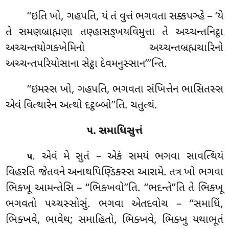
‘‘ઇતિ ખો, ગહપતિ, યં તં વુત્તં ભગવતા સક્કપઞ્હે – ‘યે
તે સમણબ્રાહ્મણા તણ્હાસઙ્ખયવિમુત્તા તે અચ્ચન્તનિટ્ઠા
અચ્ચન્તયોગક્ખેમિનો અચ્ચન્તબ્રહ્મચારિનો
અચ્ચન્તપરિયોસાના સેટ્ઠા દેવમનુસ્સાન’’’ન્તિ.
‘‘ઇમસ્સ ખો, ગહપતિ, ભગવતા સંખિત્તેન ભાસિતસ્સ
એવં વિત્થારેન અત્થો દટ્ઠબ્બો’’તિ. ચતુત્થં.
૫. સમાધિસુત્તં
. એવં મે સુતં – એકં સમયં ભગવા સાવત્થિયં
૫
વિહરતિ જેતવને
અનાથપિણ્ડિકસ્સ આરામે. તત્ર ખો ભગવા
ભિક્ખૂ આમન્તેસિ – ‘‘ભિક્ખવો’’તિ. ‘‘ભદન્તે’’તિ તે ભિક્ખૂ
ભગવતો પચ્ચસ્સોસું. ભગવા એતદવોચ – ‘‘સમાધિં,
ભિક્ખવે, ભાવેથ; સમાહિતો, ભિક્ખવે, ભિક્ખુ યથાભૂતં