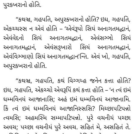
પુરક્ખરાનો હોતિ.
‘‘કથઞ્ચ, ગહપતિ, અપુરક્ખરાનો હોતિ? ઇધ, ગહપતિ,
એકચ્ચસ્સ ન એવં હોતિ – ‘એવંરૂપો સિયં અનાગતમદ્ધાનં,
એવંવેદનો સિયં અનાગતમદ્ધાનં, એવંસઞ્ઞો સિયં
અનાગતમદ્ધાનં, એવંસઙ્ખારો સિયં અનાગતમદ્ધાનં,
એવંવિઞ્ઞાણો
સિયં અનાગતમદ્ધાન’ન્તિ. એવં ખો, ગહપતિ,
અપુરક્ખરાનો હોતિ.
‘‘કથઞ્ચ
, ગહપતિ, કથં વિગ્ગય્હ જનેન કત્તા હોતિ?
ઇધ, ગહપતિ, એકચ્ચો એવરૂપિં કથં કત્તા હોતિ – ‘ન ત્વં ઇમં
ધમ્મવિનયં આજાનાસિ; અહં ઇમં ધમ્મવિનયં આજાનામિ.
કિં ત્વં ઇમં ધમ્મવિનયં આજાનિસ્સસિ? મિચ્છાપટિપન્નો
ત્વમસિ; અહમસ્મિ સમ્માપટિપન્નો. પુરે વચનીયં પચ્છા
અવચ; પચ્છા વચનીયં પુરે અવચ. સહિતં મે, અસહિતં તે.