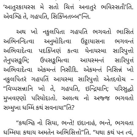
‘આતુરકાયસ્સ મે સતો ચિત્તં અનાતુરં ભવિસ્સતી’તિ.
એવઞ્હિ તે, ગહપતિ, સિક્ખિતબ્બ’’ન્તિ.
અથ ખો નકુલપિતા ગહપતિ ભગવતો ભાસિતં
અભિનન્દિત્વા
અનુમોદિત્વા ઉટ્ઠાયાસના ભગવન્તં
અભિવાદેત્વા પદક્ખિણં કત્વા યેનાયસ્મા સારિપુત્તો
તેનુપસઙ્કમિ; ઉપસઙ્કમિત્વા આયસ્મન્તં સારિપુત્તં
અભિવાદેત્વા એકમન્તં નિસીદિ. એકમન્તં નિસિન્નં ખો
નકુલપિતરં ગહપતિં આયસ્મા સારિપુત્તો એતદવોચ –
‘‘વિપ્પસન્નાનિ ખો તે, ગહપતિ, ઇન્દ્રિયાનિ; પરિસુદ્ધો
મુખવણ્ણો પરિયોદાતો. અલત્થ નો અજ્જ ભગવતો
સમ્મુખા ધમ્મિં કથં સવનાયા’’તિ?
‘‘કથઞ્હિ નો સિયા, ભન્તે! ઇદાનાહં, ભન્તે, ભગવતા
ધમ્મિયા કથાય અમતેન અભિસિત્તો’’તિ. ‘‘યથા કથં પન ત્વં,