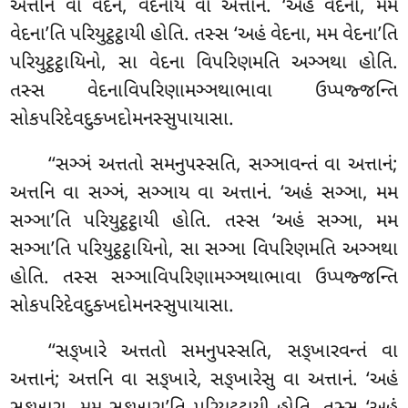
અત્તનિ વા વેદનં, વેદનાય વા અત્તાનં. ‘અહં વેદના, મમ
વેદના’તિ પરિયુટ્ઠટ્ઠાયી હોતિ. તસ્સ ‘અહં વેદના, મમ વેદના’તિ
પરિયુટ્ઠટ્ઠાયિનો, સા વેદના વિપરિણમતિ અઞ્ઞથા હોતિ.
તસ્સ વેદનાવિપરિણામઞ્ઞથાભાવા ઉપ્પજ્જન્તિ
સોકપરિદેવદુક્ખદોમનસ્સુપાયાસા.
‘‘સઞ્ઞં અત્તતો સમનુપસ્સતિ, સઞ્ઞાવન્તં વા અત્તાનં;
અત્તનિ વા સઞ્ઞં, સઞ્ઞાય વા
અત્તાનં. ‘અહં સઞ્ઞા, મમ
સઞ્ઞા’તિ પરિયુટ્ઠટ્ઠાયી હોતિ. તસ્સ ‘અહં સઞ્ઞા, મમ
સઞ્ઞા’તિ પરિયુટ્ઠટ્ઠાયિનો, સા સઞ્ઞા વિપરિણમતિ અઞ્ઞથા
હોતિ. તસ્સ સઞ્ઞાવિપરિણામઞ્ઞથાભાવા ઉપ્પજ્જન્તિ
સોકપરિદેવદુક્ખદોમનસ્સુપાયાસા.
‘‘સઙ્ખારે અત્તતો સમનુપસ્સતિ, સઙ્ખારવન્તં વા
અત્તાનં; અત્તનિ વા સઙ્ખારે, સઙ્ખારેસુ વા અત્તાનં. ‘અહં