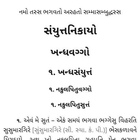
નમો તસ્સ ભગવતો અરહતો સમ્માસમ્બુદ્ધસ્સ
સંયુત્તનિકાયો
ખન્ધવગ્ગો
૧. ખન્ધસંયુત્તં
૧. નકુલપિતુવગ્ગો
૧. નકુલપિતુસુત્તં
. એવં
મે સુતં – એકં સમયં ભગવા ભગ્ગેસુ વિહરતિ
૧
સુસુમારગિરે
[સુંસુમારગિરે (સી. સ્યા. કં. પી.)]
ભેસકળાવને