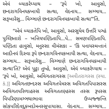
એવં બ્યાકરેય્યાથ – ‘રૂપે ખો, આવુસો,
છન્દરાગવિનયક્ખાયી સત્થા, વેદનાય… સઞ્ઞાય…
સઙ્ખારેસુ… વિઞ્ઞાણે છન્દરાગવિનયક્ખાયી સત્થા’’’તિ.
‘‘એવં બ્યાકતેપિ ખો, આવુસો, અસ્સુયેવ ઉત્તરિં પઞ્હં
પુચ્છિતારો – ખત્તિયપણ્ડિતાપિ…પે… સમણપણ્ડિતાપિ.
પણ્ડિતા હાવુસો, મનુસ્સા વીમંસકા – ‘કિં પનાયસ્મન્તાનં
આદીનવં દિસ્વા રૂપે છન્દરાગવિનયક્ખાયી સત્થા, વેદનાય…
સઞ્ઞાય… સઙ્ખારેસુ… વિઞ્ઞાણે છન્દરાગવિનયક્ખાયી
સત્થા’તિ? એવં પુટ્ઠા તુમ્હે, આવુસો, એવં બ્યાકરેય્યાથ –
‘રૂપે ખો, આવુસો
, અવિગતરાગસ્સ
[અવીતરાગસ્સ (સ્યા.
કં.)]
અવિગતછન્દસ્સ અવિગતપેમસ્સ અવિગતપિપાસસ્સ
અવિગતપરિળાહસ્સ અવિગતતણ્હસ્સ તસ્સ રૂપસ્સ
વિપરિણામઞ્ઞથાભાવા ઉપ્પજ્જન્તિ
સોકપરિદેવદુક્ખદોમનસ્સુપાયાસા. વેદનાય… સઞ્ઞાય…