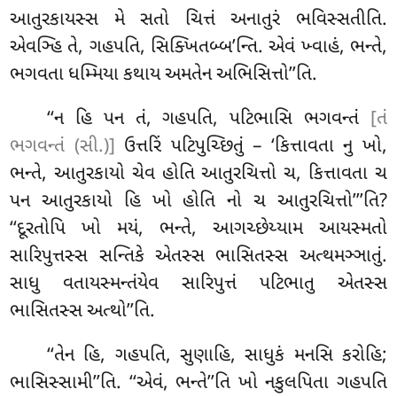
આતુરકાયસ્સ મે સતો ચિત્તં અનાતુરં ભવિસ્સતીતિ.
એવઞ્હિ તે, ગહપતિ, સિક્ખિતબ્બ’ન્તિ. એવં ખ્વાહં, ભન્તે,
ભગવતા ધમ્મિયા કથાય અમતેન અભિસિત્તો’’તિ.
‘‘ન હિ પન તં, ગહપતિ, પટિભાસિ ભગવન્તં
[તં
ભગવન્તં (સી.)]
ઉત્તરિં પટિપુચ્છિતું – ‘કિત્તાવતા નુ ખો,
ભન્તે, આતુરકાયો ચેવ હોતિ આતુરચિત્તો ચ, કિત્તાવતા ચ
પન આતુરકાયો હિ ખો હોતિ નો ચ આતુરચિત્તો’’’તિ
?
‘‘દૂરતોપિ
ખો મયં, ભન્તે, આગચ્છેય્યામ આયસ્મતો
સારિપુત્તસ્સ સન્તિકે એતસ્સ ભાસિતસ્સ અત્થમઞ્ઞાતું.
સાધુ વતાયસ્મન્તંયેવ સારિપુત્તં પટિભાતુ એતસ્સ
ભાસિતસ્સ અત્થો’’તિ.
‘‘તેન હિ, ગહપતિ, સુણાહિ, સાધુકં મનસિ કરોહિ;
ભાસિસ્સામી’’તિ. ‘‘એવં, ભન્તે’’તિ ખો નકુલપિતા ગહપતિ