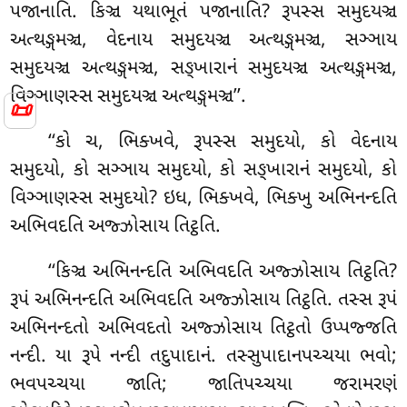
પજાનાતિ. કિઞ્ચ યથાભૂતં પજાનાતિ? રૂપસ્સ સમુદયઞ્ચ
અત્થઙ્ગમઞ્ચ, વેદનાય સમુદયઞ્ચ અત્થઙ્ગમઞ્ચ
, સઞ્ઞાય
સમુદયઞ્ચ અત્થઙ્ગમઞ્ચ, સઙ્ખારાનં સમુદયઞ્ચ અત્થઙ્ગમઞ્ચ,
વિઞ્ઞાણસ્સ સમુદયઞ્ચ અત્થઙ્ગમઞ્ચ’’.
📜
‘‘કો ચ, ભિક્ખવે, રૂપસ્સ સમુદયો, કો વેદનાય
સમુદયો, કો સઞ્ઞાય સમુદયો, કો સઙ્ખારાનં સમુદયો, કો
વિઞ્ઞાણસ્સ સમુદયો? ઇધ, ભિક્ખવે, ભિક્ખુ અભિનન્દતિ
અભિવદતિ અજ્ઝોસાય તિટ્ઠતિ.
‘‘કિઞ્ચ અભિનન્દતિ અભિવદતિ અજ્ઝોસાય તિટ્ઠતિ?
રૂપં અભિનન્દતિ અભિવદતિ અજ્ઝોસાય તિટ્ઠતિ. તસ્સ રૂપં
અભિનન્દતો અભિવદતો અજ્ઝોસાય તિટ્ઠતો ઉપ્પજ્જતિ
નન્દી. યા રૂપે નન્દી તદુપાદાનં. તસ્સુપાદાનપચ્ચયા ભવો;
ભવપચ્ચયા જાતિ; જાતિપચ્ચયા
જરામરણં