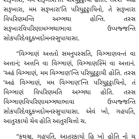
સઙ્ખારા, મમ સઙ્ખારા’તિ પરિયુટ્ઠટ્ઠાયી હોતિ. તસ્સ ‘અહં
સઙ્ખારા, મમ સઙ્ખારા’તિ પરિયુટ્ઠટ્ઠાયિનો, તે સઙ્ખારા
વિપરિણમન્તિ
અઞ્ઞથા હોન્તિ. તસ્સ
સઙ્ખારવિપરિણામઞ્ઞથાભાવા
ઉપ્પજ્જન્તિ
સોકપરિદેવદુક્ખદોમનસ્સુપાયાસા.
‘‘વિઞ્ઞાણં
અત્તતો સમનુપસ્સતિ, વિઞ્ઞાણવન્તં વા
અત્તાનં; અત્તનિ વા વિઞ્ઞાણં, વિઞ્ઞાણસ્મિં વા અત્તાનં.
‘અહં વિઞ્ઞાણં, મમ વિઞ્ઞાણ’ન્તિ પરિયુટ્ઠટ્ઠાયી હોતિ. તસ્સ
‘અહં વિઞ્ઞાણં, મમ વિઞ્ઞાણ’ન્તિ પરિયુટ્ઠટ્ઠાયિનો, તં
વિઞ્ઞાણં વિપરિણમતિ અઞ્ઞથા હોતિ. તસ્સ
વિઞ્ઞાણવિપરિણામઞ્ઞથાભાવા ઉપ્પજ્જન્તિ
સોકપરિદેવદુક્ખદોમનસ્સુપાયાસા. એવં ખો, ગહપતિ,
આતુરકાયો ચેવ હોતિ આતુરચિત્તો ચ.
‘‘કથઞ્ચ, ગહપતિ, આતુરકાયો હિ ખો હોતિ નો ચ