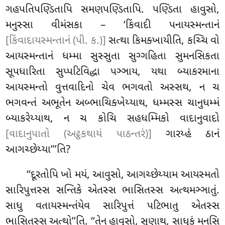
ગહપતિપણ્ડિતાપિ સમણપણ્ડિતાપિ. પણ્ડિતા હાવુસો,
મનુસ્સા વીમંસકા – ‘કિંવાદી પનાયસ્મન્તાનં
[કિંવાદાયસ્મન્તાનં (પી. ક.)]
સત્થા કિમક્ખાયીતિ, કચ્ચિ વો
આયસ્મન્તાનં ધમ્મા સુસ્સુતા સુગ્ગહિતા સુમનસિકતા
સૂપધારિતા સુપ્પટિવિદ્ધા પઞ્ઞાય, યથા બ્યાકરમાના
આયસ્મન્તો વુત્તવાદિનો ચેવ ભગવતો અસ્સથ, ન ચ
ભગવન્તં અભૂતેન અબ્ભાચિક્ખેય્યાથ, ધમ્મસ્સ ચાનુધમ્મં
બ્યાકરેય્યાથ, ન ચ કોચિ સહધમ્મિકો વાદાનુવાદો
[વાદાનુપાતો (અટ્ઠકથાયં પાઠન્તરં)]
ગારય્હં ઠાનં
આગચ્છેય્યા’’’તિ?
‘‘દૂરતોપિ ખો મયં, આવુસો, આગચ્છેય્યામ આયસ્મતો
સારિપુત્તસ્સ સન્તિકે એતસ્સ ભાસિતસ્સ અત્થમઞ્ઞાતું.
સાધુ વતાયસ્મન્તંયેવ સારિપુત્તં પટિભાતુ એતસ્સ
ભાસિતસ્સ અત્થો’’તિ. ‘‘તેન હાવુસો, સુણાથ, સાધુકં મનસિ