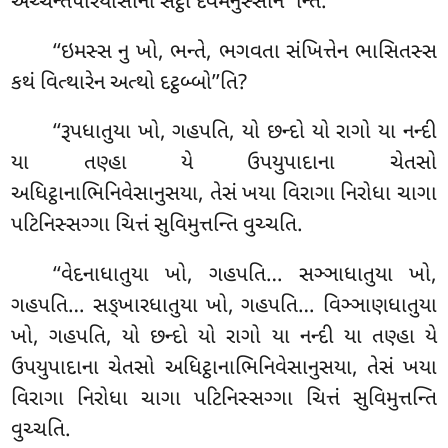
અચ્ચન્તપરિયોસાના સેટ્ઠા દેવમનુસ્સાન’’’ન્તિ.
‘‘ઇમસ્સ નુ ખો, ભન્તે, ભગવતા સંખિત્તેન ભાસિતસ્સ
કથં વિત્થારેન અત્થો દટ્ઠબ્બો’’તિ?
‘‘રૂપધાતુયા
ખો, ગહપતિ, યો છન્દો યો રાગો યા નન્દી
યા તણ્હા યે ઉપયુપાદાના ચેતસો
અધિટ્ઠાનાભિનિવેસાનુસયા, તેસં ખયા વિરાગા નિરોધા ચાગા
પટિનિસ્સગ્ગા ચિત્તં સુવિમુત્તન્તિ વુચ્ચતિ.
‘‘વેદનાધાતુયા ખો, ગહપતિ… સઞ્ઞાધાતુયા ખો,
ગહપતિ… સઙ્ખારધાતુયા ખો, ગહપતિ… વિઞ્ઞાણધાતુયા
ખો, ગહપતિ, યો છન્દો યો રાગો યા નન્દી યા તણ્હા યે
ઉપયુપાદાના ચેતસો અધિટ્ઠાનાભિનિવેસાનુસયા, તેસં ખયા
વિરાગા નિરોધા ચાગા પટિનિસ્સગ્ગા ચિત્તં સુવિમુત્તન્તિ
વુચ્ચતિ.