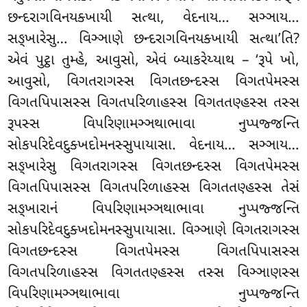
છન્દરાગવિનયક્ખાયી સત્થા, વેદનાય… સઞ્ઞાય…
સઙ્ખારેસુ… વિઞ્ઞાણે છન્દરાગવિનયક્ખાયી સત્થા’તિ?
એવં પુટ્ઠા તુમ્હે
, આવુસો, એવં બ્યાકરેય્યાથ – ‘રૂપે ખો,
આવુસો, વિગતરાગસ્સ વિગતછન્દસ્સ વિગતપેમસ્સ
વિગતપિપાસસ્સ વિગતપરિળાહસ્સ વિગતતણ્હસ્સ તસ્સ
રૂપસ્સ વિપરિણામઞ્ઞથાભાવા નુપ્પજ્જન્તિ
સોકપરિદેવદુક્ખદોમનસ્સુપાયાસા. વેદનાય… સઞ્ઞાય…
સઙ્ખારેસુ વિગતરાગસ્સ વિગતછન્દસ્સ વિગતપેમસ્સ
વિગતપિપાસસ્સ વિગતપરિળાહસ્સ વિગતતણ્હસ્સ તેસં
સઙ્ખારાનં વિપરિણામઞ્ઞથાભાવા નુપ્પજ્જન્તિ
સોકપરિદેવદુક્ખદોમનસ્સુપાયાસા. વિઞ્ઞાણે વિગતરાગસ્સ
વિગતછન્દસ્સ વિગતપેમસ્સ વિગતપિપાસસ્સ
વિગતપરિળાહસ્સ વિગતતણ્હસ્સ તસ્સ વિઞ્ઞાણસ્સ
વિપરિણામઞ્ઞથાભાવા નુપ્પજ્જન્તિ