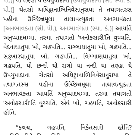
પી.)]
યા તણ્હા યે ઉપયુપાદાના
[ઉપાયુપાદાના (સી. સ્યા. કં.
પી.)]
ચેતસો અધિટ્ઠાનાભિનિવેસાનુસયા તે તથાગતસ્સ
પહીના ઉચ્છિન્નમૂલા તાલાવત્થુકતા અનભાવંકતા
[અનભાવકતા (સી. પી.), અનભાવંગતા (સ્યા. કં.)]
આયતિં
અનુપ્પાદધમ્મા. તસ્મા તથાગતો ‘અનોકસારી’તિ વુચ્ચતિ.
વેદનાધાતુયા ખો, ગહપતિ… સઞ્ઞાધાતુયા ખો, ગહપતિ…
સઙ્ખારધાતુયા ખો, ગહપતિ… વિઞ્ઞાણધાતુયા ખો,
ગહપતિ, યો છન્દો યો રાગો યા નન્દી યા
તણ્હા યે
ઉપયુપાદાના ચેતસો અધિટ્ઠાનાભિનિવેસાનુસયા તે
તથાગતસ્સ પહીના ઉચ્છિન્નમૂલા તાલાવત્થુકતા
અનભાવંકતા આયતિં અનુપ્પાદધમ્મા. તસ્મા તથાગતો
‘અનોકસારી’તિ વુચ્ચતિ. એવં ખો, ગહપતિ, અનોકસારી
હોતિ.
‘‘કથઞ્ચ, ગહપતિ, નિકેતસારી હોતિ?