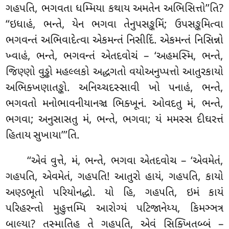
ગહપતિ, ભગવતા ધમ્મિયા કથાય અમતેન અભિસિત્તો’’તિ?
‘‘ઇધાહં, ભન્તે, યેન ભગવા તેનુપસઙ્કમિં; ઉપસઙ્કમિત્વા
ભગવન્તં અભિવાદેત્વા એકમન્તં નિસીદિં. એકમન્તં નિસિન્નો
ખ્વાહં, ભન્તે, ભગવન્તં એતદવોચં – ‘અહમસ્મિ, ભન્તે,
જિણ્ણો વુડ્ઢો મહલ્લકો અદ્ધગતો વયોઅનુપ્પત્તો આતુરકાયો
અભિક્ખણાતઙ્કો. અનિચ્ચદસ્સાવી ખો પનાહં, ભન્તે,
ભગવતો મનોભાવનીયાનઞ્ચ ભિક્ખૂનં. ઓવદતુ મં, ભન્તે,
ભગવા; અનુસાસતુ મં, ભન્તે, ભગવા; યં મમસ્સ દીઘરત્તં
હિતાય સુખાયા’’’તિ.
‘‘એવં વુત્તે
, મં, ભન્તે, ભગવા એતદવોચ – ‘એવમેતં,
ગહપતિ, એવમેતં, ગહપતિ! આતુરો હાયં, ગહપતિ, કાયો
અણ્ડભૂતો પરિયોનદ્ધો. યો હિ, ગહપતિ, ઇમં કાયં
પરિહરન્તો
મુહુત્તમ્પિ આરોગ્યં પટિજાનેય્ય, કિમઞ્ઞત્ર
બાલ્યા? તસ્માતિહ તે ગહપતિ, એવં સિક્ખિતબ્બં –