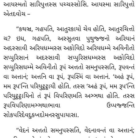
આયસ્મતો સારિપુત્તસ્સ પચ્ચસ્સોસિ. આયસ્મા સારિપુત્તો
એતદવોચ –
‘‘કથઞ્ચ, ગહપતિ, આતુરકાયો ચેવ હોતિ, આતુરચિત્તો
ચ? ઇધ, ગહપતિ, અસ્સુતવા પુથુજ્જનો અરિયાનં
અદસ્સાવી અરિયધમ્મસ્સ અકોવિદો અરિયધમ્મે અવિનીતો
સપ્પુરિસાનં અદસ્સાવી સપ્પુરિસધમ્મસ્સ અકોવિદો
સપ્પુરિસધમ્મે અવિનીતો રૂપં અત્તતો સમનુપસ્સતિ, રૂપવન્તં
વા અત્તાનં; અત્તનિ વા રૂપં, રૂપસ્મિં વા અત્તાનં. ‘અહં રૂપં,
મમ રૂપ’ન્તિ પરિયુટ્ઠટ્ઠાયી હોતિ. તસ્સ ‘અહં રૂપં, મમ રૂપ’ન્તિ
પરિયુટ્ઠટ્ઠાયિનો તં રૂપં વિપરિણમતિ અઞ્ઞથા હોતિ. તસ્સ
રૂપવિપરિણામઞ્ઞથાભાવા ઉપ્પજ્જન્તિ
સોકપરિદેવદુક્ખદોમનસ્સુપાયાસા.
‘‘વેદનં અત્તતો સમનુપસ્સતિ, વેદનાવન્તં વા અત્તાનં;