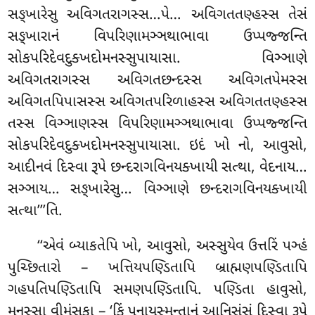
સઙ્ખારેસુ અવિગતરાગસ્સ…પે… અવિગતતણ્હસ્સ તેસં
સઙ્ખારાનં વિપરિણામઞ્ઞથાભાવા
ઉપ્પજ્જન્તિ
સોકપરિદેવદુક્ખદોમનસ્સુપાયાસા. વિઞ્ઞાણે
અવિગતરાગસ્સ અવિગતછન્દસ્સ અવિગતપેમસ્સ
અવિગતપિપાસસ્સ અવિગતપરિળાહસ્સ અવિગતતણ્હસ્સ
તસ્સ વિઞ્ઞાણસ્સ વિપરિણામઞ્ઞથાભાવા ઉપ્પજ્જન્તિ
સોકપરિદેવદુક્ખદોમનસ્સુપાયાસા. ઇદં ખો નો, આવુસો,
આદીનવં દિસ્વા રૂપે છન્દરાગવિનયક્ખાયી સત્થા, વેદનાય…
સઞ્ઞાય… સઙ્ખારેસુ… વિઞ્ઞાણે છન્દરાગવિનયક્ખાયી
સત્થા’’’તિ.
‘‘એવં
બ્યાકતેપિ ખો, આવુસો, અસ્સુયેવ ઉત્તરિં પઞ્હં
પુચ્છિતારો – ખત્તિયપણ્ડિતાપિ બ્રાહ્મણપણ્ડિતાપિ
ગહપતિપણ્ડિતાપિ સમણપણ્ડિતાપિ. પણ્ડિતા હાવુસો,
મનુસ્સા વીમંસકા – ‘કિં પનાયસ્મન્તાનં આનિસંસં દિસ્વા રૂપે