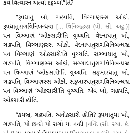
કથં વિત્થારેન અત્થો દટ્ઠબ્બો’’તિ?
‘‘રૂપધાતુ
ખો, ગહપતિ, વિઞ્ઞાણસ્સ ઓકો.
રૂપધાતુરાગવિનિબન્ધઞ્ચ
[… વિનિબદ્ધઞ્જ (પી. સી. અટ્ઠ.)]
પન વિઞ્ઞાણં ‘ઓકસારી’તિ વુચ્ચતિ. વેદનાધાતુ ખો,
ગહપતિ, વિઞ્ઞાણસ્સ ઓકો. વેદનાધાતુરાગવિનિબન્ધઞ્ચ
પન વિઞ્ઞાણં ‘ઓકસારી’તિ વુચ્ચતિ. સઞ્ઞાધાતુ
ખો,
ગહપતિ, વિઞ્ઞાણસ્સ ઓકો. સઞ્ઞાધાતુરાગવિનિબન્ધઞ્ચ
પન વિઞ્ઞાણં ‘ઓકસારી’તિ વુચ્ચતિ. સઙ્ખારધાતુ ખો,
ગહપતિ, વિઞ્ઞાણસ્સ ઓકો. સઙ્ખારધાતુરાગવિનિબન્ધઞ્ચ
પન વિઞ્ઞાણં ‘ઓકસારી’તિ વુચ્ચતિ. એવં
ખો, ગહપતિ,
ઓકસારી હોતિ.
‘‘કથઞ્ચ, ગહપતિ, અનોકસારી હોતિ? રૂપધાતુયા ખો,
ગહપતિ, યો છન્દો યો રાગો યા નન્દી
[નન્દિ (સી. સ્યા. કં.