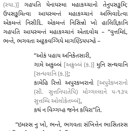
(સ્યા.)]
ગહપતિ યેનાયસ્મા મહાકચ્ચાનો તેનુપસઙ્કમિ;
ઉપસઙ્કમિત્વા આયસ્મન્તં મહાકચ્ચાનં અભિવાદેત્વા
એકમન્તં નિસીદિ. એકમન્તં નિસિન્નો ખો હાલિદ્દિકાનિ
ગહપતિ આયસ્મન્તં મહાકચ્ચાનં એતદવોચ – ‘‘વુત્તમિદં,
ભન્તે, ભગવતા અટ્ઠકવગ્ગિયે માગણ્ડિયપઞ્હે –
‘‘ઓકં પહાય અનિકેતસારી,
ગામે અકુબ્બં
[અક્રુબ્બં (ક.)]
મુનિ સન્થવાનિ
[સન્ધવાનિ (ક.)]
;
કામેહિ રિત્તો અપુરક્ખરાનો
[અપુરેક્ખરાનો
(સી. સુત્તનિપાતેપિ) મોગ્ગલ્લાને ૫-૧૩૫
સુત્તમ્પિ ઓલોકેતબ્બં]
,
કથં ન વિગ્ગય્હ જનેન કયિરા’’તિ.
‘‘ઇમસ્સ નુ ખો, ભન્તે, ભગવતા સંખિત્તેન ભાસિતસ્સ