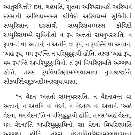
આતુરચિત્તો? ઇધ, ગહપતિ, સુતવા અરિયસાવકો અરિયાનં
દસ્સાવી અરિયધમ્મસ્સ કોવિદો અરિયધમ્મે સુવિનીતો
સપ્પુરિસાનં દસ્સાવી સપ્પુરિસધમ્મસ્સ કોવિદો
સપ્પુરિસધમ્મે સુવિનીતો ન રૂપં અત્તતો સમનુપસ્સતિ, ન
રૂપવન્તં વા અત્તાનં; ન અત્તનિ વા રૂપં, ન રૂપસ્મિં વા અત્તાનં.
‘અહં રૂપં, મમ રૂપ’ન્તિ ન પરિયુટ્ઠટ્ઠાયી હોતિ. તસ્સ ‘અહં રૂપં,
મમ રૂપ’ન્તિ અપરિયુટ્ઠટ્ઠાયિનો, તં રૂપં વિપરિણમતિ અઞ્ઞથા
હોતિ. તસ્સ રૂપવિપરિણામઞ્ઞથાભાવા નુપ્પજ્જન્તિ
સોકપરિદેવદુક્ખદોમનસ્સુપાયાસા.
‘‘ન વેદનં અત્તતો સમનુપસ્સતિ, ન વેદનાવન્તં વા
અત્તાનં; ન અત્તનિ વા વેદનં, ન વેદનાય વા અત્તાનં
. ‘અહં
વેદના, મમ વેદના’તિ ન પરિયુટ્ઠટ્ઠાયી હોતિ. તસ્સ ‘અહં વેદના,
મમ વેદના’તિ અપરિયુટ્ઠટ્ઠાયિનો, સા વેદના વિપરિણમતિ
અઞ્ઞથા હોતિ. તસ્સ વેદનાવિપરિણામઞ્ઞથાભાવા