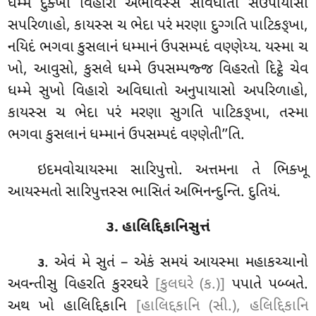
ધમ્મે દુક્ખો વિહારો અભવિસ્સ સવિઘાતો સઉપાયાસો
સપરિળાહો, કાયસ્સ ચ ભેદા પરં મરણા દુગ્ગતિ પાટિકઙ્ખા,
નયિદં ભગવા કુસલાનં ધમ્માનં ઉપસમ્પદં વણ્ણેય્ય. યસ્મા ચ
ખો, આવુસો, કુસલે ધમ્મે ઉપસમ્પજ્જ વિહરતો દિટ્ઠે ચેવ
ધમ્મે સુખો વિહારો અવિઘાતો અનુપાયાસો અપરિળાહો,
કાયસ્સ ચ ભેદા પરં મરણા સુગતિ પાટિકઙ્ખા, તસ્મા
ભગવા કુસલાનં ધમ્માનં ઉપસમ્પદં વણ્ણેતી’’તિ.
ઇદમવોચાયસ્મા સારિપુત્તો. અત્તમના તે ભિક્ખૂ
આયસ્મતો સારિપુત્તસ્સ ભાસિતં અભિનન્દુન્તિ. દુતિયં.
૩. હાલિદ્દિકાનિસુત્તં
. એવં
મે સુતં – એકં સમયં આયસ્મા મહાકચ્ચાનો
૩
અવન્તીસુ વિહરતિ કુરરઘરે
[કુલઘરે (ક.)]
પપાતે પબ્બતે.
અથ ખો હાલિદ્દિકાનિ
[હાલિદ્દકાનિ (સી.), હલિદ્દિકાનિ