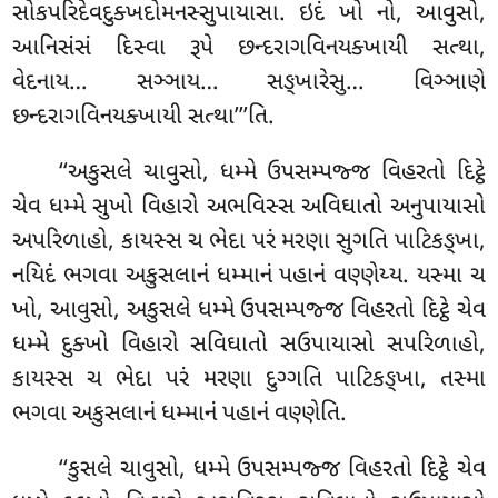
સોકપરિદેવદુક્ખદોમનસ્સુપાયાસા. ઇદં ખો નો, આવુસો,
આનિસંસં દિસ્વા રૂપે છન્દરાગવિનયક્ખાયી સત્થા,
વેદનાય… સઞ્ઞાય… સઙ્ખારેસુ… વિઞ્ઞાણે
છન્દરાગવિનયક્ખાયી સત્થા’’’તિ.
‘‘અકુસલે ચાવુસો, ધમ્મે ઉપસમ્પજ્જ વિહરતો દિટ્ઠે
ચેવ ધમ્મે સુખો વિહારો અભવિસ્સ અવિઘાતો અનુપાયાસો
અપરિળાહો, કાયસ્સ ચ ભેદા પરં મરણા સુગતિ પાટિકઙ્ખા,
નયિદં ભગવા અકુસલાનં
ધમ્માનં પહાનં વણ્ણેય્ય. યસ્મા ચ
ખો, આવુસો, અકુસલે ધમ્મે ઉપસમ્પજ્જ વિહરતો દિટ્ઠે ચેવ
ધમ્મે દુક્ખો વિહારો સવિઘાતો સઉપાયાસો સપરિળાહો,
કાયસ્સ ચ ભેદા પરં મરણા દુગ્ગતિ પાટિકઙ્ખા, તસ્મા
ભગવા અકુસલાનં ધમ્માનં પહાનં વણ્ણેતિ.
‘‘કુસલે ચાવુસો, ધમ્મે ઉપસમ્પજ્જ વિહરતો દિટ્ઠે ચેવ