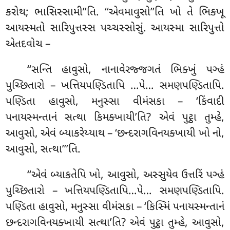
કરોથ; ભાસિસ્સામી’’તિ. ‘‘એવમાવુસો’’તિ ખો તે ભિક્ખૂ
આયસ્મતો સારિપુત્તસ્સ પચ્ચસ્સોસું. આયસ્મા સારિપુત્તો
એતદવોચ –
‘‘સન્તિ
હાવુસો, નાનાવેરજ્જગતં ભિક્ખું પઞ્હં
પુચ્છિતારો – ખત્તિયપણ્ડિતાપિ
…પે… સમણપણ્ડિતાપિ.
પણ્ડિતા હાવુસો, મનુસ્સા વીમંસકા
– ‘કિંવાદી
પનાયસ્મન્તાનં સત્થા કિમક્ખાયી’તિ? એવં પુટ્ઠા તુમ્હે,
આવુસો, એવં બ્યાકરેય્યાથ – ‘છન્દરાગવિનયક્ખાયી ખો નો,
આવુસો, સત્થા’’’તિ.
‘‘એવં બ્યાકતેપિ ખો, આવુસો, અસ્સુયેવ ઉત્તરિં પઞ્હં
પુચ્છિતારો – ખત્તિયપણ્ડિતાપિ…પે… સમણપણ્ડિતાપિ.
પણ્ડિતા હાવુસો, મનુસ્સા વીમંસકા – ‘કિસ્મિં પનાયસ્મન્તાનં
છન્દરાગવિનયક્ખાયી સત્થા’તિ? એવં પુટ્ઠા તુમ્હે, આવુસો,