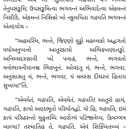
મિગદાયે. અથ ખો નકુલપિતા ગહપતિ યેન ભગવા
તેનુપસઙ્કમિ; ઉપસઙ્કમિત્વા ભગવન્તં અભિવાદેત્વા એકમન્તં
નિસીદિ. એકમન્તં નિસિન્નો ખો નકુલપિતા ગહપતિ ભગવન્તં
એતદવોચ –
‘‘અહમસ્મિ
, ભન્તે, જિણ્ણો વુડ્ઢો મહલ્લકો અદ્ધગતો
વયોઅનુપ્પત્તો આતુરકાયો અભિક્ખણાતઙ્કો.
અનિચ્ચદસ્સાવી ખો પનાહં, ભન્તે, ભગવતો
મનોભાવનીયાનઞ્ચ ભિક્ખૂનં. ઓવદતુ મં, ભન્તે, ભગવા;
અનુસાસતુ મં, ભન્તે, ભગવા; યં મમસ્સ દીઘરત્તં હિતાય
સુખાયા’’તિ.
‘‘એવમેતં, ગહપતિ, એવમેતં, ગહપતિ! આતુરો હાયં,
ગહપતિ, કાયો અણ્ડભૂતો પરિયોનદ્ધો. યો
હિ, ગહપતિ, ઇમં
કાયં પરિહરન્તો મુહુત્તમ્પિ આરોગ્યં પટિજાનેય્ય, કિમઞ્ઞત્ર
બાલ્યા? તસ્માતિહ તે,
ગહપતિ, એવં સિક્ખિતબ્બં –