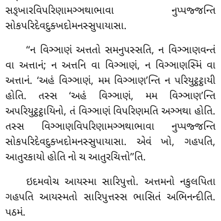
સઙ્ખારવિપરિણામઞ્ઞથાભાવા નુપ્પજ્જન્તિ
સોકપરિદેવદુક્ખદોમનસ્સુપાયાસા.
‘‘ન
વિઞ્ઞાણં અત્તતો સમનુપસ્સતિ, ન વિઞ્ઞાણવન્તં
વા અત્તાનં; ન અત્તનિ વા વિઞ્ઞાણં, ન વિઞ્ઞાણસ્મિં વા
અત્તાનં. ‘અહં વિઞ્ઞાણં, મમ વિઞ્ઞાણ’ન્તિ ન પરિયુટ્ઠટ્ઠાયી
હોતિ. તસ્સ ‘અહં વિઞ્ઞાણં, મમ વિઞ્ઞાણ’ન્તિ
અપરિયુટ્ઠટ્ઠાયિનો, તં વિઞ્ઞાણં વિપરિણમતિ અઞ્ઞથા હોતિ
.
તસ્સ વિઞ્ઞાણવિપરિણામઞ્ઞથાભાવા નુપ્પજ્જન્તિ
સોકપરિદેવદુક્ખદોમનસ્સુપાયાસા. એવં ખો, ગહપતિ,
આતુરકાયો હોતિ નો ચ આતુરચિત્તો’’તિ.
ઇદમવોચ આયસ્મા સારિપુત્તો. અત્તમનો નકુલપિતા
ગહપતિ આયસ્મતો સારિપુત્તસ્સ ભાસિતં અભિનન્દીતિ.
પઠમં.