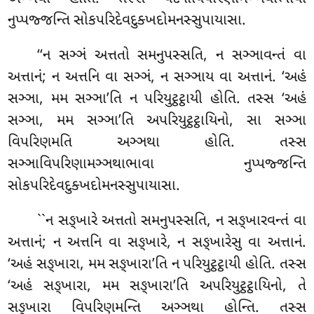
નુપ્પજ્જન્તિ સોકપરિદેવદુક્ખદોમનસ્સુપાયાસા.
‘‘ન
સઞ્ઞં અત્તતો સમનુપસ્સતિ, ન સઞ્ઞાવન્તં વા
અત્તાનં; ન અત્તનિ વા સઞ્ઞં, ન સઞ્ઞાય વા અત્તાનં. ‘અહં
સઞ્ઞા, મમ સઞ્ઞા’તિ ન પરિયુટ્ઠટ્ઠાયી હોતિ. તસ્સ ‘અહં
સઞ્ઞા, મમ સઞ્ઞા’તિ અપરિયુટ્ઠટ્ઠાયિનો, સા સઞ્ઞા
વિપરિણમતિ અઞ્ઞથા હોતિ. તસ્સ
સઞ્ઞાવિપરિણામઞ્ઞથાભાવા નુપ્પજ્જન્તિ
સોકપરિદેવદુક્ખદોમનસ્સુપાયાસા.
``ન
સઙ્ખારે અત્તતો સમનુપસ્સતિ, ન સઙ્ખારવન્તં વા
અત્તાનં; ન અત્તનિ વા સઙ્ખારે, ન સઙ્ખારેસુ વા અત્તાનં.
‘અહં સઙ્ખારા, મમ સઙ્ખારા’તિ ન પરિયુટ્ઠટ્ઠાયી હોતિ. તસ્સ
‘અહં સઙ્ખારા, મમ સઙ્ખારા’તિ અપરિયુટ્ઠટ્ઠાયિનો, તે
સઙ્ખારા વિપરિણમન્તિ અઞ્ઞથા હોન્તિ. તસ્સ