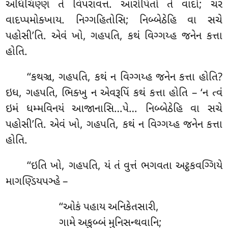
અધિચિણ્ણં તે વિપરાવત્તં. આરોપિતો તે વાદો; ચર
વાદપ્પમોક્ખાય. નિગ્ગહિતોસિ; નિબ્બેઠેહિ વા સચે
પહોસી’તિ. એવં ખો, ગહપતિ, કથં વિગ્ગય્હ જનેન કત્તા
હોતિ.
‘‘કથઞ્ચ
, ગહપતિ, કથં ન વિગ્ગય્હ જનેન કત્તા હોતિ?
ઇધ, ગહપતિ, ભિક્ખુ ન એવરૂપિં કથં કત્તા હોતિ – ‘ન ત્વં
ઇમં ધમ્મવિનયં આજાનાસિ…પે… નિબ્બેઠેહિ વા સચે
પહોસી’તિ. એવં ખો, ગહપતિ, કથં ન વિગ્ગય્હ જનેન કત્તા
હોતિ.
‘‘ઇતિ
ખો, ગહપતિ, યં તં વુત્તં ભગવતા અટ્ઠકવગ્ગિયે
માગણ્ડિયપઞ્હે –
‘‘ઓકં પહાય અનિકેતસારી,
ગામે અકુબ્બં મુનિસન્થવાનિ;