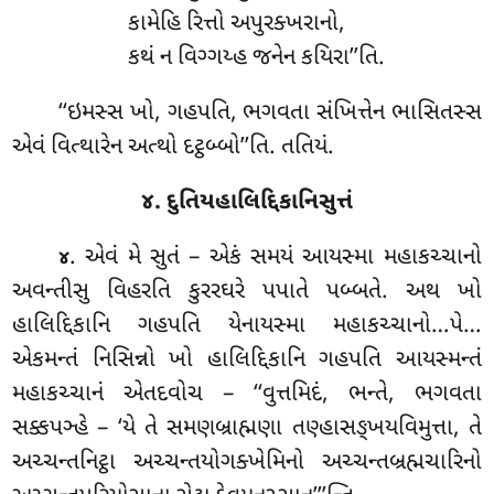
કામેહિ રિત્તો અપુરક્ખરાનો,
કથં ન વિગ્ગય્હ જનેન કયિરા’’તિ.
‘‘ઇમસ્સ ખો, ગહપતિ, ભગવતા સંખિત્તેન ભાસિતસ્સ
એવં વિત્થારેન અત્થો દટ્ઠબ્બો’’તિ. તતિયં.
૪. દુતિયહાલિદ્દિકાનિસુત્તં
. એવં મે સુતં – એકં સમયં આયસ્મા મહાકચ્ચાનો
૪
અવન્તીસુ વિહરતિ કુરરઘરે પપાતે પબ્બતે. અથ
ખો
હાલિદ્દિકાનિ ગહપતિ યેનાયસ્મા મહાકચ્ચાનો…પે…
એકમન્તં નિસિન્નો ખો હાલિદ્દિકાનિ
ગહપતિ આયસ્મન્તં
મહાકચ્ચાનં એતદવોચ – ‘‘વુત્તમિદં, ભન્તે, ભગવતા
સક્કપઞ્હે – ‘યે તે સમણબ્રાહ્મણા તણ્હાસઙ્ખયવિમુત્તા, તે
અચ્ચન્તનિટ્ઠા અચ્ચન્તયોગક્ખેમિનો અચ્ચન્તબ્રહ્મચારિનો