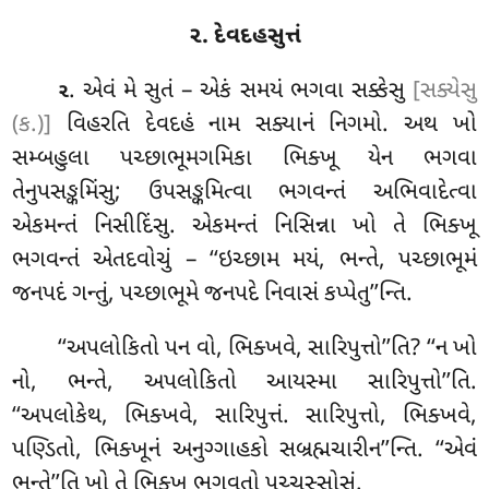
૨. દેવદહસુત્તં
. એવં મે સુતં – એકં સમયં ભગવા સક્કેસુ
[સક્યેસુ
૨
(ક.)]
વિહરતિ દેવદહં નામ સક્યાનં નિગમો. અથ ખો
સમ્બહુલા પચ્છાભૂમગમિકા ભિક્ખૂ યેન ભગવા
તેનુપસઙ્કમિંસુ; ઉપસઙ્કમિત્વા ભગવન્તં અભિવાદેત્વા
એકમન્તં નિસીદિંસુ. એકમન્તં નિસિન્ના ખો તે ભિક્ખૂ
ભગવન્તં એતદવોચું – ‘‘ઇચ્છામ મયં, ભન્તે, પચ્છાભૂમં
જનપદં ગન્તું, પચ્છાભૂમે જનપદે નિવાસં કપ્પેતુ’’ન્તિ.
‘‘અપલોકિતો
પન વો, ભિક્ખવે, સારિપુત્તો’’તિ? ‘‘ન ખો
નો, ભન્તે, અપલોકિતો આયસ્મા સારિપુત્તો’’તિ.
‘‘અપલોકેથ, ભિક્ખવે, સારિપુત્તં. સારિપુત્તો, ભિક્ખવે,
પણ્ડિતો, ભિક્ખૂનં અનુગ્ગાહકો સબ્રહ્મચારીન’’ન્તિ. ‘‘એવં
ભન્તે’’તિ ખો તે ભિક્ખૂ ભગવતો પચ્ચસ્સોસું.