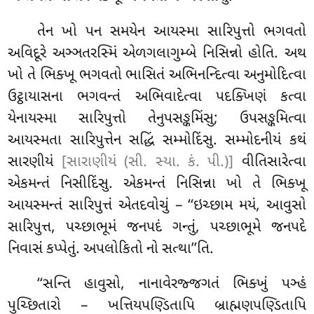
તેન ખો પન સમયેન આયસ્મા સારિપુત્તો ભગવતો
અવિદૂરે અઞ્ઞતરસ્મિં એળગલાગુમ્બે નિસિન્નો હોતિ. અથ
ખો તે ભિક્ખૂ ભગવતો ભાસિતં અભિનન્દિત્વા અનુમોદિત્વા
ઉટ્ઠાયાસના ભગવન્તં અભિવાદેત્વા પદક્ખિણં કત્વા
યેનાયસ્મા સારિપુત્તો તેનુપસઙ્કમિંસુ; ઉપસઙ્કમિત્વા
આયસ્મતા સારિપુત્તેન સદ્ધિં સમ્મોદિંસુ. સમ્મોદનીયં કથં
સારણીયં
[સારાણીયં (સી. સ્યા. કં. પી.)]
વીતિસારેત્વા
એકમન્તં નિસીદિંસુ. એકમન્તં નિસિન્ના ખો તે ભિક્ખૂ
આયસ્મન્તં સારિપુત્તં એતદવોચું – ‘‘ઇચ્છામ મયં, આવુસો
સારિપુત્ત, પચ્છાભૂમં જનપદં ગન્તું, પચ્છાભૂમે જનપદે
નિવાસં કપ્પેતું. અપલોકિતો નો સત્થા’’તિ.
‘‘સન્તિ
હાવુસો, નાનાવેરજ્જગતં ભિક્ખું પઞ્હં
પુચ્છિતારો – ખત્તિયપણ્ડિતાપિ બ્રાહ્મણપણ્ડિતાપિ