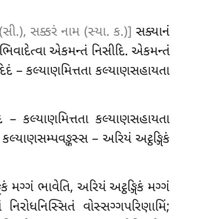
સી.), સક્કરં નામ (સ્યા. ક.)]
સક્યાનં
વાદેત્વા એકમન્તં નિસીદિ. એકમન્તં
યદિદં – કલ્યાણમિત્તતા કલ્યાણસહાયતા
િદં – કલ્યાણમિત્તતા કલ્યાણસહાયતા
લ્યાણસમ્પવઙ્કસ્સ – અરિયં અટ્ઠઙ્ગિકં
 મગ્ગં ભાવેતિ, અરિયં અટ્ઠઙ્ગિકં મગ્ગં
ં નિરોધનિસ્સિતં વોસ્સગ્ગપરિણામિં;