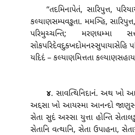
‘‘તદમિનાપેતં, સારિપુત્ત, પર
કલ્યાણસમ્પવઙ્કતા. મમઞ્હિ, સારિપુત
પરિમુચ્ચન્તિ; મરણધમ્મા સત્
સોકપરિદેવદુક્ખદોમનસ્સુપાયાસેહિ પરિ
યદિદં – કલ્યાણમિત્તતા કલ્યાણસહાયત
૪
. સાવત્થિનિદાનં. અથ ખો આય
અદ્દસા ખો આયસ્મા આનન્દો જાણુસ્
સેતા સુદં અસ્સા યુત્તા હોન્તિ સેતાલઙ
સેતાનિ વત્થાનિ, સેતા ઉપાહના, સેત