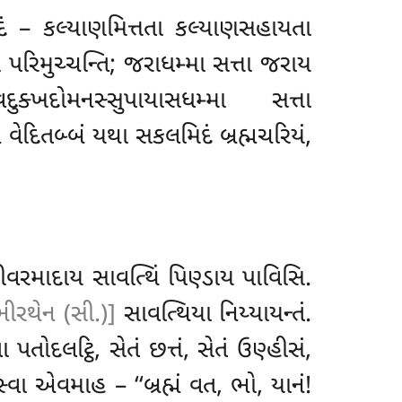
દિદં – કલ્યાણમિત્તતા કલ્યાણસહાયતા
ા
પરિમુચ્ચન્તિ; જરાધમ્મા સત્તા જરાય
ક્ખદોમનસ્સુપાયાસધમ્મા સત્તા
ન વેદિતબ્બં
યથા સકલમિદં બ્રહ્મચરિયં,
ીવરમાદાય સાવત્થિં પિણ્ડાય પાવિસિ.
ીરથેન (સી.)]
સાવત્થિયા નિય્યાયન્તં.
 પતોદલટ્ઠિ, સેતં છત્તં, સેતં ઉણ્હીસં
,
ા એવમાહ – ‘‘બ્રહ્મં વત, ભો, યાનં!