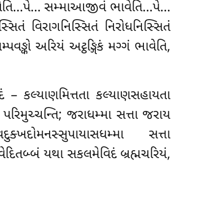
ાવેતિ…પે… સમ્માઆજીવં ભાવેતિ…પે…
સિતં વિરાગનિસ્સિતં નિરોધનિસ્સિતં
્કો અરિયં અટ્ઠઙ્ગિકં મગ્ગં ભાવેતિ,
િદં – કલ્યાણમિત્તતા કલ્યાણસહાયતા
પરિમુચ્ચન્તિ; જરાધમ્મા સત્તા જરાય
ક્ખદોમનસ્સુપાયાસધમ્મા સત્તા
દિતબ્બં યથા સકલમેવિદં બ્રહ્મચરિયં,