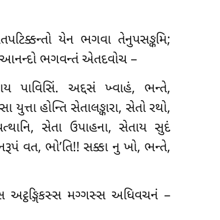
પટિક્કન્તો યેન ભગવા તેનુપસઙ્કમિ
;
મા આનન્દો ભગવન્તં એતદવોચ –
ાય પાવિસિં. અદ્દસં ખ્વાહં, ભન્તે,
યુત્તા હોન્તિ સેતાલઙ્કારા, સેતો રથો,
 વત્થાનિ, સેતા
ઉપાહના, સેતાય સુદં
ૂપં વત, ભો’તિ!! સક્કા નુ ખો, ભન્તે,
અટ્ઠઙ્ગિકસ્સ મગ્ગસ્સ અધિવચનં –