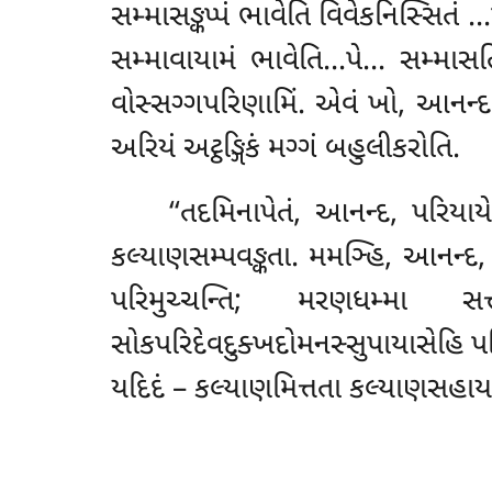
સમ્માસઙ્કપ્પં ભાવેતિ વિવેકનિસ્સિતં
…
સમ્માવાયામં ભાવેતિ…પે… સમ્માસતિ
વોસ્સગ્ગપરિણામિં. એવં ખો, આનન્દ, 
અરિયં અટ્ઠઙ્ગિકં મગ્ગં બહુલીકરોતિ.
‘‘તદમિનાપેતં
, આનન્દ, પરિયાયે
કલ્યાણસમ્પવઙ્કતા. મમઞ્હિ, આનન્દ,
પરિમુચ્ચન્તિ; મરણધમ્મા સત્
સોકપરિદેવદુક્ખદોમનસ્સુપાયાસેહિ પર
યદિદં – કલ્યાણમિત્તતા કલ્યાણસહાયતા