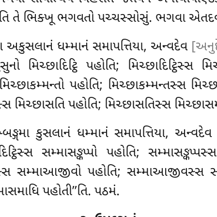
ે’’તિ તે ભિક્ખૂ ભગવતો પચ્ચસ્સોસું. ભગવા એત
મા અકુસલાનં ધમ્માનં સમાપત્તિયા, અન્વદેવ
[અનુદ
ો મિચ્છાદિટ્ઠિ પહોતિ; મિચ્છાદિટ્ઠિસ્સ મિચ્છ
મિચ્છાકમ્મન્તો પહોતિ; મિચ્છાકમ્મન્તસ્સ મ
સ્સ મિચ્છાસતિ પહોતિ; મિચ્છાસતિસ્સ મિચ્છાસ
બઙ્ગમા કુસલાનં ધમ્માનં સમાપત્તિયા, અન્વદેવ 
િટ્ઠિસ્સ સમ્માસઙ્કપ્પો પહોતિ; સમ્માસઙ્કપ્
ન્તસ્સ સમ્માઆજીવો પહોતિ; સમ્માઆજીવસ્સ સ
ાસમાધિ પહોતી’’તિ. પઠમં.