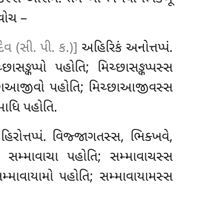
દવોચ –
ેવ (સી. પી. ક.)]
અહિરિકં અનોત્તપ્પં
.
ાસઙ્કપ્પો પહોતિ; મિચ્છાસઙ્કપ્પસ્સ
િચ્છાઆજીવો પહોતિ; મિચ્છાઆજીવસ્સ
માધિ પહોતિ.
હિરોત્તપ્પં. વિજ્જાગતસ્સ, ભિક્ખવે
,
પસ્સ સમ્માવાચા પહોતિ; સમ્માવાચસ્સ
મ્માવાયામો પહોતિ; સમ્માવાયામસ્સ