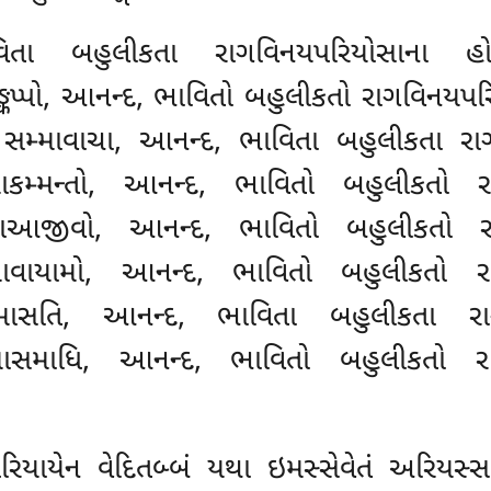
ભાવિતા બહુલીકતા રાગવિનયપરિયોસાના હ
્કપ્પો, આનન્દ, ભાવિતો બહુલીકતો રાગવિનયપ
 સમ્માવાચા, આનન્દ, ભાવિતા બહુલીકતા ર
માકમ્મન્તો, આનન્દ, ભાવિતો બહુલીકતો 
્માઆજીવો, આનન્દ, ભાવિતો બહુલીકતો ર
માવાયામો, આનન્દ, ભાવિતો બહુલીકતો 
્માસતિ, આનન્દ, ભાવિતા બહુલીકતા ર
્માસમાધિ, આનન્દ, ભાવિતો બહુલીકતો 
િયાયેન વેદિતબ્બં યથા ઇમસ્સેવેતં અરિયસ્સ