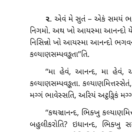
૨
. એવં મે સુતં – એકં સમયં 
નિગમો. અથ ખો આયસ્મા આનન્દો યેન 
નિસિન્નો ખો આયસ્મા આનન્દો ભગવન્તં
કલ્યાણસમ્પવઙ્કતા’’તિ.
‘‘મા હેવં, આનન્દ, મા હેવં,
કલ્યાણસમ્પવઙ્કતા. કલ્યાણમિત્તસ્સેત
મગ્ગં ભાવેસ્સતિ, અરિયં અટ્ઠઙ્ગિકં મગ
‘‘કથઞ્ચાનન્દ, ભિક્ખુ કલ્યાણમિત્
બહુલીકરોતિ? ઇધાનન્દ, ભિક્ખુ સમ્મ