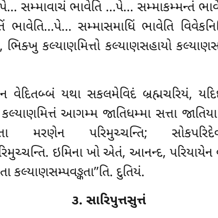
પે… સમ્માવાચં ભાવેતિ
…પે… સમ્માકમ્મન્તં ભ
ં ભાવેતિ…પે… સમ્માસમાધિં ભાવેતિ વિવેકનિસ્
ભિક્ખુ કલ્યાણમિત્તો કલ્યાણસહાયો કલ્યાણસમ્પવઙ
ન વેદિતબ્બં યથા સકલમેવિદં બ્રહ્મચરિયં, યદ
 કલ્યાણમિત્તં આગમ્મ જાતિધમ્મા સત્તા જાતિયા 
તા મરણેન પરિમુચ્ચન્તિ; સોકપરિદેવદુ
િમુચ્ચન્તિ. ઇમિના ખો એતં, આનન્દ, પરિયાયેન વે
 કલ્યાણસમ્પવઙ્કતા’’તિ. દુતિયં.
૩. સારિપુત્તસુત્તં