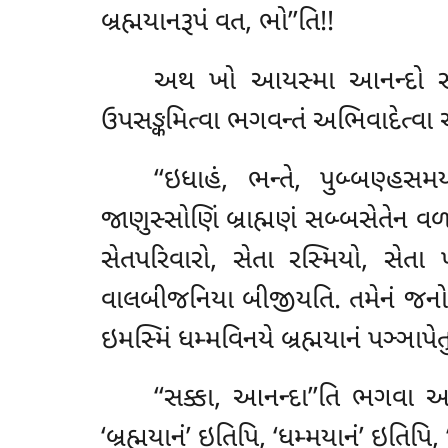
બ્રહ્મયાનરૂપં વત, ભો’’તિ!!
અથ ખો આયસ્મા આનન્દો સાવત્થ
ઉપસઙ્કમિત્વા ભગવન્તં અભિવાદેત્વા
‘‘ઇધાહં, ભન્તે, પુબ્બણ્હસમય
જાણુસ્સોણિં બ્રાહ્મણં સબ્બસેતેન વળવ
સેતપરિવારો, સેતા રસ્મિયો, સેતા પ
વાલબીજનિયા બીજીયતિ. તમેનં જનો દિસ્
ઇમસ્મિં ધમ્મવિનયે બ્રહ્મયાનં પઞ્ઞાપેતુ
‘‘સક્કા
, આનન્દા’’તિ ભગવા અ
‘બ્રહ્મયાનં’ ઇતિપિ, ‘ધમ્મયાનં’ ઇતિપિ