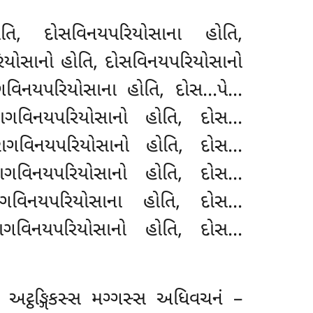
ોતિ, દોસવિનયપરિયોસાના હોતિ,
રિયોસાનો હોતિ, દોસવિનયપરિયોસાનો
ાગવિનયપરિયોસાના હોતિ, દોસ…પે…
રાગવિનયપરિયોસાનો હોતિ, દોસ…
ાગવિનયપરિયોસાનો હોતિ, દોસ…
રાગવિનયપરિયોસાનો
હોતિ, દોસ…
ાગવિનયપરિયોસાના હોતિ, દોસ…
રાગવિનયપરિયોસાનો
હોતિ, દોસ…
 અટ્ઠઙ્ગિકસ્સ મગ્ગસ્સ અધિવચનં –