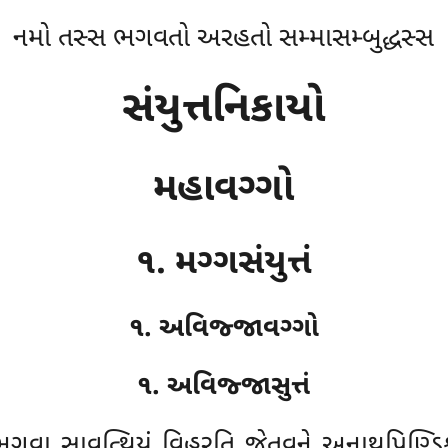
નમો તસ્સ ભગવતો અરહતો સમ્માસમ્બુદ્ધસ્સ
સંયુત્તનિકાયો
મહાવગ્ગો
૧. મગ્ગસંયુત્તં
૧. અવિજ્જાવગ્ગો
૧. અવિજ્જાસુત્તં
 ભગવા સાવત્થિયં વિહરતિ જેતવને અનાથપિણ્ડિ