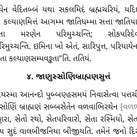
િયાયેન વેદિતબ્બં યથા સકલમિદં બ્રહ્મચરિયં, ય
્ત, કલ્યાણમિત્તં આગમ્મ જાતિધમ્મા સત્તા જાતિય
તા મરણેન પરિમુચ્ચન્તિ; સોકપરિદેવદુ
મુચ્ચન્તિ. ઇમિના ખો એતં, સારિપુત્ત, પરિયાયે
ા કલ્યાણસમ્પવઙ્કતા’’તિ. તતિયં.
૪. જાણુસ્સોણિબ્રાહ્મણસુત્તં
સ્મા આનન્દો પુબ્બણ્હસમયં નિવાસેત્વા પત્તચ
સોણિં બ્રાહ્મણં સબ્બસેતેન વળવાભિરથેન
[વળભ
્કારા, સેતો રથો, સેતપરિવારો, સેતા રસ્મિયો, સેતા
ાય સુદં વાલબીજનિયા બીજીયતિ. તમેનં જનો દિસ્વ