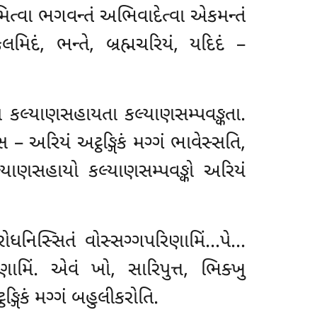
મિત્વા ભગવન્તં અભિવાદેત્વા એકમન્તં
દં, ભન્તે, બ્રહ્મચરિયં, યદિદં –
્તતા કલ્યાણસહાયતા કલ્યાણસમ્પવઙ્કતા.
 – અરિયં અટ્ઠઙ્ગિકં મગ્ગં ભાવેસ્સતિ,
કલ્યાણસહાયો કલ્યાણસમ્પવઙ્કો અરિયં
નિરોધનિસ્સિતં વોસ્સગ્ગપરિણામિં…પે…
ણામિં. એવં ખો, સારિપુત્ત, ભિક્ખુ
ઙ્ગિકં મગ્ગં બહુલીકરોતિ.