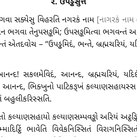
૨. ઉપડ્ઢસુત્તં
ભગવા સક્યેસુ વિહરતિ નગરકં નામ
[નાગરકં નામ (
ભગવા તેનુપસઙ્કમિ; ઉપસઙ્કમિત્વા ભગવન્તં અભિ
 એતદવોચ – ‘‘ઉપડ્ઢમિદં, ભન્તે, બ્રહ્મચરિયં, 
 આનન્દ! સકલમેવિદં, આનન્દ, બ્રહ્મચરિયં, યદ
ં, આનન્દ, ભિક્ખુનો પાટિકઙ્ખં કલ્યાણસહાયસ્સ ક
્ગં બહુલીકરિસ્સતિ.
તો કલ્યાણસહાયો કલ્યાણસમ્પવઙ્કો અરિયં અટ્ઠઙ્ગિકં
ાદિટ્ઠિં ભાવેતિ વિવેકનિસ્સિતં વિરાગનિસ્સિત