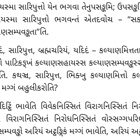
્મા સારિપુત્તો યેન ભગવા તેનુપસઙ્કમિ; ઉપસઙ્ક
સ્મા સારિપુત્તો ભગવન્તં એતદવોચ – ‘‘સકલમિ
સમ્પવઙ્કતા’’તિ.
દં, સારિપુત્ત, બ્રહ્મચરિયં, યદિદં – કલ્યાણમિત
ુનો પાટિકઙ્ખં કલ્યાણસહાયસ્સ કલ્યાણસમ્પવઙ્કસ્સ
િ. કથઞ્ચ, સારિપુત્ત, ભિક્ખુ કલ્યાણમિત્તો 
િકં મગ્ગં બહુલીકરોતિ?
ાદિટ્ઠિં ભાવેતિ વિવેકનિસ્સિતં વિરાગનિસ્સિતં 
તં વિરાગનિસ્સિતં નિરોધનિસ્સિતં
વોસ્સગ્ગપરિ
ઙ્કો અરિયં અટ્ઠઙ્ગિકં મગ્ગં ભાવેતિ, અરિયં અટ્ઠ