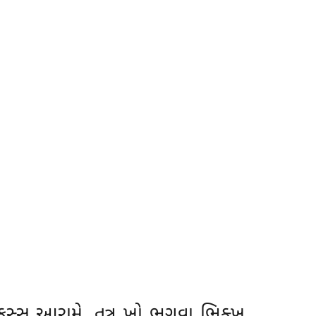
કસ્સ આરામે. તત્ર ખો ભગવા ભિક્ખૂ