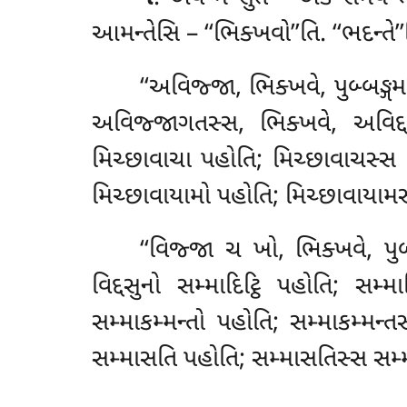
આમન્તેસિ – ‘‘ભિક્ખવો’’તિ. ‘‘ભદન્ત
‘‘અવિજ્જા, ભિક્ખવે, પુબ્બઙ્ગ
અવિજ્જાગતસ્સ, ભિક્ખવે, અવિદ્દસુન
મિચ્છાવાચા પહોતિ; મિચ્છાવાચસ્સ 
મિચ્છાવાયામો પહોતિ; મિચ્છાવાયામ
‘‘વિજ્જા
ચ ખો, ભિક્ખવે, પુબ્
વિદ્દસુનો સમ્માદિટ્ઠિ
પહોતિ; સમ્માદ
સમ્માકમ્મન્તો પહોતિ; સમ્માકમ્મ
સમ્માસતિ પહોતિ; સમ્માસતિસ્સ સમ્મ