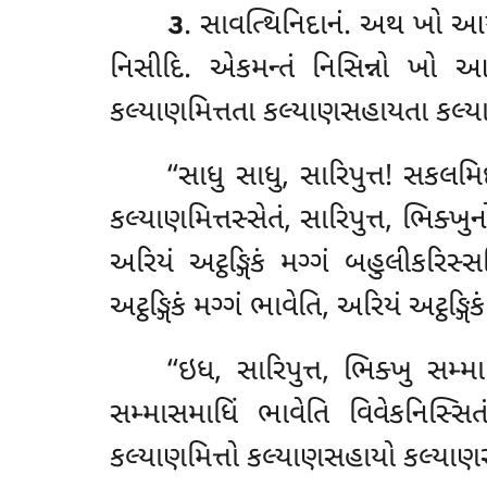
૩
. સાવત્થિનિદાનં. અથ ખો આયસ
નિસીદિ. એકમન્તં નિસિન્નો ખો આય
કલ્યાણમિત્તતા કલ્યાણસહાયતા કલ્યાણ
‘‘સાધુ
સાધુ, સારિપુત્ત! સકલમિ
કલ્યાણમિત્તસ્સેતં, સારિપુત્ત, ભિક્ખ
અરિયં અટ્ઠઙ્ગિકં મગ્ગં
બહુલીકરિસ્સત
અટ્ઠઙ્ગિકં મગ્ગં ભાવેતિ, અરિયં અટ્ઠઙ્ગ
‘‘ઇધ, સારિપુત્ત, ભિક્ખુ સમ્મ
સમ્માસમાધિં ભાવેતિ વિવેકનિસ્સિ
કલ્યાણમિત્તો કલ્યાણસહાયો કલ્યાણસમ્પવ