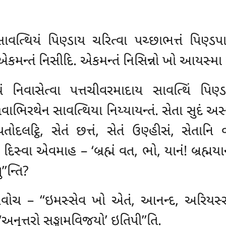
િયં પિણ્ડાય ચરિત્વા પચ્છાભત્તં પિણ્ડપાત
 એકમન્તં નિસીદિ. એકમન્તં નિસિન્નો ખો આયસ્
ં નિવાસેત્વા પત્તચીવરમાદાય સાવત્થિં પિણ્ડ
ાભિરથેન સાવત્થિયા નિય્યાયન્તં. સેતા સુદં અસ્સા 
તોદલટ્ઠિ, સેતં છત્તં, સેતં ઉણ્હીસં, સેતાનિ
વા એવમાહ – ‘બ્રહ્મં વત, ભો, યાનં! બ્રહ્મયાનર
’’ન્તિ?
વોચ – ‘‘ઇમસ્સેવ ખો એતં, આનન્દ, અરિયસ્સ 
, ‘અનુત્તરો સઙ્ગામવિજયો’ ઇતિપી’’તિ.