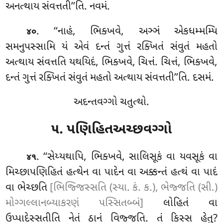
અનત્થાય સંવત્તતી’’તિ. નવમં.
. ‘‘નાહં, ભિક્ખવે, અઞ્ઞં એકધમ્મમ્પિ
૪૦
સમનુપસ્સામિ યં એવં દન્તં ગુત્તં રક્ખિતં સંવુતં મહતો
અત્થાય સંવત્તતિ યથયિદં, ભિક્ખવે, ચિત્તં
. ચિત્તં, ભિક્ખવે,
દન્તં ગુત્તં રક્ખિતં સંવુતં મહતો અત્થાય સંવત્તતી’’તિ. દસમં.
અદન્તવગ્ગો ચતુત્થો.
૫. પણિહિતઅચ્છવગ્ગો
. ‘‘સેય્યથાપિ
, ભિક્ખવે, સાલિસૂકં વા યવસૂકં વા
૪૧
મિચ્છાપણિહિતં હત્થેન વા પાદેન વા અક્કન્તં હત્થં વા પાદં
વા ભેચ્છતિ
[ભિજ્જિસ્સતિ (સ્યા. કં. ક.), ભેજ્જતિ (સી.)
મોગ્ગલ્લાનબ્યાકરણં પસ્સિતબ્બં]
લોહિતં વા
ઉપ્પાદેસ્સતીતિ નેતં ઠાનં વિજ્જતિ. તં કિસ્સ હેતુ?