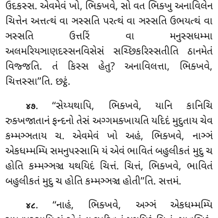
ઉદકસ્સ. એવમેવં ખો, ભિક્ખવે, સો વત ભિક્ખુ અનાવિલેન
ચિત્તેન અત્તત્થં વા ઞસ્સતિ પરત્થં વા ઞસ્સતિ ઉભયત્થં વા
ઞસ્સતિ ઉત્તરિં વા મનુસ્સધમ્મા
અલમરિયઞાણદસ્સનવિસેસં સચ્છિકરિસ્સતીતિ ઠાનમેતં
વિજ્જતિ. તં કિસ્સ હેતુ? અનાવિલત્તા, ભિક્ખવે,
ચિત્તસ્સા’’તિ. છટ્ઠં.
. ‘‘સેય્યથાપિ, ભિક્ખવે, યાનિ કાનિચિ
૪૭
રુક્ખજાતાનં ફન્દનો તેસં અગ્ગમક્ખાયતિ યદિદં મુદુતાય ચેવ
કમ્મઞ્ઞતાય ચ. એવમેવં ખો અહં, ભિક્ખવે
, નાઞ્ઞં
એકધમ્મમ્પિ સમનુપસ્સામિ યં એવં ભાવિતં બહુલીકતં મુદુ ચ
હોતિ કમ્મઞ્ઞઞ્ચ યથયિદં ચિત્તં. ચિત્તં, ભિક્ખવે, ભાવિતં
બહુલીકતં મુદુ ચ હોતિ કમ્મઞ્ઞઞ્ચ હોતી’’તિ. સત્તમં.
. ‘‘નાહં
, ભિક્ખવે, અઞ્ઞં એકધમ્મમ્પિ
૪૮