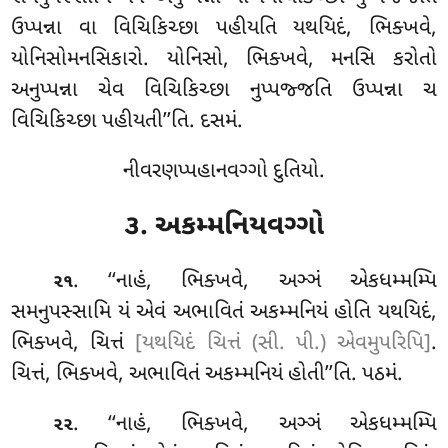
ઉપ્પન્ના વા વિચિકિચ્છા પહીયતિ યથયિદં, ભિક્ખવે,
યોનિસોમનસિકારો
. યોનિસો, ભિક્ખવે, મનસિ કરોતો
અનુપ્પન્ના ચેવ વિચિકિચ્છા નુપ્પજ્જતિ ઉપ્પન્ના ચ
વિચિકિચ્છા પહીયતી’’તિ. દસમં.
નીવરણપ્પહાનવગ્ગો દુતિયો.
૩. અકમ્મનિયવગ્ગો
. ‘‘નાહં
, ભિક્ખવે, અઞ્ઞં એકધમ્મમ્પિ
૨૧
સમનુપસ્સામિ યં એવં અભાવિતં
અકમ્મનિયં હોતિ યથયિદં,
ભિક્ખવે, ચિત્તં
[યથયિદં ચિત્તં (સી. પી.) એવમુપરિપિ]
.
ચિત્તં, ભિક્ખવે, અભાવિતં અકમ્મનિયં હોતી’’તિ. પઠમં.
. ‘‘નાહં, ભિક્ખવે, અઞ્ઞં એકધમ્મમ્પિ
૨૨