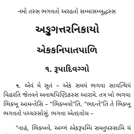
નમો તસ્સ ભગવતો અરહતો સમ્માસમ્બુદ્ધસ્સ
અઙ્ગુત્તરનિકાયો
એકકનિપાતપાળિ
૧. રૂપાદિવગ્ગો
. એવં
મે સુતં – એકં સમયં ભગવા સાવત્થિયં
૧
વિહરતિ જેતવને અનાથપિણ્ડિકસ્સ આરામે. તત્ર ખો ભગવા
ભિક્ખૂ આમન્તેસિ – ‘‘ભિક્ખવો’’તિ. ‘‘ભદન્તે’’તિ તે ભિક્ખૂ
ભગવતો પચ્ચસ્સોસું. ભગવા એતદવોચ –
‘‘નાહં, ભિક્ખવે, અઞ્ઞં એકરૂપમ્પિ સમનુપસ્સામિ યં