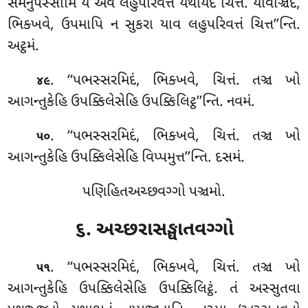
સમનુપસ્સામિ યં એવં લહુપરિવત્તં યથયિદં ચિત્તં. યાવઞ્ચિદં,
ભિક્ખવે, ઉપમાપિ ન સુકરા યાવ લહુપરિવત્તં ચિત્ત’’ન્તિ.
અટ્ઠમં.
. ‘‘પભસ્સરમિદં, ભિક્ખવે, ચિત્તં. તઞ્ચ ખો
૪૯
આગન્તુકેહિ ઉપક્કિલેસેહિ ઉપક્કિલિટ્ઠ’’ન્તિ. નવમં.
. ‘‘પભસ્સરમિદં, ભિક્ખવે, ચિત્તં. તઞ્ચ ખો
૫૦
આગન્તુકેહિ ઉપક્કિલેસેહિ વિપ્પમુત્ત’’ન્તિ. દસમં.
પણિહિતઅચ્છવગ્ગો પઞ્ચમો.
૬. અચ્છરાસઙ્ઘાતવગ્ગો
. ‘‘પભસ્સરમિદં
, ભિક્ખવે, ચિત્તં. તઞ્ચ ખો
૫૧
આગન્તુકેહિ ઉપક્કિલેસેહિ ઉપક્કિલિટ્ઠં. તં અસ્સુતવા