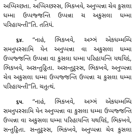
અપ્પિચ્છતા. અપ્પિચ્છસ્સ, ભિક્ખવે, અનુપ્પન્ના ચેવ કુસલા
ધમ્મા ઉપ્પજ્જન્તિ ઉપ્પન્ના ચ અકુસલા ધમ્મા
પરિહાયન્તી’’તિ. તતિયં.
. ‘‘નાહં, ભિક્ખવે, અઞ્ઞં એકધમ્મમ્પિ
૬૪
સમનુપસ્સામિ યેન અનુપ્પન્ના વા અકુસલા ધમ્મા
ઉપ્પજ્જન્તિ ઉપ્પન્ના વા કુસલા ધમ્મા પરિહાયન્તિ યથયિદં,
ભિક્ખવે, અસન્તુટ્ઠિતા. અસન્તુટ્ઠસ્સ, ભિક્ખવે, અનુપ્પન્ના
ચેવ અકુસલા ધમ્મા ઉપ્પજ્જન્તિ ઉપ્પન્ના ચ કુસલા ધમ્મા
પરિહાયન્તી’’તિ. ચતુત્થં.
. ‘‘નાહં, ભિક્ખવે, અઞ્ઞં એકધમ્મમ્પિ
૬૫
સમનુપસ્સામિ યેન અનુપ્પન્ના વા કુસલા ધમ્મા ઉપ્પજ્જન્તિ
ઉપ્પન્ના વા અકુસલા ધમ્મા પરિહાયન્તિ યથયિદં, ભિક્ખવે,
સન્તુટ્ઠિતા. સન્તુટ્ઠસ્સ, ભિક્ખવે, અનુપ્પન્ના ચેવ કુસલા