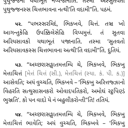
પુથુજ્જનો યથાભૂતં નપ્પજાનાતિ. તસ્મા ‘અસ્સુતવતો
પુથુજ્જનસ્સ ચિત્તભાવના નત્થી’તિ વદામી’’તિ. પઠમં.
. ‘‘પભસ્સરમિદં
, ભિક્ખવે, ચિત્તં. તઞ્ચ ખો
૫૨
આગન્તુકેહિ ઉપક્કિલેસેહિ વિપ્પમુત્તં. તં સુતવા
અરિયસાવકો યથાભૂતં પજાનાતિ. તસ્મા ‘સુતવતો
અરિયસાવકસ્સ ચિત્તભાવના અત્થી’તિ વદામી’’તિ. દુતિયં.
. ‘‘અચ્છરાસઙ્ઘાતમત્તમ્પિ ચે, ભિક્ખવે, ભિક્ખુ
૫૩
મેત્તાચિત્તં
[મેત્તં ચિત્તં (સી.), મેત્તચિત્તં (સ્યા. કં. પી. ક.)]
આસેવતિ; અયં વુચ્ચતિ, ભિક્ખવે – ‘ભિક્ખુ અરિત્તજ્ઝાનો
વિહરતિ સત્થુસાસનકરો ઓવાદપતિકરો, અમોઘં રટ્ઠપિણ્ડં
ભુઞ્જતિ’. કો પન વાદો યે નં બહુલીકરોન્તી’’તિ! તતિયં.
. ‘‘અચ્છરાસઙ્ઘાતમત્તમ્પિ
ચે, ભિક્ખવે, ભિક્ખુ
૫૪
મેત્તાચિત્તં ભાવેતિ; અયં વુચ્ચતિ, ભિક્ખવે – ‘ભિક્ખુ