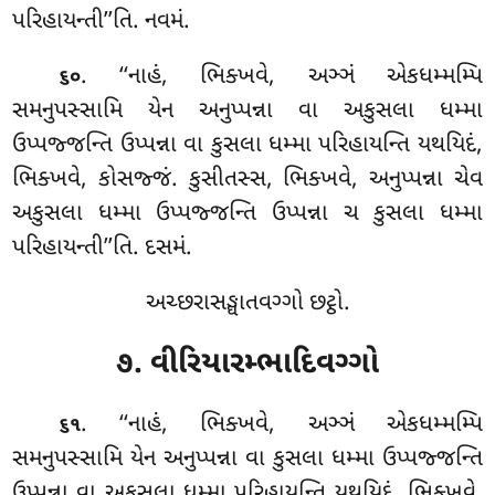
પરિહાયન્તી’’તિ. નવમં.
. ‘‘નાહં, ભિક્ખવે, અઞ્ઞં એકધમ્મમ્પિ
૬૦
સમનુપસ્સામિ યેન અનુપ્પન્ના વા અકુસલા ધમ્મા
ઉપ્પજ્જન્તિ ઉપ્પન્ના વા કુસલા ધમ્મા પરિહાયન્તિ યથયિદં,
ભિક્ખવે, કોસજ્જં. કુસીતસ્સ, ભિક્ખવે, અનુપ્પન્ના ચેવ
અકુસલા ધમ્મા ઉપ્પજ્જન્તિ ઉપ્પન્ના ચ કુસલા ધમ્મા
પરિહાયન્તી’’તિ. દસમં.
અચ્છરાસઙ્ઘાતવગ્ગો છટ્ઠો.
૭. વીરિયારમ્ભાદિવગ્ગો
. ‘‘નાહં
, ભિક્ખવે, અઞ્ઞં એકધમ્મમ્પિ
૬૧
સમનુપસ્સામિ યેન અનુપ્પન્ના વા કુસલા ધમ્મા ઉપ્પજ્જન્તિ
ઉપ્પન્ના વા અકુસલા ધમ્મા પરિહાયન્તિ યથયિદં, ભિક્ખવે,