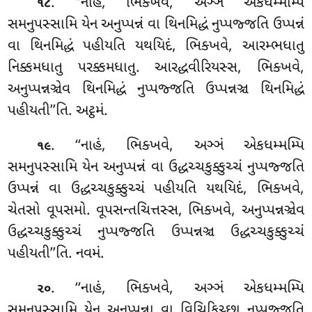
. ‘‘નાહં, ભિક્ખવે, અઞ્ઞં એકધમ્મમ્પિ
૧૮
સમનુપસ્સામિ યેન અનુપ્પન્નં વા થિનમિદ્ધં નુપ્પજ્જતિ ઉપ્પન્નં
વા થિનમિદ્ધં પહીયતિ યથયિદં, ભિક્ખવે, આરમ્ભધાતુ
નિક્કમધાતુ પરક્કમધાતુ. આરદ્ધવીરિયસ્સ, ભિક્ખવે,
અનુપ્પન્નઞ્ચેવ થિનમિદ્ધં નુપ્પજ્જતિ ઉપ્પન્નઞ્ચ થિનમિદ્ધં
પહીયતી’’તિ. અટ્ઠમં.
. ‘‘નાહં, ભિક્ખવે, અઞ્ઞં એકધમ્મમ્પિ
૧૯
સમનુપસ્સામિ યેન અનુપ્પન્નં વા ઉદ્ધચ્ચકુક્કુચ્ચં નુપ્પજ્જતિ
ઉપ્પન્નં વા ઉદ્ધચ્ચકુક્કુચ્ચં પહીયતિ યથયિદં, ભિક્ખવે,
ચેતસો વૂપસમો. વૂપસન્તચિત્તસ્સ, ભિક્ખવે, અનુપ્પન્નઞ્ચેવ
ઉદ્ધચ્ચકુક્કુચ્ચં નુપ્પજ્જતિ ઉપ્પન્નઞ્ચ ઉદ્ધચ્ચકુક્કુચ્ચં
પહીયતી’’તિ. નવમં.
. ‘‘નાહં, ભિક્ખવે, અઞ્ઞં એકધમ્મમ્પિ
૨૦
સમનુપસ્સામિ
યેન અનુપ્પન્ના વા વિચિકિચ્છા નુપ્પજ્જતિ