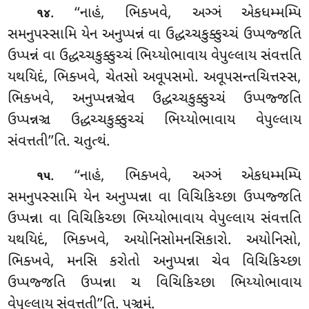
. ‘‘નાહં, ભિક્ખવે, અઞ્ઞં એકધમ્મમ્પિ
૧૪
સમનુપસ્સામિ યેન અનુપ્પન્નં વા ઉદ્ધચ્ચકુક્કુચ્ચં ઉપ્પજ્જતિ
ઉપ્પન્નં વા ઉદ્ધચ્ચકુક્કુચ્ચં ભિય્યોભાવાય વેપુલ્લાય સંવત્તતિ
યથયિદં, ભિક્ખવે, ચેતસો અવૂપસમો. અવૂપસન્તચિત્તસ્સ,
ભિક્ખવે, અનુપ્પન્નઞ્ચેવ ઉદ્ધચ્ચકુક્કુચ્ચં ઉપ્પજ્જતિ
ઉપ્પન્નઞ્ચ ઉદ્ધચ્ચકુક્કુચ્ચં ભિય્યોભાવાય વેપુલ્લાય
સંવત્તતી’’તિ. ચતુત્થં.
. ‘‘નાહં
, ભિક્ખવે, અઞ્ઞં એકધમ્મમ્પિ
૧૫
સમનુપસ્સામિ યેન અનુપ્પન્ના વા વિચિકિચ્છા ઉપ્પજ્જતિ
ઉપ્પન્ના વા વિચિકિચ્છા ભિય્યોભાવાય વેપુલ્લાય સંવત્તતિ
યથયિદં, ભિક્ખવે, અયોનિસોમનસિકારો. અયોનિસો,
ભિક્ખવે, મનસિ કરોતો અનુપ્પન્ના ચેવ વિચિકિચ્છા
ઉપ્પજ્જતિ ઉપ્પન્ના ચ વિચિકિચ્છા ભિય્યોભાવાય
વેપુલ્લાય સંવત્તતી’’તિ. પઞ્ચમં.