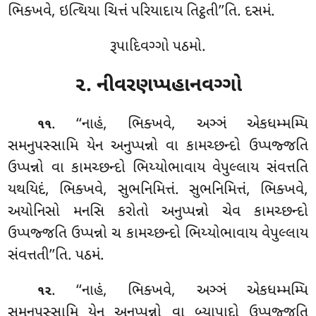
ભિક્ખવે, ઇત્થિયા ચિત્તં પરિયાદાય તિટ્ઠતી’’તિ. દસમં.
રૂપાદિવગ્ગો પઠમો.
૨. નીવરણપ્પહાનવગ્ગો
. ‘‘નાહં
, ભિક્ખવે, અઞ્ઞં એકધમ્મમ્પિ
૧૧
સમનુપસ્સામિ યેન અનુપ્પન્નો વા કામચ્છન્દો ઉપ્પજ્જતિ
ઉપ્પન્નો વા કામચ્છન્દો ભિય્યોભાવાય વેપુલ્લાય સંવત્તતિ
યથયિદં, ભિક્ખવે, સુભનિમિત્તં. સુભનિમિત્તં, ભિક્ખવે,
અયોનિસો મનસિ કરોતો અનુપ્પન્નો ચેવ કામચ્છન્દો
ઉપ્પજ્જતિ ઉપ્પન્નો ચ કામચ્છન્દો ભિય્યોભાવાય વેપુલ્લાય
સંવત્તતી’’તિ. પઠમં.
. ‘‘નાહં
, ભિક્ખવે, અઞ્ઞં એકધમ્મમ્પિ
૧૨
સમનુપસ્સામિ યેન અનુપ્પન્નો વા બ્યાપાદો ઉપ્પજ્જતિ