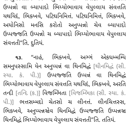
ઉપ્પન્નો વા બ્યાપાદો ભિય્યોભાવાય વેપુલ્લાય સંવત્તતિ
યથયિદં, ભિક્ખવે, પટિઘનિમિત્તં. પટિઘનિમિત્તં, ભિક્ખવે,
અયોનિસો મનસિ કરોતો અનુપ્પન્નો ચેવ બ્યાપાદો
ઉપ્પજ્જતિ ઉપ્પન્નો ચ બ્યાપાદો ભિય્યોભાવાય વેપુલ્લાય
સંવત્તતી’’તિ. દુતિયં.
. ‘‘નાહં, ભિક્ખવે, અઞ્ઞં એકધમ્મમ્પિ
૧૩
સમનુપસ્સામિ યેન અનુપ્પન્નં વા થિનમિદ્ધં
[થીનમિદ્ધં (સી.
સ્યા. કં. પી.)]
ઉપ્પજ્જતિ ઉપ્પન્નં વા થિનમિદ્ધં
ભિય્યોભાવાય વેપુલ્લાય સંવત્તતિ યથયિદં, ભિક્ખવે, અરતિ
તન્દી
[તન્દિ (ક.)]
વિજમ્ભિતા
[વિજમ્ભિકા (સી. સ્યા. કં.
પી.)]
ભત્તસમ્મદો ચેતસો ચ લીનત્તં. લીનચિત્તસ્સ,
ભિક્ખવે, અનુપ્પન્નઞ્ચેવ થિનમિદ્ધં
ઉપ્પજ્જતિ ઉપ્પન્નઞ્ચ
થિનમિદ્ધં ભિય્યોભાવાય વેપુલ્લાય સંવત્તતી’’તિ. તતિયં.