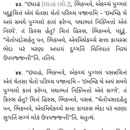
. ‘‘ઇધાહં
[ઇદાહં (સી.)]
, ભિક્ખવે, એકચ્ચં પુગ્ગલં
૪૩
પદુટ્ઠચિત્તં એવં ચેતસા ચેતો પરિચ્ચ પજાનામિ – ‘ઇમમ્હિ ચે
અયં સમયે પુગ્ગલો કાલં કરેય્ય, યથાભતં નિક્ખિત્તો એવં
નિરયે’. તં કિસ્સ હેતુ? ચિત્તં હિસ્સ
, ભિક્ખવે, પદુટ્ઠં.
‘‘ચેતોપદોસહેતુ પન, ભિક્ખવે, એવમિધેકચ્ચે સત્તા કાયસ્સ
ભેદા પરં મરણા અપાયં દુગ્ગતિં વિનિપાતં નિરયં
ઉપપજ્જન્તી’’તિ. તતિયં.
. ‘‘ઇધાહં, ભિક્ખવે, એકચ્ચં પુગ્ગલં પસન્નચિત્તં
૪૪
એવં ચેતસા ચેતો પરિચ્ચ પજાનામિ – ‘ઇમમ્હિ ચે અયં
સમયે
પુગ્ગલો કાલં કરેય્ય, યથાભતં નિક્ખિત્તો એવં સગ્ગે’. તં
કિસ્સ હેતુ? ચિત્તં હિસ્સ, ભિક્ખવે, પસન્નં. ‘‘ચેતોપસાદહેતુ
પન, ભિક્ખવે, એવમિધેકચ્ચે સત્તા કાયસ્સ ભેદા પરં મરણા
સુગતિં સગ્ગં લોકં ઉપપજ્જન્તી’’તિ. ચતુત્થં.