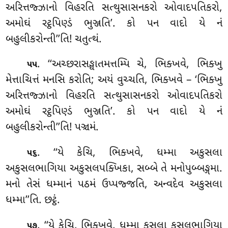
અરિત્તજ્ઝાનો વિહરતિ સત્થુસાસનકરો ઓવાદપતિકરો,
અમોઘં રટ્ઠપિણ્ડં ભુઞ્જતિ’. કો પન વાદો યે નં
બહુલીકરોન્તી’’તિ! ચતુત્થં.
. ‘‘અચ્છરાસઙ્ઘાતમત્તમ્પિ
ચે, ભિક્ખવે, ભિક્ખુ
૫૫
મેત્તાચિત્તં મનસિ કરોતિ; અયં વુચ્ચતિ, ભિક્ખવે – ‘ભિક્ખુ
અરિત્તજ્ઝાનો વિહરતિ સત્થુસાસનકરો ઓવાદપતિકરો
અમોઘં રટ્ઠપિણ્ડં ભુઞ્જતિ’. કો પન વાદો યે નં
બહુલીકરોન્તી’’તિ! પઞ્ચમં.
. ‘‘યે કેચિ, ભિક્ખવે, ધમ્મા અકુસલા
૫૬
અકુસલભાગિયા અકુસલપક્ખિકા, સબ્બે તે મનોપુબ્બઙ્ગમા.
મનો તેસં ધમ્માનં પઠમં ઉપ્પજ્જતિ, અન્વદેવ અકુસલા
ધમ્મા’’તિ. છટ્ઠં.
. ‘‘યે
કેચિ, ભિક્ખવે, ધમ્મા કુસલા કુસલભાગિયા
૫૭