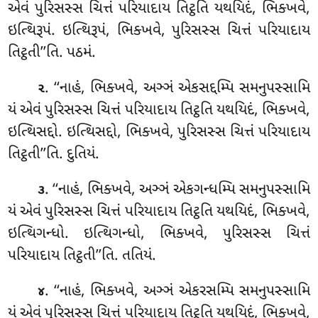
એવં પુરિસસ્સ ચિત્તં પરિયાદાય તિટ્ઠતિ યથયિદં, ભિક્ખવે,
ઇત્થિરૂપં. ઇત્થિરૂપં, ભિક્ખવે, પુરિસસ્સ ચિત્તં પરિયાદાય
તિટ્ઠતી’’તિ. પઠમં.
. ‘‘નાહં, ભિક્ખવે, અઞ્ઞં એકસદ્દમ્પિ સમનુપસ્સામિ
૨
યં એવં પુરિસસ્સ ચિત્તં પરિયાદાય
તિટ્ઠતિ યથયિદં, ભિક્ખવે,
ઇત્થિસદ્દો. ઇત્થિસદ્દો, ભિક્ખવે, પુરિસસ્સ ચિત્તં પરિયાદાય
તિટ્ઠતી’’તિ. દુતિયં.
. ‘‘નાહં, ભિક્ખવે, અઞ્ઞં એકગન્ધમ્પિ સમનુપસ્સામિ
૩
યં એવં પુરિસસ્સ ચિત્તં પરિયાદાય તિટ્ઠતિ યથયિદં, ભિક્ખવે,
ઇત્થિગન્ધો. ઇત્થિગન્ધો, ભિક્ખવે, પુરિસસ્સ ચિત્તં
પરિયાદાય તિટ્ઠતી’’તિ. તતિયં.
. ‘‘નાહં
, ભિક્ખવે, અઞ્ઞં એકરસમ્પિ સમનુપસ્સામિ
૪
યં એવં પુરિસસ્સ ચિત્તં પરિયાદાય તિટ્ઠતિ યથયિદં, ભિક્ખવે,