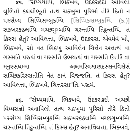
. ‘‘સેય્યથાપિ
, ભિક્ખવે, ઉદકરહદો આવિલો
૪૫
લુળિતો કલલીભૂતો તત્થ ચક્ખુમા પુરિસો તીરે ઠિતો ન
પસ્સેય્ય સિપ્પિસમ્બુકમ્પિ
[સિપ્પિકસમ્બુકમ્પિ (ક.)]
સક્ખરકઠલમ્પિ મચ્છગુમ્બમ્પિ ચરન્તમ્પિ તિટ્ઠન્તમ્પિ. તં
કિસ્સ હેતુ? આવિલત્તા, ભિક્ખવે, ઉદકસ્સ. એવમેવં ખો,
ભિક્ખવે, સો વત ભિક્ખુ આવિલેન ચિત્તેન અત્તત્થં વા
ઞસ્સતિ પરત્થં વા ઞસ્સતિ ઉભયત્થં વા ઞસ્સતિ ઉત્તરિં વા
મનુસ્સધમ્મા અલમરિયઞાણદસ્સનવિસેસં
સચ્છિકરિસ્સતીતિ નેતં ઠાનં વિજ્જતિ. તં કિસ્સ હેતુ?
આવિલત્તા, ભિક્ખવે, ચિત્તસ્સા’’તિ. પઞ્ચમં.
. ‘‘સેય્યથાપિ, ભિક્ખવે, ઉદકરહદો અચ્છો
૪૬
વિપ્પસન્નો અનાવિલો તત્થ ચક્ખુમા પુરિસો તીરે ઠિતો
પસ્સેય્ય સિપ્પિસમ્બુકમ્પિ સક્ખરકઠલમ્પિ મચ્છગુમ્બમ્પિ
ચરન્તમ્પિ તિટ્ઠન્તમ્પિ. તં કિસ્સ હેતુ? અનાવિલત્તા, ભિક્ખવે,