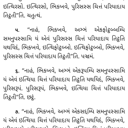
ઇત્થિરસો. ઇત્થિરસો, ભિક્ખવે, પુરિસસ્સ ચિત્તં પરિયાદાય
તિટ્ઠતી’’તિ. ચતુત્થં.
. ‘‘નાહં
, ભિક્ખવે, અઞ્ઞં એકફોટ્ઠબ્બમ્પિ
૫
સમનુપસ્સામિ યં એવં પુરિસસ્સ ચિત્તં પરિયાદાય તિટ્ઠતિ
યથયિદં, ભિક્ખવે, ઇત્થિફોટ્ઠબ્બો. ઇત્થિફોટ્ઠબ્બો, ભિક્ખવે,
પુરિસસ્સ ચિત્તં પરિયાદાય તિટ્ઠતી’’તિ. પઞ્ચમં.
. ‘‘નાહં, ભિક્ખવે, અઞ્ઞં એકરૂપમ્પિ સમનુપસ્સામિ
૬
યં એવં ઇત્થિયા ચિત્તં પરિયાદાય તિટ્ઠતિ યથયિદં, ભિક્ખવે,
પુરિસરૂપં. પુરિસરૂપં, ભિક્ખવે, ઇત્થિયા ચિત્તં પરિયાદાય
તિટ્ઠતી’’તિ. છટ્ઠં.
. ‘‘નાહં, ભિક્ખવે, અઞ્ઞં એકસદ્દમ્પિ સમનુપસ્સામિ
૭
યં એવં ઇત્થિયા ચિત્તં પરિયાદાય તિટ્ઠતિ યથયિદં, ભિક્ખવે,