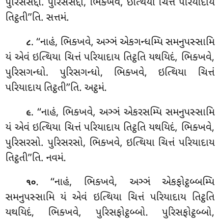
પુરિસસદ્દો. પુરિસસદ્દો, ભિક્ખવે, ઇત્થિયા ચિત્તં પરિયાદાય
તિટ્ઠતી’’તિ. સત્તમં.
. ‘‘નાહં, ભિક્ખવે, અઞ્ઞં એકગન્ધમ્પિ સમનુપસ્સામિ
૮
યં એવં ઇત્થિયા ચિત્તં પરિયાદાય તિટ્ઠતિ યથયિદં, ભિક્ખવે,
પુરિસગન્ધો. પુરિસગન્ધો, ભિક્ખવે, ઇત્થિયા ચિત્તં
પરિયાદાય તિટ્ઠતી’’તિ. અટ્ઠમં.
. ‘‘નાહં, ભિક્ખવે, અઞ્ઞં એકરસમ્પિ સમનુપસ્સામિ
૯
યં એવં ઇત્થિયા ચિત્તં પરિયાદાય
તિટ્ઠતિ યથયિદં, ભિક્ખવે,
પુરિસરસો. પુરિસરસો, ભિક્ખવે, ઇત્થિયા ચિત્તં પરિયાદાય
તિટ્ઠતી’’તિ. નવમં.
. ‘‘નાહં, ભિક્ખવે, અઞ્ઞં એકફોટ્ઠબ્બમ્પિ
૧૦
સમનુપસ્સામિ યં એવં
ઇત્થિયા ચિત્તં પરિયાદાય તિટ્ઠતિ
યથયિદં, ભિક્ખવે, પુરિસફોટ્ઠબ્બો. પુરિસફોટ્ઠબ્બો,