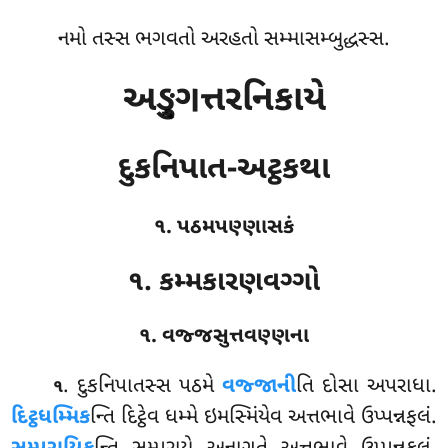
નમો તસ્સ ભગવતો અરહતો સમ્માસમ્બુદ્ધસ્સ.
અઙ્ગુત્તરનિકાયે
દુકનિપાત-અટ્ઠકથા
૧. પઠમપણ્ણાસકં
૧. કમ્મકારણવગ્ગો
૧. વજ્જસુત્તવણ્ણના
. દુકનિપાતસ્સ
પઠમે
વજ્જાની
તિ દોસા અપરાધા.
૧
દિટ્ઠધમ્મિક
ન્તિ દિટ્ઠેવ ધમ્મે ઇમસ્મિંયેવ અત્તભાવે ઉપ્પન્નફલં.