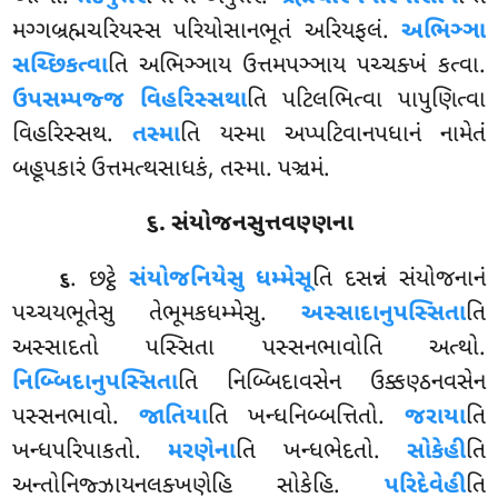
મગ્ગબ્રહ્મચરિયસ્સ પરિયોસાનભૂતં અરિયફલં.
અભિઞ્ઞા
સચ્છિકત્વા
તિ અભિઞ્ઞાય ઉત્તમપઞ્ઞાય પચ્ચક્ખં કત્વા.
ઉપસમ્પજ્જ વિહરિસ્સથા
તિ પટિલભિત્વા પાપુણિત્વા
વિહરિસ્સથ.
તસ્મા
તિ યસ્મા અપ્પટિવાનપધાનં નામેતં
બહૂપકારં ઉત્તમત્થસાધકં, તસ્મા. પઞ્ચમં.
૬. સંયોજનસુત્તવણ્ણના
. છટ્ઠે
સંયોજનિયેસુ ધમ્મેસૂ
તિ દસન્નં સંયોજનાનં
૬
પચ્ચયભૂતેસુ તેભૂમકધમ્મેસુ.
અસ્સાદાનુપસ્સિતા
તિ
અસ્સાદતો પસ્સિતા પસ્સનભાવોતિ અત્થો.
નિબ્બિદાનુપસ્સિતા
તિ નિબ્બિદાવસેન ઉક્કણ્ઠનવસેન
પસ્સનભાવો.
જાતિયા
તિ ખન્ધનિબ્બત્તિતો.
જરાયા
તિ
ખન્ધપરિપાકતો.
મરણેના
તિ ખન્ધભેદતો.
સોકેહી
તિ
અન્તોનિજ્ઝાયનલક્ખણેહિ સોકેહિ.
પરિદેવેહી
તિ