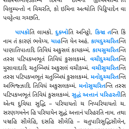
સહસ્સભણ્ડિકમ્પિ દિસ્વા ‘‘ઇમિના જીવિસ્સામી’’તિ
વિલુમ્પન્તો ન વિચરતિ, કો ઇમિના અત્થોતિ પિટ્ઠિપાદેન વા
પવટ્ટેત્વા ગચ્છતિ.
પાપકો
તિ
લામકો.
દુક્ખો
તિ અનિટ્ઠો.
કિઞ્ચ ત
ન્તિ કિં
નામ તં કારણં ભવેય્ય.
યાહ
ન્તિ યેન અહં.
કાયદુચ્ચરિત
ન્તિ
પાણાતિપાતાદિ તિવિધં અકુસલં કાયકમ્મં.
કાયસુચરિત
ન્તિ
તસ્સ પટિપક્ખભૂતં તિવિધં કુસલકમ્મં.
વચીદુચ્ચરિત
ન્તિ
મુસાવાદાદિ ચતુબ્બિધં અકુસલં વચીકમ્મં.
વચીસુચરિત
ન્તિ
તસ્સ પટિપક્ખભૂતં ચતુબ્બિધં કુસલકમ્મં.
મનોદુચ્ચરિત
ન્તિ
અભિજ્ઝાદિ તિવિધં અકુસલકમ્મં.
મનોસુચરિત
ન્તિ તસ્સ
પટિપક્ખભૂતં તિવિધં કુસલકમ્મં.
સુદ્ધં અત્તાનં પરિહરતી
તિ
એત્થ દુવિધા સુદ્ધિ – પરિયાયતો ચ નિપ્પરિયાયતો ચ.
સરણગમનેન હિ પરિયાયેન સુદ્ધં અત્તાનં પરિહરતિ નામ. તથા
પઞ્ચહિ સીલેહિ, દસહિ સીલેહિ – ચતુપારિસુદ્ધિસીલેન,