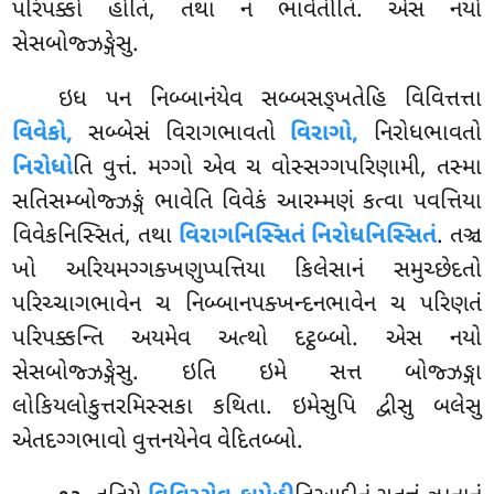
પરિપક્કો હોતિ, તથા નં ભાવેતીતિ. એસ નયો
સેસબોજ્ઝઙ્ગેસુ.
ઇધ પન નિબ્બાનંયેવ સબ્બસઙ્ખતેહિ વિવિત્તત્તા
વિવેકો,
સબ્બેસં વિરાગભાવતો
વિરાગો,
નિરોધભાવતો
નિરોધો
તિ વુત્તં. મગ્ગો એવ
ચ વોસ્સગ્ગપરિણામી, તસ્મા
સતિસમ્બોજ્ઝઙ્ગં ભાવેતિ વિવેકં આરમ્મણં કત્વા પવત્તિયા
વિવેકનિસ્સિતં, તથા
વિરાગનિસ્સિતં નિરોધનિસ્સિતં
. તઞ્ચ
ખો અરિયમગ્ગક્ખણુપ્પત્તિયા કિલેસાનં સમુચ્છેદતો
પરિચ્ચાગભાવેન ચ નિબ્બાનપક્ખન્દનભાવેન ચ પરિણતં
પરિપક્કન્તિ અયમેવ અત્થો દટ્ઠબ્બો. એસ નયો
સેસબોજ્ઝઙ્ગેસુ. ઇતિ ઇમે સત્ત બોજ્ઝઙ્ગા
લોકિયલોકુત્તરમિસ્સકા કથિતા. ઇમેસુપિ દ્વીસુ બલેસુ
એતદગ્ગભાવો વુત્તનયેનેવ વેદિતબ્બો.