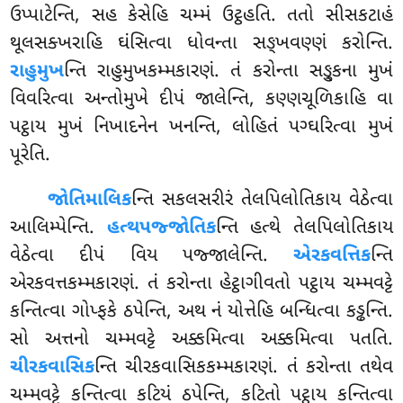
ઉપ્પાટેન્તિ, સહ કેસેહિ ચમ્મં ઉટ્ઠહતિ. તતો સીસકટાહં
થૂલસક્ખરાહિ ઘંસિત્વા ધોવન્તા સઙ્ખવણ્ણં કરોન્તિ.
રાહુમુખ
ન્તિ રાહુમુખકમ્મકારણં. તં કરોન્તા સઙ્કુના મુખં
વિવરિત્વા અન્તોમુખે દીપં જાલેન્તિ, કણ્ણચૂળિકાહિ વા
પટ્ઠાય મુખં નિખાદનેન ખનન્તિ, લોહિતં પગ્ઘરિત્વા મુખં
પૂરેતિ.
જોતિમાલિક
ન્તિ સકલસરીરં તેલપિલોતિકાય વેઠેત્વા
આલિમ્પેન્તિ.
હત્થપજ્જોતિક
ન્તિ હત્થે તેલપિલોતિકાય
વેઠેત્વા દીપં વિય પજ્જાલેન્તિ.
એરકવત્તિક
ન્તિ
એરકવત્તકમ્મકારણં. તં કરોન્તા હેટ્ઠાગીવતો પટ્ઠાય ચમ્મવટ્ટે
કન્તિત્વા ગોપ્ફકે ઠપેન્તિ, અથ નં યોત્તેહિ બન્ધિત્વા કડ્ઢન્તિ.
સો અત્તનો ચમ્મવટ્ટે અક્કમિત્વા અક્કમિત્વા પતતિ.
ચીરકવાસિક
ન્તિ ચીરકવાસિકકમ્મકારણં. તં કરોન્તા તથેવ
ચમ્મવટ્ટે કન્તિત્વા કટિયં ઠપેન્તિ, કટિતો પટ્ઠાય કન્તિત્વા