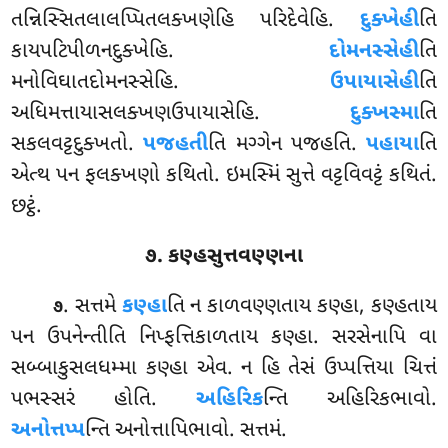
તન્નિસ્સિતલાલપ્પિતલક્ખણેહિ પરિદેવેહિ.
દુક્ખેહી
તિ
કાયપટિપીળનદુક્ખેહિ.
દોમનસ્સેહી
તિ
મનોવિઘાતદોમનસ્સેહિ.
ઉપાયાસેહી
તિ
અધિમત્તાયાસલક્ખણઉપાયાસેહિ.
દુક્ખસ્મા
તિ
સકલવટ્ટદુક્ખતો.
પજહતી
તિ મગ્ગેન પજહતિ.
પહાયા
તિ
એત્થ પન ફલક્ખણો કથિતો. ઇમસ્મિં સુત્તે વટ્ટવિવટ્ટં કથિતં.
છટ્ઠં.
૭. કણ્હસુત્તવણ્ણના
. સત્તમે
કણ્હા
તિ ન કાળવણ્ણતાય કણ્હા, કણ્હતાય
૭
પન ઉપનેન્તીતિ નિપ્ફત્તિકાળતાય કણ્હા. સરસેનાપિ વા
સબ્બાકુસલધમ્મા કણ્હા એવ. ન હિ તેસં ઉપ્પત્તિયા ચિત્તં
પભસ્સરં હોતિ.
અહિરિક
ન્તિ અહિરિકભાવો.
અનોત્તપ્પ
ન્તિ અનોત્તાપિભાવો. સત્તમં.