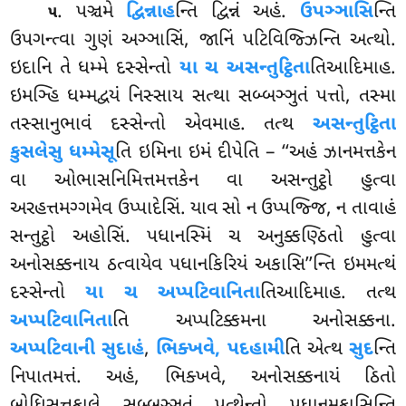
. પઞ્ચમે
દ્વિન્નાહ
ન્તિ દ્વિન્નં અહં.
ઉપઞ્ઞાસિ
ન્તિ
૫
ઉપગન્ત્વા ગુણં અઞ્ઞાસિં, જાનિં પટિવિજ્ઝિન્તિ અત્થો.
ઇદાનિ તે ધમ્મે દસ્સેન્તો
યા ચ અસન્તુટ્ઠિતા
તિઆદિમાહ.
ઇમઞ્હિ
ધમ્મદ્વયં નિસ્સાય સત્થા સબ્બઞ્ઞુતં પત્તો, તસ્મા
તસ્સાનુભાવં દસ્સેન્તો એવમાહ. તત્થ
અસન્તુટ્ઠિતા
કુસલેસુ ધમ્મેસૂ
તિ ઇમિના ઇમં દીપેતિ – ‘‘અહં ઝાનમત્તકેન
વા ઓભાસનિમિત્તમત્તકેન વા અસન્તુટ્ઠો હુત્વા
અરહત્તમગ્ગમેવ ઉપ્પાદેસિં. યાવ સો ન ઉપ્પજ્જિ, ન તાવાહં
સન્તુટ્ઠો અહોસિં. પધાનસ્મિં ચ અનુક્કણ્ઠિતો હુત્વા
અનોસક્કનાય ઠત્વાયેવ પધાનકિરિયં અકાસિ’’ન્તિ ઇમમત્થં
દસ્સેન્તો
યા ચ અપ્પટિવાનિતા
તિઆદિમાહ. તત્થ
અપ્પટિવાનિતા
તિ અપ્પટિક્કમના અનોસક્કના.
અપ્પટિવાની સુદાહં
,
ભિક્ખવે, પદહામી
તિ એત્થ
સુદ
ન્તિ
નિપાતમત્તં. અહં, ભિક્ખવે, અનોસક્કનાયં ઠિતો
બોધિસત્તકાલે સબ્બઞ્ઞુતં પત્થેન્તો પધાનમકાસિન્તિ