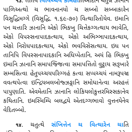
. તતિયે
વિવિચ્ચેવ કામેહી
તિઆદીનં ચતુન્નં ઝાનાનં
૧૩
પાળિઅત્થો ચ ભાવનાનયો ચ સબ્બો સબ્બાકારેન
વિસુદ્ધિમગ્ગે (વિસુદ્ધિ. ૧.૬૯-૭૦) વિત્થારિતોયેવ. ઇમાનિ
પન ચત્તારિ ઝાનાનિ એકો ભિક્ખુ ચિત્તેકગ્ગત્થાય ભાવેતિ,
એકો વિપસ્સનાપાદકત્થાય, એકો અભિઞ્ઞાપાદકત્થાય,
એકો નિરોધપાદકત્થાય, એકો ભવવિસેસત્થાય. ઇધ પન
તાનિપિ વિપસ્સનાપાદકાનિ અધિપ્પેતાનિ. અયં હિ ભિક્ખુ
ઇમાનિ ઝાનાનિ સમાપજ્જિત્વા સમાપત્તિતો વુટ્ઠાય સઙ્ખારે
સમ્મસિત્વા હેતુપચ્ચયપરિગ્ગહં કત્વા સપ્પચ્ચયં
નામરૂપઞ્ચ
વવત્થપેત્વા ઇન્દ્રિયબલબોજ્ઝઙ્ગાનિ સમોધાનેત્વા અરહત્તં
પાપુણાતિ. એવમેતાનિ ઝાનાનિ લોકિયલોકુત્તરમિસ્સકાનેવ
કથિતાનિ. ઇમસ્મિમ્પિ બલદ્વયે એતદગ્ગભાવો વુત્તનયેનેવ
વેદિતબ્બો.
. ચતુત્થે
સંખિત્તેન ચ વિત્થારેન ચા
તિ
૧૪