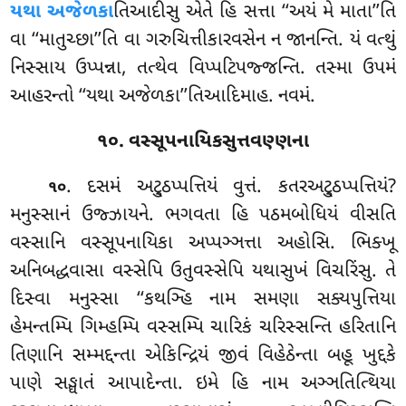
યથા અજેળકા
તિઆદીસુ એતે હિ સત્તા ‘‘અયં મે માતા’’તિ
વા ‘‘માતુચ્છા’’તિ વા ગરુચિત્તીકારવસેન ન જાનન્તિ. યં વત્થું
નિસ્સાય ઉપ્પન્ના, તત્થેવ વિપ્પટિપજ્જન્તિ. તસ્મા ઉપમં
આહરન્તો ‘‘યથા અજેળકા’’તિઆદિમાહ. નવમં.
૧૦. વસ્સૂપનાયિકસુત્તવણ્ણના
. દસમં
અટ્ઠુપ્પત્તિયં વુત્તં. કતરઅટ્ઠુપ્પત્તિયં?
૧૦
મનુસ્સાનં ઉજ્ઝાયને. ભગવતા હિ પઠમબોધિયં વીસતિ
વસ્સાનિ વસ્સૂપનાયિકા અપ્પઞ્ઞત્તા અહોસિ. ભિક્ખૂ
અનિબદ્ધવાસા વસ્સેપિ ઉતુવસ્સેપિ યથાસુખં વિચરિંસુ. તે
દિસ્વા મનુસ્સા ‘‘કથઞ્હિ નામ સમણા સક્યપુત્તિયા
હેમન્તમ્પિ ગિમ્હમ્પિ વસ્સમ્પિ ચારિકં ચરિસ્સન્તિ હરિતાનિ
તિણાનિ સમ્મદ્દન્તા એકિન્દ્રિયં જીવં વિહેઠેન્તા બહૂ ખુદ્દકે
પાણે સઙ્ઘાતં આપાદેન્તા. ઇમે હિ નામ અઞ્ઞતિત્થિયા