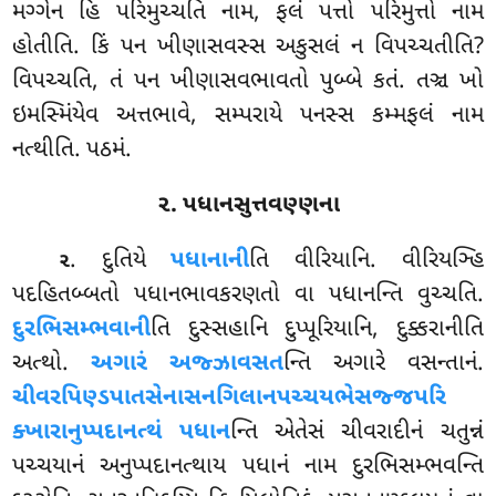
મગ્ગેન
હિ પરિમુચ્ચતિ નામ, ફલં પત્તો પરિમુત્તો નામ
હોતીતિ. કિં પન
ખીણાસવસ્સ અકુસલં ન વિપચ્ચતીતિ?
વિપચ્ચતિ, તં પન ખીણાસવભાવતો પુબ્બે કતં. તઞ્ચ ખો
ઇમસ્મિંયેવ અત્તભાવે, સમ્પરાયે પનસ્સ કમ્મફલં નામ
નત્થીતિ. પઠમં.
૨. પધાનસુત્તવણ્ણના
. દુતિયે
પધાનાની
તિ વીરિયાનિ. વીરિયઞ્હિ
૨
પદહિતબ્બતો પધાનભાવકરણતો વા પધાનન્તિ વુચ્ચતિ.
દુરભિસમ્ભવાની
તિ દુસ્સહાનિ દુપ્પૂરિયાનિ, દુક્કરાનીતિ
અત્થો.
અગારં અજ્ઝાવસત
ન્તિ અગારે વસન્તાનં.
ચીવરપિણ્ડપાતસેનાસનગિલાનપચ્ચયભેસજ્જપરિ
ક્ખારાનુપ્પદાનત્થં પધાન
ન્તિ એતેસં ચીવરાદીનં ચતુન્નં
પચ્ચયાનં અનુપ્પદાનત્થાય પધાનં નામ દુરભિસમ્ભવન્તિ