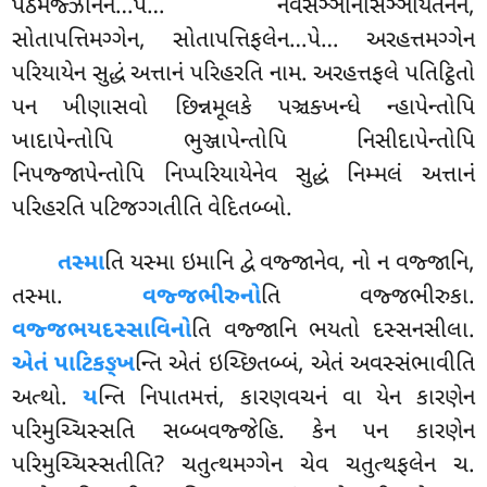
પઠમજ્ઝાનેન…પે… નેવસઞ્ઞાનાસઞ્ઞાયતનેન,
સોતાપત્તિમગ્ગેન, સોતાપત્તિફલેન…પે… અરહત્તમગ્ગેન
પરિયાયેન સુદ્ધં અત્તાનં પરિહરતિ નામ. અરહત્તફલે પતિટ્ઠિતો
પન ખીણાસવો છિન્નમૂલકે પઞ્ચક્ખન્ધે ન્હાપેન્તોપિ
ખાદાપેન્તોપિ ભુઞ્જાપેન્તોપિ નિસીદાપેન્તોપિ
નિપજ્જાપેન્તોપિ નિપ્પરિયાયેનેવ સુદ્ધં નિમ્મલં અત્તાનં
પરિહરતિ પટિજગ્ગતીતિ વેદિતબ્બો.
તસ્મા
તિ યસ્મા ઇમાનિ દ્વે વજ્જાનેવ, નો ન વજ્જાનિ,
તસ્મા.
વજ્જભીરુનો
તિ વજ્જભીરુકા.
વજ્જભયદસ્સાવિનો
તિ વજ્જાનિ ભયતો દસ્સનસીલા.
એતં પાટિકઙ્ખ
ન્તિ એતં ઇચ્છિતબ્બં, એતં અવસ્સંભાવીતિ
અત્થો.
ય
ન્તિ નિપાતમત્તં, કારણવચનં વા યેન કારણેન
પરિમુચ્ચિસ્સતિ સબ્બવજ્જેહિ
. કેન પન કારણેન
પરિમુચ્ચિસ્સતીતિ? ચતુત્થમગ્ગેન ચેવ ચતુત્થફલેન ચ.