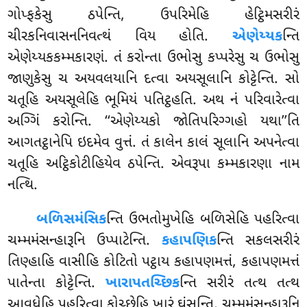
ગોપ્ફકેસુ ઠપેન્તિ, ઉપરિમેહિ હેટ્ઠિમસરીરં
ચીરકનિવાસનનિવત્થં વિય હોતિ.
એણેય્યક
ન્તિ
એણેય્યકકમ્મકારણં. તં કરોન્તા ઉભોસુ કપ્પરેસુ ચ ઉભોસુ
જાણુકેસુ ચ અયવલયાનિ દત્વા અયસૂલાનિ કોટ્ટેન્તિ. સો
ચતૂહિ અયસૂલેહિ ભૂમિયં પતિટ્ઠહતિ. અથ નં પરિવારેત્વા
અગ્ગિં કરોન્તિ. ‘‘એણેય્યકો જોતિપરિગ્ગહો યથા’’તિ
આગતટ્ઠાનેપિ ઇદમેવ વુત્તં. તં કાલેન કાલં સૂલાનિ અપનેત્વા
ચતૂહિ અટ્ઠિકોટીહિયેવ ઠપેન્તિ. એવરૂપા કમ્મકારણા નામ
નત્થિ.
બળિસમંસિક
ન્તિ
ઉભતોમુખેહિ બળિસેહિ પહરિત્વા
ચમ્મમંસન્હારૂનિ ઉપ્પાટેન્તિ.
કહાપણિક
ન્તિ સકલસરીરં
તિણ્હાહિ વાસીહિ કોટિતો પટ્ઠાય કહાપણમત્તં, કહાપણમત્તં
પાતેન્તા કોટ્ટેન્તિ.
ખારાપતચ્છિક
ન્તિ સરીરં તત્થ તત્થ
આવુધેહિ પહરિત્વા કોચ્છેહિ ખારં ઘંસન્તિ, ચમ્મમંસન્હારૂનિ