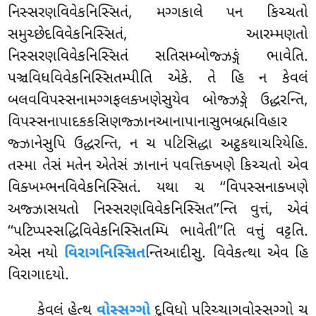
નિસ્સરણવિવેકનિસ્સિતં, મગ્ગકાલે પન કિચ્ચતો
સમુચ્છેદવિવેકનિસ્સિતં, આરમ્મણતો
નિસ્સરણવિવેકનિસ્સિતં સતિસમ્બોજ્ઝઙ્ગં ભાવેતિ.
પઞ્ચવિધવિવેકનિસ્સિતમ્પીતિ એકે. તે હિ ન કેવલં
બલવવિપસ્સનામગ્ગફલક્ખણેસુયેવ
બોજ્ઝઙ્ગે ઉદ્ધરન્તિ,
વિપસ્સનાપાદકકસિણજ્ઝાનઆનાપાનાસુભબ્રહ્મવિહાર
જ્ઝાનેસુપિ ઉદ્ધરન્તિ, ન ચ પટિસિદ્ધા અટ્ઠકથાચરિયેહિ.
તસ્મા તેસં મતેન એતેસં ઝાનાનં પવત્તિક્ખણે કિચ્ચતો એવ
વિક્ખમ્ભનવિવેકનિસ્સિતં. યથા ચ ‘‘વિપસ્સનાક્ખણે
અજ્ઝાસયતો નિસ્સરણવિવેકનિસ્સિત’’ન્તિ વુત્તં, એવં
‘‘પટિપ્પસ્સદ્ધિવિવેકનિસ્સિતમ્પિ ભાવેતી’’તિ વત્તું વટ્ટતિ.
એસ નયો
વિરાગનિસ્સિત
ન્તિઆદીસુ. વિવેકત્થા એવ હિ
વિરાગાદયો.
કેવલં
હેત્થ
વોસ્સગ્ગો
દુવિધો પરિચ્ચાગવોસ્સગ્ગો ચ