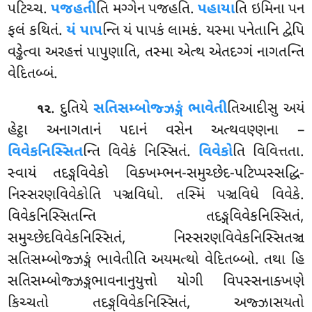
પટિચ્ચ.
પજહતી
તિ મગ્ગેન પજહતિ.
પહાયા
તિ ઇમિના પન
ફલં કથિતં.
યં પાપ
ન્તિ યં પાપકં લામકં. યસ્મા પનેતાનિ દ્વેપિ
વડ્ઢેત્વા અરહત્તં પાપુણાતિ, તસ્મા એત્થ એતદગ્ગં નાગતન્તિ
વેદિતબ્બં.
. દુતિયે
સતિસમ્બોજ્ઝઙ્ગં ભાવેતી
તિઆદીસુ અયં
૧૨
હેટ્ઠા અનાગતાનં પદાનં વસેન અત્થવણ્ણના –
વિવેકનિસ્સિત
ન્તિ વિવેકં નિસ્સિતં.
વિવેકો
તિ વિવિત્તતા.
સ્વાયં તદઙ્ગવિવેકો વિક્ખમ્ભન-સમુચ્છેદ-પટિપ્પસ્સદ્ધિ-
નિસ્સરણવિવેકોતિ પઞ્ચવિધો. તસ્મિં પઞ્ચવિધે વિવેકે.
વિવેકનિસ્સિતન્તિ તદઙ્ગવિવેકનિસ્સિતં,
સમુચ્છેદવિવેકનિસ્સિતં, નિસ્સરણવિવેકનિસ્સિતઞ્ચ
સતિસમ્બોજ્ઝઙ્ગં ભાવેતીતિ અયમત્થો વેદિતબ્બો. તથા હિ
સતિસમ્બોજ્ઝઙ્ગભાવનાનુયુત્તો યોગી વિપસ્સનાક્ખણે
કિચ્ચતો તદઙ્ગવિવેકનિસ્સિતં, અજ્ઝાસયતો