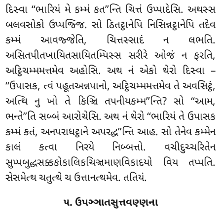
દિસ્વા ‘‘ભારિયં મે કમ્મં કત’’ન્તિ ચિત્તં ઉપ્પાદેસિ. અથસ્સ
બલવસોકો ઉપ્પજ્જિ. સો ઠિતટ્ઠાનેપિ નિસિન્નટ્ઠાનેપિ તદેવ
કમ્મં આવજ્જેતિ, ચિત્તસ્સાદં ન લભતિ.
અસિતપીતખાયિતસાયિતમ્પિસ્સ સરીરે ઓજં ન ફરતિ,
અટ્ઠિચમ્મમત્તમેવ અહોસિ. અથ નં એકો થેરો દિસ્વા –
‘‘ઉપાસક, ત્વં પહૂતઅન્નપાનો, અટ્ઠિચમ્મમત્તમેવ તે અવસિટ્ઠં,
અત્થિ નુ ખો તે કિઞ્ચિ તપનીયકમ્મ’’ન્તિ? સો ‘‘આમ,
ભન્તે’’તિ સબ્બં આરોચેસિ. અથ નં થેરો ‘‘ભારિયં તે ઉપાસક
કમ્મં કતં, અનપરાધટ્ઠાને અપરદ્ધ’’ન્તિ આહ. સો તેનેવ કમ્મેન
કાલં કત્વા નિરયે નિબ્બત્તો. વચીદુચ્ચરિતેન
સુપ્પબુદ્ધસક્કકોકાલિકચિઞ્ચમાણવિકાદયો વિય તપ્પતિ.
સેસમેત્થ ચતુત્થે ચ ઉત્તાનત્થમેવ. તતિયં.
૫. ઉપઞ્ઞાતસુત્તવણ્ણના