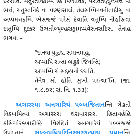
દસ્સેતિ. ચતુરતનિકમ્પિ હિ પિલોતિકં, પસતતણ્ડુલમત્તં વા
ભત્તં, ચતુરતનિકં વા પણ્ણસાલં, તેલસપ્પિનવનીતાદીસુ વા
અપ્પમત્તકમ્પિ ભેસજ્જં પરેસં દેથાતિ વત્તુમ્પિ નીહરિત્વા
દાતુમ્પિ દુક્કરં ઉભતોબ્યૂળ્હસઙ્ગામપ્પવેસનસદિસં. તેનાહ
ભગવા –
‘‘દાનઞ્ચ યુદ્ધઞ્ચ સમાનમાહુ,
અપ્પાપિ સન્તા બહુકે જિનન્તિ;
અપ્પમ્પિ ચે સદ્દહાનો દદાતિ,
તેનેવ સો હોતિ સુખી પરત્થા’’તિ. (જા.
૧.૮.૭૨; સં. નિ. ૧.૩૩);
અગારસ્મા અનગારિયં પબ્બજિતાન
ન્તિ ગેહતો
નિક્ખમિત્વા અગારસ્સ ઘરાવાસસ્સ હિતાવહેહિ
કસિગોરક્ખાદીહિ વિરહિતં અનગારિયં પબ્બજ્જં
ઉપગતાનં.
સબ્બૂપધિપટિનિસ્સગ્ગત્થાય પધાન
ન્તિ