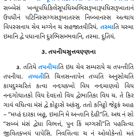
સબ્બેસં ખન્ધૂપધિકિલેસૂપધિઅભિસઙ્ખારૂપધિસઙ્ખાતાનં
ઉપધીનં પટિનિસ્સગ્ગસઙ્ખાતસ્સ નિબ્બાનસ્સ અત્થાય
વિપસ્સનાય ચેવ મગ્ગેન ચ સહજાતવીરિયં.
તસ્મા
તિ
યસ્મા
ઇમાનિ દ્વે પધાનાનિ દુરભિસમ્ભવાનિ, તસ્મા. દુતિયં.
૩. તપનીયસુત્તવણ્ણના
. તતિયે
તપનીયા
તિ ઇધ ચેવ સમ્પરાયે ચ તપન્તીતિ
૩
તપનીયા.
તપ્પતી
તિ ચિત્તસન્તાપેન
તપ્પતિ અનુસોચતિ
કાયદુચ્ચરિતં કત્વા નન્દયક્ખો વિય નન્દમાણવો વિય
નન્દગોઘાતકો વિય દેવદત્તો વિય દ્વેભાતિકા વિય ચ. તે કિર
ગાવં વધિત્વા મંસં દ્વે કોટ્ઠાસે અકંસુ. તતો કનિટ્ઠો જેટ્ઠકં આહ
– ‘‘મય્હં દારકા બહૂ, ઇમાનિ મે અન્તાનિ દેહી’’તિ. અથ નં સો
‘‘સબ્બં મંસં દ્વેધા વિભત્તં, પુન કિં મગ્ગસી’’તિ પહરિત્વા
જીવિતક્ખયં પાપેસિ. નિવત્તિત્વા ચ નં ઓલોકેન્તો મતં