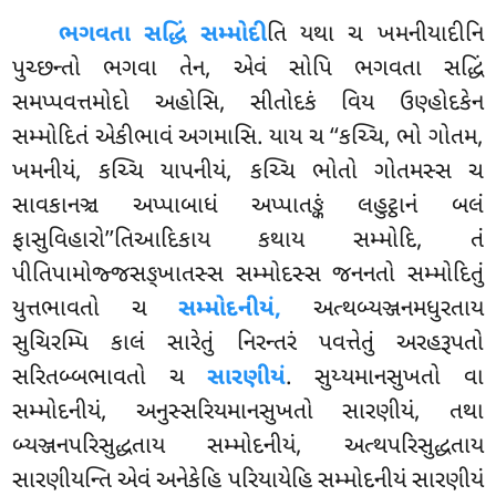
ભગવતા સદ્ધિં સમ્મોદી
તિ યથા ચ ખમનીયાદીનિ
પુચ્છન્તો ભગવા તેન, એવં સોપિ ભગવતા સદ્ધિં
સમપ્પવત્તમોદો અહોસિ, સીતોદકં વિય ઉણ્હોદકેન
સમ્મોદિતં એકીભાવં અગમાસિ. યાય ચ ‘‘કચ્ચિ, ભો ગોતમ,
ખમનીયં, કચ્ચિ યાપનીયં, કચ્ચિ ભોતો ગોતમસ્સ ચ
સાવકાનઞ્ચ અપ્પાબાધં અપ્પાતઙ્કં લહુટ્ઠાનં બલં
ફાસુવિહારો’’તિઆદિકાય કથાય
સમ્મોદિ, તં
પીતિપામોજ્જસઙ્ખાતસ્સ સમ્મોદસ્સ જનનતો સમ્મોદિતું
યુત્તભાવતો ચ
સમ્મોદનીયં,
અત્થબ્યઞ્જનમધુરતાય
સુચિરમ્પિ કાલં સારેતું નિરન્તરં પવત્તેતું અરહરૂપતો
સરિતબ્બભાવતો ચ
સારણીયં
. સુય્યમાનસુખતો વા
સમ્મોદનીયં, અનુસ્સરિયમાનસુખતો સારણીયં, તથા
બ્યઞ્જનપરિસુદ્ધતાય સમ્મોદનીયં, અત્થપરિસુદ્ધતાય
સારણીયન્તિ એવં અનેકેહિ પરિયાયેહિ સમ્મોદનીયં સારણીયં