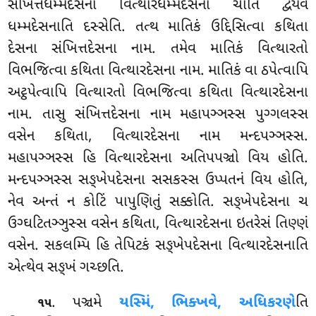
સંખિત્તધમ્મદેસના વિત્થારધમ્મદેસના ચાતિ દ્વેયેવ
ધમ્મદેસનાતિ દસ્સેતિ. તત્થ માતિકં ઉદ્દિસિત્વા કથિતા
દેસના સંખિત્તદેસના નામ. તમેવ માતિકં વિત્થારતો
વિભજિત્વા કથિતા વિત્થારદેસના નામ. માતિકં વા ઠપેત્વાપિ
અટ્ઠપેત્વાપિ વિત્થારતો વિભજિત્વા કથિતા વિત્થારદેસના
નામ
. તાસુ સંખિત્તદેસના નામ મહાપઞ્ઞસ્સ પુગ્ગલસ્સ
વસેન કથિતા, વિત્થારદેસના નામ મન્દપઞ્ઞસ્સ.
મહાપઞ્ઞસ્સ હિ વિત્થારદેસના અતિપપઞ્ચો વિય હોતિ.
મન્દપઞ્ઞસ્સ સઙ્ખેપદેસના સસકસ્સ ઉપ્પતનં વિય હોતિ,
નેવ અન્તં ન કોટિં પાપુણિતું સક્કોતિ. સઙ્ખેપદેસના ચ
ઉગ્ઘટિતઞ્ઞુસ્સ વસેન કથિતા, વિત્થારદેસના ઇતરેસં તિણ્ણં
વસેન. સકલમ્પિ હિ તેપિટકં સઙ્ખેપદેસના વિત્થારદેસનાતિ
એત્થેવ સઙ્ખં ગચ્છતિ.
. પઞ્ચમે
યસ્મિં, ભિક્ખવે, અધિકરણે
તિ
૧૫