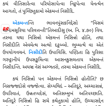
કથં વીતિસારેત્વા પરિયોસાપેત્વા નિટ્ઠપેત્વા યેનત્થેન
આગતો, તં પુચ્છિતુકામો એકમન્તં નિસીદિ.
એકમન્ત
ન્તિ ભાવનપુંસકનિદ્દેસો ‘‘વિસમં
📜
ચન્દિમસૂરિયા પરિવત્તન્તી’’તિઆદીસુ (અ. નિ. ૪.૭૦) વિય.
તસ્મા યથા નિસિન્નો એકમન્તં નિસિન્નો હોતિ, તથા
નિસીદીતિ એવમેત્થ અત્થો દટ્ઠબ્બો. ભુમ્મત્થે વા એતં
ઉપયોગવચનં.
નિસીદી
તિ ઉપાવિસિ. પણ્ડિતા હિ પુરિસા
ગરુટ્ઠાનીયં ઉપસઙ્કમિત્વા આસનકુસલતાય એકમન્તં
નિસીદન્તિ. અયઞ્ચ નેસં અઞ્ઞતરો, તસ્મા એકમન્તં નિસીદિ.
કથં નિસિન્નો પન એકમન્તં નિસિન્નો હોતીતિ? છ
નિસજ્જદોસે વજ્જેત્વા. સેય્યથિદં – અતિદૂરં, અચ્ચાસન્નં,
ઉપરિવાતં, ઉન્નતપ્પદેસં, અતિસમ્મુખં અતિપચ્છાતિ.
અતિદૂરે નિસિન્નો હિ સચે કથેતુકામો હોતિ, ઉચ્ચાસદ્દેન