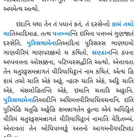
અયમેત્થ અત્થો.
ઇદાનિ યથા તેન તં પધાનં કતં, તં દસ્સેન્તો
કામં તચો
ચા
તિઆદિમાહ. તત્થ
પત્તબ્બ
ન્તિ
ઇમિના પત્તબ્બં ગુણજાતં
દસ્સેતિ.
પુરિસથામેના
તિઆદિના પુરિસસ્સ ઞાણથામો
ઞાણવીરિયં ઞાણપરક્કમો ચ કથિતો.
સણ્ઠાન
ન્તિ ઠપના
અપ્પવત્તના ઓસક્કના, પટિપ્પસ્સદ્ધીતિ અત્થો. એત્તાવતા
તેન ચતુરઙ્ગસમન્નાગતં વીરિયાધિટ્ઠાનં નામ કથિતં. એત્થ હિ
કામં તચો ચાતિ એકં અઙ્ગં, ન્હારુ ચાતિ એકં, અટ્ઠિ ચાતિ
એકં, મંસલોહિતન્તિ એકં, ઇમાનિ ચત્તારિ અઙ્ગાનિ.
પુરિસથામેના
તિઆદીનિ અધિમત્તવીરિયાધિવચનાનિ. ઇતિ
પુરિમેહિ ચતૂહિ અઙ્ગેહિ સમન્નાગતેન હુત્વા એવં અધિટ્ઠિતં
વીરિયં ચતુરઙ્ગસમન્નાગતં વીરિયાધિટ્ઠાનં નામાતિ વેદિતબ્બં.
એત્તાવતા
તેન બોધિપલ્લઙ્કે અત્તનો આગમનીયપટિપદા