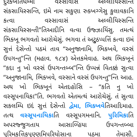
દુરક્ખાતધમ્મા વસ્સાવાસં અલ્લીયિસ્સન્તિ
સંકસાયિસ્સન્તિ, ઇમે નામ સકુણા રુક્ખગ્ગેસુ કુલાવકાનિ
કત્વા વસ્સાવાસં અલ્લીયિસ્સન્તિ
સંકસાયિસ્સન્તી’’તિઆદીનિ વત્વા ઉજ્ઝાયિંસુ. તમત્થં
ભિક્ખૂ ભગવતો આરોચેસું. ભગવા તં અટ્ઠુપ્પત્તિં કત્વા ઇમં
સુત્તં દેસેન્તો પઠમં તાવ ‘‘અનુજાનામિ, ભિક્ખવે, વસ્સં
ઉપગન્તુ’’ન્તિ (મહાવ. ૧૮૪) એત્તકમેવાહ. અથ ભિક્ખૂનં
‘‘કદા નુ ખો વસ્સં ઉપગન્તબ્બ’’ન્તિ ઉપ્પન્નં વિતક્કં સુત્વા
‘‘અનુજાનામિ, ભિક્ખવે, વસ્સાને વસ્સં ઉપગન્તુ’’ન્તિ આહ.
અથ ખો ભિક્ખૂનં એતદહોસિ – ‘‘કતિ નુ ખો
વસ્સૂપનાયિકા’’તિ. ભગવતો એતમત્થં આરોચેસું. તં સુત્વા
સકલમ્પિ ઇદં સુત્તં દેસેન્તો
દ્વેમા, ભિક્ખવે
તિઆદિમાહ.
તત્થ
વસ્સૂપનાયિકા
તિ વસ્સૂપગમનાનિ.
પુરિમિકા
તિ
અપરજ્જુગતાય આસાળ્હિયા ઉપગન્તબ્બા
પુરિમકત્તિકપુણ્ણમિપરિયોસાના પઠમા તેમાસી.