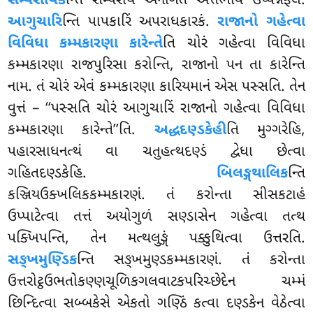
સમ્પરાયિક
ન્તિ સમ્પરાયે અનાગતે અત્તભાવે ઉપ્પન્નફલં.
આગુચારિ
ન્તિ પાપકારિં અપરાધકારકં.
રાજાનો ગહેત્વા
વિવિધા કમ્મકારણા કારેન્તે
તિ ચોરં ગહેત્વા વિવિધા
કમ્મકારણા રાજપુરિસા કરોન્તિ, રાજાનો પન તા કારેન્તિ
નામ. તં ચોરં એવં
કમ્મકારણા કારિયમાનં એસ પસ્સતિ. તેન
વુત્તં – ‘‘પસ્સતિ ચોરં આગુચારિં રાજાનો ગહેત્વા વિવિધા
કમ્મકારણા કારેન્તે’’તિ.
અદ્ધદણ્ડકેહી
તિ મુગ્ગરેહિ,
પહારસાધનત્થં વા ચતુહત્થદણ્ડં દ્વેધા છેત્વા
ગહિતદણ્ડકેહિ.
બિલઙ્ગથાલિક
ન્તિ
કઞ્જિયઉક્ખલિકકમ્મકારણં. તં કરોન્તા સીસકટાહં
ઉપ્પાટેત્વા તત્તં અયોગુળં સણ્ડાસેન ગહેત્વા તત્થ
પક્ખિપન્તિ, તેન મત્થલુઙ્ગં પક્કુથિત્વા
ઉત્તરતિ.
સઙ્ખમુણ્ડિક
ન્તિ સઙ્ખમુણ્ડકમ્મકારણં. તં કરોન્તા
ઉત્તરોટ્ઠઉભતોકણ્ણચૂળિકગલવાટકપરિચ્છેદેન
ચમ્મં
છિન્દિત્વા સબ્બકેસે એકતો ગણ્ઠિં કત્વા દણ્ડકેન વેઠેત્વા