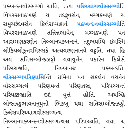
પક્ખન્દનવોસ્સગ્ગો ચાતિ. તત્થ
પરિચ્ચાગવોસ્સગ્ગો
તિ
વિપસ્સનાક્ખણે ચ તદઙ્ગવસેન, મગ્ગક્ખણે ચ
સમુચ્છેદવસેન કિલેસપ્પહાનં.
પક્ખન્દનવોસ્સગ્ગો
તિ
વિપસ્સનાક્ખણે તન્નિન્નભાવેન, મગ્ગક્ખણે પન
આરમ્મણકરણેન નિબ્બાનપક્ખન્દનં. તદુભયમ્પિ ઇમસ્મિં
લોકિયલોકુત્તરમિસ્સકે અત્થવણ્ણનાનયે વટ્ટતિ. તથા હિ
અયં સતિસમ્બોજ્ઝઙ્ગો યથાવુત્તેન પકારેન કિલેસે
પરિચ્ચજતિ, નિબ્બાનઞ્ચ પક્ખન્દતિ.
વોસ્સગ્ગપરિણામિ
ન્તિ ઇમિના પન સકલેન વચનેન
વોસ્સગ્ગત્થં પરિણમન્તં પરિણતઞ્ચ, પરિપચ્ચન્તં
પરિપક્કઞ્ચાતિ ઇદં વુત્તં હોતિ. અયઞ્હિ
બોજ્ઝઙ્ગભાવનાનુયુત્તો ભિક્ખુ યથા સતિસમ્બોજ્ઝઙ્ગો
કિલેસપરિચ્ચાગવોસ્સગ્ગત્થં
નિબ્બાનપક્ખન્દનવોસ્સગ્ગત્થઞ્ચ પરિપચ્ચતિ, યથા ચ