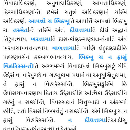
વિવાદાધિકરણં, અનુવાદાધિકરણં, આપત્તાધિકરણં,
કિચ્ચાધિકરણન્તિ ઇમેસં ચતુન્નં અધિકરણાનં યસ્મિં
અધિકરણે.
આપન્નો ચ ભિક્ખૂ
તિ આપત્તિં આપન્નો ભિક્ખુ
ચ.
તસ્મેત
ન્તિ તસ્મિં એતં.
દીઘત્તાયા
તિ દીઘં અદ્ધાનં
તિટ્ઠનત્થાય.
ખરત્તાયા
તિ દાસ-કોણ્ડ-ચણ્ડાલ-વેનાતિ એવં
ખરવાચાપવત્તનત્થાય.
વાળત્તાયા
તિ પાણિ લેડ્ડુદણ્ડાદીહિ
પહરણવસેન કક્ખળભાવત્થાય.
ભિક્ખૂ ચ ન ફાસું
વિહરિસ્સન્તી
તિ અઞ્ઞમઞ્ઞં વિવાદાપન્ને ભિક્ખુસઙ્ઘે યેપિ
ઉદ્દેસં વા પરિપુચ્છં વા ગહેતુકામા પધાનં વા અનુયુઞ્જિતુકામા,
તે ફાસું ન વિહરિસ્સન્તિ. ભિક્ખુસઙ્ઘસ્મિં હિ
ઉપોસથપવારણાય ઠિતાય ઉદ્દેસાદીહિ અત્થિકા ઉદ્દેસાદીનિ
ગહેતું ન સક્કોન્તિ, વિપસ્સકાનં ચિત્તુપ્પાદો ન એકગ્ગો
હોતિ, તતો વિસેસં નિબ્બત્તેતું ન સક્કોન્તિ. એવં ભિક્ખૂ ચ ન
ફાસું વિહરિસ્સન્તિ.
ન દીઘત્તાયા
તિઆદીસુ
વુત્તપટિપક્ખનયેન અત્થો વેદિતબ્બો.