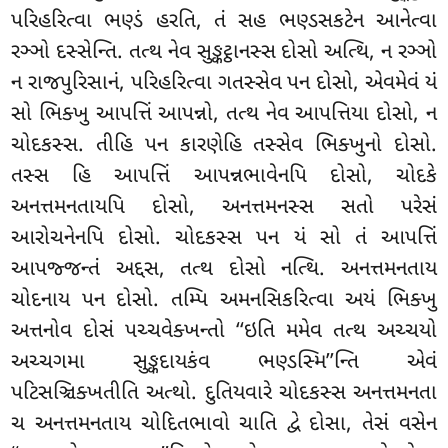
પરિહરિત્વા ભણ્ડં હરતિ, તં સહ ભણ્ડસકટેન આનેત્વા
રઞ્ઞો દસ્સેન્તિ. તત્થ નેવ સુઙ્કટ્ઠાનસ્સ દોસો અત્થિ, ન રઞ્ઞો
ન રાજપુરિસાનં, પરિહરિત્વા ગતસ્સેવ પન દોસો, એવમેવં યં
સો ભિક્ખુ આપત્તિં આપન્નો, તત્થ નેવ આપત્તિયા દોસો, ન
ચોદકસ્સ. તીહિ પન કારણેહિ તસ્સેવ ભિક્ખુનો દોસો.
તસ્સ હિ આપત્તિં આપન્નભાવેનપિ દોસો, ચોદકે
અનત્તમનતાયપિ દોસો, અનત્તમનસ્સ સતો પરેસં
આરોચનેનપિ દોસો. ચોદકસ્સ પન યં સો તં આપત્તિં
આપજ્જન્તં અદ્દસ, તત્થ દોસો નત્થિ. અનત્તમનતાય
ચોદનાય પન દોસો. તમ્પિ અમનસિકરિત્વા અયં ભિક્ખુ
અત્તનોવ દોસં પચ્ચવેક્ખન્તો ‘‘ઇતિ મમેવ તત્થ અચ્ચયો
અચ્ચગમા સુઙ્કદાયકંવ
ભણ્ડસ્મિ’’ન્તિ એવં
પટિસઞ્ચિક્ખતીતિ અત્થો. દુતિયવારે ચોદકસ્સ અનત્તમનતા
ચ અનત્તમનતાય ચોદિતભાવો ચાતિ દ્વે દોસા, તેસં વસેન