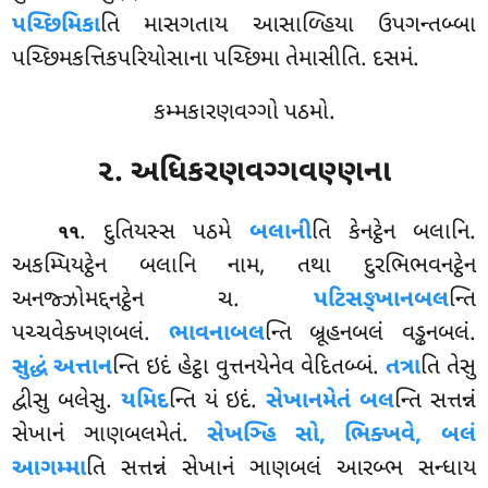
પચ્છિમિકા
તિ માસગતાય આસાળ્હિયા ઉપગન્તબ્બા
પચ્છિમકત્તિકપરિયોસાના પચ્છિમા તેમાસીતિ. દસમં.
કમ્મકારણવગ્ગો પઠમો.
૨. અધિકરણવગ્ગવણ્ણના
. દુતિયસ્સ
પઠમે
બલાની
તિ કેનટ્ઠેન બલાનિ.
૧૧
અકમ્પિયટ્ઠેન બલાનિ નામ, તથા દુરભિભવનટ્ઠેન
અનજ્ઝોમદ્દનટ્ઠેન ચ.
પટિસઙ્ખાનબલ
ન્તિ
પચ્ચવેક્ખણબલં.
ભાવનાબલ
ન્તિ બ્રૂહનબલં વડ્ઢનબલં.
સુદ્ધં અત્તાન
ન્તિ ઇદં હેટ્ઠા વુત્તનયેનેવ વેદિતબ્બં.
તત્રા
તિ તેસુ
દ્વીસુ બલેસુ.
યમિદ
ન્તિ યં ઇદં.
સેખાનમેતં બલ
ન્તિ સત્તન્નં
સેખાનં ઞાણબલમેતં.
સેખઞ્હિ સો, ભિક્ખવે, બલં
આગમ્મા
તિ સત્તન્નં સેખાનં ઞાણબલં આરબ્ભ સન્ધાય