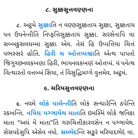
૮. સુક્કસુત્તવણ્ણના
. અટ્ઠમે
સુક્કા
તિ ન વણ્ણસુક્કતાય સુક્કા, સુક્કતાય
૮
પન ઉપનેન્તીતિ નિપ્ફત્તિસુક્કતાય સુક્કા. સરસેનાપિ વા
સબ્બકુસલધમ્મા સુક્કા એવ. તેસં હિ ઉપ્પત્તિયા ચિત્તં
પભસ્સરં હોતિ.
હિરી ચ ઓત્તપ્પઞ્ચા
તિ એત્થ પાપતો
જિગુચ્છનલક્ખણા હિરી, ભાયનલક્ખણં ઓત્તપ્પં. યં પનેત્થ
વિત્થારતો વત્તબ્બં સિયા, તં વિસુદ્ધિમગ્ગે વુત્તમેવ. અટ્ઠમં.
૯. ચરિયસુત્તવણ્ણના
. નવમે
લોકં પાલેન્તી
તિ લોકં સન્ધારેન્તિ ઠપેન્તિ
૯
રક્ખન્તિ.
નયિધ પઞ્ઞાયેથ માતા
તિ ઇમસ્મિં લોકે જનિકા
માતા ‘‘અયં મે માતા’’તિ
ગરુચિત્તીકારવસેન ન પઞ્ઞાયેથ.
સેસપદેસુપિ એસેવ નયો.
સમ્ભેદ
ન્તિ સઙ્કરં મરિયાદભેદં વા.