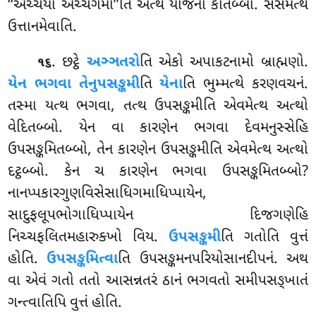
‘‘અચ્ચયો અચ્ચગમા’’તિ એત્થ યોજના કાતબ્બા. સેસમેત્થ
ઉત્તાનમેવાતિ.
. છટ્ઠે
અઞ્ઞતરો
તિ એકો અપાકટનામો બ્રાહ્મણો.
૧૬
યેન ભગવા તેનુપસઙ્કમી
તિ
યેના
તિ ભુમ્મત્થે કરણવચનં.
તસ્મા યત્થ ભગવા, તત્થ ઉપસઙ્કમીતિ એવમેત્થ અત્થો
વેદિતબ્બો. યેન વા કારણેન ભગવા દેવમનુસ્સેહિ
ઉપસઙ્કમિતબ્બો, તેન કારણેન ઉપસઙ્કમીતિ એવમેત્થ અત્થો
દટ્ઠબ્બો. કેન ચ કારણેન ભગવા ઉપસઙ્કમિતબ્બો
?
નાનપ્પકારગુણવિસેસાધિગમાધિપ્પાયેન,
સાદુફલૂપભોગાધિપ્પાયેન દિજગણેહિ
નિચ્ચફલિતમહારુક્ખો વિય.
ઉપસઙ્કમી
તિ ગતોતિ વુત્તં
હોતિ.
ઉપસઙ્કમિત્વા
તિ ઉપસઙ્કમનપરિયોસાનદીપનં. અથ
વા એવં ગતો તતો આસન્નતરં ઠાનં ભગવતો સમીપસઙ્ખાતં
ગન્ત્વાતિપિ વુત્તં હોતિ.