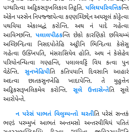
પગ્ઘરિત્વા અટ્ઠિકસઙ્ખલિકાવ તિટ્ઠતિ.
પલિઘપરિવત્તિક
ન્તિ
એકેન પસ્સેન નિપજ્જાપેત્વા કણ્ણચ્છિદ્દેન અયસૂલં કોટ્ટેત્વા
પથવિયા એકાબદ્ધં કરોન્તિ. અથ નં પાદે
ગહેત્વા
આવિઞ્છન્તિ.
પલાલપીઠક
ન્તિ છેકો
કારણિકો છવિચમ્મં
અચ્છિન્દિત્વા નિસદપોતેહિ અટ્ઠીનિ ભિન્દિત્વા કેસેસુ
ગહેત્વા ઉક્ખિપતિ, મંસરાસિયેવ હોતિ. અથ નં કેસેહેવ
પરિયોનન્ધિત્વા ગણ્હન્તિ, પલાલવટ્ટિં વિય કત્વા પુન
વેઠેન્તિ.
સુનખેહિપી
તિ કતિપયાનિ દિવસાનિ આહારં
અદત્વા છાતકસુનખેહિ ખાદાપેન્તિ. તે મુહુત્તેન
અટ્ઠિકસઙ્ખલિકમેવ કરોન્તિ.
સૂલે ઉત્તાસેન્તે
તિ સૂલે
આરોપેન્તે.
ન પરેસં પાભતં વિલુમ્પન્તો ચરતી
તિ પરેસં સન્તકં
ભણ્ડં પરમ્મુખં આભતં અન્તમસો અન્તરવીથિયં પતિતં