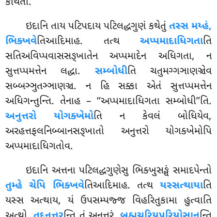
કથિતા.
ઇદાનિ તાય પટિપદાય પટિલદ્ધગુણં કથેતું
તસ્સ મય્હં,
ભિક્ખવે
તિઆદિમાહ. તત્થ
અપ્પમાદાધિગતા
તિ
સતિઅવિપ્પવાસસઙ્ખાતેન અપ્પમાદેન અધિગતા, ન
સુત્તપ્પમત્તેન લદ્ધા.
સમ્બોધી
તિ ચતુમગ્ગઞાણઞ્ચેવ
સબ્બઞ્ઞુતઞ્ઞાણઞ્ચ. ન હિ સક્કા એતં સુત્તપ્પમત્તેન
અધિગન્તુન્તિ. તેનાહ – ‘‘અપ્પમાદાધિગતા સમ્બોધી’’તિ.
અનુત્તરો યોગક્ખેમો
તિ ન કેવલં બોધિયેવ,
અરહત્તફલનિબ્બાનસઙ્ખાતો અનુત્તરો યોગક્ખેમોપિ
અપ્પમાદાધિગતોવ.
ઇદાનિ અત્તના પટિલદ્ધગુણેસુ ભિક્ખુસઙ્ઘં સમાદપેન્તો
તુમ્હે ચેપિ ભિક્ખવે
તિઆદિમાહ. તત્થ
યસ્સત્થાયા
તિ
યસ્સ અત્થાય, યં ઉપસમ્પજ્જ વિહરિતુકામા હુત્વાતિ
અત્થો.
તદનુત્તર
ન્તિ તં અનુત્તરં.
બ્રહ્મચરિયપરિયોસાન
ન્તિ