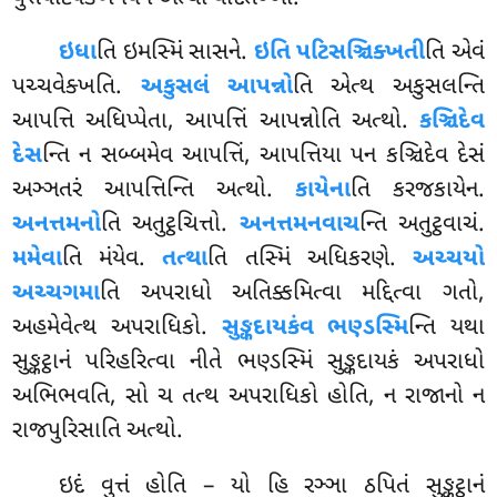
ઇધા
તિ
ઇમસ્મિં સાસને.
ઇતિ પટિસઞ્ચિક્ખતી
તિ એવં
પચ્ચવેક્ખતિ.
અકુસલં આપન્નો
તિ એત્થ અકુસલન્તિ
આપત્તિ અધિપ્પેતા, આપત્તિં આપન્નોતિ અત્થો.
કઞ્ચિદેવ
દેસ
ન્તિ ન સબ્બમેવ આપત્તિં, આપત્તિયા પન કઞ્ચિદેવ દેસં
અઞ્ઞતરં આપત્તિન્તિ અત્થો.
કાયેના
તિ કરજકાયેન.
અનત્તમનો
તિ અતુટ્ઠચિત્તો.
અનત્તમનવાચ
ન્તિ અતુટ્ઠવાચં.
મમેવા
તિ મંયેવ.
તત્થા
તિ તસ્મિં અધિકરણે.
અચ્ચયો
અચ્ચગમા
તિ અપરાધો અતિક્કમિત્વા મદ્દિત્વા ગતો,
અહમેવેત્થ અપરાધિકો.
સુઙ્કદાયકંવ ભણ્ડસ્મિ
ન્તિ યથા
સુઙ્કટ્ઠાનં પરિહરિત્વા નીતે ભણ્ડસ્મિં
સુઙ્કદાયકં અપરાધો
અભિભવતિ, સો ચ તત્થ અપરાધિકો હોતિ, ન રાજાનો ન
રાજપુરિસાતિ અત્થો.
ઇદં વુત્તં હોતિ – યો હિ રઞ્ઞા ઠપિતં સુઙ્કટ્ઠાનં