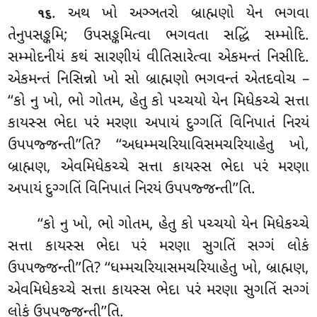
. અથ ખો અઞ્ઞતરો બ્રાહ્મણો યેન ભગવા
૧૬
તેનુપસઙ્કમિ; ઉપસઙ્કમિત્વા ભગવતા સદ્ધિં સમ્મોદિ.
સમ્મોદનીયં કથં સારણીયં વીતિસારેત્વા એકમન્તં નિસીદિ.
એકમન્તં નિસિન્નો ખો સો બ્રાહ્મણો ભગવન્તં એતદવોચ –
‘‘કો નુ ખો, ભો ગોતમ, હેતુ કો પચ્ચયો યેન મિધેકચ્ચે સત્તા
કાયસ્સ ભેદા પરં મરણા અપાયં દુગ્ગતિં વિનિપાતં નિરયં
ઉપપજ્જન્તી’’તિ? ‘‘અધમ્મચરિયાવિસમચરિયાહેતુ ખો,
બ્રાહ્મણ, એવમિધેકચ્ચે સત્તા કાયસ્સ ભેદા પરં મરણા
અપાયં દુગ્ગતિં વિનિપાતં નિરયં ઉપપજ્જન્તી’’તિ.
‘‘કો નુ ખો, ભો ગોતમ, હેતુ કો પચ્ચયો યેન મિધેકચ્ચે
સત્તા કાયસ્સ ભેદા પરં મરણા સુગતિં સગ્ગં લોકં
ઉપપજ્જન્તી’’તિ? ‘‘ધમ્મચરિયાસમચરિયાહેતુ ખો, બ્રાહ્મણ
,
એવમિધેકચ્ચે સત્તા કાયસ્સ ભેદા પરં મરણા સુગતિં સગ્ગં
લોકં ઉપપજ્જન્તી’’તિ.