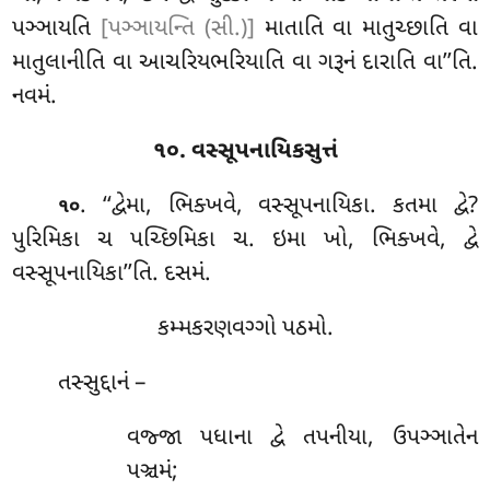
પઞ્ઞાયતિ
[પઞ્ઞાયન્તિ (સી.)]
માતાતિ વા માતુચ્છાતિ વા
માતુલાનીતિ વા આચરિયભરિયાતિ વા ગરૂનં દારાતિ વા’’તિ.
નવમં.
૧૦. વસ્સૂપનાયિકસુત્તં
. ‘‘દ્વેમા, ભિક્ખવે, વસ્સૂપનાયિકા. કતમા દ્વે?
૧૦
પુરિમિકા ચ પચ્છિમિકા ચ. ઇમા ખો, ભિક્ખવે, દ્વે
વસ્સૂપનાયિકા’’તિ. દસમં.
કમ્મકરણવગ્ગો પઠમો.
તસ્સુદ્દાનં –
વજ્જા
પધાના દ્વે તપનીયા, ઉપઞ્ઞાતેન
પઞ્ચમં;