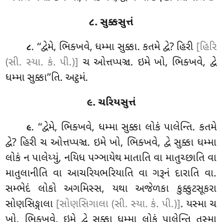
૮. સુક્કસુત્તં
. ‘‘દ્વેમે, ભિક્ખવે, ધમ્મા સુક્કા. કતમે દ્વે? હિરી
[હિરિ
૮
(સી. સ્યા. કં. પી.)]
ચ ઓત્તપ્પઞ્ચ. ઇમે ખો, ભિક્ખવે, દ્વે
ધમ્મા સુક્કા’’તિ. અટ્ઠમં.
૯. ચરિયસુત્તં
. ‘‘દ્વેમે
, ભિક્ખવે, ધમ્મા સુક્કા લોકં પાલેન્તિ. કતમે
૯
દ્વે? હિરી ચ ઓત્તપ્પઞ્ચ. ઇમે ખો, ભિક્ખવે, દ્વે સુક્કા ધમ્મા
લોકં ન પાલેય્યું, નયિધ પઞ્ઞાયેથ માતાતિ વા માતુચ્છાતિ
વા
માતુલાનીતિ વા આચરિયભરિયાતિ વા ગરૂનં દારાતિ વા.
સમ્ભેદં લોકો અગમિસ્સ, યથા અજેળકા કુક્કુટસૂકરા
સોણસિઙ્ગાલા
[સોણસિગાલા (સી. સ્યા. કં. પી.)]
. યસ્મા ચ
ખો, ભિક્ખવે, ઇમે દ્વે સુક્કા ધમ્મા લોકં પાલેન્તિ તસ્મા