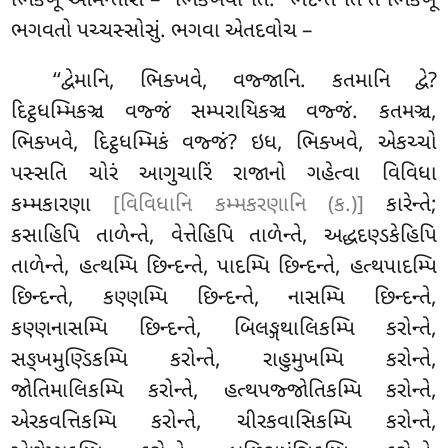
ભિક્ખૂ આમન્તેસિ – ‘‘ભિક્ખવો’’તિ. ‘‘ભદન્તે’’તિ તે ભિક્ખૂ
ભગવતો પચ્ચસ્સોસું. ભગવા એતદવોચ –
‘‘દ્વેમાનિ, ભિક્ખવે, વજ્જાનિ. કતમાનિ દ્વે?
દિટ્ઠધમ્મિકઞ્ચ વજ્જં સમ્પરાયિકઞ્ચ વજ્જં
. કતમઞ્ચ,
ભિક્ખવે, દિટ્ઠધમ્મિકં વજ્જં? ઇધ, ભિક્ખવે, એકચ્ચો
પસ્સતિ ચોરં આગુચારિં રાજાનો ગહેત્વા વિવિધા
કમ્મકારણા
[વિવિધાનિ કમ્મકરણાનિ (ક.)]
કારેન્તે;
કસાહિપિ તાળેન્તે, વેત્તેહિપિ તાળેન્તે, અદ્ધદણ્ડકેહિપિ
તાળેન્તે, હત્થમ્પિ છિન્દન્તે, પાદમ્પિ છિન્દન્તે, હત્થપાદમ્પિ
છિન્દન્તે, કણ્ણમ્પિ છિન્દન્તે, નાસમ્પિ છિન્દન્તે,
કણ્ણનાસમ્પિ છિન્દન્તે, બિલઙ્ગથાલિકમ્પિ કરોન્તે,
સઙ્ખમુણ્ડિકમ્પિ કરોન્તે, રાહુમુખમ્પિ કરોન્તે,
જોતિમાલિકમ્પિ કરોન્તે, હત્થપજ્જોતિકમ્પિ કરોન્તે,
એરકવત્તિકમ્પિ કરોન્તે, ચીરકવાસિકમ્પિ
કરોન્તે,