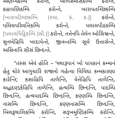
એણેય્યકમ્પિ કરોન્તે, બળિસમંસિકમ્પિ કરોન્તે,
કહાપણિકમ્પિ કરોન્તે, ખારાપતચ્છિકમ્પિ
[ખારાપટિચ્છકમ્પિ (સ્યા. કં. ક.)]
કરોન્તે,
પલિઘપરિવત્તિકમ્પિ કરોન્તે, પલાલપીઠકમ્પિ
[પલાલપિટ્ઠિકમ્પિ (સી.)]
કરોન્તે, તત્તેનપિ તેલેન ઓસિઞ્ચન્તે,
સુનખેહિપિ ખાદાપેન્તે, જીવન્તમ્પિ સૂલે ઉત્તાસેન્તે,
અસિનાપિ સીસં છિન્દન્તે.
‘‘તસ્સ એવં
હોતિ – ‘યથારૂપાનં ખો પાપકાનં કમ્માનં
હેતુ ચોરં આગુચારિં રાજાનો ગહેત્વા વિવિધા કમ્મકારણા
કારેન્તિ; કસાહિપિ તાળેન્તિ, વેત્તેહિપિ તાળેન્તિ,
અદ્ધદણ્ડકેહિપિ તાળેન્તિ, હત્થમ્પિ છિન્દન્તિ, પાદમ્પિ
છિન્દન્તિ, હત્થપાદમ્પિ છિન્દન્તિ, કણ્ણમ્પિ છિન્દન્તિ,
નાસમ્પિ છિન્દન્તિ, કણ્ણનાસમ્પિ છિન્દન્તિ,
બિલઙ્ગથાલિકમ્પિ કરોન્તિ, સઙ્ખમુણ્ડિકમ્પિ કરોન્તિ,