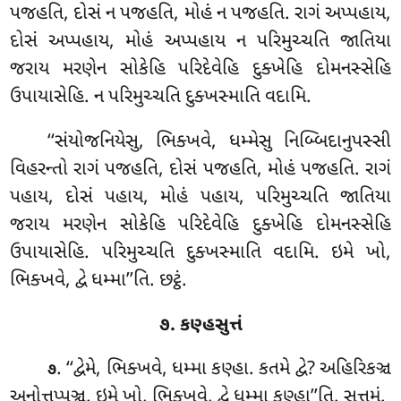
પજહતિ, દોસં ન પજહતિ, મોહં ન પજહતિ. રાગં અપ્પહાય,
દોસં અપ્પહાય, મોહં અપ્પહાય ન પરિમુચ્ચતિ જાતિયા
જરાય મરણેન સોકેહિ પરિદેવેહિ દુક્ખેહિ દોમનસ્સેહિ
ઉપાયાસેહિ. ન પરિમુચ્ચતિ દુક્ખસ્માતિ વદામિ.
‘‘સંયોજનિયેસુ, ભિક્ખવે, ધમ્મેસુ નિબ્બિદાનુપસ્સી
વિહરન્તો રાગં પજહતિ, દોસં પજહતિ, મોહં પજહતિ. રાગં
પહાય, દોસં પહાય, મોહં
પહાય, પરિમુચ્ચતિ જાતિયા
જરાય મરણેન સોકેહિ પરિદેવેહિ દુક્ખેહિ દોમનસ્સેહિ
ઉપાયાસેહિ. પરિમુચ્ચતિ દુક્ખસ્માતિ વદામિ. ઇમે ખો,
ભિક્ખવે, દ્વે ધમ્મા’’તિ. છટ્ઠં.
૭. કણ્હસુત્તં
. ‘‘દ્વેમે, ભિક્ખવે, ધમ્મા કણ્હા. કતમે દ્વે? અહિરિકઞ્ચ
૭
અનોત્તપ્પઞ્ચ. ઇમે ખો, ભિક્ખવે, દ્વે ધમ્મા કણ્હા’’તિ. સત્તમં.