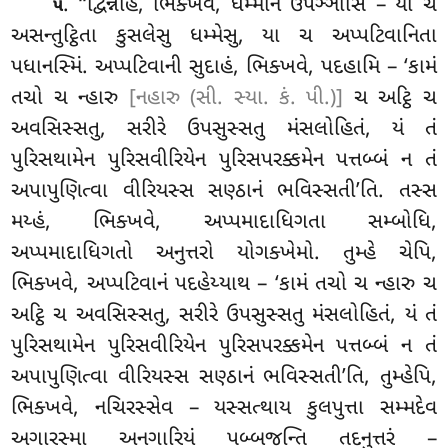
. ‘‘દ્વિન્નાહં
, ભિક્ખવે, ધમ્માનં ઉપઞ્ઞાસિં – યા ચ
૫
અસન્તુટ્ઠિતા કુસલેસુ ધમ્મેસુ, યા ચ અપ્પટિવાનિતા
પધાનસ્મિં. અપ્પટિવાની સુદાહં, ભિક્ખવે, પદહામિ – ‘કામં
તચો ચ ન્હારુ
[નહારુ (સી. સ્યા. કં. પી.)]
ચ અટ્ઠિ ચ
અવસિસ્સતુ, સરીરે ઉપસુસ્સતુ મંસલોહિતં, યં તં
પુરિસથામેન પુરિસવીરિયેન પુરિસપરક્કમેન પત્તબ્બં ન તં
અપાપુણિત્વા વીરિયસ્સ સણ્ઠાનં ભવિસ્સતી’તિ. તસ્સ
મય્હં, ભિક્ખવે, અપ્પમાદાધિગતા સમ્બોધિ,
અપ્પમાદાધિગતો અનુત્તરો યોગક્ખેમો. તુમ્હે ચેપિ,
ભિક્ખવે, અપ્પટિવાનં પદહેય્યાથ – ‘કામં તચો ચ ન્હારુ ચ
અટ્ઠિ ચ અવસિસ્સતુ, સરીરે ઉપસુસ્સતુ મંસલોહિતં, યં તં
પુરિસથામેન પુરિસવીરિયેન
પુરિસપરક્કમેન પત્તબ્બં ન તં
અપાપુણિત્વા વીરિયસ્સ સણ્ઠાનં
ભવિસ્સતી’તિ, તુમ્હેપિ,
ભિક્ખવે, નચિરસ્સેવ – યસ્સત્થાય કુલપુત્તા સમ્મદેવ
અગારસ્મા અનગારિયં પબ્બજન્તિ તદનુત્તરં –