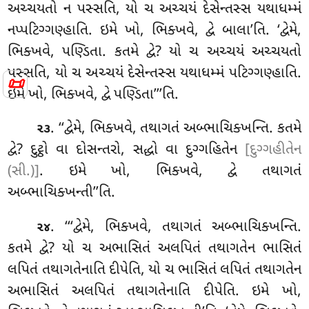
અચ્ચયતો ન પસ્સતિ, યો ચ અચ્ચયં દેસેન્તસ્સ યથાધમ્મં
નપ્પટિગ્ગણ્હાતિ
. ઇમે ખો, ભિક્ખવે, દ્વે બાલા’તિ. ‘દ્વેમે
,
ભિક્ખવે, પણ્ડિતા. કતમે દ્વે? યો ચ અચ્ચયં અચ્ચયતો
પસ્સતિ, યો ચ અચ્ચયં દેસેન્તસ્સ યથાધમ્મં પટિગ્ગણ્હાતિ.
📜
ઇમે ખો, ભિક્ખવે, દ્વે પણ્ડિતા’’’તિ.
. ‘‘દ્વેમે, ભિક્ખવે, તથાગતં અબ્ભાચિક્ખન્તિ. કતમે
૨૩
દ્વે? દુટ્ઠો વા દોસન્તરો, સદ્ધો વા દુગ્ગહિતેન
[દુગ્ગહીતેન
(સી.)]
. ઇમે ખો, ભિક્ખવે, દ્વે તથાગતં
અબ્ભાચિક્ખન્તી’’તિ.
. ‘‘‘દ્વેમે, ભિક્ખવે, તથાગતં અબ્ભાચિક્ખન્તિ.
૨૪
કતમે દ્વે? યો
ચ અભાસિતં અલપિતં તથાગતેન ભાસિતં
લપિતં તથાગતેનાતિ દીપેતિ, યો ચ ભાસિતં લપિતં તથાગતેન
અભાસિતં અલપિતં તથાગતેનાતિ દીપેતિ. ઇમે ખો,