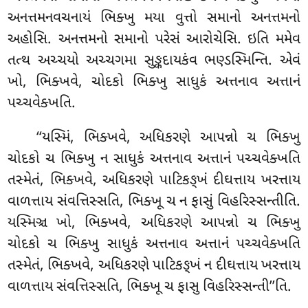
અનત્તમનવચનાયં ભિક્ખુ મયા વુત્તો સમાનો અનત્તમનો
અહોસિ. અનત્તમનો
સમાનો પરેસં આરોચેસિ. ઇતિ મમેવ
તત્થ અચ્ચયો અચ્ચગમા સુઙ્કદાયકંવ ભણ્ડસ્મિન્તિ. એવં
ખો, ભિક્ખવે, ચોદકો ભિક્ખુ સાધુકં અત્તનાવ અત્તાનં
પચ્ચવેક્ખતિ.
‘‘યસ્મિં, ભિક્ખવે, અધિકરણે આપન્નો ચ ભિક્ખુ
ચોદકો ચ ભિક્ખુ ન સાધુકં અત્તનાવ અત્તાનં પચ્ચવેક્ખતિ
તસ્મેતં, ભિક્ખવે, અધિકરણે પાટિકઙ્ખં દીઘત્તાય ખરત્તાય
વાળત્તાય સંવત્તિસ્સતિ, ભિક્ખૂ ચ ન ફાસું વિહરિસ્સન્તીતિ.
યસ્મિઞ્ચ ખો, ભિક્ખવે, અધિકરણે આપન્નો
ચ ભિક્ખુ
ચોદકો ચ ભિક્ખુ સાધુકં અત્તનાવ અત્તાનં પચ્ચવેક્ખતિ
તસ્મેતં, ભિક્ખવે, અધિકરણે પાટિકઙ્ખં ન દીઘત્તાય ખરત્તાય
વાળત્તાય સંવત્તિસ્સતિ, ભિક્ખૂ ચ ફાસુ વિહરિસ્સન્તી’’તિ.