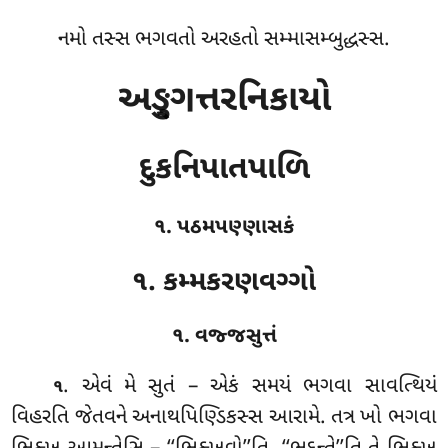
નમો તસ્સ ભગવતો અરહતો સમ્માસમ્બુદ્ધસ્સ.
અઙ્ગુત્તરનિકાયો
દુકનિપાતપાળિ
૧. પઠમપણ્ણાસકં
૧. કમ્મકરણવગ્ગો
૧. વજ્જસુત્તં
. એવં
મે સુતં – એકં સમયં ભગવા સાવત્થિયં
૧
વિહરતિ જેતવને અનાથપિણ્ડિકસ્સ આરામે. તત્ર ખો ભગવા