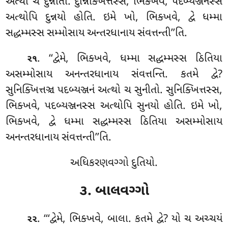
અત્થો ચ દુન્નીતો. દુન્નિક્ખિત્તસ્સ
, ભિક્ખવે, પદબ્યઞ્જનસ્સ
અત્થોપિ દુન્નયો હોતિ. ઇમે ખો, ભિક્ખવે, દ્વે ધમ્મા
સદ્ધમ્મસ્સ સમ્મોસાય અન્તરધાનાય સંવત્તન્તી’’તિ.
. ‘‘દ્વેમે, ભિક્ખવે, ધમ્મા સદ્ધમ્મસ્સ ઠિતિયા
૨૧
અસમ્મોસાય અનન્તરધાનાય સંવત્તન્તિ. કતમે દ્વે?
સુનિક્ખિત્તઞ્ચ પદબ્યઞ્જનં અત્થો ચ સુનીતો. સુનિક્ખિત્તસ્સ,
ભિક્ખવે, પદબ્યઞ્જનસ્સ અત્થોપિ સુનયો હોતિ. ઇમે ખો,
ભિક્ખવે, દ્વે ધમ્મા સદ્ધમ્મસ્સ ઠિતિયા અસમ્મોસાય
અનન્તરધાનાય સંવત્તન્તી’’તિ.
અધિકરણવગ્ગો દુતિયો.
૩. બાલવગ્ગો
. ‘‘‘દ્વેમે
, ભિક્ખવે, બાલા. કતમે દ્વે? યો ચ અચ્ચયં
૨૨