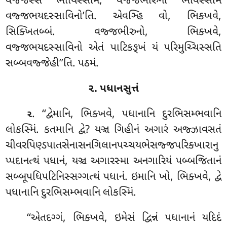
વજ્જસ્સ ભાયિસ્સામ, વજ્જભીરુનો ભવિસ્સામ
વજ્જભયદસ્સાવિનો’તિ. એવઞ્હિ વો, ભિક્ખવે,
સિક્ખિતબ્બં. વજ્જભીરુનો, ભિક્ખવે,
વજ્જભયદસ્સાવિનો એતં પાટિકઙ્ખં યં પરિમુચ્ચિસ્સતિ
સબ્બવજ્જેહી’’તિ. પઠમં.
૨. પધાનસુત્તં
. ‘‘દ્વેમાનિ, ભિક્ખવે, પધાનાનિ દુરભિસમ્ભવાનિ
૨
લોકસ્મિં. કતમાનિ દ્વે? યઞ્ચ ગિહીનં અગારં અજ્ઝાવસતં
ચીવરપિણ્ડપાતસેનાસનગિલાનપચ્ચયભેસજ્જપરિક્ખારાનુ
પ્પદાનત્થં પધાનં, યઞ્ચ અગારસ્મા અનગારિયં પબ્બજિતાનં
સબ્બૂપધિપટિનિસ્સગ્ગત્થં પધાનં. ઇમાનિ ખો, ભિક્ખવે, દ્વે
પધાનાનિ દુરભિસમ્ભવાનિ લોકસ્મિં.
‘‘એતદગ્ગં, ભિક્ખવે, ઇમેસં દ્વિન્નં પધાનાનં યદિદં