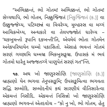
‘‘અભિક્કન્તં, ભો ગોતમ! અભિક્કન્તં, ભો ગોતમ!
સેય્યથાપિ, ભો ગોતમ, નિક્કુજ્જિતં
[નિકુજ્જિતં (ક.)]
વા
ઉક્કુજ્જેય્ય, પટિચ્છન્નં વા વિવરેય્ય, મૂળ્હસ્સ વા મગ્ગં
આચિક્ખેય્ય, અન્ધકારે વા તેલપજ્જોતં ધારેય્ય –
‘ચક્ખુમન્તો રૂપાનિ દક્ખન્તી’તિ, એવમેવં ભોતા ગોતમેન
અનેકપરિયાયેન ધમ્મો પકાસિતો. એસાહં ભવન્તં ગોતમં
સરણં ગચ્છામિ ધમ્મઞ્ચ ભિક્ખુસઙ્ઘઞ્ચ
. ઉપાસકં
મં ભવં
ગોતમો ધારેતુ અજ્જતગ્ગે પાણુપેતં સરણં ગત’’ન્તિ.
. અથ ખો જાણુસ્સોણિ
[જાણુસોણિ (ક.)]
૧૭
બ્રાહ્મણો યેન ભગવા તેનુપસઙ્કમિ; ઉપસઙ્કમિત્વા ભગવતા
સદ્ધિં
સમ્મોદિ. સમ્મોદનીયં કથં સારણીયં વીતિસારેત્વા
એકમન્તં નિસીદિ. એકમન્તં નિસિન્નો ખો જાણુસ્સોણિ
બ્રાહ્મણો ભગવન્તં એતદવોચ – ‘‘કો નુ ખો, ભો ગોતમ, હેતુ