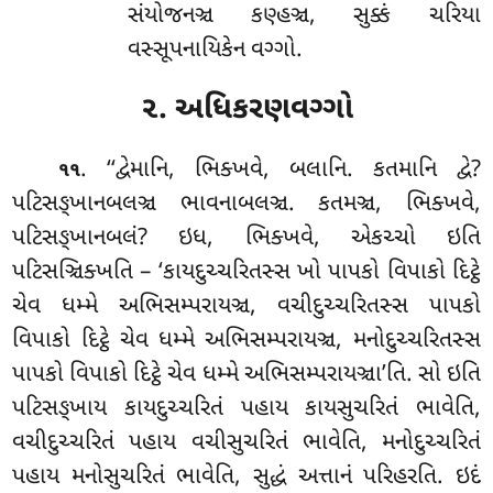
સંયોજનઞ્ચ કણ્હઞ્ચ, સુક્કં ચરિયા
વસ્સૂપનાયિકેન વગ્ગો.
૨. અધિકરણવગ્ગો
. ‘‘દ્વેમાનિ
, ભિક્ખવે, બલાનિ. કતમાનિ દ્વે?
૧૧
પટિસઙ્ખાનબલઞ્ચ ભાવનાબલઞ્ચ. કતમઞ્ચ, ભિક્ખવે,
પટિસઙ્ખાનબલં? ઇધ, ભિક્ખવે, એકચ્ચો ઇતિ
પટિસઞ્ચિક્ખતિ – ‘કાયદુચ્ચરિતસ્સ ખો પાપકો વિપાકો દિટ્ઠે
ચેવ ધમ્મે અભિસમ્પરાયઞ્ચ, વચીદુચ્ચરિતસ્સ પાપકો
વિપાકો દિટ્ઠે ચેવ ધમ્મે અભિસમ્પરાયઞ્ચ, મનોદુચ્ચરિતસ્સ
પાપકો વિપાકો દિટ્ઠે ચેવ ધમ્મે અભિસમ્પરાયઞ્ચા’તિ. સો ઇતિ
પટિસઙ્ખાય કાયદુચ્ચરિતં પહાય કાયસુચરિતં ભાવેતિ,
વચીદુચ્ચરિતં પહાય વચીસુચરિતં ભાવેતિ, મનોદુચ્ચરિતં
પહાય મનોસુચરિતં ભાવેતિ, સુદ્ધં અત્તાનં પરિહરતિ. ઇદં