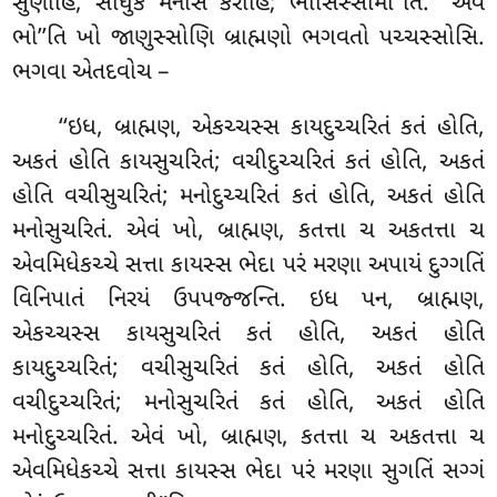
સુણાહિ, સાધુકં મનસિ કરોહિ; ભાસિસ્સામી’’તિ. ‘‘એવં
ભો’’તિ ખો જાણુસ્સોણિ બ્રાહ્મણો ભગવતો પચ્ચસ્સોસિ.
ભગવા એતદવોચ –
‘‘ઇધ, બ્રાહ્મણ, એકચ્ચસ્સ કાયદુચ્ચરિતં કતં હોતિ,
અકતં હોતિ કાયસુચરિતં; વચીદુચ્ચરિતં કતં હોતિ, અકતં
હોતિ વચીસુચરિતં; મનોદુચ્ચરિતં કતં હોતિ, અકતં હોતિ
મનોસુચરિતં. એવં ખો, બ્રાહ્મણ, કતત્તા ચ અકતત્તા ચ
એવમિધેકચ્ચે સત્તા કાયસ્સ ભેદા પરં મરણા અપાયં દુગ્ગતિં
વિનિપાતં નિરયં ઉપપજ્જન્તિ. ઇધ પન, બ્રાહ્મણ,
એકચ્ચસ્સ કાયસુચરિતં કતં હોતિ, અકતં હોતિ
કાયદુચ્ચરિતં; વચીસુચરિતં કતં
હોતિ, અકતં હોતિ
વચીદુચ્ચરિતં; મનોસુચરિતં કતં હોતિ, અકતં હોતિ
મનોદુચ્ચરિતં. એવં ખો, બ્રાહ્મણ, કતત્તા ચ અકતત્તા ચ
એવમિધેકચ્ચે સત્તા કાયસ્સ ભેદા પરં મરણા સુગતિં સગ્ગં