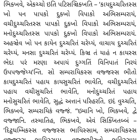
ભિક્ખવે, એકચ્ચો ઇતિ પટિસઞ્ચિક્ખતિ – ‘કાયદુચ્ચરિતસ્સ
ખો પન પાપકો દુક્ખો વિપાકો અભિસમ્પરાયં,
વચીદુચ્ચરિતસ્સ પાપકો દુક્ખો વિપાકો અભિસમ્પરાયં,
મનોદુચ્ચરિતસ્સ પાપકો દુક્ખો વિપાકો અભિસમ્પરાયં.
અહઞ્ચેવ ખો પન કાયેન દુચ્ચરિતં ચરેય્યં, વાચાય દુચ્ચરિતં
ચરેય્યં
, મનસા દુચ્ચરિતં ચરેય્યં. કિઞ્ચ તં યાહં ન કાયસ્સ
ભેદા પરં મરણા અપાયં દુગ્ગતિં વિનિપાતં નિરયં
ઉપપજ્જેય્ય’ન્તિ. સો
સમ્પરાયિકસ્સ વજ્જસ્સ ભીતો
કાયદુચ્ચરિતં પહાય કાયસુચરિતં ભાવેતિ, વચીદુચ્ચરિતં
પહાય વચીસુચરિતં ભાવેતિ, મનોદુચ્ચરિતં પહાય
મનોસુચરિતં ભાવેતિ, સુદ્ધં અત્તાનં પરિહરતિ. ઇદં વુચ્ચતિ,
ભિક્ખવે, સમ્પરાયિકં વજ્જં. ‘‘ઇમાનિ ખો, ભિક્ખવે, દ્વે
વજ્જાનિ. તસ્માતિહ, ભિક્ખવે, એવં સિક્ખિતબ્બં –
‘દિટ્ઠધમ્મિકસ્સ વજ્જસ્સ ભાયિસ્સામ, સમ્પરાયિકસ્સ