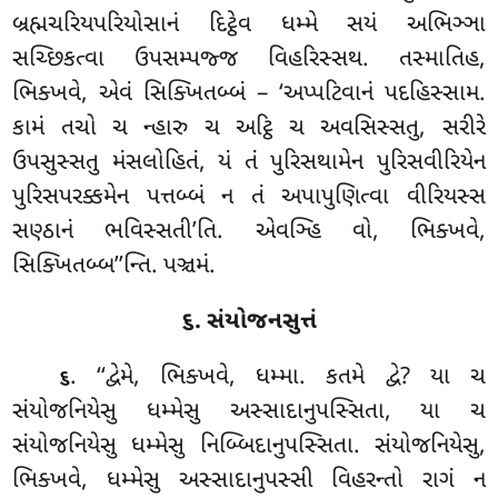
બ્રહ્મચરિયપરિયોસાનં દિટ્ઠેવ ધમ્મે સયં અભિઞ્ઞા
સચ્છિકત્વા ઉપસમ્પજ્જ વિહરિસ્સથ. તસ્માતિહ,
ભિક્ખવે, એવં સિક્ખિતબ્બં – ‘અપ્પટિવાનં પદહિસ્સામ.
કામં તચો ચ ન્હારુ ચ અટ્ઠિ ચ અવસિસ્સતુ, સરીરે
ઉપસુસ્સતુ મંસલોહિતં, યં તં પુરિસથામેન પુરિસવીરિયેન
પુરિસપરક્કમેન પત્તબ્બં ન તં અપાપુણિત્વા વીરિયસ્સ
સણ્ઠાનં ભવિસ્સતી’તિ. એવઞ્હિ વો, ભિક્ખવે,
સિક્ખિતબ્બ’’ન્તિ. પઞ્ચમં.
૬. સંયોજનસુત્તં
. ‘‘દ્વેમે, ભિક્ખવે, ધમ્મા. કતમે દ્વે? યા ચ
૬
સંયોજનિયેસુ ધમ્મેસુ અસ્સાદાનુપસ્સિતા, યા ચ
સંયોજનિયેસુ ધમ્મેસુ નિબ્બિદાનુપસ્સિતા. સંયોજનિયેસુ,
ભિક્ખવે, ધમ્મેસુ અસ્સાદાનુપસ્સી વિહરન્તો રાગં ન