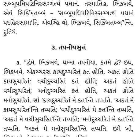
સબ્બૂપધિપટિનિસ્સગ્ગત્થં પધાનં. તસ્માતિહ, ભિક્ખવે,
એવં સિક્ખિતબ્બં – ‘સબ્બૂપધિપટિનિસ્સગ્ગત્થં પધાનં
પદહિસ્સામા’તિ. એવઞ્હિ વો, ભિક્ખવે, સિક્ખિતબ્બ’’ન્તિ.
દુતિયં.
૩. તપનીયસુત્તં
. ‘‘દ્વેમે, ભિક્ખવે, ધમ્મા તપનીયા. કતમે દ્વે? ઇધ,
૩
ભિક્ખવે, એકચ્ચસ્સ કાયદુચ્ચરિતં કતં હોતિ, અકતં હોતિ
કાયસુચરિતં; વચીદુચ્ચરિતં કતં હોતિ; અકતં હોતિ
વચીસુચરિતં; મનોદુચ્ચરિતં કતં હોતિ, અકતં હોતિ
મનોસુચરિતં. સો ‘કાયદુચ્ચરિતં મે કત’ન્તિ તપ્પતિ, ‘અકતં મે
કાયસુચરિત’ન્તિ તપ્પતિ; ‘વચીદુચ્ચરિતં મે કત’ન્તિ તપ્પતિ,
‘અકતં મે વચીસુચરિત’ન્તિ તપ્પતિ; ‘મનોદુચ્ચરિતં મે કત’ન્તિ
તપ્પતિ
, ‘અકતં મે મનોસુચરિત’ન્તિ તપ્પતિ. ઇમે ખો,