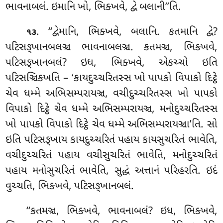
ભાવનાબલં. ઇમાનિ ખો, ભિક્ખવે, દ્વે બલાની’’તિ.
. ‘‘દ્વેમાનિ, ભિક્ખવે, બલાનિ. કતમાનિ દ્વે?
૧૩
પટિસઙ્ખાનબલઞ્ચ ભાવનાબલઞ્ચ. કતમઞ્ચ, ભિક્ખવે,
પટિસઙ્ખાનબલં? ઇધ, ભિક્ખવે
, એકચ્ચો ઇતિ
પટિસઞ્ચિક્ખતિ – ‘કાયદુચ્ચરિતસ્સ ખો પાપકો વિપાકો દિટ્ઠે
ચેવ ધમ્મે અભિસમ્પરાયઞ્ચ, વચીદુચ્ચરિતસ્સ ખો પાપકો
વિપાકો દિટ્ઠે ચેવ ધમ્મે અભિસમ્પરાયઞ્ચ, મનોદુચ્ચરિતસ્સ
ખો પાપકો વિપાકો દિટ્ઠે ચેવ ધમ્મે અભિસમ્પરાયઞ્ચા’તિ. સો
ઇતિ પટિસઙ્ખાય કાયદુચ્ચરિતં પહાય કાયસુચરિતં ભાવેતિ,
વચીદુચ્ચરિતં પહાય વચીસુચરિતં ભાવેતિ, મનોદુચ્ચરિતં
પહાય મનોસુચરિતં ભાવેતિ, સુદ્ધં અત્તાનં પરિહરતિ. ઇદં
વુચ્ચતિ, ભિક્ખવે, પટિસઙ્ખાનબલં.
‘‘કતમઞ્ચ, ભિક્ખવે, ભાવનાબલં? ઇધ, ભિક્ખવે,