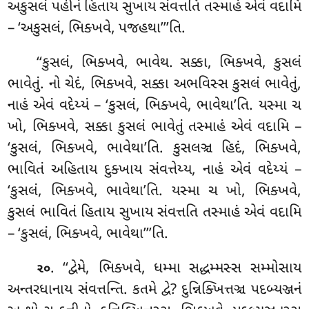
અકુસલં પહીનં હિતાય સુખાય સંવત્તતિ તસ્માહં એવં વદામિ
– ‘અકુસલં
, ભિક્ખવે, પજહથા’’’તિ.
‘‘કુસલં
, ભિક્ખવે, ભાવેથ. સક્કા, ભિક્ખવે, કુસલં
ભાવેતું. નો ચેદં, ભિક્ખવે, સક્કા અભવિસ્સ કુસલં ભાવેતું,
નાહં એવં વદેય્યં – ‘કુસલં, ભિક્ખવે, ભાવેથા’તિ. યસ્મા ચ
ખો, ભિક્ખવે, સક્કા કુસલં ભાવેતું તસ્માહં એવં વદામિ –
‘કુસલં, ભિક્ખવે, ભાવેથા’તિ. કુસલઞ્ચ હિદં, ભિક્ખવે,
ભાવિતં અહિતાય દુક્ખાય સંવત્તેય્ય, નાહં એવં વદેય્યં –
‘કુસલં, ભિક્ખવે, ભાવેથા’તિ. યસ્મા ચ ખો, ભિક્ખવે,
કુસલં ભાવિતં હિતાય સુખાય સંવત્તતિ તસ્માહં એવં વદામિ
– ‘કુસલં, ભિક્ખવે, ભાવેથા’’’તિ.
. ‘‘દ્વેમે, ભિક્ખવે, ધમ્મા સદ્ધમ્મસ્સ સમ્મોસાય
૨૦
અન્તરધાનાય સંવત્તન્તિ. કતમે દ્વે? દુન્નિક્ખિત્તઞ્ચ પદબ્યઞ્જનં