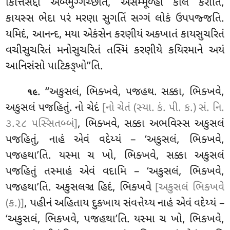
કિત્તિસદ્દો અબ્ભુગ્ગચ્છતિ, અસમ્મૂળ્હો કાલં કરોતિ,
કાયસ્સ ભેદા પરં મરણા સુગતિં સગ્ગં લોકં ઉપપજ્જતિ.
યમિદં, આનન્દ, મયા એકંસેન કરણીયં અક્ખાતં કાયસુચરિતં
વચીસુચરિતં મનોસુચરિતં તસ્મિં કરણીયે કયિરમાને અયં
આનિસંસો પાટિકઙ્ખો’’તિ.
. ‘‘અકુસલં, ભિક્ખવે, પજહથ. સક્કા, ભિક્ખવે,
૧૯
અકુસલં પજહિતું. નો ચેદં
[નો ચેતં (સ્યા. કં. પી. ક.) સં. નિ.
૩.૨૮ પસ્સિતબ્બં]
, ભિક્ખવે, સક્કા અભવિસ્સ અકુસલં
પજહિતું, નાહં એવં વદેય્યં – ‘અકુસલં, ભિક્ખવે,
પજહથા’તિ. યસ્મા ચ ખો, ભિક્ખવે, સક્કા
અકુસલં
પજહિતું તસ્માહં એવં વદામિ – ‘અકુસલં, ભિક્ખવે,
પજહથા’તિ. અકુસલઞ્ચ હિદં, ભિક્ખવે
[અકુસલં ભિક્ખવે
(ક.)]
, પહીનં અહિતાય દુક્ખાય સંવત્તેય્ય નાહં એવં વદેય્યં –
‘અકુસલં, ભિક્ખવે, પજહથા’તિ. યસ્મા ચ ખો, ભિક્ખવે,