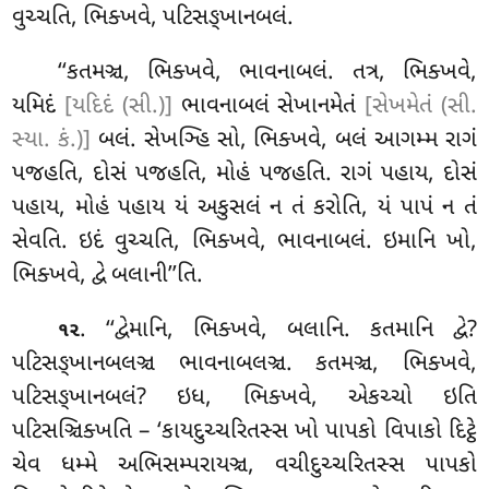
વુચ્ચતિ, ભિક્ખવે, પટિસઙ્ખાનબલં.
‘‘કતમઞ્ચ, ભિક્ખવે, ભાવનાબલં. તત્ર, ભિક્ખવે,
યમિદં
[યદિદં (સી.)]
ભાવનાબલં સેખાનમેતં
[સેખમેતં (સી.
સ્યા. કં.)]
બલં. સેખઞ્હિ સો, ભિક્ખવે, બલં આગમ્મ રાગં
પજહતિ, દોસં પજહતિ, મોહં પજહતિ. રાગં પહાય, દોસં
પહાય, મોહં પહાય યં અકુસલં ન તં કરોતિ, યં પાપં
ન તં
સેવતિ. ઇદં વુચ્ચતિ, ભિક્ખવે, ભાવનાબલં. ઇમાનિ ખો,
ભિક્ખવે, દ્વે બલાની’’તિ.
. ‘‘દ્વેમાનિ, ભિક્ખવે, બલાનિ. કતમાનિ દ્વે?
૧૨
પટિસઙ્ખાનબલઞ્ચ ભાવનાબલઞ્ચ. કતમઞ્ચ, ભિક્ખવે,
પટિસઙ્ખાનબલં? ઇધ, ભિક્ખવે, એકચ્ચો ઇતિ
પટિસઞ્ચિક્ખતિ – ‘કાયદુચ્ચરિતસ્સ ખો પાપકો વિપાકો દિટ્ઠે
ચેવ ધમ્મે અભિસમ્પરાયઞ્ચ, વચીદુચ્ચરિતસ્સ પાપકો