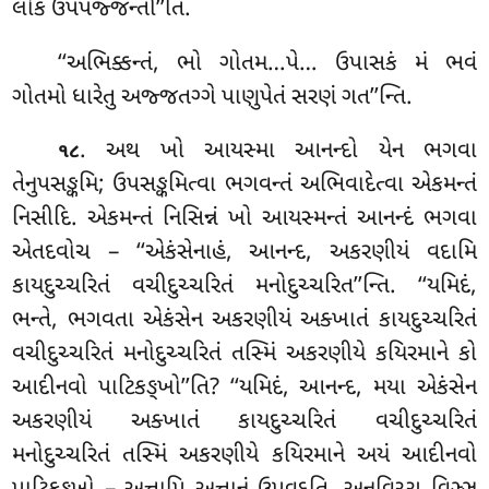
લોકં ઉપપજ્જન્તી’’તિ.
‘‘અભિક્કન્તં
, ભો ગોતમ…પે… ઉપાસકં મં ભવં
ગોતમો ધારેતુ અજ્જતગ્ગે પાણુપેતં સરણં ગત’’ન્તિ.
. અથ ખો આયસ્મા આનન્દો યેન ભગવા
૧૮
તેનુપસઙ્કમિ; ઉપસઙ્કમિત્વા ભગવન્તં અભિવાદેત્વા એકમન્તં
નિસીદિ. એકમન્તં નિસિન્નં ખો આયસ્મન્તં આનન્દં ભગવા
એતદવોચ
– ‘‘એકંસેનાહં, આનન્દ, અકરણીયં વદામિ
કાયદુચ્ચરિતં વચીદુચ્ચરિતં મનોદુચ્ચરિત’’ન્તિ. ‘‘યમિદં,
ભન્તે, ભગવતા એકંસેન અકરણીયં અક્ખાતં કાયદુચ્ચરિતં
વચીદુચ્ચરિતં મનોદુચ્ચરિતં તસ્મિં અકરણીયે કયિરમાને કો
આદીનવો પાટિકઙ્ખો’’તિ? ‘‘યમિદં, આનન્દ, મયા એકંસેન
અકરણીયં અક્ખાતં કાયદુચ્ચરિતં વચીદુચ્ચરિતં
મનોદુચ્ચરિતં તસ્મિં અકરણીયે કયિરમાને અયં આદીનવો