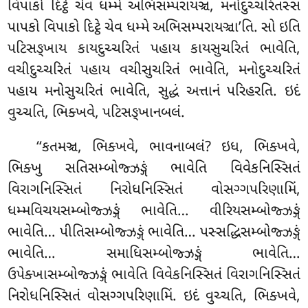
વિપાકો દિટ્ઠે ચેવ ધમ્મે અભિસમ્પરાયઞ્ચ, મનોદુચ્ચરિતસ્સ
પાપકો વિપાકો દિટ્ઠે ચેવ ધમ્મે અભિસમ્પરાયઞ્ચા’તિ. સો ઇતિ
પટિસઙ્ખાય કાયદુચ્ચરિતં પહાય કાયસુચરિતં ભાવેતિ,
વચીદુચ્ચરિતં પહાય વચીસુચરિતં ભાવેતિ, મનોદુચ્ચરિતં
પહાય મનોસુચરિતં ભાવેતિ, સુદ્ધં અત્તાનં પરિહરતિ. ઇદં
વુચ્ચતિ, ભિક્ખવે, પટિસઙ્ખાનબલં.
‘‘કતમઞ્ચ, ભિક્ખવે, ભાવનાબલં? ઇધ, ભિક્ખવે,
ભિક્ખુ
સતિસમ્બોજ્ઝઙ્ગં ભાવેતિ વિવેકનિસ્સિતં
વિરાગનિસ્સિતં નિરોધનિસ્સિતં વોસગ્ગપરિણામિં,
ધમ્મવિચયસમ્બોજ્ઝઙ્ગં ભાવેતિ… વીરિયસમ્બોજ્ઝઙ્ગં
ભાવેતિ… પીતિસમ્બોજ્ઝઙ્ગં ભાવેતિ… પસ્સદ્ધિસમ્બોજ્ઝઙ્ગં
ભાવેતિ… સમાધિસમ્બોજ્ઝઙ્ગં ભાવેતિ…
ઉપેક્ખાસમ્બોજ્ઝઙ્ગં ભાવેતિ વિવેકનિસ્સિતં વિરાગનિસ્સિતં
નિરોધનિસ્સિતં વોસગ્ગપરિણામિં
. ઇદં વુચ્ચતિ, ભિક્ખવે,