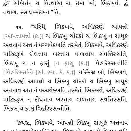
દ્વે? સંખિત્તેન ચ વિત્થારેન ચ. ઇમા ખો, ભિક્ખવે, દ્વે
તથાગતસ્સ ધમ્મદેસના’’તિ.
. ‘‘યસ્મિં
, ભિક્ખવે, અધિકરણે આપન્નો
૧૫
[આપત્તાપન્નો (ક.)]
ચ ભિક્ખુ ચોદકો ચ ભિક્ખુ ન સાધુકં
અત્તનાવ અત્તાનં પચ્ચવેક્ખતિ તસ્મેતં, ભિક્ખવે, અધિકરણે
પાટિકઙ્ખં દીઘત્તાય
ખરત્તાય વાળત્તાય સંવત્તિસ્સતિ,
ભિક્ખૂ
ચ ન ફાસું
[ન ફાસુ (ક.)]
વિહરિસ્સન્તીતિ
[વિહરિસ્સન્તિ (સી. સ્યા. કં. ક.)]
. યસ્મિઞ્ચ ખો, ભિક્ખવે,
અધિકરણે આપન્નો ચ ભિક્ખુ ચોદકો ચ ભિક્ખુ સાધુકં
અત્તનાવ અત્તાનં પચ્ચવેક્ખતિ તસ્મેતં, ભિક્ખવે, અધિકરણે
પાટિકઙ્ખં ન દીઘત્તાય ખરત્તાય વાળત્તાય સંવત્તિસ્સતિ,
ભિક્ખૂ ચ ફાસું વિહરિસ્સન્તીતિ.
‘‘કથઞ્ચ, ભિક્ખવે, આપન્નો ભિક્ખુ સાધુકં અત્તનાવ