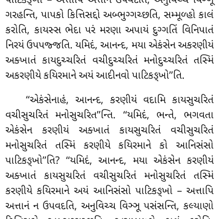
પાટિકઙ્ખો – અત્તાપિ અત્તાનં ઉપવદતિ, અનુવિચ્ચ વિઞ્ઞૂ
ગરહન્તિ, પાપકો કિત્તિસદ્દો અબ્ભુગ્ગચ્છતિ, સમ્મૂળ્હો કાલં
કરોતિ, કાયસ્સ ભેદા
પરં મરણા અપાયં દુગ્ગતિં વિનિપાતં
નિરયં ઉપપજ્જતિ. યમિદં, આનન્દ, મયા એકંસેન અકરણીયં
અક્ખાતં કાયદુચ્ચરિતં વચીદુચ્ચરિતં મનોદુચ્ચરિતં તસ્મિં
અકરણીયે કયિરમાને અયં આદીનવો પાટિકઙ્ખો’’તિ.
‘‘એકંસેનાહં, આનન્દ, કરણીયં
વદામિ કાયસુચરિતં
વચીસુચરિતં મનોસુચરિત’’ન્તિ. ‘‘યમિદં, ભન્તે, ભગવતા
એકંસેન કરણીયં અક્ખાતં કાયસુચરિતં વચીસુચરિતં
મનોસુચરિતં તસ્મિં કરણીયે કયિરમાને કો આનિસંસો
પાટિકઙ્ખો’’તિ? ‘‘યમિદં, આનન્દ, મયા એકંસેન કરણીયં
અક્ખાતં કાયસુચરિતં વચીસુચરિતં મનોસુચરિતં તસ્મિં
કરણીયે કયિરમાને અયં આનિસંસો પાટિકઙ્ખો – અત્તાપિ
અત્તાનં ન ઉપવદતિ, અનુવિચ્ચ વિઞ્ઞૂ પસંસન્તિ, કલ્યાણો