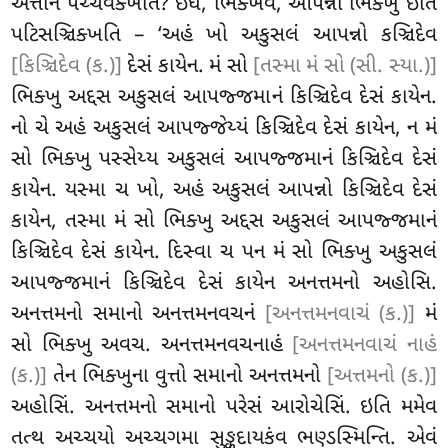
અત્તાનં પચ્ચવેક્ખતિ? ઇધ, ભિક્ખવે, આપન્નો ભિક્ખુ ઇતિ
પટિસઞ્ચિક્ખતિ – ‘અહં ખો અકુસલં આપન્નો કઞ્ચિદેવ
[કિઞ્ચિદેવ (ક.)]
દેસં કાયેન. મં સો
[તસ્મા મં સો (સી. સ્યા.)]
ભિક્ખુ અદ્દસ અકુસલં આપજ્જમાનં કિઞ્ચિદેવ દેસં કાયેન.
નો ચે અહં અકુસલં આપજ્જેય્યં કિઞ્ચિદેવ દેસં કાયેન, ન મં
સો ભિક્ખુ પસ્સેય્ય અકુસલં આપજ્જમાનં કિઞ્ચિદેવ દેસં
કાયેન. યસ્મા ચ ખો, અહં અકુસલં આપન્નો કિઞ્ચિદેવ દેસં
કાયેન, તસ્મા મં સો ભિક્ખુ અદ્દસ અકુસલં આપજ્જમાનં
કિઞ્ચિદેવ દેસં કાયેન. દિસ્વા ચ પન મં સો ભિક્ખુ અકુસલં
આપજ્જમાનં કિઞ્ચિદેવ દેસં કાયેન અનત્તમનો અહોસિ.
અનત્તમનો સમાનો અનત્તમનવચનં
[અનત્તમનવાચં (ક.)]
મં
સો ભિક્ખુ અવચ. અનત્તમનવચનાહં
[અનત્તમનવાચં નાહં
(ક.)]
તેન ભિક્ખુના વુત્તો સમાનો અનત્તમનો
[અત્તમનો (ક.)]
અહોસિં. અનત્તમનો સમાનો પરેસં આરોચેસિં. ઇતિ મમેવ
તત્થ અચ્ચયો અચ્ચગમા
સુઙ્કદાયકંવ ભણ્ડસ્મિન્તિ. એવં