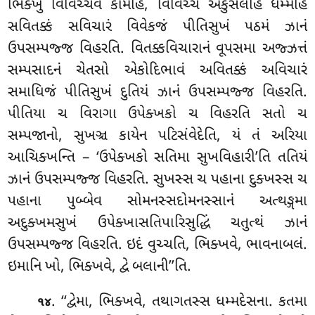
ભિક્ખુ વિવિચ્ચેવ કામેહિ, વિવિચ્ચ અકુસલેહિ ધમ્મેહિ
સવિતક્કં સવિચારં વિવેકજં પીતિસુખં પઠમં ઝાનં
ઉપસમ્પજ્જ વિહરતિ. વિતક્કવિચારાનં વૂપસમા અજ્ઝત્તં
સમ્પસાદનં ચેતસો એકોદિભાવં અવિતક્કં અવિચારં
સમાધિજં પીતિસુખં દુતિયં ઝાનં ઉપસમ્પજ્જ વિહરતિ.
પીતિયા ચ વિરાગા ઉપેક્ખકો ચ વિહરતિ સતો ચ
સમ્પજાનો, સુખઞ્ચ કાયેન પટિસંવેદેતિ, યં તં અરિયા
આચિક્ખન્તિ – ‘ઉપેક્ખકો સતિમા સુખવિહારી’તિ તતિયં
ઝાનં ઉપસમ્પજ્જ વિહરતિ. સુખસ્સ ચ પહાના દુક્ખસ્સ ચ
પહાના પુબ્બેવ સોમનસ્સદોમનસ્સાનં અત્થઙ્ગમા
અદુક્ખમસુખં ઉપેક્ખાસતિપારિસુદ્ધિં ચતુત્થં ઝાનં
ઉપસમ્પજ્જ વિહરતિ. ઇદં વુચ્ચતિ, ભિક્ખવે, ભાવનાબલં.
ઇમાનિ ખો, ભિક્ખવે, દ્વે બલાની’’તિ.
. ‘‘દ્વેમા, ભિક્ખવે, તથાગતસ્સ ધમ્મદેસના. કતમા
૧૪