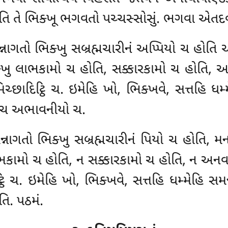
ે’’તિ તે ભિક્ખૂ ભગવતો પચ્ચસ્સોસું. ભગવા એત
 સમન્નાગતો ભિક્ખુ સબ્રહ્મચારીનં અપ્પિયો ચ 
ક્ખુ લાભકામો
ચ હોતિ, સક્કારકામો ચ હોતિ, અ
ચ્છાદિટ્ઠિ ચ. ઇમેહિ ખો, ભિક્ખવે, સત્તહિ ધમ્
 ચ અભાવનીયો ચ.
મન્નાગતો ભિક્ખુ સબ્રહ્મચારીનં પિયો ચ હોતિ, 
ાભકામો ચ હોતિ, ન સક્કારકામો ચ હોતિ, ન અનવઞ
્ઠિ ચ. ઇમેહિ ખો, ભિક્ખવે, સત્તહિ ધમ્મેહિ સમન
િ. પઠમં.