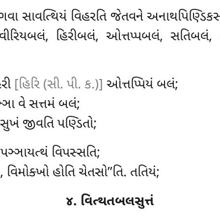
ભગવા સાવત્થિયં વિહરતિ જેતવને અનાથપિણ્ડિક
વીરિયબલં, હિરીબલં
, ઓત્તપ્પબલં, સતિબલં,
િરી
[હિરિ (સી. પી. ક.)]
ઓત્તપ્પિયં બલં;
ા વે સત્તમં બલં;
સુખં જીવતિ પણ્ડિતો;
, પઞ્ઞાયત્થં વિપસ્સતિ;
 વિમોક્ખો હોતિ ચેતસો’’તિ. તતિયં;
૪. વિત્થતબલસુત્તં