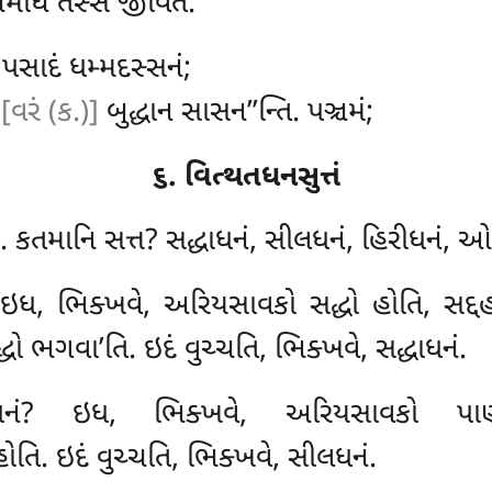
મોઘં તસ્સ જીવિતં.
, પસાદં ધમ્મદસ્સનં;
ં
[વરં (ક.)]
બુદ્ધાન સાસન’’ન્તિ. પઞ્ચમં;
૬. વિત્થતધનસુત્તં
િ. કતમાનિ સત્ત? સદ્ધાધનં, સીલધનં, હિરીધનં, ઓત
ં? ઇધ, ભિક્ખવે, અરિયસાવકો સદ્ધો હોતિ, સદ
ો ભગવા’તિ. ઇદં વુચ્ચતિ, ભિક્ખવે, સદ્ધાધનં.
ધનં? ઇધ, ભિક્ખવે, અરિયસાવકો પાણ
ોતિ. ઇદં વુચ્ચતિ, ભિક્ખવે, સીલધનં.