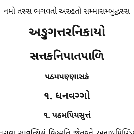
નમો તસ્સ ભગવતો અરહતો સમ્માસમ્બુદ્ધસ્સ
અઙ્ગુત્તરનિકાયો
સત્તકનિપાતપાળિ
પઠમપણ્ણાસકં
૧. ધનવગ્ગો
૧. પઠમપિયસુત્તં
 ભગવા સાવત્થિયં વિહરતિ જેતવને અનાથપિણ્ડિ