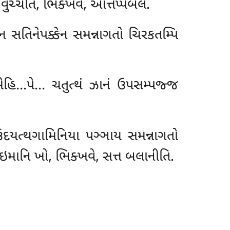
 વુચ્ચતિ, ભિક્ખવે, ઓત્તપ્પબલં.
 સતિનેપક્કેન સમન્નાગતો ચિરકતમ્પિ
મેહિ…પે… ચતુત્થં ઝાનં ઉપસમ્પજ્જ
દયત્થગામિનિયા પઞ્ઞાય સમન્નાગતો
 ઇમાનિ ખો, ભિક્ખવે, સત્ત બલાનીતિ.