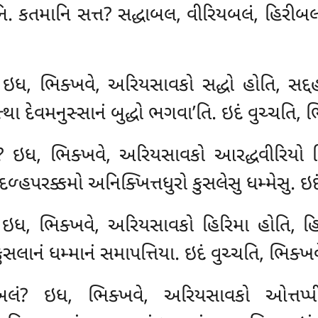
ાનિ. કતમાનિ સત્ત? સદ્ધાબલ, વીરિયબલં, હિરીબ
ં? ઇધ, ભિક્ખવે, અરિયસાવકો સદ્ધો હોતિ, સદ
 દેવમનુસ્સાનં બુદ્ધો ભગવા’તિ. ઇદં વુચ્ચતિ, ભ
લં? ઇધ, ભિક્ખવે, અરિયસાવકો આરદ્ધવીરિયો 
ળ્હપરક્કમો અનિક્ખિત્તધુરો કુસલેસુ ધમ્મેસુ. ઇદ
? ઇધ, ભિક્ખવે, અરિયસાવકો હિરિમા હોતિ, હિર
સલાનં ધમ્માનં સમાપત્તિયા. ઇદં વુચ્ચતિ, ભિક્ખવ
પ્પબલં? ઇધ, ભિક્ખવે, અરિયસાવકો ઓત્તપ્