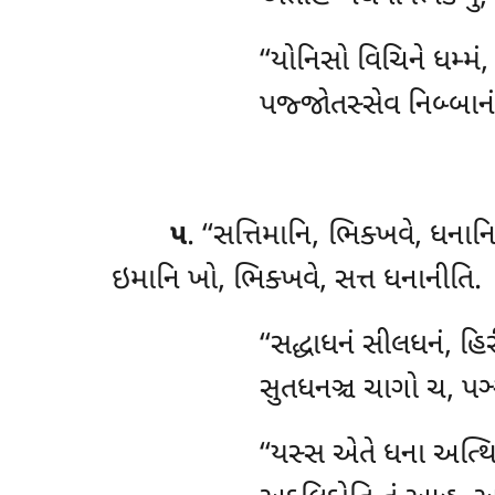
‘‘યોનિસો વિચિને ધમ્મં,
પજ્જોતસ્સેવ નિબ્બાનં,
૫
. ‘‘સત્તિમાનિ, ભિક્ખવે, ધનાન
ઇમાનિ
ખો, ભિક્ખવે, સત્ત ધનાનીતિ.
‘‘સદ્ધાધનં
સીલધનં, હિરી
સુતધનઞ્ચ ચાગો ચ, પઞ્ઞ
‘‘યસ્સ એતે ધના અત્થિ