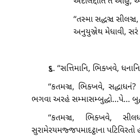
અદલિદ્દોતિ તં આહુ, અ
‘‘તસ્મા
સદ્ધઞ્ચ સીલઞ્ચ
અનુયુઞ્જેથ મેધાવી, સર
૬
. ‘‘સત્તિમાનિ, ભિક્ખવે, ધનાન
‘‘કતમઞ્ચ, ભિક્ખવે, સદ્ધાધન
ભગવા અરહં સમ્માસમ્બુદ્ધો…પે… બુદ્ધ
‘‘કતમઞ્ચ
, ભિક્ખવે, સીલ
સુરામેરયમજ્જપમાદટ્ઠાના પટિવિરતો હ