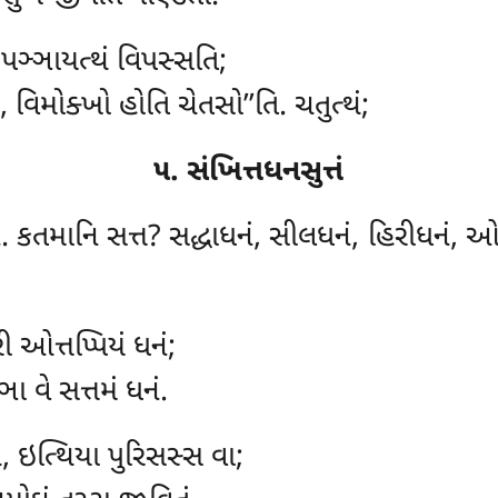
 પઞ્ઞાયત્થં વિપસ્સતિ;
 વિમોક્ખો હોતિ ચેતસો’’તિ. ચતુત્થં;
૫. સંખિત્તધનસુત્તં
િ. કતમાનિ સત્ત? સદ્ધાધનં, સીલધનં, હિરીધનં, ઓત
 ઓત્તપ્પિયં ધનં;
ા વે સત્તમં ધનં.
, ઇત્થિયા પુરિસસ્સ વા;