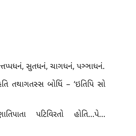
્તપ્પધનં, સુતધનં, ચાગધનં, પઞ્ઞાધનં.
્દહતિ તથાગતસ્સ બોધિં – ‘ઇતિપિ સો
ાતિપાતા પટિવિરતો હોતિ…પે…