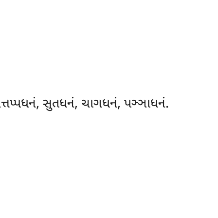
્તપ્પધનં, સુતધનં, ચાગધનં, પઞ્ઞાધનં.