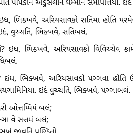
્પતિ પાપકાનં અકુસલાનં ધમ્માનં સમાપત્તિયા. ઇદં
? ઇધ, ભિક્ખવે, અરિયસાવકો
સતિમા હોતિ પરમેન
દં, વુચ્ચતિ, ભિક્ખવે, સતિબલં.
લં? ઇધ, ભિક્ખવે, અરિયસાવકો વિવિચ્ચેવ કા
ધિબલં.
ં? ઇધ, ભિક્ખવે, અરિયસાવકો પઞ્ઞવા હોતિ ઉ
યગામિનિયા. ઇદં વુચ્ચતિ, ભિક્ખવે, પઞ્ઞાબલં.
િરી ઓત્તપ્પિયં બલં;
ા વે સત્તમં બલં;
સુખં જીવતિ પણ્ડિતો.