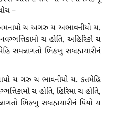
દવોચ –
હોતિ અમનાપો ચ અગરુ ચ અભાવનીયો ચ.
નવઞ્ઞત્તિકામો ચ હોતિ, અહિરિકો ચ
મેહિ સમન્નાગતો ભિક્ખુ સબ્રહ્મચારીનં
મનાપો ચ
ગરુ ચ ભાવનીયો ચ. કતમેહિ
્ઞત્તિકામો ચ હોતિ, હિરિમા ચ હોતિ,
્નાગતો ભિક્ખુ સબ્રહ્મચારીનં પિયો ચ