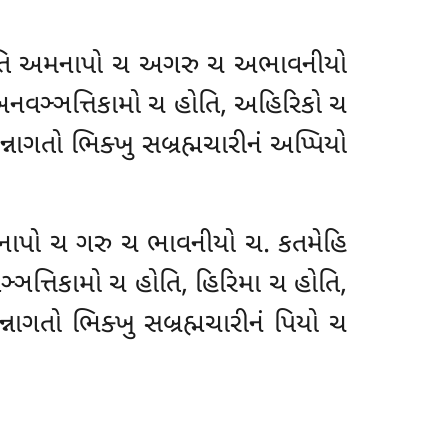
ો ચ હોતિ અમનાપો ચ અગરુ ચ અભાવનીયો
અનવઞ્ઞત્તિકામો ચ હોતિ, અહિરિકો ચ
્નાગતો ભિક્ખુ સબ્રહ્મચારીનં અપ્પિયો
િ મનાપો ચ ગરુ ચ ભાવનીયો ચ. કતમેહિ
્ઞત્તિકામો ચ હોતિ, હિરિમા ચ હોતિ,
નાગતો ભિક્ખુ સબ્રહ્મચારીનં પિયો ચ