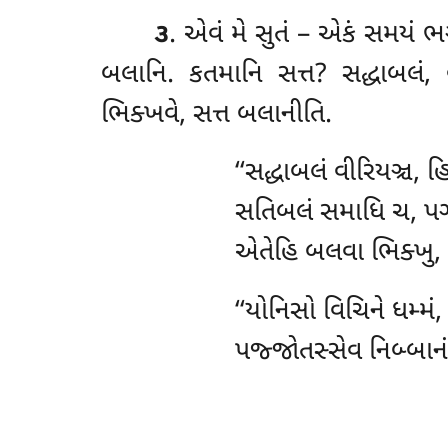
૩
. એવં મે સુતં – એકં સમયં 
બલાનિ. કતમાનિ સત્ત? સદ્ધાબલં, 
ભિક્ખવે, સત્ત બલાનીતિ.
‘‘સદ્ધાબલં
વીરિયઞ્ચ, હ
સતિબલં સમાધિ ચ, પઞ્ઞ
એતેહિ બલવા ભિક્ખુ, 
‘‘યોનિસો
વિચિને ધમ્મં
પજ્જોતસ્સેવ નિબ્બાનં,