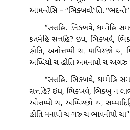
આમન્તેસિ – ‘‘ભિક્ખવો’’તિ. ‘‘ભદન્ત
‘‘સત્તહિ, ભિક્ખવે, ધમ્મેહિ
કતમેહિ સત્તહિ? ઇધ, ભિક્ખવે, ભિ
હોતિ, અનોત્તપ્પી ચ, પાપિચ્છો ચ, મિ
અપ્પિયો ચ હોતિ અમનાપો ચ અગરુ
‘‘સત્તહિ, ભિક્ખવે, ધમ્મેહિ સ
સત્તહિ? ઇધ
, ભિક્ખવે, ભિક્ખુ ન લ
ઓત્તપ્પી ચ, અપ્પિચ્છો
ચ, સમ્માદિટ
હોતિ મનાપો ચ ગરુ ચ ભાવનીયો ચા’’ત