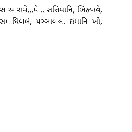
સ્સ આરામે…પે… સત્તિમાનિ
, ભિક્ખવે,
 સમાધિબલં, પઞ્ઞાબલં. ઇમાનિ ખો,