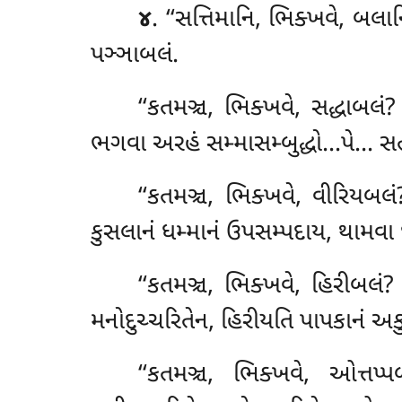
૪
. ‘‘સત્તિમાનિ, ભિક્ખવે, બલ
પઞ્ઞાબલં.
‘‘કતમઞ્ચ, ભિક્ખવે, સદ્ધાબલ
ભગવા અરહં સમ્માસમ્બુદ્ધો…પે… સત્થા
‘‘કતમઞ્ચ, ભિક્ખવે, વીરિયબ
કુસલાનં ધમ્માનં ઉપસમ્પદાય, થામવા દ
‘‘કતમઞ્ચ, ભિક્ખવે, હિરીબલં
મનોદુચ્ચરિતેન, હિરીયતિ પાપકાનં
અકુ
‘‘કતમઞ્ચ, ભિક્ખવે, ઓત્ત