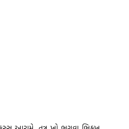
કસ્સ આરામે. તત્ર ખો ભગવા ભિક્ખૂ