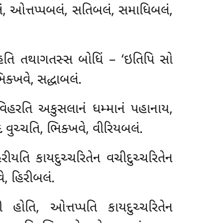
લં, ઓત્તપ્પબલં, સતિબલં, સમાધિબલં,
્દહતિ તથાગતસ્સ બોધિં – ‘ઇતિપિ સો
િક્ખવે, સદ્ધાબલં.
વિહરતિ અકુસલાનં ધમ્માનં પહાનાય,
ં વુચ્ચતિ, ભિક્ખવે, વીરિયબલં.
ીયતિ કાયદુચ્ચરિતેન વચીદુચ્ચરિતેન
ે, હિરીબલં.
પી હોતિ, ઓત્તપ્પતિ
કાયદુચ્ચરિતેન