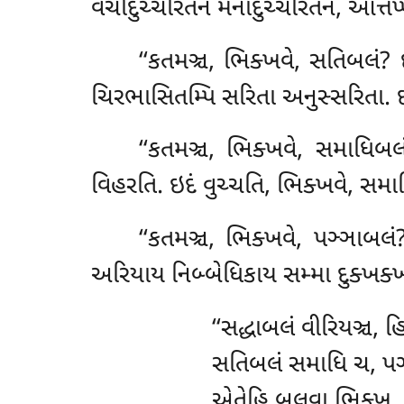
વચીદુચ્ચરિતેન મનોદુચ્ચરિતેન, ઓત્તપ
‘‘કતમઞ્ચ, ભિક્ખવે, સતિબલં
ચિરભાસિતમ્પિ સરિતા અનુસ્સરિતા. ઇ
‘‘કતમઞ્ચ, ભિક્ખવે, સમાધિબ
વિહરતિ. ઇદં વુચ્ચતિ, ભિક્ખવે, સમા
‘‘કતમઞ્ચ
, ભિક્ખવે, પઞ્ઞાબલ
અરિયાય નિબ્બેધિકાય સમ્મા દુક્ખક્ખ
‘‘સદ્ધાબલં વીરિયઞ્ચ, હ
સતિબલં સમાધિ ચ, પઞ્ઞ
એતેહિ બલવા ભિક્ખુ, 