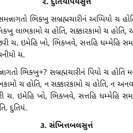
૨. દુતિયપિયસુત્તં
ેહિ સમન્નાગતો ભિક્ખુ સબ્રહ્મચારીનં અપ્પિય
ભિક્ખુ લાભકામો ચ હોતિ, સક્કારકામો ચ હોતિ, 
છરી ચ. ઇમેહિ ખો, ભિક્ખવે, સત્તહિ ધમ્મેહિ સમન
નીયો ચ.
સમન્નાગતો ભિક્ખુ+? સબ્રહ્મચારીનં પિયો ચ હોત
ભકામો ચ હોતિ, ન સક્કારકામો ચ હોતિ, ન અનવઞ
 ચ. ઇમેહિ ખો, ભિક્ખવે, સત્તહિ ધમ્મેહિ સમન્
. દુતિયં.
૩. સંખિત્તબલસુત્તં