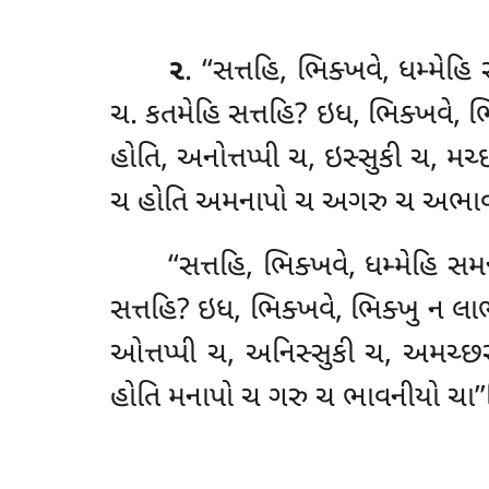
૨
. ‘‘સત્તહિ, ભિક્ખવે, ધમ્મ
ચ. કતમેહિ સત્તહિ? ઇધ, ભિક્ખવે, 
હોતિ, અનોત્તપ્પી ચ, ઇસ્સુકી ચ, મચ્
ચ હોતિ અમનાપો ચ અગરુ ચ અભાવ
‘‘સત્તહિ, ભિક્ખવે, ધમ્મેહિ 
સત્તહિ? ઇધ, ભિક્ખવે, ભિક્ખુ ન લા
ઓત્તપ્પી ચ, અનિસ્સુકી ચ, અમચ્છરી
હોતિ મનાપો ચ ગરુ ચ ભાવનીયો ચા’’તિ