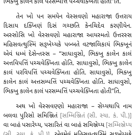
ભિક્ખુ કાલેન કાલં પરસમ્પત્તિં પચ્ચવેક્ખિતા હોતી’’તિ.
તેન ખો પન સમયેન વેસ્સવણો મહારાજા ઉત્તરાય
દિસાય દક્ખિણં દિસં ગચ્છતિ કેનચિદેવ કરણીયેન.
અસ્સોસિ ખો વેસ્સવણો મહારાજા આયસ્મતો ઉત્તરસ્સ
મહિસવત્થુસ્મિં સઙ્ખેય્યકે પબ્બતે વટજાલિકાયં ભિક્ખૂનં
એવં ધમ્મં દેસેન્તસ્સ – ‘‘સાધાવુસો, ભિક્ખુ કાલેન કાલં
અત્તવિપત્તિં પચ્ચવેક્ખિતા હોતિ. સાધાવુસો, ભિક્ખુ કાલેન
કાલં પરવિપત્તિં પચ્ચવેક્ખિતા હોતિ. સાધાવુસો, ભિક્ખુ
કાલેન કાલં અત્તસમ્પત્તિં પચ્ચવેક્ખિતા હોતિ. સાધાવુસો,
ભિક્ખુ કાલેન કાલં પરસમ્પત્તિં પચ્ચવેક્ખિતા હોતી’’તિ.
અથ ખો વેસ્સવણ્ણો મહારાજા – સેય્યથાપિ નામ
બલવા પુરિસો સમિઞ્જિતં
[સમ્મિઞ્જિતં (સી. સ્યા. કં. પી.)]
વા બાહં પસારેય્ય, પસારિતં વા બાહં સમિઞ્જેય્ય
[સમ્મિઞ્જેય્ય
(સી. સ્યા. કં. પી.)]
, એવમેવં મહિસવત્થુસ્મિં સઙ્ખેય્યકે