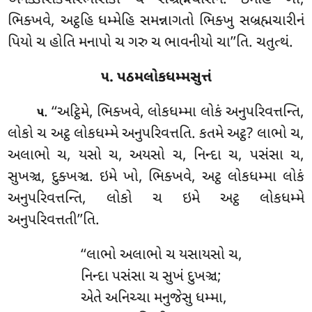
અનક્કોસકપરિભાસકો ચ સબ્રહ્મચારીનં. ઇમેહિ ખો,
ભિક્ખવે, અટ્ઠહિ ધમ્મેહિ સમન્નાગતો ભિક્ખુ સબ્રહ્મચારીનં
પિયો ચ હોતિ મનાપો ચ ગરુ ચ ભાવનીયો ચા’’તિ. ચતુત્થં.
૫. પઠમલોકધમ્મસુત્તં
. ‘‘અટ્ઠિમે
, ભિક્ખવે, લોકધમ્મા લોકં અનુપરિવત્તન્તિ,
૫
લોકો ચ અટ્ઠ લોકધમ્મે અનુપરિવત્તતિ. કતમે અટ્ઠ? લાભો
ચ,
અલાભો ચ, યસો ચ, અયસો ચ, નિન્દા ચ, પસંસા ચ,
સુખઞ્ચ, દુક્ખઞ્ચ. ઇમે ખો, ભિક્ખવે, અટ્ઠ લોકધમ્મા લોકં
અનુપરિવત્તન્તિ, લોકો ચ ઇમે અટ્ઠ લોકધમ્મે
અનુપરિવત્તતી’’તિ.
‘‘લાભો અલાભો ચ યસાયસો ચ,
નિન્દા પસંસા ચ સુખં દુખઞ્ચ;
એતે
અનિચ્ચા મનુજેસુ ધમ્મા,