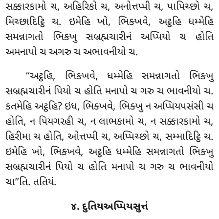
સક્કારકામો ચ, અહિરિકો ચ, અનોત્તપ્પી ચ, પાપિચ્છો ચ,
મિચ્છાદિટ્ઠિ ચ. ઇમેહિ ખો, ભિક્ખવે, અટ્ઠહિ ધમ્મેહિ
સમન્નાગતો ભિક્ખુ સબ્રહ્મચારીનં અપ્પિયો ચ હોતિ
અમનાપો ચ અગરુ ચ અભાવનીયો ચ.
‘‘અટ્ઠહિ, ભિક્ખવે, ધમ્મેહિ સમન્નાગતો ભિક્ખુ
સબ્રહ્મચારીનં પિયો ચ હોતિ મનાપો ચ ગરુ ચ ભાવનીયો ચ.
કતમેહિ અટ્ઠહિ? ઇધ
, ભિક્ખવે, ભિક્ખુ ન અપ્પિયપસંસી ચ
હોતિ, ન પિયગરહી ચ, ન લાભકામો ચ, ન સક્કારકામો ચ,
હિરીમા ચ હોતિ, ઓત્તપ્પી ચ, અપ્પિચ્છો ચ, સમ્માદિટ્ઠિ ચ.
ઇમેહિ ખો, ભિક્ખવે, અટ્ઠહિ ધમ્મેહિ સમન્નાગતો
ભિક્ખુ
સબ્રહ્મચારીનં પિયો ચ હોતિ મનાપો ચ ગરુ ચ ભાવનીયો
ચા’’તિ. તતિયં.
૪. દુતિયઅપ્પિયસુત્તં