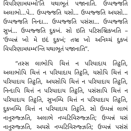
વિપરિણામધમ્મો’તિ યથાભૂતં પજાનાતિ. ઉપ્પજ્જતિ
અલાભો…પે… ઉપ્પજ્જતિ યસો… ઉપ્પજ્જતિ
અયસો…
ઉપ્પજ્જતિ નિન્દા… ઉપ્પજ્જતિ પસંસા… ઉપ્પજ્જતિ
સુખં… ઉપ્પજ્જતિ દુક્ખં. સો ઇતિ પટિસઞ્ચિક્ખતિ –
‘ઉપ્પન્નં ખો મે ઇદં
દુક્ખં; તઞ્ચ ખો અનિચ્ચં દુક્ખં
વિપરિણામધમ્મ’ન્તિ યથાભૂતં પજાનાતિ’’.
‘‘તસ્સ
લાભોપિ ચિત્તં ન પરિયાદાય તિટ્ઠતિ,
અલાભોપિ ચિત્તં ન પરિયાદાય તિટ્ઠતિ, યસોપિ ચિત્તં ન
પરિયાદાય તિટ્ઠતિ, અયસોપિ ચિત્તં ન પરિયાદાય તિટ્ઠતિ,
નિન્દાપિ ચિત્તં ન પરિયાદાય તિટ્ઠતિ, પસંસાપિ ચિત્તં ન
પરિયાદાય તિટ્ઠતિ, સુખમ્પિ ચિત્તં
ન પરિયાદાય તિટ્ઠતિ,
દુક્ખમ્પિ ચિત્તં ન પરિયાદાય તિટ્ઠતિ. સો ઉપ્પન્નં લાભં
નાનુરુજ્ઝતિ, અલાભે નપ્પટિવિરુજ્ઝતિ; ઉપ્પન્નં યસં
નાનુરુજ્ઝતિ, અયસે નપ્પટિવિરુજ્ઝતિ; ઉપ્પન્નં પસંસં