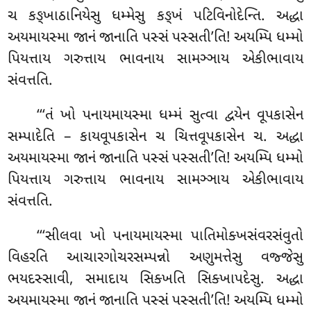
ચ કઙ્ખાઠાનિયેસુ ધમ્મેસુ કઙ્ખં પટિવિનોદેન્તિ. અદ્ધા
અયમાયસ્મા જાનં જાનાતિ પસ્સં પસ્સતી’તિ! અયમ્પિ ધમ્મો
પિયત્તાય ગરુત્તાય ભાવનાય સામઞ્ઞાય એકીભાવાય
સંવત્તતિ.
‘‘‘તં ખો પનાયમાયસ્મા ધમ્મં સુત્વા દ્વયેન વૂપકાસેન
સમ્પાદેતિ – કાયવૂપકાસેન ચ ચિત્તવૂપકાસેન ચ. અદ્ધા
અયમાયસ્મા જાનં જાનાતિ પસ્સં પસ્સતી’તિ! અયમ્પિ ધમ્મો
પિયત્તાય ગરુત્તાય ભાવનાય સામઞ્ઞાય એકીભાવાય
સંવત્તતિ.
‘‘‘સીલવા
ખો પનાયમાયસ્મા પાતિમોક્ખસંવરસંવુતો
વિહરતિ આચારગોચરસમ્પન્નો અણુમત્તેસુ વજ્જેસુ
ભયદસ્સાવી, સમાદાય સિક્ખતિ સિક્ખાપદેસુ. અદ્ધા
અયમાયસ્મા જાનં જાનાતિ પસ્સં પસ્સતી’તિ! અયમ્પિ ધમ્મો