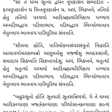
‘‘સો તં ધમ્મં સુત્વા દ્વયેન વૂપકાસેન સમ્પાદેતિ –
કાયવૂપકાસેન ચ ચિત્તવૂપકાસેન ચ. અયં, ભિક્ખવે, તતિયો
હેતુ તતિયો પચ્ચયો આદિબ્રહ્મચરિયિકાય પઞ્ઞાય
અપ્પટિલદ્ધાય પટિલાભાય, પટિલદ્ધાય ભિય્યોભાવાય
વેપુલ્લાય ભાવનાય પારિપૂરિયા સંવત્તતિ.
‘‘સીલવા હોતિ, પાતિમોક્ખસંવરસંવુતો વિહરતિ
આચારગોચરસમ્પન્નો અણુમત્તેસુ વજ્જેસુ ભયદસ્સાવી,
સમાદાય સિક્ખતિ સિક્ખાપદેસુ. અયં, ભિક્ખવે, ચતુત્થો
હેતુ ચતુત્થો પચ્ચયો આદિબ્રહ્મચરિયિકાય પઞ્ઞાય
અપ્પટિલદ્ધાય પટિલાભાય, પટિલદ્ધાય ભિય્યોભાવાય
વેપુલ્લાય ભાવનાય પારિપૂરિયા સંવત્તતિ.
‘‘બહુસ્સુતો હોતિ સુતધરો સુતસન્નિચયો. યે તે ધમ્મા
આદિકલ્યાણા મજ્ઝેકલ્યાણા પરિયોસાનકલ્યાણા
સાત્થં