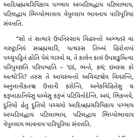
આદિબ્રહ્મચરિયિકાય પઞ્ઞાય અપ્પટિલદ્ધાય પટિલાભાય,
પટિલદ્ધાય ભિય્યોભાવાય વેપુલ્લાય ભાવનાય પારિપૂરિયા
સંવત્તતિ.
‘‘સો
તં સત્થારં ઉપનિસ્સાય વિહરન્તો અઞ્ઞતરં વા
ગરુટ્ઠાનિયં સબ્રહ્મચારિં, યત્થસ્સ તિબ્બં હિરોત્તપ્પં
પચ્ચુપટ્ઠિતં હોતિ પેમં ગારવો
ચ, તે કાલેન કાલં ઉપસઙ્કમિત્વા
પરિપુચ્છતિ પરિપઞ્હતિ – ‘ઇદં, ભન્તે, કથં; ઇમસ્સ કો
અત્થો’તિ? તસ્સ તે આયસ્મન્તો અવિવટઞ્ચેવ વિવરન્તિ,
અનુત્તાનીકતઞ્ચ ઉત્તાની કરોન્તિ, અનેકવિહિતેસુ ચ
કઙ્ખાઠાનિયેસુ ધમ્મેસુ કઙ્ખં પટિવિનોદેન્તિ. અયં, ભિક્ખવે,
દુતિયો હેતુ દુતિયો પચ્ચયો આદિબ્રહ્મચરિયિકાય પઞ્ઞાય
અપ્પટિલદ્ધાય પટિલાભાય, પટિલદ્ધાય ભિય્યોભાવાય
વેપુલ્લાય ભાવનાય પારિપૂરિયા સંવત્તતિ.