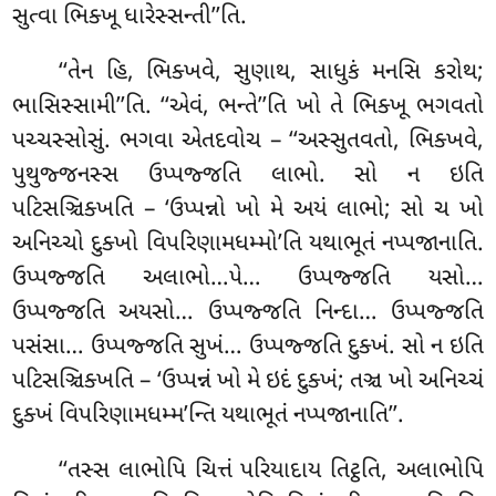
સુત્વા ભિક્ખૂ ધારેસ્સન્તી’’તિ.
‘‘તેન
હિ, ભિક્ખવે, સુણાથ, સાધુકં મનસિ કરોથ;
ભાસિસ્સામી’’તિ. ‘‘એવં, ભન્તે’’તિ ખો તે ભિક્ખૂ ભગવતો
પચ્ચસ્સોસું. ભગવા એતદવોચ – ‘‘અસ્સુતવતો, ભિક્ખવે,
પુથુજ્જનસ્સ ઉપ્પજ્જતિ લાભો. સો ન ઇતિ
પટિસઞ્ચિક્ખતિ – ‘ઉપ્પન્નો ખો મે અયં લાભો; સો ચ ખો
અનિચ્ચો દુક્ખો વિપરિણામધમ્મો’તિ
યથાભૂતં નપ્પજાનાતિ.
ઉપ્પજ્જતિ અલાભો…પે… ઉપ્પજ્જતિ યસો…
ઉપ્પજ્જતિ અયસો… ઉપ્પજ્જતિ નિન્દા… ઉપ્પજ્જતિ
પસંસા… ઉપ્પજ્જતિ સુખં… ઉપ્પજ્જતિ દુક્ખં. સો ન ઇતિ
પટિસઞ્ચિક્ખતિ – ‘ઉપ્પન્નં ખો મે ઇદં દુક્ખં; તઞ્ચ ખો અનિચ્ચં
દુક્ખં વિપરિણામધમ્મ’ન્તિ યથાભૂતં નપ્પજાનાતિ’’.
‘‘તસ્સ લાભોપિ ચિત્તં પરિયાદાય તિટ્ઠતિ, અલાભોપિ