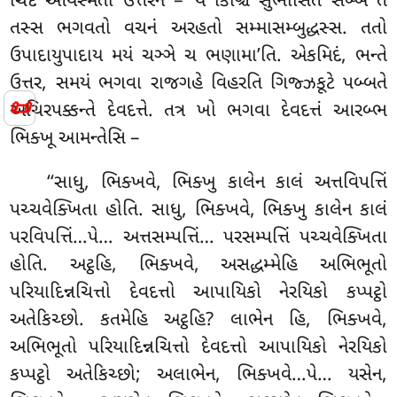
ચિદં આયસ્મતા ઉત્તરેન – ‘યં કિઞ્ચિ
સુભાસિતં સબ્બં તં
તસ્સ ભગવતો વચનં અરહતો સમ્માસમ્બુદ્ધસ્સ
. તતો
ઉપાદાયુપાદાય મયં ચઞ્ઞે ચ ભણામા’તિ. એકમિદં, ભન્તે
ઉત્તર, સમયં ભગવા રાજગહે વિહરતિ ગિજ્ઝકૂટે પબ્બતે
📜
અચિરપક્કન્તે દેવદત્તે. તત્ર ખો ભગવા દેવદત્તં આરબ્ભ
ભિક્ખૂ આમન્તેસિ –
‘‘સાધુ, ભિક્ખવે, ભિક્ખુ કાલેન કાલં અત્તવિપત્તિં
પચ્ચવેક્ખિતા હોતિ. સાધુ, ભિક્ખવે, ભિક્ખુ કાલેન કાલં
પરવિપત્તિં…પે… અત્તસમ્પત્તિં… પરસમ્પત્તિં પચ્ચવેક્ખિતા
હોતિ. અટ્ઠહિ, ભિક્ખવે, અસદ્ધમ્મેહિ અભિભૂતો
પરિયાદિન્નચિત્તો દેવદત્તો આપાયિકો નેરયિકો કપ્પટ્ઠો
અતેકિચ્છો. કતમેહિ અટ્ઠહિ? લાભેન હિ, ભિક્ખવે,
અભિભૂતો પરિયાદિન્નચિત્તો દેવદત્તો આપાયિકો નેરયિકો
કપ્પટ્ઠો અતેકિચ્છો; અલાભેન, ભિક્ખવે…પે… યસેન,