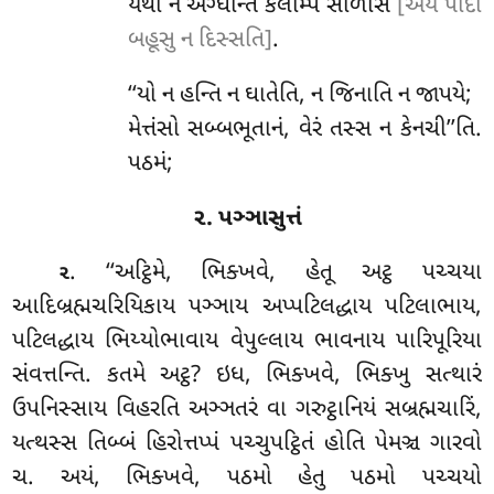
યથા ન અગ્ઘન્તિ કલમ્પિ સોળસિં
[અયં પાદો
બહૂસુ ન દિસ્સતિ]
.
‘‘યો ન હન્તિ ન ઘાતેતિ, ન જિનાતિ ન જાપયે;
મેત્તંસો સબ્બભૂતાનં, વેરં તસ્સ ન કેનચી’’તિ.
પઠમં;
૨. પઞ્ઞાસુત્તં
. ‘‘અટ્ઠિમે
, ભિક્ખવે, હેતૂ અટ્ઠ પચ્ચયા
૨
આદિબ્રહ્મચરિયિકાય પઞ્ઞાય અપ્પટિલદ્ધાય પટિલાભાય,
પટિલદ્ધાય ભિય્યોભાવાય વેપુલ્લાય ભાવનાય પારિપૂરિયા
સંવત્તન્તિ. કતમે અટ્ઠ? ઇધ, ભિક્ખવે, ભિક્ખુ સત્થારં
ઉપનિસ્સાય વિહરતિ અઞ્ઞતરં વા ગરુટ્ઠાનિયં સબ્રહ્મચારિં,
યત્થસ્સ તિબ્બં હિરોત્તપ્પં પચ્ચુપટ્ઠિતં હોતિ પેમઞ્ચ ગારવો
ચ. અયં
, ભિક્ખવે, પઠમો હેતુ પઠમો પચ્ચયો