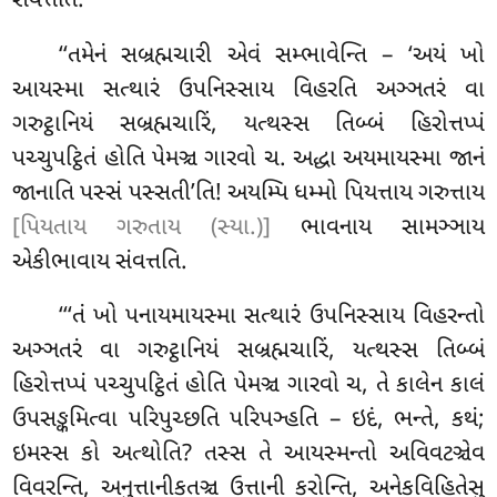
સંવત્તતિ.
‘‘તમેનં
સબ્રહ્મચારી એવં સમ્ભાવેન્તિ – ‘અયં ખો
આયસ્મા સત્થારં ઉપનિસ્સાય વિહરતિ અઞ્ઞતરં વા
ગરુટ્ઠાનિયં સબ્રહ્મચારિં, યત્થસ્સ તિબ્બં હિરોત્તપ્પં
પચ્ચુપટ્ઠિતં હોતિ પેમઞ્ચ ગારવો ચ. અદ્ધા અયમાયસ્મા જાનં
જાનાતિ પસ્સં પસ્સતી’તિ! અયમ્પિ ધમ્મો પિયત્તાય ગરુત્તાય
[પિયતાય ગરુતાય (સ્યા.)]
ભાવનાય સામઞ્ઞાય
એકીભાવાય સંવત્તતિ.
‘‘‘તં
ખો પનાયમાયસ્મા સત્થારં ઉપનિસ્સાય વિહરન્તો
અઞ્ઞતરં વા ગરુટ્ઠાનિયં સબ્રહ્મચારિં, યત્થસ્સ તિબ્બં
હિરોત્તપ્પં પચ્ચુપટ્ઠિતં હોતિ પેમઞ્ચ
ગારવો ચ, તે કાલેન કાલં
ઉપસઙ્કમિત્વા પરિપુચ્છતિ પરિપઞ્હતિ – ઇદં, ભન્તે, કથં;
ઇમસ્સ કો અત્થોતિ? તસ્સ તે આયસ્મન્તો અવિવટઞ્ચેવ
વિવરન્તિ, અનુત્તાનીકતઞ્ચ ઉત્તાની કરોન્તિ, અનેકવિહિતેસુ