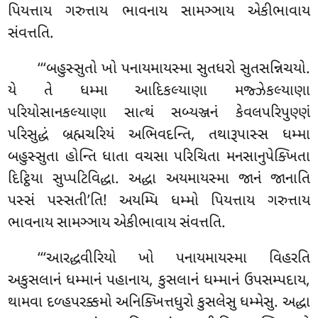
પિયત્તાય ગરુત્તાય ભાવનાય સામઞ્ઞાય એકીભાવાય
સંવત્તતિ.
‘‘‘બહુસ્સુતો ખો પનાયમાયસ્મા
સુતધરો સુતસન્નિચયો.
યે તે ધમ્મા આદિકલ્યાણા મજ્ઝેકલ્યાણા
પરિયોસાનકલ્યાણા સાત્થં સબ્યઞ્જનં કેવલપરિપુણ્ણં
પરિસુદ્ધં બ્રહ્મચરિયં અભિવદન્તિ, તથારૂપાસ્સ ધમ્મા
બહુસ્સુતા હોન્તિ ધાતા વચસા પરિચિતા મનસાનુપેક્ખિતા
દિટ્ઠિયા સુપ્પટિવિદ્ધા. અદ્ધા અયમાયસ્મા જાનં જાનાતિ
પસ્સં પસ્સતી’તિ! અયમ્પિ ધમ્મો પિયત્તાય ગરુત્તાય
ભાવનાય સામઞ્ઞાય એકીભાવાય સંવત્તતિ.
‘‘‘આરદ્ધવીરિયો ખો પનાયમાયસ્મા વિહરતિ
અકુસલાનં ધમ્માનં પહાનાય, કુસલાનં ધમ્માનં ઉપસમ્પદાય,
થામવા દળ્હપરક્કમો અનિક્ખિત્તધુરો કુસલેસુ ધમ્મેસુ. અદ્ધા