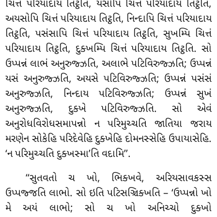
ચિત્તં પરિયાદાય તિટ્ઠતિ, યસોપિ ચિત્તં પરિયાદાય તિટ્ઠતિ,
અયસોપિ ચિત્તં પરિયાદાય તિટ્ઠતિ, નિન્દાપિ ચિત્તં પરિયાદાય
તિટ્ઠતિ, પસંસાપિ ચિત્તં પરિયાદાય તિટ્ઠતિ, સુખમ્પિ ચિત્તં
પરિયાદાય તિટ્ઠતિ, દુક્ખમ્પિ ચિત્તં પરિયાદાય તિટ્ઠતિ. સો
ઉપ્પન્નં લાભં અનુરુજ્ઝતિ, અલાભે પટિવિરુજ્ઝતિ; ઉપ્પન્નં
યસં અનુરુજ્ઝતિ, અયસે પટિવિરુજ્ઝતિ; ઉપ્પન્નં પસંસં
અનુરુજ્ઝતિ, નિન્દાય પટિવિરુજ્ઝતિ; ઉપ્પન્નં સુખં
અનુરુજ્ઝતિ, દુક્ખે પટિવિરુજ્ઝતિ. સો એવં
અનુરોધવિરોધસમાપન્નો ન પરિમુચ્ચતિ જાતિયા જરાય
મરણેન સોકેહિ પરિદેવેહિ દુક્ખેહિ દોમનસ્સેહિ ઉપાયાસેહિ.
‘ન પરિમુચ્ચતિ દુક્ખસ્મા’તિ વદામિ’’.
‘‘સુતવતો ચ ખો, ભિક્ખવે, અરિયસાવકસ્સ
ઉપ્પજ્જતિ લાભો. સો ઇતિ પટિસઞ્ચિક્ખતિ – ‘ઉપ્પન્નો ખો
મે અયં લાભો; સો ચ ખો અનિચ્ચો દુક્ખો