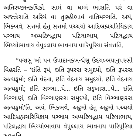
અતિરચ્છાનકથિકો. સામં વા ધમ્મં ભાસતિ પરં વા
અજ્ઝેસતિ અરિયં વા તુણ્હીભાવં નાતિમઞ્ઞતિ. અયં,
ભિક્ખવે, સત્તમો હેતુ સત્તમો પચ્ચયો આદિબ્રહ્મચરિયિકાય
પઞ્ઞાય અપ્પટિલદ્ધાય પટિલાભાય, પટિલદ્ધાય
ભિય્યોભાવાય વેપુલ્લાય ભાવનાય પારિપૂરિયા સંવત્તતિ.
‘‘પઞ્ચસુ ખો પન ઉપાદાનક્ખન્ધેસુ ઉદયબ્બયાનુપસ્સી
વિહરતિ – ‘ઇતિ રૂપં, ઇતિ રૂપસ્સ સમુદયો, ઇતિ રૂપસ્સ
અત્થઙ્ગમો; ઇતિ વેદના, ઇતિ વેદનાય સમુદયો, ઇતિ વેદનાય
અત્થઙ્ગમો; ઇતિ સઞ્ઞા…પે… ઇતિ સઙ્ખારા…પે… ઇતિ
વિઞ્ઞાણં, ઇતિ વિઞ્ઞાણસ્સ સમુદયો, ઇતિ વિઞ્ઞાણસ્સ
અત્થઙ્ગમો’તિ. અયં, ભિક્ખવે, અટ્ઠમો હેતુ અટ્ઠમો પચ્ચયો
આદિબ્રહ્મચરિયિકાય પઞ્ઞાય અપ્પટિલદ્ધાય પટિલાભાય,
પટિલદ્ધાય ભિય્યોભાવાય વેપુલ્લાય ભાવનાય પારિપૂરિયા