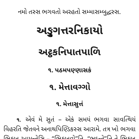
નમો તસ્સ ભગવતો અરહતો સમ્માસમ્બુદ્ધસ્સ.
અઙ્ગુત્તરનિકાયો
અટ્ઠકનિપાતપાળિ
૧. પઠમપણ્ણાસકં
૧. મેત્તાવગ્ગો
૧. મેત્તાસુત્તં
. એવં
મે સુતં – એકં સમયં ભગવા સાવત્થિયં
૧
વિહરતિ જેતવને અનાથપિણ્ડિકસ્સ આરામે. તત્ર ખો ભગવા