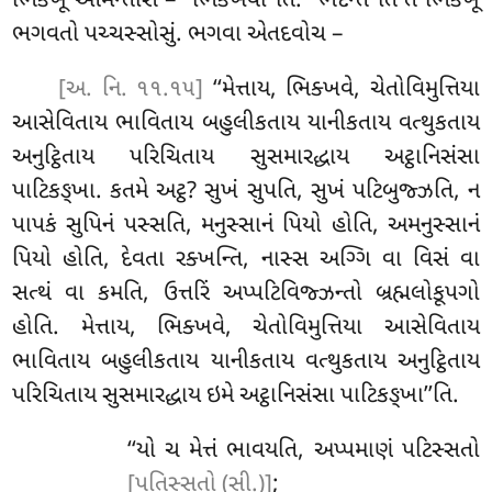
ભિક્ખૂ આમન્તેસિ – ‘‘ભિક્ખવો’’તિ. ‘‘ભદન્તે’’તિ તે ભિક્ખૂ
ભગવતો પચ્ચસ્સોસું. ભગવા એતદવોચ –
[અ. નિ. ૧૧.૧૫]
‘‘મેત્તાય, ભિક્ખવે, ચેતોવિમુત્તિયા
આસેવિતાય ભાવિતાય બહુલીકતાય યાનીકતાય વત્થુકતાય
અનુટ્ઠિતાય પરિચિતાય સુસમારદ્ધાય અટ્ઠાનિસંસા
પાટિકઙ્ખા. કતમે અટ્ઠ? સુખં સુપતિ, સુખં પટિબુજ્ઝતિ, ન
પાપકં સુપિનં પસ્સતિ, મનુસ્સાનં પિયો હોતિ, અમનુસ્સાનં
પિયો હોતિ, દેવતા રક્ખન્તિ, નાસ્સ અગ્ગિ વા વિસં વા
સત્થં વા કમતિ, ઉત્તરિં અપ્પટિવિજ્ઝન્તો બ્રહ્મલોકૂપગો
હોતિ. મેત્તાય, ભિક્ખવે, ચેતોવિમુત્તિયા આસેવિતાય
ભાવિતાય બહુલીકતાય યાનીકતાય વત્થુકતાય અનુટ્ઠિતાય
પરિચિતાય સુસમારદ્ધાય ઇમે અટ્ઠાનિસંસા પાટિકઙ્ખા’’તિ.
‘‘યો
ચ મેત્તં ભાવયતિ, અપ્પમાણં પટિસ્સતો
[પતિસ્સતો (સી.)]
;