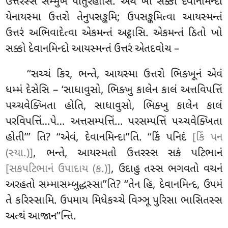
ઉત્તરસ્સ સમ્મુખે પાતુરહોસિ. અથ ખો સક્કો દેવાનમિન્દો
યેનાયસ્મા ઉત્તરો તેનુપસઙ્કમિ; ઉપસઙ્કમિત્વા આયસ્મન્તં
ઉત્તરં અભિવાદેત્વા એકમન્તં અટ્ઠાસિ. એકમન્તં ઠિતો ખો
સક્કો દેવાનમિન્દો આયસ્મન્તં ઉત્તરં એતદવોચ –
‘‘સચ્ચં કિર, ભન્તે, આયસ્મા ઉત્તરો ભિક્ખૂનં એવં
ધમ્મં દેસેસિ – ‘સાધાવુસો, ભિક્ખુ કાલેન કાલં અત્તવિપત્તિં
પચ્ચવેક્ખિતા હોતિ, સાધાવુસો, ભિક્ખુ કાલેન કાલં
પરવિપત્તિં…પે… અત્તસમ્પત્તિં… પરસમ્પત્તિં પચ્ચવેક્ખિતા
હોતી’’’ તિ? ‘‘એવં, દેવાનમિન્દા’’તિ. ‘‘કિં પનિદં
[કિં પન
(સ્યા.)]
, ભન્તે, આયસ્મતો ઉત્તરસ્સ સકં પટિભાનં
[સકપટિભાનં ઉપાદાય (ક.)]
, ઉદાહુ તસ્સ ભગવતો વચનં
અરહતો સમ્માસમ્બુદ્ધસ્સા’’તિ? ‘‘તેન હિ, દેવાનમિન્દ, ઉપમં
તે કરિસ્સામિ. ઉપમાય મિધેકચ્ચે વિઞ્ઞૂ પુરિસા ભાસિતસ્સ
અત્થં આજાન’’ન્તિ.