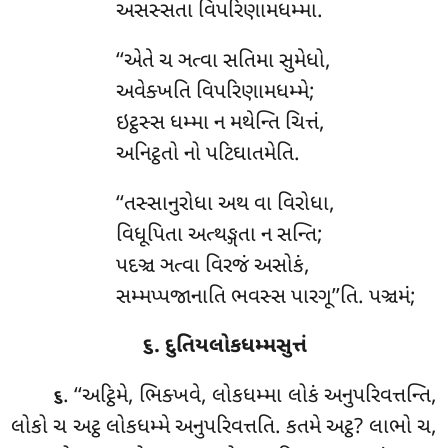
અસસ્સતા વિપરિણામધમ્મા.
‘‘એતે ચ ઞત્વા સતિમા સુમેધો,
અવેક્ખતિ વિપરિણામધમ્મે;
ઇટ્ઠસ્સ ધમ્મા ન મથેન્તિ ચિત્તં,
અનિટ્ઠતો નો પટિઘાતમેતિ.
‘‘તસ્સાનુરોધા
અથ વા વિરોધા,
વિધૂપિતા અત્થઙ્ગતા ન સન્તિ;
પદઞ્ચ ઞત્વા વિરજં અસોકં,
સમ્મપ્પજાનાતિ ભવસ્સ પારગૂ’’તિ. પઞ્ચમં;
૬. દુતિયલોકધમ્મસુત્તં
. ‘‘અટ્ઠિમે, ભિક્ખવે, લોકધમ્મા લોકં અનુપરિવત્તન્તિ,
૬
લોકો ચ અટ્ઠ લોકધમ્મે અનુપરિવત્તતિ. કતમે અટ્ઠ? લાભો ચ,