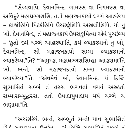
‘‘સેય્યથાપિ, દેવાનમિન્દ, ગામસ્સ વા નિગમસ્સ વા
અવિદૂરે મહાધઞ્ઞરાસિ. તતો મહાજનકાયો ધઞ્ઞં આહરેય્ય
– કાજેહિપિ પિટકેહિપિ ઉચ્છઙ્ગેહિપિ
અઞ્જલીહિપિ
. યો નુ
ખો, દેવાનમિન્દ, તં મહાજનકાયં ઉપસઙ્કમિત્વા એવં પુચ્છેય્ય
– ‘કુતો ઇમં ધઞ્ઞં આહરથા’તિ, કથં બ્યાકરમાનો નુ ખો,
દેવાનમિન્દ, સો મહાજનકાયો સમ્મા બ્યાકરમાનો
બ્યાકરેય્યા’’તિ? ‘‘‘અમુમ્હા મહાધઞ્ઞરાસિમ્હા આહરામા’તિ
ખો, ભન્તે, સો મહાજનકાયો સમ્મા બ્યાકરમાનો
બ્યાકરેય્યા’’તિ. ‘‘એવમેવં ખો, દેવાનમિન્દ, યં કિઞ્ચિ
સુભાસિતં સબ્બં તં તસ્સ ભગવતો વચનં અરહતો
સમ્માસમ્બુદ્ધસ્સ. તતો ઉપાદાયુપાદાય મયં ચઞ્ઞે ચ
ભણામા’’તિ.
‘‘અચ્છરિયં, ભન્તે, અબ્ભુતં ભન્તે! યાવ સુભાસિતં