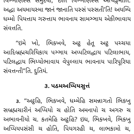
વિઞ્ઞાણસ્સ સમુદયો, ઇતિ વિઞ્ઞાણસ્સ અત્થઙ્ગમોતિ.
અદ્ધા અયમાયસ્મા જાનં જાનાતિ પસ્સં પસ્સતી’તિ! અયમ્પિ
ધમ્મો પિયત્તાય ગરુત્તાય ભાવનાય સામઞ્ઞાય એકીભાવાય
સંવત્તતિ.
‘‘ઇમે ખો, ભિક્ખવે, અટ્ઠ હેતૂ અટ્ઠ પચ્ચયા
આદિબ્રહ્મચરિયિકાય પઞ્ઞાય અપ્પટિલદ્ધાય પટિલાભાય,
પટિલદ્ધાય ભિય્યોભાવાય વેપુલ્લાય ભાવનાય પારિપૂરિયા
સંવત્તન્તી’’તિ. દુતિયં.
૩. પઠમઅપ્પિયસુત્તં
. ‘‘અટ્ઠહિ
, ભિક્ખવે, ધમ્મેહિ સમન્નાગતો ભિક્ખુ
૩
સબ્રહ્મચારીનં અપ્પિયો ચ હોતિ અમનાપો ચ અગરુ ચ
અભાવનીયો ચ. કતમેહિ અટ્ઠહિ? ઇધ, ભિક્ખવે, ભિક્ખુ
અપ્પિયપસંસી ચ હોતિ, પિયગરહી ચ, લાભકામો ચ,