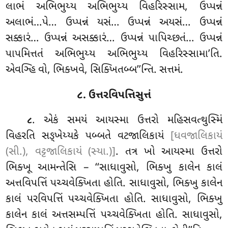
લાભં અભિભુય્ય અભિભુય્ય વિહરિસ્સામ, ઉપ્પન્નં
અલાભં…પે… ઉપ્પન્નં યસં… ઉપ્પન્નં અયસં… ઉપ્પન્નં
સક્કારં… ઉપ્પન્નં અસક્કારં… ઉપ્પન્નં પાપિચ્છતં… ઉપ્પન્નં
પાપમિત્તતં અભિભુય્ય અભિભુય્ય વિહરિસ્સામા’તિ.
એવઞ્હિ વો, ભિક્ખવે, સિક્ખિતબ્બ’’ન્તિ. સત્તમં.
૮. ઉત્તરવિપત્તિસુત્તં
. એકં
સમયં આયસ્મા ઉત્તરો મહિસવત્થુસ્મિં
૮
વિહરતિ સઙ્ખેય્યકે પબ્બતે વટજાલિકાયં
[ધવજાલિકાયં
(સી.), વટ્ટજાલિકાયં (સ્યા.)]
. તત્ર ખો આયસ્મા ઉત્તરો
ભિક્ખૂ આમન્તેસિ – ‘‘સાધાવુસો, ભિક્ખુ કાલેન કાલં
અત્તવિપત્તિં પચ્ચવેક્ખિતા હોતિ. સાધાવુસો, ભિક્ખુ કાલેન
કાલં પરવિપત્તિં પચ્ચવેક્ખિતા હોતિ. સાધાવુસો, ભિક્ખુ
કાલેન કાલં અત્તસમ્પત્તિં પચ્ચવેક્ખિતા હોતિ. સાધાવુસો,