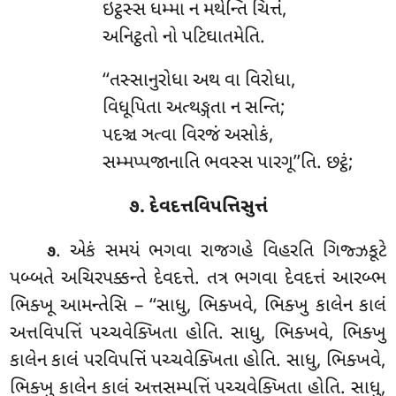
ઇટ્ઠસ્સ
ધમ્મા ન મથેન્તિ ચિત્તં,
અનિટ્ઠતો નો પટિઘાતમેતિ.
‘‘તસ્સાનુરોધા
અથ વા વિરોધા,
વિધૂપિતા અત્થઙ્ગતા ન સન્તિ;
પદઞ્ચ ઞત્વા વિરજં અસોકં,
સમ્મપ્પજાનાતિ ભવસ્સ પારગૂ’’તિ. છટ્ઠં;
૭. દેવદત્તવિપત્તિસુત્તં
. એકં સમયં ભગવા રાજગહે વિહરતિ ગિજ્ઝકૂટે
૭
પબ્બતે અચિરપક્કન્તે દેવદત્તે. તત્ર ભગવા દેવદત્તં આરબ્ભ
ભિક્ખૂ આમન્તેસિ – ‘‘સાધુ, ભિક્ખવે, ભિક્ખુ કાલેન કાલં
અત્તવિપત્તિં પચ્ચવેક્ખિતા હોતિ. સાધુ, ભિક્ખવે, ભિક્ખુ
કાલેન કાલં પરવિપત્તિં પચ્ચવેક્ખિતા
હોતિ. સાધુ, ભિક્ખવે,
ભિક્ખુ કાલેન કાલં અત્તસમ્પત્તિં પચ્ચવેક્ખિતા હોતિ. સાધુ
,