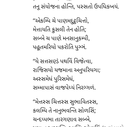
તનૂ સંયોજના હોન્તિ, પસ્સતો ઉપધિક્ખયં.
‘‘એકમ્પિ
ચે પાણમદુટ્ઠચિત્તો,
મેત્તાયતિ કુસલી તેન હોતિ;
સબ્બે ચ પાણે મનસાનુકમ્પી,
પહૂતમરિયો પકરોતિ પુઞ્ઞં.
‘‘યે સત્તસણ્ડં પથવિં વિજેત્વા,
રાજિસયો યજમાના અનુપરિયગા;
અસ્સમેધં પુરિસમેધં,
સમ્માપાસં વાજપેય્યં નિરગ્ગળં.
‘‘મેત્તસ્સ ચિત્તસ્સ સુભાવિતસ્સ,
કલમ્પિ તે નાનુભવન્તિ સોળસિં;
ચન્દપ્પભા તારગણાવ સબ્બે,