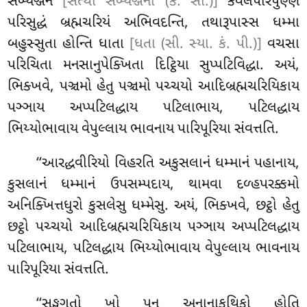
સબ્યઞ્જનં
[સત્થા સબ્યઞ્જના (ક. સી.)]
કેવલપરિપુણ્ણં
પરિસુદ્ધં બ્રહ્મચરિયં અભિવદન્તિ, તથારૂપાસ્સ ધમ્મા
બહુસ્સુતા હોન્તિ ધાતા
[ધતા (સી. સ્યા. કં. પી.)]
વચસા
પરિચિતા મનસાનુપેક્ખિતા દિટ્ઠિયા સુપ્પટિવિદ્ધા. અયં,
ભિક્ખવે, પઞ્ચમો હેતુ પઞ્ચમો પચ્ચયો આદિબ્રહ્મચરિયિકાય
પઞ્ઞાય અપ્પટિલદ્ધાય પટિલાભાય, પટિલદ્ધાય
ભિય્યોભાવાય વેપુલ્લાય ભાવનાય પારિપૂરિયા સંવત્તતિ.
‘‘આરદ્ધવીરિયો
વિહરતિ અકુસલાનં ધમ્માનં પહાનાય,
કુસલાનં ધમ્માનં ઉપસમ્પદાય, થામવા દળ્હપરક્કમો
અનિક્ખિત્તધુરો કુસલેસુ ધમ્મેસુ. અયં, ભિક્ખવે, છટ્ઠો હેતુ
છટ્ઠો પચ્ચયો આદિબ્રહ્મચરિયિકાય પઞ્ઞાય અપ્પટિલદ્ધાય
પટિલાભાય, પટિલદ્ધાય ભિય્યોભાવાય વેપુલ્લાય ભાવનાય
પારિપૂરિયા સંવત્તતિ.
‘‘સઙ્ઘગતો
ખો પન અનાનાકથિકો હોતિ