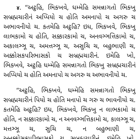
. ‘‘અટ્ઠહિ, ભિક્ખવે, ધમ્મેહિ સમન્નાગતો ભિક્ખુ
૪
સબ્રહ્મચારીનં અપ્પિયો ચ હોતિ અમનાપો ચ અગરુ ચ
અભાવનીયો ચ. કતમેહિ અટ્ઠહિ? ઇધ, ભિક્ખવે, ભિક્ખુ
લાભકામો ચ હોતિ, સક્કારકામો ચ, અનવઞ્ઞત્તિકામો ચ,
અકાલઞ્ઞૂ ચ, અમત્તઞ્ઞૂ ચ, અસુચિ ચ, બહુભાણી ચ,
અક્કોસકપરિભાસકો ચ સબ્રહ્મચારીનં. ઇમેહિ ખો,
ભિક્ખવે, અટ્ઠહિ ધમ્મેહિ સમન્નાગતો ભિક્ખુ સબ્રહ્મચારીનં
અપ્પિયો ચ હોતિ અમનાપો ચ
અગરુ ચ અભાવનીયો ચ.
‘‘અટ્ઠહિ, ભિક્ખવે, ધમ્મેહિ સમન્નાગતો ભિક્ખુ
સબ્રહ્મચારીનં પિયો ચ હોતિ મનાપો ચ ગરુ ચ ભાવનીયો ચ.
કતમેહિ અટ્ઠહિ? ઇધ, ભિક્ખવે, ભિક્ખુ ન લાભકામો ચ
હોતિ, ન સક્કારકામો ચ, ન અનવઞ્ઞત્તિકામો ચ, કાલઞ્ઞૂ ચ,
મત્તઞ્ઞૂ ચ, સુચિ ચ, ન બહુભાણી ચ,