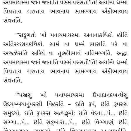
અયમાયસ્મા જાનં જાનાતિ પસ્સં પસ્સતી’તિ! અયમ્પિ ધમ્મો
પિયત્તાય ગરુત્તાય ભાવનાય સામઞ્ઞાય એકીભાવાય
સંવત્તતિ.
‘‘‘સઙ્ઘગતો
ખો પનાયમાયસ્મા અનાનાકથિકો હોતિ
અતિરચ્છાનકથિકો. સામં વા ધમ્મં
ભાસતિ પરં વા
અજ્ઝેસતિ અરિયં વા તુણ્હીભાવં નાતિમઞ્ઞતિ. અદ્ધા
અયમાયસ્મા જાનં જાનાતિ પસ્સં પસ્સતી’તિ! અયમ્પિ ધમ્મો
પિયત્તાય ગરુત્તાય ભાવનાય સામઞ્ઞાય એકીભાવાય
સંવત્તતિ.
‘‘‘પઞ્ચસુ ખો પનાયમાયસ્મા ઉપાદાનક્ખન્ધેસુ
ઉદયબ્બયાનુપસ્સી વિહરતિ – ઇતિ રૂપં, ઇતિ રૂપસ્સ
સમુદયો, ઇતિ રૂપસ્સ અત્થઙ્ગમો; ઇતિ વેદના…પે… ઇતિ
સઞ્ઞા…પે… ઇતિ સઙ્ખારા…પે… ઇતિ વિઞ્ઞાણં, ઇતિ