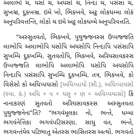
અલાભો ચ, યસો ચ, અયસો ચ, નિન્દા ચ, પસંસા ચ,
સુખઞ્ચ, દુક્ખઞ્ચ. ઇમે ખો, ભિક્ખવે, અટ્ઠ લોકધમ્મા લોકં
અનુપરિવત્તન્તિ, લોકો ચ ઇમે અટ્ઠ લોકધમ્મે અનુપરિવત્તતિ.
‘‘અસ્સુતવતો, ભિક્ખવે, પુથુજ્જનસ્સ ઉપ્પજ્જતિ
લાભોપિ અલાભોપિ યસોપિ અયસોપિ નિન્દાપિ પસંસાપિ
સુખમ્પિ દુક્ખમ્પિ. સુતવતોપિ, ભિક્ખવે, અરિયસાવકસ્સ
ઉપ્પજ્જતિ લાભોપિ અલાભોપિ યસોપિ અયસોપિ
નિન્દાપિ પસંસાપિ સુખમ્પિ દુક્ખમ્પિ. તત્ર, ભિક્ખવે, કો
વિસેસો
કો
અધિપ્પયાસો
[અધિપ્પાયો (સી.), અધિપ્પાયસો
(સ્યા. કં.) અધિ + પ + યસુ + ણ = અધિપ્પયાસો]
કિં
નાનાકરણં સુતવતો અરિયસાવકસ્સ અસ્સુતવતા
પુથુજ્જનેના’’તિ? ‘‘ભગવંમૂલકા નો, ભન્તે, ધમ્મા
ભગવંનેત્તિકા ભગવંપટિસરણા. સાધુ વત, ભન્તે,
ભગવન્તંયેવ પટિભાતુ એતસ્સ ભાસિતસ્સ અત્થો. ભગવતો