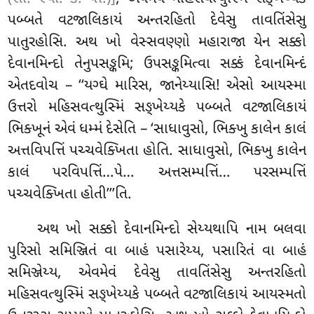
પબ્બતે વટજાલિકાયં અન્તરહિતો દેવેસુ તાવતિંસેસુ
પાતુરહોસિ. અથ ખો વેસ્સવણ્ણો મહારાજા યેન સક્કો
દેવાનમિન્દો તેનુપસઙ્કમિ; ઉપસઙ્કમિત્વા સક્કં
દેવાનમિન્દં
એતદવોચ – ‘‘યગ્ઘે મારિસ, જાનેય્યાસિ! એસો આયસ્મા
ઉત્તરો મહિસવત્થુસ્મિં સઙ્ખેય્યકે
પબ્બતે વટજાલિકાયં
ભિક્ખૂનં
એવં ધમ્મં દેસેતિ – ‘સાધાવુસો, ભિક્ખુ કાલેન કાલં
અત્તવિપત્તિં પચ્ચવેક્ખિતા હોતિ
. સાધાવુસો, ભિક્ખુ કાલેન
કાલં પરવિપત્તિં…પે… અત્તસમ્પત્તિં… પરસમ્પત્તિં
પચ્ચવેક્ખિતા હોતી’’’તિ.
અથ ખો સક્કો દેવાનમિન્દો સેય્યથાપિ નામ બલવા
પુરિસો સમિઞ્જિતં વા બાહં પસારેય્ય, પસારિતં વા બાહં
સમિઞ્જેય્ય, એવમેવં દેવેસુ તાવતિંસેસુ અન્તરહિતો
મહિસવત્થુસ્મિં સઙ્ખેય્યકે પબ્બતે વટજાલિકાયં આયસ્મતો