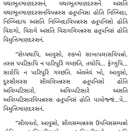
યથાભૂતઞાણદસ્સનં, યથાભૂતઞાણદસ્સને અસતિ
યથાભૂતઞાણદસ્સનવિપન્નસ્સ હતૂપનિસા હોતિ નિબ્બિદા,
નિબ્બિદાય અસતિ નિબ્બિદાવિપન્નસ્સ હતૂપનિસો હોતિ
વિરાગો, વિરાગે અસતિ વિરાગવિપન્નસ્સ હતૂપનિસં હોતિ
વિમુત્તિઞાણદસ્સનં.
‘‘સેય્યથાપિ, આવુસો, રુક્ખો સાખાપલાસવિપન્નો.
તસ્સ પપટિકાપિ ન પારિપૂરિં ગચ્છતિ, તચોપિ… ફેગ્ગુપિ…
સારોપિ ન પારિપૂરિં ગચ્છતિ. એવમેવં ખો, આવુસો,
દુસ્સીલસ્સ સીલવિપન્નસ્સ હતૂપનિસો હોતિ
અવિપ્પટિસારો, અવિપ્પટિસારે અસતિ
અવિપ્પટિસારવિપન્નસ્સ હતૂપનિસં હોતિ પામોજ્જં…પે…
વિમુત્તિઞાણદસ્સનં.
‘‘સીલવતો, આવુસો, સીલસમ્પન્નસ્સ ઉપનિસસમ્પન્નો