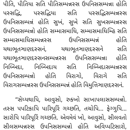
પીતિ, પીતિયા સતિ પીતિસમ્પન્નસ્સ ઉપનિસસમ્પન્ના હોતિ
પસ્સદ્ધિ, પસ્સદ્ધિયા સતિ પસ્સદ્ધિસમ્પન્નસ્સ
ઉપનિસસમ્પન્નં હોતિ સુખં, સુખે સતિ સુખસમ્પન્નસ્સ
ઉપનિસસમ્પન્નો હોતિ સમ્માસમાધિ, સમ્માસમાધિમ્હિ સતિ
સમ્માસમાધિસમ્પન્નસ્સ ઉપનિસસમ્પન્નં હોતિ
યથાભૂતઞાણદસ્સનં, યથાભૂતઞાણદસ્સને સતિ
યથાભૂતઞાણદસ્સનસમ્પન્નસ્સ ઉપનિસસમ્પન્ના હોતિ
નિબ્બિદા, નિબ્બિદાય સતિ નિબ્બિદાસમ્પન્નસ્સ
ઉપનિસસમ્પન્નો હોતિ વિરાગો, વિરાગે સતિ
વિરાગસમ્પન્નસ્સ ઉપનિસસમ્પન્નં હોતિ વિમુત્તિઞાણદસ્સનં.
‘‘સેય્યથાપિ, આવુસો, રુક્ખો સાખાપલાસસમ્પન્નો.
તસ્સ પપટિકાપિ પારિપૂરિં ગચ્છતિ, તચોપિ… ફેગ્ગુપિ…
સારોપિ પારિપૂરિં ગચ્છતિ. એવમેવં ખો, આવુસો, સીલવતો
સીલસમ્પન્નસ્સ ઉપનિસસમ્પન્નો હોતિ અવિપ્પટિસારો,