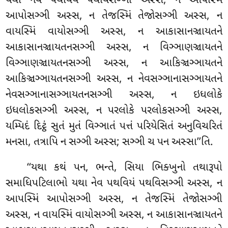
યથા નેવ પથવિયં પથવિસઞ્ઞી અસ્સ, ન આપસ્મિં
આપોસઞ્ઞી અસ્સ, ન તેજસ્મિં તેજોસઞ્ઞી અસ્સ, ન
વાયસ્મિં વાયોસઞ્ઞી અસ્સ, ન આકાસાનઞ્ચાયતને
આકાસાનઞ્ચાયતનસઞ્ઞી અસ્સ, ન વિઞ્ઞાણઞ્ચાયતને
વિઞ્ઞાણઞ્ચાયતનસઞ્ઞી અસ્સ, ન આકિઞ્ચઞ્ઞાયતને
આકિઞ્ચઞ્ઞાયતનસઞ્ઞી
અસ્સ, ન નેવસઞ્ઞાનાસઞ્ઞાયતને
નેવસઞ્ઞાનાસઞ્ઞાયતનસઞ્ઞી અસ્સ, ન ઇધલોકે
ઇધલોકસઞ્ઞી અસ્સ
, ન પરલોકે પરલોકસઞ્ઞી
અસ્સ,
યમ્પિદં દિટ્ઠં સુતં મુતં વિઞ્ઞાતં પત્તં પરિયેસિતં અનુવિચરિતં
મનસા, તત્રાપિ ન સઞ્ઞી અસ્સ; સઞ્ઞી ચ પન અસ્સા’’તિ.
‘‘યથા કથં પન, ભન્તે, સિયા ભિક્ખુનો તથારૂપો
સમાધિપટિલાભો યથા નેવ પથવિયં પથવિસઞ્ઞી અસ્સ, ન
આપસ્મિં આપોસઞ્ઞી અસ્સ, ન તેજસ્મિં તેજોસઞ્ઞી
અસ્સ, ન વાયસ્મિં વાયોસઞ્ઞી અસ્સ, ન આકાસાનઞ્ચાયતને