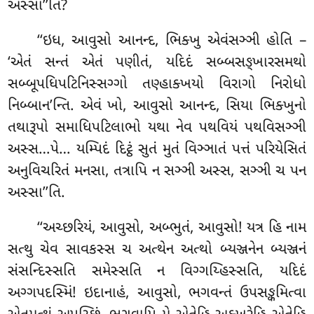
અસ્સા’’તિ?
‘‘ઇધ, આવુસો આનન્દ, ભિક્ખુ એવંસઞ્ઞી હોતિ –
‘એતં સન્તં એતં પણીતં, યદિદં સબ્બસઙ્ખારસમથો
સબ્બૂપધિપટિનિસ્સગ્ગો તણ્હાક્ખયો વિરાગો નિરોધો
નિબ્બાન’ન્તિ. એવં ખો, આવુસો આનન્દ, સિયા ભિક્ખુનો
તથારૂપો સમાધિપટિલાભો યથા નેવ પથવિયં પથવિસઞ્ઞી
અસ્સ…પે… યમ્પિદં દિટ્ઠં સુતં મુતં વિઞ્ઞાતં પત્તં પરિયેસિતં
અનુવિચરિતં મનસા, તત્રાપિ ન સઞ્ઞી અસ્સ, સઞ્ઞી ચ પન
અસ્સા’’તિ.
‘‘અચ્છરિયં, આવુસો, અબ્ભુતં, આવુસો! યત્ર હિ નામ
સત્થુ ચેવ સાવકસ્સ ચ અત્થેન અત્થો બ્યઞ્જનેન બ્યઞ્જનં
સંસન્દિસ્સતિ સમેસ્સતિ ન વિગ્ગય્હિસ્સતિ, યદિદં
અગ્ગપદસ્મિં! ઇદાનાહં, આવુસો, ભગવન્તં ઉપસઙ્કમિત્વા