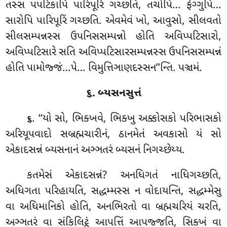
તસ્સ પપટિકાપિ પારિપૂરિં ગચ્છતિ
, તચોપિ… ફેગ્ગુપિ…
સારોપિ પારિપૂરિં ગચ્છતિ. એવમેવં ખો, આવુસો, સીલવતો
સીલસમ્પન્નસ્સ ઉપનિસસમ્પન્નો હોતિ અવિપ્પટિસારો,
અવિપ્પટિસારે સતિ અવિપ્પટિસારસમ્પન્નસ્સ ઉપનિસસમ્પન્નં
હોતિ પામોજ્જં…પે… વિમુત્તિઞાણદસ્સન’’ન્તિ. પઞ્ચમં.
૬. બ્યસનસુત્તં
. ‘‘યો સો, ભિક્ખવે, ભિક્ખુ અક્કોસકો પરિભાસકો
૬
અરિયૂપવાદો સબ્રહ્મચારીનં, ઠાનમેતં અવકાસો યં સો
એકાદસન્નં બ્યસનાનં અઞ્ઞતરં બ્યસનં નિગચ્છેય્ય.
કતમેસં એકાદસન્નં? અનધિગતં નાધિગચ્છતિ,
અધિગતા પરિહાયતિ, સદ્ધમ્મસ્સ ન વોદાયન્તિ, સદ્ધમ્મેસુ
વા અધિમાનિકો હોતિ, અનભિરતો વા બ્રહ્મચરિયં ચરતિ,
અઞ્ઞતરં વા સંકિલિટ્ઠં
આપત્તિં આપજ્જતિ, સિક્ખં વા