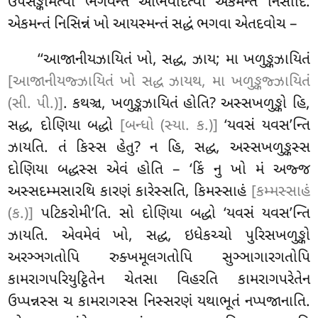
ઉપસઙ્કમિત્વા ભગવન્તં અભિવાદેત્વા એકમન્તં નિસીદિ.
એકમન્તં નિસિન્નં ખો આયસ્મન્તં સદ્ધં ભગવા એતદવોચ –
‘‘આજાનીયઝાયિતં ખો, સદ્ધ, ઝાય; મા ખળુઙ્કઝાયિતં
[આજાનીયજ્ઝાયિતં ખો સદ્ધ ઝાયથ, મા ખળુઙ્કજ્ઝાયિતં
(સી. પી.)]
. કથઞ્ચ, ખળુઙ્કઝાયિતં હોતિ? અસ્સખળુઙ્કો હિ
,
સદ્ધ, દોણિયા બદ્ધો
[બન્ધો (સ્યા. ક.)]
‘યવસં યવસ’ન્તિ
ઝાયતિ. તં કિસ્સ હેતુ? ન હિ, સદ્ધ, અસ્સખળુઙ્કસ્સ
દોણિયા બદ્ધસ્સ એવં હોતિ – ‘કિં નુ ખો મં અજ્જ
અસ્સદમ્મસારથિ કારણં કારેસ્સતિ, કિમસ્સાહં
[કમ્મસ્સાહં
(ક.)]
પટિકરોમી’તિ. સો દોણિયા બદ્ધો ‘યવસં યવસ’ન્તિ
ઝાયતિ. એવમેવં ખો, સદ્ધ, ઇધેકચ્ચો પુરિસખળુઙ્કો
અરઞ્ઞગતોપિ રુક્ખમૂલગતોપિ સુઞ્ઞાગારગતોપિ
કામરાગપરિયુટ્ઠિતેન ચેતસા વિહરતિ કામરાગપરેતેન
ઉપ્પન્નસ્સ ચ કામરાગસ્સ નિસ્સરણં યથાભૂતં નપ્પજાનાતિ.