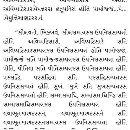
અવિપ્પટિસારો, અવિપ્પટિસારે અસતિ
અવિપ્પટિસારવિપન્નસ્સ હતૂપનિસં હોતિ પામોજ્જં…પે…
વિમુત્તિઞાણદસ્સનં.
‘‘સીલવતો, ભિક્ખવે, સીલસમ્પન્નસ્સ ઉપનિસસમ્પન્નો
હોતિ અવિપ્પટિસારો, અવિપ્પટિસારે સતિ
અવિપ્પટિસારસમ્પન્નસ્સ ઉપનિસસમ્પન્નં હોતિ પામોજ્જં,
પામોજ્જે સતિ પામોજ્જસમ્પન્નસ્સ ઉપનિસસમ્પન્ના હોતિ
પીતિ, પીતિયા સતિ પીતિસમ્પન્નસ્સ ઉપનિસસમ્પન્ના હોતિ
પસ્સદ્ધિ, પસ્સદ્ધિયા સતિ પસ્સદ્ધિસમ્પન્નસ્સ
ઉપનિસસમ્પન્નં હોતિ સુખં, સુખે સતિ સુખસમ્પન્નસ્સ
ઉપનિસસમ્પન્નો
હોતિ સમ્માસમાધિ, સમ્માસમાધિમ્હિ સતિ
સમ્માસમાધિસમ્પન્નસ્સ ઉપનિસસમ્પન્નં હોતિ
યથાભૂતઞાણદસ્સનં, યથાભૂતઞાણદસ્સને સતિ
યથાભૂતઞાણદસ્સનસમ્પન્નસ્સ ઉપનિસસમ્પન્ના હોતિ