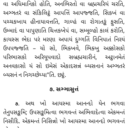
વા અધિમાનિકો હોતિ, અનભિરતો વા બ્રહ્મચરિયં ચરતિ,
અઞ્ઞતરં વા સંકિલિટ્ઠં આપત્તિં આપજ્જતિ, સિક્ખં વા
પચ્ચક્ખાય હીનાયાવત્તતિ, ગાળ્હં વા રોગાતઙ્કં ફુસતિ,
ઉમ્માદં વા પાપુણાતિ ચિત્તક્ખેપં વા, સમ્મૂળ્હો કાલં કરોતિ,
કાયસ્સ ભેદા પરં મરણા અપાયં દુગ્ગતિં વિનિપાતં
નિરયં
ઉપપજ્જતિ – યો સો, ભિક્ખવે, ભિક્ખુ અક્કોસકો
પરિભાસકો અરિયૂપવાદો સબ્રહ્મચારીનં, અટ્ઠાનમેતં
અનવકાસો યં સો ઇમેસં એકાદસન્નં બ્યસનાનં અઞ્ઞતરં
બ્યસનં ન નિગચ્છેય્યા’’તિ. છટ્ઠં.
૭. સઞ્ઞાસુત્તં
. અથ
ખો આયસ્મા આનન્દો યેન ભગવા
૭
તેનુપસઙ્કમિ; ઉપસઙ્કમિત્વા ભગવન્તં અભિવાદેત્વા એકમન્તં
નિસીદિ. એકમન્તં નિસિન્નો ખો આયસ્મા આનન્દો ભગવન્તં