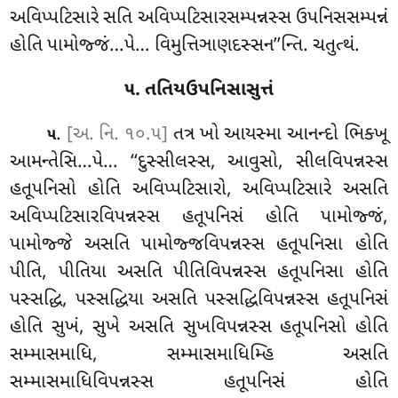
અવિપ્પટિસારે
સતિ અવિપ્પટિસારસમ્પન્નસ્સ ઉપનિસસમ્પન્નં
હોતિ પામોજ્જં…પે… વિમુત્તિઞાણદસ્સન’’ન્તિ. ચતુત્થં.
૫. તતિયઉપનિસાસુત્તં
.
[અ. નિ. ૧૦.૫]
તત્ર
ખો આયસ્મા આનન્દો ભિક્ખૂ
૫
આમન્તેસિ…પે… ‘‘દુસ્સીલસ્સ, આવુસો, સીલવિપન્નસ્સ
હતૂપનિસો હોતિ અવિપ્પટિસારો, અવિપ્પટિસારે અસતિ
અવિપ્પટિસારવિપન્નસ્સ હતૂપનિસં હોતિ પામોજ્જં,
પામોજ્જે અસતિ પામોજ્જવિપન્નસ્સ હતૂપનિસા હોતિ
પીતિ, પીતિયા અસતિ પીતિવિપન્નસ્સ હતૂપનિસા હોતિ
પસ્સદ્ધિ, પસ્સદ્ધિયા અસતિ પસ્સદ્ધિવિપન્નસ્સ હતૂપનિસં
હોતિ સુખં, સુખે અસતિ સુખવિપન્નસ્સ હતૂપનિસો હોતિ
સમ્માસમાધિ, સમ્માસમાધિમ્હિ અસતિ
સમ્માસમાધિવિપન્નસ્સ હતૂપનિસં હોતિ