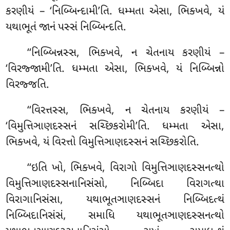
કરણીયં – ‘નિબ્બિન્દામી’તિ. ધમ્મતા એસા, ભિક્ખવે, યં
યથાભૂતં જાનં પસ્સં નિબ્બિન્દતિ.
‘‘નિબ્બિન્નસ્સ, ભિક્ખવે, ન ચેતનાય કરણીયં –
‘વિરજ્જામી’તિ. ધમ્મતા એસા, ભિક્ખવે, યં નિબ્બિન્નો
વિરજ્જતિ.
‘‘વિરત્તસ્સ, ભિક્ખવે, ન ચેતનાય કરણીયં –
‘વિમુત્તિઞાણદસ્સનં સચ્છિકરોમી’તિ. ધમ્મતા એસા,
ભિક્ખવે, યં વિરત્તો વિમુત્તિઞાણદસ્સનં સચ્છિકરોતિ.
‘‘ઇતિ ખો, ભિક્ખવે, વિરાગો વિમુત્તિઞાણદસ્સનત્થો
વિમુત્તિઞાણદસ્સનાનિસંસો, નિબ્બિદા વિરાગત્થા
વિરાગાનિસંસા, યથાભૂતઞાણદસ્સનં નિબ્બિદત્થં
નિબ્બિદાનિસંસં, સમાધિ યથાભૂતઞાણદસ્સનત્થો