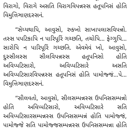
વિરાગો, વિરાગે અસતિ વિરાગવિપન્નસ્સ હતૂપનિસં હોતિ
વિમુત્તિઞાણદસ્સનં.
‘‘સેય્યથાપિ, આવુસો, રુક્ખો સાખાપલાસવિપન્નો.
તસ્સ પપટિકાપિ ન પારિપૂરિં ગચ્છતિ, તચોપિ… ફેગ્ગુપિ…
સારોપિ ન પારિપૂરિં ગચ્છતિ. એવમેવં ખો, આવુસો,
દુસ્સીલસ્સ સીલવિપન્નસ્સ હતૂપનિસો હોતિ
અવિપ્પટિસારો, અવિપ્પટિસારે અસતિ
અવિપ્પટિસારવિપન્નસ્સ હતૂપનિસં હોતિ પામોજ્જં…પે…
વિમુત્તિઞાણદસ્સનં.
‘‘સીલવતો, આવુસો, સીલસમ્પન્નસ્સ ઉપનિસસમ્પન્નો
હોતિ અવિપ્પટિસારો, અવિપ્પટિસારે સતિ
અવિપ્પટિસારસમ્પન્નસ્સ ઉપનિસસમ્પન્નં હોતિ પામોજ્જં,
પામોજ્જે સતિ પામોજ્જસમ્પન્નસ્સ ઉપનિસસમ્પન્ના હોતિ