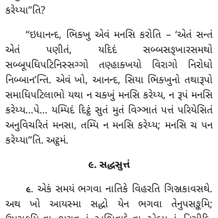
કરેય્યા’’તિ?
‘‘ઇધાનન્દ, ભિક્ખુ એવં મનસિ કરોતિ – ‘એતં સન્તં
એતં પણીતં, યદિદં સબ્બસઙ્ખારસમથો
સબ્બૂપધિપટિનિસ્સગ્ગો તણ્હાક્ખયો વિરાગો નિરોધો
નિબ્બાન’ન્તિ. એવં ખો, આનન્દ, સિયા ભિક્ખુનો તથારૂપો
સમાધિપટિલાભો યથા ન ચક્ખું મનસિ કરેય્ય, ન રૂપં મનસિ
કરેય્ય…પે… યમ્પિદં
દિટ્ઠં સુતં મુતં વિઞ્ઞાતં પત્તં પરિયેસિતં
અનુવિચરિતં મનસા, તમ્પિ ન મનસિ કરેય્ય; મનસિ ચ પન
કરેય્યા’’તિ. અટ્ઠમં.
૯. સદ્ધસુત્તં
. એકં સમયં ભગવા નાતિકે વિહરતિ ગિઞ્જકાવસથે
.
૯
અથ ખો આયસ્મા સદ્ધો યેન
ભગવા તેનુપસઙ્કમિ;