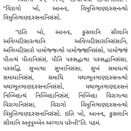
‘‘વિરાગો પન, ભન્તે, કિમત્થિયો કિમાનિસંસો’’?
‘‘વિરાગો ખો, આનન્દ, વિમુત્તિઞાણદસ્સનત્થો
વિમુત્તિઞાણદસ્સનાનિસંસો.
‘‘ઇતિ ખો, આનન્દ, કુસલાનિ સીલાનિ
અવિપ્પટિસારત્થાનિ અવિપ્પટિસારાનિસંસાનિ,
અવિપ્પટિસારો
પામોજ્જત્થો પામોજ્જાનિસંસો, પામોજ્જં
પીતત્થં પીતાનિસંસં, પીતિ પસ્સદ્ધત્થા પસ્સદ્ધાનિસંસા,
પસ્સદ્ધિ સુખત્થા સુખાનિસંસા, સુખં સમાધત્થં
સમાધાનિસંસં, સમાધિ યથાભૂતઞાણદસ્સનત્થો
યથાભૂતઞાણદસ્સનાનિસંસો, યથાભૂતઞાણદસ્સનં
નિબ્બિદત્થં નિબ્બિદાનિસંસં, નિબ્બિદા વિરાગત્થા
વિરાગાનિસંસા, વિરાગો વિમુત્તિઞાણદસ્સનત્થો
વિમુત્તિઞાણદસ્સનાનિસંસો. ઇતિ ખો, આનન્દ, કુસલાનિ
સીલાનિ અનુપુબ્બેન અગ્ગાય પરેન્તી’’તિ. પઠમં.