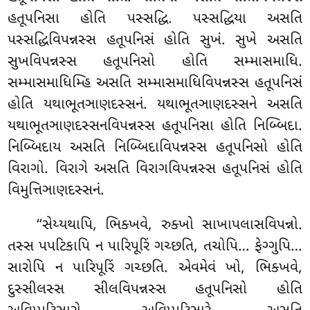
હતૂપનિસા હોતિ પસ્સદ્ધિ. પસ્સદ્ધિયા અસતિ
પસ્સદ્ધિવિપન્નસ્સ હતૂપનિસં
હોતિ સુખં. સુખે અસતિ
સુખવિપન્નસ્સ હતૂપનિસો હોતિ સમ્માસમાધિ.
સમ્માસમાધિમ્હિ અસતિ સમ્માસમાધિવિપન્નસ્સ હતૂપનિસં
હોતિ યથાભૂતઞાણદસ્સનં. યથાભૂતઞાણદસ્સને અસતિ
યથાભૂતઞાણદસ્સનવિપન્નસ્સ હતૂપનિસા
હોતિ નિબ્બિદા.
નિબ્બિદાય અસતિ નિબ્બિદાવિપન્નસ્સ હતૂપનિસો હોતિ
વિરાગો. વિરાગે અસતિ વિરાગવિપન્નસ્સ હતૂપનિસં હોતિ
વિમુત્તિઞાણદસ્સનં.
‘‘સેય્યથાપિ, ભિક્ખવે, રુક્ખો સાખાપલાસવિપન્નો.
તસ્સ પપટિકાપિ ન પારિપૂરિં ગચ્છતિ, તચોપિ… ફેગ્ગુપિ…
સારોપિ ન પારિપૂરિં ગચ્છતિ. એવમેવં ખો, ભિક્ખવે,
દુસ્સીલસ્સ સીલવિપન્નસ્સ હતૂપનિસો હોતિ