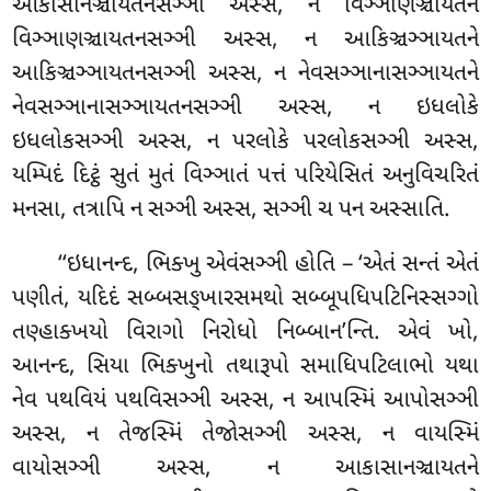
આકાસાનઞ્ચાયતનસઞ્ઞી અસ્સ, ન વિઞ્ઞાણઞ્ચાયતને
વિઞ્ઞાણઞ્ચાયતનસઞ્ઞી અસ્સ, ન આકિઞ્ચઞ્ઞાયતને
આકિઞ્ચઞ્ઞાયતનસઞ્ઞી
અસ્સ, ન નેવસઞ્ઞાનાસઞ્ઞાયતને
નેવસઞ્ઞાનાસઞ્ઞાયતનસઞ્ઞી અસ્સ, ન ઇધલોકે
ઇધલોકસઞ્ઞી અસ્સ, ન પરલોકે પરલોકસઞ્ઞી અસ્સ,
યમ્પિદં દિટ્ઠં સુતં મુતં વિઞ્ઞાતં પત્તં પરિયેસિતં અનુવિચરિતં
મનસા, તત્રાપિ ન સઞ્ઞી અસ્સ, સઞ્ઞી ચ પન અસ્સાતિ.
‘‘ઇધાનન્દ, ભિક્ખુ એવંસઞ્ઞી હોતિ – ‘એતં સન્તં એતં
પણીતં, યદિદં સબ્બસઙ્ખારસમથો સબ્બૂપધિપટિનિસ્સગ્ગો
તણ્હાક્ખયો વિરાગો નિરોધો નિબ્બાન’ન્તિ. એવં ખો,
આનન્દ, સિયા ભિક્ખુનો તથારૂપો સમાધિપટિલાભો યથા
નેવ પથવિયં પથવિસઞ્ઞી અસ્સ, ન આપસ્મિં આપોસઞ્ઞી
અસ્સ, ન તેજસ્મિં તેજોસઞ્ઞી અસ્સ, ન વાયસ્મિં
વાયોસઞ્ઞી અસ્સ, ન આકાસાનઞ્ચાયતને