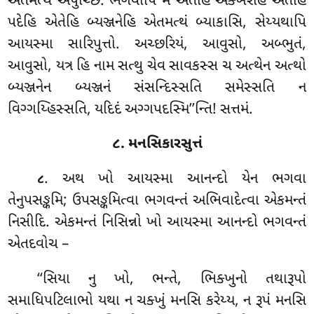
એતમત્થં અપુચ્છિં. ભગવાપિ મે એતેહિ અક્ખરેહિ એતેહિ
પદેહિ એતેહિ બ્યઞ્જનેહિ એતમત્થં બ્યાકાસિ, સેય્યથાપિ
આયસ્મા સારિપુત્તો. અચ્છરિયં, આવુસો, અબ્ભુતં,
આવુસો, યત્ર હિ નામ સત્થુ ચેવ સાવકસ્સ ચ અત્થેન અત્થો
બ્યઞ્જનેન બ્યઞ્જનં સંસન્દિસ્સતિ સમેસ્સતિ ન
વિગ્ગય્હિસ્સતિ, યદિદં અગ્ગપદસ્મિ’’ન્તિ! સત્તમં.
૮. મનસિકારસુત્તં
. અથ ખો આયસ્મા આનન્દો યેન ભગવા
૮
તેનુપસઙ્કમિ; ઉપસઙ્કમિત્વા ભગવન્તં અભિવાદેત્વા એકમન્તં
નિસીદિ. એકમન્તં નિસિન્નો ખો આયસ્મા આનન્દો ભગવન્તં
એતદવોચ –
‘‘સિયા
નુ ખો, ભન્તે, ભિક્ખુનો તથારૂપો
સમાધિપટિલાભો યથા ન ચક્ખું મનસિ કરેય્ય, ન રૂપં મનસિ