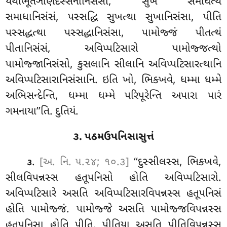
યથાભૂતઞાણદસ્સનાનિસંસો, સુખં સમાધત્થં
સમાધાનિસંસં, પસ્સદ્ધિ સુખત્થા સુખાનિસંસા, પીતિ
પસ્સદ્ધત્થા પસ્સદ્ધાનિસંસા, પામોજ્જં પીતત્થં
પીતાનિસંસં, અવિપ્પટિસારો પામોજ્જત્થો
પામોજ્જાનિસંસો, કુસલાનિ સીલાનિ અવિપ્પટિસારત્થાનિ
અવિપ્પટિસારાનિસંસાનિ. ઇતિ ખો, ભિક્ખવે, ધમ્મા ધમ્મે
અભિસન્દેન્તિ, ધમ્મા ધમ્મે પરિપૂરેન્તિ અપારા પારં
ગમનાયા’’તિ. દુતિયં.
૩. પઠમઉપનિસાસુત્તં
.
[અ. નિ. ૫.૨૪; ૧૦.૩]
‘‘દુસ્સીલસ્સ, ભિક્ખવે,
૩
સીલવિપન્નસ્સ હતૂપનિસો હોતિ અવિપ્પટિસારો.
અવિપ્પટિસારે અસતિ અવિપ્પટિસારવિપન્નસ્સ હતૂપનિસં
હોતિ પામોજ્જં. પામોજ્જે અસતિ પામોજ્જવિપન્નસ્સ
હતૂપનિસા હોતિ પીતિ. પીતિયા અસતિ પીતિવિપન્નસ્સ