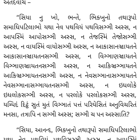
એતદવોચ –
‘‘સિયા નુ ખો, ભન્તે, ભિક્ખુનો તથારૂપો
સમાધિપટિલાભો યથા નેવ પથવિયં પથવિસઞ્ઞી અસ્સ, ન
આપસ્મિં આપોસઞ્ઞી અસ્સ, ન તેજસ્મિં તેજોસઞ્ઞી
અસ્સ, ન વાયસ્મિં વાયોસઞ્ઞી અસ્સ, ન આકાસાનઞ્ચાયતને
આકાસાનઞ્ચાયતનસઞ્ઞી અસ્સ, ન વિઞ્ઞાણઞ્ચાયતને
વિઞ્ઞાણઞ્ચાયતનસઞ્ઞી અસ્સ, ન આકિઞ્ચઞ્ઞાયતને
આકિઞ્ચઞ્ઞાયતનસઞ્ઞી અસ્સ, ન નેવસઞ્ઞાનાસઞ્ઞાયતને
નેવસઞ્ઞાનાસઞ્ઞાયતનસઞ્ઞી અસ્સ, ન ઇધલોકે
ઇધલોકસઞ્ઞી અસ્સ, ન પરલોકે પરલોકસઞ્ઞી અસ્સ,
યમ્પિદં દિટ્ઠં સુતં મુતં વિઞ્ઞાતં પત્તં પરિયેસિતં અનુવિચરિતં
મનસા, તત્રાપિ ન સઞ્ઞી અસ્સ; સઞ્ઞી ચ પન અસ્સાતિ?
‘‘સિયા, આનન્દ, ભિક્ખુનો તથારૂપો સમાધિપટિલાભો