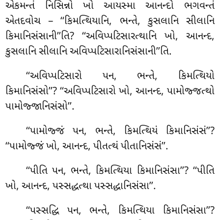
એકમન્તં નિસિન્નો ખો આયસ્મા આનન્દો ભગવન્તં
એતદવોચ – ‘‘કિમત્થિયાનિ, ભન્તે, કુસલાનિ સીલાનિ
કિમાનિસંસાની’’તિ? ‘‘અવિપ્પટિસારત્થાનિ ખો, આનન્દ,
કુસલાનિ સીલાનિ અવિપ્પટિસારાનિસંસાની’’તિ.
‘‘અવિપ્પટિસારો
પન, ભન્તે, કિમત્થિયો
કિમાનિસંસો’’? ‘‘અવિપ્પટિસારો ખો, આનન્દ, પામોજ્જત્થો
પામોજ્જાનિસંસો’’.
‘‘પામોજ્જં પન, ભન્તે, કિમત્થિયં કિમાનિસંસં’’?
‘‘પામોજ્જં ખો, આનન્દ, પીતત્થં પીતાનિસંસં’’.
‘‘પીતિ પન, ભન્તે, કિમત્થિયા કિમાનિસંસા’’? ‘‘પીતિ
ખો, આનન્દ, પસ્સદ્ધત્થા પસ્સદ્ધાનિસંસા’’.
‘‘પસ્સદ્ધિ પન, ભન્તે, કિમત્થિયા કિમાનિસંસા’’?