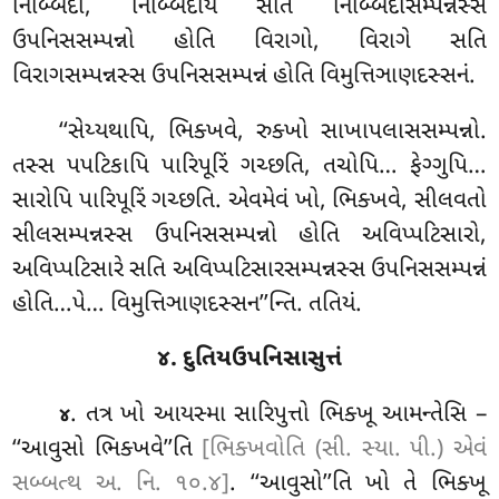
નિબ્બિદા, નિબ્બિદાય સતિ નિબ્બિદાસમ્પન્નસ્સ
ઉપનિસસમ્પન્નો હોતિ વિરાગો, વિરાગે સતિ
વિરાગસમ્પન્નસ્સ ઉપનિસસમ્પન્નં હોતિ વિમુત્તિઞાણદસ્સનં.
‘‘સેય્યથાપિ, ભિક્ખવે, રુક્ખો સાખાપલાસસમ્પન્નો.
તસ્સ પપટિકાપિ પારિપૂરિં ગચ્છતિ, તચોપિ… ફેગ્ગુપિ…
સારોપિ પારિપૂરિં ગચ્છતિ. એવમેવં ખો, ભિક્ખવે, સીલવતો
સીલસમ્પન્નસ્સ ઉપનિસસમ્પન્નો હોતિ અવિપ્પટિસારો,
અવિપ્પટિસારે સતિ અવિપ્પટિસારસમ્પન્નસ્સ ઉપનિસસમ્પન્નં
હોતિ…પે… વિમુત્તિઞાણદસ્સન’’ન્તિ. તતિયં.
૪. દુતિયઉપનિસાસુત્તં
. તત્ર
ખો આયસ્મા સારિપુત્તો ભિક્ખૂ આમન્તેસિ –
૪
‘‘આવુસો ભિક્ખવે’’તિ
[ભિક્ખવોતિ (સી. સ્યા. પી.) એવં
સબ્બત્થ અ. નિ. ૧૦.૪]
. ‘‘આવુસો’’તિ ખો તે ભિક્ખૂ