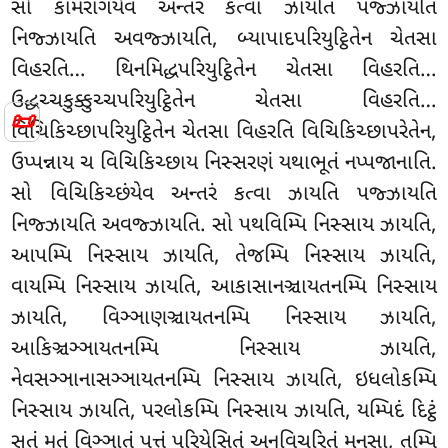
સો કામરાગંયેવ અન્તરં કત્વા ઝાયતિ પજ્ઝાયતિ
નિજ્ઝાયતિ અવજ્ઝાયતિ, બ્યાપાદપરિયુટ્ઠિતેન ચેતસા
વિહરતિ… થિનમિદ્ધપરિયુટ્ઠિતેન ચેતસા વિહરતિ…
ઉદ્ધચ્ચકુક્કુચ્ચપરિયુટ્ઠિતેન ચેતસા વિહરતિ…
📜
વિચિકિચ્છાપરિયુટ્ઠિતેન ચેતસા વિહરતિ વિચિકિચ્છાપરેતેન,
ઉપ્પન્નાય ચ વિચિકિચ્છાય નિસ્સરણં યથાભૂતં નપ્પજાનાતિ.
સો વિચિકિચ્છંયેવ અન્તરં કત્વા ઝાયતિ પજ્ઝાયતિ
નિજ્ઝાયતિ
અવજ્ઝાયતિ. સો પથવિમ્પિ નિસ્સાય ઝાયતિ,
આપમ્પિ નિસ્સાય ઝાયતિ, તેજમ્પિ નિસ્સાય ઝાયતિ,
વાયમ્પિ નિસ્સાય ઝાયતિ, આકાસાનઞ્ચાયતનમ્પિ નિસ્સાય
ઝાયતિ, વિઞ્ઞાણઞ્ચાયતનમ્પિ નિસ્સાય ઝાયતિ,
આકિઞ્ચઞ્ઞાયતનમ્પિ નિસ્સાય ઝાયતિ,
નેવસઞ્ઞાનાસઞ્ઞાયતનમ્પિ નિસ્સાય ઝાયતિ, ઇધલોકમ્પિ
નિસ્સાય ઝાયતિ, પરલોકમ્પિ નિસ્સાય ઝાયતિ, યમ્પિદં દિટ્ઠં
સુતં મુતં વિઞ્ઞાતં પત્તં પરિયેસિતં અનુવિચરિતં મનસા, તમ્પિ