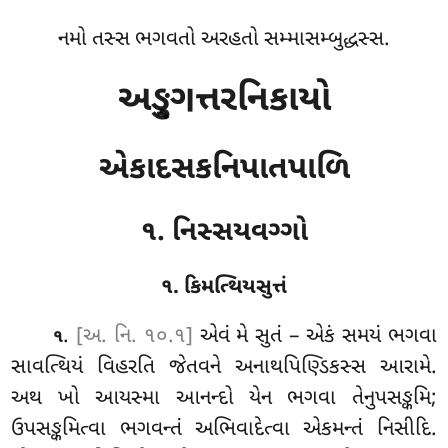
નમો તસ્સ ભગવતો અરહતો સમ્માસમ્બુદ્ધસ્સ.
અઙ્ગુત્તરનિકાયો
એકાદસકનિપાતપાળિ
૧. નિસ્સયવગ્ગો
૧. કિમત્થિયસુત્તં
.
[અ. નિ. ૧૦.૧]
એવં
મે સુતં – એકં
સમયં ભગવા
૧
સાવત્થિયં વિહરતિ જેતવને અનાથપિણ્ડિકસ્સ આરામે.
અથ
ખો આયસ્મા આનન્દો યેન ભગવા તેનુપસઙ્કમિ;
ઉપસઙ્કમિત્વા ભગવન્તં અભિવાદેત્વા એકમન્તં નિસીદિ.