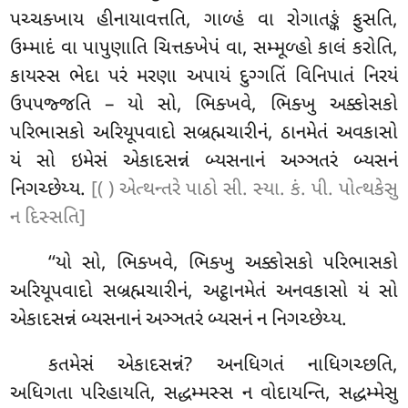
પચ્ચક્ખાય હીનાયાવત્તતિ, ગાળ્હં વા રોગાતઙ્કં ફુસતિ,
ઉમ્માદં વા પાપુણાતિ ચિત્તક્ખેપં વા, સમ્મૂળ્હો કાલં કરોતિ,
કાયસ્સ ભેદા પરં મરણા અપાયં દુગ્ગતિં વિનિપાતં નિરયં
ઉપપજ્જતિ – યો સો, ભિક્ખવે, ભિક્ખુ અક્કોસકો
પરિભાસકો અરિયૂપવાદો સબ્રહ્મચારીનં, ઠાનમેતં અવકાસો
યં સો ઇમેસં એકાદસન્નં બ્યસનાનં અઞ્ઞતરં બ્યસનં
નિગચ્છેય્ય.
[( ) એત્થન્તરે પાઠો સી. સ્યા. કં. પી. પોત્થકેસુ
ન દિસ્સતિ]
‘‘યો સો, ભિક્ખવે, ભિક્ખુ અક્કોસકો પરિભાસકો
અરિયૂપવાદો સબ્રહ્મચારીનં, અટ્ઠાનમેતં અનવકાસો યં સો
એકાદસન્નં બ્યસનાનં અઞ્ઞતરં બ્યસનં ન નિગચ્છેય્ય.
કતમેસં
એકાદસન્નં? અનધિગતં નાધિગચ્છતિ,
અધિગતા પરિહાયતિ, સદ્ધમ્મસ્સ ન વોદાયન્તિ, સદ્ધમ્મેસુ