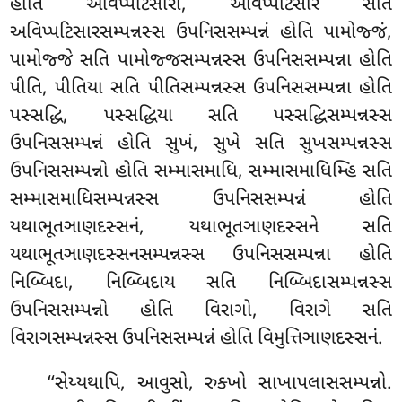
હોતિ અવિપ્પટિસારો, અવિપ્પટિસારે સતિ
અવિપ્પટિસારસમ્પન્નસ્સ ઉપનિસસમ્પન્નં હોતિ પામોજ્જં,
પામોજ્જે સતિ પામોજ્જસમ્પન્નસ્સ
ઉપનિસસમ્પન્ના હોતિ
પીતિ, પીતિયા સતિ પીતિસમ્પન્નસ્સ ઉપનિસસમ્પન્ના
હોતિ
પસ્સદ્ધિ, પસ્સદ્ધિયા સતિ પસ્સદ્ધિસમ્પન્નસ્સ
ઉપનિસસમ્પન્નં હોતિ સુખં, સુખે સતિ સુખસમ્પન્નસ્સ
ઉપનિસસમ્પન્નો હોતિ સમ્માસમાધિ, સમ્માસમાધિમ્હિ સતિ
સમ્માસમાધિસમ્પન્નસ્સ ઉપનિસસમ્પન્નં હોતિ
યથાભૂતઞાણદસ્સનં, યથાભૂતઞાણદસ્સને સતિ
યથાભૂતઞાણદસ્સનસમ્પન્નસ્સ ઉપનિસસમ્પન્ના હોતિ
નિબ્બિદા, નિબ્બિદાય સતિ નિબ્બિદાસમ્પન્નસ્સ
ઉપનિસસમ્પન્નો હોતિ વિરાગો, વિરાગે સતિ
વિરાગસમ્પન્નસ્સ ઉપનિસસમ્પન્નં હોતિ વિમુત્તિઞાણદસ્સનં.
‘‘સેય્યથાપિ, આવુસો, રુક્ખો સાખાપલાસસમ્પન્નો.