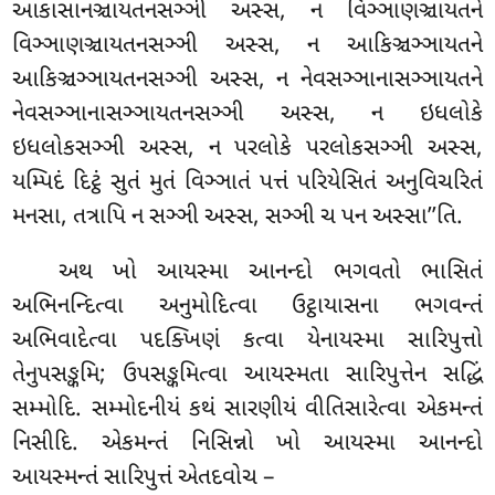
આકાસાનઞ્ચાયતનસઞ્ઞી અસ્સ, ન વિઞ્ઞાણઞ્ચાયતને
વિઞ્ઞાણઞ્ચાયતનસઞ્ઞી
અસ્સ, ન આકિઞ્ચઞ્ઞાયતને
આકિઞ્ચઞ્ઞાયતનસઞ્ઞી અસ્સ, ન નેવસઞ્ઞાનાસઞ્ઞાયતને
નેવસઞ્ઞાનાસઞ્ઞાયતનસઞ્ઞી અસ્સ, ન ઇધલોકે
ઇધલોકસઞ્ઞી અસ્સ, ન પરલોકે પરલોકસઞ્ઞી અસ્સ,
યમ્પિદં દિટ્ઠં સુતં મુતં વિઞ્ઞાતં પત્તં પરિયેસિતં અનુવિચરિતં
મનસા, તત્રાપિ ન સઞ્ઞી અસ્સ, સઞ્ઞી ચ પન અસ્સા’’તિ.
અથ ખો આયસ્મા આનન્દો ભગવતો ભાસિતં
અભિનન્દિત્વા અનુમોદિત્વા ઉટ્ઠાયાસના ભગવન્તં
અભિવાદેત્વા પદક્ખિણં
કત્વા યેનાયસ્મા સારિપુત્તો
તેનુપસઙ્કમિ; ઉપસઙ્કમિત્વા આયસ્મતા સારિપુત્તેન સદ્ધિં
સમ્મોદિ. સમ્મોદનીયં કથં સારણીયં વીતિસારેત્વા એકમન્તં
નિસીદિ. એકમન્તં નિસિન્નો ખો આયસ્મા આનન્દો
આયસ્મન્તં સારિપુત્તં એતદવોચ –