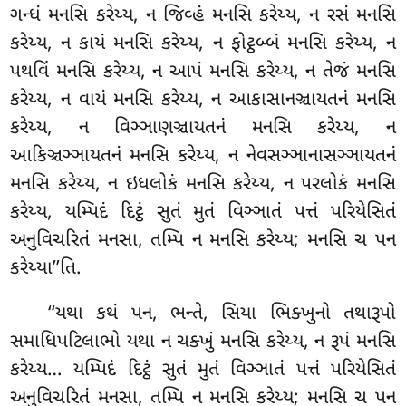
ગન્ધં મનસિ કરેય્ય, ન જિવ્હં મનસિ કરેય્ય, ન રસં મનસિ
કરેય્ય, ન કાયં મનસિ કરેય્ય, ન ફોટ્ઠબ્બં મનસિ કરેય્ય, ન
પથવિં મનસિ કરેય્ય, ન આપં મનસિ કરેય્ય, ન તેજં મનસિ
કરેય્ય, ન વાયં મનસિ કરેય્ય, ન આકાસાનઞ્ચાયતનં મનસિ
કરેય્ય, ન વિઞ્ઞાણઞ્ચાયતનં મનસિ કરેય્ય, ન
આકિઞ્ચઞ્ઞાયતનં મનસિ કરેય્ય, ન નેવસઞ્ઞાનાસઞ્ઞાયતનં
મનસિ કરેય્ય, ન ઇધલોકં મનસિ કરેય્ય, ન પરલોકં મનસિ
કરેય્ય, યમ્પિદં દિટ્ઠં સુતં મુતં વિઞ્ઞાતં પત્તં પરિયેસિતં
અનુવિચરિતં મનસા, તમ્પિ ન મનસિ કરેય્ય; મનસિ ચ પન
કરેય્યા’’તિ.
‘‘યથા કથં પન, ભન્તે, સિયા ભિક્ખુનો તથારૂપો
સમાધિપટિલાભો યથા ન ચક્ખું મનસિ કરેય્ય, ન રૂપં મનસિ
કરેય્ય… યમ્પિદં દિટ્ઠં સુતં મુતં વિઞ્ઞાતં પત્તં પરિયેસિતં
અનુવિચરિતં મનસા, તમ્પિ ન મનસિ કરેય્ય; મનસિ ચ પન