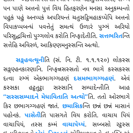
પન પાણે અત્તનો પુત્તં વિય હિતફરણેન મનસા અનુકમ્પન્તો
પહુકં પહું અનપ્પકં અપરિયન્તં ચતુસટ્ઠિમહાકપ્પેપિ અત્તનો
વિપાકપ્પબન્ધં પવત્તેતું સમત્થં ઉળારં પુઞ્ઞં અરિયો
પરિસુદ્ધચિત્તો પુગ્ગલોવ કરોતિ નિપ્ફાદેતીતિ.
સત્તભરિત
ન્તિ
સત્તેહિ અવિરળં, આકિણ્ણમનુસ્સન્તિ અત્થો.
સઙ્ગહવત્થૂની
તિ (સં. નિ. ટી. ૧.૧.૧૨૦) લોકસ્સ
સઙ્ગણ્હનકારણાનિ. નિપ્ફન્નસસ્સતો નવ ભાગે કસ્સકસ્સ
દત્વા રઞ્ઞં એકભાગગ્ગહણં
દસમભાગગ્ગહણં
. એવં
કસ્સકા હટ્ઠતુટ્ઠા સસ્સાનિ સમ્પાદેન્તીતિ આહ
‘‘સસ્સસમ્પાદને મેધાવિતાતિ અત્થો’’
તિ. તતો ઓરભાગે
કિર છભાગગ્ગહણં જાતં.
છમાસિક
ન્તિ છન્નં છન્નં માસાનં
પહોનકં.
પાસેતી
તિ પાસગતે વિય કરોતિ. વાચાય પિયં
વાચાપિયં, તસ્સ કમ્મં
વાચાપેય્યં
. સબ્બસો રટ્ઠસ્સ