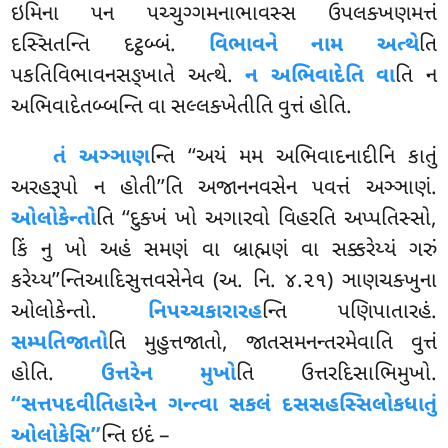
ઇમિના પન પચ્ચુગ્ગમનાભાવસ્સ ઉપલક્ખણમત્તં
દસ્સિતન્તિ દટ્ઠબ્બં.
વિભાવને નામ અત્થે
તિ
પકતિવિભાવનસઙ્ખાતે અત્થે.
ન અભિવાદેતિ વા
તિ ન
અભિવાદેતબ્બન્તિ વા સલ્લક્ખેતીતિ વુત્તં હોતિ.
તં અઞ્ઞાણ
ન્તિ ‘‘અયં મમ અભિવાદનાદીનિ કાતું
અરહરૂપો ન હોતી’’તિ અજાનનવસેન પવત્તં અઞ્ઞાણં.
ઓલોકેન્તો
તિ ‘‘દુક્ખં ખો અગારવો વિહરતિ અપ્પતિસ્સો,
કિં નુ ખો અહં સમણં વા બ્રાહ્મણં વા સક્કરેય્યં ગરું
કરેય્ય’’ન્તિઆદિસુત્તવસેનેવ (અ. નિ. ૪.૨૧) ઞાણચક્ખુના
ઓલોકેન્તો.
નિપચ્ચકારારહ
ન્તિ પણિપાતારહં.
સમ્પતિજાતો
તિ મુહુત્તજાતો, જાતસમનન્તરમેવાતિ વુત્તં
હોતિ.
ઉત્તરેન મુખો
તિ ઉત્તરદિસાભિમુખો.
‘‘સત્તપદવીતિહારેન ગન્ત્વા સકલં દસસહસ્સિલોકધાતું
ઓલોકેસિ’’
ન્તિ ઇદં –