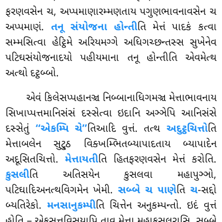
ફરણવસેન ચ, અપ્પમાણારમ્મણતાય પગુણભાવનાવસેન ચ
અપ્પમાણં.
તનૂ સંયોજના હોન્તી
તિ મેત્તં પાદકં કત્વા
સમ્મસિત્વા હેટ્ઠિમે અરિયમગ્ગે અધિગચ્છન્તસ્સ સુખેનેવ
પટિઘસંયોજનાદયો પહીયમાના તનૂ હોન્તીતિ એવમેત્થ
અત્થો દટ્ઠબ્બો.
એવં કિલેસપ્પહાનઞ્ચ નિબ્બાનાધિગમઞ્ચ મેત્તાભાવનાય
સિખાપ્પત્તમાનિસંસં દસ્સેત્વા ઇદાનિ અઞ્ઞેપિ આનિસંસે
દસ્સેતું
‘‘એકમ્પિ ચે’’
તિઆદિ વુત્તં. તત્થ
અદુટ્ઠચિત્તો
તિ
મેત્તાબલેન સુટ્ઠુ વિક્ખમ્ભિતબ્યાપાદતાય બ્યાપાદેન
અદૂસિતચિત્તો.
મેત્તાયતી
તિ હિતફરણવસેન મેત્તં
કરોતિ.
કુસલી
તિ અતિસયેન કુસલવા મહાપુઞ્ઞો,
પટિઘાદિઅનત્થવિગમેન ખેમી.
સબ્બે ચ પાણે
તિ
ચ
-સદ્દો
બ્યતિરેકો.
મનસાનુકમ્પી
તિ ચિત્તેન અનુકમ્પન્તો. ઇદં વુત્તં
હોતિ – એકસત્તવિસયાપિ તાવ મેત્તા મહાકુસલરાસિ, સબ્બે