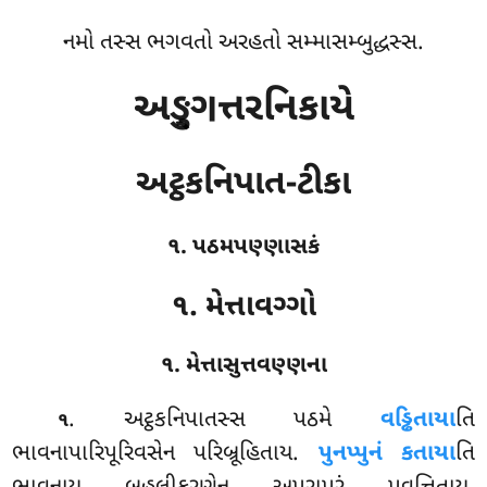
નમો તસ્સ ભગવતો અરહતો સમ્માસમ્બુદ્ધસ્સ.
અઙ્ગુત્તરનિકાયે
અટ્ઠકનિપાત-ટીકા
૧. પઠમપણ્ણાસકં
૧. મેત્તાવગ્ગો
૧. મેત્તાસુત્તવણ્ણના
. અટ્ઠકનિપાતસ્સ
પઠમે
વડ્ઢિતાયા
તિ
૧
ભાવનાપારિપૂરિવસેન પરિબ્રૂહિતાય.
પુનપ્પુનં કતાયા
તિ