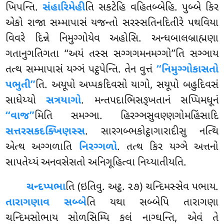
ખિપન્તિ.
સંહારિમેહી
તિ સકટેહિ વહિતબ્બેહિ. પુબ્બે કિર
એકો રાજા સમ્માપાસં યજન્તો સરસ્સતિનદિતીરે પથવિયા
વિવરે દિન્ને નિમુગ્ગોયેવ અહોસિ. અન્ધબાલબ્રાહ્મણા
ગતાનુગતિગતા ‘‘અયં તસ્સ સગ્ગગમનમગ્ગો’’તિ સઞ્ઞાય
તત્થ સમ્માપાસં યઞ્ઞં પટ્ઠપેન્તિ. તેન વુત્તં
‘‘નિમુગ્ગોકાસતો
પભુતી’’
તિ
. અયૂપો અપ્પકદિવસો યાગો, સયૂપો બહુદિવસં
સાધેય્યો
સત્રયાગો
. મન્તપદાભિસઙ્ખતાનં સપ્પિમધૂનં
‘‘વાજ’’
મિતિ સમઞ્ઞા. હિરઞ્ઞસુવણ્ણગોમહિંસાદિ
સત્તરસકદક્ખિણસ્સ
. સારગબ્ભકોટ્ઠાગારાદીસુ નત્થિ
એત્થ અગ્ગળાતિ
નિરગ્ગળો
. તત્થ કિર યઞ્ઞે અત્તનો
સાપતેય્યં અનવસેસતો અનિગૂહિત્વા નિય્યાતીયતિ.
ચન્દપ્પભા
તિ (ઇતિવુ. અટ્ઠ. ૨૭) ચન્દિમસ્સેવ પભાય.
તારાગણાવ સબ્બે
તિ યથા સબ્બેપિ તારાગણા
ચન્દિમસોભાય સોળસિમ્પિ કલં નાગ્ઘન્તિ, એવં તે