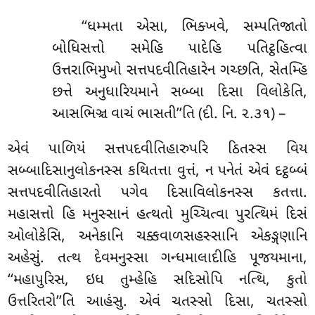
‘‘ધમ્મતા એસા, ભિક્ખવે, સમ્પતિજાતો
બોધિસત્તો સમેહિ પાદેહિ પતિટ્ઠહિત્વા
ઉત્તરાભિમુખો સત્તપદવીતિહારેન ગચ્છતિ, સેતમ્હિ
છત્તે અનુધારિયમાને સબ્બા દિસા વિલોકેતિ,
આસભિઞ્ચ વાચં ભાસતી’’તિ (દી. નિ. ૨.૩૧) –
એવં
પાળિયં સત્તપદવીતિહારુપરિ ઠિતસ્સ વિય
સબ્બાદિસાનુલોકનસ્સ કથિતત્તા વુત્તં, ન પનેતં એવં દટ્ઠબ્બં
સત્તપદવીતિહારતો પગેવ દિસાવિલોકનસ્સ કતત્તા.
મહાસત્તો હિ મનુસ્સાનં હત્થતો મુચ્ચિત્વા પુરત્થિમં દિસં
ઓલોકેસિ, અનેકાનિ ચક્કવાળસહસ્સાનિ એકઙ્ગણાનિ
અહેસું. તત્થ દેવમનુસ્સા ગન્ધમાલાદીહિ પૂજયમાના,
‘‘મહાપુરિસ, ઇધ તુમ્હેહિ સદિસોપિ નત્થિ, કુતો
ઉત્તરિતરો’’તિ આહંસુ. એવં ચતસ્સો દિસા, ચતસ્સો