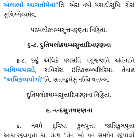
અલાભો આગતોયેવા’’
તિ. એસ નયો યસાદીસુપિ. સેસં
સુવિઞ્ઞેય્યમેવ.
પઠમલોકધમ્મસુત્તવણ્ણના નિટ્ઠિતા.
૬-૮. દુતિયલોકધમ્મસુત્તાદિવણ્ણના
. છટ્ઠે અધિકં પયસતિ પયુજ્જતિ એતેનાતિ
૬-૮
અધિપ્પયાસો,
સવિસેસં ઇતિકત્તબ્બકિરિયા. તેનાહ
‘‘અધિકપ્પયોગો’’
તિ. સત્તમટ્ઠમેસુ નત્થિ વત્તબ્બં.
દુતિયલોકધમ્મસુત્તાદિવણ્ણના નિટ્ઠિતા.
૯. નન્દસુત્તવણ્ણના
. નવમે
દુવિધા કુલપુત્તા જાતિકુલપુત્તા
૯
આચારકુલપુત્તા ચ. તત્થ ‘‘તેન ખો પન સમયેન રટ્ઠપાલો