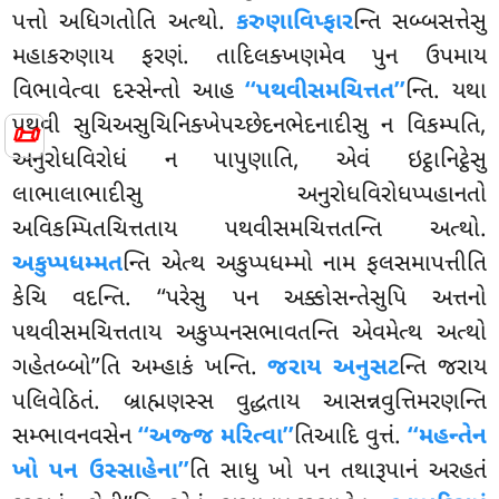
પત્તો અધિગતોતિ અત્થો.
કરુણાવિપ્ફાર
ન્તિ સબ્બસત્તેસુ
મહાકરુણાય ફરણં. તાદિલક્ખણમેવ પુન ઉપમાય
વિભાવેત્વા દસ્સેન્તો આહ
‘‘પથવીસમચિત્તત’’
ન્તિ. યથા
પથવી સુચિઅસુચિનિક્ખેપચ્છેદનભેદનાદીસુ ન વિકમ્પતિ,
📜
અનુરોધવિરોધં ન પાપુણાતિ, એવં ઇટ્ઠાનિટ્ઠેસુ
લાભાલાભાદીસુ અનુરોધવિરોધપ્પહાનતો
અવિકમ્પિતચિત્તતાય પથવીસમચિત્તતન્તિ અત્થો.
અકુપ્પધમ્મત
ન્તિ એત્થ અકુપ્પધમ્મો નામ ફલસમાપત્તીતિ
કેચિ વદન્તિ. ‘‘પરેસુ પન અક્કોસન્તેસુપિ અત્તનો
પથવીસમચિત્તતાય અકુપ્પનસભાવતન્તિ એવમેત્થ અત્થો
ગહેતબ્બો’’તિ અમ્હાકં ખન્તિ.
જરાય અનુસટ
ન્તિ જરાય
પલિવેઠિતં. બ્રાહ્મણસ્સ વુદ્ધતાય આસન્નવુત્તિમરણન્તિ
સમ્ભાવનવસેન
‘‘અજ્જ મરિત્વા’’
તિઆદિ વુત્તં.
‘‘મહન્તેન
ખો પન ઉસ્સાહેના’’
તિ સાધુ ખો પન તથારૂપાનં અરહતં