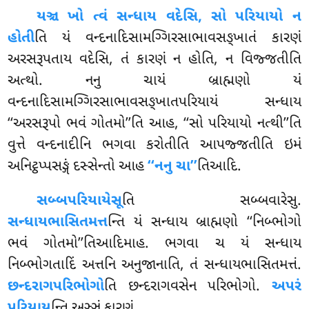
યઞ્ચ ખો ત્વં સન્ધાય વદેસિ, સો પરિયાયો ન
હોતી
તિ યં વન્દનાદિસામગ્ગિરસાભાવસઙ્ખાતં કારણં
અરસરૂપતાય વદેસિ, તં કારણં ન હોતિ, ન વિજ્જતીતિ
અત્થો. નનુ ચાયં બ્રાહ્મણો યં
વન્દનાદિસામગ્ગિરસાભાવસઙ્ખાતપરિયાયં સન્ધાય
‘‘અરસરૂપો ભવં ગોતમો’’તિ આહ, ‘‘સો પરિયાયો નત્થી’’તિ
વુત્તે વન્દનાદીનિ ભગવા કરોતીતિ આપજ્જતીતિ ઇમં
અનિટ્ઠપ્પસઙ્ગં દસ્સેન્તો આહ
‘‘નનુ ચા’’
તિઆદિ.
સબ્બપરિયાયેસૂ
તિ સબ્બવારેસુ.
સન્ધાયભાસિતમત્ત
ન્તિ યં સન્ધાય બ્રાહ્મણો ‘‘નિબ્ભોગો
ભવં ગોતમો’’તિઆદિમાહ. ભગવા ચ યં સન્ધાય
નિબ્ભોગતાદિં અત્તનિ અનુજાનાતિ, તં સન્ધાયભાસિતમત્તં.
છન્દરાગપરિભોગો
તિ છન્દરાગવસેન પરિભોગો.
અપરં
પરિયાય
ન્તિ અઞ્ઞં કારણં.