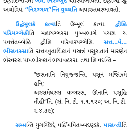
ઇદ્ધાદિભાવતો
ખેમં. નિરબ્બુદં
ચોરિયાભાવતો. ઇદ્ધઞ્હિ રટ્ઠં
અચોરિયં.
‘‘નિરગ્ગળ’’ન્તિ વુચ્ચતિ
અપારુતઘરભાવતો.
ઉદ્ધંમૂલકં કત્વા
તિ ઉમ્મૂલં કત્વા.
દ્વીહિ
પરિયઞ્ઞેહી
તિ મહાયઞ્ઞસ્સ પુબ્બભાગે પચ્છા ચ
પવત્તેતબ્બેહિ દ્વીહિ પરિવારયઞ્ઞેહિ.
સત્ત…પે…
ભીસનસ્સા
તિ સત્તનવુતાધિકાનં પઞ્ચન્નં પસુસતાનં મારણેન
ભેરવસ્સ પાપભીરુકાનં ભયાવહસ્સ. તથા હિ વદન્તિ –
‘‘છસતાનિ
નિયુજ્જન્તિ, પસૂનં મજ્ઝિમે
હનિ;
અસ્સમેધસ્સ યઞ્ઞસ્સ, ઊનાનિ પસૂહિ
તીહી’’તિ. (સં. નિ. ટી. ૧.૧.૧૨૦; અ. નિ. ટી.
૨.૪.૩૯);
સમ્મ
ન્તિ યુગચ્છિદ્દે પક્ખિપિતબ્બદણ્ડકં.
પાસન્તી
તિ