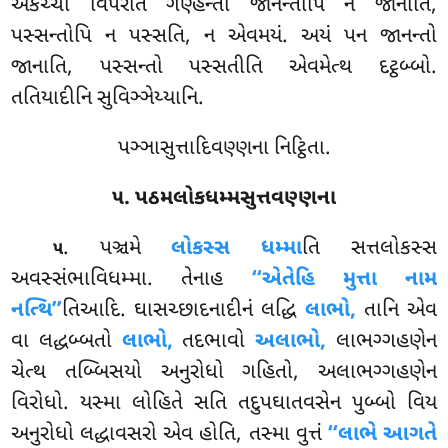
એકચ્ચો વિપરીતં ગણ્હન્તો જાનન્તોપિ ન જાનાતિ,
પસ્સન્તોપિ ન પસ્સતિ, ન એવમયં. અયં પન જાનન્તો
જાનાતિ, પસ્સન્તો પસ્સતીતિ એવમેત્થ દટ્ઠબ્બો.
તતિયાદીનિ સુવિઞ્ઞેય્યાનિ.
પઞ્ઞાસુત્તાદિવણ્ણના નિટ્ઠિતા.
૫. પઠમલોકધમ્મસુત્તવણ્ણના
. પઞ્ચમે
લોકસ્સ ધમ્મા
તિ સત્તલોકસ્સ
૫
અવસ્સંભાવિધમ્મા. તેનાહ
‘‘એતેહિ મુત્તા નામ
નત્થિ’’
તિઆદિ. ઘાસચ્છાદનાદીનં લદ્ધિ
લાભો,
તાનિ એવ
વા લદ્ધબ્બતો
લાભો,
તદભાવો
અલાભો,
લાભગ્ગહણેન
ચેત્થ તબ્બિસયો અનુરોધો ગહિતો, અલાભગ્ગહણેન
વિરોધો. યસ્મા લોહિતે સતિ તદુપઘાતવસેન પુબ્બો વિય
અનુરોધો લદ્ધાવસરો એવ હોતિ, તસ્મા વુત્તં
‘‘લાભે આગતે