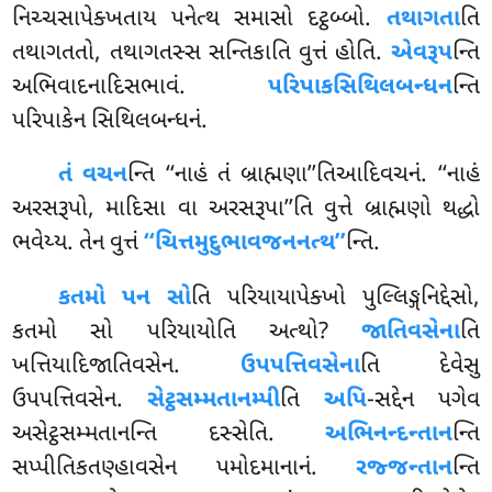
નિચ્ચસાપેક્ખતાય પનેત્થ સમાસો દટ્ઠબ્બો.
તથાગતા
તિ
તથાગતતો, તથાગતસ્સ સન્તિકાતિ વુત્તં હોતિ.
એવરૂપ
ન્તિ
અભિવાદનાદિસભાવં.
પરિપાકસિથિલબન્ધન
ન્તિ
પરિપાકેન સિથિલબન્ધનં.
તં વચન
ન્તિ ‘‘નાહં તં બ્રાહ્મણા’’તિઆદિવચનં. ‘‘નાહં
અરસરૂપો, માદિસા વા અરસરૂપા’’તિ વુત્તે બ્રાહ્મણો થદ્ધો
ભવેય્ય. તેન વુત્તં
‘‘ચિત્તમુદુભાવજનનત્થ’’
ન્તિ.
કતમો પન સો
તિ પરિયાયાપેક્ખો પુલ્લિઙ્ગનિદ્દેસો,
કતમો સો પરિયાયોતિ અત્થો?
જાતિવસેના
તિ
ખત્તિયાદિજાતિવસેન.
ઉપપત્તિવસેના
તિ દેવેસુ
ઉપપત્તિવસેન.
સેટ્ઠસમ્મતાનમ્પી
તિ
અપિ
-સદ્દેન પગેવ
અસેટ્ઠસમ્મતાનન્તિ દસ્સેતિ.
અભિનન્દન્તાન
ન્તિ
સપ્પીતિકતણ્હાવસેન પમોદમાનાનં.
રજ્જન્તાન
ન્તિ