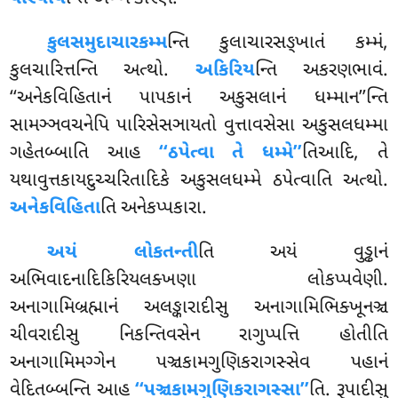
કુલસમુદાચારકમ્મ
ન્તિ કુલાચારસઙ્ખાતં કમ્મં,
કુલચારિત્તન્તિ અત્થો.
અકિરિય
ન્તિ અકરણભાવં
.
‘‘અનેકવિહિતાનં પાપકાનં અકુસલાનં ધમ્માન’’ન્તિ
સામઞ્ઞવચનેપિ પારિસેસઞાયતો વુત્તાવસેસા અકુસલધમ્મા
ગહેતબ્બાતિ આહ
‘‘ઠપેત્વા તે ધમ્મે’’
તિઆદિ, તે
યથાવુત્તકાયદુચ્ચરિતાદિકે અકુસલધમ્મે ઠપેત્વાતિ અત્થો.
અનેકવિહિતા
તિ અનેકપ્પકારા.
અયં લોકતન્તી
તિ અયં વુડ્ઢાનં
અભિવાદનાદિકિરિયલક્ખણા લોકપ્પવેણી.
અનાગામિબ્રહ્માનં અલઙ્કારાદીસુ અનાગામિભિક્ખૂનઞ્ચ
ચીવરાદીસુ નિકન્તિવસેન રાગુપ્પત્તિ હોતીતિ
અનાગામિમગ્ગેન પઞ્ચકામગુણિકરાગસ્સેવ પહાનં
વેદિતબ્બન્તિ આહ
‘‘પઞ્ચકામગુણિકરાગસ્સા’’
તિ. રૂપાદીસુ