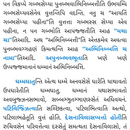
પન વિકપ્પે ગબ્ભસેય્યા પુનબ્ભવાભિનિબ્બત્તીતિ ઉભયમ્પિ
ગબ્ભસેય્યવસેનેવ વુત્તન્તિપિ વદન્તિ. નનુ ચ ‘‘આયતિં
ગબ્ભસેય્યા પહીના’’તિ વુત્તત્તા ગબ્ભસ્સ સેય્યા એવ
પહીના, ન પન ગબ્ભોતિ આપજ્જતીતિ આહ
‘‘યથા
ચા’’
તિઆદિ. અથ ‘‘અભિનિબ્બત્તી’’તિ એત્તકમેવ અવત્વા
પુનબ્ભવગ્ગહણં કિમત્થન્તિ આહ
‘‘અભિનિબ્બત્તિ ચ
નામા’’
તિઆદિ.
અપુનબ્ભવભૂતા
તિ ખણે ખણે
ઉપ્પજ્જમાનાનં ધમ્માનં અભિનિબ્બત્તિ.
ધમ્મધાતુ
ન્તિ
એત્થ ધમ્મે અનવસેસે ધારેતિ યાથાવતો
ઉપધારેતીતિ ધમ્મધાતુ, ધમ્માનં યથાસભાવતો
અવબુજ્ઝનસભાવો, સબ્બઞ્ઞુતઞ્ઞાણસ્સેતં અધિવચનં.
પટિવિજ્ઝિત્વા
તિ સચ્છિકત્વા, પટિલભિત્વાતિ અત્થો,
પટિલાભહેતૂતિ વુત્તં હોતિ.
દેસનાવિલાસપ્પત્તો હોતી
તિ
રુચિવસેન પરિવત્તેત્વા દસ્સેતું સમત્થતા દેસનાવિલાસો, તં