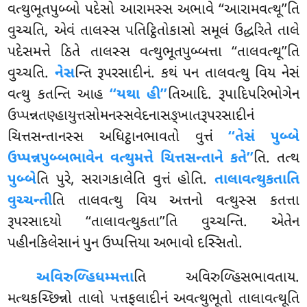
વત્થુભૂતપુબ્બો પદેસો આરામસ્સ અભાવે ‘‘આરામવત્થૂ’’તિ
વુચ્ચતિ, એવં તાલસ્સ પતિટ્ઠિતોકાસો સમૂલં ઉદ્ધરિતે તાલે
પદેસમત્તે ઠિતે
તાલસ્સ વત્થુભૂતપુબ્બત્તા ‘‘તાલવત્થૂ’’તિ
વુચ્ચતિ.
નેસ
ન્તિ રૂપરસાદીનં. કથં પન તાલવત્થુ વિય નેસં
વત્થુ કતન્તિ આહ
‘‘યથા હી’’
તિઆદિ. રૂપાદિપરિભોગેન
ઉપ્પન્નતણ્હાયુત્તસોમનસ્સવેદનાસઙ્ખાતરૂપરસાદીનં
ચિત્તસન્તાનસ્સ અધિટ્ઠાનભાવતો વુત્તં
‘‘તેસં પુબ્બે
ઉપ્પન્નપુબ્બભાવેન વત્થુમત્તે ચિત્તસન્તાને કતે’’
તિ. તત્થ
પુબ્બે
તિ પુરે, સરાગકાલેતિ વુત્તં હોતિ.
તાલાવત્થુકતાતિ
વુચ્ચન્તી
તિ તાલવત્થુ વિય અત્તનો વત્થુસ્સ કતત્તા
રૂપરસાદયો ‘‘તાલાવત્થુકતા’’તિ વુચ્ચન્તિ. એતેન
પહીનકિલેસાનં પુન ઉપ્પત્તિયા અભાવો દસ્સિતો.
અવિરુળ્હિધમ્મત્તા
તિ અવિરુળ્હિસભાવતાય.
મત્થકચ્છિન્નો તાલો પત્તફલાદીનં અવત્થુભૂતો તાલાવત્થૂતિ