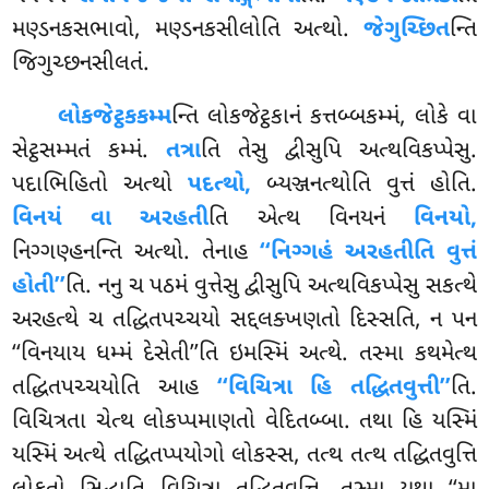
મણ્ડનકસભાવો, મણ્ડનકસીલોતિ અત્થો.
જેગુચ્છિત
ન્તિ
જિગુચ્છનસીલતં.
લોકજેટ્ઠકકમ્મ
ન્તિ લોકજેટ્ઠકાનં કત્તબ્બકમ્મં, લોકે વા
સેટ્ઠસમ્મતં કમ્મં.
તત્રા
તિ તેસુ દ્વીસુપિ અત્થવિકપ્પેસુ.
પદાભિહિતો અત્થો
પદત્થો,
બ્યઞ્જનત્થોતિ વુત્તં હોતિ.
વિનયં વા અરહતી
તિ એત્થ વિનયનં
વિનયો,
નિગ્ગણ્હનન્તિ અત્થો. તેનાહ
‘‘નિગ્ગહં અરહતીતિ વુત્તં
હોતી’’
તિ. નનુ ચ પઠમં વુત્તેસુ દ્વીસુપિ અત્થવિકપ્પેસુ સકત્થે
અરહત્થે ચ તદ્ધિતપચ્ચયો સદ્દલક્ખણતો દિસ્સતિ, ન પન
‘‘વિનયાય ધમ્મં દેસેતી’’તિ ઇમસ્મિં અત્થે. તસ્મા કથમેત્થ
તદ્ધિતપચ્ચયોતિ આહ
‘‘વિચિત્રા હિ તદ્ધિતવુત્તી’’
તિ.
વિચિત્રતા ચેત્થ લોકપ્પમાણતો વેદિતબ્બા. તથા હિ યસ્મિં
યસ્મિં અત્થે તદ્ધિતપ્પયોગો લોકસ્સ, તત્થ તત્થ તદ્ધિતવુત્તિ