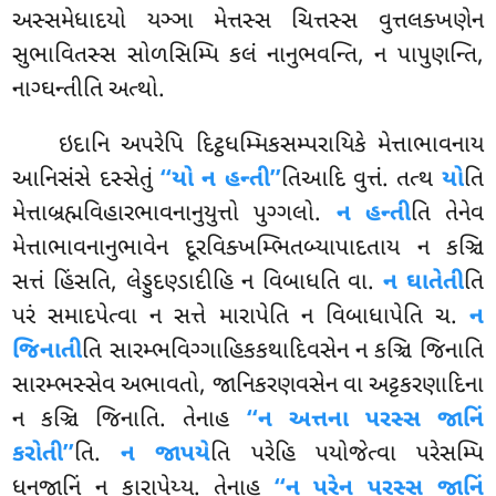
અસ્સમેધાદયો યઞ્ઞા મેત્તસ્સ ચિત્તસ્સ વુત્તલક્ખણેન
સુભાવિતસ્સ સોળસિમ્પિ કલં નાનુભવન્તિ, ન પાપુણન્તિ,
નાગ્ઘન્તીતિ અત્થો.
ઇદાનિ અપરેપિ દિટ્ઠધમ્મિકસમ્પરાયિકે મેત્તાભાવનાય
આનિસંસે દસ્સેતું
‘‘યો ન હન્તી’’
તિઆદિ વુત્તં. તત્થ
યો
તિ
મેત્તાબ્રહ્મવિહારભાવનાનુયુત્તો પુગ્ગલો.
ન હન્તી
તિ તેનેવ
મેત્તાભાવનાનુભાવેન દૂરવિક્ખમ્ભિતબ્યાપાદતાય ન કઞ્ચિ
સત્તં હિંસતિ, લેડ્ડુદણ્ડાદીહિ ન વિબાધતિ વા.
ન ઘાતેતી
તિ
પરં સમાદપેત્વા ન સત્તે મારાપેતિ ન વિબાધાપેતિ ચ.
ન
જિનાતી
તિ સારમ્ભવિગ્ગાહિકકથાદિવસેન ન કઞ્ચિ જિનાતિ
સારમ્ભસ્સેવ અભાવતો, જાનિકરણવસેન વા અટ્ટકરણાદિના
ન કઞ્ચિ જિનાતિ. તેનાહ
‘‘ન અત્તના પરસ્સ જાનિં
કરોતી’’
તિ.
ન જાપયે
તિ પરેહિ પયોજેત્વા પરેસમ્પિ
ધનજાનિં ન કારાપેય્ય. તેનાહ
‘‘ન પરેન પરસ્સ જાનિં