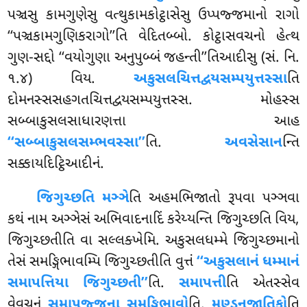
પઞ્ચસુ કામગુણેસુ વત્થુકામકોટ્ઠાસેસુ ઉપ્પજ્જમાનો રાગો
‘‘પઞ્ચકામગુણિકરાગો’’તિ વેદિતબ્બો. કોટ્ઠાસવચનો હેત્થ
ગુણ-સદ્દો ‘‘વયોગુણા અનુપુબ્બં જહન્તી’’તિઆદીસુ (સં. નિ.
૧.૪) વિય.
અકુસલચિત્તદ્વયસમ્પયુત્તસ્સા
તિ
દોમનસ્સસહગતચિત્તદ્વયસમ્પયુત્તસ્સ. મોહસ્સ
સબ્બાકુસલસાધારણત્તા આહ
‘‘સબ્બાકુસલસમ્ભવસ્સા’’
તિ.
અવસેસાન
ન્તિ
સક્કાયદિટ્ઠિઆદીનં.
જિગુચ્છતિ મઞ્ઞે
તિ અહમભિજાતો રૂપવા પઞ્ઞવા
કથં નામ અઞ્ઞેસં અભિવાદનાદિં કરેય્યન્તિ જિગુચ્છતિ વિય,
જિગુચ્છતીતિ વા સલ્લક્ખેમિ. અકુસલધમ્મે જિગુચ્છમાનો
તેસં સમઙ્ગિભાવમ્પિ જિગુચ્છતીતિ વુત્તં
‘‘અકુસલાનં ધમ્માનં
સમાપત્તિયા જિગુચ્છતી’’
તિ.
સમાપત્તી
તિ એતસ્સેવ
વેવચનં
સમાપજ્જના સમઙ્ગિભાવો
તિ.
મણ્ડનજાતિકો
તિ