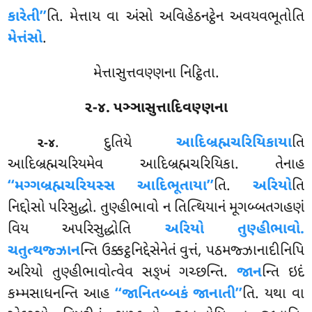
કારેતી’’
તિ. મેત્તાય વા અંસો અવિહેઠનટ્ઠેન અવયવભૂતોતિ
મેત્તંસો
.
મેત્તાસુત્તવણ્ણના નિટ્ઠિતા.
૨-૪. પઞ્ઞાસુત્તાદિવણ્ણના
. દુતિયે
આદિબ્રહ્મચરિયિકાયા
તિ
૨-૪
આદિબ્રહ્મચરિયમેવ આદિબ્રહ્મચરિયિકા. તેનાહ
‘‘મગ્ગબ્રહ્મચરિયસ્સ આદિભૂતાયા’’
તિ.
અરિયો
તિ
નિદ્દોસો પરિસુદ્ધો. તુણ્હીભાવો ન તિત્થિયાનં મૂગબ્બતગહણં
વિય અપરિસુદ્ધોતિ
અરિયો તુણ્હીભાવો.
ચતુત્થજ્ઝાન
ન્તિ ઉક્કટ્ઠનિદ્દેસેનેતં વુત્તં, પઠમજ્ઝાનાદીનિપિ
અરિયો તુણ્હીભાવોત્વેવ સઙ્ખં
ગચ્છન્તિ.
જાન
ન્તિ ઇદં
કમ્મસાધનન્તિ આહ
‘‘જાનિતબ્બકં જાનાતી’’
તિ. યથા વા