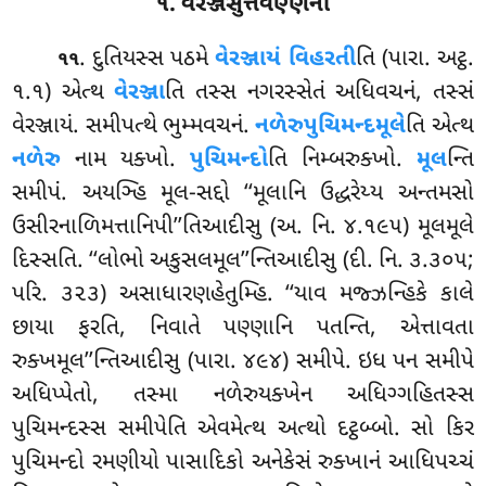
૧. વેરઞ્જસુત્તવણ્ણના
. દુતિયસ્સ પઠમે
વેરઞ્જાયં વિહરતી
તિ (પારા. અટ્ઠ.
૧૧
૧.૧) એત્થ
વેરઞ્જા
તિ તસ્સ નગરસ્સેતં અધિવચનં, તસ્સં
વેરઞ્જાયં. સમીપત્થે ભુમ્મવચનં.
નળેરુપુચિમન્દમૂલે
તિ એત્થ
નળેરુ
નામ યક્ખો.
પુચિમન્દો
તિ નિમ્બરુક્ખો.
મૂલ
ન્તિ
સમીપં. અયઞ્હિ મૂલ-સદ્દો ‘‘મૂલાનિ ઉદ્ધરેય્ય અન્તમસો
ઉસીરનાળિમત્તાનિપી’’તિઆદીસુ (અ. નિ. ૪.૧૯૫) મૂલમૂલે
દિસ્સતિ. ‘‘લોભો અકુસલમૂલ’’ન્તિઆદીસુ (દી. નિ. ૩.૩૦૫;
પરિ. ૩૨૩) અસાધારણહેતુમ્હિ. ‘‘યાવ મજ્ઝન્હિકે કાલે
છાયા ફરતિ, નિવાતે પણ્ણાનિ પતન્તિ, એત્તાવતા
રુક્ખમૂલ’’ન્તિઆદીસુ (પારા. ૪૯૪) સમીપે. ઇધ પન સમીપે
અધિપ્પેતો, તસ્મા નળેરુયક્ખેન અધિગ્ગહિતસ્સ
પુચિમન્દસ્સ સમીપેતિ એવમેત્થ અત્થો દટ્ઠબ્બો. સો કિર
પુચિમન્દો રમણીયો પાસાદિકો અનેકેસં રુક્ખાનં આધિપચ્ચં