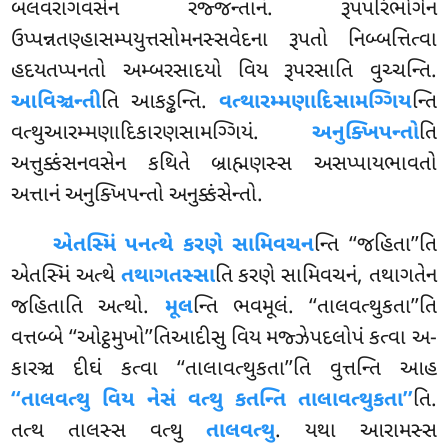
બલવરાગવસેન રજ્જન્તાનં. રૂપપરિભોગેન
ઉપ્પન્નતણ્હાસમ્પયુત્તસોમનસ્સવેદના રૂપતો નિબ્બત્તિત્વા
હદયતપ્પનતો
અમ્બરસાદયો વિય રૂપરસાતિ વુચ્ચન્તિ.
આવિઞ્ચન્તી
તિ આકડ્ઢન્તિ.
વત્થારમ્મણાદિસામગ્ગિય
ન્તિ
વત્થુઆરમ્મણાદિકારણસામગ્ગિયં.
અનુક્ખિપન્તો
તિ
અત્તુક્કંસનવસેન કથિતે બ્રાહ્મણસ્સ અસપ્પાયભાવતો
અત્તાનં અનુક્ખિપન્તો અનુક્કંસેન્તો.
એતસ્મિં પનત્થે કરણે સામિવચન
ન્તિ ‘‘જહિતા’’તિ
એતસ્મિં અત્થે
તથાગતસ્સા
તિ કરણે સામિવચનં, તથાગતેન
જહિતાતિ અત્થો.
મૂલ
ન્તિ ભવમૂલં. ‘‘તાલવત્થુકતા’’તિ
વત્તબ્બે ‘‘ઓટ્ઠમુખો’’તિઆદીસુ વિય મજ્ઝેપદલોપં કત્વા અ-
કારઞ્ચ દીઘં કત્વા ‘‘તાલાવત્થુકતા’’તિ વુત્તન્તિ આહ
‘‘તાલવત્થુ વિય નેસં વત્થુ કતન્તિ તાલાવત્થુકતા’’
તિ.
તત્થ તાલસ્સ વત્થુ
તાલવત્થુ
. યથા આરામસ્સ