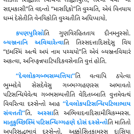
લોકતો સિદ્ધાતિ વિચિત્રા તદ્ધિતવુત્તિ, તસ્મા યથા ‘‘મા
સદ્દમકાસી’’તિ વદન્તો ‘‘માસદ્દિકો’’તિ વુચ્ચતિ, એવં વિનયાય
ધમ્મં દેસેતીતિ વેનયિકોતિ વુચ્ચતીતિ અધિપ્પાયો.
કપણપુરિસો
તિ ગુણવિરહિતતાય દીનમનુસ્સો.
બ્યઞ્જનાનિ અવિચારેત્વા
તિ તિસ્સદત્તાદિસદ્દેસુ
વિય
‘‘ઇમસ્મિં અત્થે અયં નામ પચ્ચયો’’તિ એવં બ્યઞ્જનવિચારં
અકત્વા, અનિપ્ફન્નપાટિપદિકવસેનાતિ વુત્તં હોતિ.
‘‘દેવલોકગબ્ભસમ્પત્તિયા’’
તિ વત્વાપિ ઠપેત્વા
ભુમ્મદેવે સેસદેવેસુ ગબ્ભગ્ગહણસ્સ અભાવતો
પટિસન્ધિયેવેત્થ ગબ્ભસમ્પત્તીતિ વેદિતબ્બાતિ વુત્તમેવત્થં
વિવરિત્વા દસ્સેન્તો આહ
‘‘દેવલોકપટિસન્ધિપટિલાભાય
સંવત્તતી’’
તિ.
અસ્સા
તિ અભિવાદનાદિસામીચિકમ્મસ્સ.
માતુકુચ્છિસ્મિં
પટિસન્ધિગ્ગહણે દોસં દસ્સેન્તો
તિ માતિતો
અપરિસુદ્ધભાવં દસ્સેન્તો, અક્કોસિતુકામસ્સ દાસિયા