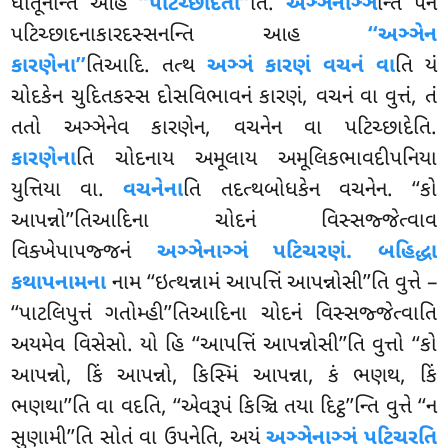
ધાતૂનન્તિ આહ
‘‘પટિચ્છાદેતી’’
તિ.
અઞ્ઞેનાઞ્ઞ
ન્તિ પન
પટિચ્છાદનાકારદસ્સનન્તિ આહ
‘‘અઞ્ઞેન
કારણેના’’
તિઆદિ. તત્થ
અઞ્ઞં કારણં વચનં વા
તિ યં
ચોદકેન ચુદિતકસ્સ દોસવિભાવનં કારણં, વચનં વા વુત્તં, તં
તતો અઞ્ઞેનેવ કારણેન, વચનેન વા પટિચ્છાદેતિ.
કારણેના
તિ ચોદનાય અમૂલાય અમૂલિકભાવદીપનિયા
યુત્તિયા વા.
વચનેના
તિ તદત્થબોધકેન વચનેન. ‘‘કો
આપન્નો’’તિઆદિના ચોદનં વિસ્સજ્જેત્વાવ
વિક્ખેપાપજ્જનં
અઞ્ઞેનાઞ્ઞં પટિચરણં. બહિદ્ધા
કથાપનામના
નામ ‘‘ઇત્થન્નામં આપત્તિં આપન્નોસી’’તિ વુત્તે –
‘‘પાટલિપુત્તં ગતોમ્હી’’તિઆદિના ચોદનં વિસ્સજ્જેત્વાતિ
અયમેવ વિસેસો. યો હિ ‘‘આપત્તિં આપન્નોસી’’તિ વુત્તો ‘‘કો
આપન્નો, કિં આપન્નો, કિસ્મિં આપન્ના, કં ભણથ, કિં
ભણથા’’તિ વા વદતિ, ‘‘એવરૂપં કિઞ્ચિ તયા દિટ્ઠ’’ન્તિ વુત્તે ‘‘ન
સુણામી’’તિ સોતં વા ઉપનેતિ, અયં
અઞ્ઞેનાઞ્ઞં પટિચરતિ