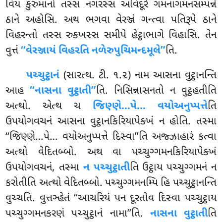
વિય કુરુમાનો તસ્સ નગરસ્સ અવિદૂરે ગમનાગમનસમ્પન્ને
ઠાને અહોસિ. અથ ભગવા વેરઞ્જં ગન્ત્વા પતિરૂપે ઠાને
વિહરન્તો
તસ્સ રુક્ખસ્સ સમીપે હેટ્ઠાભાગે વિહાસિ. તેન
વુત્તં
‘‘વેરઞ્જાયં વિહરતિ નળેરુપુચિમન્દમૂલે’’
તિ.
પચ્ચુટ્ઠાનં
(સારત્થ. ટી. ૧.૨) નામ આસના વુટ્ઠાનન્તિ
આહ
‘‘નાસના વુટ્ઠાતી’’
તિ. નિસિન્નાસનતો ન વુટ્ઠહતીતિ
અત્થો. એત્થ ચ
જિણ્ણે…પે… વયોઅનુપ્પત્તે
તિ
ઉપયોગવચનં આસના વુટ્ઠાનકિરિયાપેક્ખં ન હોતિ. તસ્મા
‘‘જિણ્ણે…પે… વયોઅનુપ્પત્તે દિસ્વા’’તિ અજ્ઝાહારં કત્વા
અત્થો વેદિતબ્બો. અથ વા પચ્ચુગ્ગમનકિરિયાપેક્ખં
ઉપયોગવચનં, તસ્મા
ન પચ્ચુટ્ઠાતી
તિ ઉટ્ઠાય પચ્ચુગ્ગમનં ન
કરોતીતિ અત્થો વેદિતબ્બો. પચ્ચુગ્ગમનમ્પિ હિ પચ્ચુટ્ઠાનન્તિ
વુચ્ચતિ. વુત્તઞ્હેતં ‘‘આચરિયં પન દૂરતોવ દિસ્વા પચ્ચુટ્ઠાય
પચ્ચુગ્ગમનકરણં પચ્ચુટ્ઠાનં નામા’’તિ.
નાસના વુટ્ઠાતી
તિ