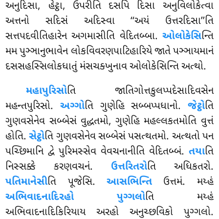
અનુદિસા, હેટ્ઠા, ઉપરીતિ દસપિ દિસા અનુવિલોકેત્વા
અત્તનો સદિસં અદિસ્વા ‘‘અયં ઉત્તરદિસા’’તિ
સત્તપદવીતિહારેન
અગમાસીતિ વેદિતબ્બા.
ઓલોકેસિ
ન્તિ
મમ પુઞ્ઞાનુભાવેન લોકવિવરણપાટિહારિયે જાતે પઞ્ઞાયમાનં
દસસહસ્સિલોકધાતું મંસચક્ખુનાવ ઓલોકેસિન્તિ અત્થો.
મહાપુરિસો
તિ જાતિગોત્તકુલપ્પદેસાદિવસેન
મહન્તપુરિસો.
અગ્ગો
તિ ગુણેહિ સબ્બપ્પધાનો.
જેટ્ઠો
તિ
ગુણવસેનેવ સબ્બેસં વુદ્ધતમો, ગુણેહિ મહલ્લકતમોતિ વુત્તં
હોતિ.
સેટ્ઠો
તિ ગુણવસેનેવ સબ્બેસં પસત્થતમો. અત્થતો પન
પચ્છિમાનિ દ્વે પુરિમસ્સેવ વેવચનાનીતિ વેદિતબ્બં.
તયા
તિ
નિસ્સક્કે કરણવચનં.
ઉત્તરિતરો
તિ અધિકતરો.
પતિમાનેસી
તિ પૂજેસિ.
આસભિન્તિ
ઉત્તમં. મય્હં
અભિવાદનાદિરહો પુગ્ગલો
તિ મય્હં
અભિવાદનાદિકિરિયાય અરહો અનુચ્છવિકો પુગ્ગલો.