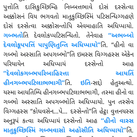
પુત્તોતિ દાસિકુચ્છિમ્હિ નિબ્બત્તભાવે દોસં દસ્સેત્વા
અક્કોસનં વિય ભગવતો માતુકુચ્છિસ્મિં પટિસન્ધિગ્ગહણે
દોસં દસ્સેત્વા અક્કોસન્તોપિ એવમાહાતિ અધિપ્પાયો.
ગબ્ભતો
તિ દેવલોકપ્પટિસન્ધિતો. તેનેવાહ
‘‘અભબ્બો
દેવલોકૂપપત્તિં પાપુણિતુન્તિ અધિપ્પાયો’’
તિ. ‘‘હીનો વા
ગબ્ભો અસ્સાતિ અપગબ્ભો’’તિ ઇમસ્સ વિગ્ગહસ્સ એકેન
પરિયાયેન અધિપ્પાયં દસ્સેન્તો આહ
‘‘દેવલોકગબ્ભપરિબાહિરત્તા આયતિં
હીનગબ્ભપટિલાભભાગી’’
તિ.
ઇતિ
-સદ્દો હેતુઅત્થો.
યસ્મા આયતિમ્પિ હીનગબ્ભપટિલાભભાગી, તસ્મા હીનો વા
ગબ્ભો અસ્સાતિ અપગબ્ભોતિ અધિપ્પાયો. પુન તસ્સેવ
વિગ્ગહસ્સ ‘‘કોધવસેન…પે… દસ્સેન્તો’’તિ હેટ્ઠા વુત્તનયસ્સ
અનુરૂપં કત્વા અધિપ્પાયં દસ્સેન્તો આહ
‘‘હીનો વાસ્સ
માતુકુચ્છિસ્મિં ગબ્ભવાસો અહોસીતિ અધિપ્પાયો’’
તિ.