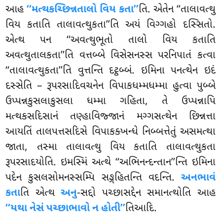
આહ
‘‘મત્થકચ્છિન્નતાલો વિય કતા’’
તિ. એતેન ‘‘તાલાવત્થુ
વિય કતાતિ તાલાવત્થુકતા’’તિ અયં વિગ્ગહો દસ્સિતો.
એત્થ પન ‘‘અવત્થુભૂતો તાલો વિય કતાતિ
અવત્થુતાલકતા’’તિ વત્તબ્બે વિસેસનસ્સ પરનિપાતં કત્વા
‘‘તાલાવત્થુકતા’’તિ વુત્તન્તિ દટ્ઠબ્બં. ઇમિના પનત્થેન ઇદં
દસ્સેતિ – રૂપરસાદિવચનેન વિપાકધમ્મધમ્મા હુત્વા પુબ્બે
ઉપ્પન્નકુસલાકુસલા ધમ્મા ગહિતા, તે ઉપ્પન્નાપિ
મત્થકસદિસાનં તણ્હાવિજ્જાનં મગ્ગસત્થેન છિન્નત્તા
આયતિં તાલપત્તસદિસે વિપાકક્ખન્ધે નિબ્બત્તેતું અસમત્થા
જાતા, તસ્મા તાલાવત્થુ વિય કતાતિ તાલાવત્થુકતા
રૂપરસાદયોતિ
. ઇમસ્મિં અત્થે ‘‘અભિનન્દન્તાન’’ન્તિ ઇમિના
પદેન કુસલસોમનસ્સમ્પિ સઙ્ગહિતન્તિ વદન્તિ.
અનભાવં
કતા
તિ એત્થ
અનુ
-સદ્દો પચ્છાસદ્દેન સમાનત્થોતિ આહ
‘‘યથા નેસં પચ્છાભાવો ન હોતી’’
તિઆદિ.