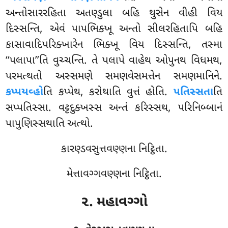
અન્તોસારરહિતા અતણ્ડુલા બહિ થુસેન વીહી વિય
દિસ્સન્તિ, એવં પાપભિક્ખૂ અન્તો સીલરહિતાપિ બહિ
કાસાવાદિપરિક્ખારેન ભિક્ખૂ વિય દિસ્સન્તિ, તસ્મા
‘‘પલાપા’’તિ વુચ્ચન્તિ. તે પલાપે વાહેથ ઓપુનથ વિધમથ,
પરમત્થતો અસ્સમણે સમણવેસમત્તેન સમણમાનિને.
કપ્પયવ્હો
તિ કપ્પેથ, કરોથાતિ વુત્તં હોતિ.
પતિસ્સતા
તિ
સપ્પતિસ્સા. વટ્ટદુક્ખસ્સ અન્તં કરિસ્સથ, પરિનિબ્બાનં
પાપુણિસ્સથાતિ અત્થો.
કારણ્ડવસુત્તવણ્ણના નિટ્ઠિતા.
મેત્તાવગ્ગવણ્ણના નિટ્ઠિતા.
૨. મહાવગ્ગો