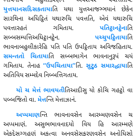
ભાવનાય બહુલીકરણેન અપરાપરં પવત્તિતાય.
યુત્તયાનસદિસકતાયા
તિ યથા યુત્તઆજઞ્ઞયાનં છેકેન
સારથિના અધિટ્ઠિતં યથારુચિ પવત્તતિ, એવં યથારુચિ
પવત્તારહતં ગમિતાય.
પતિટ્ઠાનટ્ઠેના
તિ
સબ્બસમ્પત્તિઅધિટ્ઠાનટ્ઠેન.
પચ્ચુપટ્ઠિતાયા
તિ
ભાવનાબહુલીકારેહિ પતિ પતિ ઉપટ્ઠિતાય અવિજહિતાય.
સમન્તતો ચિતાયા
તિ સબ્બભાગેન ભાવનાનુરૂપં ચયં
ગમિતાય. તેનાહ
‘‘ઉપચિતાયા’’
તિ.
સુટ્ઠુ સમારદ્ધાયા
તિ
અતિવિય સમ્મદેવ નિબ્બત્તિગતાય.
યો
ચ મેત્તં ભાવયતી
તિઆદીસુ યો કોચિ ગહટ્ઠો વા
પબ્બજિતો વા.
મેત્ત
ન્તિ મેત્તાઝાનં.
અપ્પમાણ
ન્તિ ભાવનાવસેન આરમ્મણવસેન ચ
અપ્પમાણં. અસુભભાવનાદયો વિય હિ આરમ્મણે
એકદેસગ્ગહણં અકત્વા અનવસેસફરણવસેન અનોધિસો