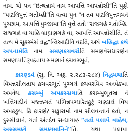
નામ. યો પન ‘‘ઇત્થન્નામં નામ આપત્તિં આપન્નોસી’’તિ પુટ્ઠો
‘‘પાટલિપુત્તં ગતોમ્હી’’તિ વત્વા પુન ‘‘ન તવ પાટલિપુત્તગમનં
પુચ્છામ, આપત્તિં પુચ્છામા’’તિ વુત્તે તતો ‘‘રાજગહં ગતોમ્હિ.
રાજગહં વા યાહિ બ્રાહ્મણગહં વા, આપત્તિં આપન્નોસીતિ. તં
તત્થ મે સૂકરમંસં લદ્ધ’’ન્તિઆદીનિ વદતિ, અયં
બહિદ્ધા કથં
અપનામેતિ
નામ
.
સમણકચવરો
તિ સમણવેસધારણેન
સમણપ્પતિરૂપકતાય સમણાનં કચવરભૂતં.
કારણ્ડવં
(સુ. નિ. અટ્ઠ. ૨.૨૮૩-૨૮૪)
નિદ્ધમથા
તિ
વિપન્નસીલતાય કચવરભૂતં પુગ્ગલં કચવરમિવ અનપેક્ખા
અપનેથ.
કસમ્બું અપકસ્સથા
તિ કસમ્બુભૂતઞ્ચ નં
ખત્તિયાદીનં મજ્ઝગતં પભિન્નપગ્ઘરિતકુટ્ઠં ચણ્ડાલં વિય
અપકડ્ઢથ. કિં કારણં? સઙ્ઘારામો નામ સીલવન્તાનં કતો, ન
દુસ્સીલાનં. યતો એતદેવ સન્ધાયાહ
‘‘તતો પલાપે વાહેથ,
અસ્સમણે સમણમાનિને’’
તિ. યથા પલાપા