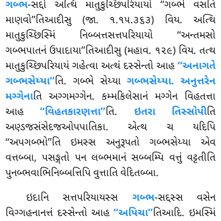
ગબ્ભ
-સદ્દો અત્થિ માતુકુચ્છિપરિયાયો ‘‘ગબ્ભે વસતિ
માણવો’’તિઆદીસુ (જા. ૧.૧૫.૩૬૩) વિય. અત્થિ
માતુકુચ્છિસ્મિં નિબ્બત્તસત્તપરિયાયો ‘‘અન્તમસો
ગબ્ભપાતનં ઉપાદાયા’’તિઆદીસુ (મહાવ. ૧૨૯) વિય. તત્થ
માતુકુચ્છિપરિયાયં ગહેત્વા અત્થં દસ્સેન્તો આહ
‘‘અનાગતે
ગબ્ભસેય્યા’’
તિ. ગબ્ભે સેય્યા
ગબ્ભસેય્યા. અનુત્તરેન
મગ્ગેના
તિ અગ્ગમગ્ગેન. કમ્મકિલેસાનં મગ્ગેન વિહતત્તા
આહ
‘‘વિહતકારણત્તા’’
તિ.
ઇતરા તિસ્સોપી
તિ
અણ્ડજસંસેદજઓપપાતિકા. એત્થ ચ યદિપિ
‘‘અપગબ્ભો’’તિ ઇમસ્સ અનુરૂપતો ગબ્ભસેય્યા એવ
વત્તબ્બા, પસઙ્ગતો પન લબ્ભમાનં સબ્બમ્પિ વત્તું વટ્ટતીતિ
પુનબ્ભવાભિનિબ્બત્તિપિ વુત્તાતિ વેદિતબ્બા.
ઇદાનિ સત્તપરિયાયસ્સ
ગબ્ભ
-સદ્દસ્સ વસેન
વિગ્ગહનાનત્તં દસ્સેન્તો આહ
‘‘અપિચા’’
તિઆદિ. ઇમસ્મિં