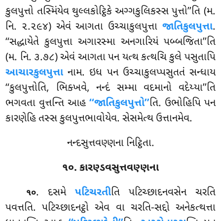
કુલપુત્તો તસ્મિંયેવ થુલ્લકોટ્ઠિકે
અગ્ગકુલિકસ્સ પુત્તો’’તિ (મ.
નિ. ૨.૨૯૪) એવં આગતા ઉચ્ચાકુલપુત્તા
જાતિકુલપુત્તા
.
‘‘સદ્ધાયેતે કુલપુત્તા અગારસ્મા અનગારિયં પબ્બજિતા’’તિ
(મ. નિ. ૩.૭૮) એવં આગતા પન યત્થ કત્થચિ કુલે પસુતાપિ
આચારકુલપુત્તા
નામ. ઇધ પન ઉચ્ચાકુલપ્પસુતતં સન્ધાય
‘‘કુલપુત્તોતિ, ભિક્ખવે, નન્દં સમ્મા વદમાનો વદેય્યા’’તિ
ભગવતા વુત્તન્તિ આહ
‘‘જાતિકુલપુત્તો’’
તિ. ઉભોહિપિ પન
કારણેહિ તસ્સ કુલપુત્તભાવોયેવ. સેસમેત્થ ઉત્તાનમેવ.
નન્દસુત્તવણ્ણના નિટ્ઠિતા.
૧૦. કારણ્ડવસુત્તવણ્ણના
. દસમે
પટિચરતી
તિ પટિચ્છાદનવસેન ચરતિ
૧૦
પવત્તતિ. પટિચ્છાદનટ્ઠો એવ વા ચરતિ-સદ્દો અનેકત્થત્તા