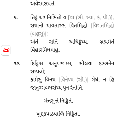
અવેરમસપત્તં.
.
તિટ્ઠં ચરં નિસિન્નો વ
[વા (સી. સ્યા. કં. પી.)]
,
૯
સયાનો યાવતાસ્સ વિતમિદ્ધો
[વિગતમિદ્ધો
(બહૂસુ)]
;
એતં સતિં અધિટ્ઠેય્ય, બ્રહ્મમેતં
📜
વિહારમિધમાહુ.
.
દિટ્ઠિઞ્ચ
અનુપગ્ગમ્મ, સીલવા દસ્સનેન
૧૦
સમ્પન્નો;
કામેસુ વિનય
[વિનેય્ય (સી.)]
ગેધં, ન હિ
જાતુગ્ગબ્ભસેય્ય પુન રેતીતિ.
મેત્તસુત્તં નિટ્ઠિતં.
ખુદ્દકપાઠપાળિ નિટ્ઠિતા.