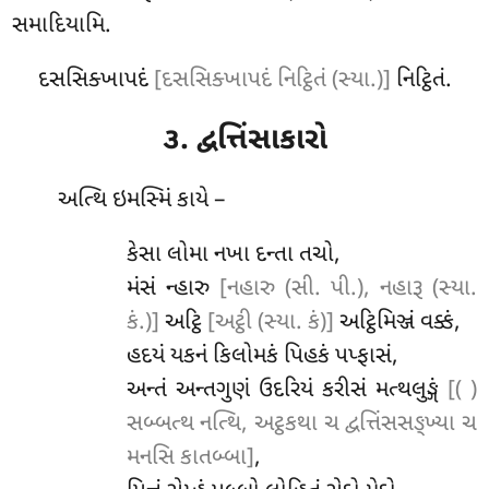
સમાદિયામિ.
દસસિક્ખાપદં
[દસસિક્ખાપદં નિટ્ઠિતં (સ્યા.)]
નિટ્ઠિતં.
૩. દ્વત્તિંસાકારો
અત્થિ
ઇમસ્મિં કાયે –
કેસા લોમા નખા દન્તા તચો,
મંસં ન્હારુ
[નહારુ (સી. પી.), નહારૂ (સ્યા.
કં.)]
અટ્ઠિ
[અટ્ઠી (સ્યા. કં)]
અટ્ઠિમિઞ્જં વક્કં,
હદયં યકનં કિલોમકં પિહકં પપ્ફાસં,
અન્તં અન્તગુણં ઉદરિયં કરીસં મત્થલુઙ્ગં
[( )
સબ્બત્થ નત્થિ, અટ્ઠકથા ચ દ્વત્તિંસસઙ્ખ્યા ચ
મનસિ કાતબ્બા]
,