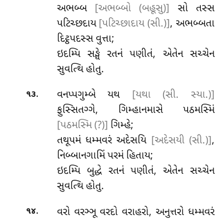
અભબ્બ
[અભબ્બો (બહૂસુ)]
સો તસ્સ
પટિચ્છદાય
[પટિચ્છાદાય (સી.)]
, અભબ્બતા
દિટ્ઠપદસ્સ વુત્તા;
ઇદમ્પિ
સઙ્ઘે રતનં પણીતં, એતેન સચ્ચેન
સુવત્થિ હોતુ.
.
વનપ્પગુમ્બે યથ
[યથા (સી. સ્યા.)]
૧૩
ફુસ્સિતગ્ગે, ગિમ્હાનમાસે પઠમસ્મિં
[પઠમસ્મિ (?)]
ગિમ્હે;
તથૂપમં ધમ્મવરં અદેસયિ
[અદેસયી (સી.)]
,
નિબ્બાનગામિં પરમં હિતાય;
ઇદમ્પિ બુદ્ધે રતનં પણીતં, એતેન સચ્ચેન
સુવત્થિ હોતુ.
.
વરો વરઞ્ઞૂ વરદો વરાહરો, અનુત્તરો ધમ્મવરં
૧૪