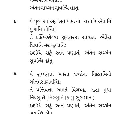
ધમ્મે રતનં પણીતં;
એતેન સચ્ચેન સુવત્થિ હોતુ.
.
યે પુગ્ગલા અટ્ઠ સતં પસત્થા, ચત્તારિ એતાનિ
૬
યુગાનિ હોન્તિ;
તે દક્ખિણેય્યા સુગતસ્સ સાવકા, એતેસુ
દિન્નાનિ મહપ્ફલાનિ;
ઇદમ્પિ સઙ્ઘે રતનં પણીતં, એતેન સચ્ચેન
સુવત્થિ હોતુ.
.
યે સુપ્પયુત્તા મનસા દળ્હેન, નિક્કામિનો
૭
ગોતમસાસનમ્હિ;
તે પત્તિપત્તા અમતં વિગય્હ, લદ્ધા મુધા
નિબ્બુતિં
[નિબ્બુતિ (ક.)]
ભુઞ્જમાના;
ઇદમ્પિ
સઙ્ઘે રતનં પણીતં, એતેન સચ્ચેન