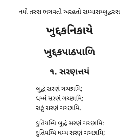
નમો તસ્સ ભગવતો અરહતો સમ્માસમ્બુદ્ધસ્સ
ખુદ્દકનિકાયે
ખુદ્દકપાઠપાળિ
૧. સરણત્તયં
બુદ્ધં
સરણં ગચ્છામિ;
ધમ્મં સરણં ગચ્છામિ;
સઙ્ઘં સરણં ગચ્છામિ.
દુતિયમ્પિ બુદ્ધં સરણં ગચ્છામિ;
દુતિયમ્પિ ધમ્મં સરણં ગચ્છામિ;