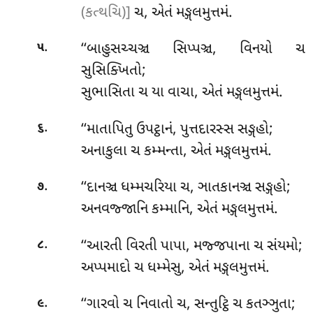
(કત્થચિ)]
ચ, એતં મઙ્ગલમુત્તમં.
.
‘‘બાહુસચ્ચઞ્ચ સિપ્પઞ્ચ, વિનયો ચ
૫
સુસિક્ખિતો;
સુભાસિતા ચ યા વાચા, એતં મઙ્ગલમુત્તમં.
.
‘‘માતાપિતુ ઉપટ્ઠાનં, પુત્તદારસ્સ સઙ્ગહો;
૬
અનાકુલા ચ કમ્મન્તા, એતં મઙ્ગલમુત્તમં.
.
‘‘દાનઞ્ચ ધમ્મચરિયા ચ, ઞાતકાનઞ્ચ સઙ્ગહો;
૭
અનવજ્જાનિ કમ્માનિ, એતં મઙ્ગલમુત્તમં.
.
‘‘આરતી વિરતી પાપા, મજ્જપાના ચ સંયમો;
૮
અપ્પમાદો ચ ધમ્મેસુ, એતં મઙ્ગલમુત્તમં.
.
‘‘ગારવો
ચ નિવાતો ચ, સન્તુટ્ઠિ ચ કતઞ્ઞુતા;
૯