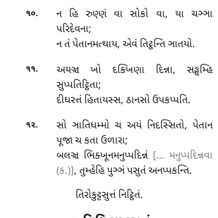
.
ન હિ રુણ્ણં વા સોકો વા, યા ચઞ્ઞા
૧૦
પરિદેવના;
ન તં પેતાનમત્થાય, એવં તિટ્ઠન્તિ ઞાતયો.
.
અયઞ્ચ ખો દક્ખિણા દિન્ના, સઙ્ઘમ્હિ
૧૧
સુપ્પતિટ્ઠિતા;
દીઘરત્તં
હિતાયસ્સ, ઠાનસો ઉપકપ્પતિ.
.
સો ઞાતિધમ્મો ચ અયં નિદસ્સિતો, પેતાન
૧૨
પૂજા ચ કતા ઉળારા;
બલઞ્ચ ભિક્ખૂનમનુપ્પદિન્નં
[… મનુપ્પદિન્નવા
(ક.)]
, તુમ્હેહિ પુઞ્ઞં પસુતં અનપ્પકન્તિ.
તિરોકુટ્ટસુત્તં નિટ્ઠિતં.