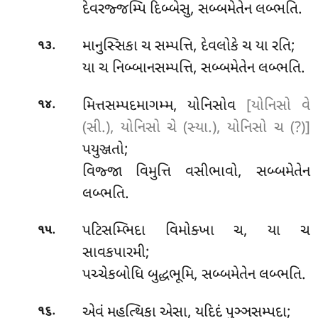
દેવરજ્જમ્પિ દિબ્બેસુ, સબ્બમેતેન લબ્ભતિ.
.
માનુસ્સિકા ચ સમ્પત્તિ, દેવલોકે ચ યા રતિ;
૧૩
યા ચ નિબ્બાનસમ્પત્તિ, સબ્બમેતેન લબ્ભતિ.
.
મિત્તસમ્પદમાગમ્મ, યોનિસોવ
[યોનિસો વે
૧૪
(સી.), યોનિસો ચે (સ્યા.), યોનિસો ચ (?)]
પયુઞ્જતો;
વિજ્જા વિમુત્તિ વસીભાવો, સબ્બમેતેન
લબ્ભતિ.
.
પટિસમ્ભિદા
વિમોક્ખા ચ, યા ચ
૧૫
સાવકપારમી;
પચ્ચેકબોધિ બુદ્ધભૂમિ, સબ્બમેતેન લબ્ભતિ.
.
એવં
મહત્થિકા એસા, યદિદં પુઞ્ઞસમ્પદા;
૧૬