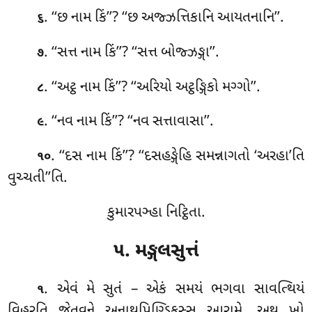
. ‘‘છ નામ કિં’’? ‘‘છ અજ્ઝત્તિકાનિ આયતનાનિ’’.
૬
. ‘‘સત્ત નામ કિં’’? ‘‘સત્ત બોજ્ઝઙ્ગા’’.
૭
. ‘‘અટ્ઠ નામ કિં’’? ‘‘અરિયો અટ્ઠઙ્ગિકો મગ્ગો’’.
૮
. ‘‘નવ નામ કિં’’? ‘‘નવ સત્તાવાસા’’.
૯
. ‘‘દસ નામ કિં’’? ‘‘દસહઙ્ગેહિ સમન્નાગતો ‘અરહા’તિ
૧૦
વુચ્ચતી’’તિ.
કુમારપઞ્હા નિટ્ઠિતા.
૫. મઙ્ગલસુત્તં
. એવં
મે સુતં – એકં સમયં ભગવા સાવત્થિયં
૧
વિહરતિ જેતવને અનાથપિણ્ડિકસ્સ આરામે. અથ ખો