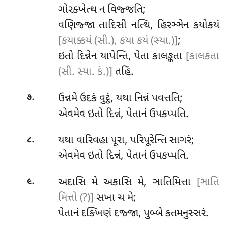
ગોરક્ખેત્થ ન વિજ્જતિ;
વણિજ્જા તાદિસી નત્થિ, હિરઞ્ઞેન કયોકયં
[કયાક્કયં (સી.), કયા કયં (સ્યા.)]
;
ઇતો દિન્નેન યાપેન્તિ, પેતા કાલઙ્કતા
[કાલકતા
(સી. સ્યા. કં.)]
તહિં.
.
ઉન્નમે ઉદકં વુટ્ઠં, યથા નિન્નં પવત્તતિ;
૭
એવમેવ ઇતો દિન્નં, પેતાનં ઉપકપ્પતિ.
.
યથા વારિવહા પૂરા, પરિપૂરેન્તિ સાગરં;
૮
એવમેવ ઇતો દિન્નં, પેતાનં ઉપકપ્પતિ.
.
અદાસિ
મે અકાસિ મે, ઞાતિમિત્તા
[ઞાતિ
૯
મિત્તો (?)]
સખા ચ મે;
પેતાનં દક્ખિણં દજ્જા, પુબ્બે કતમનુસ્સરં.