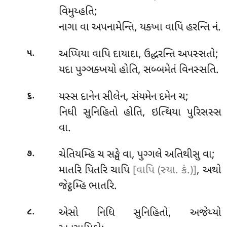
વિમુય્હતિ;
નાગા વા અપનામેન્તિ, યક્ખા વાપિ હરન્તિ નં.
.
અપ્પિયા
વાપિ દાયાદા, ઉદ્ધરન્તિ અપસ્સતો;
૫
યદા પુઞ્ઞક્ખયો હોતિ, સબ્બમેતં વિનસ્સતિ.
.
યસ્સ
દાનેન સીલેન, સંયમેન દમેન ચ;
૬
નિધી સુનિહિતો હોતિ, ઇત્થિયા પુરિસસ્સ
વા.
.
ચેતિયમ્હિ
ચ સઙ્ઘે વા, પુગ્ગલે અતિથીસુ વા;
૭
માતરિ પિતરિ ચાપિ
[વાપિ (સ્યા. કં.)]
, અથો
જેટ્ઠમ્હિ ભાતરિ.
.
એસો નિધિ સુનિહિતો, અજેય્યો
૮