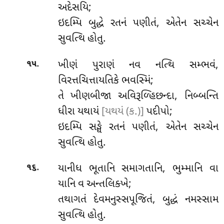
અદેસયિ;
ઇદમ્પિ બુદ્ધે રતનં પણીતં, એતેન સચ્ચેન
સુવત્થિ હોતુ.
.
ખીણં પુરાણં નવ નત્થિ સમ્ભવં,
૧૫
વિરત્તચિત્તાયતિકે ભવસ્મિં;
તે ખીણબીજા અવિરૂળ્હિછન્દા, નિબ્બન્તિ
ધીરા યથાયં
[યથયં (ક.)]
પદીપો;
ઇદમ્પિ સઙ્ઘે રતનં પણીતં, એતેન સચ્ચેન
સુવત્થિ હોતુ.
.
યાનીધ ભૂતાનિ સમાગતાનિ, ભુમ્માનિ
વા
૧૬
યાનિ વ અન્તલિક્ખે;
તથાગતં દેવમનુસ્સપૂજિતં, બુદ્ધં નમસ્સામ
સુવત્થિ હોતુ.