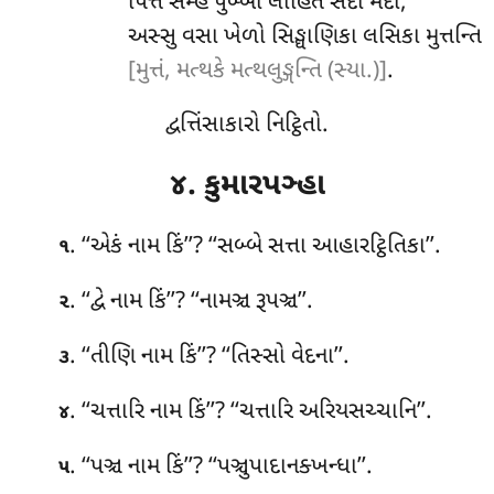
પિત્તં સેમ્હં પુબ્બો લોહિતં સેદો મેદો,
અસ્સુ વસા ખેળો સિઙ્ઘાણિકા લસિકા મુત્તન્તિ
[મુત્તં, મત્થકે મત્થલુઙ્ગન્તિ (સ્યા.)]
.
દ્વત્તિંસાકારો નિટ્ઠિતો.
૪. કુમારપઞ્હા
. ‘‘એકં
નામ કિં’’? ‘‘સબ્બે સત્તા આહારટ્ઠિતિકા’’.
૧
. ‘‘દ્વે નામ કિં’’? ‘‘નામઞ્ચ રૂપઞ્ચ’’.
૨
. ‘‘તીણિ નામ કિં’’? ‘‘તિસ્સો વેદના’’.
૩
. ‘‘ચત્તારિ
નામ કિં’’? ‘‘ચત્તારિ અરિયસચ્ચાનિ’’.
૪
. ‘‘પઞ્ચ નામ કિં’’? ‘‘પઞ્ચુપાદાનક્ખન્ધા’’.
૫