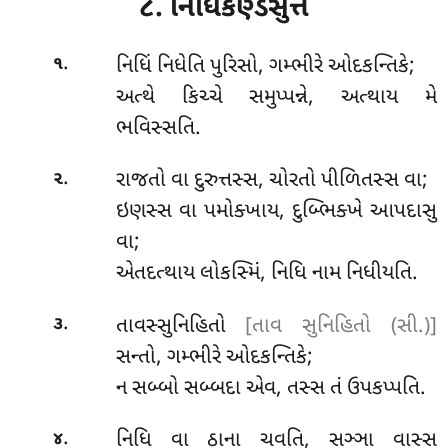
૮. નિધિકણ્ડસુત્તં
.
નિધિં
નિધેતિ પુરિસો, ગમ્ભીરે ઓદકન્તિકે;
૧
અત્થે કિચ્ચે સમુપ્પન્ને, અત્થાય મે
ભવિસ્સતિ.
.
રાજતો વા દુરુત્તસ્સ, ચોરતો પીળિતસ્સ વા;
૨
ઇણસ્સ વા પમોક્ખાય, દુબ્ભિક્ખે આપદાસુ
વા;
એતદત્થાય લોકસ્મિં, નિધિ નામ નિધીયતિ.
.
તાવસ્સુનિહિતો
[તાવ સુનિહિતો (સી.)]
૩
સન્તો, ગમ્ભીરે ઓદકન્તિકે;
ન સબ્બો સબ્બદા એવ, તસ્સ તં ઉપકપ્પતિ.
.
નિધિ વા ઠાના ચવતિ, સઞ્ઞા વાસ્સ
૪