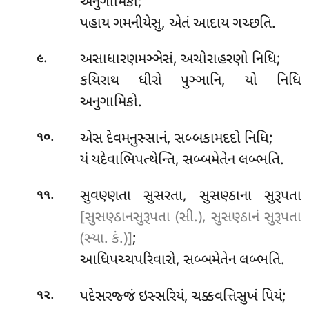
અનુગામિકો;
પહાય ગમનીયેસુ, એતં આદાય ગચ્છતિ.
.
અસાધારણમઞ્ઞેસં, અચોરાહરણો નિધિ;
૯
કયિરાથ ધીરો પુઞ્ઞાનિ, યો નિધિ
અનુગામિકો.
.
એસ દેવમનુસ્સાનં, સબ્બકામદદો નિધિ;
૧૦
યં યદેવાભિપત્થેન્તિ, સબ્બમેતેન લબ્ભતિ.
.
સુવણ્ણતા સુસરતા, સુસણ્ઠાના સુરૂપતા
૧૧
[સુસણ્ઠાનસુરૂપતા (સી.), સુસણ્ઠાનં સુરૂપતા
(સ્યા. કં.)]
;
આધિપચ્ચપરિવારો, સબ્બમેતેન લબ્ભતિ.
.
પદેસરજ્જં ઇસ્સરિયં, ચક્કવત્તિસુખં પિયં;
૧૨