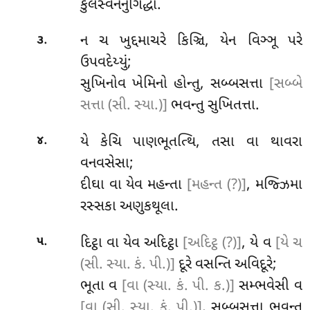
કુલેસ્વનનુગિદ્ધો.
.
ન ચ ખુદ્દમાચરે કિઞ્ચિ, યેન વિઞ્ઞૂ પરે
૩
ઉપવદેય્યું;
સુખિનોવ ખેમિનો હોન્તુ, સબ્બસત્તા
[સબ્બે
સત્તા (સી. સ્યા.)]
ભવન્તુ સુખિતત્તા.
.
યે કેચિ પાણભૂતત્થિ, તસા વા થાવરા
૪
વનવસેસા;
દીઘા વા યેવ મહન્તા
[મહન્ત (?)]
, મજ્ઝિમા
રસ્સકા અણુકથૂલા.
.
દિટ્ઠા વા યેવ અદિટ્ઠા
[અદિટ્ઠ (?)]
, યે વ
[યે ચ
૫
(સી. સ્યા. કં. પી.)]
દૂરે વસન્તિ અવિદૂરે;
ભૂતા વ
[વા (સ્યા. કં. પી. ક.)]
સમ્ભવેસી વ
[વા (સી. સ્યા. કં. પી.)]
, સબ્બસત્તા ભવન્તુ