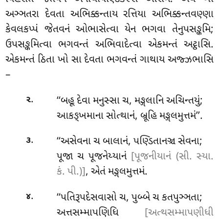
અઞ્ઞતરા દેવતા અભિક્કન્તાય રત્તિયા અભિક્કન્તવણ્ણા
કેવલકપ્પં જેતવનં ઓભાસેત્વા યેન ભગવા તેનુપસઙ્કમિ;
ઉપસઙ્કમિત્વા ભગવન્તં અભિવાદેત્વા એકમન્તં અટ્ઠાસિ.
એકમન્તં ઠિતા ખો સા દેવતા ભગવન્તં ગાથાય અજ્ઝભાસિ
–
.
‘‘બહૂ
દેવા મનુસ્સા ચ, મઙ્ગલાનિ અચિન્તયું;
૨
આકઙ્ખમાના સોત્થાનં, બ્રૂહિ મઙ્ગલમુત્તમં’’.
.
‘‘અસેવના ચ બાલાનં, પણ્ડિતાનઞ્ચ સેવના;
૩
પૂજા ચ પૂજનેય્યાનં
[પૂજનીયાનં (સી. સ્યા.
કં. પી.)]
, એતં મઙ્ગલમુત્તમં.
.
‘‘પતિરૂપદેસવાસો
ચ, પુબ્બે ચ કતપુઞ્ઞતા;
૪
અત્તસમ્માપણિધિ
[અત્થસમ્માપણીધી