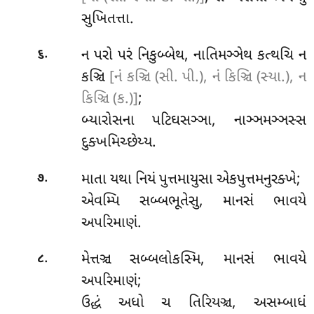
સુખિતત્તા.
.
ન પરો પરં નિકુબ્બેથ, નાતિમઞ્ઞેથ કત્થચિ ન
૬
કઞ્ચિ
[નં કઞ્ચિ (સી. પી.), નં કિઞ્ચિ (સ્યા.), ન
કિઞ્ચિ (ક.)]
;
બ્યારોસના પટિઘસઞ્ઞા, નાઞ્ઞમઞ્ઞસ્સ
દુક્ખમિચ્છેય્ય.
.
માતા
યથા નિયં પુત્તમાયુસા એકપુત્તમનુરક્ખે;
૭
એવમ્પિ સબ્બભૂતેસુ, માનસં ભાવયે
અપરિમાણં.
.
મેત્તઞ્ચ
સબ્બલોકસ્મિ, માનસં ભાવયે
૮
અપરિમાણં;
ઉદ્ધં અધો ચ તિરિયઞ્ચ, અસમ્બાધં