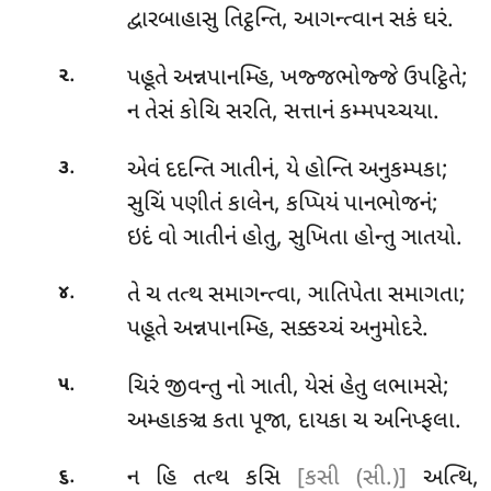
દ્વારબાહાસુ તિટ્ઠન્તિ, આગન્ત્વાન સકં ઘરં.
.
પહૂતે અન્નપાનમ્હિ, ખજ્જભોજ્જે ઉપટ્ઠિતે;
૨
ન
તેસં કોચિ સરતિ, સત્તાનં કમ્મપચ્ચયા.
.
એવં દદન્તિ ઞાતીનં, યે હોન્તિ અનુકમ્પકા;
૩
સુચિં પણીતં કાલેન, કપ્પિયં પાનભોજનં;
ઇદં વો ઞાતીનં હોતુ, સુખિતા હોન્તુ ઞાતયો.
.
તે ચ તત્થ સમાગન્ત્વા, ઞાતિપેતા સમાગતા;
૪
પહૂતે અન્નપાનમ્હિ, સક્કચ્ચં અનુમોદરે.
.
ચિરં જીવન્તુ નો ઞાતી, યેસં હેતુ લભામસે;
૫
અમ્હાકઞ્ચ કતા પૂજા, દાયકા ચ અનિપ્ફલા.
.
ન હિ તત્થ કસિ
[કસી (સી.)]
અત્થિ,
૬