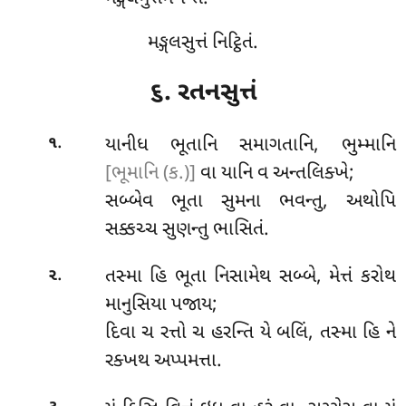
મઙ્ગલસુત્તં નિટ્ઠિતં.
૬. રતનસુત્તં
.
યાનીધ
ભૂતાનિ સમાગતાનિ, ભુમ્માનિ
૧
[ભૂમાનિ (ક.)]
વા યાનિ વ અન્તલિક્ખે;
સબ્બેવ ભૂતા સુમના ભવન્તુ, અથોપિ
સક્કચ્ચ સુણન્તુ ભાસિતં.
.
તસ્મા
હિ ભૂતા નિસામેથ સબ્બે, મેત્તં કરોથ
૨
માનુસિયા પજાય;
દિવા ચ રત્તો ચ હરન્તિ યે બલિં, તસ્મા હિ ને
રક્ખથ અપ્પમત્તા.