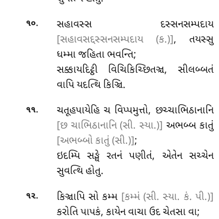
.
સહાવસ્સ
દસ્સનસમ્પદાય
૧૦
[સહાવસદ્દસ્સનસમ્પદાય (ક.)]
, તયસ્સુ
ધમ્મા જહિતા ભવન્તિ;
સક્કાયદિટ્ઠી વિચિકિચ્છિતઞ્ચ, સીલબ્બતં
વાપિ યદત્થિ કિઞ્ચિ.
.
ચતૂહપાયેહિ ચ વિપ્પમુત્તો, છચ્ચાભિઠાનાનિ
૧૧
[છ ચાભિઠાનાનિ (સી. સ્યા.)]
અભબ્બ કાતું
[અભબ્બો કાતું (સી.)]
;
ઇદમ્પિ સઙ્ઘે રતનં પણીતં, એતેન સચ્ચેન
સુવત્થિ હોતુ.
.
કિઞ્ચાપિ
સો કમ્મ
[કમ્મં (સી. સ્યા. કં. પી.)]
૧૨
કરોતિ પાપકં, કાયેન વાચા ઉદ ચેતસા વા;