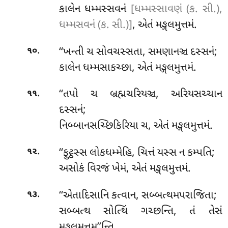
કાલેન ધમ્મસ્સવનં
[ધમ્મસ્સાવણં (ક. સી.),
ધમ્મસવનં (ક. સી.)]
, એતં મઙ્ગલમુત્તમં.
.
‘‘ખન્તી ચ સોવચસ્સતા, સમણાનઞ્ચ દસ્સનં;
૧૦
કાલેન ધમ્મસાકચ્છા, એતં મઙ્ગલમુત્તમં.
.
‘‘તપો ચ બ્રહ્મચરિયઞ્ચ, અરિયસચ્ચાન
૧૧
દસ્સનં;
નિબ્બાનસચ્છિકિરિયા ચ, એતં મઙ્ગલમુત્તમં.
.
‘‘ફુટ્ઠસ્સ લોકધમ્મેહિ, ચિત્તં યસ્સ ન કમ્પતિ;
૧૨
અસોકં વિરજં ખેમં, એતં મઙ્ગલમુત્તમં.
.
‘‘એતાદિસાનિ કત્વાન, સબ્બત્થમપરાજિતા;
૧૩
સબ્બત્થ સોત્થિં ગચ્છન્તિ, તં તેસં
મઙ્ગલમુત્તમ’’ન્તિ.