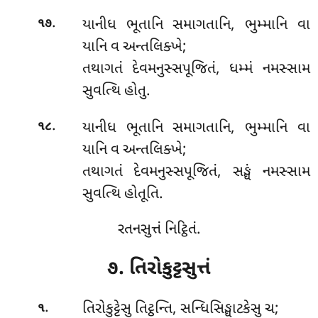
.
યાનીધ ભૂતાનિ સમાગતાનિ, ભુમ્માનિ વા
૧૭
યાનિ વ અન્તલિક્ખે;
તથાગતં દેવમનુસ્સપૂજિતં, ધમ્મં
નમસ્સામ
સુવત્થિ હોતુ.
.
યાનીધ
ભૂતાનિ સમાગતાનિ, ભુમ્માનિ વા
૧૮
યાનિ વ અન્તલિક્ખે;
તથાગતં દેવમનુસ્સપૂજિતં, સઙ્ઘં નમસ્સામ
સુવત્થિ હોતૂતિ.
રતનસુત્તં નિટ્ઠિતં.
૭. તિરોકુટ્ટસુત્તં
.
તિરોકુટ્ટેસુ
તિટ્ઠન્તિ, સન્ધિસિઙ્ઘાટકેસુ ચ;
૧