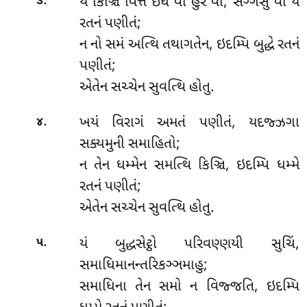
.
યં કિઞ્ચિ વિત્તં ઇધ વા હુરં વા, સગ્ગેસુ
વા યં
૩
રતનં પણીતં;
ન નો સમં અત્થિ તથાગતેન, ઇદમ્પિ બુદ્ધે રતનં
પણીતં;
એતેન સચ્ચેન સુવત્થિ હોતુ.
.
ખયં
વિરાગં અમતં પણીતં, યદજ્ઝગા
૪
સક્યમુની સમાહિતો;
ન તેન ધમ્મેન સમત્થિ કિઞ્ચિ, ઇદમ્પિ ધમ્મે
રતનં પણીતં;
એતેન સચ્ચેન સુવત્થિ હોતુ.
.
યં
બુદ્ધસેટ્ઠો પરિવણ્ણયી સુચિં,
૫
સમાધિમાનન્તરિકઞ્ઞમાહુ;
સમાધિના તેન સમો ન વિજ્જતિ, ઇદમ્પિ