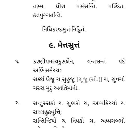
તસ્મા ધીરા પસંસન્તિ, પણ્ડિતા
કતપુઞ્ઞતન્તિ.
નિધિકણ્ડસુત્તં નિટ્ઠિતં.
૯. મેત્તસુત્તં
.
કરણીયમત્થકુસલેન
, યન્તસન્તં પદં
૧
અભિસમેચ્ચ;
સક્કો ઉજૂ ચ સુહુજૂ
[સૂજૂ (સી.)]
ચ, સુવચો
ચસ્સ મુદુ અનતિમાની.
.
સન્તુસ્સકો
ચ સુભરો ચ, અપ્પકિચ્ચો ચ
૨
સલ્લહુકવુત્તિ;
સન્તિન્દ્રિયો ચ નિપકો ચ, અપ્પગબ્ભો