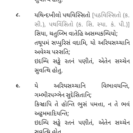
સુવત્થિ હોતુ.
.
યથિન્દખીલો પથવિસ્સિતો
[પઠવિસ્સિતો (ક.
૮
સી.), પથવિંસિતો (ક. સિ. સ્યા. કં. પી.)]
સિયા, ચતુબ્ભિ વાતેહિ અસમ્પકમ્પિયો;
તથૂપમં સપ્પુરિસં વદામિ, યો
અરિયસચ્ચાનિ
અવેચ્ચ પસ્સતિ;
ઇદમ્પિ સઙ્ઘે રતનં પણીતં, એતેન સચ્ચેન
સુવત્થિ હોતુ.
.
યે અરિયસચ્ચાનિ વિભાવયન્તિ,
૯
ગમ્ભીરપઞ્ઞેન સુદેસિતાનિ;
કિઞ્ચાપિ તે હોન્તિ ભુસં પમત્તા, ન તે ભવં
અટ્ઠમમાદિયન્તિ;
ઇદમ્પિ સઙ્ઘે રતનં પણીતં, એતેન સચ્ચેન
સુવત્થિ હોતુ.