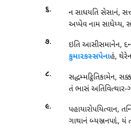
૬
.
ન સાધયતિ સેસાનં, સત્ત
અપ્પેવ નામ સાધેય્ય, 
૭
.
ઇતિ આસીસમાનેન, દન્
કુમારકસ્સપેના
હં, થેર
૮
.
સદ્ધમ્મટ્ઠિતિકામેન
, સક્
તં ભાસં અતિવિત્થાર-ગ
૯
.
પહાયારોપયિત્વાન
, તન
ગાથાનં બ્યઞ્જનપદં, યં