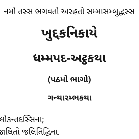
નમો તસ્સ ભગવતો અરહતો સમ્માસમ્બુદ્ધસ્સ
ખુદ્દકનિકાયે
ધમ્મપદ-અટ્ઠકથા
(પઠમો ભાગો)
ગન્થારમ્ભકથા
 લોકન્તદસ્સિના;
જાલિતો જલિતિદ્ધિના.