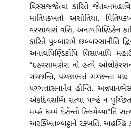
વિસ્સજ્જેત્વા કારિતે જેતવનમહાવ
માતિપક્ખતો અસીતિયા, પિતિપક
વસ્સાવાસં વસિ, અનાથપિણ્ડિકેન કા
કારિતે પુબ્બારામે છબ્બસ્સાનીતિ દ્વ
અનાથપિણ્ડિકોપિ વિસાખાપિ મહાઉપા
‘‘દહરસામણેરા નો હત્થે ઓલોકેસ્સન્
ગચ્છન્તિ, પચ્છાભત્તં ગચ્છન્તા પઞ્ચ 
પઞ્ઞત્તાસનાનેવ હોન્તિ. અન્નપાનભ
એકદિવસમ્પિ સત્થા પઞ્હં ન પુચ્છિત
મય્હં ધમ્મં દેસેન્તો કિલમેય્યા’’તિ સ
અરક્ખિતબ્બટ્ઠાને રક્ખતિ. અહઞ્હિ ક