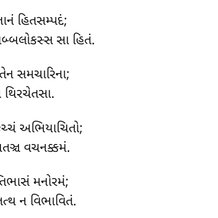
ાનં હિતસમ્પદં;
સબ્બલોકસ્સ સા હિતં.
તેન સમચારિના;
ેન થિરચેતસા.
કચ્ચં અભિયાચિતો;
તઞ્ચ વચનક્કમં.
્તિભાસં મનોરમં;
 તત્થ ન વિભાવિતં.