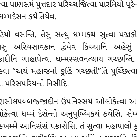
્વા પાણસમં પુત્તદારં પરિચ્ચજિત્વા પારમિયો પૂરે
ધમ્મદેસનં કથેતિયેવ.
ટિયો વસન્તિ. તેસુ સત્થુ ધમ્મકથં સુત્વા પઞ્
તેસુ અરિયસાવકાનં દ્વેયેવ કિચ્ચાનિ અહેસું –
ાદીનિ ગાહાપેત્વા ધમ્મસ્સવનત્થાય ગચ્છન્
સ્વા ‘‘અયં મહાજનો કુહિં ગચ્છતી’’તિ પુચ્છિત્વા
્વા પરિસપરિયન્તે નિસીદિ.
 સરણસીલપબ્બજ્જાદીનં ઉપનિસ્સયં ઓલોકેત્વા અજ્
ત્વા ધમ્મં દેસેન્તો અનુપુબ્બિકથં કથેસિ. સેય
્ખમ્મે આનિસંસં પકાસેસિ. તં સુત્વા મહાપાલો કુટુ