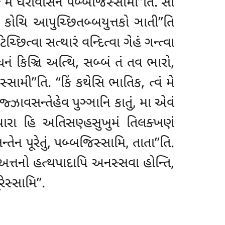
િં મે ઘરાવાસેન પબ્બજિસ્સામી’’તિ. સો
 કોચિ આપુચ્છિતબ્બયુત્તકો ઞાતી’’તિ
્છિત્વા સત્થારં વન્દિત્વા ગેહં ગન્ત્વા
 ધનં કિઞ્ચિ અત્થિ, સબ્બં તં તવ ભારો,
સામી’’તિ. ‘‘કિં કથેસિ ભાતિક, ત્વં મે
્ઝાવસન્તેહેવ પુઞ્ઞાનિ કાતું
, મા એવં
સત્થારા હિ અતિસણ્હસુખુમં તિલક્ખણં
ન પૂરેતું
, પબ્બજિસ્સામિ, તાતા’’તિ.
અત્તનો હત્થપાદાપિ અનસ્સવા હોન્તિ,
ેસ્સામિ’’.