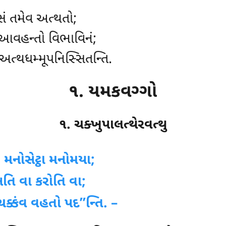
ેસં તમેવ અત્થતો;
 આવહન્તો વિભાવિનં;
ત્થધમ્મૂપનિસ્સિતન્તિ.
૧. યમકવગ્ગો
૧. ચક્ખુપાલત્થેરવત્થુ
, મનોસેટ્ઠા મનોમયા;
સતિ વા કરોતિ વા;
ચક્કંવ વહતો પદ’’ન્તિ. –