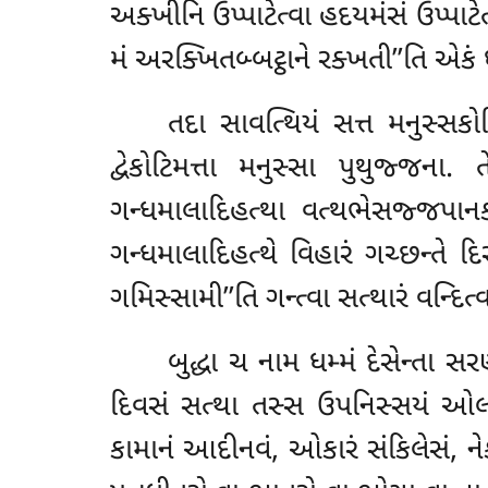
અક્ખીનિ ઉપ્પાટેત્વા હદયમંસં ઉપ્પાટેત
મં અરક્ખિતબ્બટ્ઠાને રક્ખતી’’તિ એકં 
તદા
સાવત્થિયં સત્ત મનુસ્સકો
દ્વેકોટિમત્તા મનુસ્સા પુથુજ્જના. 
ગન્ધમાલાદિહત્થા વત્થભેસજ્જપાનક
ગન્ધમાલાદિહત્થે
વિહારં ગચ્છન્તે દિ
ગમિસ્સામી’’તિ ગન્ત્વા સત્થારં વન્દિત
બુદ્ધા ચ નામ ધમ્મં દેસેન્તા
દિવસં સત્થા તસ્સ ઉપનિસ્સયં ઓલોકે
કામાનં આદીનવં, ઓકારં સંકિલેસં, નેક