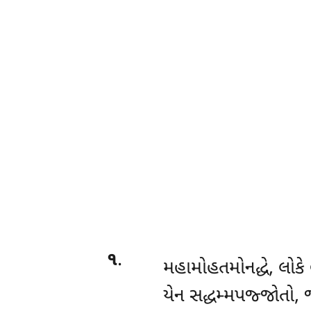
૧
.
મહામોહતમોનદ્ધે
, લોકે
યેન સદ્ધમ્મપજ્જોતો, 