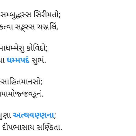
 સમ્બુદ્ધસ્સ સિરીમતો;
કત્વા સઙ્ઘસ્સ ચઞ્જલિં.
માધમ્મેસુ કોવિદો;
્થા
ધમ્મપદં
સુભં.
સ્સાહિતમાનસો;
તિપામોજ્જવડ્ઢનં.
પુણા
અત્થવણ્ણના
;
, દીપભાસાય સણ્ઠિતા.