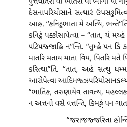
પુત્તધીતરો વા ભાતરો વા ભોગા વા ના
દેસનાપરિયોસાને સત્થારં ઉપસઙ્કમિત
આહ. ‘‘કનિટ્ઠભાતા મે અત્થિ, ભન્તે’’તિ.
કનિટ્ઠં પક્કોસાપેત્વા – ‘‘તાત, યં મ
પટિપજ્જાહિ ન’’ન્તિ. ‘‘તુમ્હે પન કિં
માતરિ મતાય માતા વિય, પિતરિ મતે પિત
કરિત્થા’’તિ. ‘‘તાત, અહં સત્થુ ધમ
આરોપેત્વા આદિમજ્ઝપરિયોસાનકલ્યાણો
‘‘ભાતિક, તરુણાયેવ તાવત્થ, મહલ્લક
ન અત્તનો વસે વત્તન્તિ, કિમઙ્ગં પન ઞા
‘‘જરાજજ્જરિતા હોન્ત