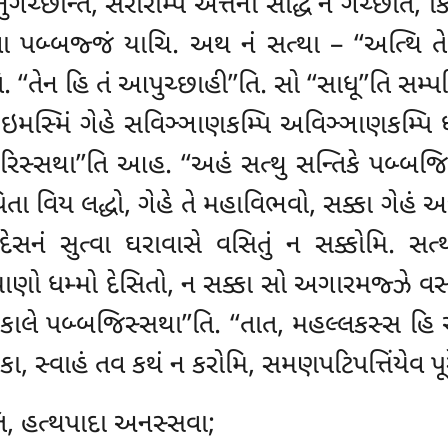
નુગચ્છન્તિ, સરીરમ્પિ અત્તના
સદ્ધિં ન ગચ્છતિ, ક
્વા પબ્બજ્જં યાચિ. અથ નં સત્થા – ‘‘અત્થિ તે
 ‘‘તેન હિ તં આપુચ્છાહી’’તિ. સો ‘‘સાધૂ’’તિ સમ્પટિચ
ય્હં ઇમસ્મિં ગેહે સવિઞ્ઞાણકમ્પિ અવિઞ્ઞાણકમ્પિ
 કરિસ્સથા’’તિ આહ. ‘‘અહં સત્થુ સન્તિકે પબ્બજિસ્
ા વિય લદ્ધો, ગેહે તે મહાવિભવો, સક્કા ગેહં અજ
્મદેસનં સુત્વા ઘરાવાસે વસિતું ન સક્કોમિ. 
 ધમ્મો દેસિતો, ન સક્કા સો અગારમજ્ઝે વસન્તે
કાલે પબ્બજિસ્સથા’’તિ. ‘‘તાત, મહલ્લકસ્સ હિ 
તકા, સ્વાહં તવ કથં ન કરોમિ, સમણપટિપત્તિંયેવ પૂર
િ, હત્થપાદા અનસ્સવા;