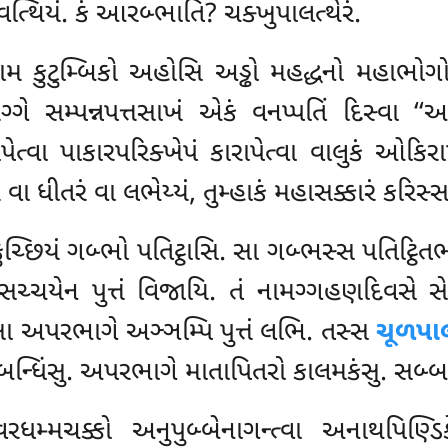
્થિયં. કં આરબ્ભાતિ? ચક્ખુપાલત્થેરં.
ામ કુટુમ્બિકો અહોસિ અડ્ઢો મહદ્ધનો મહાભોગો 
ગ્ગે સમ્પન્નપત્તસાખં એકં વનપ્પતિં દિસ્વા ‘
ેત્વા પાકારપરિક્ખેપં કારાપેત્વા વાલુકં ઓકિરા
તં વા ધીતરં વા લભેય્યં, તુમ્હાકં મહાસક્કારં કરિસ્
્છિયં ગબ્ભો પતિટ્ઠાસિ. સા
ગબ્ભસ્સ પતિટ્ઠિત
ચ્ચયેન પુત્તં વિજાયિ. તં નામગ્ગહણદિવસે
સ
ા અપરભાગે અઞ્ઞમ્પિ પુત્તં લભિ. તસ્સ
ચૂળપા
 બન્ધિંસુ. અપરભાગે માતાપિતરો કાલમકંસુ. સબ્બમ
રધમ્મચક્કો અનુપુબ્બેનાગન્ત્વા અનાથપિણ્ડિ