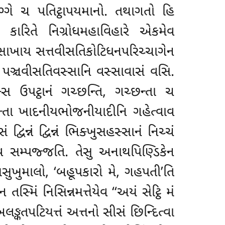
ગ્ગે ચ પતિટ્ઠાપયમાનો. તથાગતો હિ
 કારિતે નિગ્રોધમહાવિહારે એકમેવ
સાખાય સત્તવીસતિકોટિધનપરિચ્ચાગેન
સાય પઞ્ચવીસતિવસ્સાનિ વસ્સાવાસં વસિ.
સ ઉપટ્ઠાનં ગચ્છન્તિ, ગચ્છન્તા ચ
ચ્છન્તા ખાદનીયભોજનીયાદીનિ
ગહેત્વાવ
િન્નં દ્વિન્નં ભિક્ખુસહસ્સાનં નિચ્ચં
ેવ સમ્પજ્જતિ. તેસુ અનાથપિણ્ડિકેન
યસુખુમાલો, ‘બહૂપકારો મે, ગહપતી’તિ
સ્મિં નિસિન્નમત્તેયેવ ‘‘અયં સેટ્ઠિ મં
્કતપટિયત્તં અત્તનો સીસં છિન્દિત્વા