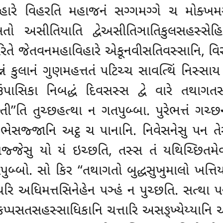
િહારે વિહરતિ મહાજનં સગ્ગમગ્ગે ચ મોક્ખમ
્ખતો
અસીતિયાતિ દ્વેઅસીતિઞાતિકુલસહસ્સેહિ
રિતે જેતવનમહાવિહારે એકૂનવીસતિવસ્સાનિ, વિ
િન્નં કુલાનં ગુણમહત્તતં પટિચ્ચ સાવત્થિં નિસ્
સિકા નિબદ્ધં દિવસસ્સ દ્વે વારે તથાગતસ્
તી’’તિ તુચ્છહત્થા ન ગતપુબ્બા. પુરેભત્તં ગ
ભેસજ્જાનિ અટ્ઠ ચ પાનાનિ. નિવેસનેસુ પન તેસં દ્વ
ેસજ્જેસુ યો યં ઇચ્છતિ, તસ્સ તં યથિચ્છિતમ
પુબ્બો. સો કિર ‘‘તથાગતો બુદ્ધસુખુમાલો ખત્તિ
ત્થરિ અધિમત્તસિનેહેન પઞ્હં ન પુચ્છતિ. સત્થા પન ત
પ્પસતસહસ્સાધિકાનિ ચત્તારિ અસઙ્ખ્યેય્યાનિ અલઙ