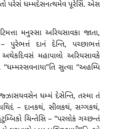
ન્તો પરેસં ધમ્મદેસનત્થમેવ પૂરેસિં. એસ
ચકોટિમત્તા મનુસ્સા અરિયસાવકા જાતા,
 પુરેભત્તં દાનં દેન્તિ, પચ્છાભત્તં
તિ. અથેકદિવસં મહાપાલો અરિયસાવકે
 ‘‘ધમ્મસ્સવનાયા’’તિ સુત્વા ‘‘અહમ્પિ
ઝાસયવસેન ધમ્મં દેસેન્તિ, તસ્મા તં
્યથિદં – દાનકથં, સીલકથં, સગ્ગકથં,
મ્બિકો ચિન્તેસિ – ‘‘પરલોકં ગચ્છન્તં