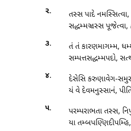
૨
.
તસ્સ પાદે નમસ્સિત્વા,
સદ્ધમ્મઞ્ચસ્સ પૂજેત્વા, 
૩
.
તં તં કારણમાગમ્મ, ધમ્
સમ્પત્તસદ્ધમ્મપદો, સત
૪
.
દેસેસિ
કરુણાવેગ-સમુ
યં વે દેવમનુસ્સાનં, પી
૫
.
પરમ્પરાભતા તસ્સ, નિ
યા તમ્બપણ્ણિદીપમ્હિ