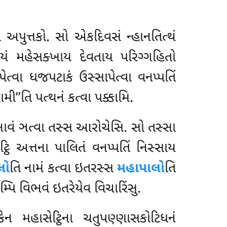
અપુત્તકો. સો એકદિવસં ન્હાનતિત્થં
‘અયં મહેસક્ખાય દેવતાય પરિગ્ગહિતો
પેત્વા ધજપટાકં ઉસ્સાપેત્વા વનપ્પતિં
સામી’’તિ પત્થનં કત્વા પક્કામિ.
ભાવં ઞત્વા તસ્સ આરોચેસિ. સો તસ્સા
ેટ્ઠિ અત્તના પાલિતં વનપ્પતિં નિસ્સાય
લો
તિ નામં કત્વા ઇતરસ્સ
મહાપાલો
તિ
્પિ વિભવં ઇતરેયેવ વિચારિંસુ.
કેન મહાસેટ્ઠિના ચતુપણ્ણાસકોટિધનં