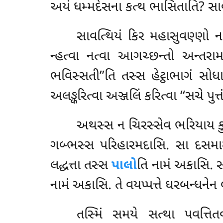
અયં ધમ્મદેસના કત્થ ભાસિતાતિ? સાવત
સાવત્થિયં કિર મહાસુવણ્ણો ન
ન્હત્વા નત્વા આગચ્છન્તો અન્તરામ
ભવિસ્સતી’’તિ તસ્સ હેટ્ઠાભાગં સોધાપ
અલઙ્કરિત્વા અઞ્જલિં કરિત્વા ‘‘સચે પુત્
અથસ્સ ન ચિરસ્સેવ ભરિયાય કુચ
ગબ્ભસ્સ પરિહારમદાસિ. સા દસમાસ
લદ્ધત્તા તસ્સ
પાલો
તિ નામં અકાસિ. સ
નામં અકાસિ. તે વયપ્પત્તે ઘરબન્ધનેન
તસ્મિં સમયે સત્થા પવત્તિતવ