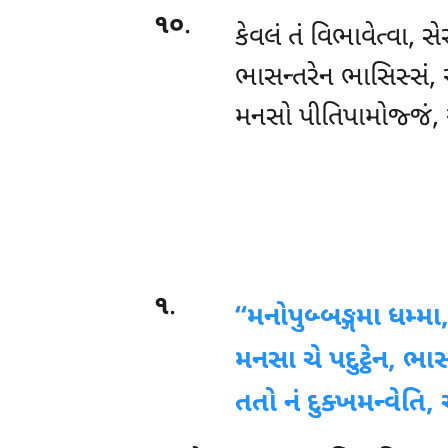
૧૦
.
કેવલં તં વિભાવેત્વા, સ
ભાસન્તરેન ભાસિસ્સં,
મનસો પીતિપામોજ્જં, અ
૧
.
‘‘મનોપુબ્બઙ્ગમા
ધમ્મા
મનસા ચે પદુટ્ઠેન, ભા
તતો નં દુક્ખમન્વેતિ, 