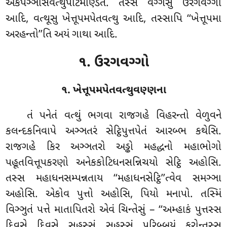
એકપઞ્ઞાસવત્થુપટિમણ્ડિતં. તસ્સ વગ્ગેસુ ઉરગવગ્ગો
આદિ, વત્થૂસુ ખેત્તૂપમપેતવત્થુ આદિ, તસ્સાપિ ‘‘ખેત્તૂપમા
અરહન્તો’’તિ અયં ગાથા આદિ.
૧. ઉરગવગ્ગો
૧. ખેત્તૂપમપેતવત્થુવણ્ણના
તં
પનેતં વત્થું ભગવા રાજગહે વિહરન્તો વેળુવને
કલન્દકનિવાપે અઞ્ઞતરં સેટ્ઠિપુત્તપેતં આરબ્ભ કથેસિ.
રાજગહે કિર અઞ્ઞતરો અડ્ઢો મહદ્ધનો મહાભોગો
પહૂતવિત્તૂપકરણો અનેકકોટિધનસન્નિચયો સેટ્ઠિ અહોસિ.
તસ્સ મહાધનસમ્પન્નતાય ‘‘મહાધનસેટ્ઠિ’’ત્વેવ સમઞ્ઞા
અહોસિ. એકોવ પુત્તો અહોસિ, પિયો મનાપો. તસ્મિં
વિઞ્ઞુતં પત્તે માતાપિતરો એવં ચિન્તેસું – ‘‘અમ્હાકં પુત્તસ્સ
દિવસે દિવસે સહસ્સં સહસ્સં પરિબ્બયં કરોન્તસ્સ