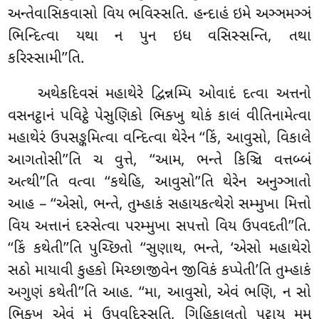
અન્તેવાસિકવાસો વિય ભવિસ્સતિ. હન્દાહં ઇમે અઞ્ઞમઞ્ઞં
ભિન્દિત્વા યથા ન પુન ઇધ વસિસ્સન્તિ, તથા
કરિસ્સામી’’તિ.
અથેકદિવસં
મહાથેરે દ્વિન્નમ્પિ ઓવાદં દત્વા અત્તનો
વસનટ્ઠાનં પવિટ્ઠે પેસુણિકો ભિક્ખુ થોકં કાલં વીતિનામેત્વા
મહાથેરં ઉપસઙ્કમિત્વા વન્દિત્વા થેરેન ‘‘કિં, આવુસો, વિકાલે
આગતોસી’’તિ ચ વુત્તે, ‘‘આમ, ભન્તે કિઞ્ચિ વત્તબ્બં
અત્થી’’તિ વત્વા ‘‘કથેહિ, આવુસો’’તિ થેરેન અનુઞ્ઞાતો
આહ – ‘‘એસો, ભન્તે, તુમ્હાકં
સહાયકત્થેરો સમ્મુખા મિત્તો
વિય અત્તાનં દસ્સેત્વા પરમ્મુખા સપત્તો વિય ઉપવદતી’’તિ.
‘‘કિં કથેતી’’તિ પુચ્છિતો ‘‘સુણાથ, ભન્તે, ‘એસો મહાથેરો
સઠો માયાવી કુહકો મિચ્છાજીવેન જીવિકં કપ્પેતી’તિ તુમ્હાકં
અગુણં કથેતી’’તિ આહ. ‘‘મા, આવુસો, એવં ભણિ, ન સો
ભિક્ખુ એવં મં ઉપવદિસ્સતિ, ગિહિકાલતો પટ્ઠાય મમ