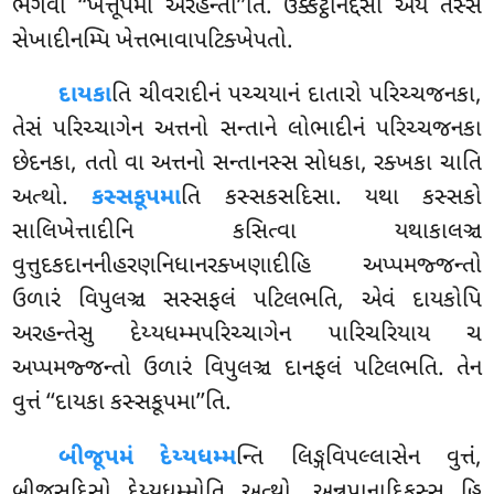
ભગવા ‘‘ખેત્તૂપમા અરહન્તો’’તિ. ઉક્કટ્ઠનિદ્દેસો અયં તસ્સ
સેખાદીનમ્પિ ખેત્તભાવાપટિક્ખેપતો.
દાયકા
તિ ચીવરાદીનં પચ્ચયાનં દાતારો પરિચ્ચજનકા,
તેસં પરિચ્ચાગેન અત્તનો સન્તાને લોભાદીનં પરિચ્ચજનકા
છેદનકા, તતો વા અત્તનો સન્તાનસ્સ સોધકા, રક્ખકા ચાતિ
અત્થો.
કસ્સકૂપમા
તિ કસ્સકસદિસા. યથા કસ્સકો
સાલિખેત્તાદીનિ કસિત્વા યથાકાલઞ્ચ
વુત્તુદકદાનનીહરણનિધાનરક્ખણાદીહિ અપ્પમજ્જન્તો
ઉળારં વિપુલઞ્ચ સસ્સફલં પટિલભતિ, એવં દાયકોપિ
અરહન્તેસુ દેય્યધમ્મપરિચ્ચાગેન પારિચરિયાય ચ
અપ્પમજ્જન્તો ઉળારં વિપુલઞ્ચ દાનફલં પટિલભતિ. તેન
વુત્તં ‘‘દાયકા કસ્સકૂપમા’’તિ.
બીજૂપમં દેય્યધમ્મ
ન્તિ લિઙ્ગવિપલ્લાસેન વુત્તં,
બીજસદિસો દેય્યધમ્મોતિ અત્થો. અન્નપાનાદિકસ્સ હિ