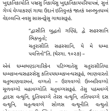
ખુદ્દકનિકાયોતિ પઞ્ચસુ નિકાયેસુ ખુદ્દકનિકાયપરિયાપન્નં, સુત્તં
ગેય્યં વેય્યાકરણં ગાથા ઉદાનં ઇતિવુત્તકં જાતકં અબ્ભુતધમ્મં
વેદલ્લન્તિ નવસુ સાસનઙ્ગેસુ ગાથાસઙ્ગહં.
‘‘દ્વાસીતિ
બુદ્ધતો ગણ્હિં, દ્વે સહસ્સાનિ
ભિક્ખુતો;
ચતુરાસીતિ સહસ્સાનિ, યે મે ધમ્મા
પવત્તિનો’’તિ. (થેરગા. ૧૦૨૭) –
એવં ધમ્મભણ્ડાગારિકેન પટિઞ્ઞાતેસુ ચતુરાસીતિયા
ધમ્મક્ખન્ધસહસ્સેસુ કતિપયધમ્મક્ખન્ધસઙ્ગહં, ભાણવારતો
ચતુભાણવારમત્તં, વગ્ગતો – ઉરગવગ્ગો ઉબ્બરિવગ્ગો
ચૂળવગ્ગો મહાવગ્ગોતિ ચતુવગ્ગસઙ્ગહં. તેસુ પઠમવગ્ગે
દ્વાદસ વત્થૂનિ, દુતિયવગ્ગે
તેરસ વત્થૂનિ, તતિયવગ્ગે દસ
વત્થૂનિ, ચતુત્થવગ્ગે સોળસ વત્થૂનીતિ વત્થુતો