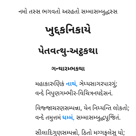
નમો તસ્સ ભગવતો અરહતો સમ્માસમ્બુદ્ધસ્સ
ખુદ્દકનિકાયે
પેતવત્થુ-અટ્ઠકથા
ગન્થારમ્ભકથા
મહાકારુણિકં
નાથં,
ઞેય્યસાગરપારગું;
વન્દે નિપુણગમ્ભીર-વિચિત્રનયદેસનં.
વિજ્જાચરણસમ્પન્ના, યેન નિય્યન્તિ લોકતો;
વન્દે તમુત્તમં
ધમ્મં,
સમ્માસમ્બુદ્ધપૂજિતં.
સીલાદિગુણસમ્પન્નો, ઠિતો મગ્ગફલેસુ યો;