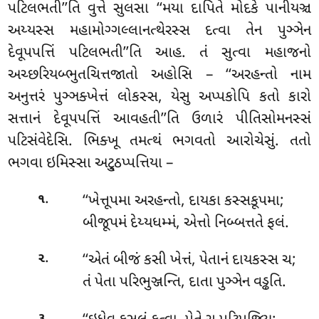
પટિલભતી’’તિ વુત્તે સુલસા ‘‘મયા દાપિતે મોદકે પાનીયઞ્ચ
અય્યસ્સ મહામોગ્ગલ્લાનત્થેરસ્સ દત્વા તેન પુઞ્ઞેન
દેવૂપપત્તિં પટિલભતી’’તિ આહ. તં સુત્વા મહાજનો
અચ્છરિયબ્ભુતચિત્તજાતો અહોસિ – ‘‘અરહન્તો નામ
અનુત્તરં પુઞ્ઞક્ખેત્તં લોકસ્સ, યેસુ અપ્પકોપિ કતો કારો
સત્તાનં દેવૂપપત્તિં આવહતી’’તિ ઉળારં પીતિસોમનસ્સં
પટિસંવેદેસિ. ભિક્ખૂ તમત્થં ભગવતો આરોચેસું. તતો
ભગવા ઇમિસ્સા અટ્ઠુપ્પત્તિયા –
.
‘‘ખેત્તૂપમા અરહન્તો, દાયકા કસ્સકૂપમા;
૧
બીજૂપમં દેય્યધમ્મં, એત્તો નિબ્બત્તતે ફલં.
.
‘‘એતં
બીજં કસી ખેત્તં, પેતાનં દાયકસ્સ ચ;
૨
તં પેતા પરિભુઞ્જન્તિ, દાતા પુઞ્ઞેન વડ્ઢતિ.
.
૩