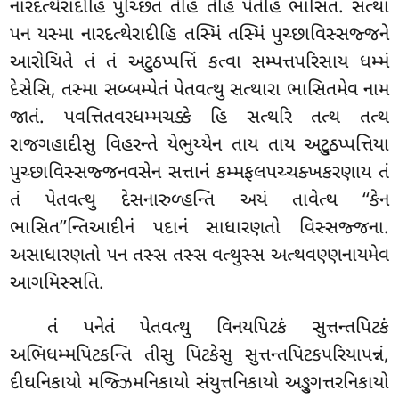
નારદત્થેરાદીહિ પુચ્છિતં તેહિ તેહિ પેતેહિ ભાસિતં. સત્થા
પન યસ્મા નારદત્થેરાદીહિ તસ્મિં તસ્મિં પુચ્છાવિસ્સજ્જને
આરોચિતે તં
તં અટ્ઠુપ્પત્તિં કત્વા સમ્પત્તપરિસાય ધમ્મં
દેસેસિ, તસ્મા સબ્બમ્પેતં પેતવત્થુ સત્થારા ભાસિતમેવ નામ
જાતં. પવત્તિતવરધમ્મચક્કે હિ સત્થરિ તત્થ તત્થ
રાજગહાદીસુ વિહરન્તે યેભુય્યેન તાય તાય અટ્ઠુપ્પત્તિયા
પુચ્છાવિસ્સજ્જનવસેન સત્તાનં કમ્મફલપચ્ચક્ખકરણાય તં
તં પેતવત્થુ દેસનારુળ્હન્તિ અયં તાવેત્થ ‘‘કેન
ભાસિત’’ન્તિઆદીનં પદાનં સાધારણતો વિસ્સજ્જના.
અસાધારણતો પન તસ્સ તસ્સ વત્થુસ્સ અત્થવણ્ણનાયમેવ
આગમિસ્સતિ.
તં પનેતં પેતવત્થુ વિનયપિટકં સુત્તન્તપિટકં
અભિધમ્મપિટકન્તિ તીસુ પિટકેસુ સુત્તન્તપિટકપરિયાપન્નં,
દીઘનિકાયો મજ્ઝિમનિકાયો સંયુત્તનિકાયો અઙ્ગુત્તરનિકાયો