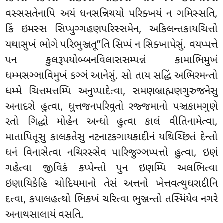
વસ્સસતેનાપિ અયં ધનસન્નિચયો પરિક્ખયં ન ગમિસ્સતિ,
કિં ઇમસ્સ સિપ્પુગ્ગહણપરિસ્સમેન, અકિલન્તકાયચિત્તો
યથાસુખં ભોગે પરિભુઞ્જતૂ’’તિ સિપ્પં ન સિક્ખાપેસું. વયપ્પત્તે
પન કુલરૂપયોબ્બનવિલાસસમ્પન્નં કામાભિમુખં
ધમ્મસઞ્ઞાવિમુખં કઞ્ઞં આનેસું. સો તાય સદ્ધિં અભિરમન્તો
ધમ્મે ચિત્તમત્તમ્પિ અનુપ્પાદેત્વા, સમણબ્રાહ્મણગુરુજનેસુ
અનાદરો હુત્વા, ધુત્તજનપરિવુતો રજ્જમાનો પઞ્ચકામગુણે
રતો ગિદ્ધો મોહેન અન્ધો હુત્વા કાલં વીતિનામેત્વા,
માતાપિતૂસુ કાલકતેસુ નટનાટકગાયકાદીનં યથિચ્છિતં દેન્તો
ધનં વિનાસેત્વા નચિરસ્સેવ
પારિજુઞ્ઞપ્પત્તો હુત્વા, ઇણં
ગહેત્વા જીવિકં કપ્પેન્તો પુન ઇણમ્પિ અલભિત્વા
ઇણાયિકેહિ ચોદિયમાનો તેસં અત્તનો ખેત્તવત્થુઘરાદીનિ
દત્વા, કપાલહત્થો ભિક્ખં ચરિત્વા ભુઞ્જન્તો તસ્મિંયેવ નગરે
અનાથસાલાયં વસતિ.