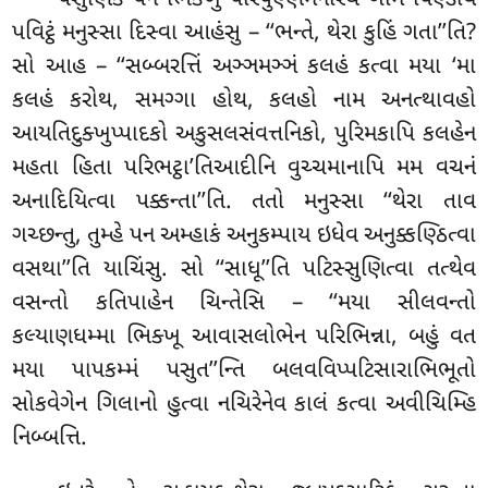
પેસુણિકં પન ભિક્ખું પરિપુણ્ણમનોરથં ગામં પિણ્ડાય
પવિટ્ઠં મનુસ્સા દિસ્વા આહંસુ – ‘‘ભન્તે, થેરા કુહિં ગતા’’તિ?
સો આહ – ‘‘સબ્બરત્તિં અઞ્ઞમઞ્ઞં કલહં કત્વા મયા ‘મા
કલહં કરોથ, સમગ્ગા હોથ, કલહો નામ અનત્થાવહો
આયતિદુક્ખુપ્પાદકો અકુસલસંવત્તનિકો, પુરિમકાપિ કલહેન
મહતા હિતા પરિભટ્ઠા’તિઆદીનિ વુચ્ચમાનાપિ મમ વચનં
અનાદિયિત્વા પક્કન્તા’’તિ. તતો મનુસ્સા ‘‘થેરા તાવ
ગચ્છન્તુ, તુમ્હે પન અમ્હાકં અનુકમ્પાય ઇધેવ અનુક્કણ્ઠિત્વા
વસથા’’તિ યાચિંસુ. સો ‘‘સાધૂ’’તિ પટિસ્સુણિત્વા તત્થેવ
વસન્તો કતિપાહેન ચિન્તેસિ – ‘‘મયા સીલવન્તો
કલ્યાણધમ્મા ભિક્ખૂ
આવાસલોભેન પરિભિન્ના, બહું વત
મયા પાપકમ્મં પસુત’’ન્તિ
બલવવિપ્પટિસારાભિભૂતો
સોકવેગેન ગિલાનો હુત્વા નચિરેનેવ કાલં કત્વા અવીચિમ્હિ
નિબ્બત્તિ.