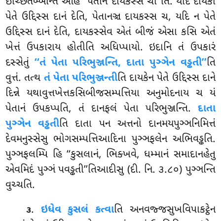
ઇચ્છિતબ્બન્તિ આહ ‘‘પેતાનં દાયકસ્સ ચા’’તિ. યદિ દાયકો
પેતે ઉદ્દિસ્સ દાનં દેતિ, પેતાનઞ્ચ દાયકસ્સ ચ, યદિ ન પેતે
ઉદ્દિસ્સ દાનં દેતિ, દાયકસ્સેવ એતં બીજં એસા કસિ એતં
ખેત્તં ઉપકારાય હોતીતિ અધિપ્પાયો. ઇદાનિ તં ઉપકારં
દસ્સેતું
‘‘તં પેતા પરિભુઞ્જન્તિ, દાતા પુઞ્ઞેન વડ્ઢતી’’
તિ
વુત્તં. તત્થ
તં પેતા પરિભુઞ્જન્તી
તિ દાયકેન પેતે ઉદ્દિસ્સ દાને
દિન્ને યથાવુત્તખેત્તકસિબીજસમ્પત્તિયા અનુમોદનાય ચ યં
પેતાનં ઉપકપ્પતિ, તં દાનફલં પેતા પરિભુઞ્જન્તિ.
દાતા
પુઞ્ઞેન વડ્ઢતી
તિ દાતા પન અત્તનો દાનમયપુઞ્ઞનિમિત્તં
દેવમનુસ્સેસુ ભોગસમ્પત્તિઆદિના પુઞ્ઞફલેન અભિવડ્ઢતિ.
પુઞ્ઞફલમ્પિ હિ ‘‘કુસલાનં, ભિક્ખવે, ધમ્માનં સમાદાનહેતુ
એવમિદં પુઞ્ઞં પવડ્ઢતી’’તિઆદીસુ (દી. નિ. ૩.૮૦) પુઞ્ઞન્તિ
વુચ્ચતિ.
.
ઇધેવ કુસલં કત્વા
તિ અનવજ્જસુખવિપાકટ્ઠેન
૩