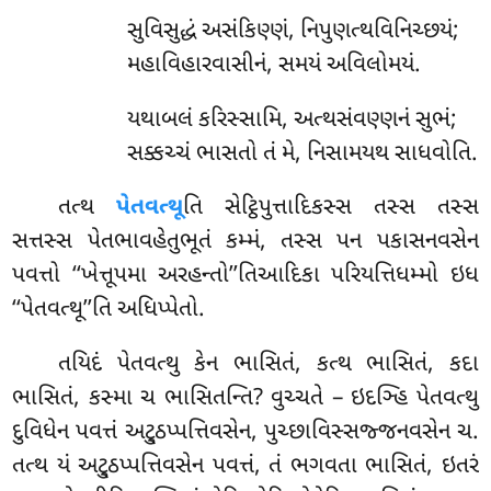
સુવિસુદ્ધં
અસંકિણ્ણં, નિપુણત્થવિનિચ્છયં;
મહાવિહારવાસીનં, સમયં અવિલોમયં.
યથાબલં કરિસ્સામિ, અત્થસંવણ્ણનં સુભં;
સક્કચ્ચં ભાસતો તં મે, નિસામયથ સાધવોતિ.
તત્થ
પેતવત્થૂ
તિ સેટ્ઠિપુત્તાદિકસ્સ તસ્સ તસ્સ
સત્તસ્સ પેતભાવહેતુભૂતં કમ્મં, તસ્સ પન પકાસનવસેન
પવત્તો ‘‘ખેત્તૂપમા અરહન્તો’’તિઆદિકા પરિયત્તિધમ્મો ઇધ
‘‘પેતવત્થૂ’’તિ અધિપ્પેતો.
તયિદં પેતવત્થુ કેન ભાસિતં, કત્થ ભાસિતં, કદા
ભાસિતં, કસ્મા ચ ભાસિતન્તિ? વુચ્ચતે – ઇદઞ્હિ પેતવત્થુ
દુવિધેન પવત્તં અટ્ઠુપ્પત્તિવસેન, પુચ્છાવિસ્સજ્જનવસેન ચ.
તત્થ યં અટ્ઠુપ્પત્તિવસેન પવત્તં, તં ભગવતા ભાસિતં, ઇતરં