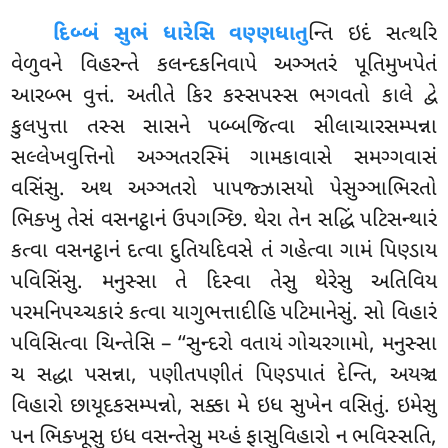
દિબ્બં
સુભં ધારેસિ વણ્ણધાતુ
ન્તિ ઇદં સત્થરિ
વેળુવને વિહરન્તે કલન્દકનિવાપે અઞ્ઞતરં પૂતિમુખપેતં
આરબ્ભ વુત્તં. અતીતે કિર કસ્સપસ્સ ભગવતો કાલે દ્વે
કુલપુત્તા તસ્સ સાસને પબ્બજિત્વા સીલાચારસમ્પન્ના
સલ્લેખવુત્તિનો અઞ્ઞતરસ્મિં ગામકાવાસે સમગ્ગવાસં
વસિંસુ. અથ અઞ્ઞતરો પાપજ્ઝાસયો પેસુઞ્ઞાભિરતો
ભિક્ખુ તેસં વસનટ્ઠાનં ઉપગઞ્છિ. થેરા તેન સદ્ધિં પટિસન્થારં
કત્વા વસનટ્ઠાનં દત્વા દુતિયદિવસે તં ગહેત્વા ગામં પિણ્ડાય
પવિસિંસુ. મનુસ્સા તે દિસ્વા તેસુ થેરેસુ અતિવિય
પરમનિપચ્ચકારં કત્વા યાગુભત્તાદીહિ પટિમાનેસું. સો વિહારં
પવિસિત્વા ચિન્તેસિ – ‘‘સુન્દરો વતાયં ગોચરગામો, મનુસ્સા
ચ સદ્ધા પસન્ના, પણીતપણીતં પિણ્ડપાતં દેન્તિ, અયઞ્ચ
વિહારો છાયૂદકસમ્પન્નો, સક્કા મે ઇધ સુખેન વસિતું. ઇમેસુ
પન ભિક્ખૂસુ ઇધ વસન્તેસુ મય્હં ફાસુવિહારો ન ભવિસ્સતિ,