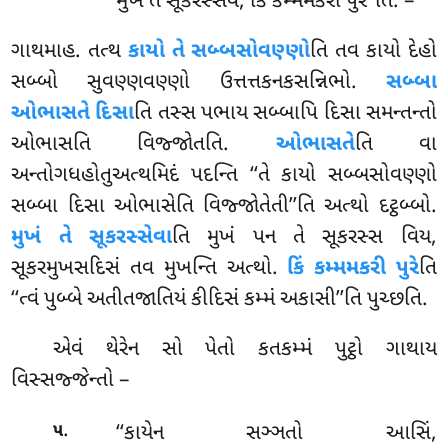
મુખં તે સૂકરસ્સેવ, કિં કમ્મમકરી પુરે’’તિ. –
ગાથમાહ. તત્થ
કાયો તે સબ્બસોવણ્ણો
તિ તવ કાયો દેહો
સબ્બો સુવણ્ણવણ્ણો ઉત્તત્તકનકસન્નિભો.
સબ્બા
ઓભાસતે દિસા
તિ તસ્સ પભાય સબ્બાપિ દિસા સમન્તન્તો
ઓભાસતિ વિજ્જોતતિ.
ઓભાસતે
તિ વા
અન્તોગધહોતુઅત્થમિદં પદન્તિ ‘‘તે કાયો સબ્બસોવણ્ણો
સબ્બા દિસા ઓભાસેતિ વિજ્જોતેતી’’તિ અત્થો દટ્ઠબ્બો.
મુખં
તે સૂકરસ્સેવા
તિ મુખં પન તે સૂકરસ્સ વિય,
સૂકરમુખસદિસં તવ મુખન્તિ અત્થો.
કિં કમ્મમકરી પુરે
તિ
‘‘ત્વં પુબ્બે અતીતજાતિયં કીદિસં કમ્મં અકાસી’’તિ પુચ્છતિ.
એવં થેરેન સો પેતો કતકમ્મં પુટ્ઠો ગાથાય
વિસ્સજ્જેન્તો –
.
‘‘કાયેન સઞ્ઞતો આસિં,
૫