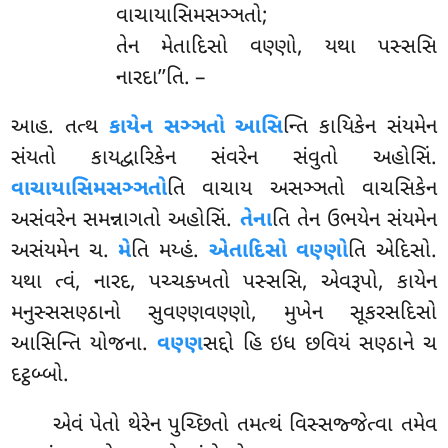
વાચાયાસિમસઞ્ઞતો;
તેન મેતાદિસો વણ્ણો, યથા પસ્સસિ
નારદા’’તિ. –
આહ
. તત્થ
કાયેન સઞ્ઞતો આસિ
ન્તિ કાયિકેન સંયમેન
સંયતો કાયદ્વારિકેન સંવરેન સંવુતો અહોસિં.
વાચાયાસિમસઞ્ઞતો
તિ
વાચાય અસઞ્ઞતો વાચસિકેન
અસંવરેન સમન્નાગતો અહોસિં.
તેના
તિ તેન ઉભયેન સંયમેન
અસંયમેન ચ.
મે
તિ મય્હં.
એતાદિસો વણ્ણો
તિ એદિસો.
યથા ત્વં, નારદ, પચ્ચક્ખતો પસ્સસિ, એવરૂપો, કાયેન
મનુસ્સસણ્ઠાનો સુવણ્ણવણ્ણો, મુખેન સૂકરસદિસો
આસિન્તિ યોજના.
વણ્ણ
સદ્દો હિ ઇધ છવિયં સણ્ઠાને ચ
દટ્ઠબ્બો.
એવં પેતો થેરેન પુચ્છિતો તમત્થં વિસ્સજ્જેત્વા તમેવ