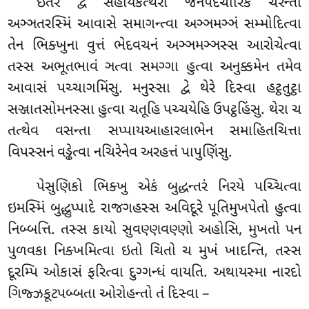
ઇતરે દ્વે સહાયકત્થેરા જનપદચારિકં ચરન્તા
અઞ્ઞતરસ્મિં આવાસે સમાગન્ત્વા અઞ્ઞમઞ્ઞં સમ્મોદિત્વા
તેન ભિક્ખુના વુત્તં ભેદવચનં અઞ્ઞમઞ્ઞસ્સ આરોચેત્વા
તસ્સ અભૂતભાવં ઞત્વા સમગ્ગા હુત્વા અનુક્કમેન તમેવ
આવાસં પચ્ચાગમિંસુ. મનુસ્સા દ્વે થેરે દિસ્વા હટ્ઠતુટ્ઠા
સઞ્જાતસોમનસ્સા હુત્વા ચતૂહિ પચ્ચયેહિ ઉપટ્ઠહિંસુ. થેરા ચ
તત્થેવ વસન્તા સપ્પાયઆહારલાભેન સમાહિતચિત્તા
વિપસ્સનં વડ્ઢેત્વા નચિરેનેવ અરહત્તં પાપુણિંસુ.
પેસુણિકો ભિક્ખુ એકં બુદ્ધન્તરં નિરયે પચ્ચિત્વા
ઇમસ્મિં બુદ્ધુપ્પાદે રાજગહસ્સ અવિદૂરે પૂતિમુખપેતો હુત્વા
નિબ્બત્તિ. તસ્સ કાયો સુવણ્ણવણ્ણો અહોસિ, મુખતો પન
પુળવકા નિક્ખમિત્વા ઇતો ચિતો ચ મુખં ખાદન્તિ, તસ્સ
દૂરમ્પિ ઓકાસં ફરિત્વા દુગ્ગન્ધં વાયતિ. અથાયસ્મા નારદો
ગિજ્ઝકૂટપબ્બતા ઓરોહન્તો તં દિસ્વા –