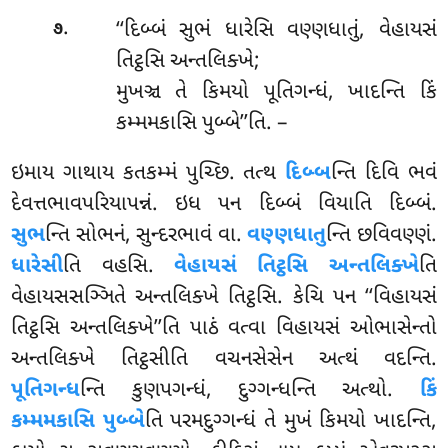
.
‘‘દિબ્બં સુભં ધારેસિ વણ્ણધાતું, વેહાયસં
૭
તિટ્ઠસિ અન્તલિક્ખે;
મુખઞ્ચ તે કિમયો પૂતિગન્ધં, ખાદન્તિ કિં
કમ્મમકાસિ પુબ્બે’’તિ. –
ઇમાય ગાથાય કતકમ્મં પુચ્છિ. તત્થ
દિબ્બ
ન્તિ દિવિ ભવં
દેવત્તભાવપરિયાપન્નં. ઇધ પન દિબ્બં વિયાતિ દિબ્બં.
સુભ
ન્તિ સોભનં, સુન્દરભાવં વા.
વણ્ણધાતુ
ન્તિ છવિવણ્ણં.
ધારેસી
તિ વહસિ
.
વેહાયસં તિટ્ઠસિ અન્તલિક્ખે
તિ
વેહાયસસઞ્ઞિતે અન્તલિક્ખે તિટ્ઠસિ. કેચિ પન ‘‘વિહાયસં
તિટ્ઠસિ અન્તલિક્ખે’’તિ પાઠં વત્વા વિહાયસં ઓભાસેન્તો
અન્તલિક્ખે તિટ્ઠસીતિ વચનસેસેન અત્થં
વદન્તિ.
પૂતિગન્ધ
ન્તિ કુણપગન્ધં, દુગ્ગન્ધન્તિ અત્થો.
કિં
કમ્મમકાસિ પુબ્બે
તિ પરમદુગ્ગન્ધં તે મુખં કિમયો ખાદન્તિ,