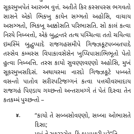
સૂકરમુખપેતં આરબ્ભ વુત્તં. અતીતે કિર કસ્સપસ્સ ભગવતો
સાસને એકો ભિક્ખુ કાયેન
સઞ્ઞતો અહોસિ, વાચાય
અસઞ્ઞતો, ભિક્ખૂ અક્કોસતિ પરિભાસતિ. સો કાલં કત્વા
નિરયે નિબ્બત્તો, એકં બુદ્ધન્તરં તત્થ પચ્ચિત્વા તતો ચવિત્વા
ઇમસ્મિં બુદ્ધુપ્પાદે રાજગહસમીપે ગિજ્ઝકૂટપબ્બતપાદે
તસ્સેવ કમ્મસ્સ વિપાકાવસેસેન ખુપ્પિપાસાભિભૂતો પેતો
હુત્વા નિબ્બત્તિ. તસ્સ કાયો સુવણ્ણવણ્ણો અહોસિ, મુખં
સૂકરમુખસદિસં. અથાયસ્મા નારદો ગિજ્ઝકૂટે પબ્બતે
વસન્તો પાતોવ સરીરપટિજગ્ગનં કત્વા પત્તચીવરમાદાય
રાજગહં પિણ્ડાય ગચ્છન્તો અન્તરામગ્ગે તં પેતં દિસ્વા તેન
કતકમ્મં પુચ્છન્તો –
.
‘‘કાયો તે સબ્બસોવણ્ણો, સબ્બા ઓભાસતે
૪
દિસા;