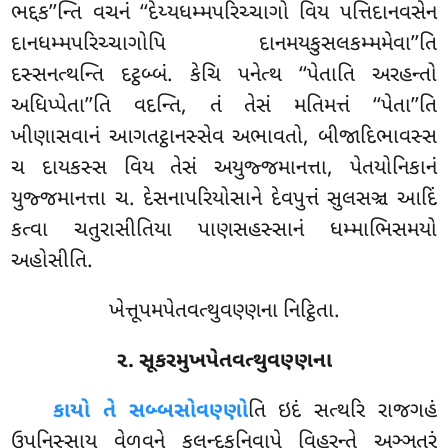
ભદ્દક’’ન્તિ વચનં ‘‘દેય્યધમ્મપરિચ્ચાગો વિય પત્તિદાનવસેન
દાનધમ્મપરિચ્ચાગોપિ દાનમયકુસલકમ્મમેવા’’તિ
દસ્સનત્થન્તિ દટ્ઠબ્બં. કેચિ પનેત્થ ‘‘પેતાતિ અરહન્તો
અધિપ્પેતા’’તિ વદન્તિ, તં તેસં મતિમત્તં ‘‘પેતા’’તિ
ખીણાસવાનં આગતટ્ઠાનસ્સેવ અભાવતો, બીજાદિભાવસ્સ
ચ દાયકસ્સ વિય
તેસં અયુજ્જમાનત્તા, પેતયોનિકાનં
યુજ્જમાનત્તા ચ. દેસનાપરિયોસાને દેવપુત્તં સુલસઞ્ચ આદિં
કત્વા ચતુરાસીતિયા પાણસહસ્સાનં ધમ્માભિસમયો
અહોસીતિ.
ખેત્તૂપમપેતવત્થુવણ્ણના નિટ્ઠિતા.
૨. સૂકરમુખપેતવત્થુવણ્ણના
કાયો તે સબ્બસોવણ્ણો
તિ ઇદં સત્થરિ રાજગહં
ઉપનિસ્સાય વેળુવને કલન્દકનિવાપે વિહરન્તે અઞ્ઞતરં