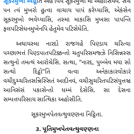
સૂકરમુખો અહૂ
તિ અહં વિય સૂકરમુખો મા અહોસિયેવ. સચે
પન ત્વં મુખરો હુત્વા વાચાય પાપં કરેય્યાસિ, એકંસેન
સૂકરમુખો ભવેય્યાસિ, તસ્મા માકાસિ મુખસા પાપન્તિ
ફલપટિસેધનમુખેનપિ હેતુમેવ પટિસેધેતિ.
અથાયસ્મા નારદો રાજગહે પિણ્ડાય ચરિત્વા
પચ્છાભત્તં પિણ્ડપાતપટિક્કન્તો ચતુપરિસમજ્ઝે નિસિન્નસ્સ
સત્થુનો તમત્થં આરોચેસિ. સત્થા, ‘‘નારદ, પુબ્બેવ મયા
સો
સત્થો દિટ્ઠો’’તિ વત્વા અનેકાકારવોકારં
વચીદુચ્ચરિતસન્નિસ્સિતં આદીનવં, વચીસુચરિતપટિસંયુત્તઞ્ચ
આનિસંસં પકાસેન્તો ધમ્મં દેસેસિ. સા દેસના
સમ્પત્તપરિસાય સાત્થિકા અહોસીતિ.
સૂકરમુખપેતવત્થુવણ્ણના નિટ્ઠિતા.
૩. પૂતિમુખપેતવત્થુવણ્ણના