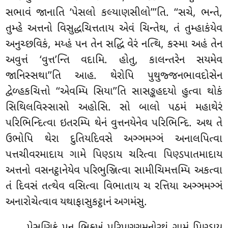
સભાવં જાનાતિ ‘પેસલો કલ્યાણસીલો’’’તિ. ‘‘સચે, ભન્તે,
તુમ્હે અત્તનો વિસુદ્ધચિત્તતાય એવં ચિન્તેથ, તં તુમ્હાકંયેવ
અનુચ્છવિકં, મય્હં પન તેન સદ્ધિં વેરં નત્થિ, કસ્મા અહં તેન
અવુત્તં ‘વુત્ત’ન્તિ વદામિ. હોતુ, કાલન્તરેન સયમેવ
જાનિસ્સથા’’તિ આહ. થેરોપિ પુથુજ્જનભાવદોસેન
દ્વેળ્હકચિત્તો ‘‘એવમ્પિ સિયા’’તિ સાસઙ્કહદયો હુત્વા થોકં
સિથિલવિસ્સાસો અહોસિ. સો બાલો પઠમં મહાથેરં
પરિભિન્દિત્વા ઇતરમ્પિ થેનં વુત્તનયેનેવ પરિભિન્દિ. અથ તે
ઉભોપિ થેરા દુતિયદિવસે અઞ્ઞમઞ્ઞં અનાલપિત્વા
પત્તચીવરમાદાય ગામે પિણ્ડાય ચરિત્વા પિણ્ડપાતમાદાય
અત્તનો વસનટ્ઠાનેયેવ
પરિભુઞ્જિત્વા સામીચિમત્તમ્પિ અકત્વા
તં દિવસં તત્થેવ વસિત્વા વિભાતાય ચ રત્તિયા અઞ્ઞમઞ્ઞં
અનારોચેત્વાવ યથાફાસુકટ્ઠાનં અગમંસુ.