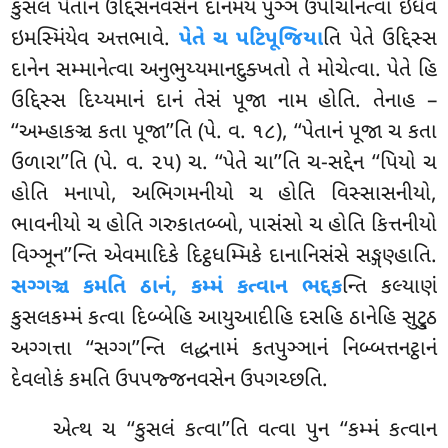
કુસલં પેતાનં ઉદ્દિસનવસેન દાનમયં પુઞ્ઞં ઉપચિનિત્વા ઇધેવ
ઇમસ્મિંયેવ અત્તભાવે.
પેતે ચ પટિપૂજિયા
તિ પેતે ઉદ્દિસ્સ
દાનેન સમ્માનેત્વા અનુભુય્યમાનદુક્ખતો તે મોચેત્વા. પેતે હિ
ઉદ્દિસ્સ દિય્યમાનં દાનં તેસં પૂજા નામ હોતિ. તેનાહ –
‘‘અમ્હાકઞ્ચ કતા પૂજા’’તિ (પે. વ. ૧૮), ‘‘પેતાનં પૂજા ચ કતા
ઉળારા’’તિ (પે. વ. ૨૫) ચ. ‘‘પેતે ચા’’તિ ચ-સદ્દેન
‘‘પિયો ચ
હોતિ મનાપો, અભિગમનીયો ચ હોતિ વિસ્સાસનીયો,
ભાવનીયો ચ હોતિ ગરુકાતબ્બો, પાસંસો ચ હોતિ કિત્તનીયો
વિઞ્ઞૂન’’ન્તિ એવમાદિકે દિટ્ઠધમ્મિકે દાનાનિસંસે સઙ્ગણ્હાતિ.
સગ્ગઞ્ચ કમતિ ઠાનં, કમ્મં કત્વાન ભદ્દક
ન્તિ કલ્યાણં
કુસલકમ્મં કત્વા દિબ્બેહિ આયુઆદીહિ દસહિ ઠાનેહિ સુટ્ઠુ
અગ્ગત્તા ‘‘સગ્ગ’’ન્તિ લદ્ધનામં કતપુઞ્ઞાનં નિબ્બત્તનટ્ઠાનં
દેવલોકં કમતિ ઉપપજ્જનવસેન ઉપગચ્છતિ.
એત્થ
ચ ‘‘કુસલં કત્વા’’તિ વત્વા પુન ‘‘કમ્મં કત્વાન