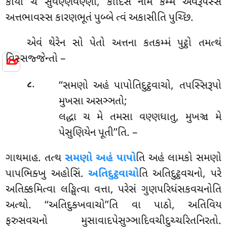
કાયો ચ સુવણ્ણવણ્ણો, કીદિસં નામ કમ્મં એવરૂપસ્સ
અત્તભાવસ્સ કારણભૂતં પુબ્બે ત્વં અકાસીતિ પુચ્છિ.
એવં
થેરેન સો પેતો અત્તના કતકમ્મં પુટ્ઠો તમત્થં
વિસ્સજ્જેન્તો –
📜
.
‘‘સમણો અહં પાપોતિદુટ્ઠવાચો, તપસ્સિરૂપો
૮
મુખસા અસઞ્ઞતો;
લદ્ધા ચ મે તમસા વણ્ણધાતુ, મુખઞ્ચ મે
પેસુણિયેન પૂતી’’તિ. –
ગાથમાહ. તત્થ
સમણો અહં પાપો
તિ અહં લામકો સમણો
પાપભિક્ખુ અહોસિં.
અતિદુટ્ઠવાચો
તિ અતિદુટ્ઠવચનો, પરે
અતિક્કમિત્વા લઙ્ઘિત્વા વત્તા, પરેસં ગુણપરિધંસકવચનોતિ
અત્થો. ‘‘અતિદુક્ખવાચો’’તિ વા પાઠો, અતિવિય
ફરુસવચનો મુસાવાદપેસુઞ્ઞાદિવચીદુચ્ચરિતનિરતો.