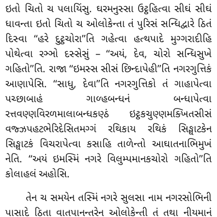
ઇતો ચિતો ચ પલાયિંસુ. ઘરમનુસ્સા ઉટ્ઠહિત્વા સીઘં સીઘં
ધાવન્તા ઇતો ચિતો ચ ઓલોકેન્તા તં પુરિસં સન્ધિદ્વારે ઠિતં
દિસ્વા ‘‘હરે દુટ્ઠચોરા’’તિ ગહેત્વા હત્થપાદે મુગ્ગરાદીહિ
પોથેત્વા રઞ્ઞો દસ્સેસું – ‘‘અયં, દેવ, ચોરો સન્ધિસુખે
ગહિતો’’તિ. રાજા ‘‘ઇમસ્સ સીસં છિન્દાપેહી’’તિ નગરગુત્તિકં
આણાપેસિ. ‘‘સાધુ, દેવા’’તિ નગરગુત્તિકો તં ગાહાપેત્વા
પચ્છાબાહં ગાળ્હબન્ધનં બન્ધાપેત્વા
રત્તવણ્ણવિરળમાલાબન્ધકણ્ઠં ઇટ્ઠકચુણ્ણમક્ખિતસીસં
વજ્ઝપહટભેરિદેસિતમગ્ગં રથિકાય રથિકં સિઙ્ઘાટકેન
સિઙ્ઘાટકં વિચરાપેત્વા કસાહિ તાળેન્તો આઘાતનાભિમુખં
નેતિ. ‘‘અયં ઇમસ્મિં નગરે વિલુમ્પમાનકચોરો ગહિતો’’તિ
કોલાહલં અહોસિ.
તેન ચ સમયેન તસ્મિં નગરે સુલસા નામ નગરસોભિની
પાસાદે ઠિતા વાતપાનન્તરેન ઓલોકેન્તી તં તથા નીયમાનં