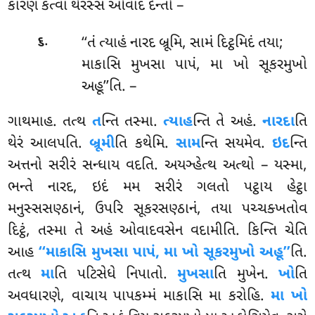
કારણં કત્વા થેરસ્સ ઓવાદં દેન્તો –
.
‘‘તં ત્યાહં નારદ બ્રૂમિ, સામં દિટ્ઠમિદં તયા;
૬
માકાસિ મુખસા પાપં, મા ખો સૂકરમુખો
અહૂ’’તિ. –
ગાથમાહ. તત્થ
ત
ન્તિ તસ્મા.
ત્યાહ
ન્તિ તે અહં.
નારદા
તિ
થેરં આલપતિ.
બ્રૂમી
તિ કથેમિ.
સામ
ન્તિ સયમેવ.
ઇદ
ન્તિ
અત્તનો સરીરં સન્ધાય વદતિ. અયઞ્હેત્થ અત્થો – યસ્મા,
ભન્તે નારદ, ઇદં મમ સરીરં ગલતો પટ્ઠાય હેટ્ઠા
મનુસ્સસણ્ઠાનં, ઉપરિ સૂકરસણ્ઠાનં, તયા પચ્ચક્ખતોવ
દિટ્ઠં, તસ્મા તે અહં ઓવાદવસેન વદામીતિ. કિન્તિ ચેતિ
આહ
‘‘માકાસિ મુખસા પાપં, મા ખો સૂકરમુખો અહૂ’’
તિ.
તત્થ
મા
તિ પટિસેધે નિપાતો.
મુખસા
તિ મુખેન.
ખો
તિ
અવધારણે, વાચાય પાપકમ્મં માકાસિ મા કરોહિ.
મા
ખો