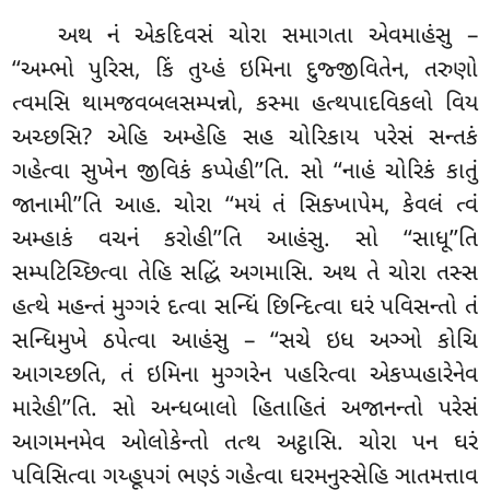
અથ નં એકદિવસં ચોરા સમાગતા એવમાહંસુ –
‘‘અમ્ભો પુરિસ, કિં તુય્હં ઇમિના દુજ્જીવિતેન, તરુણો
ત્વમસિ
થામજવબલસમ્પન્નો, કસ્મા હત્થપાદવિકલો વિય
અચ્છસિ? એહિ અમ્હેહિ સહ ચોરિકાય પરેસં સન્તકં
ગહેત્વા સુખેન જીવિકં કપ્પેહી’’તિ. સો ‘‘નાહં ચોરિકં કાતું
જાનામી’’તિ આહ. ચોરા ‘‘મયં તં સિક્ખાપેમ, કેવલં ત્વં
અમ્હાકં વચનં કરોહી’’તિ આહંસુ. સો ‘‘સાધૂ’’તિ
સમ્પટિચ્છિત્વા તેહિ સદ્ધિં અગમાસિ. અથ તે ચોરા તસ્સ
હત્થે મહન્તં મુગ્ગરં દત્વા સન્ધિં છિન્દિત્વા ઘરં પવિસન્તો તં
સન્ધિમુખે ઠપેત્વા આહંસુ – ‘‘સચે ઇધ અઞ્ઞો કોચિ
આગચ્છતિ, તં ઇમિના મુગ્ગરેન પહરિત્વા એકપ્પહારેનેવ
મારેહી’’તિ. સો અન્ધબાલો હિતાહિતં અજાનન્તો પરેસં
આગમનમેવ ઓલોકેન્તો તત્થ અટ્ઠાસિ
. ચોરા પન ઘરં
પવિસિત્વા ગય્હૂપગં ભણ્ડં ગહેત્વા ઘરમનુસ્સેહિ ઞાતમત્તાવ