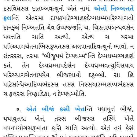
દસવિધસ્સ દાતબ્બવત્થુનો એતં નામં.
એત્તો નિબ્બત્તતે
ફલ
ન્તિ એતસ્મા દાયકપટિગ્ગાહકદેય્યધમ્મપરિચ્ચાગતો
દાનફલં નિબ્બત્તતિ ચેવ ઉપ્પજ્જતિ ચ, ચિરતરપબન્ધવસેન
પવત્તતિ ચાતિ અત્થો. એત્થ ચ યસ્મા
પરિચ્ચાગચેતનાભિસઙ્ખતસ્સ અન્નપાનાદિવત્થુનો ભાવો, ન
ઇતરસ્સ, તસ્મા ‘‘બીજૂપમં દેય્યધમ્મ’’ન્તિ દેય્યધમ્મગ્ગહણં
કતં. તેન દેય્યધમ્માપદેસેન
દેય્યધમ્મવત્થુવિસયાય
પરિચ્ચાગચેતનાયયેવ બીજભાવો દટ્ઠબ્બો. સા હિ
પટિસન્ધિઆદિપ્પભેદસ્સ
તસ્સ નિસ્સયારમ્મણપ્પભેદસ્સ
ચ ફલસ્સ નિપ્ફાદિકા, ન દેય્યધમ્મોતિ.
.
એતં બીજં કસી ખેત્ત
ન્તિ યથાવુત્તં બીજં,
૨
યથાવુત્તઞ્ચ ખેત્તં, તસ્સ બીજસ્સ તસ્મિં ખેત્તે
વપનપયોગસઙ્ખાતા કસિ ચાતિ અત્થો. એતં તયં કેસં