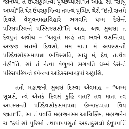
જાનેય્ય, તં ઉપસઙ્કમિત્વા પુચ્છેય્યાસી’’તિ આહ. સા ‘‘સાધુ
અય્યો’’તિ થેરં ઉપસઙ્કમિત્વા તમત્થં પુચ્છિ. થેરો ‘‘ઇતો સત્તમે
દિવસે વેળુવનમહાવિહારે ભગવતિ ધમ્મં દેસેન્તે
પરિસપરિયન્તે પસ્સિસ્સસી’’તિ આહ. અથ સુલસા તં
દેવપુત્તં અવોચ – ‘‘અયુત્તં મય્હં તવ ભવને વસન્તિયા,
અજ્જ સત્તમો દિવસો, મમ માતા મં અપસ્સન્તી
પરિદેવસોકસમાપન્ના ભવિસ્સતિ, સાધુ મં, દેવ, તત્થેવ
નેહી’’તિ. સો તં નેત્વા વેળુવને ભગવતિ ધમ્મં દેસેન્તે
પરિસપરિયન્તે ઠપેન્ત્વા અદિસ્સમાનરૂપો અટ્ઠાસિ.
તતો મહાજનો સુલસં દિસ્વા એવમાહ – ‘‘અમ્મ
સુલસે, ત્વં એત્તકં દિવસં કુહિં ગતા? તવ માતા ત્વં
અપસ્સન્તી પરિદેવસોકસમાપન્ના ઉમ્માદપ્પત્તા વિય
જાતા’’તિ. સા તં પવત્તિં મહાજનસ્સ આચિક્ખિ. મહાજનેન
ચ ‘‘કથં સો પુરિસો તથાપાપપસુતો અકતકુસલો દેવૂપપત્તિં