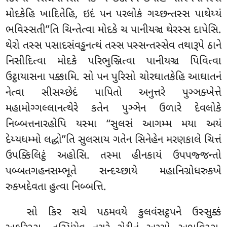
મોદકેહિ ખાદિતેહિ, ઇદં પન પરલોકં ગચ્છન્તસ્સ પાથેય્યં
ભવિસ્સતી’’તિ ચિન્તેત્વા મોદકે ચ પાનીયઞ્ચ થેરસ્સ દાપેસિ.
થેરો તસ્સ પસાદસંવડ્ઢનત્થં તસ્સ પસ્સન્તસ્સેવ તથારૂપે ઠાને
નિસીદિત્વા મોદકે પરિભુઞ્જિત્વા પાનીયઞ્ચ પિવિત્વા
ઉટ્ઠાયાસના પક્કામિ. સો પન પુરિસો ચોરઘાતકેહિ આઘાતનં
નેત્વા સીસચ્છેદં પાપિતો અનુત્તરે પુઞ્ઞક્ખેત્તે
મહામોગ્ગલ્લાનત્થેરે કતેન પુઞ્ઞેન ઉળારે દેવલોકે
નિબ્બત્તનારહોપિ યસ્મા ‘‘સુલસં આગમ્મ મયા અયં
દેય્યધમ્મો લદ્ધો’’તિ સુલસાય ગતેન સિનેહેન મરણકાલે ચિત્તં
ઉપક્કિલિટ્ઠં અહોસિ. તસ્મા હીનકાયં ઉપપજ્જન્તો
પબ્બતગહનસમ્ભૂતે સન્દચ્છાયે મહાનિગ્રોધરુક્ખે
રુક્ખદેવતા હુત્વા નિબ્બત્તિ.
સો
કિર સચે પઠમવયે કુલવંસટ્ઠપને ઉસ્સુક્કં