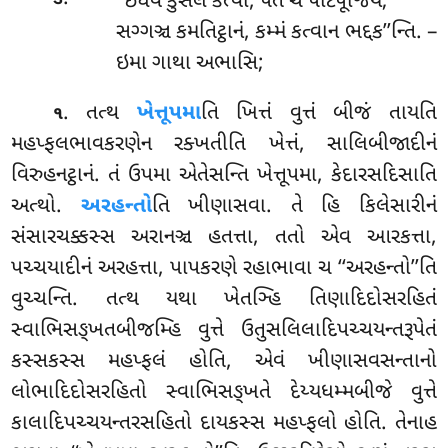
‘‘ઇધેવ
કુસલં કત્વા, પેતે ચ પટિપૂજિય;
સગ્ગઞ્ચ કમતિટ્ઠાનં, કમ્મં કત્વાન ભદ્દક’’ન્તિ. –
ઇમા ગાથા અભાસિ;
. તત્થ
ખેત્તૂપમા
તિ ખિત્તં વુત્તં બીજં તાયતિ
૧
મહપ્ફલભાવકરણેન રક્ખતીતિ ખેત્તં, સાલિબીજાદીનં
વિરુહનટ્ઠાનં. તં ઉપમા એતેસન્તિ ખેત્તૂપમા, કેદારસદિસાતિ
અત્થો.
અરહન્તો
તિ ખીણાસવા. તે હિ કિલેસારીનં
સંસારચક્કસ્સ અરાનઞ્ચ હતત્તા, તતો એવ આરકત્તા,
પચ્ચયાદીનં અરહત્તા, પાપકરણે રહાભાવા ચ ‘‘અરહન્તો’’તિ
વુચ્ચન્તિ. તત્થ યથા ખેતઞ્હિ તિણાદિદોસરહિતં
સ્વાભિસઙ્ખતબીજમ્હિ વુત્તે ઉતુસલિલાદિપચ્ચયન્તરૂપેતં
કસ્સકસ્સ મહપ્ફલં હોતિ, એવં ખીણાસવસન્તાનો
લોભાદિદોસરહિતો સ્વાભિસઙ્ખતે દેય્યધમ્મબીજે વુત્તે
કાલાદિપચ્ચયન્તરસહિતો દાયકસ્સ મહપ્ફલો હોતિ. તેનાહ