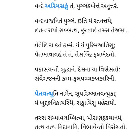
વન્દે
અરિયસઙ્ઘં
તં, પુઞ્ઞક્ખેત્તં અનુત્તરં.
વન્દનાજનિતં
પુઞ્ઞં, ઇતિ યં રતનત્તયે;
હતન્તરાયો સબ્બત્થ, હુત્વાહં તસ્સ તેજસા.
પેતેહિ ચ કતં કમ્મં, યં યં પુરિમજાતિસુ;
પેતભાવાવહં તં તં, તેસઞ્હિ ફલભેદતો.
પકાસયન્તી બુદ્ધાનં, દેસના યા વિસેસતો;
સંવેગજનની કમ્મ-ફલપચ્ચક્ખકારિની.
પેતવત્થૂ
તિ નામેન, સુપરિઞ્ઞાતવત્થુકા;
યં ખુદ્દકનિકાયસ્મિં, સઙ્ગાયિંસુ મહેસયો.
તસ્સ સમ્માવલમ્બિત્વા, પોરાણટ્ઠકથાનયં;
તત્થ તત્થ નિદાનાનિ, વિભાવેન્તો વિસેસતો.