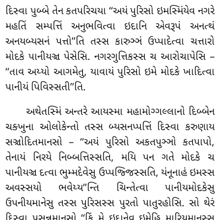
દિસ્વા પુબ્બે તેન કતપરિચયા ‘‘અયં પુરિસો ઇમસ્મિંયેવ નગરે
મહતિં સમ્પત્તિં અનુભવિત્વા ઇદાનિ એવરૂપં અનત્થં
અનયબ્યસનં પત્તો’’તિ તસ્સ કારુઞ્ઞં
ઉપ્પાદેત્વા ચત્તારો
મોદકે પાનીયઞ્ચ પેસેસિ. નગરગુત્તિકસ્સ ચ આરોચાપેસિ –
‘‘તાવ અય્યો આગમેતુ, યાવાયં
પુરિસો ઇમે મોદકે ખાદિત્વા
પાનીયં પિવિસ્સતી’’તિ.
અથેતસ્મિં અન્તરે આયસ્મા મહામોગ્ગલ્લાનો દિબ્બેન
ચક્ખુના ઓલોકેન્તો તસ્સ બ્યસનપ્પત્તિં દિસ્વા કરુણાય
સઞ્ચોદિતમાનસો – ‘‘અયં પુરિસો અકતપુઞ્ઞો કતપાપો,
તેનાયં નિરયે નિબ્બત્તિસ્સતિ, મયિ પન ગતે મોદકે ચ
પાનીયઞ્ચ દત્વા ભુમ્મદેવેસુ ઉપ્પજ્જિસ્સતિ, યંનૂનાહં ઇમસ્સ
અવસ્સયો ભવેય્ય’’ન્તિ ચિન્તેત્વા પાનીયમોદકેસુ
ઉપનીયમાનેસુ તસ્સ પુરિસસ્સ પુરતો પાતુરહોસિ. સો થેરં
દિસ્વા પસન્નમાનસો ‘‘કિં મે ઇદાનેવ ઇમેહિ મારિયમાનસ્સ