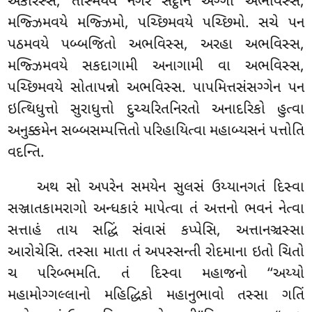
અકરિસ્સ, તસ્મિંયેવ નગરે સેટ્ઠીનં અગ્ગો અભવિસ્સ,
મજ્ઝિમવયે મજ્ઝિમો, પચ્છિમવયે પચ્છિમો. સચે પન
પઠમવયે પબ્બજિતો અભવિસ્સ, અરહા અભવિસ્સ,
મજ્ઝિમવયે સકદાગામી અનાગામી વા અભવિસ્સ,
પચ્છિમવયે સોતાપન્નો અભવિસ્સ. પાપમિત્તસંસગ્ગેન પન
ઇત્થિધુત્તો સુરાધુત્તો દુચ્ચરિતનિરતો અનાદરિકો હુત્વા
અનુક્કમેન સબ્બસમ્પત્તિતો પરિહાયિત્વા મહાબ્યસનં પત્તોતિ
વદન્તિ.
અથ
સો અપરેન સમયેન સુલસં ઉય્યાનગતં દિસ્વા
સઞ્જાતકામરાગો અન્ધકારં માપેત્વા તં અત્તનો ભવનં નેત્વા
સત્તાહં તાય
સદ્ધિં સંવાસં કપ્પેસિ, અત્તાનઞ્ચસ્સા
આરોચેસિ. તસ્સા માતા તં અપસ્સન્તી રોદમાના ઇતો ચિતો
ચ પરિબ્ભમતિ. તં દિસ્વા મહાજનો ‘‘અય્યો
મહામોગ્ગલ્લાનો મહિદ્ધિકો મહાનુભાવો તસ્સા ગતિં