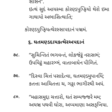
સાસનં’’.
ઇત્થં સુદં આયસ્મા કોરણ્ડપુપ્ફિયો થેરો ઇમા
ગાથાયો અભાસિત્થાતિ;
કોરણ્ડપુપ્ફિયત્થેરસ્સાપદાનં પઞ્ચમં.
૬. ઘતમણ્ડદાયકત્થેરઅપદાનં
.
‘‘સુચિન્તિતં
ભગવન્તં, લોકજેટ્ઠં નરાસભં;
૭૮
ઉપવિટ્ઠં મહારઞ્ઞં, વાતાબાધેન પીળિતં.
.
‘‘દિસ્વા
ચિત્તં પસાદેત્વા, ઘતમણ્ડમુપાનયિં;
૭૯
કતત્તા
આચિતત્તા ચ, ગઙ્ગા ભાગીરથી અયં.
.
‘‘મહાસમુદ્દા ચત્તારો, ઘતં સમ્પજ્જરે મમ;
૮૦
અયઞ્ચ પથવી ઘોરા, અપ્પમાણા અસઙ્ખિયા.