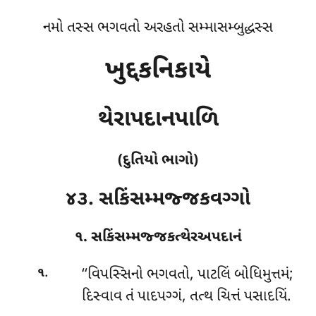
નમો તસ્સ ભગવતો અરહતો સમ્માસમ્બુદ્ધસ્સ
ખુદ્દકનિકાયે
થેરાપદાનપાળિ
(દુતિયો ભાગો)
૪૩. સકિંસમ્મજ્જકવગ્ગો
૧. સકિંસમ્મજ્જકત્થેરઅપદાનં
.
‘‘વિપસ્સિનો
ભગવતો, પાટલિં બોધિમુત્તમં;
૧
દિસ્વાવ તં પાદપગ્ગં, તત્થ ચિત્તં પસાદયિં.