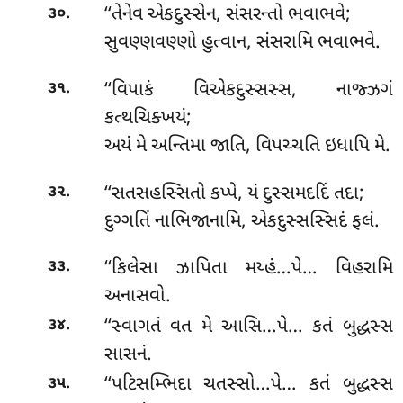
.
‘‘તેનેવ એકદુસ્સેન, સંસરન્તો ભવાભવે;
૩૦
સુવણ્ણવણ્ણો હુત્વાન, સંસરામિ ભવાભવે.
.
‘‘વિપાકં
વિએકદુસ્સસ્સ, નાજ્ઝગં
૩૧
કત્થચિક્ખયં;
અયં મે અન્તિમા જાતિ, વિપચ્ચતિ ઇધાપિ મે.
.
‘‘સતસહસ્સિતો કપ્પે, યં દુસ્સમદદિં તદા;
૩૨
દુગ્ગતિં નાભિજાનામિ, એકદુસ્સસ્સિદં ફલં.
.
‘‘કિલેસા ઝાપિતા મય્હં…પે… વિહરામિ
૩૩
અનાસવો.
.
‘‘સ્વાગતં વત મે આસિ…પે… કતં બુદ્ધસ્સ
૩૪
સાસનં.
.
‘‘પટિસમ્ભિદા ચતસ્સો…પે… કતં બુદ્ધસ્સ
૩૫