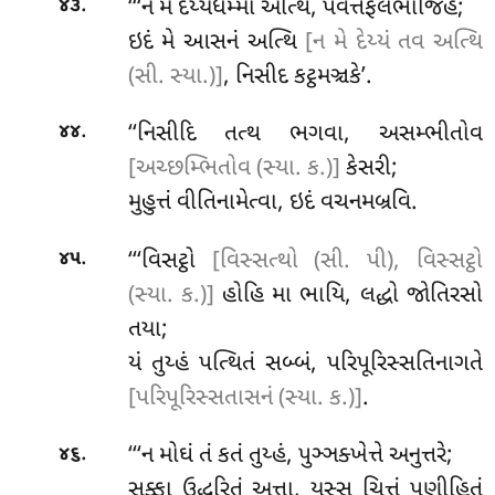
.
‘‘‘ન
મે દેય્યધમ્મો અત્થિ, પવત્તફલભોજિહં;
૪૩
ઇદં મે આસનં અત્થિ
[ન મે દેય્યં તવ અત્થિ
(સી. સ્યા.)]
, નિસીદ કટ્ઠમઞ્ચકે’.
.
‘‘નિસીદિ તત્થ ભગવા, અસમ્ભીતોવ
૪૪
[અચ્છમ્ભિતોવ (સ્યા. ક.)]
કેસરી;
મુહુત્તં વીતિનામેત્વા, ઇદં વચનમબ્રવિ.
.
‘‘‘વિસટ્ઠો
[વિસ્સત્થો (સી. પી), વિસ્સટ્ઠો
૪૫
(સ્યા. ક.)]
હોહિ મા ભાયિ, લદ્ધો જોતિરસો
તયા;
યં તુય્હં પત્થિતં સબ્બં, પરિપૂરિસ્સતિનાગતે
[પરિપૂરિસ્સતાસનં (સ્યા. ક.)]
.
.
‘‘‘ન મોઘં તં કતં તુય્હં, પુઞ્ઞક્ખેત્તે અનુત્તરે;
૪૬
સક્કા ઉદ્ધરિતું અત્તા, યસ્સ ચિત્તં પણીહિતં