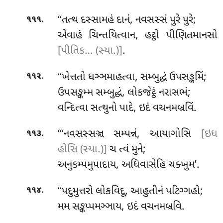
.
‘‘તત્થ દસ્સામહં દાનં, નવસસ્સં પુરે પુરે;
૧૧૧
એવાહં ચિન્તયિત્વાન, હટ્ઠો પીણિતમાનસો
[પીતિક… (સ્યા.)]
.
.
‘‘ખેત્તતો
ધઞ્ઞમાહત્વા, સમ્બુદ્ધં ઉપસઙ્કમિં;
૧૧૨
ઉપસઙ્કમ્મ સમ્બુદ્ધં, લોકજેટ્ઠં નરાસભં;
વન્દિત્વા સત્થુનો પાદે, ઇદં વચનમબ્રવિં.
.
‘‘‘નવસસ્સઞ્ચ સમ્પન્નં, આયાગોસિ
[ઇધ
૧૧૩
હોસિ (સ્યા.)]
ચ ત્વં મુને;
અનુકમ્પમુપાદાય
, અધિવાસેહિ ચક્ખુમ’.
.
‘‘પદુમુત્તરો
લોકવિદૂ, આહુતીનં પટિગ્ગહો;
૧૧૪
મમ સઙ્કપ્પમઞ્ઞાય, ઇદં વચનમબ્રવિ.