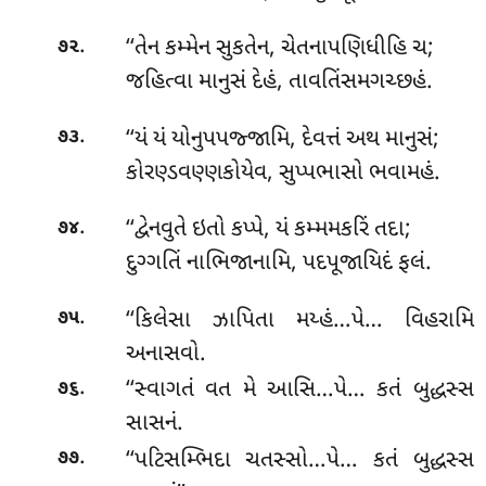
.
‘‘તેન કમ્મેન સુકતેન, ચેતનાપણિધીહિ ચ;
૭૨
જહિત્વા માનુસં દેહં, તાવતિંસમગચ્છહં.
.
‘‘યં યં યોનુપપજ્જામિ, દેવત્તં અથ માનુસં;
૭૩
કોરણ્ડવણ્ણકોયેવ, સુપ્પભાસો ભવામહં.
.
‘‘દ્વેનવુતે ઇતો કપ્પે, યં કમ્મમકરિં તદા;
૭૪
દુગ્ગતિં નાભિજાનામિ, પદપૂજાયિદં ફલં.
.
‘‘કિલેસા ઝાપિતા મય્હં…પે… વિહરામિ
૭૫
અનાસવો.
.
‘‘સ્વાગતં વત મે આસિ…પે… કતં બુદ્ધસ્સ
૭૬
સાસનં.
.
‘‘પટિસમ્ભિદા ચતસ્સો…પે… કતં બુદ્ધસ્સ
૭૭