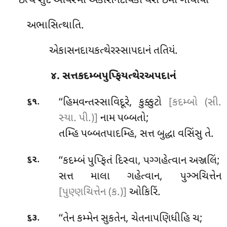
ઇત્થં સુદં આયસ્મા એકાસનદાયકો થેરો ઇમા ગાથાયો
અભાસિત્થાતિ.
એકાસનદાયકત્થેરસ્સાપદાનં તતિયં.
૪. સત્તકદમ્બપુપ્ફિયત્થેરઅપદાનં
.
‘‘હિમવન્તસ્સાવિદૂરે, કુક્કુટો
[કદમ્બો (સી.
૬૧
સ્યા. પી.)]
નામ પબ્બતો;
તમ્હિ પબ્બતપાદમ્હિ, સત્ત બુદ્ધા વસિંસુ તે.
.
‘‘કદમ્બં પુપ્ફિતં દિસ્વા, પગ્ગહેત્વાન અઞ્જલિં;
૬૨
સત્ત માલા ગહેત્વાન, પુઞ્ઞચિત્તેન
[પુણ્ણચિત્તેન (ક.)]
ઓકિરિં.
.
‘‘તેન
કમ્મેન સુકતેન, ચેતનાપણિધીહિ ચ;
૬૩