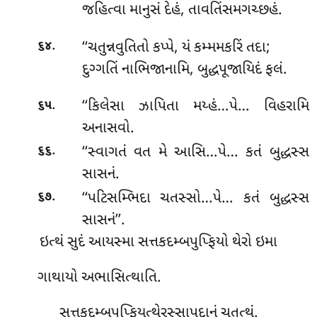
જહિત્વા માનુસં દેહં, તાવતિંસમગચ્છહં.
.
‘‘ચતુન્નવુતિતો
કપ્પે, યં કમ્મમકરિં તદા;
૬૪
દુગ્ગતિં નાભિજાનામિ, બુદ્ધપૂજાયિદં ફલં.
.
‘‘કિલેસા
ઝાપિતા મય્હં…પે… વિહરામિ
૬૫
અનાસવો.
.
‘‘સ્વાગતં વત મે આસિ…પે… કતં બુદ્ધસ્સ
૬૬
સાસનં.
.
‘‘પટિસમ્ભિદા
ચતસ્સો…પે… કતં બુદ્ધસ્સ
૬૭
સાસનં’’.
ઇત્થં સુદં આયસ્મા સત્તકદમ્બપુપ્ફિયો થેરો ઇમા
ગાથાયો અભાસિત્થાતિ.
સત્તકદમ્બપુપ્ફિયત્થેરસ્સાપદાનં ચતુત્થં.