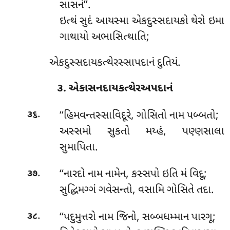
સાસનં’’.
ઇત્થં સુદં આયસ્મા એકદુસ્સદાયકો થેરો ઇમા
ગાથાયો અભાસિત્થાતિ;
એકદુસ્સદાયકત્થેરસ્સાપદાનં દુતિયં.
૩. એકાસનદાયકત્થેરઅપદાનં
.
‘‘હિમવન્તસ્સાવિદૂરે
, ગોસિતો નામ પબ્બતો;
૩૬
અસ્સમો સુકતો મય્હં, પણ્ણસાલા
સુમાપિતા.
.
‘‘નારદો નામ નામેન, કસ્સપો ઇતિ મં વિદૂ;
૩૭
સુદ્ધિમગ્ગં ગવેસન્તો, વસામિ ગોસિતે તદા.
.
‘‘પદુમુત્તરો નામ જિનો, સબ્બધમ્માન પારગૂ;
૩૮