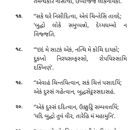
તમન્ધકારં નાસેત્વા, ઉપ્પજ્જિ લોકનાયકો.
.
‘‘સકે
ઘરે નિસીદિત્વા, એવં ચિન્તેસિ તાવદે;
૧૭
‘બુદ્ધો લોકે સમુપ્પન્નો, દેય્યધમ્મો ન
વિજ્જતિ.
.
‘‘‘ઇદં
મે સાટકં એકં, નત્થિ મે કોચિ દાયકો;
૧૮
દુક્ખો નિરયસમ્ફસ્સો, રોપયિસ્સામિ
દક્ખિણં’.
.
‘‘એવાહં ચિન્તયિત્વાન, સકં ચિત્તં પસાદયિં;
૧૯
એકં દુસ્સં ગહેત્વાન, બુદ્ધસેટ્ઠસ્સદાસહં.
.
‘‘એકં
દુસ્સં દદિત્વાન, ઉક્કુટ્ઠિં સમ્પવત્તયિં;
૨૦
‘યદિ બુદ્ધો તુવં વીર, તારેહિ મં મહામુનિ’.