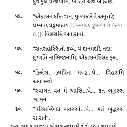
દુવે કુલે પજાયામિ, ખત્તિયે અથ બ્રાહ્મણે.
.
‘‘એકાસનં દદિત્વાન, પુઞ્ઞક્ખેત્તે અનુત્તરે;
૫૬
ધમ્મપલ્લઙ્કમાદાય
[ધમ્મપલ્લઙ્કમઞ્ઞાય (સ્યા.
ક.)]
, વિહરામિ અનાસવો.
.
‘‘સતસહસ્સિતો કપ્પે, યં દાનમદદિં તદા;
૫૭
દુગ્ગતિં નાભિજાનામિ, એકાસનસ્સિદં ફલં.
.
‘‘કિલેસા ઝાપિતા મય્હં…પે… વિહરામિ
૫૮
અનાસવો.
.
‘‘સ્વાગતં વત મે આસિ…પે… કતં બુદ્ધસ્સ
૫૯
સાસનં.
.
‘‘પટિસમ્ભિદા ચતસ્સો…પે… કતં બુદ્ધસ્સ
૬૦
સાસનં’’.