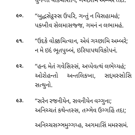
ધુનન્તો વાકચીરાનિ, ગચ્છામિ અમ્બરે તદા.
.
‘‘બુદ્ધસેટ્ઠસ્સ ઉપરિ, ગન્તું ન વિસહામહં;
૯૦
પક્ખીવ સેલમાસજ્જ, ગમનં ન લભામહં.
.
‘‘ઉદકે વોક્કમિત્વાન, એવં ગચ્છામિ અમ્બરે;
૯૧
ન મે ઇદં ભૂતપુબ્બં, ઇરિયાપથવિકોપનં.
.
‘‘હન્દ મેતં ગવેસિસ્સં, અપ્પેવત્થં લભેય્યહં;
૯૨
ઓરોહન્તો અન્તલિક્ખા, સદ્દમસ્સોસિ
સત્થુનો.
.
‘‘સરેન રજનીયેન, સવનીયેન વગ્ગુના;
૯૩
અનિચ્ચતં કથેન્તસ્સ, તઞ્ઞેવ ઉગ્ગહિં તદા;
અનિચ્ચસઞ્ઞમુગ્ગય્હ
, અગમાસિં મમસ્સમં.