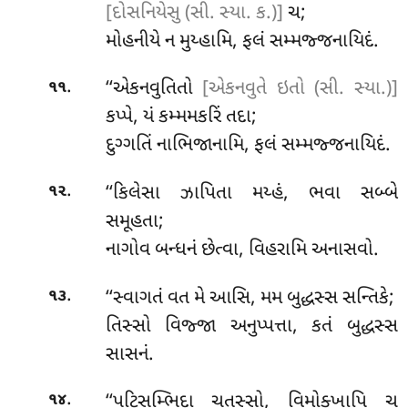
[દોસનિયેસુ (સી. સ્યા. ક.)]
ચ;
મોહનીયે ન મુય્હામિ, ફલં સમ્મજ્જનાયિદં.
.
‘‘એકનવુતિતો
[એકનવુતે ઇતો (સી. સ્યા.)]
૧૧
કપ્પે, યં કમ્મમકરિં તદા;
દુગ્ગતિં નાભિજાનામિ, ફલં સમ્મજ્જનાયિદં.
.
‘‘કિલેસા ઝાપિતા મય્હં, ભવા સબ્બે
૧૨
સમૂહતા;
નાગોવ બન્ધનં છેત્વા, વિહરામિ અનાસવો.
.
‘‘સ્વાગતં વત મે આસિ, મમ બુદ્ધસ્સ સન્તિકે;
૧૩
તિસ્સો વિજ્જા અનુપ્પત્તા, કતં બુદ્ધસ્સ
સાસનં.
.
‘‘પટિસમ્ભિદા ચતસ્સો, વિમોક્ખાપિ ચ
૧૪