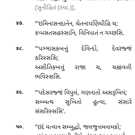
[સુનીહિતં (સ્યા.)]
.
.
‘‘‘ઇમિનાસનદાનેન, ચેતનાપણિધીહિ ચ;
૪૭
કપ્પસતસહસ્સાનિ, વિનિપાતં ન ગચ્છસિ.
.
‘‘‘પઞ્ઞાસક્ખત્તું દેવિન્દો, દેવરજ્જં
૪૮
કરિસ્સસિ;
અસીતિક્ખત્તું રાજા ચ, ચક્કવત્તી
ભવિસ્સસિ.
.
‘‘‘પદેસરજ્જં
વિપુલં, ગણનાતો અસઙ્ખિયં;
૪૯
સબ્બત્થ સુખિતો હુત્વા, સંસારે
સંસરિસ્સસિ’.
.
‘‘ઇદં વત્વાન સમ્બુદ્ધો, જલજુત્તમનામકો;
૫૦