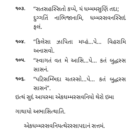
.
‘‘સતસહસ્સિતો કપ્પે, યં ધમ્મમસુણિં તદા;
૧૦૩
દુગ્ગતિં નાભિજાનામિ, ધમ્મસ્સવનસ્સિદં
ફલં.
.
‘‘કિલેસા ઝાપિતા મય્હં…પે… વિહરામિ
૧૦૪
અનાસવો.
.
‘‘સ્વાગતં વત મે આસિ…પે… કતં બુદ્ધસ્સ
૧૦૫
સાસનં.
.
‘‘પટિસમ્ભિદા
ચતસ્સો…પે… કતં બુદ્ધસ્સ
૧૦૬
સાસનં’’.
ઇત્થં સુદં આયસ્મા એકધમ્મસ્સવનિયો થેરો ઇમા
ગાથાયો અભાસિત્થાતિ.
એકધમ્મસ્સવનિયત્થેરસ્સાપદાનં સત્તમં.