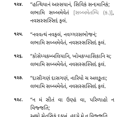
.
‘‘હત્થિયાનં અસ્સયાનં, સિવિકં સન્દમાનિકં;
૧૨૪
લભામિ સબ્બમેવેતં
[સબ્બમેતમ્પિ (ક.)]
,
નવસસ્સસ્સિદં ફલં.
.
‘‘નવવત્થં નવફલં, નવગ્ગરસભોજનં;
૧૨૫
લભામિ સબ્બમેવેતં, નવસસ્સસ્સિદં ફલં.
.
‘‘કોસેય્યકમ્બલિયાનિ
, ખોમકપ્પાસિકાનિ ચ;
૧૨૬
લભામિ સબ્બમેવેતં, નવસસ્સસ્સિદં ફલં.
.
‘‘દાસીગણં દાસગણં, નારિયો ચ અલઙ્કતા;
૧૨૭
લભામિ સબ્બમેવેતં, નવસસ્સસ્સિદં ફલં.
.
‘‘ન મં સીતં વા ઉણ્હં વા, પરિળાહો ન
૧૨૮
વિજ્જતિ;
અથો ચેતસિકં દુક્ખં, હદયે મે ન વિજ્જતિ.