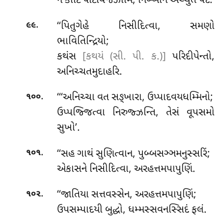
ન કોટિં પટિવિજ્ઝામિ, નિબ્બાનં અચ્ચુતં પદં.
.
‘‘પિતુગેહે નિસીદિત્વા, સમણો
૯૯
ભાવિતિન્દ્રિયો;
કથંસ
[કથયં (સી. પી. ક.)]
પરિદીપેન્તો,
અનિચ્ચતમુદાહરિ.
.
‘‘‘અનિચ્ચા વત સઙ્ખારા, ઉપ્પાદવયધમ્મિનો;
૧૦૦
ઉપ્પજ્જિત્વા નિરુજ્ઝન્તિ, તેસં વૂપસમો
સુખો’.
.
‘‘સહ
ગાથં સુણિત્વાન, પુબ્બસઞ્ઞમનુસ્સરિં;
૧૦૧
એકાસને નિસીદિત્વા, અરહત્તમપાપુણિં.
.
‘‘જાતિયા
સત્તવસ્સેન, અરહત્તમપાપુણિં;
૧૦૨
ઉપસમ્પાદયી બુદ્ધો, ધમ્મસ્સવનસ્સિદં ફલં.