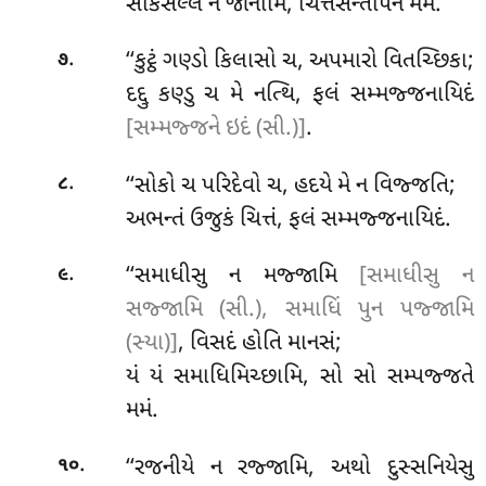
સોકસલ્લં ન જાનામિ, ચિત્તસન્તાપનં મમ.
.
‘‘કુટ્ઠં ગણ્ડો કિલાસો ચ, અપમારો વિતચ્છિકા;
૭
દદ્દુ કણ્ડુ ચ મે નત્થિ, ફલં સમ્મજ્જનાયિદં
[સમ્મજ્જને ઇદં (સી.)]
.
.
‘‘સોકો
ચ પરિદેવો ચ, હદયે મે ન વિજ્જતિ;
૮
અભન્તં ઉજુકં ચિત્તં, ફલં સમ્મજ્જનાયિદં.
.
‘‘સમાધીસુ
ન મજ્જામિ
[સમાધીસુ ન
૯
સજ્જામિ (સી.), સમાધિં પુન પજ્જામિ
(સ્યા)]
, વિસદં હોતિ માનસં;
યં યં સમાધિમિચ્છામિ, સો સો સમ્પજ્જતે
મમં.
.
‘‘રજનીયે ન રજ્જામિ, અથો દુસ્સનિયેસુ
૧૦