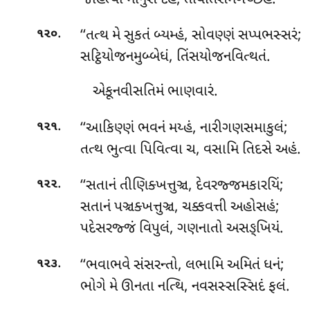
.
‘‘તત્થ મે સુકતં બ્યમ્હં, સોવણ્ણં સપ્પભસ્સરં;
૧૨૦
સટ્ઠિયોજનમુબ્બેધં, તિંસયોજનવિત્થતં.
એકૂનવીસતિમં ભાણવારં.
.
‘‘આકિણ્ણં ભવનં મય્હં, નારીગણસમાકુલં;
૧૨૧
તત્થ ભુત્વા પિવિત્વા ચ, વસામિ તિદસે અહં.
.
‘‘સતાનં
તીણિક્ખત્તુઞ્ચ, દેવરજ્જમકારયિં;
૧૨૨
સતાનં પઞ્ચક્ખત્તુઞ્ચ, ચક્કવત્તી અહોસહં;
પદેસરજ્જં વિપુલં, ગણનાતો અસઙ્ખિયં.
.
‘‘ભવાભવે
સંસરન્તો, લભામિ અમિતં ધનં;
૧૨૩
ભોગે મે ઊનતા નત્થિ, નવસસ્સસ્સિદં ફલં.