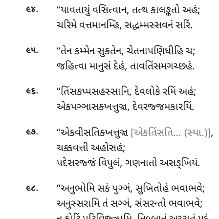
.
‘‘યાવતાયું વસિત્વાન, તત્થ કાલઙ્કતો અહં;
૯૪
ચરિમે વત્તમાનમ્હિ, સદ્ધમ્મસ્સવનં સરિં.
.
‘‘તેન કમ્મેન સુકતેન, ચેતનાપણિધીહિ ચ;
૯૫
જહિત્વા માનુસં દેહં, તાવતિંસમગચ્છહં.
.
‘‘તિંસકપ્પસહસ્સાનિ, દેવલોકે રમિં અહં;
૯૬
એકપઞ્ઞાસક્ખત્તુઞ્ચ
, દેવરજ્જમકારયિં.
.
‘‘એકવીસતિક્ખત્તુઞ્ચ
[એકતિંસતિ… (સ્યા.)]
,
૯૭
ચક્કવત્તી અહોસહં;
પદેસરજ્જં વિપુલં, ગણનાતો અસઙ્ખિયં.
.
‘‘અનુભોમિ સકં પુઞ્ઞં, સુખિતોહં ભવાભવે;
૯૮
અનુસ્સરામિ તં સઞ્ઞં, સંસરન્તો ભવાભવે;