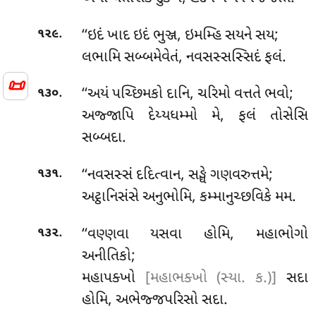
.
‘‘ઇદં ખાદ ઇદં ભુઞ્જ, ઇમમ્હિ સયને સય;
૧૨૯
લભામિ સબ્બમેવેતં, નવસસ્સસ્સિદં ફલં.
📜
.
‘‘અયં પચ્છિમકો દાનિ, ચરિમો વત્તતે ભવો;
૧૩૦
અજ્જાપિ દેય્યધમ્મો મે, ફલં તોસેસિ
સબ્બદા.
.
‘‘નવસસ્સં
દદિત્વાન, સઙ્ઘે ગણવરુત્તમે;
૧૩૧
અટ્ઠાનિસંસે અનુભોમિ, કમ્માનુચ્છવિકે મમ.
.
‘‘વણ્ણવા યસવા હોમિ, મહાભોગો
૧૩૨
અનીતિકો;
મહાપક્ખો
[મહાભક્ખો (સ્યા. ક.)]
સદા
હોમિ, અભેજ્જપરિસો સદા.