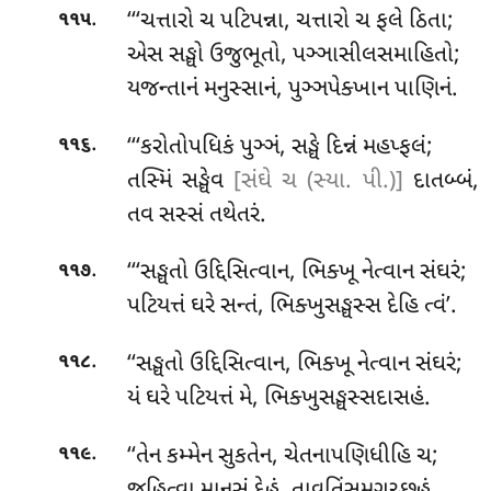
.
‘‘‘ચત્તારો ચ પટિપન્ના, ચત્તારો ચ ફલે ઠિતા;
૧૧૫
એસ સઙ્ઘો ઉજુભૂતો, પઞ્ઞાસીલસમાહિતો;
યજન્તાનં મનુસ્સાનં, પુઞ્ઞપેક્ખાન પાણિનં.
.
‘‘‘કરોતોપધિકં પુઞ્ઞં, સઙ્ઘે દિન્નં મહપ્ફલં;
૧૧૬
તસ્મિં સઙ્ઘેવ
[સંઘે ચ (સ્યા. પી.)]
દાતબ્બં,
તવ સસ્સં તથેતરં.
.
‘‘‘સઙ્ઘતો ઉદ્દિસિત્વાન, ભિક્ખૂ નેત્વાન સંઘરં;
૧૧૭
પટિયત્તં ઘરે સન્તં, ભિક્ખુસઙ્ઘસ્સ દેહિ ત્વં’.
.
‘‘સઙ્ઘતો ઉદ્દિસિત્વાન, ભિક્ખૂ નેત્વાન સંઘરં;
૧૧૮
યં ઘરે પટિયત્તં મે, ભિક્ખુસઙ્ઘસ્સદાસહં.
.
‘‘તેન કમ્મેન સુકતેન, ચેતનાપણિધીહિ ચ;
૧૧૯
જહિત્વા માનુસં દેહં, તાવતિંસમગચ્છહં.