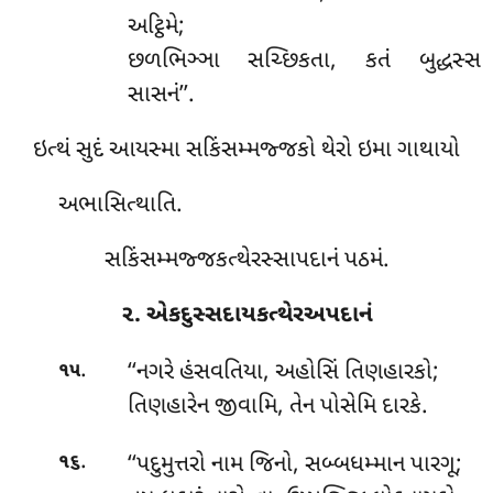
અટ્ઠિમે;
છળભિઞ્ઞા સચ્છિકતા, કતં બુદ્ધસ્સ
સાસનં’’.
ઇત્થં સુદં આયસ્મા સકિંસમ્મજ્જકો થેરો ઇમા ગાથાયો
અભાસિત્થાતિ.
સકિંસમ્મજ્જકત્થેરસ્સાપદાનં પઠમં.
૨. એકદુસ્સદાયકત્થેરઅપદાનં
.
‘‘નગરે
હંસવતિયા, અહોસિં તિણહારકો;
૧૫
તિણહારેન જીવામિ, તેન પોસેમિ દારકે.
.
‘‘પદુમુત્તરો નામ જિનો, સબ્બધમ્માન પારગૂ;
૧૬