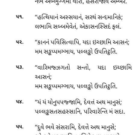
નભં અબ્ભુગ્ગમી વીરો, હંસરાજાવ અમ્બરે.
.
‘‘હત્થિયાનં અસ્સયાનં, સરથં સન્દમાનિકં;
૫૧
લભામિ સબ્બમેવેતં, એકાસનસ્સિદં ફલં.
.
‘‘કાનનં પવિસિત્વાપિ, યદા ઇચ્છામિ આસનં;
૫૨
મમ સઙ્કપ્પમઞ્ઞાય, પલ્લઙ્કો ઉપતિટ્ઠતિ.
.
‘‘વારિમજ્ઝગતો સન્તો, યદા ઇચ્છામિ
૫૩
આસનં;
મમ સઙ્કપ્પમઞ્ઞાય, પલ્લઙ્કો ઉપતિટ્ઠતિ.
.
‘‘યં
યં યોનુપપજ્જામિ, દેવત્તં અથ માનુસં;
૫૪
પલ્લઙ્કસતસહસ્સાનિ, પરિવારેન્તિ મં સદા.
.
‘‘દુવે
ભવે સંસરામિ, દેવત્તે અથ માનુસે;
૫૫