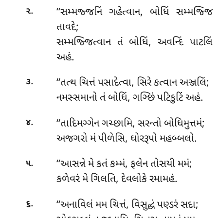
.
‘‘સમ્મજ્જનિં ગહેત્વાન, બોધિં સમ્મજ્જિ
૨
તાવદે;
સમ્મજ્જિત્વાન તં બોધિં, અવન્દિં પાટલિં
અહં.
.
‘‘તત્થ ચિત્તં પસાદેત્વા, સિરે કત્વાન અઞ્જલિં;
૩
નમસ્સમાનો તં બોધિં, ગઞ્છિં પટિકુટિં અહં.
.
‘‘તાદિમગ્ગેન
ગચ્છામિ, સરન્તો બોધિમુત્તમં;
૪
અજગરો મં પીળેસિ, ઘોરરૂપો મહબ્બલો.
.
‘‘આસન્ને
મે કતં કમ્મં, ફલેન તોસયી મમં;
૫
કળેવરં મે ગિલતિ, દેવલોકે રમામહં.
.
‘‘અનાવિલં મમ ચિત્તં, વિસુદ્ધં પણ્ડરં સદા;
૬