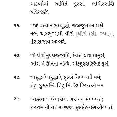
અક્ખોભં અમિતં દુસ્સં, લભિસ્સસિ
યદિચ્છકં’.
.
‘‘ઇદં વત્વાન સમ્બુદ્ધો, જલજુત્તમનામકો;
૨૬
નભં અબ્ભુગ્ગમી વીરો
[ધીરો (સી. સ્યા.)]
,
હંસરાજાવ અમ્બરે.
.
‘‘યં
યં યોનુપપજ્જામિ, દેવત્તં અથ માનુસં;
૨૭
ભોગે મે ઊનતા નત્થિ, એકદુસ્સસ્સિદં ફલં.
.
‘‘પદુદ્ધારે
પદુદ્ધારે, દુસ્સં નિબ્બત્તતે મમં;
૨૮
હેટ્ઠા દુસ્સમ્હિ તિટ્ઠામિ, ઉપરિચ્છદનં મમ.
.
‘‘ચક્કવાળં ઉપાદાય, સકાનનં સપબ્બતં;
૨૯
ઇચ્છમાનો ચહં અજ્જ, દુસ્સેહચ્છાદયેય્ય તં.