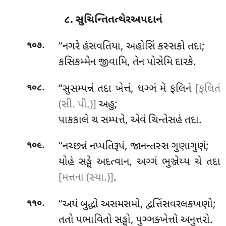
૮. સુચિન્તિતત્થેરઅપદાનં
.
‘‘નગરે હંસવતિયા, અહોસિં કસ્સકો તદા;
૧૦૭
કસિકમ્મેન જીવામિ, તેન પોસેમિ દારકે.
.
‘‘સુસમ્પન્નં
તદા ખેત્તં, ધઞ્ઞં મે ફલિનં
[ફલિતં
૧૦૮
(સી. પી.)]
અહુ;
પાકકાલે ચ સમ્પત્તે, એવં ચિન્તેસહં તદા.
.
‘‘નચ્છન્નં નપ્પતિરૂપં, જાનન્તસ્સ ગુણાગુણં;
૧૦૯
યોહં સઙ્ઘે અદત્વાન, અગ્ગં ભુઞ્જેય્ય ચે તદા
[મત્તના (સ્યા.)]
.
.
‘‘અયં બુદ્ધો અસમસમો, દ્વત્તિંસવરલક્ખણો;
૧૧૦
તતો પભાવિતો સઙ્ઘો, પુઞ્ઞક્ખેત્તો અનુત્તરો.