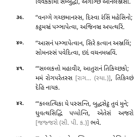
વિવેકકામો સમ્બુદ્ધો, અગઞ્છિ અનિલઞ્જસા.
.
‘‘વનગ્ગે ગચ્છમાનસ્સ, દિસ્વા રંસિં મહેસિનો;
૩૯
કટ્ઠમઞ્ચં પઞ્ઞાપેત્વા, અજિનઞ્ચ અપત્થરિં.
.
‘‘આસનં
પઞ્ઞાપેત્વાન, સિરે કત્વાન અઞ્જલિં;
૪૦
સોમનસ્સં પવેદિત્વા, ઇદં વચનમબ્રવિં.
.
‘‘‘સલ્લકત્તો મહાવીર, આતુરાનં તિકિચ્છકો;
૪૧
મમં રોગપરેતસ્સ
[રાગ… (સ્યા.)]
, તિકિચ્છં
દેહિ નાયક.
.
‘‘‘કલ્લત્થિકા યે પસ્સન્તિ, બુદ્ધસેટ્ઠ તુવં મુને;
૪૨
ધુવત્થસિદ્ધિં પપ્પોન્તિ, એતેસં અજરો
[જજ્જરો (સી. પી. ક.)]
ભવે.