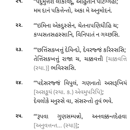
.
‘‘પદુમુત્તરો લોકવિદૂ, આહુતીનં પટિગ્ગહો;
૨૧
મમ દાનં પકિત્તેન્તો, અકા મે અનુમોદનં.
.
‘‘‘ઇમિના એકદુસ્સેન, ચેતનાપણિધીહિ ચ;
૨૨
કપ્પસતસહસ્સાનિ, વિનિપાતં ન ગચ્છસિ.
.
‘‘‘છત્તિંસક્ખત્તું દેવિન્દો, દેવરજ્જં કરિસ્સસિ;
૨૩
તેત્તિંસક્ખત્તું રાજા ચ, ચક્કવત્તી
[ચક્કવત્તિ
(સ્યા.)]
ભવિસ્સસિ.
.
‘‘‘પદેસરજ્જં વિપુલં, ગણનાતો અસઙ્ખિયં
૨૪
[અસઙ્કયં (સ્યા. ક.) એવમુપરિપિ]
;
દેવલોકે મનુસ્સે વા, સંસરન્તો તુવં ભવે.
.
‘‘‘રૂપવા ગુણસમ્પન્નો, અનવક્કન્તદેહવા
૨૫
[અનુવત્તન્ત… (સ્યા)]
;