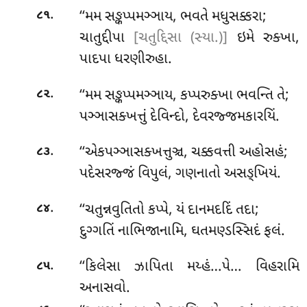
.
‘‘મમ સઙ્કપ્પમઞ્ઞાય, ભવતે મધુસક્કરા;
૮૧
ચાતુદ્દીપા
[ચતુદ્દિસા (સ્યા.)]
ઇમે રુક્ખા,
પાદપા ધરણીરુહા.
.
‘‘મમ સઙ્કપ્પમઞ્ઞાય, કપ્પરુક્ખા ભવન્તિ તે;
૮૨
પઞ્ઞાસક્ખત્તું દેવિન્દો, દેવરજ્જમકારયિં.
.
‘‘એકપઞ્ઞાસક્ખત્તુઞ્ચ, ચક્કવત્તી અહોસહં;
૮૩
પદેસરજ્જં વિપુલં, ગણનાતો અસઙ્ખિયં.
.
‘‘ચતુન્નવુતિતો કપ્પે, યં દાનમદદિં તદા;
૮૪
દુગ્ગતિં નાભિજાનામિ, ઘતમણ્ડસ્સિદં ફલં.
.
‘‘કિલેસા ઝાપિતા મય્હં…પે… વિહરામિ
૮૫
અનાસવો.