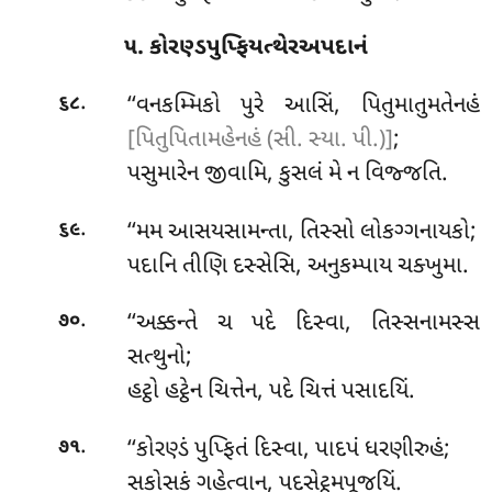
૫. કોરણ્ડપુપ્ફિયત્થેરઅપદાનં
.
‘‘વનકમ્મિકો પુરે આસિં, પિતુમાતુમતેનહં
૬૮
[પિતુપિતામહેનહં (સી. સ્યા. પી.)]
;
પસુમારેન જીવામિ, કુસલં મે ન વિજ્જતિ.
.
‘‘મમ આસયસામન્તા, તિસ્સો લોકગ્ગનાયકો;
૬૯
પદાનિ તીણિ દસ્સેસિ, અનુકમ્પાય ચક્ખુમા.
.
‘‘અક્કન્તે ચ પદે દિસ્વા, તિસ્સનામસ્સ
૭૦
સત્થુનો;
હટ્ઠો હટ્ઠેન ચિત્તેન, પદે ચિત્તં પસાદયિં.
.
‘‘કોરણ્ડં
પુપ્ફિતં દિસ્વા, પાદપં ધરણીરુહં;
૭૧
સકોસકં ગહેત્વાન, પદસેટ્ઠમપૂજયિં.