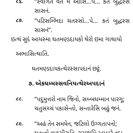
.
‘‘સ્વાગતં વત મે આસિ…પે… કતં બુદ્ધસ્સ
૮૬
સાસનં.
.
‘‘પટિસમ્ભિદા ચતસ્સો…પે… કતં બુદ્ધસ્સ
૮૭
સાસનં’’.
ઇત્થં સુદં આયસ્મા ઘતમણ્ડદાયકો થેરો ઇમા ગાથાયો
અભાસિત્થાતિ.
ઘતમણ્ડદાયકત્થેરસ્સાપદાનં છટ્ઠં.
૭. એકધમ્મસ્સવનિયત્થેરઅપદાનં
.
‘‘પદુમુત્તરો
નામ જિનો, સબ્બધમ્માન પારગૂ;
૮૮
ચતુસચ્ચં પકાસેન્તો, સન્તારેસિ બહું જનં.
.
‘‘અહં
તેન સમયેન, જટિલો ઉગ્ગતાપનો;
૮૯