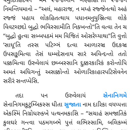
પમુદિતહદયેન ‘‘મમ રજ્જભાગં ગણ્હાહી’’તિ રજ્જેન
નિમન્તિયમાનો – ‘‘અલં, મહારાજ, ન મય્હં રજ્જેનત્થો અહં
રજ્જં પહાય લોકહિતત્થાય પધાનમનુયુઞ્જિત્વા લોકે
વિવટચ્છદો બુદ્ધો ભવિસ્સામીતિ નિક્ખન્તો’’તિ વત્વા તેન ચ
‘‘બુદ્ધો હુત્વા સબ્બપઠમં મમ વિજિતં ઓસરેય્યાથા’’તિ વુત્તો
‘સાધૂ’તિ તસ્સ પટિઞ્ઞં દત્વા આળારઞ્ચ ઉદકઞ્ચ
ઉપસઙ્કમિત્વા તેસં ધમ્મદેસનાય સારં અવિન્દન્તો તતો
પક્કમિત્વા ઉરુવેલાયં છબ્બસ્સાનિ દુક્કરકારિકં કરોન્તોપિ
અમતં અધિગન્તું અસક્કોન્તો ઓળારિકાહારપટિસેવનેન
સરીરં સન્તપ્પેસિ.
તદા
પન ઉરુવેલાયં
સેનાનિગમે
સેનાનિગમકુટુમ્બિકસ્સ ધીતા
સુજાતા
નામ દારિકા વયપ્પત્તા
એકસ્મિં નિગ્રોધરુક્ખે પત્થનમકાસિ – ‘‘સચાહં સમજાતિકં
કુલઘરં ગન્ત્વા પઠમગબ્ભે પુત્તં લભિસ્સામિ, બલિકમ્મં