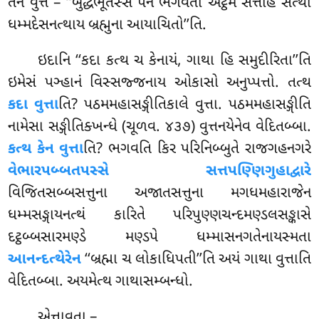
તેન વુત્તં – ‘‘બુદ્ધભૂતસ્સ
પન ભગવતો અટ્ઠમે સત્તાહે સત્થા
ધમ્મદેસનત્થાય બ્રહ્મુના આયાચિતો’’તિ.
ઇદાનિ ‘‘કદા કત્થ ચ કેનાયં, ગાથા હિ સમુદીરિતા’’તિ
ઇમેસં પઞ્હાનં વિસ્સજ્જનાય ઓકાસો અનુપ્પત્તો. તત્થ
કદા વુત્તા
તિ? પઠમમહાસઙ્ગીતિકાલે વુત્તા. પઠમમહાસઙ્ગીતિ
નામેસા સઙ્ગીતિક્ખન્ધે (ચૂળવ. ૪૩૭) વુત્તનયેનેવ વેદિતબ્બા.
કત્થ કેન વુત્તા
તિ? ભગવતિ કિર પરિનિબ્બુતે રાજગહનગરે
વેભારપબ્બતપસ્સે સત્તપણ્ણિગુહાદ્વારે
વિજિતસબ્બસત્તુના અજાતસત્તુના મગધમહારાજેન
ધમ્મસઙ્ગાયનત્થં કારિતે પરિપુણ્ણચન્દમણ્ડલસઙ્કાસે
દટ્ઠબ્બસારમણ્ડે મણ્ડપે ધમ્માસનગતેનાયસ્મતા
આનન્દત્થેરેન
‘‘બ્રહ્મા ચ લોકાધિપતી’’તિ અયં ગાથા વુત્તાતિ
વેદિતબ્બા. અયમેત્થ ગાથાસમ્બન્ધો.
એત્તાવતા –