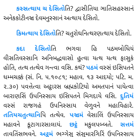
કસ્સત્થાય
ચ દેસિતો
તિ? દ્વાસીતિયા ઞાતિસહસ્સાનં
અનેકકોટીનઞ્ચ દેવમનુસ્સાનં અત્થાય દેસિતો.
કિમત્થાય દેસિતો
તિ? ચતુરોઘનિત્થરણત્થાય દેસિતો.
કદા દેસિતો
તિ ભગવા હિ પઠમબોધિયં
વીસતિવસ્સાનિ અનિબદ્ધવાસો હુત્વા યત્થ યત્થ ફાસુકં
હોતિ, તત્થ તત્થેવ ગન્ત્વા વસિ. કથં?
પઠમં
વસ્સં ઇસિપતને
ધમ્મચક્કં (સં. નિ. ૫.૧૦૮૧; મહાવ. ૧૩ આદયો; પટિ. મ.
૨.૩૦) પવત્તેત્વા અટ્ઠારસ બ્રહ્મકોટિયો અમતપાનં પાયેત્વા
બારાણસિં ઉપનિસ્સાય ઇસિપતને મિગદાયે વસિ.
દુતિયં
વસ્સં રાજગહં ઉપનિસ્સાય વેળુવને મહાવિહારે.
તતિયચતુત્થાનિ
પિ તત્થેવ.
પઞ્ચમં
વેસાલિં ઉપનિસ્સાય
મહાવને કૂટાગારસાલાયં.
છટ્ઠં
મકુલપબ્બતે.
સત્તમં
તાવતિંસભવને.
અટ્ઠમં
ભગ્ગેસુ સંસુમારગિરિં ઉપનિસ્સાય