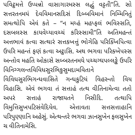
પવિટ્ઠમત્તે ઉપ્પન્નો વાસાગારમસ્સ લદ્ધું વટ્ટતી’’તિ. સો
સત્તરતનમયં દેવવિમાનસદિસં દિબ્બવિમાનં નિમ્મિનિતું
સમત્થોપિ એવં કતે – ‘‘ન મય્હં મહપ્ફલં ભવિસ્સતિ,
દસબલસ્સ કાયવેય્યાવચ્ચં કરિસ્સામી’’તિ અતિમહન્તં
અત્તભાવં કત્વા સત્થારં સત્તક્ખત્તું ભોગેહિ પરિક્ખિપિત્વા
ઉપરિ મહન્તં ફણં કત્વા અટ્ઠાસિ. અથ ભગવા પરિક્ખેપસ્સ
અન્તોવ મહતિ ઓકાસે સબ્બરતનમયે પચ્ચગ્ઘપલ્લઙ્કે ઉપરિ
વિનિગ્ગલન્તવિવિધસુરભિકુસુમદામવિતાને
વિવિધસુરભિગન્ધવાસિતે ગન્ધકુટિયં વિહરન્તો વિય
વિહાસિ. એવં ભગવા તં સત્તાહં તત્થ વીતિનામેત્વા તતો
અપરં સત્તાહં રાજાયતને નિસીદિ. તત્થાપિ
વિમુત્તિસુખપટિસંવેદિયેવ. એત્તાવતા સત્તસત્તાહાનિ
પરિપુણ્ણાનિ અહેસું. એત્થન્તરે ભગવા ઝાનસુખેન ફલસુખેન
ચ વીતિનામેસિ.