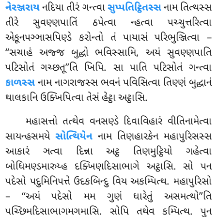
નેરઞ્જરાય
નદિયા તીરં ગન્ત્વા
સુપ્પતિટ્ઠિતસ્સ
નામ તિત્થસ્સ
તીરે સુવણ્ણપાતિં ઠપેત્વા ન્હત્વા પચ્ચુત્તરિત્વા
એકૂનપઞ્ઞાસપિણ્ડે કરોન્તો તં પાયાસં પરિભુઞ્જિત્વા –
‘‘સચાહં અજ્જ બુદ્ધો ભવિસ્સામિ, અયં સુવણ્ણપાતિ
પટિસોતં ગચ્છતૂ’’તિ ખિપિ. સા પાતિ પટિસોતં ગન્ત્વા
કાળસ્સ
નામ નાગરાજસ્સ ભવનં પવિસિત્વા તિણ્ણં બુદ્ધાનં
થાલકાનિ ઉક્ખિપિત્વા તેસં હેટ્ઠા અટ્ઠાસિ.
મહાસત્તો તત્થેવ વનસણ્ડે દિવાવિહારં વીતિનામેત્વા
સાયન્હસમયે
સોત્થિયેન
નામ તિણહારકેન મહાપુરિસસ્સ
આકારં ઞત્વા દિન્ના અટ્ઠ તિણમુટ્ઠિયો ગહેત્વા
બોધિમણ્ડમારુય્હ દક્ખિણદિસાભાગે અટ્ઠાસિ. સો પન
પદેસો પદુમિનિપત્તે ઉદકબિન્દુ વિય અકમ્પિત્થ. મહાપુરિસો
– ‘‘અયં પદેસો મમ ગુણં ધારેતું અસમત્થો’’તિ
પચ્છિમદિસાભાગમગમાસિ. સોપિ તથેવ કમ્પિત્થ. પુન