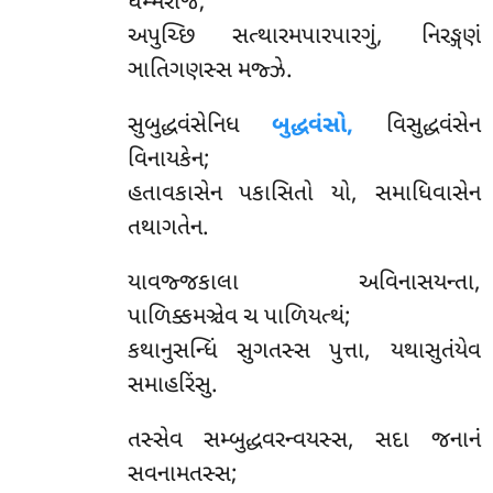
ધમ્મરાજં;
અપુચ્છિ સત્થારમપારપારગું, નિરઙ્ગણં
ઞાતિગણસ્સ મજ્ઝે.
સુબુદ્ધવંસેનિધ
બુદ્ધવંસો,
વિસુદ્ધવંસેન
વિનાયકેન;
હતાવકાસેન પકાસિતો યો, સમાધિવાસેન
તથાગતેન.
યાવજ્જકાલા
અવિનાસયન્તા,
પાળિક્કમઞ્ચેવ ચ પાળિયત્થં;
કથાનુસન્ધિં સુગતસ્સ પુત્તા, યથાસુતંયેવ
સમાહરિંસુ.
તસ્સેવ
સમ્બુદ્ધવરન્વયસ્સ, સદા જનાનં
સવનામતસ્સ;