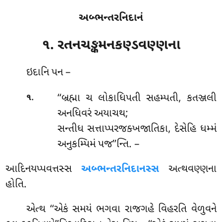
અબ્ભન્તરનિદાનં
૧. રતનચઙ્કમનકણ્ડવણ્ણના
ઇદાનિ પન –
.
‘‘બ્રહ્મા
ચ લોકાધિપતી સહમ્પતી, કતઞ્જલી
૧
અનધિવરં અયાચથ;
સન્તીધ સત્તાપ્પરજક્ખજાતિકા, દેસેહિ ધમ્મં
અનુકમ્પિમં પજ’’ન્તિ. –
આદિનયપ્પવત્તસ્સ
અબ્ભન્તરનિદાનસ્સ
અત્થવણ્ણના
હોતિ.
એત્થ
‘‘એકં સમયં ભગવા રાજગહે વિહરતિ વેળુવને