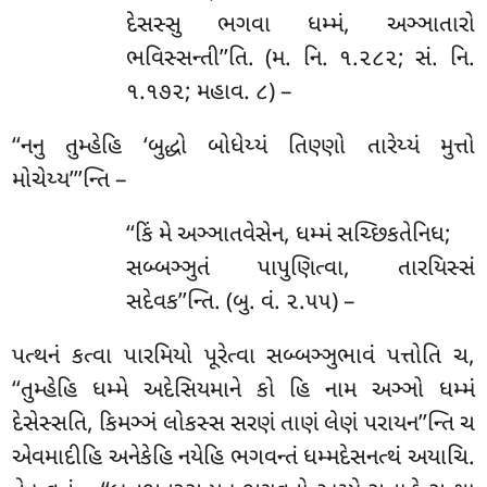
દેસસ્સુ ભગવા ધમ્મં, અઞ્ઞાતારો
ભવિસ્સન્તી’’તિ. (મ. નિ. ૧.૨૮૨; સં. નિ.
૧.૧૭૨; મહાવ. ૮) –
‘‘નનુ તુમ્હેહિ ‘બુદ્ધો બોધેય્યં તિણ્ણો તારેય્યં મુત્તો
મોચેય્ય’’’ન્તિ –
‘‘કિં
મે અઞ્ઞાતવેસેન, ધમ્મં સચ્છિકતેનિધ;
સબ્બઞ્ઞુતં પાપુણિત્વા, તારયિસ્સં
સદેવક’’ન્તિ. (બુ. વં. ૨.૫૫) –
પત્થનં કત્વા પારમિયો પૂરેત્વા સબ્બઞ્ઞુભાવં પત્તોતિ ચ,
‘‘તુમ્હેહિ ધમ્મે અદેસિયમાને કો હિ નામ અઞ્ઞો ધમ્મં
દેસેસ્સતિ, કિમઞ્ઞં લોકસ્સ સરણં તાણં લેણં પરાયન’’ન્તિ ચ
એવમાદીહિ અનેકેહિ નયેહિ ભગવન્તં ધમ્મદેસનત્થં અયાચિ.