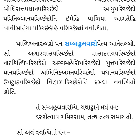
બોધિસત્તાધિકારપરિચ્છેદો બ્યાકરણપરિચ્છેદો
બોધિસત્તપધાનપરિચ્છેદો આયુપરિચ્છેદો
પરિનિબ્બાનપરિચ્છેદોતિ ઇમેહિ પાળિયા આગતેહિ
બાવીસતિયા પરિચ્છેદેહિ પરિચ્છિન્નો વવત્થિતો.
પાળિઅનારુળ્હો પન
સમ્બહુલવારો
પેત્થ આનેતબ્બો.
સો અગારવાસપરિચ્છેદો પાસાદત્તયપરિચ્છેદો
નાટકિત્થિપરિચ્છેદો અગ્ગમહેસિપરિચ્છેદો પુત્તપરિચ્છેદો
યાનપરિચ્છેદો અભિનિક્ખમનપરિચ્છેદો
પધાનપરિચ્છેદો
ઉપટ્ઠાકપરિચ્છેદો વિહારપરિચ્છેદોતિ દસધા વવત્થિતો
હોતિ.
તં સમ્બહુલવારમ્પિ, યથાટ્ઠાને મયં પન;
દસ્સેત્વાવ ગમિસ્સામ, તત્થ તત્થ સમાસતો.
સો એવં વવત્થિતો પન –