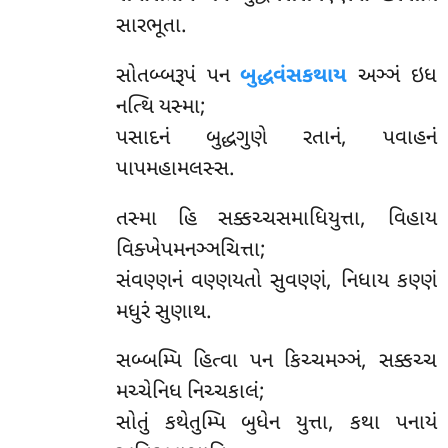
સારભૂતા.
સોતબ્બરૂપં પન
બુદ્ધવંસકથાય
અઞ્ઞં ઇધ
નત્થિ યસ્મા;
પસાદનં બુદ્ધગુણે રતાનં, પવાહનં
પાપમહામલસ્સ.
તસ્મા હિ સક્કચ્ચસમાધિયુત્તા, વિહાય
વિક્ખેપમનઞ્ઞચિત્તા;
સંવણ્ણનં વણ્ણયતો સુવણ્ણં, નિધાય કણ્ણં
મધુરં સુણાથ.
સબ્બમ્પિ હિત્વા પન કિચ્ચમઞ્ઞં, સક્કચ્ચ
મચ્ચેનિધ નિચ્ચકાલં;
સોતું કથેતુમ્પિ બુધેન યુત્તા, કથા પનાયં