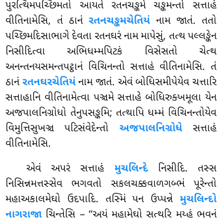
પુરત્થિમપચ્છિમતો આયતે રતનચઙ્કમે ચઙ્કમન્તો સત્તાહં
વીતિનામેસિ, તં ઠાનં
રતનચઙ્કમચેતિયં
નામ જાતં. તતો
પચ્છિમદિસાભાગે દેવતા રતનઘરં નામ માપેસું, તત્થ પલ્લઙ્કેન
નિસીદિત્વા અભિધમ્મપિટકં વિસેસતો ચેત્થ
અનન્તનયસમન્તપટ્ઠાનં વિચિનન્તો સત્તાહં વીતિનામેસિ. તં
ઠાનં
રતનઘરચેતિયં
નામ
જાતં. એવં બોધિસમીપેયેવ ચત્તારિ
સત્તાહાનિ વીતિનામેત્વા પઞ્ચમે સત્તાહે બોધિરુક્ખમૂલા યેન
અજપાલનિગ્રોધો તેનુપસઙ્કમિ; તત્થાપિ ધમ્મં વિચિનન્તોયેવ
વિમુત્તિસુખઞ્ચ પટિસંવેદેન્તો
અજપાલનિગ્રોધે
સત્તાહં
વીતિનામેસિ.
એવં
અપરં સત્તાહં
મુચલિન્દે
નિસીદિ. તસ્સ
નિસિન્નમત્તસ્સેવ ભગવતો સકલચક્કવાળગબ્ભં પૂરેન્તો
મહાઅકાલમેઘો ઉદપાદિ. તસ્મિં પન ઉપ્પન્ને
મુચલિન્દો
નાગરાજા
ચિન્તેસિ – ‘‘અયં મહામેઘો સત્થરિ મય્હં ભવનં