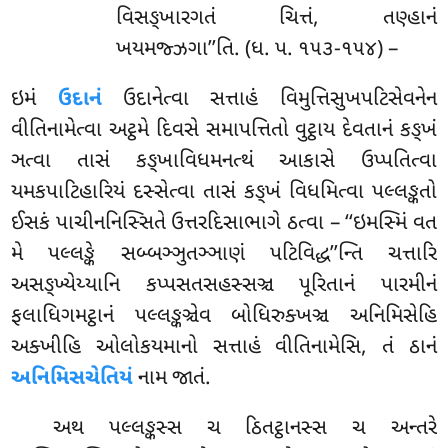
વિસઙ્ખારગતં ચિત્તં, તણ્હાનં
ખયમજ્ઝગા’’તિ. (ધ. પ. ૧૫૩-૧૫૪) –
ઇમં
ઉદાનં
ઉદાનેત્વા સત્તાહં વિમુત્તિસુખપટિસેવનેન
વીતિનામેત્વા અટ્ઠમે દિવસે સમાપત્તિતો વુટ્ઠાય દેવતાનં કઙ્ખં
ઞત્વા તાસં કઙ્ખાવિધમનત્થં આકાસે ઉપ્પતિત્વા
યમકપાટિહારિયં દસ્સેત્વા તાસં કઙ્ખં વિધમિત્વા પલ્લઙ્કતો
ઈસકં પાચીનનિસ્સિતે ઉત્તરદિસાભાગે ઠત્વા – ‘‘ઇમસ્મિં વત
મે પલ્લઙ્કે સબ્બઞ્ઞુતઞ્ઞાણં પટિવિદ્ધ’’ન્તિ ચત્તારિ
અસઙ્ખ્યેય્યાનિ કપ્પસતસહસ્સઞ્ચ પૂરિતાનં પારમીનં
ફલાધિગમટ્ઠાનં પલ્લઙ્કઞ્ચેવ બોધિરુક્ખઞ્ચ અનિમિસેહિ
અક્ખીહિ ઓલોકયમાનો સત્તાહં વીતિનામેસિ, તં ઠાનં
અનિમિસચેતિયં
નામ જાતં.
અથ પલ્લઙ્કસ્સ ચ ઠિતટ્ઠાનસ્સ ચ અન્તરે