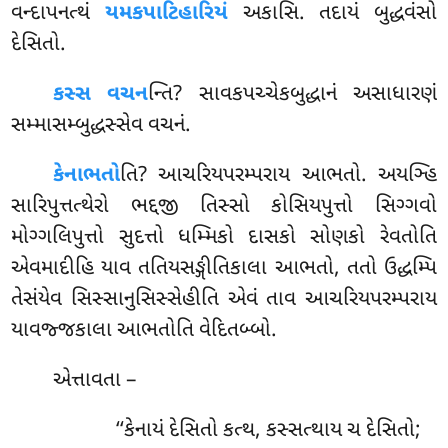
વન્દાપનત્થં
યમકપાટિહારિયં
અકાસિ. તદાયં બુદ્ધવંસો
દેસિતો.
કસ્સ વચન
ન્તિ? સાવકપચ્ચેકબુદ્ધાનં અસાધારણં
સમ્માસમ્બુદ્ધસ્સેવ વચનં.
કેનાભતો
તિ? આચરિયપરમ્પરાય આભતો. અયઞ્હિ
સારિપુત્તત્થેરો ભદ્દજી તિસ્સો કોસિયપુત્તો સિગ્ગવો
મોગ્ગલિપુત્તો સુદત્તો ધમ્મિકો દાસકો સોણકો રેવતોતિ
એવમાદીહિ યાવ તતિયસઙ્ગીતિકાલા આભતો, તતો ઉદ્ધમ્પિ
તેસંયેવ સિસ્સાનુસિસ્સેહીતિ એવં તાવ આચરિયપરમ્પરાય
યાવજ્જકાલા આભતોતિ વેદિતબ્બો.
એત્તાવતા –
‘‘કેનાયં દેસિતો કત્થ, કસ્સત્થાય ચ દેસિતો;