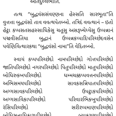
અતિદુલ્લભાતિ.
તત્થ
‘‘બુદ્ધવંસસંવણ્ણના હેસ્સતિ સારભૂતા’’તિ
વુત્તત્તા બુદ્ધવંસો તાવ વવત્થપેતબ્બો. તત્રિદં વવત્થાનં – ઇતો
હેટ્ઠા કપ્પસતસહસ્સાધિકેસુ ચતૂસુ અસઙ્ખ્યેય્યેસુ ઉપ્પન્નાનં
પઞ્ચવીસતિયા બુદ્ધાનં ઉપ્પન્નકપ્પાદિપરિચ્છેદવસેન
પવેણિવિત્થારકથા ‘‘બુદ્ધવંસો નામા’’તિ વેદિતબ્બો.
સ્વાયં કપ્પપરિચ્છેદો નામપરિચ્છેદો ગોત્તપરિચ્છેદો
જાતિપરિચ્છેદો નગરપરિચ્છેદો પિતુપરિચ્છેદો
માતુપરિચ્છેદો
બોધિરુક્ખપરિચ્છેદો ધમ્મચક્કપ્પવત્તનપરિચ્છેદો
અભિસમયપરિચ્છેદો સાવકસન્નિપાતપરિચ્છેદો
અગ્ગસાવકપરિચ્છેદો ઉપટ્ઠાકપરિચ્છેદો
અગ્ગસાવિકાપરિચ્છેદો પરિવારભિક્ખુપરિચ્છેદો
રંસિપરિચ્છેદો સરીરપ્પમાણપરિચ્છેદો