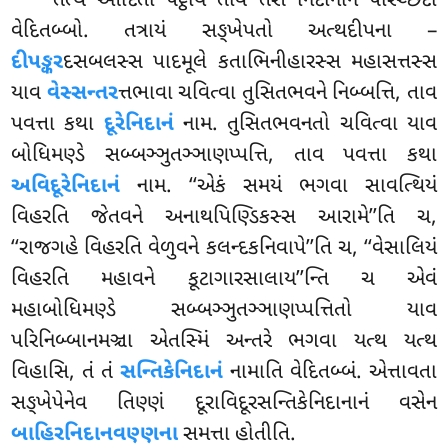
તત્થ આદિતો પટ્ઠાય તાવ તેસં નિદાનાનં પરિચ્છેદો
વેદિતબ્બો. તત્રાયં સઙ્ખેપતો અત્થદીપના –
દીપઙ્કર
દસબલસ્સ પાદમૂલે કતાભિનીહારસ્સ મહાસત્તસ્સ
યાવ
વેસ્સન્તર
ત્તભાવા ચવિત્વા તુસિતભવને નિબ્બત્તિ, તાવ
પવત્તા કથા
દૂરેનિદાનં
નામ. તુસિતભવનતો ચવિત્વા યાવ
બોધિમણ્ડે સબ્બઞ્ઞુતઞ્ઞાણપ્પત્તિ, તાવ પવત્તા કથા
અવિદૂરેનિદાનં
નામ. ‘‘એકં સમયં ભગવા સાવત્થિયં
વિહરતિ જેતવને અનાથપિણ્ડિકસ્સ આરામે’’તિ ચ,
‘‘રાજગહે વિહરતિ વેળુવને કલન્દકનિવાપે’’તિ ચ, ‘‘વેસાલિયં
વિહરતિ મહાવને કૂટાગારસાલાય’’ન્તિ ચ એવં
મહાબોધિમણ્ડે સબ્બઞ્ઞુતઞ્ઞાણપ્પત્તિતો યાવ
પરિનિબ્બાનમઞ્ચા એતસ્મિં અન્તરે ભગવા યત્થ યત્થ
વિહાસિ, તં તં
સન્તિકેનિદાનં
નામાતિ વેદિતબ્બં. એત્તાવતા
સઙ્ખેપેનેવ તિણ્ણં દૂરાવિદૂરસન્તિકેનિદાનાનં વસેન
બાહિરનિદાનવણ્ણના
સમત્તા હોતીતિ.