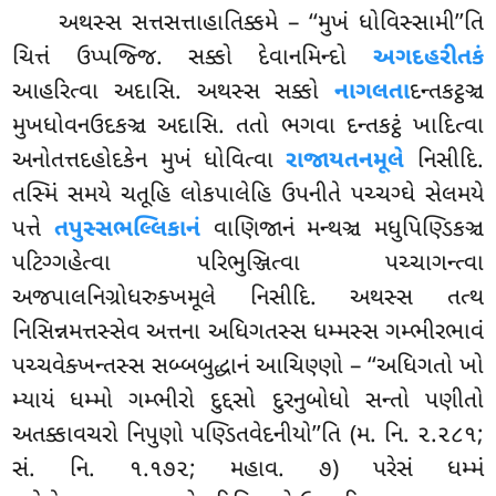
અથસ્સ સત્તસત્તાહાતિક્કમે – ‘‘મુખં ધોવિસ્સામી’’તિ
ચિત્તં ઉપ્પજ્જિ. સક્કો દેવાનમિન્દો
અગદહરીતકં
આહરિત્વા અદાસિ. અથસ્સ સક્કો
નાગલતા
દન્તકટ્ઠઞ્ચ
મુખધોવનઉદકઞ્ચ અદાસિ. તતો ભગવા દન્તકટ્ઠં ખાદિત્વા
અનોતત્તદહોદકેન મુખં ધોવિત્વા
રાજાયતનમૂલે
નિસીદિ.
તસ્મિં સમયે ચતૂહિ લોકપાલેહિ ઉપનીતે પચ્ચગ્ઘે સેલમયે
પત્તે
તપુસ્સભલ્લિકાનં
વાણિજાનં મન્થઞ્ચ મધુપિણ્ડિકઞ્ચ
પટિગ્ગહેત્વા પરિભુઞ્જિત્વા પચ્ચાગન્ત્વા
અજપાલનિગ્રોધરુક્ખમૂલે નિસીદિ. અથસ્સ તત્થ
નિસિન્નમત્તસ્સેવ અત્તના અધિગતસ્સ ધમ્મસ્સ ગમ્ભીરભાવં
પચ્ચવેક્ખન્તસ્સ સબ્બબુદ્ધાનં આચિણ્ણો – ‘‘અધિગતો ખો
મ્યાયં ધમ્મો ગમ્ભીરો દુદ્દસો દુરનુબોધો સન્તો પણીતો
અતક્કાવચરો નિપુણો પણ્ડિતવેદનીયો’’તિ (મ. નિ. ૨.૨૮૧;
સં. નિ. ૧.૧૭૨; મહાવ. ૭) પરેસં ધમ્મં