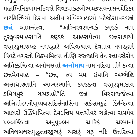
મહાભિનિક્ખમનદિવસે વિવટપાકટબીભચ્છસયનાસનચેટિકા
નાટકિત્થિયો દિસ્વા અતીવ સંવિગ્ગહદયો પટેકદેસાવચ્છન્નં
છન્નં
આમન્તેત્વા – ‘‘અરિનરવરમન્થકં કણ્ડકં નામ
તુરઙ્ગવરમાહરા’’તિ કણ્ડકં આહરાપેત્વા છન્નસહાયો
વરતુરઙ્ગમારુય્હ નગરદ્વારે અધિવત્થાય દેવતાય નગરદ્વારે
વિવટે નગરતો નિક્ખમિત્વા તીણિ રજ્જાનિ તેન રત્તાવસેસેન
અતિક્કમિત્વા અનોમસત્તો
અનોમાય
નામ નદિયા તીરે ઠત્વા
છન્નમેવમાહ
– ‘‘છન્ન, ત્વં મમ ઇમાનિ અઞ્ઞેહિ
અસાધારણાનિ આભરણાનિ કણ્ડકઞ્ચ વરતુરઙ્ગમાદાય
કપિલપુરં ગચ્છાહી’’તિ છન્નં વિસ્સજ્જેત્વા
અસિતોરગનીલુપ્પલસદિસેનાસિના સકેસમકુટં છિન્દિત્વા
આકાસે ઉક્ખિપિત્વા દેવદત્તિયં પત્તચીવરં ગહેત્વા સયમેવ
પબ્બજિત્વા અનુપુબ્બેન ચારિકં ચરમાનો
અનિલબલસમુદ્ધુતતરઙ્ગભઙ્ગં અસઙ્ગં ગઙ્ગં નદિં ઉત્તરિત્વા