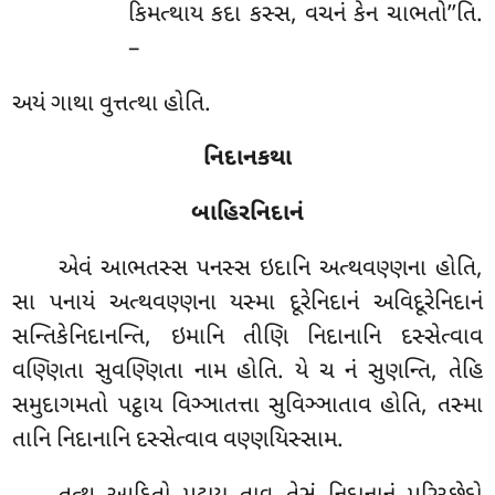
કિમત્થાય કદા કસ્સ, વચનં કેન ચાભતો’’તિ.
–
અયં ગાથા વુત્તત્થા હોતિ.
નિદાનકથા
બાહિરનિદાનં
એવં
આભતસ્સ પનસ્સ ઇદાનિ અત્થવણ્ણના હોતિ,
સા પનાયં અત્થવણ્ણના યસ્મા દૂરેનિદાનં અવિદૂરેનિદાનં
સન્તિકેનિદાનન્તિ, ઇમાનિ તીણિ નિદાનાનિ દસ્સેત્વાવ
વણ્ણિતા સુવણ્ણિતા નામ હોતિ. યે ચ નં સુણન્તિ, તેહિ
સમુદાગમતો
પટ્ઠાય વિઞ્ઞાતત્તા સુવિઞ્ઞાતાવ હોતિ, તસ્મા
તાનિ નિદાનાનિ દસ્સેત્વાવ વણ્ણયિસ્સામ.