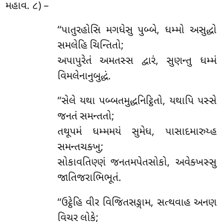
મહાવ. ૮) –
‘‘પાતુરહોસિ મગધેસુ પુબ્બે, ધમ્મો અસુદ્ધો
સમલેહિ ચિન્તિતો;
અપાપુરેતં અમતસ્સ દ્વારં, સુણન્તુ ધમ્મં
વિમલેનાનુબુદ્ધં.
‘‘સેલે યથા પબ્બતમુદ્ધનિટ્ઠિતો, યથાપિ પસ્સે
જનતં સમન્તતો;
તથૂપમં ધમ્મમયં સુમેધ, પાસાદમારુય્હ
સમન્તચક્ખુ;
સોકાવતિણ્ણં જનતમપેતસોકો, અવેક્ખસ્સુ
જાતિજરાભિભૂતં.
‘‘ઉટ્ઠેહિ વીર વિજિતસઙ્ગામ, સત્થવાહ અનણ
વિચર લોકે;