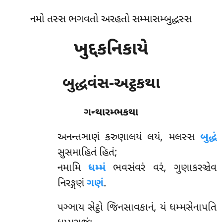
નમો તસ્સ ભગવતો અરહતો સમ્માસમ્બુદ્ધસ્સ
ખુદ્દકનિકાયે
બુદ્ધવંસ-અટ્ઠકથા
ગન્થારમ્ભકથા
અનન્તઞાણં
કરુણાલયં લયં, મલસ્સ
બુદ્ધં
સુસમાહિતં હિતં;
નમામિ
ધમ્મં
ભવસંવરં વરં, ગુણાકરઞ્ચેવ
નિરઙ્ગણં
ગણં
.
પઞ્ઞાય સેટ્ઠો જિનસાવકાનં, યં ધમ્મસેનાપતિ