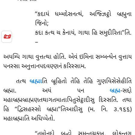
‘‘કદાયં ધમ્મદેસનત્થં, અજ્ઝિટ્ઠો બ્રહ્મુના
જિનો;
કદા કત્થ ચ કેનાયં, ગાથા હિ સમુદીરિતા’’તિ.
📜
–
અયમ્પિ ગાથા વુત્તત્થા હોતિ. એવં ઇમિના સમ્બન્ધેન વુત્તાય
પનસ્સા અનુત્તાનપદવણ્ણનં કરિસ્સામ.
તત્થ
બ્રહ્મા
તિ બ્રૂહિતો તેહિ તેહિ ગુણવિસેસેહીતિ
બ્રહ્મા. અયં પન
બ્રહ્મ
-સદ્દો
મહાબ્રહ્મબ્રાહ્મણતથાગતમાતાપિતુસેટ્ઠાદીસુ દિસ્સતિ. તથા
હિ ‘‘દ્વિસહસ્સો બ્રહ્મા’’તિઆદીસુ (મ. નિ. ૩.૧૬૬)
મહાબ્રહ્માતિ અધિપ્પેતો.
‘‘તમોનુદો
બુદ્ધો સમન્તચક્ખુ, લોકન્તગૂ