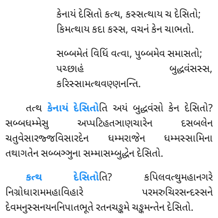
કેનાયં દેસિતો કત્થ, કસ્સત્થાય ચ દેસિતો;
કિમત્થાય કદા કસ્સ, વચનં કેન ચાભતો.
સબ્બમેતં વિધિં વત્વા, પુબ્બમેવ સમાસતો;
પચ્છાહં બુદ્ધવંસસ્સ,
કરિસ્સામત્થવણ્ણનન્તિ.
તત્થ
કેનાયં દેસિતો
તિ અયં બુદ્ધવંસો કેન દેસિતો?
સબ્બધમ્મેસુ અપ્પટિહતઞાણચારેન દસબલેન
ચતુવેસારજ્જવિસારદેન ધમ્મરાજેન
ધમ્મસ્સામિના
તથાગતેન સબ્બઞ્ઞુના સમ્માસમ્બુદ્ધેન દેસિતો.
કત્થ દેસિતો
તિ? કપિલવત્થુમહાનગરે
નિગ્રોધારામમહાવિહારે પરમરુચિરસન્દસ્સને
દેવમનુસ્સનયનનિપાતભૂતે રતનચઙ્કમે ચઙ્કમન્તેન દેસિતો.