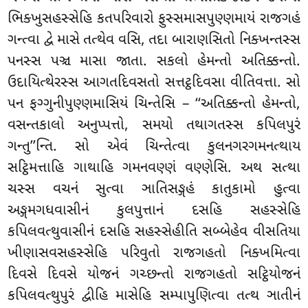
ભિક્ખુસહસ્સેહિ કતપરિવારો
ફુસ્સમાસપુણ્ણમાયં રાજગહં
ગન્ત્વા દ્વે માસે તત્થેવ વસિ, તદા બારાણસિતો નિક્ખન્તસ્સ
પનસ્સ પઞ્ચ માસા જાતા. સકલો હેમન્તો અતિક્કન્તો.
ઉદાયિત્થેરસ્સ આગતદિવસતો સત્તટ્ઠદિવસા વીતિવત્તા. સો
પન ફગ્ગુનીપુણ્ણમાસિયં ચિન્તેસિ – ‘‘અતિક્કન્તો હેમન્તો,
વસન્તકાલો અનુપ્પત્તો, સમયો તથાગતસ્સ કપિલપુરં
ગન્તુ’’ન્તિ. સો એવં ચિન્તેત્વા કુલનગરગમનત્થાય
સટ્ઠિમત્તાહિ ગાથાહિ ગમનવણ્ણં વણ્ણેસિ. અથ સત્થા
ચસ્સ વચનં સુત્વા ઞાતિસઙ્ગહં કાતુકામો હુત્વા
અઙ્ગમગધવાસીનં કુલપુત્તાનં દસહિ સહસ્સેહિ
કપિલવત્થુવાસીનં દસહિ સહસ્સેહીતિ સબ્બેહેવ વીસતિયા
ખીણાસવસહસ્સેહિ પરિવુતો રાજગહતો નિક્ખમિત્વા
દિવસે દિવસે યોજનં ગચ્છન્તો રાજગહતો સટ્ઠિયોજનં
કપિલવત્થુપુરં
દ્વીહિ માસેહિ સમ્પાપુણિત્વા તત્થ ઞાતીનં