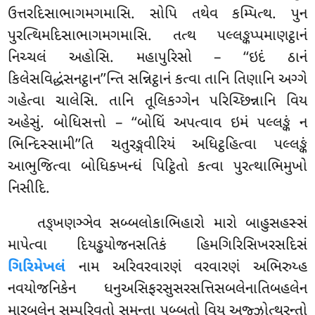
ઉત્તરદિસાભાગમગમાસિ. સોપિ તથેવ કમ્પિત્થ. પુન
પુરત્થિમદિસાભાગમગમાસિ. તત્થ પલ્લઙ્કપ્પમાણટ્ઠાનં
નિચ્ચલં અહોસિ. મહાપુરિસો – ‘‘ઇદં ઠાનં
કિલેસવિદ્ધંસનટ્ઠાન’’ન્તિ સન્નિટ્ઠાનં કત્વા તાનિ તિણાનિ અગ્ગે
ગહેત્વા ચાલેસિ. તાનિ તૂલિકગ્ગેન પરિચ્છિન્નાનિ વિય
અહેસું. બોધિસત્તો – ‘‘બોધિં અપત્વાવ ઇમં પલ્લઙ્કં ન
ભિન્દિસ્સામી’’તિ ચતુરઙ્ગવીરિયં અધિટ્ઠહિત્વા પલ્લઙ્કં
આભુજિત્વા બોધિક્ખન્ધં પિટ્ઠિતો કત્વા પુરત્થાભિમુખો
નિસીદિ.
તઙ્ખણઞ્ઞેવ
સબ્બલોકાભિહારો મારો બાહુસહસ્સં
માપેત્વા દિયડ્ઢયોજનસતિકં હિમગિરિસિખરસદિસં
ગિરિમેખલં
નામ અરિવરવારણં વરવારણં અભિરુય્હ
નવયોજનિકેન ધનુઅસિફરસુસરસત્તિસબલેનાતિબહલેન
મારબલેન સમ્પરિવુતો સમન્તા પબ્બતો વિય અજ્ઝોત્થરન્તો