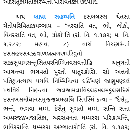
અદેસેતુકામતાકારપ્પત્તો પરિવિતક્કો ઉદપાદિ.
અથ
બ્રહ્મા સહમ્પતિ
દસબલસ્સ ચેતસા
ચેતોપરિવિતક્કમઞ્ઞાય – ‘‘નસ્સતિ વત, ભો, લોકો,
વિનસ્સતિ વત, ભો, લોકો’’તિ (સં. નિ. ૧.૧૭૨; મ. નિ.
૧.૨૮૨; મહાવ. ૮) વાચં નિચ્છારેન્તો
દસસહસ્સચક્કવાળબ્રહ્મગણપરિવુતો
સક્કસુયામસન્તુસિતપરનિમ્મિતવસવત્તીહિ અનુગતો
આગન્ત્વા ભગવતો પુરતો પાતુરહોસિ. સો અત્તનો
પતિટ્ઠાનત્થાય પથવિં નિમ્મિનિત્વા દક્ખિણં જાણુમણ્ડલં
પથવિયં નિહન્ત્વા જલજામલાવિકલકમલમકુલસદિસં
દસનખસમોધાનસમુજ્જલમઞ્જલિં સિરસ્મિં કત્વા – ‘‘દેસેતુ,
ભન્તે
, ભગવા ધમ્મં, દેસેતુ સુગતો ધમ્મં, સન્તિ સત્તા
અપ્પરજક્ખજાતિકા, અસ્સવનતા ધમ્મસ્સ પરિહાયન્તિ,
ભવિસ્સન્તિ ધમ્મસ્સ અઞ્ઞાતારો’’તિ (સં. નિ. ૧.૧૭૨;