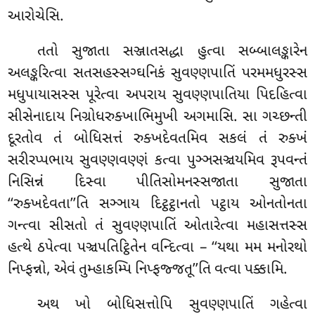
આરોચેસિ.
તતો
સુજાતા સઞ્જાતસદ્ધા હુત્વા સબ્બાલઙ્કારેન
અલઙ્કરિત્વા સતસહસ્સગ્ઘનિકં સુવણ્ણપાતિં પરમમધુરસ્સ
મધુપાયાસસ્સ પૂરેત્વા અપરાય સુવણ્ણપાતિયા પિદહિત્વા
સીસેનાદાય નિગ્રોધરુક્ખાભિમુખી અગમાસિ. સા ગચ્છન્તી
દૂરતોવ તં બોધિસત્તં રુક્ખદેવતમિવ સકલં તં રુક્ખં
સરીરપ્પભાય સુવણ્ણવણ્ણં કત્વા પુઞ્ઞસઞ્ચયમિવ રૂપવન્તં
નિસિન્નં દિસ્વા પીતિસોમનસ્સજાતા સુજાતા
‘‘રુક્ખદેવતા’’તિ સઞ્ઞાય દિટ્ઠટ્ઠાનતો પટ્ઠાય ઓનતોનતા
ગન્ત્વા સીસતો તં સુવણ્ણપાતિં ઓતારેત્વા મહાસત્તસ્સ
હત્થે ઠપેત્વા પઞ્ચપતિટ્ઠિતેન વન્દિત્વા – ‘‘યથા મમ મનોરથો
નિપ્ફન્નો, એવં તુમ્હાકમ્પિ નિપ્ફજ્જતૂ’’તિ વત્વા પક્કામિ.
અથ ખો બોધિસત્તોપિ સુવણ્ણપાતિં ગહેત્વા