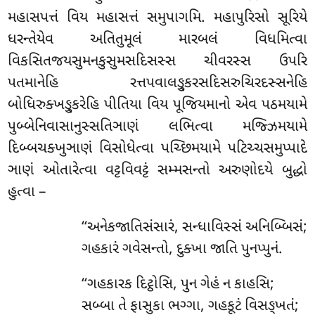
મહાસપત્તં વિય મહાસત્તં સમુપાગમિ. મહાપુરિસો સૂરિયે
ધરન્તેયેવ અતિતુમૂલં મારબલં વિધમિત્વા
વિકસિતજયસુમનકુસુમસદિસસ્સ ચીવરસ્સ ઉપરિ
પતમાનેહિ રત્તપવાલઙ્કુરસદિસરુચિરદસ્સનેહિ
બોધિરુક્ખઙ્કુરેહિ પીતિયા વિય પૂજિયમાનો એવ પઠમયામે
પુબ્બેનિવાસાનુસ્સતિઞાણં લભિત્વા મજ્ઝિમયામે
દિબ્બચક્ખુઞાણં વિસોધેત્વા પચ્છિમયામે પટિચ્ચસમુપ્પાદે
ઞાણં ઓતારેત્વા વટ્ટવિવટ્ટં સમ્મસન્તો અરુણોદયે બુદ્ધો
હુત્વા –
‘‘અનેકજાતિસંસારં, સન્ધાવિસ્સં અનિબ્બિસં;
ગહકારં ગવેસન્તો, દુક્ખા જાતિ પુનપ્પુનં.
‘‘ગહકારક દિટ્ઠોસિ, પુન ગેહં ન કાહસિ;
સબ્બા તે ફાસુકા ભગ્ગા, ગહકૂટં વિસઙ્ખતં;