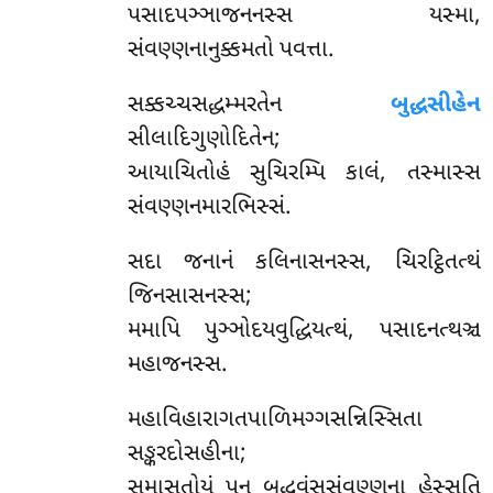
પસાદપઞ્ઞાજનનસ્સ યસ્મા,
સંવણ્ણનાનુક્કમતો પવત્તા.
સક્કચ્ચસદ્ધમ્મરતેન
બુદ્ધસીહેન
સીલાદિગુણોદિતેન;
આયાચિતોહં સુચિરમ્પિ કાલં, તસ્માસ્સ
સંવણ્ણનમારભિસ્સં.
સદા
જનાનં કલિનાસનસ્સ, ચિરટ્ઠિતત્થં
જિનસાસનસ્સ;
મમાપિ પુઞ્ઞોદયવુદ્ધિયત્થં, પસાદનત્થઞ્ચ
મહાજનસ્સ.
મહાવિહારાગતપાળિમગ્ગસન્નિસ્સિતા
સઙ્કરદોસહીના;
સમાસતોયં પન બુદ્ધવંસસંવણ્ણના હેસ્સતિ