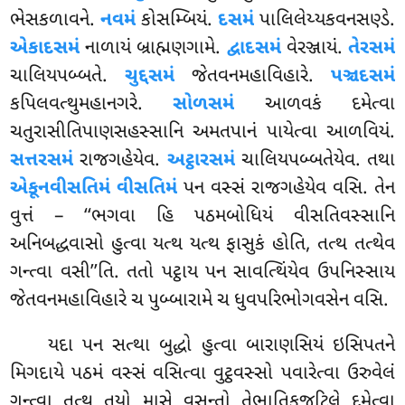
ભેસકળાવને.
નવમં
કોસમ્બિયં.
દસમં
પાલિલેય્યકવનસણ્ડે.
એકાદસમં
નાળાયં બ્રાહ્મણગામે.
દ્વાદસમં
વેરઞ્જાયં.
તેરસમં
ચાલિયપબ્બતે.
ચુદ્દસમં
જેતવનમહાવિહારે.
પઞ્ચદસમં
કપિલવત્થુમહાનગરે.
સોળસમં
આળવકં દમેત્વા
ચતુરાસીતિપાણસહસ્સાનિ અમતપાનં પાયેત્વા આળવિયં.
સત્તરસમં
રાજગહેયેવ.
અટ્ઠારસમં
ચાલિયપબ્બતેયેવ. તથા
એકૂનવીસતિમં વીસતિમં
પન વસ્સં રાજગહેયેવ વસિ. તેન
વુત્તં – ‘‘ભગવા હિ પઠમબોધિયં વીસતિવસ્સાનિ
અનિબદ્ધવાસો હુત્વા યત્થ યત્થ ફાસુકં હોતિ, તત્થ તત્થેવ
ગન્ત્વા વસી’’તિ. તતો પટ્ઠાય પન સાવત્થિંયેવ ઉપનિસ્સાય
જેતવનમહાવિહારે ચ પુબ્બારામે ચ ધુવપરિભોગવસેન વસિ.
યદા પન સત્થા બુદ્ધો હુત્વા બારાણસિયં ઇસિપતને
મિગદાયે પઠમં વસ્સં વસિત્વા વુટ્ઠવસ્સો પવારેત્વા ઉરુવેલં
ગન્ત્વા તત્થ તયો માસે વસન્તો તેભાતિકજટિલે દમેત્વા