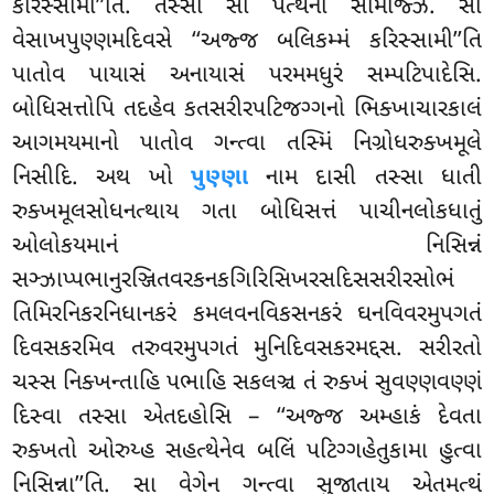
કરિસ્સામી’’તિ. તસ્સા સા પત્થના સમિજ્ઝિ. સા
વેસાખપુણ્ણમદિવસે ‘‘અજ્જ બલિકમ્મં કરિસ્સામી’’તિ
પાતોવ પાયાસં અનાયાસં પરમમધુરં સમ્પટિપાદેસિ.
બોધિસત્તોપિ તદહેવ કતસરીરપટિજગ્ગનો ભિક્ખાચારકાલં
આગમયમાનો પાતોવ ગન્ત્વા તસ્મિં નિગ્રોધરુક્ખમૂલે
નિસીદિ. અથ ખો
પુણ્ણા
નામ દાસી તસ્સા ધાતી
રુક્ખમૂલસોધનત્થાય ગતા બોધિસત્તં પાચીનલોકધાતું
ઓલોકયમાનં નિસિન્નં
સઞ્ઝાપ્પભાનુરઞ્જિતવરકનકગિરિસિખરસદિસસરીરસોભં
તિમિરનિકરનિધાનકરં કમલવનવિકસનકરં ઘનવિવરમુપગતં
દિવસકરમિવ તરુવરમુપગતં મુનિદિવસકરમદ્દસ. સરીરતો
ચસ્સ નિક્ખન્તાહિ પભાહિ સકલઞ્ચ તં રુક્ખં સુવણ્ણવણ્ણં
દિસ્વા તસ્સા એતદહોસિ – ‘‘અજ્જ અમ્હાકં
દેવતા
રુક્ખતો ઓરુય્હ સહત્થેનેવ બલિં પટિગ્ગહેતુકામા હુત્વા
નિસિન્ના’’તિ. સા વેગેન ગન્ત્વા સુજાતાય એતમત્થં