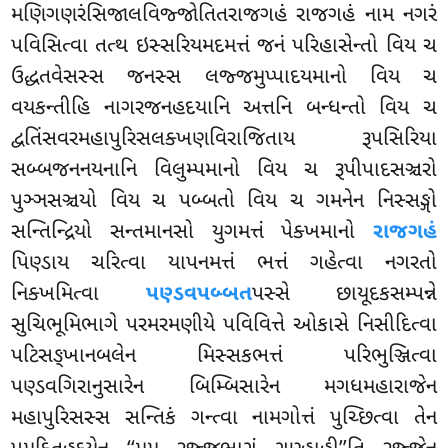
મણિગણરંસિજાલવિજ્જોતિતરાજગહં રાજગહં નામ નગરં
પવિસિત્વા તત્થ ઇસ્સરિયમદમત્તં જનં પરિહાસેન્તો વિય ચ
ઉદ્ધતવેસસ્સ જનસ્સ લજ્જમુપ્પાદયમાનો વિય ચ
વયકન્તીહિ નાગરજનહદયાનિ અત્તનિ બન્ધન્તો વિય ચ
દ્વતિંસવરમહાપુરિસલક્ખણવિરાજિતાય રૂપસિરિયા
સબ્બજનનયનાનિ વિલુમ્પમાનો વિય ચ રૂપીપાદસઞ્ચરો
પુઞ્ઞસઞ્ચયો વિય ચ પબ્બતો વિય ચ ગમનેન નિસ્સઙ્ગો
સન્તિન્દ્રિયો સન્તમાનસો
યુગમત્તં પેક્ખમાનો
રાજગહં
પિણ્ડાય ચરિત્વા યાપનમત્તં ભત્તં ગહેત્વા નગરતો
નિક્ખમિત્વા
પણ્ડવપબ્બત
પસ્સે છાયૂદકસમ્પન્ને
સુચિભૂમિભાગે પરમરમણીયે પવિવિત્તે ઓકાસે નિસીદિત્વા
પટિસઙ્ખાનબલેન મિસ્સકભત્તં પરિભુઞ્જિત્વા
પણ્ડવગિરાનુસારેન બિમ્બિસારેન મગધમહારાજેન
મહાપુરિસસ્સ સન્તિકં ગન્ત્વા નામગોત્તં પુચ્છિત્વા તેન