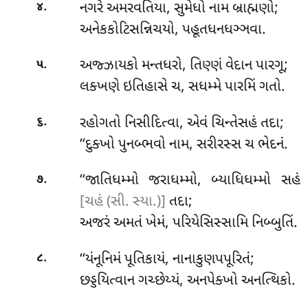
.
નગરે અમરવતિયા, સુમેધો નામ બ્રાહ્મણો;
૪
અનેકકોટિસન્નિચયો, પહૂતધનધઞ્ઞવા.
.
અજ્ઝાયકો
મન્તધરો, તિણ્ણં વેદાન પારગૂ;
૫
લક્ખણે ઇતિહાસે ચ, સધમ્મે પારમિં ગતો.
.
રહોગતો નિસીદિત્વા, એવં ચિન્તેસહં તદા;
૬
‘‘દુક્ખો પુનબ્ભવો નામ, સરીરસ્સ ચ ભેદનં.
.
‘‘જાતિધમ્મો જરાધમ્મો, બ્યાધિધમ્મો સહં
૭
[ચહં (સી. સ્યા.)]
તદા;
અજરં અમતં ખેમં, પરિયેસિસ્સામિ નિબ્બુતિં.
.
‘‘યંનૂનિમં પૂતિકાયં, નાનાકુણપપૂરિતં;
૮
છડ્ડયિત્વાન ગચ્છેય્યં, અનપેક્ખો અનત્થિકો.