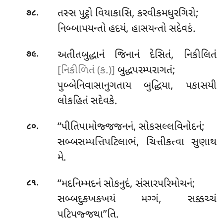
.
તસ્સ પુટ્ઠો વિયાકાસિ, કરવીકમધુરગિરો;
૭૮
નિબ્બાપયન્તો હદયં, હાસયન્તો સદેવકં.
.
અતીતબુદ્ધાનં જિનાનં દેસિતં, નિકીલિતં
૭૯
[નિકીળિતં (ક.)]
બુદ્ધપરમ્પરાગતં;
પુબ્બેનિવાસાનુગતાય બુદ્ધિયા, પકાસયી
લોકહિતં સદેવકે.
.
‘‘પીતિપામોજ્જજનનં, સોકસલ્લવિનોદનં;
૮૦
સબ્બસમ્પત્તિપટિલાભં, ચિત્તીકત્વા સુણાથ
મે.
.
‘‘મદનિમ્મદનં સોકનુદં, સંસારપરિમોચનં;
૮૧
સબ્બદુક્ખક્ખયં મગ્ગં, સક્કચ્ચં
પટિપજ્જથા’’તિ.