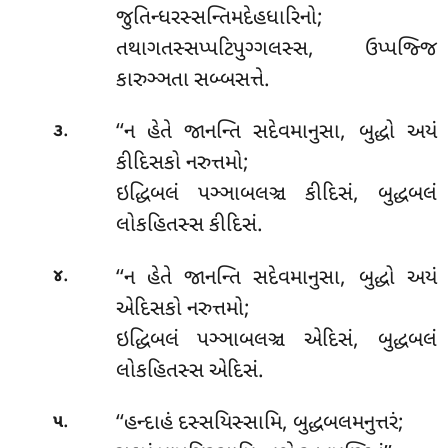
જુતિન્ધરસ્સન્તિમદેહધારિનો;
તથાગતસ્સપ્પટિપુગ્ગલસ્સ, ઉપ્પજ્જિ
કારુઞ્ઞતા સબ્બસત્તે.
.
‘‘ન હેતે જાનન્તિ સદેવમાનુસા, બુદ્ધો અયં
૩
કીદિસકો નરુત્તમો;
ઇદ્ધિબલં પઞ્ઞાબલઞ્ચ કીદિસં, બુદ્ધબલં
લોકહિતસ્સ કીદિસં.
.
‘‘ન
હેતે જાનન્તિ સદેવમાનુસા, બુદ્ધો અયં
૪
એદિસકો નરુત્તમો;
ઇદ્ધિબલં પઞ્ઞાબલઞ્ચ એદિસં, બુદ્ધબલં
લોકહિતસ્સ એદિસં.
.
‘‘હન્દાહં
દસ્સયિસ્સામિ, બુદ્ધબલમનુત્તરં;
૫