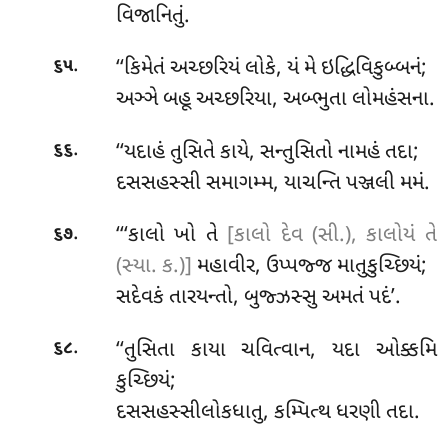
વિજાનિતું.
.
‘‘કિમેતં અચ્છરિયં લોકે, યં મે ઇદ્ધિવિકુબ્બનં;
૬૫
અઞ્ઞે બહૂ અચ્છરિયા, અબ્ભુતા લોમહંસના.
.
‘‘યદાહં તુસિતે કાયે, સન્તુસિતો નામહં તદા;
૬૬
દસસહસ્સી સમાગમ્મ, યાચન્તિ પઞ્જલી મમં.
.
‘‘‘કાલો ખો તે
[કાલો દેવ (સી.), કાલોયં તે
૬૭
(સ્યા. ક.)]
મહાવીર, ઉપ્પજ્જ માતુકુચ્છિયં;
સદેવકં તારયન્તો, બુજ્ઝસ્સુ અમતં પદં’.
.
‘‘તુસિતા
કાયા ચવિત્વાન, યદા ઓક્કમિ
૬૮
કુચ્છિયં;
દસસહસ્સીલોકધાતુ, કમ્પિત્થ ધરણી તદા.