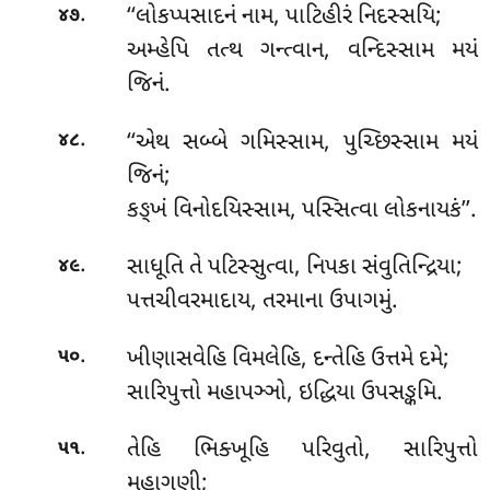
.
‘‘લોકપ્પસાદનં
નામ, પાટિહીરં નિદસ્સયિ;
૪૭
અમ્હેપિ તત્થ ગન્ત્વાન, વન્દિસ્સામ મયં
જિનં.
.
‘‘એથ સબ્બે ગમિસ્સામ, પુચ્છિસ્સામ મયં
૪૮
જિનં;
કઙ્ખં વિનોદયિસ્સામ, પસ્સિત્વા લોકનાયકં’’.
.
સાધૂતિ
તે પટિસ્સુત્વા, નિપકા સંવુતિન્દ્રિયા;
૪૯
પત્તચીવરમાદાય, તરમાના ઉપાગમું.
.
ખીણાસવેહિ વિમલેહિ, દન્તેહિ ઉત્તમે દમે;
૫૦
સારિપુત્તો મહાપઞ્ઞો, ઇદ્ધિયા ઉપસઙ્કમિ.
.
તેહિ
ભિક્ખૂહિ પરિવુતો, સારિપુત્તો
૫૧
મહાગણી;