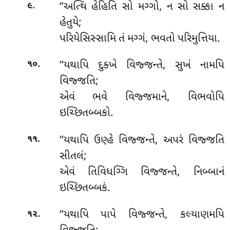
.
‘‘અત્થિ હેહિતિ સો મગ્ગો, ન સો સક્કા ન
૯
હેતુયે;
પરિયેસિસ્સામિ તં મગ્ગં, ભવતો પરિમુત્તિયા.
.
‘‘યથાપિ દુક્ખે વિજ્જન્તે, સુખં નામપિ
૧૦
વિજ્જતિ;
એવં ભવે વિજ્જમાને, વિભવોપિ
ઇચ્છિતબ્બકો.
.
‘‘યથાપિ ઉણ્હે વિજ્જન્તે, અપરં વિજ્જતિ
૧૧
સીતલં;
એવં તિવિધગ્ગિ વિજ્જન્તે, નિબ્બાનં
ઇચ્છિતબ્બકં.
.
‘‘યથાપિ પાપે વિજ્જન્તે, કલ્યાણમપિ
૧૨