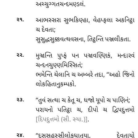
અચ્ચુગ્ગતચન્દમણ્ડલં.
.
આભસ્સરા
સુભકિણ્હા, વેહપ્ફલા અકનિટ્ઠા
૨૧
ચ દેવતા;
સુસુદ્ધસુક્કવત્થવસના, તિટ્ઠન્તિ પઞ્જલીકતા.
.
મુઞ્ચન્તિ પુપ્ફં પન પઞ્ચવણ્ણિકં, મન્દારવં
૨૨
ચન્દનચુણ્ણમિસ્સિતં;
ભમેન્તિ ચેલાનિ ચ અમ્બરે તદા, ‘‘અહો જિનો
લોકહિતાનુકમ્પકો.
.
‘‘તુવં સત્થા ચ કેતૂ ચ, ધજો યૂપો ચ પાણિનં;
૨૩
પરાયનો પતિટ્ઠા ચ, દીપો ચ દ્વિપદુત્તમો
[દિપદુત્તમો (સી. સ્યા.)]
.
.
‘‘દસસહસ્સીલોકધાતુયા, દેવતાયો
૨૪