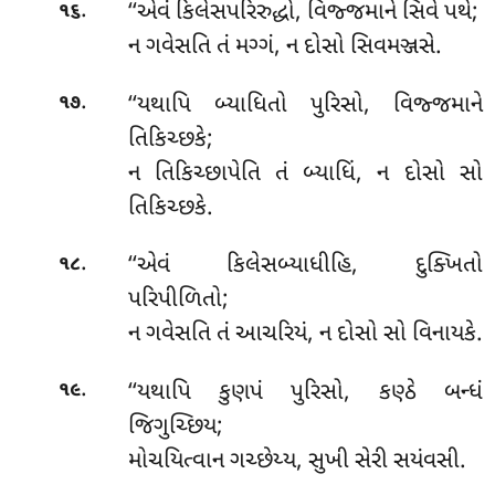
.
‘‘એવં
કિલેસપરિરુદ્ધો, વિજ્જમાને સિવે પથે;
૧૬
ન ગવેસતિ તં મગ્ગં, ન દોસો સિવમઞ્જસે.
.
‘‘યથાપિ
બ્યાધિતો પુરિસો, વિજ્જમાને
૧૭
તિકિચ્છકે;
ન તિકિચ્છાપેતિ તં બ્યાધિં, ન દોસો સો
તિકિચ્છકે.
.
‘‘એવં
કિલેસબ્યાધીહિ, દુક્ખિતો
૧૮
પરિપીળિતો;
ન ગવેસતિ તં આચરિયં, ન દોસો સો વિનાયકે.
.
‘‘યથાપિ કુણપં પુરિસો, કણ્ઠે બન્ધં
૧૯
જિગુચ્છિય;
મોચયિત્વાન ગચ્છેય્ય, સુખી સેરી સયંવસી.