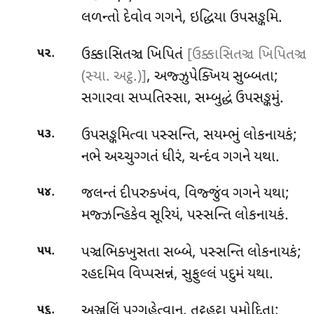
લળન્તો દેવોવ ગગને, ઇદ્ધિયા ઉપસઙ્કમિ.
.
ઉક્કાસિતઞ્ચ ખિપિતં
[ઉક્કાસિતઞ્ચ ખિપિતઞ્ચ
૫૨
(સ્યા. અટ્ઠ.)]
, અજ્ઝુપેક્ખિય સુબ્બતા;
સગારવા સપ્પતિસ્સા, સમ્બુદ્ધં ઉપસઙ્કમું.
.
ઉપસઙ્કમિત્વા પસ્સન્તિ, સયમ્ભું લોકનાયકં;
૫૩
નભે અચ્ચુગ્ગતં ધીરં, ચન્દંવ ગગને યથા.
.
જલન્તં દીપરુક્ખંવ, વિજ્જુંવ ગગને યથા;
૫૪
મજ્ઝન્હિકેવ સૂરિયં, પસ્સન્તિ લોકનાયકં.
.
પઞ્ચભિક્ખુસતા સબ્બે, પસ્સન્તિ લોકનાયકં;
૫૫
રહદમિવ વિપ્પસન્નં, સુફુલ્લં પદુમં યથા.
.
અઞ્જલિં
પગ્ગહેત્વાન, તુટ્ઠહટ્ઠા પમોદિતા;
૫૬