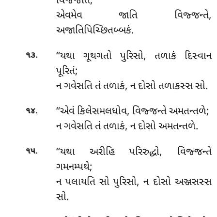
વિજ્જતિ;
એવમેવ જાતિ વિજ્જન્તે,
અજાતિપિચ્છિતબ્બકં.
.
‘‘યથા ગૂથગતો પુરિસો, તળાકં દિસ્વાન
૧૩
પૂરિતં;
ન ગવેસતિ તં તળાકં, ન દોસો તળાકસ્સ સો.
.
‘‘એવં કિલેસમલધોવ, વિજ્જન્તે અમતન્તળે;
૧૪
ન ગવેસતિ તં તળાકં, ન દોસો અમતન્તળે.
.
‘‘યથા અરીહિ પરિરુદ્ધો, વિજ્જન્તે
૧૫
ગમનમ્પથે;
ન પલાયતિ સો પુરિસો, ન દોસો અઞ્જસસ્સ
સો.