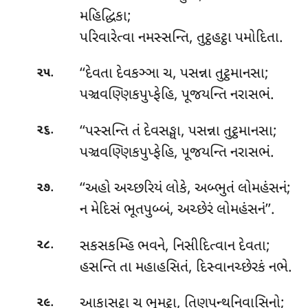
મહિદ્ધિકા;
પરિવારેત્વા નમસ્સન્તિ, તુટ્ઠહટ્ઠા પમોદિતા.
.
‘‘દેવતા દેવકઞ્ઞા ચ, પસન્ના તુટ્ઠમાનસા;
૨૫
પઞ્ચવણ્ણિકપુપ્ફેહિ, પૂજયન્તિ નરાસભં.
.
‘‘પસ્સન્તિ
તં દેવસઙ્ઘા, પસન્ના તુટ્ઠમાનસા;
૨૬
પઞ્ચવણ્ણિકપુપ્ફેહિ, પૂજયન્તિ નરાસભં.
.
‘‘અહો અચ્છરિયં લોકે, અબ્ભુતં લોમહંસનં;
૨૭
ન મેદિસં ભૂતપુબ્બં, અચ્છેરં લોમહંસનં’’.
.
સકસકમ્હિ ભવને, નિસીદિત્વાન દેવતા;
૨૮
હસન્તિ તા મહાહસિતં, દિસ્વાનચ્છેરકં નભે.
.
આકાસટ્ઠા ચ ભૂમટ્ઠા, તિણપન્થનિવાસિનો;
૨૯