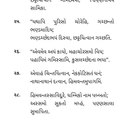
છડ્ડયિત્વાન ગચ્છિસ્સં, જિણ્ણનાવંવ
સામિકા.
.
‘‘યથાપિ પુરિસો ચોરેહિ, ગચ્છન્તો
૨૫
ભણ્ડમાદિય;
ભણ્ડચ્છેદભયં દિસ્વા, છડ્ડયિત્વાન ગચ્છતિ.
.
‘‘એવમેવ અયં કાયો, મહાચોરસમો વિય;
૨૬
પહાયિમં ગમિસ્સામિ, કુસલચ્છેદના ભયા’’.
.
એવાહં
ચિન્તયિત્વાન, નેકકોટિસતં ધનં;
૨૭
નાથાનાથાનં દત્વાન, હિમવન્તમુપાગમિં.
.
હિમવન્તસ્સાવિદૂરે, ધમ્મિકો નામ પબ્બતો;
૨૮
અસ્સમો સુકતો મય્હં, પણ્ણસાલા
સુમાપિતા.