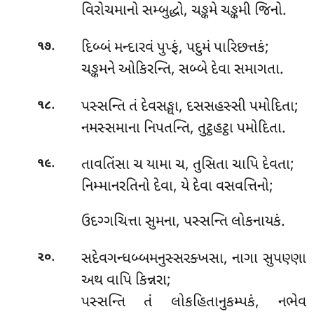
વિરોચમાનો સમ્બુદ્ધો, ચઙ્કમે ચઙ્કમી જિનો.
.
દિબ્બં મન્દારવં પુપ્ફં, પદુમં પારિછત્તકં;
૧૭
ચઙ્કમને ઓકિરન્તિ, સબ્બે દેવા સમાગતા.
.
પસ્સન્તિ તં દેવસઙ્ઘા, દસસહસ્સી પમોદિતા;
૧૮
નમસ્સમાના નિપતન્તિ, તુટ્ઠહટ્ઠા પમોદિતા.
.
તાવતિંસા
ચ યામા ચ, તુસિતા ચાપિ દેવતા;
૧૯
નિમ્માનરતિનો દેવા, યે દેવા વસવત્તિનો;
ઉદગ્ગચિત્તા સુમના, પસ્સન્તિ લોકનાયકં.
.
સદેવગન્ધબ્બમનુસ્સરક્ખસા, નાગા સુપણ્ણા
૨૦
અથ વાપિ કિન્નરા;
પસ્સન્તિ
તં લોકહિતાનુકમ્પકં, નભેવ