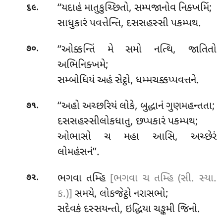
.
‘‘યદાહં માતુકુચ્છિતો, સમ્પજાનોવ નિક્ખમિં;
૬૯
સાધુકારં પવત્તેન્તિ, દસસહસ્સી પકમ્પથ.
.
‘‘ઓક્કન્તિં મે સમો નત્થિ, જાતિતો
૭૦
અભિનિક્ખમે;
સમ્બોધિયં અહં સેટ્ઠો, ધમ્મચક્કપ્પવત્તને.
.
‘‘અહો અચ્છરિયં લોકે, બુદ્ધાનં ગુણમહન્તતા;
૭૧
દસસહસ્સીલોકધાતુ, છપ્પકારં પકમ્પથ;
ઓભાસો ચ મહા આસિ, અચ્છેરં
લોમહંસનં’’.
.
ભગવા તમ્હિ
[ભગવા ચ તમ્હિ (સી. સ્યા.
૭૨
ક.)]
સમયે, લોકજેટ્ઠો નરાસભો;
સદેવકં દસ્સયન્તો, ઇદ્ધિયા ચઙ્કમી જિનો.