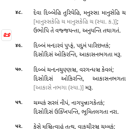
.
દેવા દિબ્બેહિ તુરિયેહિ, મનુસ્સા માનુસેહિ ચ
૪૮
[માનુસ્સકેહિ ચ માનુસકેહિ ચ (સ્યા. ક.)]
;
ઉભોપિ તે વજ્જયન્તા, અનુયન્તિ તથાગતં.
📜
.
દિબ્બં મન્દારવં પુપ્ફં, પદુમં પારિછત્તકં;
૪૯
દિસોદિસં ઓકિરન્તિ, આકાસનભગતા મરૂ.
.
દિબ્બં ચન્દનચુણ્ણઞ્ચ, વરગન્ધઞ્ચ કેવલં;
૫૦
દિસોદિસં ઓકિરન્તિ, આકાસનભગતા
[આકાસે નભગા (સ્યા.)]
મરૂ.
.
ચમ્પકં સરલં નીપં, નાગપુન્નાગકેતકં;
૫૧
દિસોદિસં ઉક્ખિપન્તિ, ભૂમિતલગતા નરા.
.
કેસે મુઞ્ચિત્વાહં તત્થ, વાકચીરઞ્ચ ચમ્મકં;
૫૨