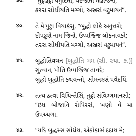
.
‘‘તુટ્ઠહટ્ઠો પમુદિતો, વેદજાતો મહાજનો;
૩૯
કસ્સ સોધીયતિ મગ્ગો, અઞ્જસં વટુમાયનં’’.
.
તે મે પુટ્ઠા વિયાકંસુ, ‘‘બુદ્ધો લોકે અનુત્તરો;
૪૦
દીપઙ્કરો નામ જિનો, ઉપ્પજ્જિ લોકનાયકો;
તસ્સ સોધીયતિ મગ્ગો, અઞ્જસં વટુમાયનં’’.
.
બુદ્ધોતિવચનં
[બુદ્ધોતિ મમ (સી. સ્યા. ક.)]
૪૧
સુત્વાન, પીતિ ઉપ્પજ્જિ તાવદે;
બુદ્ધો બુદ્ધોતિ કથયન્તો, સોમનસ્સં પવેદયિં.
.
તત્થ ઠત્વા વિચિન્તેસિં, તુટ્ઠો સંવિગ્ગમાનસો;
૪૨
‘‘ઇધ
બીજાનિ રોપિસ્સં, ખણો વે મા
ઉપચ્ચગા.
.
‘‘યદિ બુદ્ધસ્સ સોધેથ, એકોકાસં દદાથ મે;
૪૩