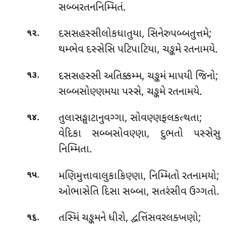
સબ્બરતનનિમ્મિતં.
.
દસસહસ્સીલોકધાતુયા, સિનેરુપબ્બતુત્તમે;
૧૨
થમ્ભેવ દસ્સેસિ પટિપાટિયા, ચઙ્કમે રતનામયે.
.
દસસહસ્સી
અતિક્કમ્મ, ચઙ્કમં માપયી જિનો;
૧૩
સબ્બસોણ્ણમયા પસ્સે, ચઙ્કમે રતનામયે.
.
તુલાસઙ્ઘાટાનુવગ્ગા
, સોવણ્ણફલકત્થતા;
૧૪
વેદિકા સબ્બસોવણ્ણા, દુભતો પસ્સેસુ
નિમ્મિતા.
.
મણિમુત્તાવાલુકાકિણ્ણા, નિમ્મિતો રતનામયો;
૧૫
ઓભાસેતિ દિસા સબ્બા, સતરંસીવ ઉગ્ગતો.
.
તસ્મિં ચઙ્કમને ધીરો, દ્વત્તિંસવરલક્ખણો;
૧૬