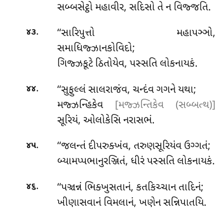
સબ્બસેટ્ઠો મહાવીર, સદિસો તે ન વિજ્જતિ.
.
‘‘સારિપુત્તો મહાપઞ્ઞો,
૪૩
સમાધિજ્ઝાનકોવિદો;
ગિજ્ઝકૂટે ઠિતોયેવ, પસ્સતિ લોકનાયકં.
.
‘‘સુફુલ્લં સાલરાજંવ, ચન્દંવ ગગને યથા;
૪૪
મજ્ઝન્હિકેવ
[મજ્ઝન્તિકેવ (સબ્બત્થ)]
સૂરિયં, ઓલોકેસિ નરાસભં.
.
‘‘જલન્તં દીપરુક્ખંવ, તરુણસૂરિયંવ ઉગ્ગતં;
૪૫
બ્યામપ્પભાનુરઞ્જિતં, ધીરં પસ્સતિ લોકનાયકં.
.
‘‘પઞ્ચન્નં ભિક્ખુસતાનં, કતકિચ્ચાન તાદિનં;
૪૬
ખીણાસવાનં વિમલાનં, ખણેન સન્નિપાતયિ.