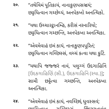
.
‘‘તથેવિમં પૂતિકાયં, નાનાકુણપસઞ્ચયં;
૨૦
છડ્ડયિત્વાન ગચ્છેય્યં, અનપેક્ખો અનત્થિકો.
.
‘‘યથા ઉચ્ચારટ્ઠાનમ્હિ, કરીસં નરનારિયો;
૨૧
છડ્ડયિત્વાન ગચ્છન્તિ, અનપેક્ખા અનત્થિકા.
.
‘‘એવમેવાહં ઇમં કાયં, નાનાકુણપપૂરિતં;
૨૨
છડ્ડયિત્વાન ગચ્છિસ્સં, વચ્ચં કત્વા યથા કુટિં.
.
‘‘યથાપિ જજ્જરં નાવં, પલુગ્ગં ઉદગાહિનિં
૨૩
[ઉદકગાહિણિં (સી.), ઉદકગાહિનિં (સ્યા.)]
;
સામી છડ્ડેત્વા ગચ્છન્તિ, અનપેક્ખા
અનત્થિકા.
.
‘‘એવમેવાહં
ઇમં કાયં, નવચ્છિદ્દં ધુવસ્સવં;
૨૪