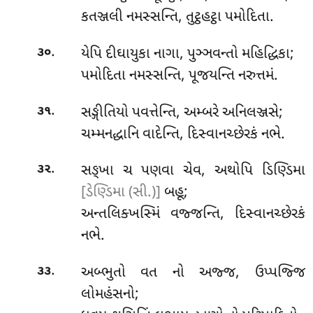
કતઞ્જલી નમસ્સન્તિ, તુટ્ઠહટ્ઠા પમોદિતા.
.
યેપિ
દીઘાયુકા નાગા, પુઞ્ઞવન્તો મહિદ્ધિકા;
૩૦
પમોદિતા નમસ્સન્તિ, પૂજયન્તિ નરુત્તમં.
.
સઙ્ગીતિયો પવત્તેન્તિ, અમ્બરે અનિલઞ્જસે;
૩૧
ચમ્મનદ્ધાનિ વાદેન્તિ, દિસ્વાનચ્છેરકં નભે.
.
સઙ્ખા ચ પણવા ચેવ, અથોપિ ડિણ્ડિમા
૩૨
[ડેણ્ડિમા (સી.)]
બહૂ;
અન્તલિક્ખસ્મિં વજ્જન્તિ, દિસ્વાનચ્છેરકં
નભે.
.
અબ્ભુતો
વત નો અજ્જ, ઉપ્પજ્જિ
૩૩
લોમહંસનો;