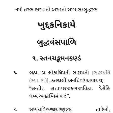
નમો તસ્સ ભગવતો અરહતો સમ્માસમ્બુદ્ધસ્સ
ખુદ્દકનિકાયે
બુદ્ધવંસપાળિ
૧. રતનચઙ્કમનકણ્ડં
.
બ્રહ્મા
ચ લોકાધિપતી સહમ્પતી
[સહમ્પતિ
૧
(સ્યા. કં.)]
, કતઞ્જલી અનધિવરં અયાચથ;
‘‘સન્તીધ સત્તાપ્પરજક્ખજાતિકા, દેસેહિ
ધમ્મં અનુકમ્પિમં પજં’’.
.
સમ્પન્નવિજ્જાચરણસ્સ તાદિનો,
૨