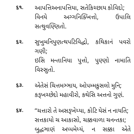
.
આપત્તિઅનાપત્તિયા
, સતેકિચ્છાય કોવિદો;
૬૧
વિનયે અગ્ગનિક્ખિત્તો, ઉપાલિ
સત્થુવણ્ણિતો.
.
સુખુમનિપુણત્થપટિવિદ્ધો, કથિકાનં પવરો
૬૨
ગણી;
ઇસિ મન્તાનિયા પુત્તો, પુણ્ણો નામાતિ
વિસ્સુતો.
.
એતેસં ચિત્તમઞ્ઞાય, ઓપમ્મકુસલો મુનિ;
૬૩
કઙ્ખચ્છેદો મહાવીરો, કથેસિ અત્તનો ગુણં.
.
‘‘ચત્તારો
તે અસઙ્ખેય્યા, કોટિ યેસં ન નાયતિ;
૬૪
સત્તકાયો ચ આકાસો, ચક્કવાળા ચનન્તકા;
બુદ્ધઞાણં અપ્પમેય્યં, ન સક્કા એતે