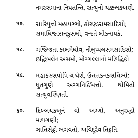
નમસ્સમાના નિપતન્તિ, સત્થુનો ચક્કલક્ખણે.
.
સારિપુત્તો મહાપઞ્ઞો, કોરણ્ડસમસાદિસો;
૫૭
સમાધિજ્ઝાનકુસલો, વન્દતે લોકનાયકં.
.
ગજ્જિતા કાલમેઘોવ, નીલુપ્પલસમસાદિસો;
૫૮
ઇદ્ધિબલેન અસમો, મોગ્ગલ્લાનો મહિદ્ધિકો.
.
મહાકસ્સપોપિ
ચ થેરો, ઉત્તત્તકનકસન્નિભો;
૫૯
ધુતગુણે અગ્ગનિક્ખિત્તો, થોમિતો
સત્થુવણ્ણિતો.
.
દિબ્બચક્ખૂનં યો અગ્ગો, અનુરુદ્ધો
૬૦
મહાગણી;
ઞાતિસેટ્ઠો ભગવતો, અવિદૂરેવ તિટ્ઠતિ.