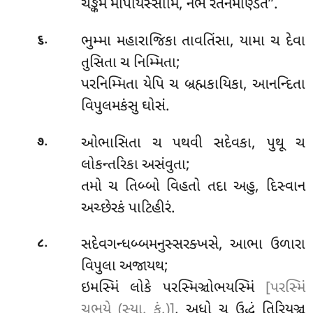
ચઙ્કમં માપયિસ્સામિ, નભે રતનમણ્ડિતં’’.
.
ભુમ્મા મહારાજિકા તાવતિંસા, યામા ચ દેવા
૬
તુસિતા ચ નિમ્મિતા;
પરનિમ્મિતા યેપિ ચ બ્રહ્મકાયિકા, આનન્દિતા
વિપુલમકંસુ ઘોસં.
.
ઓભાસિતા
ચ પથવી સદેવકા, પુથૂ ચ
૭
લોકન્તરિકા અસંવુતા;
તમો ચ તિબ્બો વિહતો તદા અહુ, દિસ્વાન
અચ્છેરકં પાટિહીરં.
.
સદેવગન્ધબ્બમનુસ્સરક્ખસે, આભા ઉળારા
૮
વિપુલા અજાયથ;
ઇમસ્મિં
લોકે પરસ્મિઞ્ચોભયસ્મિં
[પરસ્મિં
ચૂભયે (સ્યા. કં.)]
, અધો ચ ઉદ્ધં તિરિયઞ્ચ