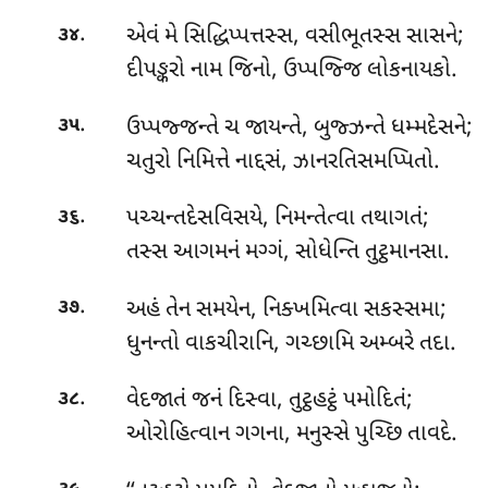
.
એવં મે સિદ્ધિપ્પત્તસ્સ, વસીભૂતસ્સ સાસને;
૩૪
દીપઙ્કરો નામ જિનો, ઉપ્પજ્જિ લોકનાયકો.
.
ઉપ્પજ્જન્તે ચ જાયન્તે, બુજ્ઝન્તે ધમ્મદેસને;
૩૫
ચતુરો નિમિત્તે નાદ્દસં, ઝાનરતિસમપ્પિતો.
.
પચ્ચન્તદેસવિસયે, નિમન્તેત્વા તથાગતં;
૩૬
તસ્સ આગમનં મગ્ગં, સોધેન્તિ તુટ્ઠમાનસા.
.
અહં
તેન સમયેન, નિક્ખમિત્વા સકસ્સમા;
૩૭
ધુનન્તો વાકચીરાનિ, ગચ્છામિ અમ્બરે તદા.
.
વેદજાતં જનં દિસ્વા, તુટ્ઠહટ્ઠં પમોદિતં;
૩૮
ઓરોહિત્વાન ગગના, મનુસ્સે પુચ્છિ તાવદે.