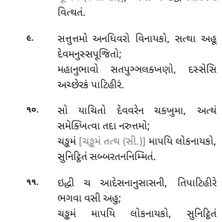
વિત્થતં.
.
સત્તુત્તમો અનધિવરો વિનાયકો, સત્થા અહૂ
૯
દેવમનુસ્સપૂજિતો;
મહાનુભાવો સતપુઞ્ઞલક્ખણો, દસ્સેસિ
અચ્છેરકં પાટિહીરં.
.
સો યાચિતો દેવવરેન ચક્ખુમા, અત્થં
૧૦
સમેક્ખિત્વા તદા નરુત્તમો;
ચઙ્કમં
[ચઙ્કમં તત્થ (સી.)]
માપયિ લોકનાયકો,
સુનિટ્ઠિતં સબ્બરતનનિમ્મિતં.
.
ઇદ્ધી ચ આદેસનાનુસાસની, તિપાટિહીરે
૧૧
ભગવા વસી અહુ;
ચઙ્કમં માપયિ લોકનાયકો, સુનિટ્ઠિતં