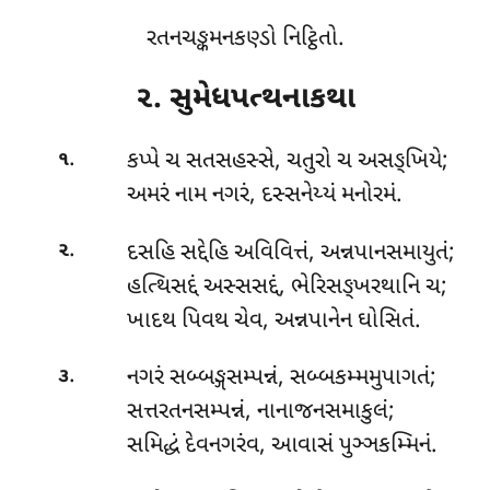
રતનચઙ્કમનકણ્ડો નિટ્ઠિતો.
૨. સુમેધપત્થનાકથા
.
કપ્પે
ચ સતસહસ્સે, ચતુરો ચ અસઙ્ખિયે;
૧
અમરં નામ નગરં, દસ્સનેય્યં મનોરમં.
.
દસહિ સદ્દેહિ અવિવિત્તં, અન્નપાનસમાયુતં;
૨
હત્થિસદ્દં અસ્સસદ્દં, ભેરિસઙ્ખરથાનિ ચ;
ખાદથ પિવથ ચેવ, અન્નપાનેન ઘોસિતં.
.
નગરં
સબ્બઙ્ગસમ્પન્નં, સબ્બકમ્મમુપાગતં;
૩
સત્તરતનસમ્પન્નં, નાનાજનસમાકુલં;
સમિદ્ધં દેવનગરંવ, આવાસં પુઞ્ઞકમ્મિનં.