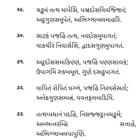
.
ચઙ્કમં તત્થ માપેસિં, પઞ્ચદોસવિવજ્જિતં;
૨૯
અટ્ઠગુણસમૂપેતં, અભિઞ્ઞાબલમાહરિં.
.
સાટકં પજહિં તત્થ, નવદોસમુપાગતં;
૩૦
વાકચીરં નિવાસેસિં, દ્વાદસગુણમુપાગતં.
.
અટ્ઠદોસસમાકિણ્ણં
, પજહિં પણ્ણસાલકં;
૩૧
ઉપાગમિં રુક્ખમૂલં, ગુણે દસહુપાગતં.
.
વાપિતં રોપિતં ધઞ્ઞં, પજહિં નિરવસેસતો;
૩૨
અનેકગુણસમ્પન્નં, પવત્તફલમાદિયિં.
.
તત્થપ્પધાનં પદહિં, નિસજ્જટ્ઠાનચઙ્કમે;
૩૩
અબ્ભન્તરમ્હિ સત્તાહે,
અભિઞ્ઞાબલપાપુણિં.