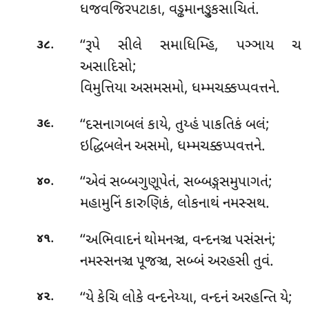
ધજવજિરપટાકા, વડ્ઢમાનઙ્કુસાચિતં.
.
‘‘રૂપે
સીલે સમાધિમ્હિ, પઞ્ઞાય ચ
૩૮
અસાદિસો;
વિમુત્તિયા અસમસમો, ધમ્મચક્કપ્પવત્તને.
.
‘‘દસનાગબલં
કાયે, તુય્હં પાકતિકં બલં;
૩૯
ઇદ્ધિબલેન અસમો, ધમ્મચક્કપ્પવત્તને.
.
‘‘એવં સબ્બગુણૂપેતં, સબ્બઙ્ગસમુપાગતં;
૪૦
મહામુનિં કારુણિકં, લોકનાથં નમસ્સથ.
.
‘‘અભિવાદનં થોમનઞ્ચ, વન્દનઞ્ચ પસંસનં;
૪૧
નમસ્સનઞ્ચ પૂજઞ્ચ, સબ્બં અરહસી તુવં.
.
‘‘યે કેચિ લોકે વન્દનેય્યા, વન્દનં અરહન્તિ યે;
૪૨