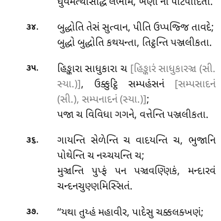
ધુવમત્થસિદ્ધિં લભામ, ખણો નો પટિપાદિતો.
.
બુદ્ધોતિ તેસં સુત્વાન, પીતિ ઉપ્પજ્જિ તાવદે;
૩૪
બુદ્ધો બુદ્ધોતિ કથયન્તા, તિટ્ઠન્તિ પઞ્જલીકતા.
.
હિઙ્કારા સાધુકારા ચ
[હિઙ્કારં સાધુકારઞ્ચ (સી.
૩૫
સ્યા.)]
, ઉક્કુટ્ઠિ સમ્પહંસનં
[સમ્પસાદનં
(સી.), સમ્પનાદનં (સ્યા.)]
;
પજા ચ વિવિધા ગગને, વત્તેન્તિ પઞ્જલીકતા.
.
ગાયન્તિ સેળેન્તિ ચ વાદયન્તિ ચ, ભુજાનિ
૩૬
પોથેન્તિ ચ નચ્ચયન્તિ ચ;
મુઞ્ચન્તિ પુપ્ફં પન પઞ્ચવણ્ણિકં, મન્દારવં
ચન્દનચુણ્ણમિસ્સિતં.
.
‘‘યથા
તુય્હં મહાવીર, પાદેસુ ચક્કલક્ખણં;
૩૭