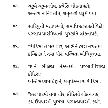
.
ચઙ્કમે ચઙ્કમન્તોવ, કથેસિ લોકનાયકો;
૭૩
અન્તરા ન નિવત્તેતિ, ચતુહત્થે ચઙ્કમે યથા.
.
સારિપુત્તો
મહાપઞ્ઞો, સમાધિજ્ઝાનકોવિદો;
૭૪
પઞ્ઞાય પારમિપ્પત્તો, પુચ્છતિ લોકનાયકં.
.
‘‘કીદિસો તે મહાવીર, અભિનીહારો નરુત્તમ;
૭૫
કમ્હિ કાલે તયા ધીર, પત્થિતા બોધિમુત્તમા.
.
‘‘દાનં
સીલઞ્ચ નેક્ખમ્મં, પઞ્ઞાવીરિયઞ્ચ
૭૬
કીદિસં;
ખન્તિસચ્ચમધિટ્ઠાનં, મેત્તુપેક્ખા ચ કીદિસા.
.
‘‘દસ
પારમી તયા ધીર, કીદિસી લોકનાયક;
૭૭
કથં ઉપપારમી પુણ્ણા, પરમત્થપારમી કથં’’.