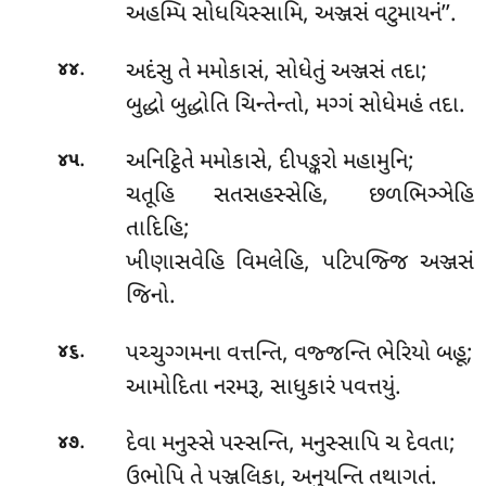
અહમ્પિ સોધયિસ્સામિ, અઞ્જસં વટુમાયનં’’.
.
અદંસુ
તે મમોકાસં, સોધેતું અઞ્જસં તદા;
૪૪
બુદ્ધો બુદ્ધોતિ ચિન્તેન્તો, મગ્ગં સોધેમહં તદા.
.
અનિટ્ઠિતે
મમોકાસે, દીપઙ્કરો મહામુનિ;
૪૫
ચતૂહિ સતસહસ્સેહિ, છળભિઞ્ઞેહિ
તાદિહિ;
ખીણાસવેહિ વિમલેહિ, પટિપજ્જિ અઞ્જસં
જિનો.
.
પચ્ચુગ્ગમના
વત્તન્તિ, વજ્જન્તિ ભેરિયો બહૂ;
૪૬
આમોદિતા નરમરૂ, સાધુકારં પવત્તયું.
.
દેવા મનુસ્સે પસ્સન્તિ, મનુસ્સાપિ ચ દેવતા;
૪૭
ઉભોપિ તે પઞ્જલિકા, અનુયન્તિ તથાગતં.