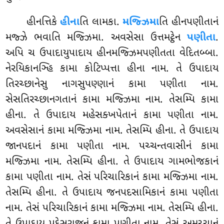
હીનત્તિકે
હીના
તિ લામકા.
મજ્ઝિમા
તિ હીનપણીતાનં
મજ્ઝે ભવાતિ મજ્ઝિમા. અવસેસા ઉત્તમટ્ઠેન
પણીતા
.
અપિ ચ ઉપાદાયુપાદાય હીનમજ્ઝિમપણીતતા વેદિતબ્બા.
નેરયિકાનઞ્હિ કામા કોટિપ્પત્તા હીના નામ. તે ઉપાદાય
તિરચ્છાનેસુ નાગસુપણ્ણાનં કામા પણીતા નામ.
સેસતિરચ્છાનગતાનં કામા મજ્ઝિમા નામ. તેસમ્પિ કામા
હીના. તે ઉપાદાય મહેસક્ખપેતાનં કામા પણીતા નામ.
અવસેસાનં કામા મજ્ઝિમા નામ. તેસમ્પિ હીના. તે ઉપાદાય
જાનપદાનં કામા પણીતા નામ. પચ્ચન્તવાસીનં કામા
મજ્ઝિમા નામ. તેસમ્પિ હીના. તે ઉપાદાય ગામભોજકાનં
કામા પણીતા નામ. તેસં પરિચારિકાનં કામા મજ્ઝિમા નામ.
તેસમ્પિ હીના. તે ઉપાદાય જનપદસામિકાનં કામા પણીતા
નામ. તેસં પરિચારિકાનં કામા મજ્ઝિમા નામ. તેસમ્પિ હીના.