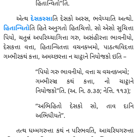
હિતાન્વિતો’’તિ.
એત્થ
દેસકસ્સા
તિ દેસકો અસ્સ, ભવેય્યાતિ અત્થો.
હિતાન્વિતો
તિ હિતે અનુગતો હિતચિત્તો. સો એસો સુચિત્તા
પિયો, ચતુન્નં અપરિચ્ચાગિત્તા ગરુ, અસંહીરત્તા ભાવનીયો,
દેસકત્તા વત્તા, હિતાન્વિતત્તા વચનક્ખમો, પાઠત્થવિદત્તા
ગમ્ભીરકથં કત્તા, અમચ્છરત્તા ન ચાટ્ઠાને નિયોજકો ઇતિ –
‘‘પિયો ગરુ ભાવનીયો, વત્તા ચ વચનક્ખમો;
ગમ્ભીરઞ્ચ કથં કત્તા, નો ચાટ્ઠાને
નિયોજકો’’તિ. (અ. નિ. ૭.૩૭; નેત્તિ. ૧૧૩);
‘‘અભિહિતો દેસકો સો, તાવ દાનિ
અભિધીયતે’’.
તત્થ ધમ્મગરુત્તા કથં ન પરિભવતિ, આચરિયગરુત્તા