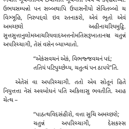
ભવતિ ગૂથગતમિવ છવાલાતં ગૂથગતો વિય ચ કણ્હસપ્પો.
ઉભયસમ્પન્નો પન સબ્બથાપિ ઉપાસનીયો સેવિતબ્બો ચ
વિઞ્ઞૂહિ, નિરુપદ્દવો ઇવ રતનાકરો, એવં ભૂતો એવં
અમચ્છરો
અહીનાચરિયમુટ્ઠિ.
સુત્તસુત્તાનુલોમઆચરિયવાદઅત્તનોમતિસઙ્ખાતાનઞ્ચ ચતુન્નં
અપરિચ્ચાગી, તેસં વસેન બ્યાખ્યાતો.
‘‘એકંસવચનં એકં, વિભજ્જવચનં પદં;
તતિયં પટિપુચ્છેય્ય, ચતુત્થં પન ઠાપયે’’તિ.
એતેસં
વા અપરિચ્ચાગી. તતો એવ સોતૂનં હિતે
નિયુત્તત્તા નેસં અવબોધનં પતિ અકિલાસુ ભવતીતિ. આહ
ચેત્થ –
‘‘પાઠત્થવિદસંહીરો, વત્તા સુચિ અમચ્છરો;
ચતુન્નં અપરિચ્ચાગી, દેસકસ્સ