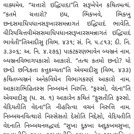
વાક્યમેવ. ‘‘ચત્તારો ઇદ્ધિપાદા’’તિ સઙ્ખેપેન કથિતમત્થં.
‘‘કતમે ચત્તારો? ઇધ, ભિક્ખવે, ભિક્ખુ
છન્દસમાધિપધાનસઙ્ખારસમન્નાગતં ઇદ્ધિપાદં ભાવેતિ.
વીરિયચિત્તવીમંસસમાધિપધાનસઙ્ખારસમન્નાગતં ઇદ્ધિપાદં
ભાવેતી’’તિઆદીસુ (વિભ. ૪૩૧; સં. નિ. ૫.૮૧૩; દી. નિ.
૩.૩૦૬; અ. નિ. ૪.૨૭૬) પાકટકરણભાવેન બ્યઞ્જનં નામ.
બ્યઞ્જનવિભાગપકાસો આકારો. ‘‘તત્થ કતમો છન્દો? યો
છન્દો છન્દિકતા કત્તુકમ્યતા’’તિ એવમાદીસુ (વિભ. ૪૩૩)
કથિતબ્યઞ્જનં અનેકવિધેન વિભાગકરણં આકારો નામ.
આકારાભિહિતસ્સ નિબ્બચનં નિરુત્તિ. ‘‘ફસ્સો, વેદના’’તિ
એવમાદીસુ (ધ. સ. ૧) આકારેન કથિતં ‘‘ફુસતીતિ ફસ્સો.
વેદિયતીતિ વેદના’’તિ નીહરિત્વા વચનં નિરુત્તિ નામ.
નિબ્બચનવિત્થારો નિસ્સેસતો દેસોતિ નિદ્દેસો, વેદિયતીતિ
વેદનાતિ નિબ્બચનલદ્ધપદં ‘‘સુખા દુક્ખા અદુક્ખમસુખા,