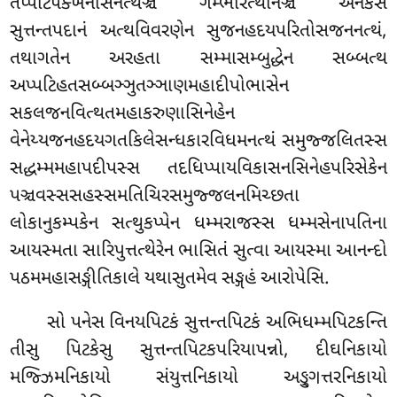
તપ્પટિપક્ખનાસનત્થઞ્ચ ગમ્ભીરત્થાનઞ્ચ અનેકેસં
સુત્તન્તપદાનં અત્થવિવરણેન સુજનહદયપરિતોસજનનત્થં,
તથાગતેન અરહતા સમ્માસમ્બુદ્ધેન સબ્બત્થ
અપ્પટિહતસબ્બઞ્ઞુતઞ્ઞાણમહાદીપોભાસેન
સકલજનવિત્થતમહાકરુણાસિનેહેન
વેનેય્યજનહદયગતકિલેસન્ધકારવિધમનત્થં સમુજ્જલિતસ્સ
સદ્ધમ્મમહાપદીપસ્સ તદધિપ્પાયવિકાસનસિનેહપરિસેકેન
પઞ્ચવસ્સસહસ્સમતિચિરસમુજ્જલનમિચ્છતા
લોકાનુકમ્પકેન સત્થુકપ્પેન ધમ્મરાજસ્સ ધમ્મસેનાપતિના
આયસ્મતા સારિપુત્તત્થેરેન ભાસિતં સુત્વા આયસ્મા આનન્દો
પઠમમહાસઙ્ગીતિકાલે યથાસુતમેવ સઙ્ગહં આરોપેસિ.
સો પનેસ વિનયપિટકં સુત્તન્તપિટકં અભિધમ્મપિટકન્તિ
તીસુ પિટકેસુ સુત્તન્તપિટકપરિયાપન્નો, દીઘનિકાયો
મજ્ઝિમનિકાયો સંયુત્તનિકાયો અઙ્ગુત્તરનિકાયો