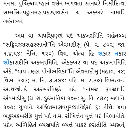
મનસા પુચ્છિતપઞ્હાનં વસેન ભગવતા રતનઘરે નિસીદિત્વા
સમ્મસિતપટ્ઠાનમહાપકરણવસેન ચ અક્ખરં નામાતિ
ગહેતબ્બં.
અથ
વા અપરિપુણ્ણં પદં અક્ખરમિતિ ગહેતબ્બં
‘‘સટ્ઠિવસ્સસહસ્સાની’’તિ
એવમાદીસુ (પે. વ. ૮૦૨; જા.
૧.૪.૫૪; નેત્તિ. ૧૨૦) વિય. એત્થ હિ
સ
કાર
ન
કાર
સો
કારાદીનિ અક્ખરમિતિ, એકક્ખરં વા પદં અક્ખરમિતિ
એકે. ‘‘યાયં તણ્હા પોનોભવિકા’’તિ એવમાદીસુ (મહાવ. ૧૪;
વિભ. ૨૦૩; મ. નિ. ૩.૩૭૪; પટિ. મ. ૨.૩૦) વિભત્યન્તં
અત્થજોતકં અક્ખરપિણ્ડં પદં. ‘‘નામઞ્ચ રૂપઞ્ચા’’તિ
એવમાદીસુ (ધ. સ. દુકમાતિકા ૧૦૯; સુ. નિ. ૮૭૮; મહાનિ.
૧૦૭; ચૂળનિ. અજિતમાણવપુચ્છાનિદ્દેસો ૬; નેત્તિ. ૪૫)
બહુઅક્ખરેહિ યુત્તં પદં નામ. સંખિત્તેન વુત્તં પદં વિભાવેતિ.
પદેન અભિહિતં બ્યઞ્જયતિ બ્યત્તં પાકટં કરોતીતિ બ્યઞ્જનં,