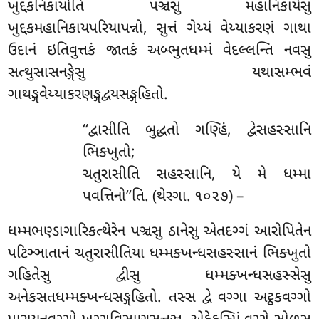
ખુદ્દકનિકાયોતિ પઞ્ચસુ મહાનિકાયેસુ
ખુદ્દકમહાનિકાયપરિયાપન્નો, સુત્તં ગેય્યં વેય્યાકરણં ગાથા
ઉદાનં ઇતિવુત્તકં જાતકં અબ્ભુતધમ્મં વેદલ્લન્તિ નવસુ
સત્થુસાસનઙ્ગેસુ યથાસમ્ભવં
ગાથઙ્ગવેય્યાકરણઙ્ગદ્વયસઙ્ગહિતો.
‘‘દ્વાસીતિ બુદ્ધતો ગણ્હિં, દ્વેસહસ્સાનિ
ભિક્ખુતો;
ચતુરાસીતિ સહસ્સાનિ, યે મે ધમ્મા
પવત્તિનો’’તિ. (થેરગા. ૧૦૨૭) –
ધમ્મભણ્ડાગારિકત્થેરેન પઞ્ચસુ ઠાનેસુ એતદગ્ગં આરોપિતેન
પટિઞ્ઞાતાનં ચતુરાસીતિયા ધમ્મક્ખન્ધસહસ્સાનં ભિક્ખુતો
ગહિતેસુ દ્વીસુ ધમ્મક્ખન્ધસહસ્સેસુ
અનેકસતધમ્મક્ખન્ધસઙ્ગહિતો. તસ્સ દ્વે વગ્ગા અટ્ઠકવગ્ગો