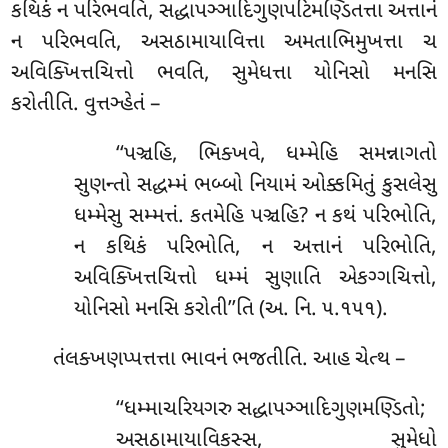
કથિકં ન પરિભવતિ, સદ્ધાપઞ્ઞાદિગુણપટિમણ્ડિતત્તા અત્તાનં
ન પરિભવતિ, અસઠામાયાવિત્તા અમતાભિમુખત્તા ચ
અવિક્ખિત્તચિત્તો ભવતિ, સુમેધત્તા યોનિસો મનસિ
કરોતીતિ. વુત્તઞ્હેતં –
‘‘પઞ્ચહિ, ભિક્ખવે, ધમ્મેહિ સમન્નાગતો
સુણન્તો સદ્ધમ્મં ભબ્બો નિયામં ઓક્કમિતું કુસલેસુ
ધમ્મેસુ સમ્મત્તં. કતમેહિ પઞ્ચહિ? ન કથં પરિભોતિ,
ન કથિકં પરિભોતિ, ન અત્તાનં પરિભોતિ,
અવિક્ખિત્તચિત્તો
ધમ્મં સુણાતિ એકગ્ગચિત્તો,
યોનિસો મનસિ કરોતી’’તિ (અ. નિ. ૫.૧૫૧).
તંલક્ખણપ્પત્તત્તા ભાવનં ભજતીતિ. આહ ચેત્થ –
‘‘ધમ્માચરિયગરુ સદ્ધાપઞ્ઞાદિગુણમણ્ડિતો;
અસઠામાયાવિકસ્સ, સુમેધો