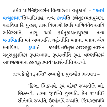
તમેવ પટિનિદ્દેસવસેન વિત્થારેત્વા વત્તુકામો –
‘‘કતમે
વત્થુકામા’’
તિઆદિમાહ. તત્થ
કતમે
તિ કથેતુકમ્યતાપુચ્છા.
પઞ્ચવિધા હિ પુચ્છા, તાસં વિભાગો ઉપરિ પાળિયંયેવ આવિ
ભવિસ્સતિ. તાસુ અયં કથેતુકમ્યતાપુચ્છા. તત્થ
મનાપિકા
તિ મનં અપ્પાયન્તિ વદ્ધેન્તીતિ મનાપા, મનાપા એવ
મનાપિકા.
રૂપા
તિ કમ્મચિત્તઉતુઆહારસમુટ્ઠાનવસેન
ચતુસમુટ્ઠાનિકા રૂપારમ્મણા. રૂપયન્તીતિ રૂપા, વણ્ણવિકારં
આપજ્જમાના હદયઙ્ગતભાવં પકાસેન્તીતિ અત્થો.
તત્થ
કેનટ્ઠેન રૂપન્તિ? રુપ્પનટ્ઠેન. વુત્તઞ્હેતં ભગવતા –
‘‘કિઞ્ચ, ભિક્ખવે, રૂપં વદેથ? રુપ્પતીતિ ખો,
ભિક્ખવે, તસ્મા ‘રૂપ’ન્તિ વુચ્ચતિ. કેન રુપ્પતિ?
સીતેનપિ રુપ્પતિ, ઉણ્હેનપિ રુપ્પતિ, જિઘચ્છાયપિ