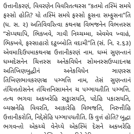
ઉત્તાનીકરણં, વિવરણેન વિવરિતત્થસ્સ ‘‘કતમો તસ્મિં સમયે
ફસ્સો હોતિ? યો તસ્મિં સમયે ફસ્સો ફુસના સમ્ફુસના’’તિ
(ધ. સ. ૨) અતિવિવરિત્વા કથનઞ્ચ વિભજનેન વિભત્તસ્સ
‘‘સેય્યથાપિ, ભિક્ખવે, ગાવી નિચ્ચમ્મા, એવમેવ ખ્વાહં,
ભિક્ખવે, ફસ્સાહારો દટ્ઠબ્બોતિ વદામી’’તિ (સં. નિ. ૨.૬૩)
એવમાદિઉપમાકથનઞ્ચ ઉત્તાનીકરણં નામ. ધમ્મં સુણન્તાનં
ધમ્મદેસનેન ચિત્તસ્સ અનેકવિધેન સોમનસ્સઉપ્પાદનઞ્ચ
અતિખિણબુદ્ધીનં અનેકવિધેન ઞાણસ્સ
તિખિણભાવકરણઞ્ચ પઞ્ઞત્તિ નામ, તેસં સુણન્તાનં
તંચિત્તતોસનેન તંચિત્તનિસામનેન ચ પઞ્ઞાયતીતિ પઞ્ઞત્તિ.
તત્થ ભગવા અક્ખરેહિ સઙ્કાસયતિ, પદેહિ પકાસયતિ,
બ્યઞ્જનેહિ વિવરતિ, આકારેહિ વિભજતિ, નિરુત્તીહિ
ઉત્તાનીકરોતિ, નિદ્દેસેહિ પઞ્ઞાપયતીતિ. કિં વુત્તં હોતિ? બુદ્ધા
ભગવન્તો એકચ્ચે વેનેય્યે એકસ્મિં દેસને અક્ખરેહિ