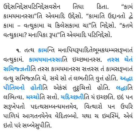
ઉદ્દેસનિદ્દેસપટિનિદ્દેસવસેન તિધા ઠિતા. ‘‘કામં
કામયમાનસ્સા’’તિ એવમાદિ ઉદ્દેસો. ‘‘કામાતિ ઉદ્દાનતો દ્વે
કામા – વત્થુકામા ચ કિલેસકામા ચા’’તિ નિદ્દેસો. ‘‘કતમે
વત્થુકામા? મનાપિકા રૂપા’’તિ એવમાદિ પટિનિદ્દેસો.
. તત્થ
કામ
ન્તિ મનાપિયરૂપાદિતેભૂમકધમ્મસઙ્ખાતં
૧
વત્થુકામં.
કામયમાનસ્સા
તિ ઇચ્છમાનસ્સ.
તસ્સ ચેતં
સમિજ્ઝતી
તિ તસ્સ કામયમાનસ્સ સત્તસ્સ તં કામસઙ્ખાતં
વત્થુ સમિજ્ઝતિ ચે, સચે સો તં લભતીતિ વુત્તં હોતિ.
અદ્ધા
પીતિમનો હોતી
તિ એકંસં તુટ્ઠચિત્તો હોતિ.
લદ્ધા
તિ
લભિત્વા.
મચ્ચો
તિ સત્તો.
યદિચ્છતી
તિ યં ઇચ્છતિ. ઇદં પન
સઙ્ખેપતો પદત્થસમ્બન્ધમત્તમેવ, વિત્થારો પન ઉપરિ
પાળિયં આગતનયેનેવ વેદિતબ્બો. યથા ચ ઇમસ્મિં, એવં
ઇતો પરં સબ્બેસુપીતિ.