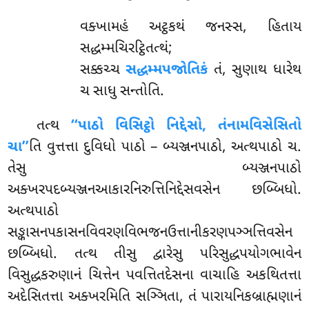
વક્ખામહં અટ્ઠકથં જનસ્સ, હિતાય
સદ્ધમ્મચિરટ્ઠિતત્થં;
સક્કચ્ચ
સદ્ધમ્મપજોતિકં
તં, સુણાથ ધારેથ
ચ સાધુ સન્તોતિ.
તત્થ
‘‘પાઠો વિસિટ્ઠો નિદ્દેસો, તંનામવિસેસિતો
ચા’’
તિ વુત્તત્તા દુવિધો પાઠો – બ્યઞ્જનપાઠો, અત્થપાઠો ચ.
તેસુ બ્યઞ્જનપાઠો
અક્ખરપદબ્યઞ્જનઆકારનિરુત્તિનિદ્દેસવસેન
છબ્બિધો.
અત્થપાઠો
સઙ્કાસનપકાસનવિવરણવિભજનઉત્તાનીકરણપઞ્ઞત્તિવસેન
છબ્બિધો. તત્થ તીસુ દ્વારેસુ પરિસુદ્ધપયોગભાવેન
વિસુદ્ધકરુણાનં ચિત્તેન પવત્તિતદેસના વાચાહિ અકથિતત્તા
અદેસિતત્તા અક્ખરમિતિ સઞ્ઞિતા, તં પારાયનિકબ્રાહ્મણાનં