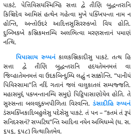
પાકટં. પેત્તિવિસયસ્મિઞ્હિ સત્તા દ્વે તીણિ બુદ્ધન્તરાનિ
કિઞ્ચિદેવ આમિસં હત્થેન ગહેત્વા મુખે પક્ખિપન્તા નામ ન
હોન્તિ, અન્તોઉદરં આદિત્તસુસિરરુક્ખો વિય હોતિ.
દુબ્ભિક્ખે કઞ્જિકમત્તમ્પિ અલભિત્વા મરણસત્તાનં પમાણં
નત્થિ.
પિપાસાય રુપ્પનં
કાલકઞ્જિકાદીસુ પાકટં. તત્થ હિ
સત્તા દ્વે તીણિ બુદ્ધન્તરાનિ હદયતેમનમત્તં વા
જિવ્હાતેમનમત્તં વા ઉદકબિન્દુમ્પિ લદ્ધું ન સક્કોન્તિ. ‘‘પાનીયં
પિવિસ્સામા’’તિ નદિં ગતાનં જલં વાલુકાતલં સમ્પજ્જતિ.
મહાસમુદ્દં પક્ખન્તાનમ્પિ સમુદ્દો પિટ્ઠિપાસાણોયેવ હોતિ. તે
સુસ્સન્તા બલવદુક્ખપીળિતા વિરવન્તિ.
ડંસાદીહિ રુપ્પનં
ડંસમક્ખિકાદિબહુલેસુ પદેસેસુ પાકટં. તં પન – ‘‘કતમં તં રૂપં
સનિદસ્સનં? સપ્પટિઘ’’ન્તિ આદિના નયેન અભિધમ્મે (ધ. સ.
૬૫૬, ૬૫૮) વિત્થારિતમેવ.