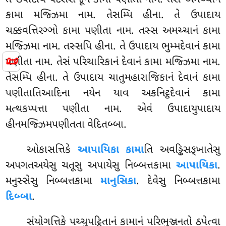
તે ઉપાદાય પદેસરાજૂનં કામા પણીતા નામ. તેસં અમચ્ચાનં
કામા મજ્ઝિમા નામ. તેસમ્પિ હીના. તે ઉપાદાય
ચક્કવત્તિરઞ્ઞો
કામા પણીતા નામ. તસ્સ અમચ્ચાનં કામા
મજ્ઝિમા નામ. તસ્સપિ હીના. તે ઉપાદાય ભુમ્મદેવાનં કામા
📜
પણીતા નામ. તેસં પરિચારિકાનં દેવાનં કામા મજ્ઝિમા નામ.
તેસમ્પિ હીના. તે ઉપાદાય ચાતુમહારાજિકાનં દેવાનં કામા
પણીતાતિઆદિના નયેન યાવ અકનિટ્ઠદેવાનં કામા
મત્થકપ્પત્તા પણીતા નામ. એવં ઉપાદાયુપાદાય
હીનમજ્ઝિમપણીતતા વેદિતબ્બા.
ઓકાસત્તિકે
આપાયિકા કામા
તિ અવડ્ઢિસઙ્ખાતેસુ
અપગતઅયેસુ
ચતૂસુ અપાયેસુ નિબ્બત્તકામા
આપાયિકા
.
મનુસ્સેસુ નિબ્બત્તકામા
માનુસિકા
. દેવેસુ નિબ્બત્તકામા
દિબ્બા
.
સંયોગત્તિકે પચ્ચુપટ્ઠિતાનં કામાનં પરિભુઞ્જનતો ઠપેત્વા