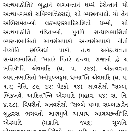
અત્થપાઠોતિ? બુદ્ધાનં ભગવન્તાનં ધમ્મં દેસેન્તાનં યો
અત્થાવગમકો સવિઞ્ઞત્તિકસદ્દો, સો બ્યઞ્જનપાઠો
. યો તેન
અભિસમેતબ્બો લક્ખણરસાદિસહિતો ધમ્મો, સો
અત્થપાઠોતિ વેદિતબ્બો. પુનપિ સન્ધાયભાસિતો
બ્યઞ્જનભાસિતો સાવસેસપાઠો અનવસેસપાઠો નીતો
નેય્યોતિ છબ્બિધો પાઠો. તત્થ અનેકત્થવત્તા
સન્ધાયભાસિતો ‘‘માતરં પિતરં હન્ત્વા, રાજાનો દ્વે ચ
ખત્તિયે’’તિ એવમાદિ (ધ. પ. ૨૯૪). એકત્થવત્તા
બ્યઞ્જનભાસિતો ‘મનોપુબ્બઙ્ગમા ધમ્મા’’તિ એવમાદિ (ધ. પ.
૧.૨; નેત્તિ. ૮૯, ૯૨; પેટકો. ૧૪). સાવસેસો ‘‘સબ્બં,
ભિક્ખવે, આદિત્ત’’ન્તિ એવમાદિ (મહાવ. ૫૪; સં. નિ.
૪.૨૮). વિપરીતો અનવસેસો ‘‘સબ્બે ધમ્મા સબ્બાકારેન
બુદ્ધસ્સ ભગવતો ઞાણમુખે આપાથં આગચ્છન્તી’’તિ
એવમાદિ (મહાનિ. ૧૫૬; ચૂળનિ.