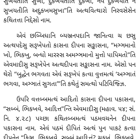
સુખયતીતિ સુખા, દુક્ખયતીતિ દુક્ખા, નેવ દુક્ખયતિ ન
સુખયતીતિ અદુક્ખમસુખા’’તિ અત્થવિત્થારો નિરવસેસેન
કથિતત્તા નિદ્દેસો નામ.
એવં
છબ્બિધાનિ બ્યઞ્જનપદાનિ જાનિત્વા ચ છસુ
અત્થપદેસુ સઙ્ખેપતો કાસના દીપના સઙ્કાસના, ‘‘મઞ્ઞમાનો
ખો, ભિક્ખુ, બન્ધો મારસ્સ અમઞ્ઞમાનો મુત્તો પાપિમતો’’તિ
એવમાદીસુ સઙ્ખેપેન અત્થદીપના સઙ્કાસના નામ. એસો પન
થેરો ‘‘બુદ્ધેન ભગવતા
એવં સઙ્ખેપં કત્વા વુત્તમત્થં ‘અઞ્ઞાતં
ભગવા, અઞ્ઞાતં સુગતા’’’તિ કથેતું સમત્થો પટિવિજ્ઝિ.
ઉપરિ
વત્તબ્બમત્થં આદિતો કાસના દીપના પકાસના,
‘‘સબ્બં, ભિક્ખવે, આદિત્ત’’ન્તિ એવમાદીસુ (મહાવ. ૫૪; સં.
નિ. ૪.૨૮) પચ્છા કથિતબ્બમત્થં પઠમવચનેન દીપના
પકાસના નામ. એવં પઠમં દીપિતં અત્થં પુન પાકટં કત્વા
દીપનેન ‘‘કિઞ્ચ, ભિક્ખવે, સબ્બં આદિત્તં? ચક્ખું, ભિક્ખવે,