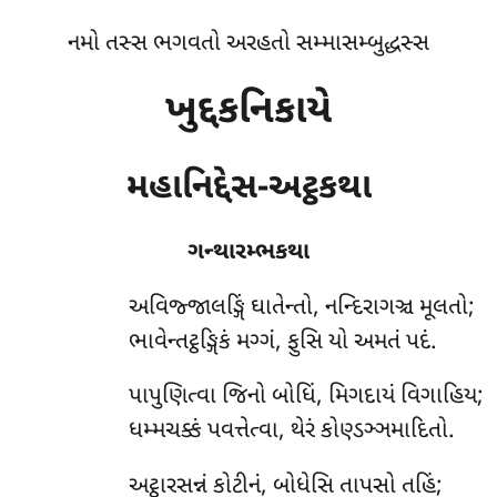
નમો તસ્સ ભગવતો અરહતો સમ્માસમ્બુદ્ધસ્સ
ખુદ્દકનિકાયે
મહાનિદ્દેસ-અટ્ઠકથા
ગન્થારમ્ભકથા
અવિજ્જાલઙ્ગિં
ઘાતેન્તો, નન્દિરાગઞ્ચ મૂલતો;
ભાવેન્તટ્ઠઙ્ગિકં મગ્ગં, ફુસિ યો અમતં પદં.
પાપુણિત્વા જિનો બોધિં, મિગદાયં વિગાહિય;
ધમ્મચક્કં પવત્તેત્વા, થેરં કોણ્ડઞ્ઞમાદિતો.
અટ્ઠારસન્નં કોટીનં, બોધેસિ તાપસો તહિં;