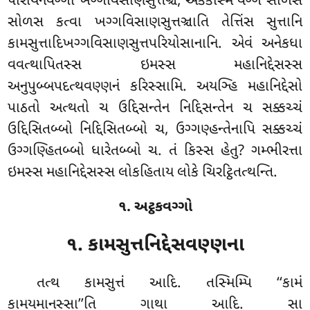
પારાયનવગ્ગો ખગ્ગવિસાણસુત્તઞ્ચ, એકેકસ્મિં વગ્ગે સોળસ
સોળસ કત્વા ખગ્ગવિસાણસુત્તઞ્ચાતિ તેત્તિંસ સુત્તાનિ
કામસુત્તાદિખગ્ગવિસાણસુત્તપરિયોસાનાનિ
. એવં અનેકધા
વવત્થાપિતસ્સ ઇમસ્સ મહાનિદ્દેસસ્સ
અનુપુબ્બપદત્થવણ્ણનં કરિસ્સામિ. અયઞ્હિ મહાનિદ્દેસો
પાઠતો અત્થતો ચ ઉદ્દિસન્તેન નિદ્દિસન્તેન ચ સક્કચ્ચં
ઉદ્દિસિતબ્બો નિદ્દિસિતબ્બો ચ, ઉગ્ગણ્હન્તેનાપિ સક્કચ્ચં
ઉગ્ગણ્હિતબ્બો ધારેતબ્બો ચ. તં કિસ્સ હેતુ? ગમ્ભીરત્તા
ઇમસ્સ મહાનિદ્દેસસ્સ લોકહિતાય લોકે ચિરટ્ઠિતત્થન્તિ.
૧. અટ્ઠકવગ્ગો
૧. કામસુત્તનિદ્દેસવણ્ણના
તત્થ
કામસુત્તં આદિ. તસ્મિમ્પિ ‘‘કામં
કામયમાનસ્સા’’તિ ગાથા આદિ. સા