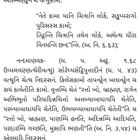
આરમ્મણટ્ઠેન ચ વત્થુકામો.
‘‘નેતે કામા યાનિ ચિત્રાનિ લોકે, સઙ્કપ્પરાગો
પુરિસસ્સ કામો;
તિટ્ઠન્તિ ચિત્રાનિ તથેવ લોકે, અથેત્થ ધીરા
વિનયન્તિ છન્દ’’ન્તિ. (અ. નિ. ૬.૬૩);
નન્દમાણવક- (ધ. પ. અટ્ઠ. ૧.૬૮
ઉપ્પલવણ્ણત્થેરીવત્થુ) સોરેય્યસેટ્ઠિપુત્તાદીનં (ધ. પ. ૪૩)
વત્થૂનિ ચેત્થ નિદસ્સનં. કિલેસકામો તાપનટ્ઠેન બાધનટ્ઠેન ચ
સયં કામેતીતિ કામો. વુત્તમ્પિ ચેતં ‘‘રત્તો ખો, બ્રાહ્મણ, રાગેન
અભિભૂતો પરિયાદિન્નચિત્તો અત્તબ્યાબાધાયપિ ચેતેતિ,
પરબ્યાબાધાયપિ ચેતેતિ, ઉભયબ્યાબાધાયપિ ચેતેતી’’તિ ચ
‘‘રત્તો ખો, બ્રાહ્મણ, પાણમ્પિ હનતિ, અદિન્નમ્પિ આદિયતિ,
પરદારમ્પિ ગચ્છતિ, મુસાપિ ભણતી’’તિ (અ. નિ. ૩.૫૪) ચ
એવમાદિ નિદસ્સનં.