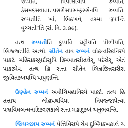
રુપ્પતિ, પિપાસાયપિ રુપ્પતિ,
ડંસમકસવાતાતપસરીસપસમ્ફસ્સેનપિ રુપ્પતિ.
રુપ્પતીતિ ખો, ભિક્ખવે, તસ્મા ‘રૂપ’ન્તિ
વુચ્ચતી’’તિ (સં. નિ. ૩.૭૯).
તત્થ
રુપ્પતી
તિ કુપ્પતિ ઘટ્ટીયતિ પીળીયતિ,
ભિજ્જતીતિ અત્થો.
સીતેન
તાવ
રુપ્પનં
લોકન્તરિકનિરયે
પાકટં. મહિંસકરટ્ઠાદીસુપિ હિમપાતસીતલેસુ પદેસેસુ એતં
પાકટમેવ. તત્થ હિ સત્તા સીતેન ભિન્નછિન્નસરીરા
જીવિતક્ખયમ્પિ પાપુણન્તિ.
ઉણ્હેન રુપ્પનં
અવીચિમહાનિરયે પાકટં. તત્થ હિ
તત્તાય લોહપથવિયા નિપજ્જાપેત્વા
પઞ્ચવિધબન્ધનાદિકરણકાલે સત્તા મહાદુક્ખં અનુભવન્તિ.
જિઘચ્છાય રુપ્પનં
પેત્તિવિસયે ચેવ દુબ્ભિક્ખકાલે ચ