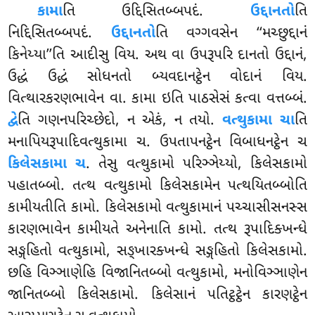
કામા
તિ ઉદ્દિસિતબ્બપદં.
ઉદ્દાનતો
તિ
નિદ્દિસિતબ્બપદં.
ઉદ્દાનતો
તિ વગ્ગવસેન ‘‘મચ્છુદ્દાનં
કિનેય્યા’’તિ આદીસુ વિય. અથ વા ઉપરૂપરિ દાનતો ઉદ્દાનં,
ઉદ્ધં ઉદ્ધં સોધનતો બ્યવદાનટ્ઠેન વોદાનં વિય.
વિત્થારકરણભાવેન વા. કામા ઇતિ પાઠસેસં કત્વા વત્તબ્બં.
દ્વે
તિ ગણનપરિચ્છેદો
, ન એકં, ન તયો.
વત્થુકામા ચા
તિ
મનાપિયરૂપાદિવત્થુકામા ચ. ઉપતાપનટ્ઠેન વિબાધનટ્ઠેન ચ
કિલેસકામા ચ
. તેસુ વત્થુકામો પરિઞ્ઞેય્યો, કિલેસકામો
પહાતબ્બો. તત્થ વત્થુકામો
કિલેસકામેન પત્થયિતબ્બોતિ
કામીયતીતિ કામો. કિલેસકામો વત્થુકામાનં પચ્ચાસીસનસ્સ
કારણભાવેન કામીયતે અનેનાતિ કામો. તત્થ રૂપાદિક્ખન્ધે
સઙ્ગહિતો વત્થુકામો, સઙ્ખારક્ખન્ધે સઙ્ગહિતો કિલેસકામો.
છહિ વિઞ્ઞાણેહિ વિજાનિતબ્બો વત્થુકામો, મનોવિઞ્ઞાણેન
જાનિતબ્બો કિલેસકામો. કિલેસાનં પતિટ્ઠટ્ઠેન કારણટ્ઠેન