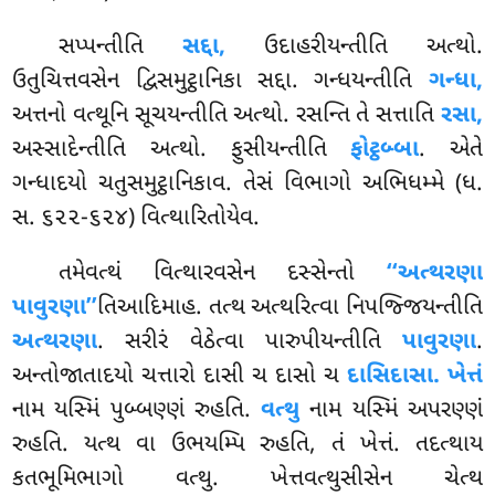
સપ્પન્તીતિ
સદ્દા,
ઉદાહરીયન્તીતિ અત્થો.
ઉતુચિત્તવસેન દ્વિસમુટ્ઠાનિકા સદ્દા. ગન્ધયન્તીતિ
ગન્ધા,
અત્તનો વત્થૂનિ સૂચયન્તીતિ અત્થો. રસન્તિ તે સત્તાતિ
રસા,
અસ્સાદેન્તીતિ અત્થો. ફુસીયન્તીતિ
ફોટ્ઠબ્બા
. એતે
ગન્ધાદયો ચતુસમુટ્ઠાનિકાવ
. તેસં વિભાગો અભિધમ્મે (ધ.
સ. ૬૨૨-૬૨૪) વિત્થારિતોયેવ.
તમેવત્થં વિત્થારવસેન દસ્સેન્તો
‘‘અત્થરણા
પાવુરણા’’
તિઆદિમાહ. તત્થ અત્થરિત્વા નિપજ્જિયન્તીતિ
અત્થરણા
. સરીરં વેઠેત્વા પારુપીયન્તીતિ
પાવુરણા
.
અન્તોજાતાદયો ચત્તારો દાસી ચ દાસો ચ
દાસિદાસા. ખેત્તં
નામ યસ્મિં પુબ્બણ્ણં રુહતિ.
વત્થુ
નામ યસ્મિં અપરણ્ણં
રુહતિ. યત્થ વા ઉભયમ્પિ રુહતિ, તં ખેત્તં. તદત્થાય
કતભૂમિભાગો વત્થુ. ખેત્તવત્થુસીસેન ચેત્થ