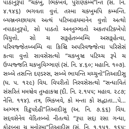
પાઠાનુરૂપો ‘‘ચક્ખુ
, ભિક્ખવે, પુરાણકમ્મ’’ન્તિ (સં. નિ.
૪.૧૪૬) ભગવતા વુત્તં. તસ્મા ચક્ખુમપિ કમ્મન્તિ.
બ્યઞ્જનચ્છાયાય અત્થં પટિબાહયમાનેન વુત્તો અત્થો
નપાઠાનુરૂપો, સો પાઠતો અનનુઞ્ઞાતો અકતપટિક્ખેપો
વિયુત્તો. સો
ચ સઙ્ગહેતબ્બમ્પિ અસઙ્ગહેત્વા,
પરિવજ્જેતબ્બમ્પિ વા કિઞ્ચિ અપરિવજ્જેત્વા પરિસેસં
કત્વા વુત્તો સાવસેસત્થો ‘‘ચક્ખુઞ્ચ પટિચ્ચ રૂપે ચ
ઉપ્પજ્જતિ ચક્ખુવિઞ્ઞાણં (સં. નિ. ૪.૬૦; મહાનિ. ૧૦૭).
સબ્બે તસન્તિ દણ્ડસ્સ, સબ્બે ભાયન્તિ મચ્ચુનો’’તિઆદીસુ
(ધ. પ. ૧૨૯) વિય. વિપરીતો નિરવસેસત્થો ‘‘સન્ધાવિતં
સંસરિતં મમઞ્ચેવ તુમ્હાકઞ્ચ (દી. નિ. ૨.૧૫૫; મહાવ. ૨૮૭;
નેત્તિ. ૧૧૪). તત્ર, ભિક્ખવે, કો મન્તા કો સદ્ધાતા…પે…
અઞ્ઞત્ર દિટ્ઠપદેહી’’તિઆદીસુ (અ. નિ. ૭.૬૬) વિય.
સદ્દવસેનેવ વેદિતબ્બો નીતત્થો ‘‘રૂપા સદ્દા રસા ગન્ધા,
ફોટ્ઠબ્બા ચ મનોરમા’’તિઆદીસુ (સં. નિ. ૧.૧૫૧, ૧૬૫;