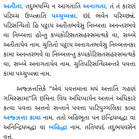
અતીતા
. તદુભયમ્પિ ન આગતાતિ
અનાગતા
. તં તં કારણં
પટિચ્ચ ઉપ્પન્નાતિ
પચ્ચુપ્પન્ના
. ઇદં ભવેન પરિચ્છન્નં.
પટિસન્ધિતો હિ પટ્ઠાય અતીતભવેસુ નિબ્બત્તા અનન્તરભવે
વા નિબ્બત્તા હોન્તુ કપ્પકોટિસતસહસ્સમત્થકે વા, સબ્બે
અતીતાયેવ નામ. ચુતિતો પટ્ઠાય અનાગતભવેસુ નિબ્બત્તનકા
કામા અનન્તરભવે વા નિબ્બત્તન્તુ કપ્પકોટિસતસહસ્સમત્થકે
વા, સબ્બે
અનાગતાયેવ નામ. ચુતિપટિસન્ધિઅન્તરે પવત્તા
કામા પચ્ચુપ્પન્ના નામ.
અજ્ઝત્તત્તિકે ‘‘એવં પવત્તમાના મયં અત્તાતિ ગહણં
ગમિસ્સામા’’તિ ઇમિના વિય અધિપ્પાયેન અત્તાનં અધિકારં
કત્વા પવત્તા અત્તનો સન્તાને
પવત્તા પાટિપુગ્ગલિકા કામા
અજ્ઝત્તા કામા
નામ. તતો બહિભૂતા પન ઇન્દ્રિયબદ્ધા વા
અનિન્દ્રિયબદ્ધા વા
બહિદ્ધા
નામ. તતિયપદં તદુભયવસેન
વુત્તં.