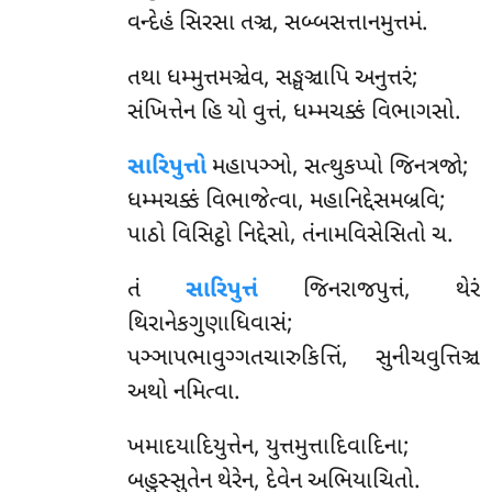
વન્દેહં સિરસા તઞ્ચ, સબ્બસત્તાનમુત્તમં.
તથા
ધમ્મુત્તમઞ્ચેવ, સઙ્ઘઞ્ચાપિ અનુત્તરં;
સંખિત્તેન હિ યો વુત્તં, ધમ્મચક્કં વિભાગસો.
સારિપુત્તો
મહાપઞ્ઞો, સત્થુકપ્પો જિનત્રજો;
ધમ્મચક્કં વિભાજેત્વા, મહાનિદ્દેસમબ્રવિ;
પાઠો વિસિટ્ઠો નિદ્દેસો, તંનામવિસેસિતો ચ.
તં
સારિપુત્તં
જિનરાજપુત્તં, થેરં
થિરાનેકગુણાધિવાસં;
પઞ્ઞાપભાવુગ્ગતચારુકિત્તિં, સુનીચવુત્તિઞ્ચ
અથો નમિત્વા.
ખમાદયાદિયુત્તેન
, યુત્તમુત્તાદિવાદિના;
બહુસ્સુતેન થેરેન, દેવેન અભિયાચિતો.