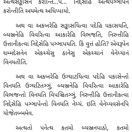
અત્થસઙ્કાસનં કરોન્તિ…પે… નિદ્દેસેહિ અત્થપઞ્ઞાપનં
કરોન્તીતિ અયમેત્થ અધિપ્પાયો.
અથ
વા અક્ખરેહિ સઙ્કાસયિત્વા પદેહિ પકાસયતિ,
બ્યઞ્જનેહિ વિવરિત્વા આકારેહિ વિભજતિ, નિરુત્તીહિ
ઉત્તાનીકત્વા નિદ્દેસેહિ પઞ્ઞાપયતિ
. કિં વુત્તં હોતિ? એવરૂપેન
ધમ્મદેસનેન એકચ્ચેસુ ઠાનેસુ એકચ્ચાનં વેનેય્યાનં
વિનયતીતિ.
અથ વા અક્ખરેહિ ઉગ્ઘાટયિત્વા પદેહિ પકાસેન્તો
વિનયતિ ઉગ્ઘટિતઞ્ઞું, બ્યઞ્જનેહિ વિવરિત્વા આકારેહિ
વિભજન્તો વિનયતિ વિપઞ્ચિતઞ્ઞું, નિરુત્તીહિ ઉત્તાનીકત્વા
નિદ્દેસેહિ પઞ્ઞાપેન્તો વિનયતિ નેય્યં. ઇતિ વેનેય્યવસેનપિ
યોજેતબ્બમેવ.
અત્થતો પનેત્થ કતમો બ્યઞ્જનપાઠો, કતમો