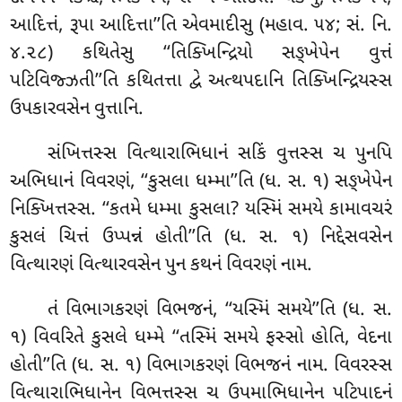
આદિત્તં, રૂપા આદિત્તા’’તિ એવમાદીસુ (મહાવ. ૫૪; સં. નિ.
૪.૨૮) કથિતેસુ ‘‘તિક્ખિન્દ્રિયો સઙ્ખેપેન વુત્તં
પટિવિજ્ઝતી’’તિ કથિતત્તા દ્વે અત્થપદાનિ તિક્ખિન્દ્રિયસ્સ
ઉપકારવસેન વુત્તાનિ.
સંખિત્તસ્સ વિત્થારાભિધાનં સકિં વુત્તસ્સ ચ પુનપિ
અભિધાનં વિવરણં, ‘‘કુસલા ધમ્મા’’તિ (ધ. સ. ૧) સઙ્ખેપેન
નિક્ખિત્તસ્સ. ‘‘કતમે ધમ્મા કુસલા? યસ્મિં સમયે કામાવચરં
કુસલં ચિત્તં ઉપ્પન્નં હોતી’’તિ (ધ. સ. ૧) નિદ્દેસવસેન
વિત્થારણં વિત્થારવસેન પુન કથનં વિવરણં નામ.
તં વિભાગકરણં વિભજનં, ‘‘યસ્મિં સમયે’’તિ (ધ. સ.
૧) વિવરિતે કુસલે ધમ્મે ‘‘તસ્મિં સમયે ફસ્સો હોતિ, વેદના
હોતી’’તિ (ધ. સ. ૧) વિભાગકરણં વિભજનં નામ. વિવરસ્સ
વિત્થારાભિધાનેન વિભત્તસ્સ ચ ઉપમાભિધાનેન
પટિપાદનં