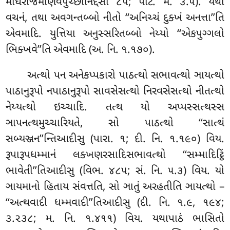
મોઘરાજમાણવપુચ્છાનિદ્દેસો ૮૫; પટિ. મ. ૩.૫). યથા
વચનં, તથા અવગન્તબ્બો નીતો ‘‘અનિચ્ચં દુક્ખં અનત્તા’’તિ
એવમાદિ. યુત્તિયા અનુસ્સરિતબ્બો નેય્યો ‘‘એકપુગ્ગલો
ભિક્ખવે’’તિ એવમાદિ (અ. નિ. ૧.૧૭૦).
અત્થો પન અનેકપ્પકારો પાઠત્થો સભાવત્થો ઞાયત્થો
પાઠાનુરૂપો નપાઠાનુરૂપો સાવસેસત્થો નિરવસેસત્થો નીતત્થો
નેય્યત્થો ઇચ્ચાદિ. તત્થ યો અપ્પસ્સત્થસ્સ
ઞાપનત્થમુચ્ચારિયતે, સો પાઠત્થો ‘‘સાત્થં
સબ્યઞ્જન’’ન્તિઆદીસુ (પારા. ૧; દી. નિ. ૧.૧૯૦) વિય.
રૂપારૂપધમ્માનં લક્ખણરસાદિસભાવત્થો ‘‘સમ્માદિટ્ઠિં
ભાવેતી’’તિઆદીસુ (વિભ. ૪૮૫; સં. નિ. ૫.૩) વિય. યો
ઞાયમાનો હિતાય સંવત્તતિ, સો ઞાતું અરહતીતિ ઞાયત્થો –
‘‘અત્થવાદી ધમ્મવાદી’’તિઆદીસુ (દી. નિ. ૧.૯, ૧૯૪;
૩.૨૩૮; મ. નિ. ૧.૪૧૧) વિય. યથાપાઠં ભાસિતો