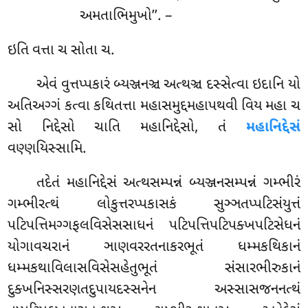
અમતાભિમુખો’’. –
ઇતિ વત્તા ચ સોતા ચ.
એવં
વુત્તપ્પકારં બ્યઞ્જનઞ્ચ અત્થઞ્ચ દસ્સેત્વા ઇદાનિ યો
અતિઅગ્ગં કત્વા કથિતત્તા મહાસમુદ્દમહાપથવી વિય મહા ચ
સો નિદ્દેસો ચાતિ મહાનિદ્દેસો, તં
મહાનિદ્દેસં
વણ્ણયિસ્સામિ.
તદેતં
મહાનિદ્દેસં અત્થસમ્પન્નં બ્યઞ્જનસમ્પન્નં ગમ્ભીરં
ગમ્ભીરત્થં લોકુત્તરપ્પકાસકં સુઞ્ઞતપ્પટિસંયુત્તં
પટિપત્તિમગ્ગફલવિસેસસાધનં પટિપત્તિપટિપક્ખપટિસેધનં
યોગાવચરાનં ઞાણવરરતનાકરભૂતં ધમ્મકથિકાનં
ધમ્મકથાવિલાસવિસેસહેતુભૂતં સંસારભીરુકાનં
દુક્ખનિસ્સરણતદુપાયદસ્સનેન અસ્સાસજનનત્થં