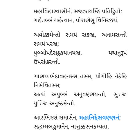
મહાવિહારવાસીનં
, સજ્ઝાયમ્હિ પતિટ્ઠિતો;
ગહેતબ્બં ગહેત્વાન, પોરાણેસુ વિનિચ્છયં.
અવોક્કમેન્તો સમયં સકઞ્ચ, અનામસન્તો
સમયં પરઞ્ચ;
પુબ્બોપદેસટ્ઠકથાનયઞ્ચ, યથાનુરૂપં
ઉપસંહરન્તો.
ઞાણપ્પભેદાવહનસ્સ તસ્સ, યોગીહિ નેકેહિ
નિસેવિતસ્સ;
અત્થં અપુબ્બં અનુવણ્ણયન્તો, સુત્તઞ્ચ
યુત્તિઞ્ચ અનુક્કમેન્તો.
આરભિસ્સં સમાસેન,
મહાનિદ્દેસવણ્ણનં
;
સદ્ધમ્મબહુમાનેન, નાત્તુક્કંસનકમ્યતા.