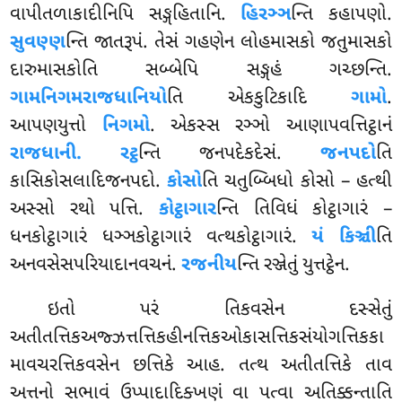
વાપીતળાકાદીનિપિ સઙ્ગહિતાનિ.
હિરઞ્ઞ
ન્તિ કહાપણો.
સુવણ્ણ
ન્તિ જાતરૂપં. તેસં ગહણેન લોહમાસકો જતુમાસકો
દારુમાસકોતિ સબ્બેપિ સઙ્ગહં ગચ્છન્તિ.
ગામનિગમરાજધાનિયો
તિ
એકકુટિકાદિ
ગામો
.
આપણયુત્તો
નિગમો
. એકસ્સ રઞ્ઞો આણાપવત્તિટ્ઠાનં
રાજધાની. રટ્ઠ
ન્તિ જનપદેકદેસં.
જનપદો
તિ
કાસિકોસલાદિજનપદો.
કોસો
તિ ચતુબ્બિધો કોસો – હત્થી
અસ્સો રથો પત્તિ.
કોટ્ઠાગાર
ન્તિ તિવિધં કોટ્ઠાગારં –
ધનકોટ્ઠાગારં ધઞ્ઞકોટ્ઠાગારં વત્થકોટ્ઠાગારં.
યં કિઞ્ચી
તિ
અનવસેસપરિયાદાનવચનં.
રજનીય
ન્તિ રઞ્જેતું યુત્તટ્ઠેન.
ઇતો પરં તિકવસેન દસ્સેતું
અતીતત્તિકઅજ્ઝત્તત્તિકહીનત્તિકઓકાસત્તિકસંયોગત્તિકકા
માવચરત્તિકવસેન છત્તિકે આહ. તત્થ અતીતત્તિકે તાવ
અત્તનો સભાવં ઉપ્પાદાદિક્ખણં વા પત્વા અતિક્કન્તાતિ