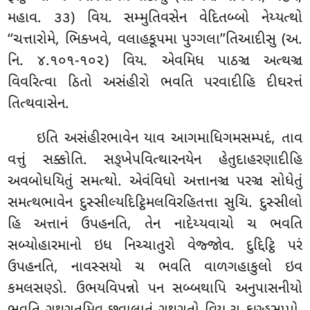
મહાવ. ૩૩) વિય. સમ્મુતિવસેન વેદિતબ્બો નેય્યત્થો
‘‘ચત્તારોમે, ભિક્ખવે, વલાહકૂપમા પુગ્ગલા’’તિઆદીસુ (અ.
નિ. ૪.૧૦૧-૧૦૨) વિય. એવમિધ પાઠઞ્ચ અત્થઞ્ચ
વિવરિત્વા ઠિતો અસંહીરો ભવતિ પરવાદીહિ દીઘરત્તં
તિત્થવાસેન.
ઇતિ અસંહીરભાવેન યાવ આગમાધિગમસમ્પદં, તાવ
વત્તું સક્કોતિ. સઙ્ખેપવિત્થારનયેન હેતુદાહરણાદીહિ
અવબોધયિતું સમત્થો. એવંવિધો અત્તાનઞ્ચ પરઞ્ચ સોધેતું
સમત્થભાવેન દુસ્સીલ્યદિટ્ઠિમલવિરહિતત્તા સુચિ. દુસ્સીલો
હિ અત્તાનં ઉપહનતિ, તેન નાદેય્યવાચો ચ ભવતિ
સબ્યોહારમાનો ઇધ નિચ્ચાતુરો વેજ્જોવ. દુદ્દિટ્ઠિ પરં
ઉપહનતિ, નાવસ્સયો ચ ભવતિ વાળગહાકુલો ઇવ
કમલસણ્ડો. ઉભયવિપન્નો પન સબ્બથાપિ અનુપાસનીયો