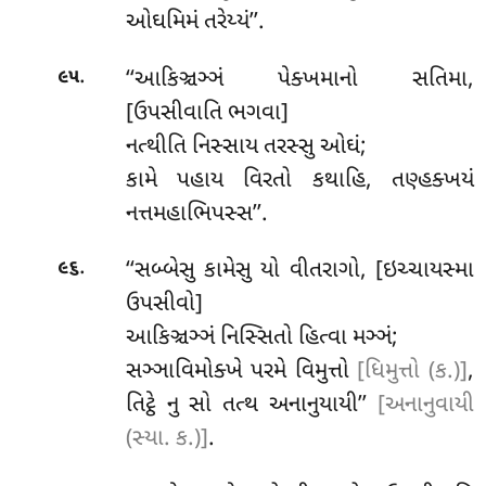
ઓઘમિમં તરેય્યં’’.
.
‘‘આકિઞ્ચઞ્ઞં
પેક્ખમાનો સતિમા,
૯૫
[ઉપસીવાતિ ભગવા]
નત્થીતિ નિસ્સાય તરસ્સુ ઓઘં;
કામે પહાય વિરતો કથાહિ, તણ્હક્ખયં
નત્તમહાભિપસ્સ’’.
.
‘‘સબ્બેસુ કામેસુ યો વીતરાગો, [ઇચ્ચાયસ્મા
૯૬
ઉપસીવો]
આકિઞ્ચઞ્ઞં નિસ્સિતો હિત્વા મઞ્ઞં;
સઞ્ઞાવિમોક્ખે પરમે વિમુત્તો
[ધિમુત્તો (ક.)]
,
તિટ્ઠે નુ સો તત્થ અનાનુયાયી’’
[અનાનુવાયી
(સ્યા. ક.)]
.