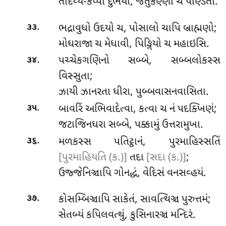
તોદેય્ય-કપ્પા દુભયો, જતુકણ્ણી ચ પણ્ડિતો.
.
ભદ્રાવુધો
ઉદયો ચ, પોસાલો ચાપિ બ્રાહ્મણો;
૩૩
મોઘરાજા ચ મેધાવી, પિઙ્ગિયો ચ મહાઇસિ.
.
પચ્ચેકગણિનો સબ્બે, સબ્બલોકસ્સ
૩૪
વિસ્સુતા;
ઝાયી ઝાનરતા ધીરા, પુબ્બવાસનવાસિતા.
.
બાવરિં અભિવાદેત્વા, કત્વા ચ નં પદક્ખિણં;
૩૫
જટાજિનધરા સબ્બે, પક્કામું ઉત્તરામુખા.
.
મળકસ્સ પતિટ્ઠાનં, પુરમાહિસ્સતિં
૩૬
[પુરમાહિયતિ (ક.)]
તદા
[સદા (ક.)]
;
ઉજ્જેનિઞ્ચાપિ ગોનદ્ધં, વેદિસં વનસવ્હયં.
.
કોસમ્બિઞ્ચાપિ સાકેતં, સાવત્થિઞ્ચ પુરુત્તમં;
૩૭
સેતબ્યં કપિલવત્થું, કુસિનારઞ્ચ મન્દિરં.