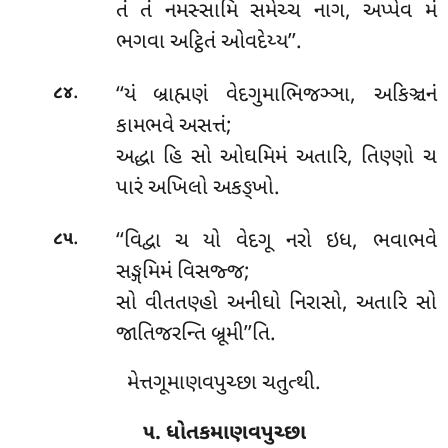
તં તં નમસ્સામિ સમેચ્ચ નાગ, અપ્પેવ મં
ભગવા અટ્ઠિતં ઓવદેય્ય’’.
.
‘‘યં બ્રાહ્મણં વેદગુમાભિજઞ્ઞા, અકિઞ્ચનં
૮૪
કામભવે અસત્તં;
અદ્ધા હિ સો ઓઘમિમં અતારિ, તિણ્ણો ચ
પારં અખિલો અકઙ્ખો.
.
‘‘વિદ્વા ચ યો વેદગૂ નરો ઇધ, ભવાભવે
૮૫
સઙ્ગમિમં વિસજ્જ;
સો વીતતણ્હો અનીઘો નિરાસો, અતારિ સો
જાતિજરન્તિ બ્રૂમી’’તિ.
મેત્તગૂમાણવપુચ્છા ચતુત્થી.
૫. ધોતકમાણવપુચ્છા