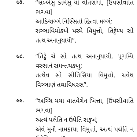
.
‘‘સબ્બેસુ કામેસુ યો વીતરાગો, [ઉપસીવાતિ
૯૭
ભગવા]
આકિઞ્ચઞ્ઞં નિસ્સિતો હિત્વા મઞ્ઞં;
સઞ્ઞાવિમોક્ખે પરમે વિમુત્તો, તિટ્ઠેય્ય સો
તત્થ અનાનુયાયી’’.
.
‘‘તિટ્ઠે ચે સો તત્થ અનાનુયાયી, પૂગમ્પિ
૯૮
વસ્સાનં સમન્તચક્ખુ;
તત્થેવ સો સીતિસિયા વિમુત્તો, ચવેથ
વિઞ્ઞાણં તથાવિધસ્સ’’.
.
‘‘અચ્ચિ
યથા વાતવેગેન ખિત્તા, [ઉપસીવાતિ
૯૯
ભગવા]
અત્થં પલેતિ ન ઉપેતિ સઙ્ખં;
એવં મુની નામકાયા વિમુત્તો, અત્થં પલેતિ ન