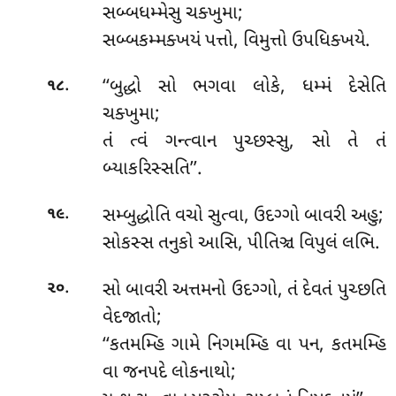
સબ્બધમ્મેસુ ચક્ખુમા;
સબ્બકમ્મક્ખયં પત્તો, વિમુત્તો ઉપધિક્ખયે.
.
‘‘બુદ્ધો સો ભગવા લોકે, ધમ્મં દેસેતિ
૧૮
ચક્ખુમા;
તં ત્વં ગન્ત્વાન પુચ્છસ્સુ, સો તે તં
બ્યાકરિસ્સતિ’’.
.
સમ્બુદ્ધોતિ
વચો સુત્વા, ઉદગ્ગો બાવરી અહુ;
૧૯
સોકસ્સ તનુકો આસિ, પીતિઞ્ચ વિપુલં લભિ.
.
સો
બાવરી અત્તમનો ઉદગ્ગો, તં દેવતં પુચ્છતિ
૨૦
વેદજાતો;
‘‘કતમમ્હિ ગામે નિગમમ્હિ વા પન, કતમમ્હિ
વા જનપદે લોકનાથો;