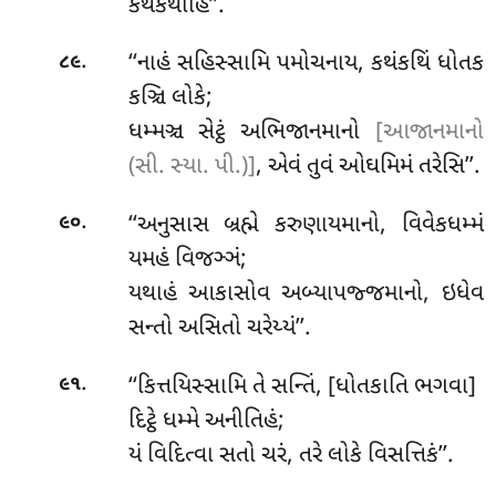
કથંકથાહિ’’.
.
‘‘નાહં
સહિસ્સામિ પમોચનાય, કથંકથિં ધોતક
૮૯
કઞ્ચિ લોકે;
ધમ્મઞ્ચ સેટ્ઠં અભિજાનમાનો
[આજાનમાનો
(સી. સ્યા. પી.)]
, એવં તુવં ઓઘમિમં તરેસિ’’.
.
‘‘અનુસાસ બ્રહ્મે કરુણાયમાનો, વિવેકધમ્મં
૯૦
યમહં વિજઞ્ઞં;
યથાહં આકાસોવ અબ્યાપજ્જમાનો, ઇધેવ
સન્તો અસિતો ચરેય્યં’’.
.
‘‘કિત્તયિસ્સામિ
તે સન્તિં, [ધોતકાતિ ભગવા]
૯૧
દિટ્ઠે ધમ્મે અનીતિહં;
યં વિદિત્વા સતો ચરં, તરે લોકે વિસત્તિકં’’.