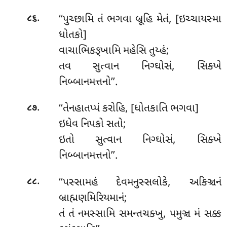
.
‘‘પુચ્છામિ તં ભગવા બ્રૂહિ મેતં, [ઇચ્ચાયસ્મા
૮૬
ધોતકો]
વાચાભિકઙ્ખામિ મહેસિ તુય્હં;
તવ સુત્વાન નિગ્ઘોસં, સિક્ખે
નિબ્બાનમત્તનો’’.
.
‘‘તેનહાતપ્પં કરોહિ, [ધોતકાતિ ભગવા]
૮૭
ઇધેવ નિપકો સતો;
ઇતો સુત્વાન નિગ્ઘોસં, સિક્ખે
નિબ્બાનમત્તનો’’.
.
‘‘પસ્સામહં દેવમનુસ્સલોકે, અકિઞ્ચનં
૮૮
બ્રાહ્મણમિરિયમાનં;
તં તં નમસ્સામિ સમન્તચક્ખુ, પમુઞ્ચ મં સક્ક