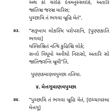
અથ કો ચરહિ દેવમનુસ્સલોકે, અતારિ
જાતિઞ્ચ જરઞ્ચ મારિસ;
પુચ્છામિ તં ભગવા બ્રૂહિ મેતં’’.
.
‘‘સઙ્ખાય
લોકસ્મિ પરોપરાનિ, [પુણ્ણકાતિ
૭૩
ભગવા]
યસ્સિઞ્જિતં નત્થિ કુહિઞ્ચિ લોકે;
સન્તો વિધૂમો અનીઘો નિરાસો, અતારિ સો
જાતિજરન્તિ બ્રૂમી’’તિ.
પુણ્ણકમાણવપુચ્છા તતિયા.
૪. મેત્તગૂમાણવપુચ્છા
.
‘‘પુચ્છામિ તં ભગવા બ્રૂહિ મેતં, [ઇચ્ચાયસ્મા
૭૪
મેત્તગૂ]