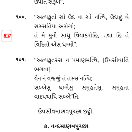
ઉપેતિ સઙ્ખં’’.
.
‘‘અત્થઙ્ગતો સો ઉદ વા સો નત્થિ, ઉદાહુ વે
૧૦૦
સસ્સતિયા અરોગો;
📜
તં મે મુની સાધુ વિયાકરોહિ, તથા હિ તે
વિદિતો એસ ધમ્મો’’.
.
‘‘અત્થઙ્ગતસ્સ ન પમાણમત્થિ, [ઉપસીવાતિ
૧૦૧
ભગવા]
યેન નં વજ્જું તં તસ્સ નત્થિ;
સબ્બેસુ ધમ્મેસુ સમૂહતેસુ, સમૂહતા
વાદપથાપિ સબ્બે’’તિ.
ઉપસીવમાણવપુચ્છા છટ્ઠી.
૭. નન્દમાણવપુચ્છા