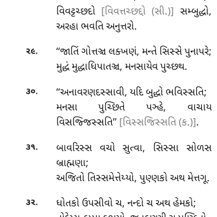
વિવટ્ટચ્છદો
[વિવત્તચ્છદ્દો (સી.)]
સમ્બુદ્ધો,
અરહા ભવતિ અનુત્તરો.
.
‘‘જાતિં ગોત્તઞ્ચ લક્ખણં, મન્તે સિસ્સે પુનાપરે;
૨૯
મુદ્ધં મુદ્ધાધિપાતઞ્ચ, મનસાયેવ પુચ્છથ.
.
‘‘અનાવરણદસ્સાવી, યદિ બુદ્ધો ભવિસ્સતિ;
૩૦
મનસા પુચ્છિતે પઞ્હે, વાચાય
વિસજ્જિસ્સતિ’’
[વિસ્સજિસ્સતિ (ક.)]
.
.
બાવરિસ્સ
વચો સુત્વા, સિસ્સા સોળસ
૩૧
બ્રાહ્મણા;
અજિતો તિસ્સમેત્તેય્યો, પુણ્ણકો અથ મેત્તગૂ.
.
ધોતકો ઉપસીવો ચ, નન્દો ચ અથ હેમકો;
૩૨