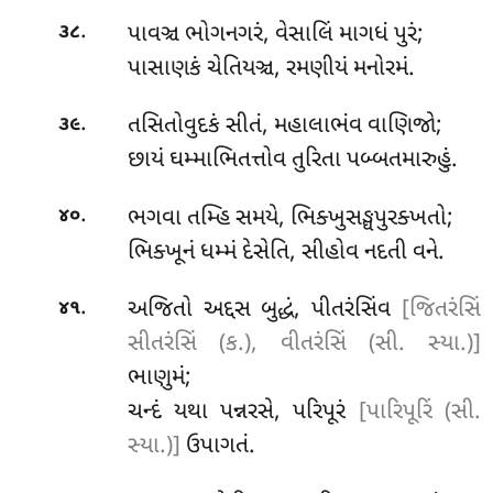
.
પાવઞ્ચ ભોગનગરં, વેસાલિં માગધં પુરં;
૩૮
પાસાણકં ચેતિયઞ્ચ, રમણીયં મનોરમં.
.
તસિતોવુદકં સીતં, મહાલાભંવ વાણિજો;
૩૯
છાયં ઘમ્માભિતત્તોવ તુરિતા પબ્બતમારુહું.
.
ભગવા તમ્હિ સમયે, ભિક્ખુસઙ્ઘપુરક્ખતો;
૪૦
ભિક્ખૂનં ધમ્મં દેસેતિ, સીહોવ નદતી વને.
.
અજિતો
અદ્દસ બુદ્ધં, પીતરંસિંવ
[જિતરંસિં
૪૧
સીતરંસિં (ક.), વીતરંસિં (સી. સ્યા.)]
ભાણુમં;
ચન્દં યથા પન્નરસે, પરિપૂરં
[પારિપૂરિં (સી.
સ્યા.)]
ઉપાગતં.