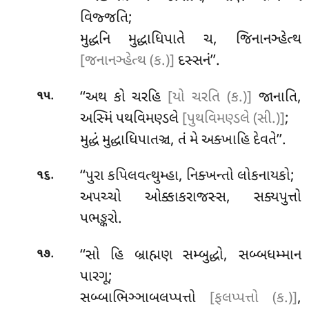
વિજ્જતિ;
મુદ્ધનિ મુદ્ધાધિપાતે ચ, જિનાનઞ્હેત્થ
[જનાનઞ્હેત્થ (ક.)]
દસ્સનં’’.
.
‘‘અથ
કો ચરહિ
[યો ચરતિ (ક.)]
જાનાતિ,
૧૫
અસ્મિં પથવિમણ્ડલે
[પુથવિમણ્ડલે (સી.)]
;
મુદ્ધં મુદ્ધાધિપાતઞ્ચ, તં મે અક્ખાહિ દેવતે’’.
.
‘‘પુરા કપિલવત્થુમ્હા, નિક્ખન્તો લોકનાયકો;
૧૬
અપચ્ચો ઓક્કાકરાજસ્સ, સક્યપુત્તો
પભઙ્કરો.
.
‘‘સો હિ બ્રાહ્મણ સમ્બુદ્ધો, સબ્બધમ્માન
૧૭
પારગૂ;
સબ્બાભિઞ્ઞાબલપ્પત્તો
[ફલપ્પત્તો (ક.)]
,