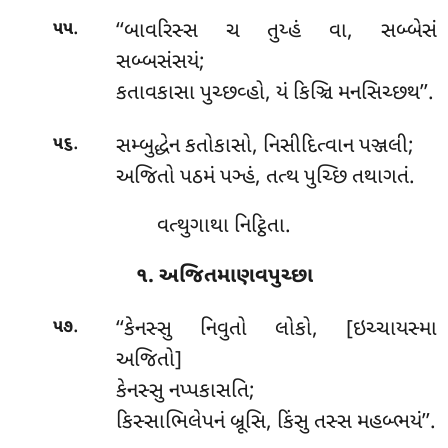
.
‘‘બાવરિસ્સ ચ તુય્હં વા, સબ્બેસં
૫૫
સબ્બસંસયં;
કતાવકાસા પુચ્છવ્હો, યં કિઞ્ચિ મનસિચ્છથ’’.
.
સમ્બુદ્ધેન કતોકાસો, નિસીદિત્વાન પઞ્જલી;
૫૬
અજિતો પઠમં પઞ્હં, તત્થ પુચ્છિ તથાગતં.
વત્થુગાથા નિટ્ઠિતા.
૧. અજિતમાણવપુચ્છા
.
‘‘કેનસ્સુ
નિવુતો લોકો, [ઇચ્ચાયસ્મા
૫૭
અજિતો]
કેનસ્સુ નપ્પકાસતિ;
કિસ્સાભિલેપનં બ્રૂસિ, કિંસુ તસ્સ મહબ્ભયં’’.