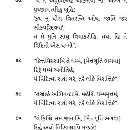
.
‘‘યં તં અપુચ્છિમ્હ અકિત્તયી નો, અઞ્ઞં તં
૭૭
પુચ્છામ તદિઙ્ઘ બ્રૂહિ;
‘કથં નુ ધીરા વિતરન્તિ ઓઘં, જાતિં જરં
સોકપરિદ્દવઞ્ચ’;
તં મે મુનિ સાધુ વિયાકરોહિ, તથા હિ તે
વિદિતો એસ ધમ્મો’’.
.
‘‘કિત્તયિસ્સામિ તે ધમ્મં, [મેત્તગૂતિ ભગવા]
૭૮
દિટ્ઠે ધમ્મે અનીતિહં;
યં વિદિત્વા સતો ચરં, તરે લોકે વિસત્તિકં’’.
.
‘‘તઞ્ચાહં અભિનન્દામિ, મહેસિ ધમ્મમુત્તમં;
૭૯
યં વિદિત્વા સતો ચરં, તરે લોકે વિસત્તિકં’’.
.
‘‘યં કિઞ્ચિ સમ્પજાનાસિ, [મેત્તગૂતિ ભગવા]
૮૦
ઉદ્ધં અધો તિરિયઞ્ચાપિ મજ્ઝે;