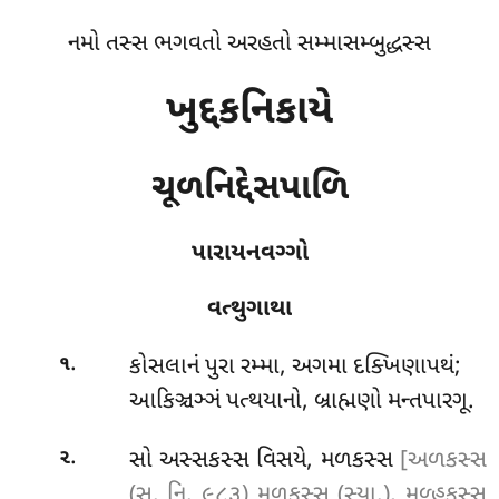
નમો તસ્સ ભગવતો અરહતો સમ્માસમ્બુદ્ધસ્સ
ખુદ્દકનિકાયે
ચૂળનિદ્દેસપાળિ
પારાયનવગ્ગો
વત્થુગાથા
.
કોસલાનં
પુરા રમ્મા, અગમા દક્ખિણાપથં;
૧
આકિઞ્ચઞ્ઞં પત્થયાનો, બ્રાહ્મણો મન્તપારગૂ.
.
સો અસ્સકસ્સ વિસયે, મળકસ્સ
[અળકસ્સ
૨
(સુ. નિ. ૯૮૩) મુળકસ્સ (સ્યા.), મૂળ્હકસ્સ