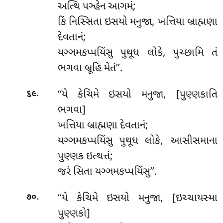
અત્થિ પઞ્હેન આગમં;
કિં નિસ્સિતા ઇસયો મનુજા, ખત્તિયા બ્રાહ્મણા
દેવતાનં;
યઞ્ઞમકપ્પયિંસુ પુથૂધ લોકે, પુચ્છામિ તં
ભગવા બ્રૂહિ મેતં’’.
.
‘‘યે કેચિમે ઇસયો મનુજા, [પુણ્ણકાતિ
૬૯
ભગવા]
ખત્તિયા બ્રાહ્મણા દેવતાનં;
યઞ્ઞમકપ્પયિંસુ પુથૂધ લોકે, આસીસમાના
પુણ્ણક ઇત્થત્તં;
જરં સિતા યઞ્ઞમકપ્પયિંસુ’’.
.
‘‘યે
કેચિમે ઇસયો મનુજા, [ઇચ્ચાયસ્મા
૭૦
પુણ્ણકો]