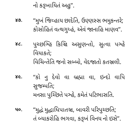
નો કઙ્ખાયિતં અહુ’’.
.
‘‘મુખં જિવ્હાય છાદેતિ, ઉણ્ણસ્સ ભમુકન્તરે;
૪૭
કોસોહિતં વત્થગુય્હં, એવં જાનાહિ માણવ’’.
.
પુચ્છઞ્હિ
કિઞ્ચિ અસુણન્તો, સુત્વા પઞ્હે
૪૮
વિયાકતે;
વિચિન્તેતિ જનો સબ્બો, વેદજાતો કતઞ્જલી.
.
‘‘કો નુ દેવો વા બ્રહ્મા વા, ઇન્દો વાપિ
૪૯
સુજમ્પતિ;
મનસા પુચ્છિતે પઞ્હે, કમેતં પટિભાસતિ.
.
‘‘મુદ્ધં મુદ્ધાધિપાતઞ્ચ, બાવરી પરિપુચ્છતિ;
૫૦
તં બ્યાકરોહિ ભગવા, કઙ્ખં વિનય નો ઇસે’’.