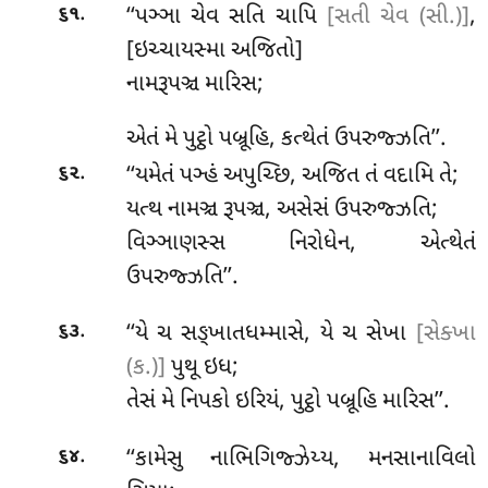
.
‘‘પઞ્ઞા ચેવ સતિ ચાપિ
[સતી ચેવ (સી.)]
,
૬૧
[ઇચ્ચાયસ્મા અજિતો]
નામરૂપઞ્ચ મારિસ;
એતં મે પુટ્ઠો પબ્રૂહિ, કત્થેતં ઉપરુજ્ઝતિ’’.
.
‘‘યમેતં પઞ્હં અપુચ્છિ, અજિત તં વદામિ તે;
૬૨
યત્થ નામઞ્ચ રૂપઞ્ચ, અસેસં ઉપરુજ્ઝતિ;
વિઞ્ઞાણસ્સ નિરોધેન, એત્થેતં
ઉપરુજ્ઝતિ’’.
.
‘‘યે ચ સઙ્ખાતધમ્માસે, યે ચ સેખા
[સેક્ખા
૬૩
(ક.)]
પુથૂ ઇધ;
તેસં મે નિપકો ઇરિયં, પુટ્ઠો પબ્રૂહિ મારિસ’’.
.
‘‘કામેસુ નાભિગિજ્ઝેય્ય, મનસાનાવિલો
૬૪