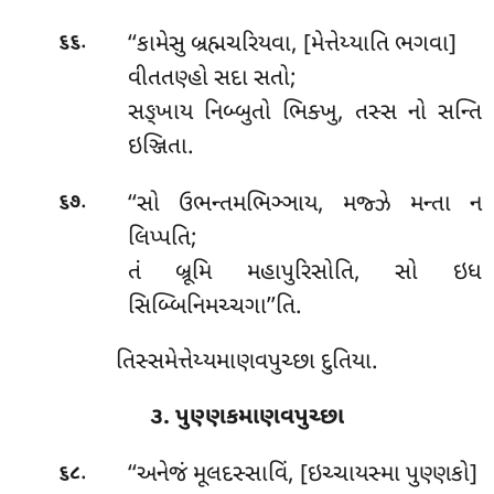
.
‘‘કામેસુ
બ્રહ્મચરિયવા, [મેત્તેય્યાતિ ભગવા]
૬૬
વીતતણ્હો સદા સતો;
સઙ્ખાય નિબ્બુતો ભિક્ખુ, તસ્સ નો સન્તિ
ઇઞ્જિતા.
.
‘‘સો ઉભન્તમભિઞ્ઞાય, મજ્ઝે મન્તા ન
૬૭
લિપ્પતિ;
તં બ્રૂમિ મહાપુરિસોતિ, સો ઇધ
સિબ્બિનિમચ્ચગા’’તિ.
તિસ્સમેત્તેય્યમાણવપુચ્છા દુતિયા.
૩. પુણ્ણકમાણવપુચ્છા
.
‘‘અનેજં મૂલદસ્સાવિં, [ઇચ્ચાયસ્મા પુણ્ણકો]
૬૮