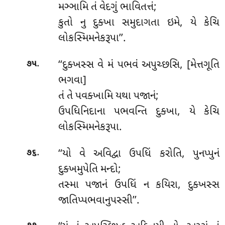
મઞ્ઞામિ તં વેદગું ભાવિતત્તં;
કુતો નુ દુક્ખા સમુદાગતા ઇમે, યે કેચિ
લોકસ્મિમનેકરૂપા’’.
.
‘‘દુક્ખસ્સ
વે મં પભવં અપુચ્છસિ, [મેત્તગૂતિ
૭૫
ભગવા]
તં તે પવક્ખામિ યથા પજાનં;
ઉપધિનિદાના પભવન્તિ દુક્ખા, યે કેચિ
લોકસ્મિમનેકરૂપા.
.
‘‘યો વે અવિદ્વા ઉપધિં કરોતિ, પુનપ્પુનં
૭૬
દુક્ખમુપેતિ મન્દો;
તસ્મા પજાનં ઉપધિં ન કયિરા, દુક્ખસ્સ
જાતિપ્પભવાનુપસ્સી’’.