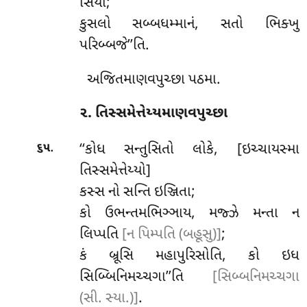
સિયા;
કુસલો સબ્બધમ્માનં, સતો ભિક્ખુ
પરિબ્બજે’’તિ.
અજિતમાણવપુચ્છા પઠમા.
૨. તિસ્સમેત્તેય્યમાણવપુચ્છા
.
‘‘કોધ
સન્તુસિતો લોકે, [ઇચ્ચાયસ્મા
૬૫
તિસ્સમેત્તેય્યો]
કસ્સ નો સન્તિ ઇઞ્જિતા;
કો ઉભન્તમભિઞ્ઞાય, મજ્ઝે મન્તા ન
લિપ્પતિ
[ન પિમ્પતિ (બહૂસુ)]
;
કં બ્રૂસિ મહાપુરિસોતિ, કો ઇધ
સિબ્બિનિમચ્ચગા’’તિ
[સિબ્બનિમચ્ચગા
(સી. સ્યા.)]
.