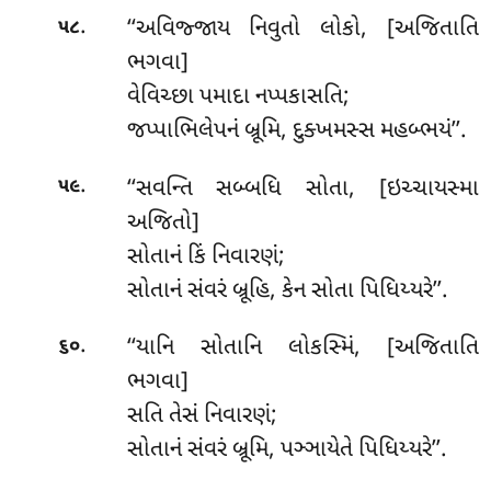
.
‘‘અવિજ્જાય
નિવુતો લોકો, [અજિતાતિ
૫૮
ભગવા]
વેવિચ્છા પમાદા નપ્પકાસતિ;
જપ્પાભિલેપનં બ્રૂમિ, દુક્ખમસ્સ મહબ્ભયં’’.
.
‘‘સવન્તિ સબ્બધિ સોતા, [ઇચ્ચાયસ્મા
૫૯
અજિતો]
સોતાનં કિં નિવારણં;
સોતાનં સંવરં બ્રૂહિ, કેન સોતા પિધિય્યરે’’.
.
‘‘યાનિ સોતાનિ લોકસ્મિં, [અજિતાતિ
૬૦
ભગવા]
સતિ તેસં નિવારણં;
સોતાનં સંવરં બ્રૂમિ, પઞ્ઞાયેતે પિધિય્યરે’’.