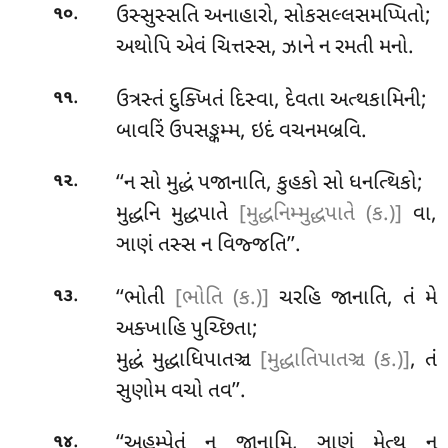
.
ઉસ્સુસ્સતિ અનાહારો, સોકસલ્લસમપ્પિતો;
૧૦
અથોપિ એવં ચિત્તસ્સ, ઝાને ન રમતી મનો.
.
ઉત્રસ્તં દુક્ખિતં દિસ્વા, દેવતા અત્થકામિની;
૧૧
બાવરિં ઉપસઙ્કમ્મ, ઇદં વચનમબ્રવિ.
.
‘‘ન સો મુદ્ધં પજાનાતિ, કુહકો સો ધનત્થિકો;
૧૨
મુદ્ધનિ મુદ્ધપાતે
[મુદ્ધનિમ્મુદ્ધપાતે (ક.)]
વા,
ઞાણં તસ્સ ન વિજ્જતિ’’.
.
‘‘ભોતી
[ભોતિ (ક.)]
ચરહિ જાનાતિ, તં મે
૧૩
અક્ખાહિ પુચ્છિતા;
મુદ્ધં મુદ્ધાધિપાતઞ્ચ
[મુદ્ધાતિપાતઞ્ચ (ક.)]
, તં
સુણોમ વચો તવ’’.
.
‘‘અહમ્પેતં ન જાનામિ, ઞાણં મેત્થ ન
૧૪