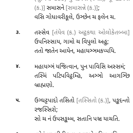
(ક.)]
સમાસને
[સમાસન્ને (ક.)]
;
વસિ ગોધાવરીકૂલે, ઉઞ્છેન ચ ફલેન ચ.
.
તસ્સેવ
[તંયેવ (ક.) અટ્ઠકથા ઓલોકેતબ્બા]
૩
ઉપનિસ્સાય, ગામો ચ વિપુલો અહુ;
તતો જાતેન આયેન, મહાયઞ્ઞમકપ્પયિ.
.
મહાયઞ્ઞં યજિત્વાન, પુન પાવિસિ અસ્સમં;
૪
તસ્મિં પટિપવિટ્ઠમ્હિ, અઞ્ઞો આગઞ્છિ
બ્રાહ્મણો.
.
ઉગ્ઘટ્ટપાદો
તસિતો
[તસ્સિતો (ક.)]
, પઙ્કદન્તો
૫
રજસ્સિરો;
સો
ચ નં ઉપસઙ્કમ્મ, સતાનિ પઞ્ચ યાચતિ.