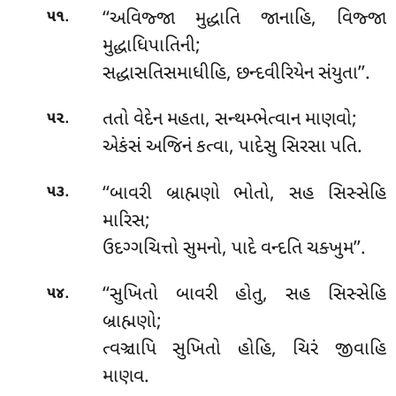
.
‘‘અવિજ્જા
મુદ્ધાતિ જાનાહિ, વિજ્જા
૫૧
મુદ્ધાધિપાતિની;
સદ્ધાસતિસમાધીહિ, છન્દવીરિયેન સંયુતા’’.
.
તતો વેદેન મહતા, સન્થમ્ભેત્વાન માણવો;
૫૨
એકંસં અજિનં કત્વા, પાદેસુ સિરસા પતિ.
.
‘‘બાવરી બ્રાહ્મણો ભોતો, સહ સિસ્સેહિ
૫૩
મારિસ;
ઉદગ્ગચિત્તો સુમનો, પાદે વન્દતિ ચક્ખુમ’’.
.
‘‘સુખિતો બાવરી હોતુ, સહ સિસ્સેહિ
૫૪
બ્રાહ્મણો;
ત્વઞ્ચાપિ સુખિતો હોહિ, ચિરં જીવાહિ
માણવ.