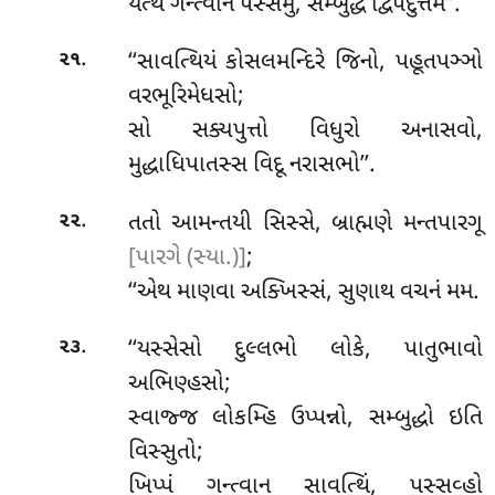
યત્થ ગન્ત્વાન પસ્સેમુ, સમ્બુદ્ધં દ્વિપદુત્તમં’’.
.
‘‘સાવત્થિયં કોસલમન્દિરે જિનો, પહૂતપઞ્ઞો
૨૧
વરભૂરિમેધસો;
સો સક્યપુત્તો વિધુરો અનાસવો,
મુદ્ધાધિપાતસ્સ વિદૂ નરાસભો’’.
.
તતો
આમન્તયી સિસ્સે, બ્રાહ્મણે મન્તપારગૂ
૨૨
[પારગે (સ્યા.)]
;
‘‘એથ માણવા અક્ખિસ્સં, સુણાથ વચનં મમ.
.
‘‘યસ્સેસો દુલ્લભો લોકે, પાતુભાવો
૨૩
અભિણ્હસો;
સ્વાજ્જ લોકમ્હિ ઉપ્પન્નો, સમ્બુદ્ધો ઇતિ
વિસ્સુતો;
ખિપ્પં ગન્ત્વાન સાવત્થિં, પસ્સવ્હો