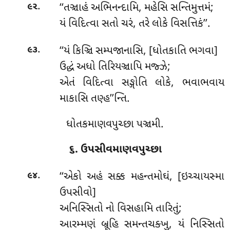
.
‘‘તઞ્ચાહં અભિનન્દામિ, મહેસિ સન્તિમુત્તમં;
૯૨
યં વિદિત્વા સતો ચરં, તરે લોકે વિસત્તિકં’’.
.
‘‘યં કિઞ્ચિ સમ્પજાનાસિ, [ધોતકાતિ ભગવા]
૯૩
ઉદ્ધં અધો તિરિયઞ્ચાપિ મજ્ઝે;
એતં વિદિત્વા સઙ્ગોતિ લોકે, ભવાભવાય
માકાસિ તણ્હ’’ન્તિ.
ધોતકમાણવપુચ્છા પઞ્ચમી.
૬. ઉપસીવમાણવપુચ્છા
.
‘‘એકો અહં સક્ક મહન્તમોઘં, [ઇચ્ચાયસ્મા
૯૪
ઉપસીવો]
અનિસ્સિતો નો વિસહામિ તારિતું;
આરમ્મણં બ્રૂહિ સમન્તચક્ખુ, યં નિસ્સિતો