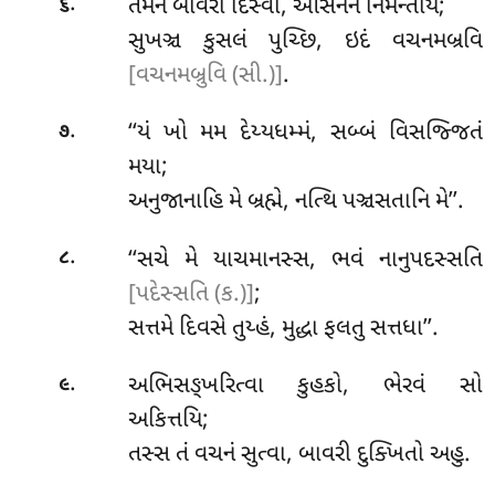
.
તમેનં બાવરી દિસ્વા, આસનેન નિમન્તયિ;
૬
સુખઞ્ચ કુસલં પુચ્છિ, ઇદં વચનમબ્રવિ
[વચનમબ્રુવિ (સી.)]
.
.
‘‘યં ખો મમ દેય્યધમ્મં, સબ્બં વિસજ્જિતં
૭
મયા;
અનુજાનાહિ મે બ્રહ્મે, નત્થિ પઞ્ચસતાનિ મે’’.
.
‘‘સચે
મે યાચમાનસ્સ, ભવં નાનુપદસ્સતિ
૮
[પદેસ્સતિ (ક.)]
;
સત્તમે દિવસે તુય્હં, મુદ્ધા ફલતુ સત્તધા’’.
.
અભિસઙ્ખરિત્વા કુહકો, ભેરવં સો
૯
અકિત્તયિ;
તસ્સ તં વચનં સુત્વા, બાવરી દુક્ખિતો અહુ.