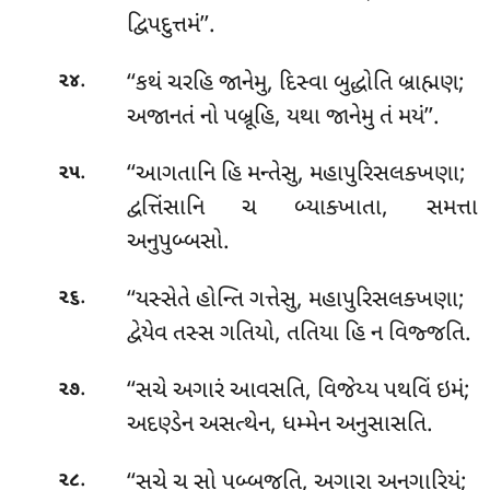
દ્વિપદુત્તમં’’.
.
‘‘કથં ચરહિ જાનેમુ, દિસ્વા બુદ્ધોતિ બ્રાહ્મણ;
૨૪
અજાનતં નો પબ્રૂહિ, યથા જાનેમુ તં મયં’’.
.
‘‘આગતાનિ હિ મન્તેસુ, મહાપુરિસલક્ખણા;
૨૫
દ્વત્તિંસાનિ ચ બ્યાક્ખાતા, સમત્તા
અનુપુબ્બસો.
.
‘‘યસ્સેતે હોન્તિ ગત્તેસુ, મહાપુરિસલક્ખણા;
૨૬
દ્વેયેવ તસ્સ ગતિયો, તતિયા હિ ન વિજ્જતિ.
.
‘‘સચે અગારં આવસતિ, વિજેય્ય પથવિં ઇમં;
૨૭
અદણ્ડેન અસત્થેન, ધમ્મેન અનુસાસતિ.
.
‘‘સચે ચ સો પબ્બજતિ, અગારા અનગારિયં;
૨૮