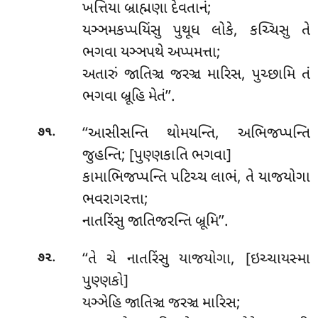
ખત્તિયા બ્રાહ્મણા દેવતાનં;
યઞ્ઞમકપ્પયિંસુ પુથૂધ લોકે, કચ્ચિસુ તે
ભગવા યઞ્ઞપથે અપ્પમત્તા;
અતારું જાતિઞ્ચ જરઞ્ચ મારિસ, પુચ્છામિ તં
ભગવા બ્રૂહિ મેતં’’.
.
‘‘આસીસન્તિ થોમયન્તિ, અભિજપ્પન્તિ
૭૧
જુહન્તિ; [પુણ્ણકાતિ ભગવા]
કામાભિજપ્પન્તિ પટિચ્ચ લાભં, તે યાજયોગા
ભવરાગરત્તા;
નાતરિંસુ જાતિજરન્તિ બ્રૂમિ’’.
.
‘‘તે ચે નાતરિંસુ યાજયોગા, [ઇચ્ચાયસ્મા
૭૨
પુણ્ણકો]
યઞ્ઞેહિ જાતિઞ્ચ જરઞ્ચ મારિસ;