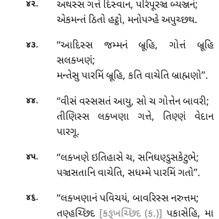
.
અથસ્સ ગત્તે દિસ્વાન, પરિપૂરઞ્ચ બ્યઞ્જનં;
૪૨
એકમન્તં ઠિતો હટ્ઠો, મનોપઞ્હે અપુચ્છથ.
.
‘‘આદિસ્સ જમ્મનં બ્રૂહિ, ગોત્તં બ્રૂહિ
૪૩
સલક્ખણં;
મન્તેસુ પારમિં બ્રૂહિ, કતિ વાચેતિ બ્રાહ્મણો’’.
.
‘‘વીસં
વસ્સસતં આયુ, સો ચ ગોત્તેન બાવરી;
૪૪
તીણિસ્સ લક્ખણા ગત્તે, તિણ્ણં વેદાન
પારગૂ.
.
‘‘લક્ખણે ઇતિહાસે ચ, સનિઘણ્ડુસકેટુભે;
૪૫
પઞ્ચસતાનિ વાચેતિ, સધમ્મે પારમિં ગતો’’.
.
‘‘લક્ખણાનં પવિચયં, બાવરિસ્સ નરુત્તમ;
૪૬
તણ્હચ્છિદ
[કઙ્ખચ્છિદ (ક.)]
પકાસેહિ, મા