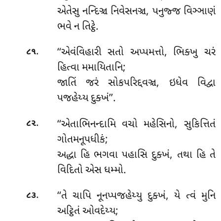
એતેસુ નન્દિઞ્ચ નિવેસનઞ્ચ, પનુજ્જ વિઞ્ઞાણં
ભવે ન તિટ્ઠે.
.
‘‘એવંવિહારી
સતો અપ્પમત્તો, ભિક્ખુ ચરં
૮૧
હિત્વા મમાયિતાનિ;
જાતિં જરં સોકપરિદ્દવઞ્ચ, ઇધેવ વિદ્વા
પજહેય્ય દુક્ખં’’.
.
‘‘એતાભિનન્દામિ
વચો મહેસિનો, સુકિત્તિતં
૮૨
ગોતમનૂપધીકં;
અદ્ધા હિ ભગવા પહાસિ દુક્ખં, તથા હિ તે
વિદિતો એસ ધમ્મો.
.
‘‘તે ચાપિ નૂનપ્પજહેય્યુ દુક્ખં, યે ત્વં મુનિ
૮૩
અટ્ઠિતં ઓવદેય્ય;