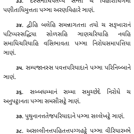
. દસ્સનાધિપતેય્યં સન્તો ચ વિહારાધિગમો
૩૩
પણીતાધિમુત્તતા પઞ્ઞા અરણવિહારે ઞાણં.
. દ્વીહિ
બલેહિ સમન્નાગતત્તા તયો ચ સઙ્ખારાનં
૩૪
પટિપ્પસ્સદ્ધિયા સોળસહિ ઞાણચરિયાહિ નવહિ
સમાધિચરિયાહિ વસિભાવતા પઞ્ઞા નિરોધસમાપત્તિયા
ઞાણં.
. સમ્પજાનસ્સ પવત્તપરિયાદાને
પઞ્ઞા પરિનિબ્બાને
૩૫
ઞાણં.
. સબ્બધમ્માનં સમ્મા સમુચ્છેદે નિરોધે ચ
૩૬
અનુપટ્ઠાનતા પઞ્ઞા સમસીસટ્ઠે ઞાણં.
. પુથુનાનત્તતેજપરિયાદાને
પઞ્ઞા સલ્લેખટ્ઠે ઞાણં.
૩૭
. અસલ્લીનત્તપહિતત્તપગ્ગહટ્ઠે પઞ્ઞા વીરિયારમ્ભે
૩૮