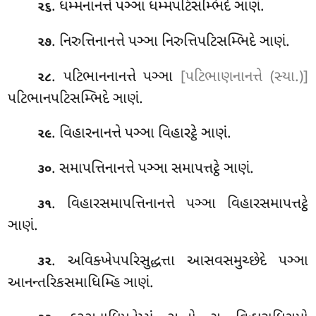
. ધમ્મનાનત્તે પઞ્ઞા ધમ્મપટિસમ્ભિદે ઞાણં.
૨૬
. નિરુત્તિનાનત્તે પઞ્ઞા નિરુત્તિપટિસમ્ભિદે ઞાણં.
૨૭
. પટિભાનનાનત્તે પઞ્ઞા
[પટિભાણનાનત્તે (સ્યા.)]
૨૮
પટિભાનપટિસમ્ભિદે ઞાણં.
. વિહારનાનત્તે પઞ્ઞા વિહારટ્ઠે ઞાણં.
૨૯
. સમાપત્તિનાનત્તે પઞ્ઞા સમાપત્તટ્ઠે ઞાણં.
૩૦
. વિહારસમાપત્તિનાનત્તે પઞ્ઞા વિહારસમાપત્તટ્ઠે
૩૧
ઞાણં.
. અવિક્ખેપપરિસુદ્ધત્તા આસવસમુચ્છેદે પઞ્ઞા
૩૨
આનન્તરિકસમાધિમ્હિ ઞાણં.