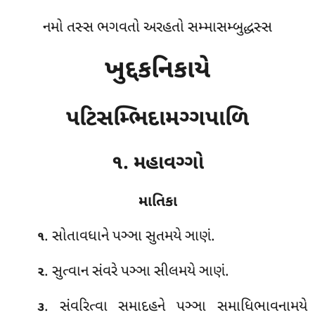
નમો તસ્સ ભગવતો અરહતો સમ્માસમ્બુદ્ધસ્સ
ખુદ્દકનિકાયે
પટિસમ્ભિદામગ્ગપાળિ
૧. મહાવગ્ગો
માતિકા
. સોતાવધાને
પઞ્ઞા સુતમયે ઞાણં.
૧
. સુત્વાન સંવરે પઞ્ઞા સીલમયે ઞાણં.
૨
. સંવરિત્વા સમાદહને પઞ્ઞા સમાધિભાવનામયે
૩