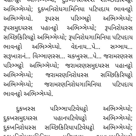
પહાનટ્ઠો
અભિઞ્ઞેય્યો; દુક્ખનિરોધસ્સ સચ્છિકિરિયટ્ઠો
અભિઞ્ઞેય્યો; દુક્ખનિરોધગામિનિયા પટિપદાય ભાવનટ્ઠો
અભિઞ્ઞેય્યો. રૂપસ્સ પરિઞ્ઞટ્ઠો અભિઞ્ઞેય્યો;
રૂપસમુદયસ્સ પહાનટ્ઠો અભિઞ્ઞેય્યો; રૂપનિરોધસ્સ
સચ્છિકિરિયટ્ઠો અભિઞ્ઞેય્યો; રૂપનિરોધગામિનિયા પટિપદાય
ભાવનટ્ઠો અભિઞ્ઞેય્યો. વેદનાય…પે… સઞ્ઞાય…
સઙ્ખારાનં… વિઞ્ઞાણસ્સ… ચક્ખુસ્સ…પે… જરામરણસ્સ
પરિઞ્ઞટ્ઠો અભિઞ્ઞેય્યો; જરામરણસમુદયસ્સ પહાનટ્ઠો
અભિઞ્ઞેય્યો; જરામરણનિરોધસ્સ સચ્છિકિરિયટ્ઠો
અભિઞ્ઞેય્યો; જરામરણનિરોધગામિનિયા પટિપદાય
ભાવનટ્ઠો અભિઞ્ઞેય્યો.
દુક્ખસ્સ પરિઞ્ઞાપટિવેધટ્ઠો અભિઞ્ઞેય્યો;
દુક્ખસમુદયસ્સ પહાનપટિવેધટ્ઠો અભિઞ્ઞેય્યો;
દુક્ખનિરોધસ્સ સચ્છિકિરિયાપટિવેધટ્ઠો અભિઞ્ઞેય્યો;