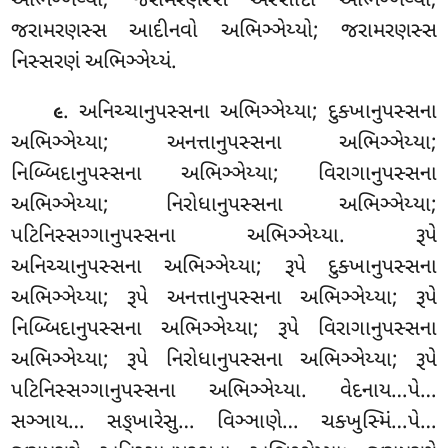
અભિઞ્ઞેય્યા; જરામરણસ્સ અસ્સાદો અભિઞ્ઞેય્યો;
જરામરણસ્સ આદીનવો અભિઞ્ઞેય્યો; જરામરણસ્સ
નિસ્સરણં અભિઞ્ઞેય્યં.
. અનિચ્ચાનુપસ્સના અભિઞ્ઞેય્યા; દુક્ખાનુપસ્સના
૯
અભિઞ્ઞેય્યા; અનત્તાનુપસ્સના અભિઞ્ઞેય્યા;
નિબ્બિદાનુપસ્સના અભિઞ્ઞેય્યા; વિરાગાનુપસ્સના
અભિઞ્ઞેય્યા; નિરોધાનુપસ્સના અભિઞ્ઞેય્યા;
પટિનિસ્સગ્ગાનુપસ્સના અભિઞ્ઞેય્યા. રૂપે
અનિચ્ચાનુપસ્સના અભિઞ્ઞેય્યા; રૂપે દુક્ખાનુપસ્સના
અભિઞ્ઞેય્યા; રૂપે અનત્તાનુપસ્સના અભિઞ્ઞેય્યા; રૂપે
નિબ્બિદાનુપસ્સના અભિઞ્ઞેય્યા; રૂપે વિરાગાનુપસ્સના
અભિઞ્ઞેય્યા; રૂપે નિરોધાનુપસ્સના અભિઞ્ઞેય્યા; રૂપે
પટિનિસ્સગ્ગાનુપસ્સના અભિઞ્ઞેય્યા. વેદનાય…પે…
સઞ્ઞાય… સઙ્ખારેસુ… વિઞ્ઞાણે… ચક્ખુસ્મિં…પે…