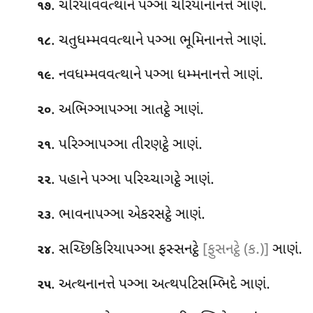
. ચરિયાવવત્થાને પઞ્ઞા ચરિયાનાનત્તે ઞાણં.
૧૭
. ચતુધમ્મવવત્થાને પઞ્ઞા ભૂમિનાનત્તે ઞાણં.
૧૮
. નવધમ્મવવત્થાને પઞ્ઞા ધમ્મનાનત્તે ઞાણં.
૧૯
. અભિઞ્ઞાપઞ્ઞા ઞાતટ્ઠે ઞાણં.
૨૦
. પરિઞ્ઞાપઞ્ઞા તીરણટ્ઠે ઞાણં.
૨૧
. પહાને પઞ્ઞા પરિચ્ચાગટ્ઠે ઞાણં.
૨૨
. ભાવનાપઞ્ઞા એકરસટ્ઠે ઞાણં.
૨૩
. સચ્છિકિરિયાપઞ્ઞા ફસ્સનટ્ઠે
[ફુસનટ્ઠે (ક.)]
ઞાણં.
૨૪
. અત્થનાનત્તે પઞ્ઞા અત્થપટિસમ્ભિદે
ઞાણં.
૨૫