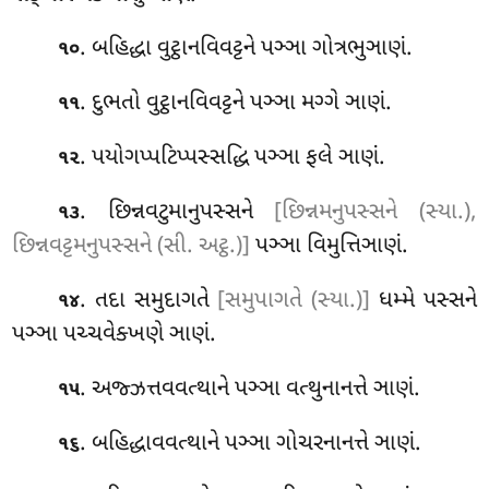
. બહિદ્ધા વુટ્ઠાનવિવટ્ટને પઞ્ઞા ગોત્રભુઞાણં.
૧૦
. દુભતો વુટ્ઠાનવિવટ્ટને પઞ્ઞા મગ્ગે ઞાણં.
૧૧
. પયોગપ્પટિપ્પસ્સદ્ધિ પઞ્ઞા ફલે ઞાણં
.
૧૨
. છિન્નવટુમાનુપસ્સને
[છિન્નમનુપસ્સને (સ્યા.),
૧૩
છિન્નવટ્ટમનુપસ્સને (સી. અટ્ઠ.)]
પઞ્ઞા વિમુત્તિઞાણં.
. તદા સમુદાગતે
[સમુપાગતે (સ્યા.)]
ધમ્મે પસ્સને
૧૪
પઞ્ઞા પચ્ચવેક્ખણે ઞાણં.
. અજ્ઝત્તવવત્થાને પઞ્ઞા વત્થુનાનત્તે ઞાણં.
૧૫
. બહિદ્ધાવવત્થાને પઞ્ઞા ગોચરનાનત્તે ઞાણં.
૧૬