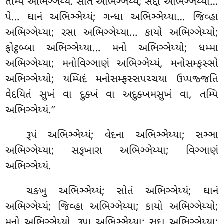
તમ્પિ અભિઞ્ઞેય્યં. સોતં અભિઞ્ઞેય્યં; સદ્દા
અભિઞ્ઞેય્યા…
પે… ઘાનં અભિઞ્ઞેય્યં; ગન્ધા અભિઞ્ઞેય્યા… જિવ્હા
અભિઞ્ઞેય્યા; રસા અભિઞ્ઞેય્યા… કાયો અભિઞ્ઞેય્યો;
ફોટ્ઠબ્બા અભિઞ્ઞેય્યા… મનો
અભિઞ્ઞેય્યો; ધમ્મા
અભિઞ્ઞેય્યા; મનોવિઞ્ઞાણં અભિઞ્ઞેય્યં, મનોસમ્ફસ્સો
અભિઞ્ઞેય્યો; યમ્પિદં મનોસમ્ફસ્સપચ્ચયા ઉપ્પજ્જતિ
વેદયિતં સુખં વા દુક્ખં વા અદુક્ખમસુખં વા, તમ્પિ
અભિઞ્ઞેય્યં.’’
રૂપં અભિઞ્ઞેય્યં; વેદના અભિઞ્ઞેય્યા; સઞ્ઞા
અભિઞ્ઞેય્યા; સઙ્ખારા અભિઞ્ઞેય્યા; વિઞ્ઞાણં
અભિઞ્ઞેય્યં.
ચક્ખુ અભિઞ્ઞેય્યં; સોતં અભિઞ્ઞેય્યં; ઘાનં
અભિઞ્ઞેય્યં; જિવ્હા અભિઞ્ઞેય્યા; કાયો અભિઞ્ઞેય્યો;
મનો અભિઞ્ઞેય્યો. રૂપા અભિઞ્ઞેય્યા; સદ્દા અભિઞ્ઞેય્યા;