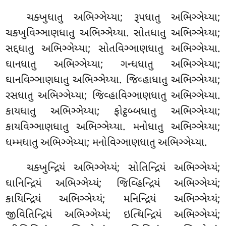
ચક્ખુધાતુ અભિઞ્ઞેય્યા; રૂપધાતુ અભિઞ્ઞેય્યા;
ચક્ખુવિઞ્ઞાણધાતુ અભિઞ્ઞેય્યા. સોતધાતુ અભિઞ્ઞેય્યા;
સદ્દધાતુ અભિઞ્ઞેય્યા; સોતવિઞ્ઞાણધાતુ અભિઞ્ઞેય્યા.
ઘાનધાતુ અભિઞ્ઞેય્યા; ગન્ધધાતુ અભિઞ્ઞેય્યા;
ઘાનવિઞ્ઞાણધાતુ અભિઞ્ઞેય્યા. જિવ્હાધાતુ અભિઞ્ઞેય્યા
;
રસધાતુ
અભિઞ્ઞેય્યા; જિવ્હાવિઞ્ઞાણધાતુ અભિઞ્ઞેય્યા.
કાયધાતુ અભિઞ્ઞેય્યા; ફોટ્ઠબ્બધાતુ અભિઞ્ઞેય્યા;
કાયવિઞ્ઞાણધાતુ અભિઞ્ઞેય્યા. મનોધાતુ અભિઞ્ઞેય્યા;
ધમ્મધાતુ અભિઞ્ઞેય્યા; મનોવિઞ્ઞાણધાતુ અભિઞ્ઞેય્યા.
ચક્ખુન્દ્રિયં અભિઞ્ઞેય્યં; સોતિન્દ્રિયં અભિઞ્ઞેય્યં;
ઘાનિન્દ્રિયં અભિઞ્ઞેય્યં; જિવ્હિન્દ્રિયં અભિઞ્ઞેય્યં;
કાયિન્દ્રિયં અભિઞ્ઞેય્યં; મનિન્દ્રિયં અભિઞ્ઞેય્યં;
જીવિતિન્દ્રિયં અભિઞ્ઞેય્યં; ઇત્થિન્દ્રિયં અભિઞ્ઞેય્યં;