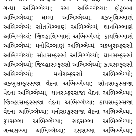
ગન્ધા અભિઞ્ઞેય્યા; રસા અભિઞ્ઞેય્યા; ફોટ્ઠબ્બા
અભિઞ્ઞેય્યા; ધમ્મા અભિઞ્ઞેય્યા. ચક્ખુવિઞ્ઞાણં
અભિઞ્ઞેય્યં; સોતવિઞ્ઞાણં અભિઞ્ઞેય્યં; ઘાનવિઞ્ઞાણં
અભિઞ્ઞેય્યં; જિવ્હાવિઞ્ઞાણં અભિઞ્ઞેય્યં; કાયવિઞ્ઞાણં
અભિઞ્ઞેય્યં; મનોવિઞ્ઞાણં અભિઞ્ઞેય્યં. ચક્ખુસમ્ફસ્સો
અભિઞ્ઞેય્યો
; સોતસમ્ફસ્સો અભિઞ્ઞેય્યો; ઘાનસમ્ફસ્સો
અભિઞ્ઞેય્યો; જિવ્હાસમ્ફસ્સો અભિઞ્ઞેય્યો; કાયસમ્ફસ્સો
અભિઞ્ઞેય્યો; મનોસમ્ફસ્સો અભિઞ્ઞેય્યો;
ચક્ખુસમ્ફસ્સજા વેદના અભિઞ્ઞેય્યા; સોતસમ્ફસ્સજા
વેદના અભિઞ્ઞેય્યા; ઘાનસમ્ફસ્સજા વેદના અભિઞ્ઞેય્યા
;
જિવ્હાસમ્ફસ્સજા વેદના અભિઞ્ઞેય્યા; કાયસમ્ફસ્સજા
વેદના અભિઞ્ઞેય્યા; મનોસમ્ફસ્સજા વેદના અભિઞ્ઞેય્યા.
રૂપસઞ્ઞા અભિઞ્ઞેય્યા; સદ્દસઞ્ઞા અભિઞ્ઞેય્યા;
ગન્ધસઞ્ઞા અભિઞ્ઞેય્યા
; રસસઞ્ઞા અભિઞ્ઞેય્યા;