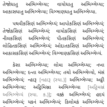
તેજોધાતુ અભિઞ્ઞેય્યા; વાયોધાતુ અભિઞ્ઞેય્યા;
આકાસધાતુ અભિઞ્ઞેય્યા; વિઞ્ઞાણધાતુ અભિઞ્ઞેય્યા.
પથવીકસિણં અભિઞ્ઞેય્યં; આપોકસિણં અભિઞ્ઞેય્યં;
તેજોકસિણં અભિઞ્ઞેય્યં; વાયોકસિણં અભિઞ્ઞેય્યં;
નીલકસિણં અભિઞ્ઞેય્યં; પીતકસિણં અભિઞ્ઞેય્યં;
લોહિતકસિણં અભિઞ્ઞેય્યં; ઓદાતકસિણં અભિઞ્ઞેય્યં;
આકાસકસિણં અભિઞ્ઞેય્યં; વિઞ્ઞાણકસિણં અભિઞ્ઞેય્યં.
કેસા
અભિઞ્ઞેય્યા; લોમા અભિઞ્ઞેય્યા; નખા
અભિઞ્ઞેય્યા; દન્તા અભિઞ્ઞેય્યા; તચો અભિઞ્ઞેય્યો, મંસં
અભિઞ્ઞેય્યં; ન્હારૂ
[નહારૂ (સ્યા.)]
અભિઞ્ઞેય્યા; અટ્ઠી
અભિઞ્ઞેય્યા; અટ્ઠિમિઞ્જા અભિઞ્ઞેય્યા
[અટ્ઠિમઞ્જં
અભિઞ્ઞેય્યં (સ્યા. ક.)]
; વક્કં અભિઞ્ઞેય્યં; હદયં
અભિઞ્ઞેય્યં; યકનં અભિઞ્ઞેય્યં; કિલોમકં અભિઞ્ઞેય્યં;