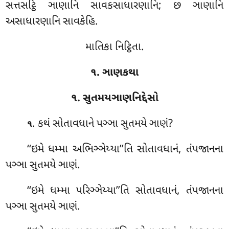
સત્તસટ્ઠિ ઞાણાનિ સાવકસાધારણાનિ; છ ઞાણાનિ
અસાધારણાનિ સાવકેહિ.
માતિકા નિટ્ઠિતા.
૧. ઞાણકથા
૧. સુતમયઞાણનિદ્દેસો
. કથં
સોતાવધાને પઞ્ઞા સુતમયે ઞાણં?
૧
‘‘ઇમે ધમ્મા અભિઞ્ઞેય્યા’’તિ સોતાવધાનં, તંપજાનના
પઞ્ઞા સુતમયે ઞાણં.
‘‘ઇમે ધમ્મા પરિઞ્ઞેય્યા’’તિ સોતાવધાનં, તંપજાનના
પઞ્ઞા સુતમયે ઞાણં.