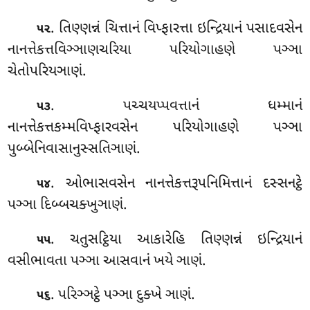
. તિણ્ણન્નં
ચિત્તાનં વિપ્ફારત્તા ઇન્દ્રિયાનં પસાદવસેન
૫૨
નાનત્તેકત્તવિઞ્ઞાણચરિયા પરિયોગાહણે પઞ્ઞા
ચેતોપરિયઞાણં.
. પચ્ચયપ્પવત્તાનં ધમ્માનં
૫૩
નાનત્તેકત્તકમ્મવિપ્ફારવસેન પરિયોગાહણે પઞ્ઞા
પુબ્બેનિવાસાનુસ્સતિઞાણં.
. ઓભાસવસેન નાનત્તેકત્તરૂપનિમિત્તાનં દસ્સનટ્ઠે
૫૪
પઞ્ઞા દિબ્બચક્ખુઞાણં.
. ચતુસટ્ઠિયા આકારેહિ તિણ્ણન્નં ઇન્દ્રિયાનં
૫૫
વસીભાવતા
પઞ્ઞા આસવાનં ખયે ઞાણં.
. પરિઞ્ઞટ્ઠે પઞ્ઞા દુક્ખે ઞાણં.
૫૬