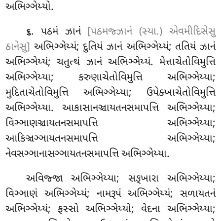
અભિઞ્ઞેય્યો.
. પઠમં ઝાનં
[પઠમજ્ઝાનં (સ્યા.) એવમીદિસેસુ
૬
ઠાનેસુ]
અભિઞ્ઞેય્યં; દુતિયં ઝાનં અભિઞ્ઞેય્યં; તતિયં
ઝાનં
અભિઞ્ઞેય્યં; ચતુત્થં ઝાનં અભિઞ્ઞેય્યં. મેત્તાચેતોવિમુત્તિ
અભિઞ્ઞેય્યા; કરુણાચેતોવિમુત્તિ અભિઞ્ઞેય્યા;
મુદિતાચેતોવિમુત્તિ અભિઞ્ઞેય્યા; ઉપેક્ખાચેતોવિમુત્તિ
અભિઞ્ઞેય્યા. આકાસાનઞ્ચાયતનસમાપત્તિ અભિઞ્ઞેય્યા;
વિઞ્ઞાણઞ્ચાયતનસમાપત્તિ અભિઞ્ઞેય્યા;
આકિઞ્ચઞ્ઞાયતનસમાપત્તિ અભિઞ્ઞેય્યા;
નેવસઞ્ઞાનાસઞ્ઞાયતનસમાપત્તિ અભિઞ્ઞેય્યા.
અવિજ્જા
અભિઞ્ઞેય્યા; સઙ્ખારા અભિઞ્ઞેય્યા;
વિઞ્ઞાણં અભિઞ્ઞેય્યં; નામરૂપં અભિઞ્ઞેય્યં; સળાયતનં
અભિઞ્ઞેય્યં; ફસ્સો અભિઞ્ઞેય્યો; વેદના અભિઞ્ઞેય્યા;