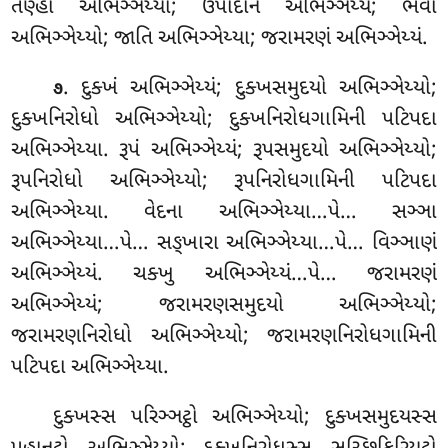
તણ્હા અભિઞ્ઞેય્યા; ઉપાદાનં અભિઞ્ઞેય્યં; ભવો
અભિઞ્ઞેય્યો; જાતિ અભિઞ્ઞેય્યા; જરામરણં અભિઞ્ઞેય્યં.
. દુક્ખં
અભિઞ્ઞેય્યં; દુક્ખસમુદયો અભિઞ્ઞેય્યો;
૭
દુક્ખનિરોધો અભિઞ્ઞેય્યો; દુક્ખનિરોધગામિની પટિપદા
અભિઞ્ઞેય્યા. રૂપં અભિઞ્ઞેય્યં; રૂપસમુદયો અભિઞ્ઞેય્યો;
રૂપનિરોધો અભિઞ્ઞેય્યો; રૂપનિરોધગામિની પટિપદા
અભિઞ્ઞેય્યા. વેદના અભિઞ્ઞેય્યા…પે… સઞ્ઞા
અભિઞ્ઞેય્યા…પે… સઙ્ખારા અભિઞ્ઞેય્યા…પે… વિઞ્ઞાણં
અભિઞ્ઞેય્યં. ચક્ખુ અભિઞ્ઞેય્યં…પે… જરામરણં
અભિઞ્ઞેય્યં; જરામરણસમુદયો અભિઞ્ઞેય્યો;
જરામરણનિરોધો અભિઞ્ઞેય્યો; જરામરણનિરોધગામિની
પટિપદા અભિઞ્ઞેય્યા.
દુક્ખસ્સ પરિઞ્ઞટ્ઠો અભિઞ્ઞેય્યો; દુક્ખસમુદયસ્સ