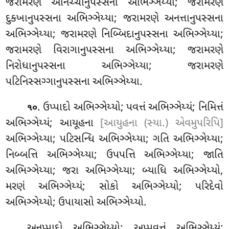
જરામરણે અનિચ્ચાનુપસ્સના
અભિઞ્ઞેય્યા; જરામરણે
દુક્ખાનુપસ્સના અભિઞ્ઞેય્યા;
જરામરણે અનત્તાનુપસ્સના
અભિઞ્ઞેય્યા; જરામરણે નિબ્બિદાનુપસ્સના અભિઞ્ઞેય્યા;
જરામરણે વિરાગાનુપસ્સના અભિઞ્ઞેય્યા
; જરામરણે
નિરોધાનુપસ્સના અભિઞ્ઞેય્યા; જરામરણે
પટિનિસ્સગ્ગાનુપસ્સના અભિઞ્ઞેય્યા.
. ઉપ્પાદો અભિઞ્ઞેય્યો; પવત્તં અભિઞ્ઞેય્યં; નિમિત્તં
૧૦
અભિઞ્ઞેય્યં; આયૂહના
[આયુહના (સ્યા.) એવમુપરિપિ]
અભિઞ્ઞેય્યા; પટિસન્ધિ અભિઞ્ઞેય્યા; ગતિ અભિઞ્ઞેય્યા;
નિબ્બત્તિ અભિઞ્ઞેય્યા; ઉપપત્તિ અભિઞ્ઞેય્યા; જાતિ
અભિઞ્ઞેય્યા; જરા અભિઞ્ઞેય્યા; બ્યાધિ અભિઞ્ઞેય્યો
,
મરણં અભિઞ્ઞેય્યં; સોકો અભિઞ્ઞેય્યો; પરિદેવો
અભિઞ્ઞેય્યો; ઉપાયાસો અભિઞ્ઞેય્યો.
અનુપ્પાદો અભિઞ્ઞેય્યો; અપ્પવત્તં અભિઞ્ઞેય્યં;