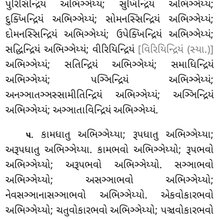
પુરિસિન્દ્રિયં અભિઞ્ઞેય્યં; સુખિન્દ્રિયં અભિઞ્ઞેય્યં;
દુક્ખિન્દ્રિયં અભિઞ્ઞેય્યં; સોમનસ્સિન્દ્રિયં અભિઞ્ઞેય્યં;
દોમનસ્સિન્દ્રિયં અભિઞ્ઞેય્યં; ઉપેક્ખિન્દ્રિયં અભિઞ્ઞેય્યં;
સદ્ધિન્દ્રિયં અભિઞ્ઞેય્યં; વીરિયિન્દ્રિયં
[વિરિયિન્દ્રિયં (સ્યા.)]
અભિઞ્ઞેય્યં; સતિન્દ્રિયં અભિઞ્ઞેય્યં; સમાધિન્દ્રિયં
અભિઞ્ઞેય્યં; પઞ્ઞિન્દ્રિયં અભિઞ્ઞેય્યં;
અનઞ્ઞાતઞ્ઞસ્સામીતિન્દ્રિયં અભિઞ્ઞેય્યં; અઞ્ઞિન્દ્રિયં
અભિઞ્ઞેય્યં; અઞ્ઞાતાવિન્દ્રિયં અભિઞ્ઞેય્યં.
. કામધાતુ અભિઞ્ઞેય્યા; રૂપધાતુ અભિઞ્ઞેય્યા;
૫
અરૂપધાતુ અભિઞ્ઞેય્યા. કામભવો અભિઞ્ઞેય્યો; રૂપભવો
અભિઞ્ઞેય્યો
; અરૂપભવો અભિઞ્ઞેય્યો. સઞ્ઞાભવો
અભિઞ્ઞેય્યો; અસઞ્ઞાભવો અભિઞ્ઞેય્યો;
નેવસઞ્ઞાનાસઞ્ઞાભવો અભિઞ્ઞેય્યો. એકવોકારભવો
અભિઞ્ઞેય્યો; ચતુવોકારભવો અભિઞ્ઞેય્યો; પઞ્ચવોકારભવો