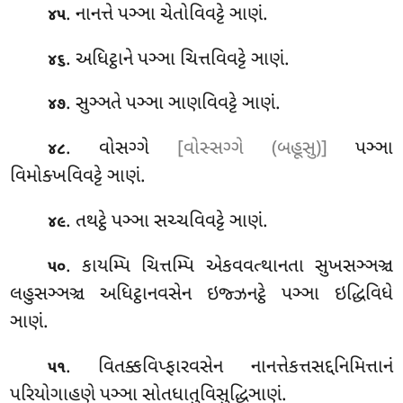
. નાનત્તે પઞ્ઞા ચેતોવિવટ્ટે ઞાણં.
૪૫
. અધિટ્ઠાને પઞ્ઞા ચિત્તવિવટ્ટે ઞાણં.
૪૬
. સુઞ્ઞતે પઞ્ઞા ઞાણવિવટ્ટે ઞાણં.
૪૭
. વોસગ્ગે
[વોસ્સગ્ગે (બહૂસુ)]
પઞ્ઞા
૪૮
વિમોક્ખવિવટ્ટે ઞાણં.
. તથટ્ઠે પઞ્ઞા સચ્ચવિવટ્ટે ઞાણં.
૪૯
. કાયમ્પિ ચિત્તમ્પિ એકવવત્થાનતા સુખસઞ્ઞઞ્ચ
૫૦
લહુસઞ્ઞઞ્ચ અધિટ્ઠાનવસેન ઇજ્ઝનટ્ઠે પઞ્ઞા ઇદ્ધિવિધે
ઞાણં.
. વિતક્કવિપ્ફારવસેન નાનત્તેકત્તસદ્દનિમિત્તાનં
૫૧
પરિયોગાહણે પઞ્ઞા સોતધાતુવિસુદ્ધિઞાણં.