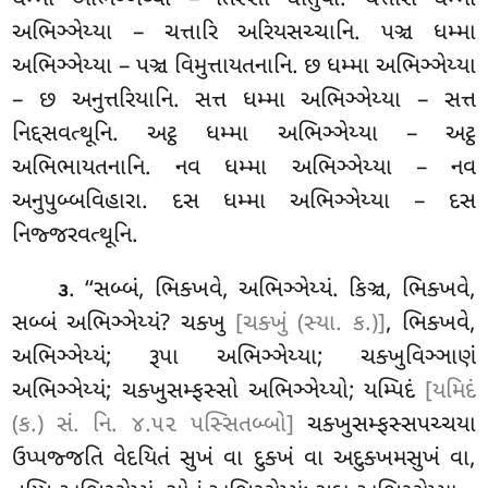
ધમ્મા અભિઞ્ઞેય્યા – તિસ્સો ધાતુયો. ચત્તારો ધમ્મા
અભિઞ્ઞેય્યા – ચત્તારિ અરિયસચ્ચાનિ. પઞ્ચ ધમ્મા
અભિઞ્ઞેય્યા – પઞ્ચ વિમુત્તાયતનાનિ. છ ધમ્મા અભિઞ્ઞેય્યા
– છ અનુત્તરિયાનિ. સત્ત ધમ્મા અભિઞ્ઞેય્યા – સત્ત
નિદ્દસવત્થૂનિ. અટ્ઠ ધમ્મા અભિઞ્ઞેય્યા – અટ્ઠ
અભિભાયતનાનિ. નવ ધમ્મા અભિઞ્ઞેય્યા – નવ
અનુપુબ્બવિહારા. દસ ધમ્મા અભિઞ્ઞેય્યા – દસ
નિજ્જરવત્થૂનિ.
. ‘‘સબ્બં, ભિક્ખવે, અભિઞ્ઞેય્યં. કિઞ્ચ, ભિક્ખવે,
૩
સબ્બં અભિઞ્ઞેય્યં? ચક્ખુ
[ચક્ખું (સ્યા. ક.)]
, ભિક્ખવે,
અભિઞ્ઞેય્યં; રૂપા અભિઞ્ઞેય્યા; ચક્ખુવિઞ્ઞાણં
અભિઞ્ઞેય્યં; ચક્ખુસમ્ફસ્સો અભિઞ્ઞેય્યો; યમ્પિદં
[યમિદં
(ક.) સં. નિ. ૪.૫૨ પસ્સિતબ્બો]
ચક્ખુસમ્ફસ્સપચ્ચયા
ઉપ્પજ્જતિ વેદયિતં સુખં વા દુક્ખં વા અદુક્ખમસુખં વા,