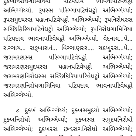
દુક્ખનિરોધગામિનિયા પટિપદાય ભાવનાપટિવેધટ્ઠો
અભિઞ્ઞેય્યો. રૂપસ્સ પરિઞ્ઞાપટિવેધટ્ઠો અભિઞ્ઞેય્યો;
રૂપસમુદયસ્સ પહાનપટિવેધટ્ઠો અભિઞ્ઞેય્યો; રૂપનિરોધસ્સ
સચ્છિકિરિયાપટિવેધટ્ઠો અભિઞ્ઞેય્યો; રૂપનિરોધગામિનિયા
પટિપદાય ભાવનાપટિવેધટ્ઠો અભિઞ્ઞેય્યો. વેદનાય…પે…
સઞ્ઞાય… સઙ્ખારાનં… વિઞ્ઞાણસ્સ… ચક્ખુસ્સ…પે…
જરામરણસ્સ પરિઞ્ઞાપટિવેધટ્ઠો અભિઞ્ઞેય્યો;
જરામરણસમુદયસ્સ પહાનપટિવેધટ્ઠો અભિઞ્ઞેય્યો;
જરામરણનિરોધસ્સ સચ્છિકિરિયાપટિવેધટ્ઠો અભિઞ્ઞેય્યો;
જરામરણનિરોધગામિનિયા પટિપદાય ભાવનાપટિવેધટ્ઠો
અભિઞ્ઞેય્યો.
. દુક્ખં
અભિઞ્ઞેય્યં; દુક્ખસમુદયો અભિઞ્ઞેય્યો;
૮
દુક્ખનિરોધો અભિઞ્ઞેય્યો; દુક્ખસ્સ સમુદયનિરોધો
અભિઞ્ઞેય્યો; દુક્ખસ્સ છન્દરાગનિરોધો અભિઞ્ઞેય્યો;