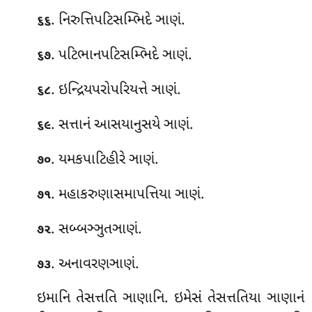
. નિરુત્તિપટિસમ્ભિદે ઞાણં.
૬૬
. પટિભાનપટિસમ્ભિદે ઞાણં.
૬૭
. ઇન્દ્રિયપરોપરિયત્તે ઞાણં.
૬૮
. સત્તાનં આસયાનુસયે ઞાણં.
૬૯
. યમકપાટિહીરે ઞાણં.
૭૦
. મહાકરુણાસમાપત્તિયા ઞાણં.
૭૧
. સબ્બઞ્ઞુતઞાણં.
૭૨
. અનાવરણઞાણં
.
૭૩
ઇમાનિ તેસત્તતિ ઞાણાનિ. ઇમેસં તેસત્તતિયા ઞાણાનં