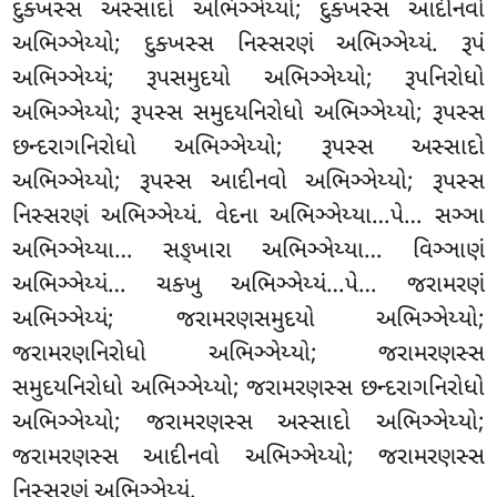
દુક્ખસ્સ અસ્સાદો અભિઞ્ઞેય્યો; દુક્ખસ્સ આદીનવો
અભિઞ્ઞેય્યો; દુક્ખસ્સ નિસ્સરણં અભિઞ્ઞેય્યં. રૂપં
અભિઞ્ઞેય્યં; રૂપસમુદયો અભિઞ્ઞેય્યો; રૂપનિરોધો
અભિઞ્ઞેય્યો; રૂપસ્સ સમુદયનિરોધો અભિઞ્ઞેય્યો; રૂપસ્સ
છન્દરાગનિરોધો અભિઞ્ઞેય્યો; રૂપસ્સ અસ્સાદો
અભિઞ્ઞેય્યો; રૂપસ્સ આદીનવો અભિઞ્ઞેય્યો; રૂપસ્સ
નિસ્સરણં અભિઞ્ઞેય્યં. વેદના અભિઞ્ઞેય્યા…પે… સઞ્ઞા
અભિઞ્ઞેય્યા… સઙ્ખારા અભિઞ્ઞેય્યા… વિઞ્ઞાણં
અભિઞ્ઞેય્યં… ચક્ખુ અભિઞ્ઞેય્યં…પે… જરામરણં
અભિઞ્ઞેય્યં; જરામરણસમુદયો અભિઞ્ઞેય્યો;
જરામરણનિરોધો અભિઞ્ઞેય્યો; જરામરણસ્સ
સમુદયનિરોધો અભિઞ્ઞેય્યો; જરામરણસ્સ છન્દરાગનિરોધો
અભિઞ્ઞેય્યો; જરામરણસ્સ અસ્સાદો અભિઞ્ઞેય્યો;
જરામરણસ્સ આદીનવો અભિઞ્ઞેય્યો; જરામરણસ્સ
નિસ્સરણં અભિઞ્ઞેય્યં.