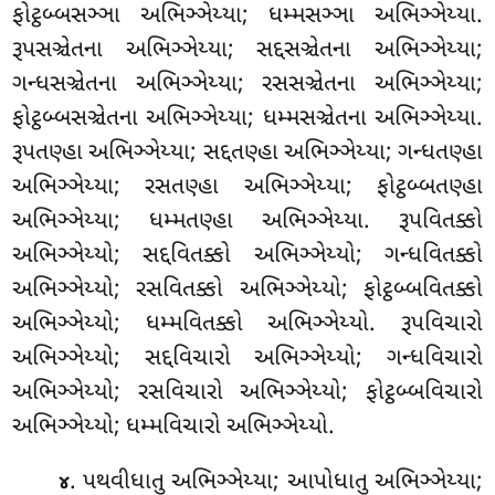
ફોટ્ઠબ્બસઞ્ઞા અભિઞ્ઞેય્યા; ધમ્મસઞ્ઞા અભિઞ્ઞેય્યા.
રૂપસઞ્ચેતના અભિઞ્ઞેય્યા; સદ્દસઞ્ચેતના અભિઞ્ઞેય્યા;
ગન્ધસઞ્ચેતના અભિઞ્ઞેય્યા; રસસઞ્ચેતના અભિઞ્ઞેય્યા;
ફોટ્ઠબ્બસઞ્ચેતના અભિઞ્ઞેય્યા; ધમ્મસઞ્ચેતના અભિઞ્ઞેય્યા.
રૂપતણ્હા અભિઞ્ઞેય્યા; સદ્દતણ્હા અભિઞ્ઞેય્યા; ગન્ધતણ્હા
અભિઞ્ઞેય્યા; રસતણ્હા અભિઞ્ઞેય્યા; ફોટ્ઠબ્બતણ્હા
અભિઞ્ઞેય્યા; ધમ્મતણ્હા અભિઞ્ઞેય્યા. રૂપવિતક્કો
અભિઞ્ઞેય્યો; સદ્દવિતક્કો અભિઞ્ઞેય્યો; ગન્ધવિતક્કો
અભિઞ્ઞેય્યો; રસવિતક્કો અભિઞ્ઞેય્યો; ફોટ્ઠબ્બવિતક્કો
અભિઞ્ઞેય્યો; ધમ્મવિતક્કો અભિઞ્ઞેય્યો. રૂપવિચારો
અભિઞ્ઞેય્યો; સદ્દવિચારો અભિઞ્ઞેય્યો
; ગન્ધવિચારો
અભિઞ્ઞેય્યો; રસવિચારો અભિઞ્ઞેય્યો; ફોટ્ઠબ્બવિચારો
અભિઞ્ઞેય્યો; ધમ્મવિચારો અભિઞ્ઞેય્યો.
. પથવીધાતુ અભિઞ્ઞેય્યા; આપોધાતુ અભિઞ્ઞેય્યા;
૪