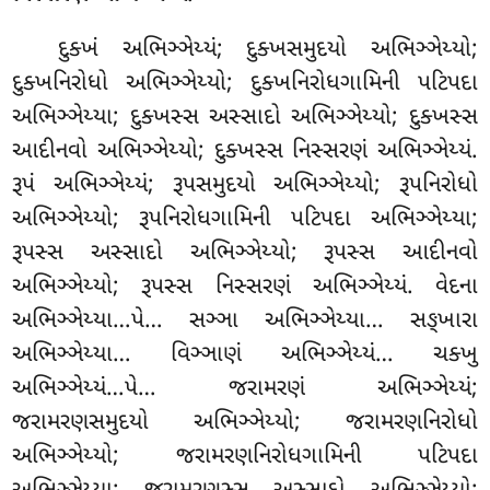
દુક્ખં અભિઞ્ઞેય્યં; દુક્ખસમુદયો અભિઞ્ઞેય્યો
;
દુક્ખનિરોધો અભિઞ્ઞેય્યો; દુક્ખનિરોધગામિની પટિપદા
અભિઞ્ઞેય્યા; દુક્ખસ્સ અસ્સાદો અભિઞ્ઞેય્યો; દુક્ખસ્સ
આદીનવો અભિઞ્ઞેય્યો; દુક્ખસ્સ નિસ્સરણં અભિઞ્ઞેય્યં.
રૂપં અભિઞ્ઞેય્યં; રૂપસમુદયો અભિઞ્ઞેય્યો; રૂપનિરોધો
અભિઞ્ઞેય્યો; રૂપનિરોધગામિની પટિપદા અભિઞ્ઞેય્યા;
રૂપસ્સ
અસ્સાદો અભિઞ્ઞેય્યો; રૂપસ્સ આદીનવો
અભિઞ્ઞેય્યો; રૂપસ્સ નિસ્સરણં અભિઞ્ઞેય્યં. વેદના
અભિઞ્ઞેય્યા…પે… સઞ્ઞા અભિઞ્ઞેય્યા… સઙ્ખારા
અભિઞ્ઞેય્યા… વિઞ્ઞાણં અભિઞ્ઞેય્યં… ચક્ખુ
અભિઞ્ઞેય્યં…પે… જરામરણં અભિઞ્ઞેય્યં;
જરામરણસમુદયો અભિઞ્ઞેય્યો; જરામરણનિરોધો
અભિઞ્ઞેય્યો; જરામરણનિરોધગામિની પટિપદા