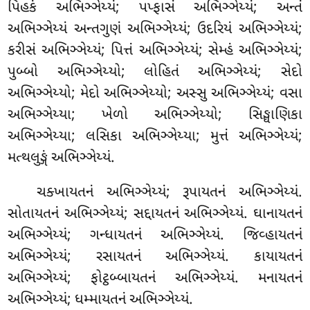
પિહકં અભિઞ્ઞેય્યં; પપ્ફાસં અભિઞ્ઞેય્યં; અન્તં
અભિઞ્ઞેય્યં અન્તગુણં અભિઞ્ઞેય્યં; ઉદરિયં અભિઞ્ઞેય્યં;
કરીસં અભિઞ્ઞેય્યં; પિત્તં અભિઞ્ઞેય્યં; સેમ્હં અભિઞ્ઞેય્યં;
પુબ્બો અભિઞ્ઞેય્યો; લોહિતં અભિઞ્ઞેય્યં; સેદો
અભિઞ્ઞેય્યો; મેદો અભિઞ્ઞેય્યો; અસ્સુ અભિઞ્ઞેય્યં; વસા
અભિઞ્ઞેય્યા; ખેળો અભિઞ્ઞેય્યો; સિઙ્ઘાણિકા
અભિઞ્ઞેય્યા; લસિકા અભિઞ્ઞેય્યા; મુત્તં અભિઞ્ઞેય્યં;
મત્થલુઙ્ગં અભિઞ્ઞેય્યં.
ચક્ખાયતનં અભિઞ્ઞેય્યં; રૂપાયતનં અભિઞ્ઞેય્યં.
સોતાયતનં અભિઞ્ઞેય્યં; સદ્દાયતનં અભિઞ્ઞેય્યં
. ઘાનાયતનં
અભિઞ્ઞેય્યં; ગન્ધાયતનં અભિઞ્ઞેય્યં. જિવ્હાયતનં
અભિઞ્ઞેય્યં; રસાયતનં અભિઞ્ઞેય્યં. કાયાયતનં
અભિઞ્ઞેય્યં; ફોટ્ઠબ્બાયતનં અભિઞ્ઞેય્યં. મનાયતનં
અભિઞ્ઞેય્યં; ધમ્માયતનં અભિઞ્ઞેય્યં.