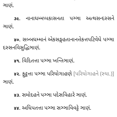
ઞાણં.
. નાનાધમ્મપ્પકાસનતા પઞ્ઞા અત્થસન્દસ્સને
૩૯
ઞાણં.
. સબ્બધમ્માનં એકસઙ્ગહતાનાનત્તેકત્તપટિવેધે પઞ્ઞા
૪૦
દસ્સનવિસુદ્ધિઞાણં.
. વિદિતત્તા પઞ્ઞા ખન્તિઞાણં.
૪૧
. ફુટ્ઠત્તા પઞ્ઞા પરિયોગાહણે
[પરિયોગાહને (સ્યા.)]
૪૨
ઞાણં.
. સમોદહને પઞ્ઞા પદેસવિહારે ઞાણં.
૪૩
. અધિપતત્તા પઞ્ઞા સઞ્ઞાવિવટ્ટે ઞાણં.
૪૪