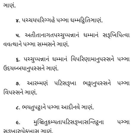
ઞાણં.
. પચ્ચયપરિગ્ગહે પઞ્ઞા ધમ્મટ્ઠિતિઞાણં.
૪
. અતીતાનાગતપચ્ચુપ્પન્નાનં ધમ્માનં સઙ્ખિપિત્વા
૫
વવત્થાને પઞ્ઞા સમ્મસને ઞાણં.
. પચ્ચુપ્પન્નાનં ધમ્માનં વિપરિણામાનુપસ્સને પઞ્ઞા
૬
ઉદયબ્બયાનુપસ્સને ઞાણં.
. આરમ્મણં પટિસઙ્ખા ભઙ્ગાનુપસ્સને પઞ્ઞા
૭
વિપસ્સને ઞાણં.
. ભયતુપટ્ઠાને પઞ્ઞા આદીનવે ઞાણં.
૮
. મુઞ્ચિતુકમ્યતાપટિસઙ્ખાસન્તિટ્ઠના
પઞ્ઞા
૯
સઙ્ખારુપેક્ખાસુ ઞાણં.