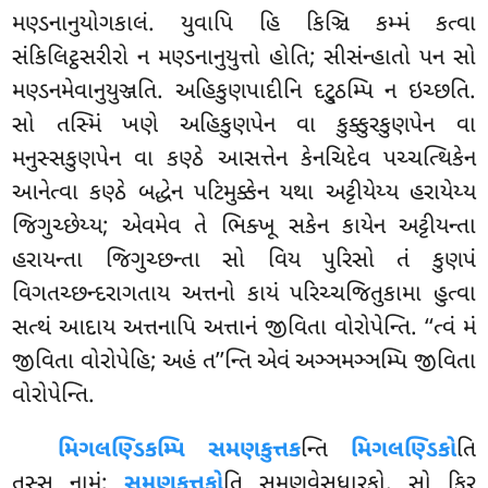
મણ્ડનાનુયોગકાલં. યુવાપિ હિ કિઞ્ચિ કમ્મં કત્વા
સંકિલિટ્ઠસરીરો ન
મણ્ડનાનુયુત્તો હોતિ; સીસંન્હાતો પન સો
મણ્ડનમેવાનુયુઞ્જતિ. અહિકુણપાદીનિ દટ્ઠુમ્પિ ન ઇચ્છતિ.
સો તસ્મિં ખણે અહિકુણપેન વા કુક્કુરકુણપેન વા
મનુસ્સકુણપેન વા કણ્ઠે આસત્તેન કેનચિદેવ પચ્ચત્થિકેન
આનેત્વા કણ્ઠે બદ્ધેન પટિમુક્કેન યથા અટ્ટીયેય્ય હરાયેય્ય
જિગુચ્છેય્ય; એવમેવ તે ભિક્ખૂ સકેન કાયેન અટ્ટીયન્તા
હરાયન્તા જિગુચ્છન્તા સો વિય પુરિસો તં કુણપં
વિગતચ્છન્દરાગતાય અત્તનો કાયં પરિચ્ચજિતુકામા હુત્વા
સત્થં આદાય અત્તનાપિ અત્તાનં જીવિતા વોરોપેન્તિ. ‘‘ત્વં મં
જીવિતા વોરોપેહિ; અહં ત’’ન્તિ એવં અઞ્ઞમઞ્ઞમ્પિ જીવિતા
વોરોપેન્તિ.
મિગલણ્ડિકમ્પિ સમણકુત્તક
ન્તિ
મિગલણ્ડિકો
તિ
તસ્સ નામં;
સમણકુત્તકો
તિ સમણવેસધારકો. સો કિર