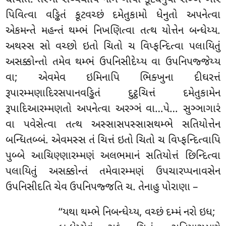
પિવિત્વા વડ્ઢિતં કૂટવચ્છં દમેતુકામો ધેનુતો અપનેત્વા
એકમન્તે મહન્તં થમ્ભં નિખણિત્વા તત્થ યોત્તેન બન્ધેય્ય.
અથસ્સ સો વચ્છો ઇતો ચિતો ચ વિપ્ફન્દિત્વા પલાયિતું
અસક્કોન્તો તમેવ થમ્ભં ઉપનિસીદેય્ય વા ઉપનિપજ્જેય્ય
વા; એવમેવ ઇમિનાપિ ભિક્ખુના દીઘરત્તં
રૂપારમ્મણાદિરસપાનવડ્ઢિતં દુટ્ઠચિત્તં દમેતુકામેન
રૂપાદિઆરમ્મણતો અપનેત્વા અરઞ્ઞં વા…પે… સુઞ્ઞાગારં
વા પવેસેત્વા તત્થ અસ્સાસપસ્સાસથમ્ભે સતિયોત્તેન
બન્ધિતબ્બં. એવમસ્સ તં ચિત્તં ઇતો ચિતો ચ વિપ્ફન્દિત્વાપિ
પુબ્બે આચિણ્ણારમ્મણં અલભમાનં
સતિયોત્તં છિન્દિત્વા
પલાયિતું અસક્કોન્તં તમેવારમ્મણં ઉપચારપ્પનાવસેન
ઉપનિસીદતિ ચેવ ઉપનિપજ્જતિ ચ. તેનાહુ પોરાણા –
‘‘યથા
થમ્ભે નિબન્ધેય્ય, વચ્છં દમ્મં નરો ઇધ;