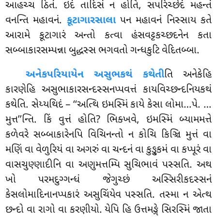
આહચ્ચ ઠિતં. ઇદં તાદિસં ન હોતિ, સપરિચ્છેદં મહન્તં
વનન્તિ મહાવનં.
કૂટાગારસાલા
પન મહાવનં
નિસ્સાય કતે
આરામે કૂટાગારં અન્તો કત્વા હંસવટ્ટકચ્છદનેન કતા
સબ્બાકારસમ્પન્ના બુદ્ધસ્સ ભગવતો ગન્ધકુટિ વેદિતબ્બા.
અનેકપરિયાયેન અસુભકથં કથેતી
તિ અનેકેહિ
કારણેહિ અસુભાકારસન્દસ્સનપ્પવત્તં કાયવિચ્છન્દનિયકથં
કથેતિ. સેય્યથિદં – ‘‘અત્થિ ઇમસ્મિં કાયે કેસા લોમા…પે.
…
મુત્ત’’ન્તિ. કિં વુત્તં હોતિ? ભિક્ખવે, ઇમસ્મિં બ્યામમત્તે
કળેવરે સબ્બાકારેનપિ વિચિનન્તો ન કોચિ કિઞ્ચિ મુત્તં વા
મણિં વા વેળુરિયં વા અગરું વા ચન્દનં વા કુઙ્કુમં વા કપ્પૂરં વા
વાસચુણ્ણાદીનિ વા અણુમત્તમ્પિ સુચિભાવં પસ્સતિ. અથ
ખો પરમદુગ્ગન્ધં જેગુચ્છં અસ્સિરીકદસ્સનં
કેસલોમાદિનાનપ્પકારં અસુચિંયેવ પસ્સતિ. તસ્મા ન એત્થ
છન્દો વા રાગો વા કરણીયો. યેપિ હિ ઉત્તમઙ્ગે સિરસ્મિં જાતા