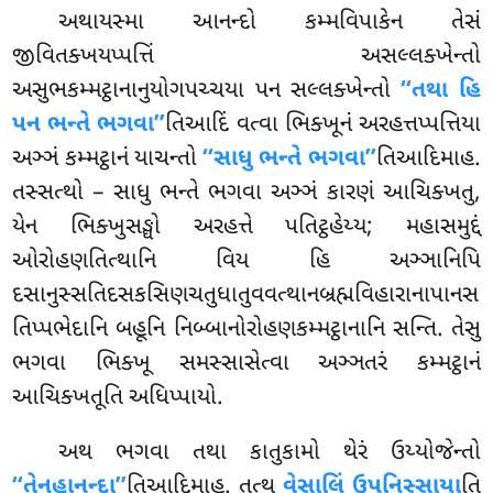
અથાયસ્મા આનન્દો કમ્મવિપાકેન તેસં
જીવિતક્ખયપ્પત્તિં અસલ્લક્ખેન્તો
અસુભકમ્મટ્ઠાનાનુયોગપચ્ચયા પન સલ્લક્ખેન્તો
‘‘તથા હિ
પન ભન્તે ભગવા’’
તિઆદિં વત્વા ભિક્ખૂનં અરહત્તપ્પત્તિયા
અઞ્ઞં કમ્મટ્ઠાનં યાચન્તો
‘‘સાધુ ભન્તે ભગવા’’
તિઆદિમાહ.
તસ્સત્થો – સાધુ ભન્તે ભગવા અઞ્ઞં કારણં આચિક્ખતુ,
યેન ભિક્ખુસઙ્ઘો અરહત્તે પતિટ્ઠહેય્ય; મહાસમુદ્દં
ઓરોહણતિત્થાનિ વિય હિ અઞ્ઞાનિપિ
દસાનુસ્સતિદસકસિણચતુધાતુવવત્થાનબ્રહ્મવિહારાનાપાનસ
તિપ્પભેદાનિ બહૂનિ નિબ્બાનોરોહણકમ્મટ્ઠાનાનિ સન્તિ. તેસુ
ભગવા ભિક્ખૂ સમસ્સાસેત્વા અઞ્ઞતરં કમ્મટ્ઠાનં
આચિક્ખતૂતિ અધિપ્પાયો.
અથ ભગવા તથા કાતુકામો થેરં ઉય્યોજેન્તો
‘‘તેનહાનન્દા’’
તિઆદિમાહ. તત્થ
વેસાલિં ઉપનિસ્સાયા
તિ