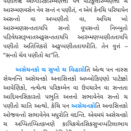
પણીતઞ્ચ ઓળારિકારમ્મણત્તા પન પટિકૂલારમ્મણત્તા ચ
આરમ્મણવસેન નેવ સન્તં ન પણીતં, ન એવં કેનચિ પરિયાયેન
અસન્તો વા અપ્પણીતો વા, અપિચ ખો
આરમ્મણસન્તતાયપિ સન્તો વૂપસન્તો નિબ્બુતો
પટિવેધસઙ્ખાતઅઙ્ગસન્તતાયપિ આરમ્મણપ્પણીતતાયપિ
પણીતો અતિત્તિકરો અઙ્ગપ્પણીતતાયપીતિ. તેન વુત્તં –
‘‘સન્તો ચેવ પણીતો ચા’’તિ.
અસેચનકો ચ સુખો ચ વિહારો
તિ એત્થ પન નાસ્સ
સેચનન્તિ અસેચનકો અનાસિત્તકો અબ્બોકિણ્ણો
પાટેક્કો
આવેણિકો, નત્થેત્થ પરિકમ્મેન વા ઉપચારેન વા સન્તતા
આદિમનસિકારતો પભુતિ અત્તનો સભાવેનેવ સન્તો ચ
પણીતો ચાતિ અત્થો. કેચિ પન
અસેચનકો
તિ અનાસિત્તકો
ઓજવન્તો સભાવેનેવ મધુરોતિ વદન્તિ. એવમયં અસેચનકો
ચ અપ્પિતપ્પિતક્ખણે કાયિકચેતસિકસુખપ્પટિલાભાય