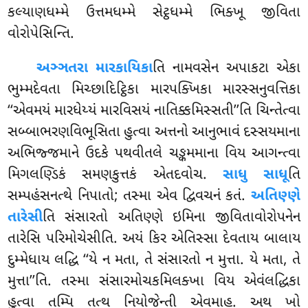
કલ્યાણધમ્મે ઉત્તમધમ્મે સેટ્ઠધમ્મે ભિક્ખૂ જીવિતા
વોરોપેસિન્તિ.
અઞ્ઞતરા મારકાયિકા
તિ નામવસેન અપાકટા એકા
ભુમ્મદેવતા મિચ્છાદિટ્ઠિકા મારપક્ખિકા મારસ્સનુવત્તિકા
‘‘એવમયં મારધેય્યં મારવિસયં નાતિક્કમિસ્સતી’’તિ ચિન્તેત્વા
સબ્બાભરણવિભૂસિતા હુત્વા અત્તનો આનુભાવં દસ્સયમાના
અભિજ્જમાને ઉદકે પથવીતલે ચઙ્કમમાના વિય આગન્ત્વા
મિગલણ્ડિકં સમણકુત્તકં એતદવોચ.
સાધુ સાધૂ
તિ
સમ્પહંસનત્થે નિપાતો; તસ્મા એવ દ્વિવચનં
કતં.
અતિણ્ણે
તારેસી
તિ સંસારતો અતિણ્ણે ઇમિના જીવિતાવોરોપનેન
તારેસિ પરિમોચેસીતિ. અયં કિર એતિસ્સા દેવતાય બાલાય
દુમ્મેધાય લદ્ધિ ‘‘યે ન મતા, તે સંસારતો ન મુત્તા. યે મતા, તે
મુત્તા’’તિ. તસ્મા સંસારમોચકમિલક્ખા વિય એવંલદ્ધિકા
હુત્વા તમ્પિ તત્થ નિયોજેન્તી એવમાહ. અથ ખો