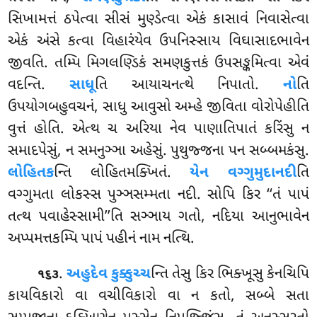
સિખામત્તં ઠપેત્વા સીસં મુણ્ડેત્વા એકં કાસાવં નિવાસેત્વા
એકં અંસે કત્વા વિહારંયેવ ઉપનિસ્સાય વિઘાસાદભાવેન
જીવતિ. તમ્પિ મિગલણ્ડિકં સમણકુત્તકં ઉપસઙ્કમિત્વા એવં
વદન્તિ.
સાધૂ
તિ આયાચનત્થે નિપાતો.
નો
તિ
ઉપયોગબહુવચનં, સાધુ આવુસો અમ્હે જીવિતા વોરોપેહીતિ
વુત્તં હોતિ. એત્થ ચ અરિયા નેવ પાણાતિપાતં કરિંસુ ન
સમાદપેસું, ન સમનુઞ્ઞા અહેસું. પુથુજ્જના પન સબ્બમકંસુ.
લોહિતક
ન્તિ લોહિતમક્ખિતં.
યેન વગ્ગુમુદાનદી
તિ
વગ્ગુમતા લોકસ્સ પુઞ્ઞસમ્મતા નદી. સોપિ કિર ‘‘તં પાપં
તત્થ પવાહેસ્સામી’’તિ સઞ્ઞાય ગતો, નદિયા આનુભાવેન
અપ્પમત્તકમ્પિ પાપં પહીનં નામ નત્થિ.
.
અહુદેવ કુક્કુચ્ચ
ન્તિ તેસુ કિર ભિક્ખૂસુ કેનચિપિ
૧૬૩
કાયવિકારો વા
વચીવિકારો વા ન કતો, સબ્બે સતા