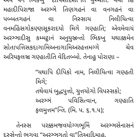
અયં પન ભિક્ખુ ‘‘દીપિસદિસો’’તિ વુચ્ચતિ. યથા હિ
મહાદીપિરાજા અરઞ્ઞે તિણગહનં વા વનગહનં વા
પબ્બતગહનં વા નિસ્સાય
નિલીયિત્વા
વનમહિંસગોકણ્ણસૂકરાદયો મિગે ગણ્હાતિ; એવમેવાયં
અરઞ્ઞાદીસુ કમ્મટ્ઠાનં અનુયુઞ્જન્તો ભિક્ખુ યથાક્કમેન
સોતાપત્તિસકદાગામિઅનાગામિઅરહત્તમગ્ગે ચેવ
અરિયફલઞ્ચ ગણ્હાતીતિ વેદિતબ્બો. તેનાહુ પોરાણા –
‘‘યથાપિ
દીપિકો નામ, નિલીયિત્વા ગણ્હતી
મિગે;
તથેવાયં બુદ્ધપુત્તો, યુત્તયોગો વિપસ્સકો;
અરઞ્ઞં પવિસિત્વાન, ગણ્હાતિ
ફલમુત્તમ’’ન્તિ. (મિ. પ. ૬.૧.૫);
તેનસ્સ પરક્કમજવયોગ્ગભૂમિં અરઞ્ઞસેનાસનં
દસ્સેન્તો ભગવા ‘‘અરઞ્ઞગતો વા’’તિઆદિમાહ.