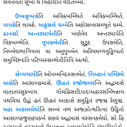
સંવત્તનતો સુખો ચ વિહારોતિ વેદિતબ્બો.
ઉપ્પન્નુપ્પન્ને
તિ અવિક્ખમ્ભિતે અવિક્ખમ્ભિતે.
પાપકે
તિ લામકે.
અકુસલે ધમ્મે
તિ અકોસલ્લસમ્ભૂતે ધમ્મે.
ઠાનસો અન્તરધાપેતી
તિ ખણેનેવ અન્તરધાપેતિ
વિક્ખમ્ભેતિ.
વૂપસમેતી
તિ સુટ્ઠુ ઉપસમેતિ,
નિબ્બેધભાગિયત્તા વા અનુપુબ્બેન અરિયમગ્ગવુડ્ઢિપ્પતો
સમુચ્છિન્દતિ પટિપ્પસ્સમ્ભેતીતિપિ અત્થો.
સેય્યથાપી
તિ
ઓપમ્મનિદસ્સનમેતં.
ગિમ્હાનં પચ્છિમે
માસે
તિ આસાળ્હમાસે.
ઊહતં રજોજલ્લ
ન્તિ અદ્ધમાસે
વાતાતપસુક્ખાય ગોમહિંસાદિપાદપ્પહારસમ્ભિન્નાય
પથવિયા ઉદ્ધં હતં ઊહતં આકાસે સમુટ્ઠિતં રજઞ્ચ રેણુઞ્ચ.
મહા અકાલમેઘો
તિ સબ્બં નભં અજ્ઝોત્થરિત્વા ઉટ્ઠિતો
આસાળ્હજુણ્હપક્ખે સકલં અદ્ધમાસં વસ્સનકમેઘો. સો હિ