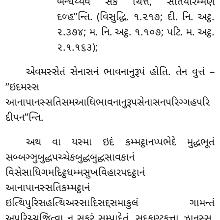
બન્ધેય્યેવં સકં ચિત્તં, સતિયારમ્મણે
દળ્હ’’ન્તિ. (વિસુદ્ધિ. ૧.૨૧૭; દી. નિ. અટ્ઠ.
૨.૩૭૪; મ. નિ. અટ્ઠ. ૧.૧૦૭; પટિ. મ. અટ્ઠ.
૨.૧.૧૬૩);
એવમસ્સેતં સેનાસનં ભાવનાનુરૂપં હોતિ. તેન વુત્તં –
‘‘ઇદમસ્સ
આનાપાનસ્સતિસમઆધિભાવનાનુરૂપસેનાસનપરિગ્ગહપરિ
દીપન’’ન્તિ.
અથ વા યસ્મા ઇદં કમ્મટ્ઠાનપ્પભેદે મુદ્ધભૂતં
સબ્બઞ્ઞુબુદ્ધપચ્ચેકબુદ્ધબુદ્ધસાવકાનં
વિસેસાધિગમદિટ્ઠધમ્મસુખવિહારપદટ્ઠાનં
આનાપાનસ્સતિકમ્મટ્ઠાનં
ઇત્થિપુરિસહત્થિઅસ્સાદિસદ્દસમાકુલં ગામન્તં
અપરિચ્ચજિત્વા ન સુકરં સમ્પાદેતું, સદ્દકણ્ટકત્તા ઝાનસ્સ.