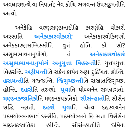
અવધારણત્થે વા નિપાતો; નેવ કોચિ ભગવન્તં ઉપસઙ્કમતીતિ
અત્થો.
અનેકેહિ વણ્ણસણ્ઠાનાદીહિ કારણેહિ વોકારો
અસ્સાતિ
અનેકાકારવોકારો;
અનેકાકારવોકિણ્ણો
અનેકકારણસમ્મિસ્સોતિ વુત્તં હોતિ. કો સો?
અસુભભાવનાનુયોગો, તં
અનેકાકારવોકારં
અસુભભાવનાનુયોગં અનુયુત્તા વિહરન્તી
તિ યુત્તપયુત્તા
વિહરન્તિ.
અટ્ટીયન્તી
તિ સકેન કાયેન અટ્ટા દુક્ખિતા હોન્તિ
.
હરાયન્તી
તિ લજ્જન્તિ.
જિગુચ્છન્તી
તિ સઞ્જાતજિગુચ્છા
હોન્તિ.
દહરો
તિ તરુણો.
યુવા
તિ યોબ્બનેન સમન્નાગતો.
મણ્ડનકજાતિકો
તિ મણ્ડનકપકતિકો.
સીસંન્હાતો
તિ
સીસેન
સદ્ધિં ન્હાતો.
દહરો યુવા
તિ ચેત્થ દહરવચનેન
પઠમયોબ્બનભાવં દસ્સેતિ. પઠમયોબ્બને હિ સત્તા વિસેસેન
મણ્ડનકજાતિકા હોન્તિ. સીસંન્હાતોતિ ઇમિના