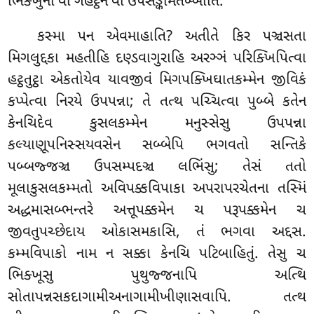
ભિક્ખુના વા ગહટ્ઠેન વા ઉપસઙ્કમિતબ્બોતિ.
કસ્મા પન એવમાહાતિ? અતીતે કિર પઞ્ચસતા
મિગલુદ્દકા મહતીહિ દણ્ડવાગુરાહિ અરઞ્ઞં પરિક્ખિપિત્વા
હટ્ઠતુટ્ઠા એકતોયેવ યાવજીવં મિગપક્ખિઘાતકમ્મેન જીવિકં
કપ્પેત્વા નિરયે ઉપપન્ના; તે તત્થ પચ્ચિત્વા પુબ્બે કતેન
કેનચિદેવ કુસલકમ્મેન મનુસ્સેસુ ઉપપન્ના
કલ્યાણૂપનિસ્સયવસેન સબ્બેપિ ભગવતો સન્તિકે
પબ્બજ્જઞ્ચ ઉપસમ્પદઞ્ચ લભિંસુ; તેસં તતો
મૂલાકુસલકમ્મતો અવિપક્કવિપાકા અપરાપરચેતના તસ્મિં
અદ્ધમાસબ્ભન્તરે અત્તૂપક્કમેન ચ પરૂપક્કમેન ચ
જીવતુપચ્છેદાય ઓકાસમકાસિ, તં ભગવા અદ્દસ.
કમ્મવિપાકો નામ ન સક્કા કેનચિ પટિબાહિતું. તેસુ ચ
ભિક્ખૂસુ પુથુજ્જનાપિ અત્થિ
સોતાપન્નસકદાગામીઅનાગામીખીણાસવાપિ. તત્થ