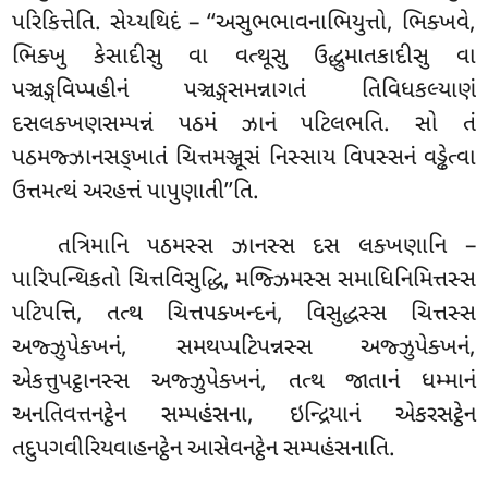
પરિકિત્તેતિ. સેય્યથિદં – ‘‘અસુભભાવનાભિયુત્તો, ભિક્ખવે
,
ભિક્ખુ કેસાદીસુ વા વત્થૂસુ ઉદ્ધુમાતકાદીસુ વા
પઞ્ચઙ્ગવિપ્પહીનં પઞ્ચઙ્ગસમન્નાગતં તિવિધકલ્યાણં
દસલક્ખણસમ્પન્નં પઠમં ઝાનં
પટિલભતિ. સો તં
પઠમજ્ઝાનસઙ્ખાતં ચિત્તમઞ્જૂસં નિસ્સાય વિપસ્સનં વડ્ઢેત્વા
ઉત્તમત્થં અરહત્તં પાપુણાતી’’તિ.
તત્રિમાનિ
પઠમસ્સ ઝાનસ્સ દસ લક્ખણાનિ –
પારિપન્થિકતો ચિત્તવિસુદ્ધિ, મજ્ઝિમસ્સ સમાધિનિમિત્તસ્સ
પટિપત્તિ, તત્થ ચિત્તપક્ખન્દનં, વિસુદ્ધસ્સ ચિત્તસ્સ
અજ્ઝુપેક્ખનં, સમથપ્પટિપન્નસ્સ અજ્ઝુપેક્ખનં,
એકત્તુપટ્ઠાનસ્સ અજ્ઝુપેક્ખનં, તત્થ જાતાનં ધમ્માનં
અનતિવત્તનટ્ઠેન સમ્પહંસના, ઇન્દ્રિયાનં એકરસટ્ઠેન
તદુપગવીરિયવાહનટ્ઠેન આસેવનટ્ઠેન સમ્પહંસનાતિ.