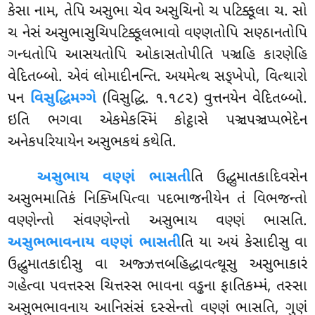
કેસા નામ, તેપિ અસુભા ચેવ અસુચિનો ચ પટિક્કૂલા ચ. સો
ચ નેસં અસુભાસુચિપટિક્કૂલભાવો વણ્ણતોપિ સણ્ઠાનતોપિ
ગન્ધતોપિ આસયતોપિ ઓકાસતોપીતિ પઞ્ચહિ કારણેહિ
વેદિતબ્બો. એવં લોમાદીનન્તિ. અયમેત્થ સઙ્ખેપો, વિત્થારો
પન
વિસુદ્ધિમગ્ગે
(વિસુદ્ધિ. ૧.૧૮૨) વુત્તનયેન વેદિતબ્બો.
ઇતિ ભગવા એકમેકસ્મિં કોટ્ઠાસે પઞ્ચપઞ્ચપ્પભેદેન
અનેકપરિયાયેન અસુભકથં કથેતિ.
અસુભાય વણ્ણં ભાસતી
તિ ઉદ્ધુમાતકાદિવસેન
અસુભમાતિકં નિક્ખિપિત્વા પદભાજનીયેન તં વિભજન્તો
વણ્ણેન્તો સંવણ્ણેન્તો અસુભાય વણ્ણં ભાસતિ.
અસુભભાવનાય વણ્ણં ભાસતી
તિ યા અયં કેસાદીસુ વા
ઉદ્ધુમાતકાદીસુ વા અજ્ઝત્તબહિદ્ધાવત્થૂસુ અસુભાકારં
ગહેત્વા પવત્તસ્સ ચિત્તસ્સ ભાવના વડ્ઢના ફાતિકમ્મં, તસ્સા
અસુભભાવનાય આનિસંસં દસ્સેન્તો વણ્ણં ભાસતિ, ગુણં