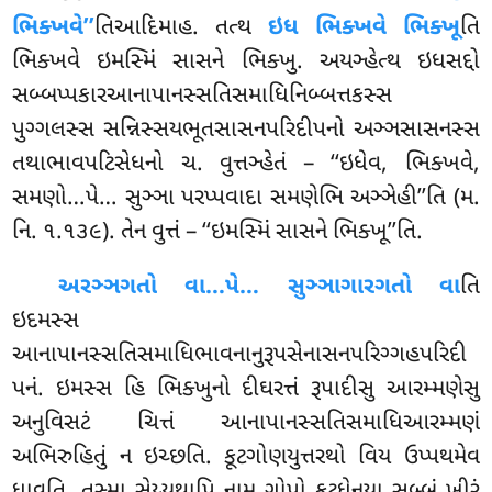
ભિક્ખવે’’
તિઆદિમાહ. તત્થ
ઇધ ભિક્ખવે ભિક્ખૂ
તિ
ભિક્ખવે ઇમસ્મિં સાસને ભિક્ખુ. અયઞ્હેત્થ ઇધસદ્દો
સબ્બપ્પકારઆનાપાનસ્સતિસમાધિનિબ્બત્તકસ્સ
પુગ્ગલસ્સ સન્નિસ્સયભૂતસાસનપરિદીપનો અઞ્ઞસાસનસ્સ
તથાભાવપટિસેધનો ચ. વુત્તઞ્હેતં – ‘‘ઇધેવ, ભિક્ખવે,
સમણો…પે… સુઞ્ઞા પરપ્પવાદા સમણેભિ અઞ્ઞેહી’’તિ (મ.
નિ. ૧.૧૩૯). તેન વુત્તં – ‘‘ઇમસ્મિં સાસને ભિક્ખૂ’’તિ.
અરઞ્ઞગતો વા…પે… સુઞ્ઞાગારગતો વા
તિ
ઇદમસ્સ
આનાપાનસ્સતિસમાધિભાવનાનુરૂપસેનાસનપરિગ્ગહપરિદી
પનં. ઇમસ્સ હિ ભિક્ખુનો દીઘરત્તં રૂપાદીસુ આરમ્મણેસુ
અનુવિસટં ચિત્તં આનાપાનસ્સતિસમાધિઆરમ્મણં
અભિરુહિતું ન ઇચ્છતિ. કૂટગોણયુત્તરથો વિય ઉપ્પથમેવ
ધાવતિ. તસ્મા સેય્યથાપિ નામ ગોપો કૂટધેનુયા સબ્બં ખીરં