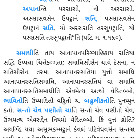
અપાન
ન્તિ પસ્સાસો, નો અસ્સાસો.
અસ્સાસવસેન ઉપટ્ઠાનં
સતિ,
પસ્સાસવસેન
ઉપટ્ઠાનં
સતિ
. યો અસ્સસતિ તસ્સુપટ્ઠાતિ, યો
પસ્સસતિ તસ્સુપટ્ઠાતી’’તિ (પટિ. મ. ૧.૧૬૦).
સમાધી
તિ તાય આનાપાનપરિગ્ગાહિકાય સતિયા
સદ્ધિં ઉપ્પન્ના ચિત્તેકગ્ગતા; સમાધિસીસેન ચાયં દેસના, ન
સતિસીસેન. તસ્મા આનાપાનસ્સતિયા યુત્તો સમાધિ
આનાપાનસ્સતિસમાધિ, આનાપાનસ્સતિયં વા સમાધિ
આનાપાનસ્સતિસમાધીતિ એવમેત્થ અત્થો વેદિતબ્બો.
ભાવિતો
તિ ઉપ્પાદિતો વડ્ઢિતો ચ.
બહુલીકતો
તિ પુનપ્પુનં
કતો.
સન્તો ચેવ પણીતો ચા
તિ સન્તો ચેવ પણીતો ચેવ,
ઉભયત્થ એવસદ્દેન નિયમો વેદિતબ્બો. કિં વુત્તં હોતિ?
અયઞ્હિ યથા અસુભકમ્મટ્ઠાનં કેવલં પટિવેધવસેન સન્તઞ્ચ