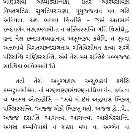
ખીણાસવા અપ્પટિસન્ધિકા, ઇતરે અરિયસાવકા
નિયતગતિકા સુગતિપરાયણા, પુથુજ્જનાનં પન ગતિ
અનિયતા. અથ ભગવા ચિન્તેસિ
– ‘‘ઇમે અત્તભાવે
છન્દરાગેન મરણભયભીતા ન સક્ખિસ્સન્તિ ગતિં વિસોધેતું,
હન્દ નેસં છન્દરાગપ્પહાનાય અસુભકથં કથેમિ. તં સુત્વા
અત્તભાવે વિગતચ્છન્દરાગતાય ગતિવિસોધનં કત્વા સગ્ગે
પટિસન્ધિં ગણ્હિસ્સન્તિ. એવં નેસં મમ સન્તિકે પબ્બજ્જા
સાત્થિકા
ભવિસ્સતી’’તિ.
તતો તેસં અનુગ્ગહાય અસુભકથં કથેસિ
કમ્મટ્ઠાનસીસેન, નો મરણવણ્ણસંવણ્ણનાધિપ્પાયેન. કથેત્વા
ચ પનસ્સ એતદહોસિ – ‘‘સચે મં ઇમં અદ્ધમાસં ભિક્ખૂ
પસ્સિસ્સન્તિ, ‘અજ્જ એકો ભિક્ખુ મતો, અજ્જ દ્વે…પે…
અજ્જ દસા’તિ આગન્ત્વા આગન્ત્વા આરોચેસ્સન્તિ.
અયઞ્ચ કમ્મવિપાકો ન સક્કા મયા વા અઞ્ઞેન વા