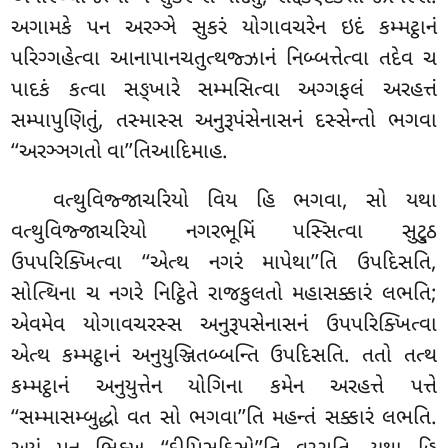
અગામકે પન અરઞ્ઞે સુકરં યોગાવચરેન ઇદં કમ્મટ્ઠાનં
પરિગ્ગહેત્વા આનાપાનચતુત્થજ્ઝાનં નિબ્બત્તેત્વા તદેવ ચ
પાદકં કત્વા સઙ્ખારે સમ્મસિત્વા અગ્ગફલં અરહત્તં
સમ્પાપુણિતું, તસ્માસ્સ અનુરૂપંસેનાસનં દસ્સેન્તો ભગવા
‘‘અરઞ્ઞગતો વા’’તિઆદિમાહ.
વત્થુવિજ્જાચરિયો વિય હિ ભગવા, સો યથા
વત્થુવિજ્જાચરિયો નગરભૂમિં પસ્સિત્વા સુટ્ઠુ
ઉપપરિક્ખિત્વા ‘‘એત્થ નગરં માપેથા’’તિ ઉપદિસતિ,
સોત્થિના ચ નગરે નિટ્ઠિતે રાજકુલતો મહાસક્કારં લભતિ;
એવમેવ યોગાવચરસ્સ અનુરૂપસેનાસનં ઉપપરિક્ખિત્વા
એત્થ કમ્મટ્ઠાનં અનુયુઞ્જિતબ્બન્તિ ઉપદિસતિ. તતો તત્થ
કમ્મટ્ઠાનં અનુયુત્તેન યોગિના કમેન અરહત્તે પત્તે
‘‘સમ્માસમ્બુદ્ધો વત સો ભગવા’’તિ મહન્તં સક્કારં લભતિ.