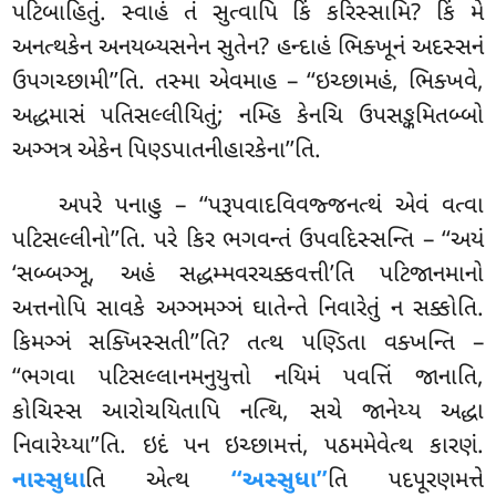
પટિબાહિતું. સ્વાહં તં સુત્વાપિ કિં કરિસ્સામિ? કિં મે
અનત્થકેન અનયબ્યસનેન સુતેન? હન્દાહં ભિક્ખૂનં અદસ્સનં
ઉપગચ્છામી’’તિ. તસ્મા એવમાહ – ‘‘ઇચ્છામહં, ભિક્ખવે,
અદ્ધમાસં પતિસલ્લીયિતું; નમ્હિ કેનચિ ઉપસઙ્કમિતબ્બો
અઞ્ઞત્ર એકેન પિણ્ડપાતનીહારકેના’’તિ.
અપરે પનાહુ – ‘‘પરૂપવાદવિવજ્જનત્થં એવં વત્વા
પટિસલ્લીનો’’તિ. પરે કિર ભગવન્તં ઉપવદિસ્સન્તિ – ‘‘અયં
‘સબ્બઞ્ઞૂ, અહં સદ્ધમ્મવરચક્કવત્તી’તિ પટિજાનમાનો
અત્તનોપિ સાવકે અઞ્ઞમઞ્ઞં ઘાતેન્તે નિવારેતું ન સક્કોતિ.
કિમઞ્ઞં સક્ખિસ્સતી’’તિ? તત્થ પણ્ડિતા વક્ખન્તિ –
‘‘ભગવા પટિસલ્લાનમનુયુત્તો નયિમં પવત્તિં જાનાતિ,
કોચિસ્સ આરોચયિતાપિ નત્થિ, સચે જાનેય્ય અદ્ધા
નિવારેય્યા’’તિ. ઇદં પન ઇચ્છામત્તં, પઠમમેવેત્થ કારણં.
નાસ્સુધા
તિ એત્થ
‘‘અસ્સુધા’’
તિ પદપૂરણમત્તે