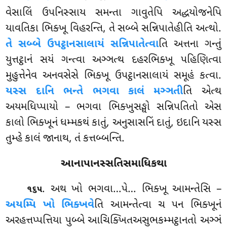
વેસાલિં ઉપનિસ્સાય સમન્તા ગાવુતેપિ અદ્ધયોજનેપિ
યાવતિકા ભિક્ખૂ વિહરન્તિ
, તે સબ્બે સન્નિપાતેહીતિ અત્થો.
તે સબ્બે ઉપટ્ઠાનસાલાયં સન્નિપાતેત્વા
તિ અત્તના ગન્તું
યુત્તટ્ઠાનં સયં ગન્ત્વા અઞ્ઞત્થ દહરભિક્ખૂ પહિણિત્વા
મુહુત્તેનેવ અનવસેસે ભિક્ખૂ ઉપટ્ઠાનસાલાયં સમૂહં કત્વા.
યસ્સ દાનિ ભન્તે ભગવા કાલં મઞ્ઞતી
તિ એત્થ
અયમધિપ્પાયો – ભગવા ભિક્ખુસઙ્ઘો સન્નિપતિતો એસ
કાલો ભિક્ખૂનં ધમ્મકથં કાતું, અનુસાસનિં દાતું, ઇદાનિ યસ્સ
તુમ્હે કાલં જાનાથ, તં કત્તબ્બન્તિ.
આનાપાનસ્સતિસમાધિકથા
. અથ ખો ભગવા…પે… ભિક્ખૂ આમન્તેસિ –
૧૬૫
અયમ્પિ ખો ભિક્ખવે
તિ આમન્તેત્વા ચ પન ભિક્ખૂનં
અરહત્તપ્પત્તિયા પુબ્બે આચિક્ખિતઅસુભકમ્મટ્ઠાનતો અઞ્ઞં