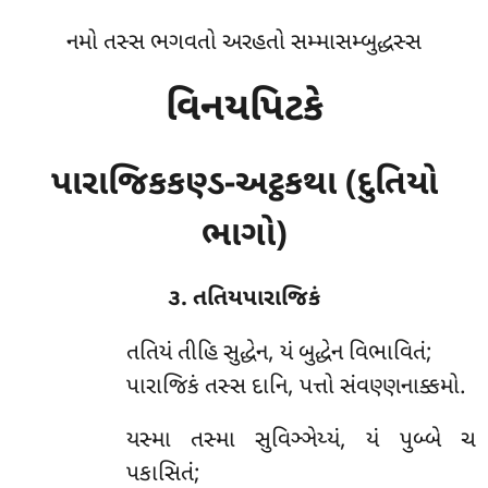
નમો તસ્સ ભગવતો અરહતો સમ્માસમ્બુદ્ધસ્સ
વિનયપિટકે
પારાજિકકણ્ડ-અટ્ઠકથા (દુતિયો
ભાગો)
૩. તતિયપારાજિકં
તતિયં
તીહિ સુદ્ધેન, યં બુદ્ધેન વિભાવિતં;
પારાજિકં તસ્સ દાનિ, પત્તો સંવણ્ણનાક્કમો.
યસ્મા તસ્મા સુવિઞ્ઞેય્યં, યં પુબ્બે ચ
પકાસિતં;