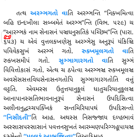
તત્થ
અરઞ્ઞગતો વા
તિ અરઞ્ઞન્તિ ‘‘નિક્ખમિત્વા
બહિ ઇન્દખીલા સબ્બમેતં અરઞ્ઞ’’ન્તિ (વિભ. ૫૨૯) ચ
‘‘આરઞ્ઞકં નામ સેનાસનં પઞ્ચધનુસતિકં પચ્છિમ’’ન્તિ (પારા.
📜
૬૫૩) ચ એવં વુત્તલક્ખણેસુ અરઞ્ઞેસુ અનુરૂપં યંકિઞ્ચિ
પવિવેકસુખં અરઞ્ઞં ગતો.
રુક્ખમૂલગતો વા
તિ
રુક્ખસમીપં ગતો.
સુઞ્ઞાગારગતો વા
તિ સુઞ્ઞં
વિવિત્તોકાસં ગતો. એત્થ ચ ઠપેત્વા અરઞ્ઞઞ્ચ રુક્ખમૂલઞ્ચ
અવસેસસત્તવિધસેનાસનગતોપિ સુઞ્ઞાગારગતોતિ વત્તું
વટ્ટતિ. એવમસ્સ ઉતુત્તયાનુકૂલં ધાતુચરિયાનુકૂલઞ્ચ
આનાપાનસ્સતિભાવનાનુરૂપં સેનાસનં ઉપદિસિત્વા
અલીનાનુદ્ધચ્ચપક્ખિકં સન્તમિરિયાપથં ઉપદિસન્તો
‘‘નિસીદતી’’
તિ આહ. અથસ્સ નિસજ્જાય દળ્હભાવં
અસ્સાસપસ્સાસાનં પવત્તનસુખતં આરમ્મણપરિગ્ગહૂપાયઞ્ચ