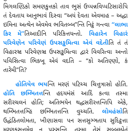
મિગલણ્ડિકો સમણકુત્તકો તાવ ભુસં ઉપ્પન્નવિપ્પટિસારોપિ
તં દેવતાય આનુભાવં દિસ્વા ‘‘અયં દેવતા એવમાહ – અદ્ધા
ઇમિના અત્થેન એવમેવ ભવિતબ્બ’’ન્તિ નિટ્ઠં ગન્ત્વા
‘‘લાભા
કિર મે’’
તિઆદીનિ પરિકિત્તયન્તો.
વિહારેન વિહારં
પરિવેણેન પરિવેણં ઉપસઙ્કમિત્વા એવં વદેતી
તિ તં તં
વિહારઞ્ચ પરિવેણઞ્ચ ઉપસઙ્કમિત્વા દ્વારં વિવરિત્વા અન્તો
પવિસિત્વા ભિક્ખૂ એવં વદતિ – ‘‘કો અતિણ્ણો, કં
તારેમી’’તિ?
હોતિયેવ
ભય
ન્તિ મરણં પટિચ્ચ ચિત્તુત્રાસો હોતિ.
હોતિ છમ્ભિતત્ત
ન્તિ હદયમંસં આદિં કત્વા તસ્મા
સરીરચલનં હોતિ; અતિભયેન થદ્ધસરીરત્તન્તિપિ એકે,
થમ્ભિતત્તઞ્હિ છમ્ભિતત્તન્તિ વુચ્ચતિ.
લોમહંસો
તિ
ઉદ્ધંઠિતલોમતા, ખીણાસવા પન સત્તસુઞ્ઞતાય સુદિટ્ઠત્તા
મરણકસત્તમેવ ન પસ્સન્તિ, તસ્મા તેસં સબ્બમ્પેતં