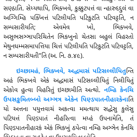
સણ્ઠાતિ. સેય્યથાપિ, ભિક્ખવે, કુક્કુટપત્તં વા ન્હારુદદ્દુલં વા
અગ્ગિમ્હિ પક્ખિત્તં પટિલીયતિ પટિકુટતિ પટિવટ્ટતિ, ન
સમ્પસારીયતિ; એવમેવ ખો, ભિક્ખવે,
અસુભસઞ્ઞાપરિચિતેન ભિક્ખુનો
ચેતસા બહુલં વિહરતો
મેથુનધમ્મસમાપત્તિયા ચિત્તં પટિલીયતિ પટિકુટતિ પટિવટ્ટતિ,
ન સમ્પસારીયતી’’તિ (અ. નિ. ૭.૪૯).
ઇચ્છામહં, ભિક્ખવે, અદ્ધમાસં પટિસલ્લીયિતુ
ન્તિ
અહં ભિક્ખવે એકં અદ્ધમાસં પટિસલ્લીયિતું નિલીયિતું
એકોવ હુત્વા વિહરિતું ઇચ્છામીતિ અત્થો.
નમ્હિ કેનચિ
ઉપસઙ્કમિતબ્બો અઞ્ઞત્ર એકેન પિણ્ડપાતનીહારકેના
તિ
યો અત્તના પયુત્તવાચં અકત્વા મમત્થાય સદ્ધેસુ કુલેસુ
પટિયત્તં પિણ્ડપાતં નીહરિત્વા મય્હં ઉપનામેતિ, તં
પિણ્ડપાતનીહારકં એકં ભિક્ખું ઠપેત્વા નમ્હિ અઞ્ઞેન કેનચિ