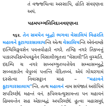
તં વજ્જયિત્વા અસ્સાપિ, હોતિ સંવણ્ણના
અયં.
પઠમપઞ્ઞત્તિનિદાનવણ્ણના
.
તેન
સમયેન બુદ્ધો ભગવા વેસાલિયં વિહરતિ
૧૬૨
મહાવને કૂટાગારસાલાય
ન્તિ એત્થ
વેસાલિય
ન્તિ એવંનામકે
ઇત્થિલિઙ્ગવસેન પવત્તવોહારે નગરે. તઞ્હિ નગરં તિક્ખત્તું
પાકારપરિક્ખેપવડ્ઢનેન વિસાલીભૂતત્તા ‘‘વેસાલી’’તિ વુચ્ચતિ.
ઇદમ્પિ ચ નગરં સબ્બઞ્ઞુતપ્પત્તેયેવ સમ્માસમ્બુદ્ધે
સબ્બાકારેન વેપુલ્લં પત્તન્તિ વેદિતબ્બં. એવં ગોચરગામં
દસ્સેત્વા નિવાસટ્ઠાન માહ –
‘‘મહાવને
કૂટાગારસાલાય’’
ન્તિ. તત્થ
મહાવનં
નામ સયંજાતં અરોપિમં
સપરિચ્છેદં મહન્તં વનં. કપિલવત્થુસામન્તા પન મહાવનં
હિમવન્તેન સહ એકાબદ્ધં અપરિચ્છેદં હુત્વા મહાસમુદ્દં