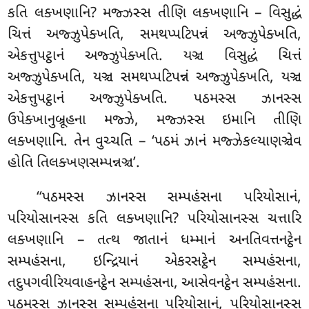
કતિ લક્ખણાનિ? મજ્ઝસ્સ તીણિ લક્ખણાનિ – વિસુદ્ધં
ચિત્તં અજ્ઝુપેક્ખતિ, સમથપ્પટિપન્નં અજ્ઝુપેક્ખતિ,
એકત્તુપટ્ઠાનં અજ્ઝુપેક્ખતિ. યઞ્ચ વિસુદ્ધં ચિત્તં
અજ્ઝુપેક્ખતિ, યઞ્ચ સમથપ્પટિપન્નં અજ્ઝુપેક્ખતિ
, યઞ્ચ
એકત્તુપટ્ઠાનં અજ્ઝુપેક્ખતિ. પઠમસ્સ ઝાનસ્સ
ઉપેક્ખાનુબ્રૂહના મજ્ઝે, મજ્ઝસ્સ ઇમાનિ તીણિ
લક્ખણાનિ. તેન વુચ્ચતિ – ‘પઠમં ઝાનં મજ્ઝેકલ્યાણઞ્ચેવ
હોતિ તિલક્ખણસમ્પન્નઞ્ચ’.
‘‘પઠમસ્સ ઝાનસ્સ સમ્પહંસના પરિયોસાનં,
પરિયોસાનસ્સ કતિ લક્ખણાનિ? પરિયોસાનસ્સ ચત્તારિ
લક્ખણાનિ – તત્થ જાતાનં ધમ્માનં અનતિવત્તનટ્ઠેન
સમ્પહંસના, ઇન્દ્રિયાનં એકરસટ્ઠેન સમ્પહંસના,
તદુપગવીરિયવાહનટ્ઠેન સમ્પહંસના, આસેવનટ્ઠેન સમ્પહંસના.
પઠમસ્સ ઝાનસ્સ સમ્પહંસના પરિયોસાનં, પરિયોસાનસ્સ