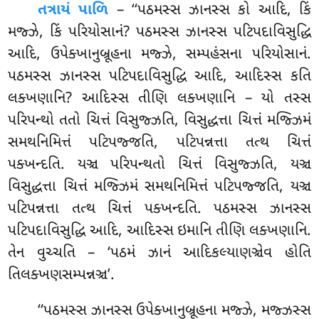
તત્રાયં પાળિ
– ‘‘પઠમસ્સ ઝાનસ્સ કો આદિ, કિં
મજ્ઝે, કિં પરિયોસાનં? પઠમસ્સ ઝાનસ્સ પટિપદાવિસુદ્ધિ
આદિ, ઉપેક્ખાનુબ્રૂહના મજ્ઝે, સમ્પહંસના પરિયોસાનં.
પઠમસ્સ ઝાનસ્સ પટિપદાવિસુદ્ધિ આદિ, આદિસ્સ કતિ
લક્ખણાનિ? આદિસ્સ તીણિ લક્ખણાનિ – યો તસ્સ
પરિપન્થો તતો ચિત્તં વિસુજ્ઝતિ, વિસુદ્ધત્તા ચિત્તં મજ્ઝિમં
સમથનિમિત્તં પટિપજ્જતિ, પટિપન્નત્તા તત્થ ચિત્તં
પક્ખન્દતિ. યઞ્ચ પરિપન્થતો ચિત્તં વિસુજ્ઝતિ, યઞ્ચ
વિસુદ્ધત્તા ચિત્તં મજ્ઝિમં સમથનિમિત્તં પટિપજ્જતિ, યઞ્ચ
પટિપન્નત્તા તત્થ ચિત્તં પક્ખન્દતિ. પઠમસ્સ ઝાનસ્સ
પટિપદાવિસુદ્ધિ આદિ, આદિસ્સ ઇમાનિ તીણિ લક્ખણાનિ.
તેન વુચ્ચતિ – ‘પઠમં ઝાનં આદિકલ્યાણઞ્ચેવ હોતિ
તિલક્ખણસમ્પન્નઞ્ચ’.
‘‘પઠમસ્સ ઝાનસ્સ ઉપેક્ખાનુબ્રૂહના મજ્ઝે, મજ્ઝસ્સ