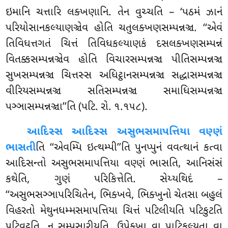
ઇમાનિ ચત્તારિ લક્ખણાનિ
. તેન વુચ્ચતિ – ‘પઠમં ઝાનં
પરિયોસાનકલ્યાણઞ્ચેવ હોતિ ચતુલક્ખણસમ્પન્નઞ્ચ. ‘‘એવં
તિવિધત્તગતં ચિત્તં તિવિધકલ્યાણકં દસલક્ખણસમ્પન્નં
વિતક્કસમ્પન્નઞ્ચેવ હોતિ વિચારસમ્પન્નઞ્ચ પીતિસમ્પન્નઞ્ચ
સુખસમ્પન્નઞ્ચ ચિત્તસ્સ અધિટ્ઠાનસમ્પન્નઞ્ચ સદ્ધાસમ્પન્નઞ્ચ
વીરિયસમ્પન્નઞ્ચ સતિસમ્પન્નઞ્ચ સમાધિસમ્પન્નઞ્ચ
પઞ્ઞાસમ્પન્નઞ્ચા’’તિ (પટિ. રો. ૧.૧૫૮).
આદિસ્સ આદિસ્સ અસુભસમાપત્તિયા વણ્ણં
ભાસતી
તિ ‘‘એવમ્પિ ઇત્થમ્પી’’તિ પુનપ્પુનં વવત્થાનં કત્વા
આદિસન્તો અસુભસમાપત્તિયા વણ્ણં ભાસતિ, આનિસંસં
કથેતિ, ગુણં પરિકિત્તેતિ. સેય્યથિદં –
‘‘અસુભસઞ્ઞાપરિચિતેન, ભિક્ખવે, ભિક્ખુનો ચેતસા બહુલં
વિહરતો મેથુનધમ્મસમાપત્તિયા ચિત્તં પટિલીયતિ પટિકુટતિ
પટિવટ્ટતિ, ન સમ્પસારીયતિ, ઉપેક્ખા વા પાટિકુલ્યતા વા