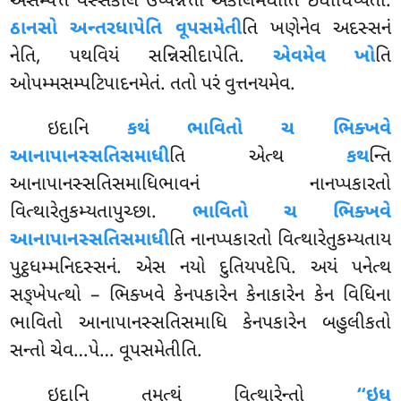
અસમ્પત્તે વસ્સકાલે ઉપ્પન્નત્તા અકાલમેઘોતિ ઇધાધિપ્પેતો.
ઠાનસો અન્તરધાપેતિ વૂપસમેતી
તિ ખણેનેવ
અદસ્સનં
નેતિ, પથવિયં સન્નિસીદાપેતિ.
એવમેવ ખો
તિ
ઓપમ્મસમ્પટિપાદનમેતં. તતો પરં વુત્તનયમેવ.
ઇદાનિ
કથં ભાવિતો ચ ભિક્ખવે
આનાપાનસ્સતિસમાધી
તિ એત્થ
કથ
ન્તિ
આનાપાનસ્સતિસમાધિભાવનં નાનપ્પકારતો
વિત્થારેતુકમ્યતાપુચ્છા.
ભાવિતો ચ ભિક્ખવે
આનાપાનસ્સતિસમાધી
તિ નાનપ્પકારતો વિત્થારેતુકમ્યતાય
પુટ્ઠધમ્મનિદસ્સનં
. એસ નયો દુતિયપદેપિ. અયં પનેત્થ
સઙ્ખેપત્થો – ભિક્ખવે કેનપકારેન કેનાકારેન કેન વિધિના
ભાવિતો આનાપાનસ્સતિસમાધિ કેનપકારેન બહુલીકતો
સન્તો ચેવ…પે… વૂપસમેતીતિ.
ઇદાનિ તમત્થં વિત્થારેન્તો
‘‘ઇધ