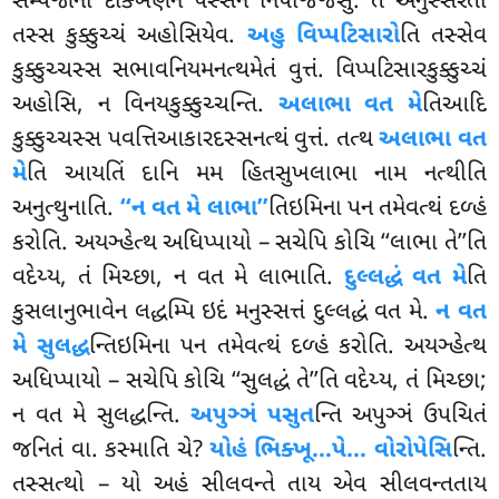
સમ્પજાના દક્ખિણેન પસ્સેન નિપજ્જિંસુ. તં અનુસ્સરતો
તસ્સ કુક્કુચ્ચં અહોસિયેવ.
અહુ વિપ્પટિસારો
તિ તસ્સેવ
કુક્કુચ્ચસ્સ સભાવનિયમનત્થમેતં વુત્તં
. વિપ્પટિસારકુક્કુચ્ચં
અહોસિ, ન વિનયકુક્કુચ્ચન્તિ.
અલાભા વત મે
તિઆદિ
કુક્કુચ્ચસ્સ પવત્તિઆકારદસ્સનત્થં વુત્તં. તત્થ
અલાભા વત
મે
તિ આયતિં દાનિ મમ હિતસુખલાભા નામ નત્થીતિ
અનુત્થુનાતિ.
‘‘ન વત મે લાભા’’
તિઇમિના પન તમેવત્થં દળ્હં
કરોતિ. અયઞ્હેત્થ અધિપ્પાયો – સચેપિ કોચિ ‘‘લાભા તે’’તિ
વદેય્ય, તં મિચ્છા, ન વત મે લાભાતિ.
દુલ્લદ્ધં વત મે
તિ
કુસલાનુભાવેન લદ્ધમ્પિ ઇદં મનુસ્સત્તં દુલ્લદ્ધં વત મે.
ન વત
મે સુલદ્ધ
ન્તિઇમિના પન તમેવત્થં દળ્હં કરોતિ. અયઞ્હેત્થ
અધિપ્પાયો – સચેપિ કોચિ ‘‘સુલદ્ધં તે’’તિ વદેય્ય, તં મિચ્છા;
ન વત મે સુલદ્ધન્તિ.
અપુઞ્ઞં પસુત
ન્તિ અપુઞ્ઞં ઉપચિતં
જનિતં વા. કસ્માતિ ચે?
યોહં ભિક્ખૂ…પે… વોરોપેસિ
ન્તિ
.
તસ્સત્થો – યો અહં સીલવન્તે તાય એવ સીલવન્તતાય