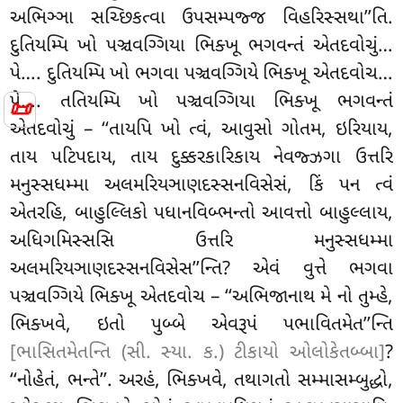
અભિઞ્ઞા સચ્છિકત્વા ઉપસમ્પજ્જ વિહરિસ્સથા’’તિ.
દુતિયમ્પિ ખો પઞ્ચવગ્ગિયા ભિક્ખૂ ભગવન્તં એતદવોચું…
પે…. દુતિયમ્પિ ખો ભગવા પઞ્ચવગ્ગિયે ભિક્ખૂ એતદવોચ…
પે…. તતિયમ્પિ ખો પઞ્ચવગ્ગિયા ભિક્ખૂ ભગવન્તં
📜
એતદવોચું – ‘‘તાયપિ
ખો ત્વં, આવુસો ગોતમ, ઇરિયાય,
તાય પટિપદાય, તાય દુક્કરકારિકાય નેવજ્ઝગા ઉત્તરિ
મનુસ્સધમ્મા અલમરિયઞાણદસ્સનવિસેસં, કિં પન ત્વં
એતરહિ, બાહુલ્લિકો પધાનવિબ્ભન્તો
આવત્તો બાહુલ્લાય,
અધિગમિસ્સસિ ઉત્તરિ મનુસ્સધમ્મા
અલમરિયઞાણદસ્સનવિસેસ’’ન્તિ? એવં વુત્તે ભગવા
પઞ્ચવગ્ગિયે ભિક્ખૂ એતદવોચ – ‘‘અભિજાનાથ મે નો તુમ્હે,
ભિક્ખવે, ઇતો પુબ્બે એવરૂપં પભાવિતમેત’’ન્તિ
[ભાસિતમેતન્તિ (સી. સ્યા. ક.) ટીકાયો ઓલોકેતબ્બા]
?
‘‘નોહેતં, ભન્તે’’. અરહં, ભિક્ખવે, તથાગતો સમ્માસમ્બુદ્ધો,