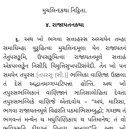
મુચલિન્દકથા નિટ્ઠિતા.
૪. રાજાયતનકથા
. અથ ખો ભગવા સત્તાહસ્સ અચ્ચયેન તમ્હા
૬
સમાધિમ્હા વુટ્ઠહિત્વા મુચલિન્દમૂલા યેન રાજાયતનં
તેનુપસઙ્કમિ, ઉપસઙ્કમિત્વા રાજાયતનમૂલે સત્તાહં
એકપલ્લઙ્કેન નિસીદિ વિમુત્તિસુખપટિસંવેદી. તેન ખો પન
સમયેન તપુસ્સ
[તપસ્સુ (સી.)]
ભલ્લિકા વાણિજા ઉક્કલા
તં દેસં અદ્ધાનમગ્ગપ્પટિપન્ના હોન્તિ. અથ ખો
તપુસ્સભલ્લિકાનં વાણિજાનં
ઞાતિસાલોહિતા દેવતા
તપુસ્સભલ્લિકે વાણિજે એતદવોચ – ‘‘અયં, મારિસા,
ભગવા રાજાયતનમૂલે વિહરતિ પઠમાભિસમ્બુદ્ધો; ગચ્છથ તં
ભગવન્તં મન્થેન ચ મધુપિણ્ડિકાય ચ પતિમાનેથ; તં વો