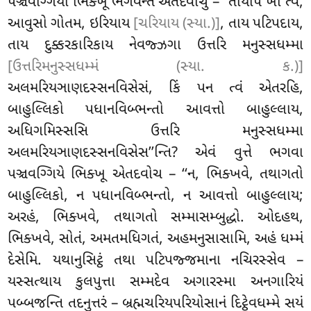
પઞ્ચવગ્ગિયા ભિક્ખૂ ભગવન્તં એતદવોચું – ‘‘તાયપિ ખો ત્વં,
આવુસો ગોતમ, ઇરિયાય
[ચરિયાય (સ્યા.)]
, તાય પટિપદાય,
તાય દુક્કરકારિકાય નેવજ્ઝગા ઉત્તરિ મનુસ્સધમ્મા
[ઉત્તરિમનુસ્સધમ્મં (સ્યા. ક.)]
અલમરિયઞાણદસ્સનવિસેસં, કિં પન ત્વં એતરહિ,
બાહુલ્લિકો પધાનવિબ્ભન્તો આવત્તો બાહુલ્લાય,
અધિગમિસ્સસિ ઉત્તરિ મનુસ્સધમ્મા
અલમરિયઞાણદસ્સનવિસેસ’’ન્તિ? એવં વુત્તે ભગવા
પઞ્ચવગ્ગિયે ભિક્ખૂ એતદવોચ – ‘‘ન, ભિક્ખવે, તથાગતો
બાહુલ્લિકો, ન પધાનવિબ્ભન્તો, ન આવત્તો બાહુલ્લાય;
અરહં, ભિક્ખવે, તથાગતો સમ્માસમ્બુદ્ધો. ઓદહથ,
ભિક્ખવે, સોતં, અમતમધિગતં, અહમનુસાસામિ
, અહં ધમ્મં
દેસેમિ. યથાનુસિટ્ઠં તથા પટિપજ્જમાના નચિરસ્સેવ –
યસ્સત્થાય કુલપુત્તા સમ્મદેવ અગારસ્મા અનગારિયં
પબ્બજન્તિ તદનુત્તરં
– બ્રહ્મચરિયપરિયોસાનં દિટ્ઠેવધમ્મે સયં