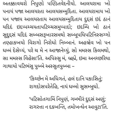
અતક્કાવચરો નિપુણો પણ્ડિતવેદનીયો. આલયરામા ખો
પનાયં પજા આલયરતા આલયસમ્મુદિતા. આલયરામાય ખો
પન પજાય આલયરતાય આલયસમ્મુદિતાય દુદ્દસં ઇદં ઠાનં
યદિદં ઇદપ્પચ્ચયતાપટિચ્ચસમુપ્પાદો; ઇદમ્પિ ખો ઠાનં
સુદુદ્દસં યદિદં સબ્બસઙ્ખારસમથો સબ્બૂપધિપટિનિસ્સગ્ગો
તણ્હાક્ખયો વિરાગો નિરોધો નિબ્બાનં. અહઞ્ચેવ ખો પન
ધમ્મં દેસેય્યં, પરે ચ મે ન આજાનેય્યું, સો મમસ્સ કિલમથો,
સા મમસ્સ વિહેસા’તિ. અપિસ્સુ મં, બ્રહ્મે, ઇમા અનચ્છરિયા
ગાથાયો પટિભંસુ પુબ્બે અસ્સુતપુબ્બા –
‘કિચ્છેન મે અધિગતં, હલં દાનિ પકાસિતું;
રાગદોસપરેતેહિ, નાયં ધમ્મો સુસમ્બુધો.
‘પટિસોતગામિં નિપુણં, ગમ્ભીરં દુદ્દસં અણું;
રાગરત્તા ન દક્ખન્તિ, તમોખન્ધેન આવુટા’તિ.