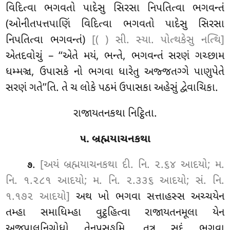
વિદિત્વા ભગવતો પાદેસુ સિરસા નિપતિત્વા ભગવન્તં
(ઓનીતપત્તપાણિં વિદિત્વા ભગવતો પાદેસુ સિરસા
નિપતિત્વા ભગવન્તં)
[( ) સી. સ્યા. પોત્થકેસુ નત્થિ]
એતદવોચું – ‘‘એતે મયં, ભન્તે, ભગવન્તં સરણં ગચ્છામ
ધમ્મઞ્ચ, ઉપાસકે નો ભગવા ધારેતુ
અજ્જતગ્ગે પાણુપેતે
સરણં ગતે’’તિ. તે ચ લોકે પઠમં ઉપાસકા અહેસું દ્વેવાચિકા.
રાજાયતનકથા નિટ્ઠિતા.
૫. બ્રહ્મયાચનકથા
.
[અયં બ્રહ્મયાચનકથા દી. નિ. ૨.૬૪ આદયો; મ.
૭
નિ. ૧.૨૮૧ આદયો; મ. નિ. ૨.૩૩૬ આદયો; સં. નિ.
૧.૧૭૨ આદયો]
અથ ખો ભગવા સત્તાહસ્સ અચ્ચયેન
તમ્હા સમાધિમ્હા વુટ્ઠહિત્વા રાજાયતનમૂલા યેન
અજપાલનિગ્રોધો તેનુપસઙ્કમિ. તત્ર સુદં ભગવા