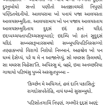
એતદહોસિ – ‘અધિગતો ખો મ્યાયં ધમ્મો ગમ્ભીરો દુદ્દસો
દુરનુબોધો સન્તો પણીતો અતક્કાવચરો નિપુણો
પણ્ડિતવેદનીયો. આલયરામા ખો પનાયં પજા આલયરતા
આલયસમ્મુદિતા. આલયરામાય ખો પન પજાય આલયરતાય
આલયસમ્મુદિતાય દુદ્દસં ઇદં ઠાનં યદિદં
ઇદપ્પચ્ચયતાપટિચ્ચસમુપ્પાદો; ઇદમ્પિ ખો ઠાનં સુદુદ્દસં
યદિદં સબ્બસઙ્ખારસમથો સબ્બૂપધિપટિનિસ્સગ્ગો
તણ્હાક્ખયો વિરાગો નિરોધો નિબ્બાનં. અહઞ્ચેવ ખો પન
ધમ્મં દેસેય્યં, પરે ચ મે ન આજાનેય્યું, સો મમસ્સ કિલમથો,
સા મમસ્સ વિહેસા’તિ. અપિસ્સુ મં, બ્રહ્મે, ઇમા અનચ્છરિયા
ગાથાયો પટિભંસુ પુબ્બે અસ્સુતપુબ્બા –
‘કિચ્છેન મે અધિગતં, હલં દાનિ પકાસિતું;
રાગદોસપરેતેહિ, નાયં ધમ્મો સુસમ્બુધો.
‘પટિસોતગામિં નિપુણં, ગમ્ભીરં દુદ્દસં અણું;