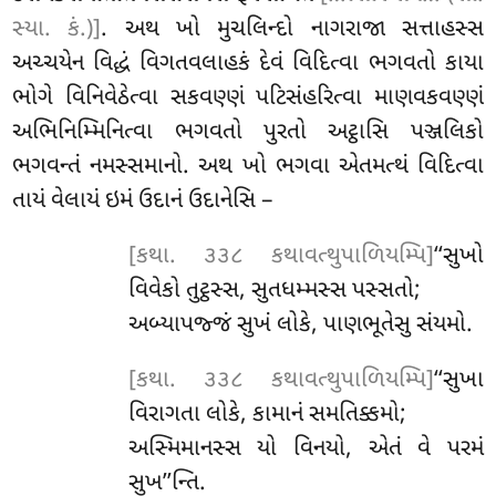
સ્યા. કં.)]
. અથ
ખો મુચલિન્દો નાગરાજા સત્તાહસ્સ
અચ્ચયેન વિદ્ધં વિગતવલાહકં દેવં વિદિત્વા ભગવતો કાયા
ભોગે વિનિવેઠેત્વા સકવણ્ણં પટિસંહરિત્વા માણવકવણ્ણં
અભિનિમ્મિનિત્વા ભગવતો પુરતો અટ્ઠાસિ પઞ્જલિકો
ભગવન્તં નમસ્સમાનો. અથ ખો ભગવા એતમત્થં વિદિત્વા
તાયં વેલાયં ઇમં ઉદાનં ઉદાનેસિ –
[કથા. ૩૩૮ કથાવત્થુપાળિયમ્પિ]
‘‘સુખો
વિવેકો તુટ્ઠસ્સ, સુતધમ્મસ્સ પસ્સતો;
અબ્યાપજ્જં સુખં લોકે, પાણભૂતેસુ સંયમો.
[કથા. ૩૩૮ કથાવત્થુપાળિયમ્પિ]
‘‘સુખા
વિરાગતા લોકે, કામાનં સમતિક્કમો;
અસ્મિમાનસ્સ યો વિનયો, એતં વે પરમં
સુખ’’ન્તિ.