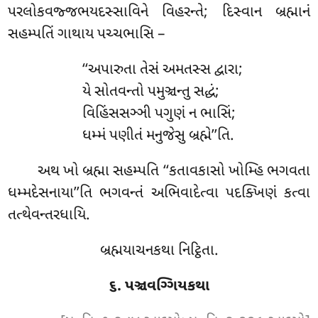
પરલોકવજ્જભયદસ્સાવિને વિહરન્તે; દિસ્વાન
બ્રહ્માનં
સહમ્પતિં ગાથાય પચ્ચભાસિ –
‘‘અપારુતા તેસં અમતસ્સ દ્વારા;
યે સોતવન્તો પમુઞ્ચન્તુ સદ્ધં;
વિહિંસસઞ્ઞી પગુણં ન ભાસિં;
ધમ્મં પણીતં મનુજેસુ બ્રહ્મે’’તિ.
અથ ખો બ્રહ્મા સહમ્પતિ ‘‘કતાવકાસો ખોમ્હિ ભગવતા
ધમ્મદેસનાયા’’તિ ભગવન્તં અભિવાદેત્વા પદક્ખિણં કત્વા
તત્થેવન્તરધાયિ.
બ્રહ્મયાચનકથા નિટ્ઠિતા.
૬. પઞ્ચવગ્ગિયકથા