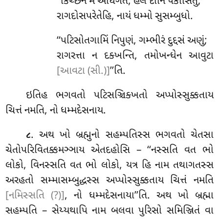
‘‘કિચ્છેન
મે અધિગતં, હલં દાનિ પકાસિતું;
રાગદોસપરેતેહિ, નાયં ધમ્મો સુસમ્બુધો.
‘‘પટિસોતગામિં
નિપુણં, ગમ્ભીરં દુદ્દસં અણું;
રાગરત્તા ન દક્ખન્તિ, તમોખન્ધેન આવુટા
[આવટા (સી.)]
’’તિ.
ઇતિહ
ભગવતો પટિસઞ્ચિક્ખતો અપ્પોસ્સુક્કતાય
ચિત્તં નમતિ, નો ધમ્મદેસનાય.
. અથ ખો બ્રહ્મુનો સહમ્પતિસ્સ ભગવતો ચેતસા
૮
ચેતોપરિવિતક્કમઞ્ઞાય એતદહોસિ – ‘‘નસ્સતિ વત ભો
લોકો, વિનસ્સતિ વત ભો લોકો, યત્ર હિ નામ તથાગતસ્સ
અરહતો સમ્માસમ્બુદ્ધસ્સ અપ્પોસ્સુક્કતાય ચિત્તં નમતિ
[નમિસ્સતિ (?)]
, નો ધમ્મદેસનાયા’’તિ. અથ ખો બ્રહ્મા
સહમ્પતિ – સેય્યથાપિ નામ બલવા પુરિસો સમિઞ્જિતં વા