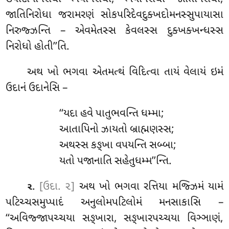
જાતિનિરોધા જરામરણં સોકપરિદેવદુક્ખદોમનસ્સુપાયાસા
નિરુજ્ઝન્તિ – એવમેતસ્સ કેવલસ્સ દુક્ખક્ખન્ધસ્સ
નિરોધો
હોતી’’તિ.
અથ
ખો ભગવા એતમત્થં વિદિત્વા તાયં વેલાયં ઇમં
ઉદાનં ઉદાનેસિ –
‘‘યદા હવે પાતુભવન્તિ ધમ્મા;
આતાપિનો ઝાયતો બ્રાહ્મણસ્સ;
અથસ્સ કઙ્ખા વપયન્તિ સબ્બા;
યતો પજાનાતિ સહેતુધમ્મ’’ન્તિ.
.
[ઉદા. ૨]
અથ ખો ભગવા રત્તિયા મજ્ઝિમં યામં
૨
પટિચ્ચસમુપ્પાદં અનુલોમપટિલોમં મનસાકાસિ –
‘‘અવિજ્જાપચ્ચયા સઙ્ખારા, સઙ્ખારપચ્ચયા વિઞ્ઞાણં,