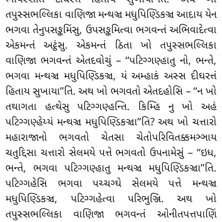
ભવિસ્સતિ દીઘરત્તં હિતાય સુખાયા’’તિ. અથ ખો
તપુસ્સભલ્લિકા વાણિજા મન્થઞ્ચ મધુપિણ્ડિકઞ્ચ આદાય યેન
ભગવા તેનુપસઙ્કમિંસુ, ઉપસઙ્કમિત્વા ભગવન્તં અભિવાદેત્વા
એકમન્તં અટ્ઠંસુ. એકમન્તં ઠિતા ખો તપુસ્સભલ્લિકા
વાણિજા ભગવન્તં એતદવોચું – ‘‘પટિગ્ગણ્હાતુ નો, ભન્તે,
ભગવા મન્થઞ્ચ મધુપિણ્ડિકઞ્ચ, યં અમ્હાકં અસ્સ દીઘરત્તં
હિતાય
સુખાયા’’તિ. અથ ખો ભગવતો એતદહોસિ – ‘‘ન ખો
તથાગતા હત્થેસુ પટિગ્ગણ્હન્તિ. કિમ્હિ નુ ખો અહં
પટિગ્ગણ્હેય્યં મન્થઞ્ચ મધુપિણ્ડિકઞ્ચા’’તિ? અથ
ખો ચત્તારો
મહારાજાનો ભગવતો ચેતસા ચેતોપરિવિતક્કમઞ્ઞાય
ચતુદ્દિસા ચત્તારો સેલમયે પત્તે ભગવતો ઉપનામેસું – ‘‘ઇધ,
ભન્તે, ભગવા પટિગ્ગણ્હાતુ મન્થઞ્ચ મધુપિણ્ડિકઞ્ચા’’તિ.
પટિગ્ગહેસિ ભગવા પચ્ચગ્ઘે સેલમયે પત્તે મન્થઞ્ચ
મધુપિણ્ડિકઞ્ચ, પટિગ્ગહેત્વા પરિભુઞ્જિ. અથ ખો
તપુસ્સભલ્લિકા વાણિજા ભગવન્તં ઓનીતપત્તપાણિં