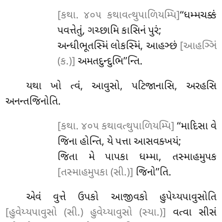
[કથા. ૪૦૫ કથાવત્થુપાળિયમ્પિ]
‘‘ધમ્મચક્કં
પવત્તેતું, ગચ્છામિ કાસિનં પુરં;
અન્ધીભૂતસ્મિં લોકસ્મિં, આહઞ્છં
[આહઞ્ઞિં
(ક.)]
અમતદુન્દુભિ’’ન્તિ.
યથા
ખો ત્વં, આવુસો, પટિજાનાસિ, અરહસિ
અનન્તજિનોતિ.
[કથા. ૪૦૫ કથાવત્થુપાળિયમ્પિ]
‘‘માદિસા વે
જિના હોન્તિ, યે પત્તા આસવક્ખયં;
જિતા
મે પાપકા ધમ્મા, તસ્માહમુપક
[તસ્માહમુપકા (સી.)]
જિનો’’તિ.
એવં વુત્તે ઉપકો આજીવકો હુપેય્યપાવુસોતિ
[હુવેય્યપાવુસો (સી.) હુવેય્યાવુસો (સ્યા.)]
વત્વા સીસં