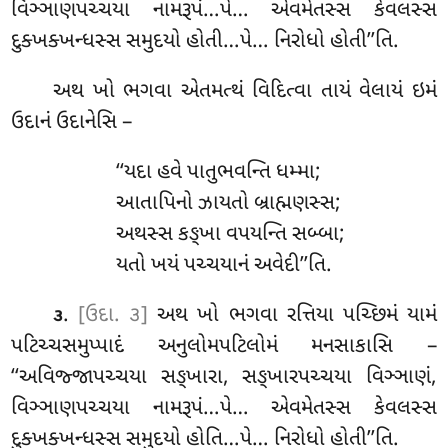
વિઞ્ઞાણપચ્ચયા નામરૂપં…પે…
એવમેતસ્સ કેવલસ્સ
દુક્ખક્ખન્ધસ્સ સમુદયો હોતી…પે… નિરોધો હોતી’’તિ.
અથ ખો ભગવા એતમત્થં વિદિત્વા તાયં વેલાયં ઇમં
ઉદાનં ઉદાનેસિ –
‘‘યદા હવે પાતુભવન્તિ ધમ્મા;
આતાપિનો ઝાયતો બ્રાહ્મણસ્સ;
અથસ્સ કઙ્ખા વપયન્તિ સબ્બા;
યતો ખયં પચ્ચયાનં અવેદી’’તિ.
.
[ઉદા. ૩]
અથ ખો ભગવા રત્તિયા પચ્છિમં યામં
૩
પટિચ્ચસમુપ્પાદં અનુલોમપટિલોમં મનસાકાસિ –
‘‘અવિજ્જાપચ્ચયા સઙ્ખારા, સઙ્ખારપચ્ચયા વિઞ્ઞાણં,
વિઞ્ઞાણપચ્ચયા નામરૂપં…પે…
એવમેતસ્સ કેવલસ્સ
દુક્ખક્ખન્ધસ્સ સમુદયો હોતિ…પે… નિરોધો હોતી’’તિ.