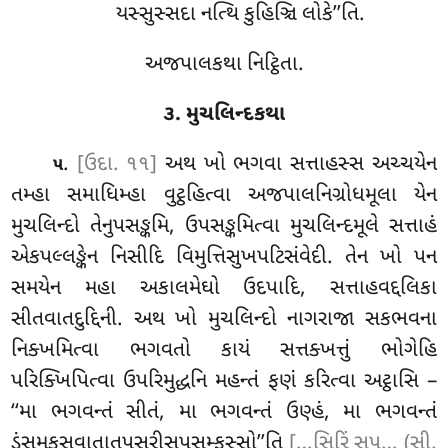
યસ્સુસ્સદા નત્થિ કુહિઞ્ચિ લોકે’’તિ.
અજપાલકથા નિટ્ઠિતા.
૩. મુચલિન્દકથા
.
[ઉદા. ૧૧]
અથ ખો ભગવા સત્તાહસ્સ અચ્ચયેન
૫
તમ્હા સમાધિમ્હા વુટ્ઠહિત્વા અજપાલનિગ્રોધમૂલા
યેન
મુચલિન્દો તેનુપસઙ્કમિ, ઉપસઙ્કમિત્વા મુચલિન્દમૂલે સત્તાહં
એકપલ્લઙ્કેન નિસીદિ વિમુત્તિસુખપટિસંવેદી. તેન ખો પન
સમયેન મહા અકાલમેઘો ઉદપાદિ, સત્તાહવદ્દલિકા
સીતવાતદુદ્દિની. અથ ખો મુચલિન્દો નાગરાજા સકભવના
નિક્ખમિત્વા ભગવતો કાયં સત્તક્ખત્તું ભોગેહિ
પરિક્ખિપિત્વા ઉપરિમુદ્ધનિ
મહન્તં ફણં કરિત્વા અટ્ઠાસિ –
‘‘મા ભગવન્તં સીતં, મા ભગવન્તં ઉણ્હં, મા ભગવન્તં
ડંસમકસવાતાતપસરીસપસમ્ફસ્સો’’તિ
[…સિરિં સપ… (સી.