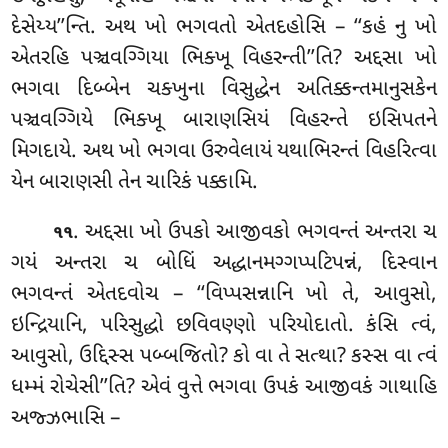
દેસેય્ય’’ન્તિ. અથ ખો ભગવતો એતદહોસિ – ‘‘કહં નુ ખો
એતરહિ પઞ્ચવગ્ગિયા ભિક્ખૂ વિહરન્તી’’તિ? અદ્દસા ખો
ભગવા દિબ્બેન ચક્ખુના વિસુદ્ધેન અતિક્કન્તમાનુસકેન
પઞ્ચવગ્ગિયે ભિક્ખૂ બારાણસિયં વિહરન્તે
ઇસિપતને
મિગદાયે. અથ ખો ભગવા ઉરુવેલાયં યથાભિરન્તં વિહરિત્વા
યેન બારાણસી તેન ચારિકં પક્કામિ.
. અદ્દસા ખો ઉપકો આજીવકો ભગવન્તં અન્તરા ચ
૧૧
ગયં અન્તરા ચ બોધિં અદ્ધાનમગ્ગપ્પટિપન્નં, દિસ્વાન
ભગવન્તં એતદવોચ – ‘‘વિપ્પસન્નાનિ ખો તે, આવુસો,
ઇન્દ્રિયાનિ, પરિસુદ્ધો છવિવણ્ણો પરિયોદાતો. કંસિ ત્વં,
આવુસો, ઉદ્દિસ્સ પબ્બજિતો? કો વા તે સત્થા? કસ્સ વા ત્વં
ધમ્મં રોચેસી’’તિ? એવં વુત્તે ભગવા ઉપકં આજીવકં ગાથાહિ
અજ્ઝભાસિ –