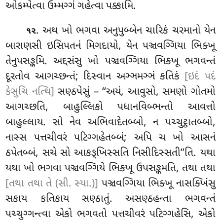
ઓકમ્પેત્વા ઉમ્મગ્ગં ગહેત્વા પક્કામિ.
. અથ ખો ભગવા અનુપુબ્બેન ચારિકં ચરમાનો યેન
૧૨
બારાણસી ઇસિપતનં મિગદાયો, યેન પઞ્ચવગ્ગિયા ભિક્ખૂ
તેનુપસઙ્કમિ. અદ્દસંસુ ખો પઞ્ચવગ્ગિયા ભિક્ખૂ ભગવન્તં
દૂરતોવ આગચ્છન્તં; દિસ્વાન અઞ્ઞમઞ્ઞં કતિકં
[ઇદં પદં
કેસુચિ નત્થિ]
સણ્ઠપેસું – ‘‘અયં, આવુસો, સમણો ગોતમો
આગચ્છતિ, બાહુલ્લિકો પધાનવિબ્ભન્તો
આવત્તો
બાહુલ્લાય. સો નેવ અભિવાદેતબ્બો, ન પચ્ચુટ્ઠાતબ્બો,
નાસ્સ પત્તચીવરં પટિગ્ગહેતબ્બં; અપિ ચ ખો આસનં
ઠપેતબ્બં, સચે સો આકઙ્ખિસ્સતિ નિસીદિસ્સતી’’તિ. યથા
યથા ખો ભગવા પઞ્ચવગ્ગિયે ભિક્ખૂ ઉપસઙ્કમતિ, તથા તથા
[તથા તથા તે (સી. સ્યા.)]
પઞ્ચવગ્ગિયા ભિક્ખૂ નાસક્ખિંસુ
સકાય કતિકાય સણ્ઠાતું
. અસણ્ઠહન્તા ભગવન્તં
પચ્ચુગ્ગન્ત્વા એકો ભગવતો પત્તચીવરં પટિગ્ગહેસિ, એકો