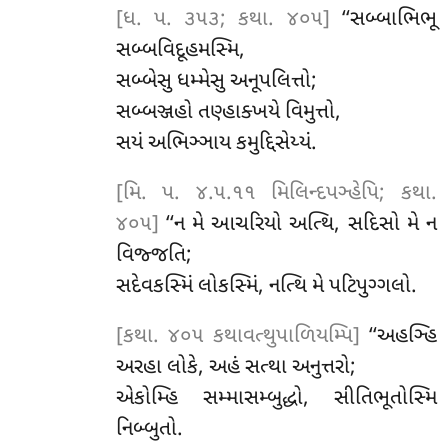
[ધ. પ. ૩૫૩; કથા. ૪૦૫]
‘‘સબ્બાભિભૂ
સબ્બવિદૂહમસ્મિ,
સબ્બેસુ ધમ્મેસુ અનૂપલિત્તો;
સબ્બઞ્જહો તણ્હાક્ખયે વિમુત્તો,
સયં અભિઞ્ઞાય કમુદ્દિસેય્યં.
[મિ. પ. ૪.૫.૧૧ મિલિન્દપઞ્હેપિ; કથા.
૪૦૫]
‘‘ન મે આચરિયો અત્થિ, સદિસો મે ન
વિજ્જતિ;
સદેવકસ્મિં લોકસ્મિં, નત્થિ મે પટિપુગ્ગલો.
[કથા. ૪૦૫ કથાવત્થુપાળિયમ્પિ]
‘‘અહઞ્હિ
અરહા લોકે, અહં સત્થા અનુત્તરો;
એકોમ્હિ સમ્માસમ્બુદ્ધો, સીતિભૂતોસ્મિ
નિબ્બુતો.