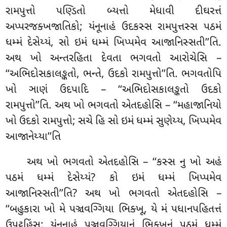
રામપુત્તો પણ્ડિતો બ્યત્તો મેધાવી દીઘરત્તં
અપ્પરજક્ખજાતિકો; યંનૂનાહં ઉદકસ્સ રામપુત્તસ્સ પઠમં
ધમ્મં દેસેય્યં, સો ઇમં ધમ્મં ખિપ્પમેવ આજાનિસ્સતી’’તિ.
અથ ખો અન્તરહિતા દેવતા ભગવતો આરોચેસિ –
‘‘અભિદોસકાલઙ્કતો, ભન્તે, ઉદકો રામપુત્તો’’તિ. ભગવતોપિ
ખો ઞાણં ઉદપાદિ – ‘‘અભિદોસકાલઙ્કતો
ઉદકો
રામપુત્તો’’તિ. અથ ખો ભગવતો એતદહોસિ – ‘‘મહાજાનિયો
ખો ઉદકો રામપુત્તો; સચે હિ સો ઇમં ધમ્મં સુણેય્ય, ખિપ્પમેવ
આજાનેય્યા’’તિ
અથ ખો ભગવતો એતદહોસિ – ‘‘કસ્સ નુ ખો અહં
પઠમં ધમ્મં દેસેય્યં? કો ઇમં ધમ્મં
ખિપ્પમેવ
આજાનિસ્સતી’’તિ? અથ ખો ભગવતો એતદહોસિ –
‘‘બહુકારા ખો મે પઞ્ચવગ્ગિયા ભિક્ખૂ, યે મં પધાનપહિતત્તં
ઉપટ્ઠહિંસુ; યંનૂનાહં પઞ્ચવગ્ગિયાનં ભિક્ખૂનં પઠમં ધમ્મં