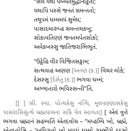
‘‘સેલે યથા પબ્બતમુદ્ધનિટ્ઠિતો;
યથાપિ પસ્સે જનતં સમન્તતો;
તથૂપમં ધમ્મમયં સુમેધ;
પાસાદમારુય્હ સમન્તચક્ખુ;
સોકાવતિણ્ણં
જનતમપેતસોકો;
અવેક્ખસ્સુ જાતિજરાભિભૂતં.
‘‘ઉટ્ઠેહિ
વીર વિજિતસઙ્ગામ;
સત્થવાહ અણણ
[અનણ (ક.)]
વિચર લોકે;
દેસસ્સુ
[દેસેતુ (ક.)]
ભગવા ધમ્મં;
અઞ્ઞાતારો ભવિસ્સન્તી’’તિ.
[[ ] સી. સ્યા. પોત્થકેસુ નત્થિ, મૂલપણ્ણાસકેસુ
પાસરાસિસુત્થે બ્રહ્મયાચના સકિં યેવ આગતા]
[ એવં
વુત્તે
ભગવા બ્રહ્માનં સહમ્પતિં એતદવોચ – ‘‘મય્હમ્પિ ખો, બ્રહ્મે,