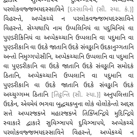
દ્વાકારે સુવિઞ્ઞાપયે દુવિઞ્ઞાપયે, અપ્પેકચ્ચે
પરલોકવજ્જભયદસ્સાવિને
[દસ્સાવિનો (સી. સ્યા. કં.)]
વિહરન્તે, અપ્પેકચ્ચે ન પરલોકવજ્જભયદસ્સાવિને
વિહરન્તે. સેય્યથાપિ નામ ઉપ્પલિનિયં વા પદુમિનિયં વા
પુણ્ડરીકિનિયં વા અપ્પેકચ્ચાનિ ઉપ્પલાનિ વા પદુમાનિ વા
પુણ્ડરીકાનિ વા ઉદકે જાતાનિ ઉદકે સંવડ્ઢાનિ ઉદકાનુગ્ગતાનિ
અન્તો નિમુગ્ગપોસીનિ
, અપ્પેકચ્ચાનિ ઉપ્પલાનિ વા પદુમાનિ
વા પુણ્ડરીકાનિ વા ઉદકે જાતાનિ ઉદકે સંવડ્ઢાનિ સમોદકં
ઠિતાનિ, અપ્પેકચ્ચાનિ ઉપ્પલાનિ વા પદુમાનિ વા
પુણ્ડરીકાનિ વા ઉદકે જાતાનિ ઉદકે સંવડ્ઢાનિ ઉદકં
અચ્ચુગ્ગમ્મ ઠિતાનિ
[તિટ્ઠન્તિ (સી. સ્યા.)]
અનુપલિત્તાનિ
ઉદકેન, એવમેવં ભગવા બુદ્ધચક્ખુના લોકં વોલોકેન્તો અદ્દસ
સત્તે અપ્પરજક્ખે મહારજક્ખે તિક્ખિન્દ્રિયે
મુદિન્દ્રિયે
સ્વાકારે દ્વાકારે સુવિઞ્ઞાપયે દુવિઞ્ઞાપયે, અપ્પેકચ્ચે
પરલોકવજ્જભયદસ્સાવિને વિહરન્તે, અપ્પેકચ્ચે ન