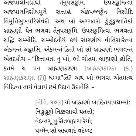
અજપાલનિગ્રોધો તેનુપસઙ્કમિ, ઉપસઙ્કમિત્વા
અજપાલનિગ્રોધમૂલે સત્તાહં એકપલ્લઙ્કેન નિસીદિ
વિમુત્તિસુખપટિસંવેદી. અથ ખો અઞ્ઞતરો હુંહુઙ્કજાતિકો
બ્રાહ્મણો યેન ભગવા તેનુપસઙ્કમિ. ઉપસઙ્કમિત્વા ભગવતા
સદ્ધિં સમ્મોદિ. સમ્મોદનીયં કથં
સારણીયં વીતિસારેત્વા
એકમન્તં અટ્ઠાસિ. એકમન્તં ઠિતો ખો સો બ્રાહ્મણો ભગવન્તં
એતદવોચ – ‘‘કિત્તાવતા નુ ખો, ભો ગોતમ, બ્રાહ્મણો હોતિ,
કતમે ચ પન બ્રાહ્મણકરણા
[બ્રાહ્મણકારકા (ક.)
બ્રાહ્મણકરાણા (?)]
ધમ્મા’’તિ? અથ ખો ભગવા એતમત્થં
વિદિત્વા તાયં વેલાયં ઇમં ઉદાનં ઉદાનેસિ –
[નેત્તિ. ૧૦૩]
યો બ્રાહ્મણો બાહિતપાપધમ્મો;
નિહુંહુઙ્કો નિક્કસાવો યતત્તો;
વેદન્તગૂ વુસિતબ્રહ્મચરિયો;
ધમ્મેન સો બ્રહ્મવાદં વદેય્ય;