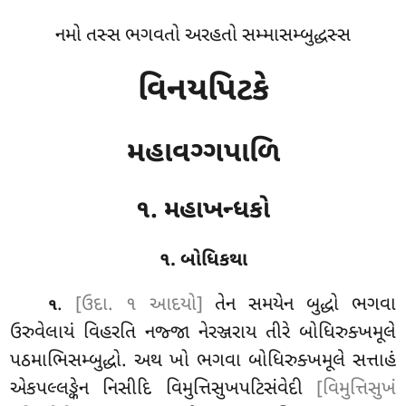
નમો તસ્સ ભગવતો અરહતો સમ્માસમ્બુદ્ધસ્સ
વિનયપિટકે
મહાવગ્ગપાળિ
૧. મહાખન્ધકો
૧. બોધિકથા
.
[ઉદા. ૧ આદયો]
તેન
સમયેન બુદ્ધો ભગવા
૧
ઉરુવેલાયં વિહરતિ નજ્જા નેરઞ્જરાય તીરે બોધિરુક્ખમૂલે
પઠમાભિસમ્બુદ્ધો. અથ ખો ભગવા બોધિરુક્ખમૂલે સત્તાહં
એકપલ્લઙ્કેન નિસીદિ વિમુત્તિસુખપટિસંવેદી
[વિમુત્તિસુખં