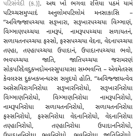
પટિસંવેદી (ક.)]
. અથ ખો ભગવા રત્તિયા પઠમં યામં
પટિચ્ચસમુપ્પાદં અનુલોમપટિલોમં મનસાકાસિ –
‘‘અવિજ્જાપચ્ચયા સઙ્ખારા, સઙ્ખારપચ્ચયા વિઞ્ઞાણં,
વિઞ્ઞાણપચ્ચયા નામરૂપં, નામરૂપપચ્ચયા સળાયતનં,
સળાયતનપચ્ચયા ફસ્સો, ફસ્સપચ્ચયા વેદના, વેદનાપચ્ચયા
તણ્હા, તણ્હાપચ્ચયા ઉપાદાનં, ઉપાદાનપચ્ચયા ભવો,
ભવપચ્ચયા જાતિ, જાતિપચ્ચયા જરામરણં
સોકપરિદેવદુક્ખદોમનસ્સુપાયાસા સમ્ભવન્તિ – એવમેતસ્સ
કેવલસ્સ દુક્ખક્ખન્ધસ્સ સમુદયો હોતિ. ‘‘અવિજ્જાયત્વેવ
અસેસવિરાગનિરોધા સઙ્ખારનિરોધો, સઙ્ખારનિરોધા
વિઞ્ઞાણનિરોધો, વિઞ્ઞાણનિરોધા નામરૂપનિરોધો,
નામરૂપનિરોધા સળાયતનનિરોધો, સળાયતનનિરોધા
ફસ્સનિરોધો, ફસ્સનિરોધા વેદનાનિરોધો, વેદનાનિરોધા
તણ્હાનિરોધો, તણ્હાનિરોધા ઉપાદાનનિરોધો
,
ઉપાદાનનિરોધા ભવનિરોધો, ભવનિરોધા જાતિનિરોધો,