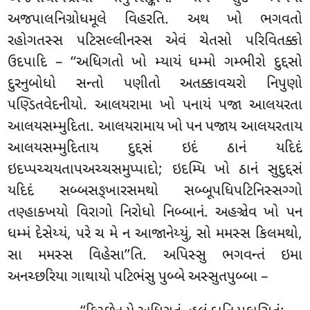
અજપાલનિગ્રોધમૂલે વિહરતિ. અથ ખો ભગવતો
રહોગતસ્સ પટિસલ્લીનસ્સ એવં ચેતસો પરિવિતક્કો
ઉદપાદિ – ‘‘અધિગતો ખો મ્યાયં ધમ્મો ગમ્ભીરો દુદ્દસો
દુરનુબોધો સન્તો પણીતો અતક્કાવચરો નિપુણો
પણ્ડિતવેદનીયો. આલયરામા ખો પનાયં પજા આલયરતા
આલયસમ્મુદિતા. આલયરામાય ખો પન પજાય આલયરતાય
આલયસમ્મુદિતાય દુદ્દસં ઇદં ઠાનં
યદિદં
ઇદપ્પચ્ચયતાપઅચ્ચસમુપ્પાદો; ઇદમ્પિ ખો ઠાનં સુદુદ્દસં
યદિદં સબ્બસઙ્ખારસમથો સબ્બૂપધિપટિનિસ્સગ્ગો
તણ્હાક્ખયો વિરાગો નિરોધો નિબ્બાનં. અહઞ્ચેવ ખો પન
ધમ્મં દેસેય્યં, પરે ચ મે ન આજાનેય્યું, સો મમસ્સ કિલમથો,
સા મમસ્સ વિહેસા’’તિ. અપિસ્સુ ભગવન્તં ઇમા
અનચ્છરિયા ગાથાયો પટિભંસુ પુબ્બે અસ્સુતપુબ્બા –