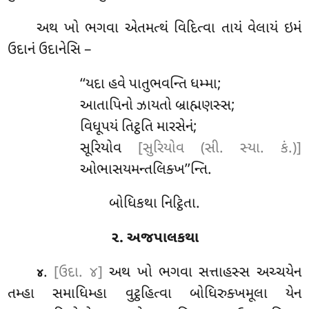
અથ
ખો ભગવા એતમત્થં વિદિત્વા તાયં વેલાયં ઇમં
ઉદાનં ઉદાનેસિ –
‘‘યદા હવે પાતુભવન્તિ ધમ્મા;
આતાપિનો ઝાયતો બ્રાહ્મણસ્સ;
વિધૂપયં તિટ્ઠતિ મારસેનં;
સૂરિયોવ
[સુરિયોવ (સી. સ્યા. કં.)]
ઓભાસયમન્તલિક્ખ’’ન્તિ.
બોધિકથા નિટ્ઠિતા.
૨. અજપાલકથા
.
[ઉદા. ૪]
અથ
ખો ભગવા સત્તાહસ્સ અચ્ચયેન
૪
તમ્હા સમાધિમ્હા વુટ્ઠહિત્વા બોધિરુક્ખમૂલા યેન