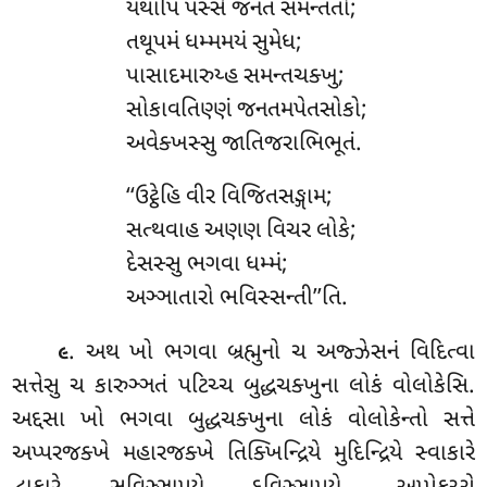
યથાપિ પસ્સે જનતં સમન્તતો;
તથૂપમં ધમ્મમયં સુમેધ;
પાસાદમારુય્હ સમન્તચક્ખુ;
સોકાવતિણ્ણં જનતમપેતસોકો;
અવેક્ખસ્સુ જાતિજરાભિભૂતં.
‘‘ઉટ્ઠેહિ વીર વિજિતસઙ્ગામ;
સત્થવાહ અણણ વિચર લોકે;
દેસસ્સુ ભગવા ધમ્મં;
અઞ્ઞાતારો ભવિસ્સન્તી’’તિ.
. અથ
ખો ભગવા બ્રહ્મુનો ચ અજ્ઝેસનં વિદિત્વા
૯
સત્તેસુ ચ કારુઞ્ઞતં પટિચ્ચ બુદ્ધચક્ખુના લોકં વોલોકેસિ.
અદ્દસા ખો ભગવા બુદ્ધચક્ખુના લોકં વોલોકેન્તો સત્તે
અપ્પરજક્ખે મહારજક્ખે તિક્ખિન્દ્રિયે મુદિન્દ્રિયે સ્વાકારે