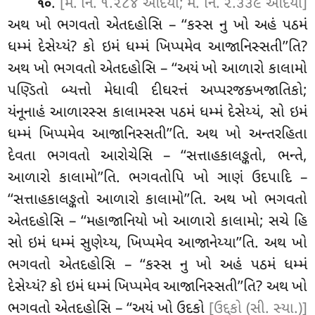
.
[મ. નિ. ૧.૨૮૪ આદયો; મ. નિ. ૨.૩૩૯ આદયો]
૧૦
અથ ખો ભગવતો એતદહોસિ – ‘‘કસ્સ નુ ખો અહં પઠમં
ધમ્મં દેસેય્યં? કો ઇમં ધમ્મં ખિપ્પમેવ આજાનિસ્સતી’’તિ?
અથ ખો ભગવતો એતદહોસિ – ‘‘અયં ખો આળારો કાલામો
પણ્ડિતો બ્યત્તો મેધાવી દીઘરત્તં અપ્પરજક્ખજાતિકો;
યંનૂનાહં આળારસ્સ કાલામસ્સ પઠમં ધમ્મં દેસેય્યં, સો ઇમં
ધમ્મં ખિપ્પમેવ આજાનિસ્સતી’’તિ. અથ ખો અન્તરહિતા
દેવતા ભગવતો આરોચેસિ – ‘‘સત્તાહકાલઙ્કતો, ભન્તે,
આળારો કાલામો’’તિ. ભગવતોપિ ખો ઞાણં ઉદપાદિ –
‘‘સત્તાહકાલઙ્કતો આળારો
કાલામો’’તિ. અથ ખો ભગવતો
એતદહોસિ – ‘‘મહાજાનિયો ખો આળારો કાલામો; સચે હિ
સો ઇમં ધમ્મં સુણેય્ય, ખિપ્પમેવ આજાનેય્યા’’તિ. અથ ખો
ભગવતો એતદહોસિ – ‘‘કસ્સ નુ ખો અહં પઠમં ધમ્મં
દેસેય્યં? કો ઇમં ધમ્મં ખિપ્પમેવ આજાનિસ્સતી’’તિ? અથ ખો
ભગવતો એતદહોસિ – ‘‘અયં ખો ઉદકો
[ઉદ્દકો (સી. સ્યા.)]