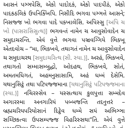
આસનં પઞ્ઞપેસિ, એકો પાદોદકં, એકો પાદપીઠં, એકો
પાદકઠલિકં ઉપનિક્ખિપિ. નિસીદિ ભગવા પઞ્ઞત્તે આસને;
નિસજ્જ ખો ભગવા પાદે પક્ખાલેસિ. અપિસ્સુ
[અપિ ચ
ખો (પાસરાસિસુત્થ)]
ભગવન્તં નામેન ચ આવુસોવાદેન ચ
સમુદાચરન્તિ. એવં વુત્તે ભગવા પઞ્ચવગ્ગિયે ભિક્ખૂ
એતદવોચ – ‘‘મા, ભિક્ખવે, તથાગતં નામેન ચ આવુસોવાદેન
ચ
સમુદાચરથ
[સમુદાચરિત્થ (સી. સ્યા.)]
. અરહં, ભિક્ખવે,
તથાગતો સમ્માસમ્બુદ્ધો, ઓદહથ, ભિક્ખવે, સોતં,
અમતમધિગતં, અહમનુસાસામિ, અહં ધમ્મં દેસેમિ.
યથાનુસિટ્ઠં તથા પટિપજ્જમાના
[યથાનુસિટ્ઠં પટિપજ્જમાના
(સ્યા.)]
નચિરસ્સેવ – યસ્સત્થાય કુલપુત્તા સમ્મદેવ
અગારસ્મા અનગારિયં પબ્બજન્તિ તદનુત્તરં –
બ્રહ્મચરિયપરિયોસાનં દિટ્ઠેવ ધમ્મે સયં અભિઞ્ઞા
સચ્છિકત્વા ઉપસમ્પજ્જ વિહરિસ્સથા’’તિ. એવં વુત્તે