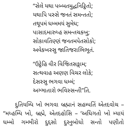
‘‘સેલે યથા પબ્બતમુદ્ધનિટ્ઠિતો;
યથાપિ પસ્સે જનતં સમન્તતો;
તથૂપમં
ધમ્મમયં સુમેધ;
પાસાદમારુય્હ સમન્તચક્ખુ;
સોકાવતિણ્ણં જનતમપેતસોકો;
અવેક્ખસ્સુ જાતિજરાભિભૂતં.
‘‘ઉટ્ઠેહિ વીર વિજિતસઙ્ગામ;
સત્થવાહ અણણ વિચર લોકે;
દેસસ્સુ ભગવા ધમ્મં;
અઞ્ઞાતારો ભવિસ્સન્તી’’તિ.
દુતિયમ્પિ ખો ભગવા બ્રહ્માનં સહમ્પતિં એતદવોચ –
‘‘મય્હમ્પિ ખો, બ્રહ્મે, એતદહોસિ – ‘અધિગતો ખો મ્યાયં
ધમ્મો ગમ્ભીરો દુદ્દસો દુરનુબોધો સન્તો પણીતો