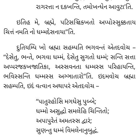
રાગરત્તા ન દક્ખન્તિ, તમોખન્ધેન આવુટા’તિ.
ઇતિહ મે, બ્રહ્મે, પટિસઞ્ચિક્ખતો અપ્પોસ્સુક્કતાય
ચિત્તં નમતિ નો ધમ્મદેસનાયા’’તિ.
દુતિયમ્પિ ખો બ્રહ્મા સહમ્પતિ ભગવન્તં એતદવોચ –
‘‘દેસેતુ, ભન્તે, ભગવા ધમ્મં, દેસેતુ સુગતો ધમ્મં; સન્તિ સત્તા
અપ્પરજક્ખજાતિકા, અસ્સવનતા ધમ્મસ્સ પરિહાયન્તિ,
ભવિસ્સન્તિ ધમ્મસ્સ અઞ્ઞાતારો’’તિ. ઇદમવોચ બ્રહ્મા
સહમ્પતિ, ઇદં વત્વાન અથાપરં એતદવોચ –
‘‘પાતુરહોસિ
મગધેસુ પુબ્બે;
ધમ્મો અસુદ્ધો સમલેહિ ચિન્તિતો;
અપાપુરેતં અમતસ્સ દ્વારં;
સુણન્તુ ધમ્મં વિમલેનાનુબુદ્ધં.