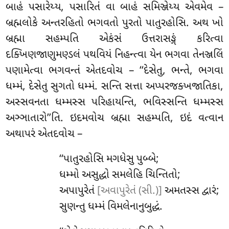
બાહં પસારેય્ય, પસારિતં વા બાહં સમિઞ્જેય્ય એવમેવ –
બ્રહ્મલોકે અન્તરહિતો ભગવતો પુરતો પાતુરહોસિ. અથ ખો
બ્રહ્મા સહમ્પતિ એકંસં ઉત્તરાસઙ્ગં કરિત્વા
દક્ખિણજાણુમણ્ડલં પથવિયં નિહન્ત્વા યેન ભગવા તેનઞ્જલિં
પણામેત્વા ભગવન્તં એતદવોચ – ‘‘દેસેતુ, ભન્તે, ભગવા
ધમ્મં, દેસેતુ સુગતો ધમ્મં. સન્તિ સત્તા અપ્પરજક્ખજાતિકા,
અસ્સવનતા ધમ્મસ્સ પરિહાયન્તિ
, ભવિસ્સન્તિ ધમ્મસ્સ
અઞ્ઞાતારો’’તિ. ઇદમવોચ બ્રહ્મા સહમ્પતિ, ઇદં વત્વાન
અથાપરં એતદવોચ –
‘‘પાતુરહોસિ મગધેસુ પુબ્બે;
ધમ્મો અસુદ્ધો સમલેહિ ચિન્તિતો;
અપાપુરેતં
[અવાપુરેતં (સી.)]
અમતસ્સ દ્વારં;
સુણન્તુ ધમ્મં વિમલેનાનુબુદ્ધં.