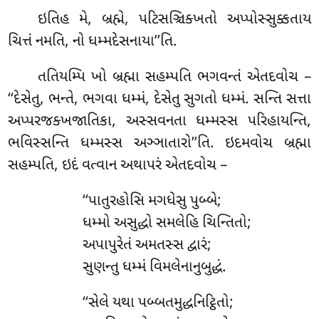
ઇતિહ
મે, બ્રહ્મે, પટિસઞ્ચિક્ખતો અપ્પોસ્સુક્કતાય
ચિત્તં નમતિ, નો ધમ્મદેસનાયા’’તિ.
તતિયમ્પિ ખો બ્રહ્મા સહમ્પતિ ભગવન્તં એતદવોચ –
‘‘દેસેતુ, ભન્તે, ભગવા ધમ્મં, દેસેતુ સુગતો ધમ્મં. સન્તિ સત્તા
અપ્પરજક્ખજાતિકા, અસ્સવનતા ધમ્મસ્સ પરિહાયન્તિ,
ભવિસ્સન્તિ
ધમ્મસ્સ અઞ્ઞાતારો’’તિ. ઇદમવોચ બ્રહ્મા
સહમ્પતિ, ઇદં વત્વાન અથાપરં એતદવોચ –
‘‘પાતુરહોસિ મગધેસુ પુબ્બે;
ધમ્મો અસુદ્ધો સમલેહિ ચિન્તિતો;
અપાપુરેતં અમતસ્સ દ્વારં;
સુણન્તુ ધમ્મં વિમલેનાનુબુદ્ધં.
‘‘સેલે યથા પબ્બતમુદ્ધનિટ્ઠિતો;