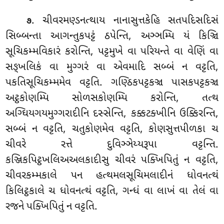
. ચીવરમણ્ડનત્થાય નાનાસુત્તકેહિ સતપદિસદિસં
૭
સિબ્બન્તા આગન્તુકપટ્ટં ઠપેન્તિ, અઞ્ઞમ્પિ યં કિઞ્ચિ
સૂચિકમ્મવિકારં કરોન્તિ, પટ્ટમુખે વા પરિયન્તે વા વેણિં વા
સઙ્ખલિકં વા મુગ્ગરં વા એવમાદિ સબ્બં ન વટ્ટતિ,
પકતિસૂચિકમ્મમેવ વટ્ટતિ. ગણ્ઠિકપટ્ટકઞ્ચ પાસકપટ્ટકઞ્ચ
અટ્ઠકોણમ્પિ સોળસકોણમ્પિ કરોન્તિ, તત્થ
અગ્ઘિયગયમુગ્ગરાદીનિ દસ્સેન્તિ, કક્કટક્ખીનિ ઉક્કિરન્તિ,
સબ્બં ન વટ્ટતિ, ચતુકોણમેવ વટ્ટતિ, કોણસુત્તપીળકા ચ
ચીવરે રત્તે દુવિઞ્ઞેય્યરૂપા વટ્ટન્તિ.
કઞ્જિકપિટ્ઠખલિઅઅલકાદીસુ ચીવરં પક્ખિપિતું ન વટ્ટતિ,
ચીવરકમ્મકાલે પન હત્થમલસૂચિમલાદીનં ધોવનત્થં
કિલિટ્ઠકાલે ચ ધોવનત્થં વટ્ટતિ, ગન્ધં વા લાખં વા તેલં વા
રજને પક્ખિપિતું ન વટ્ટતિ.