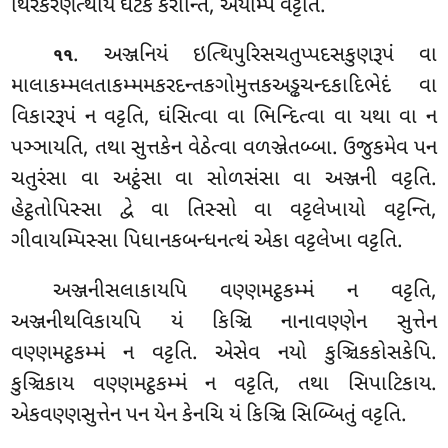
થિરકરણત્થાય ઘટકં કરોન્તિ, અયમ્પિ વટ્ટતિ.
. અઞ્જનિયં ઇત્થિપુરિસચતુપ્પદસકુણરૂપં વા
૧૧
માલાકમ્મલતાકમ્મમકરદન્તકગોમુત્તકઅડ્ઢચન્દકાદિભેદં વા
વિકારરૂપં ન વટ્ટતિ, ઘંસિત્વા વા
ભિન્દિત્વા વા યથા વા ન
પઞ્ઞાયતિ, તથા સુત્તકેન વેઠેત્વા વળઞ્જેતબ્બા. ઉજુકમેવ પન
ચતુરંસા વા અટ્ઠંસા વા સોળસંસા વા અઞ્જની વટ્ટતિ.
હેટ્ઠતોપિસ્સા દ્વે વા તિસ્સો વા વટ્ટલેખાયો વટ્ટન્તિ,
ગીવાયમ્પિસ્સા પિધાનકબન્ધનત્થં એકા વટ્ટલેખા વટ્ટતિ.
અઞ્જનીસલાકાયપિ વણ્ણમટ્ઠકમ્મં ન વટ્ટતિ,
અઞ્જનીથવિકાયપિ યં કિઞ્ચિ નાનાવણ્ણેન સુત્તેન
વણ્ણમટ્ઠકમ્મં ન વટ્ટતિ. એસેવ નયો કુઞ્ચિકકોસકેપિ.
કુઞ્ચિકાય વણ્ણમટ્ઠકમ્મં ન વટ્ટતિ, તથા સિપાટિકાય.
એકવણ્ણસુત્તેન પન યેન કેનચિ યં કિઞ્ચિ સિબ્બિતું વટ્ટતિ.