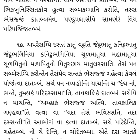
યાવ ઞાતકા ન પસ્સન્તિ, તાવ ભેસજ્જં કાતબ્બં. યો પન
ભિક્ખુનિસ્સિતકોવ હુત્વા સબ્બકમ્માનિ કરોતિ, તસ્સ
ભેસજ્જં કાતબ્બમેવ. પણ્ડુપલાસેપિ સામણેરે વિય
પટિપજ્જિતબ્બં.
. અપરેસમ્પિ દસન્નં કાતું વટ્ટતિ જેટ્ઠભાતુ કનિટ્ઠભાતુ
૧૭
જેટ્ઠભગિનિયા કનિટ્ઠભગિનિયા ચૂળમાતુયા મહામાતુયા
ચૂળપિતુનો મહાપિતુનો પિતુચ્છાય માતુલસ્સાતિ. તેસં પન
સબ્બેસમ્પિ કરોન્તેન તેસંયેવ સન્તકં ભેસજ્જં ગહેત્વા કેવલં
યોજેત્વા દાતબ્બં. સચે
પન નપ્પહોન્તિ યાચન્તિ ચ ‘‘દેથ નો,
ભન્તે, તુમ્હાકં પટિદસ્સામા’’તિ, તાવકાલિકં દાતબ્બં. સચેપિ
ન યાચન્તિ, ‘‘અમ્હાકં ભેસજ્જં અત્થિ, તાવકાલિકં
ગણ્હથા’’તિ વત્વા વા
‘‘યદા તેસં ભવિસ્સતિ, તદા
દસ્સન્તી’’તિ આભોગં વા કત્વા દાતબ્બં. સચે પટિદેન્તિ,
ગહેતબ્બં. નો ચે દેન્તિ, ન ચોદેતબ્બા. એતે દસ ઞાતકે