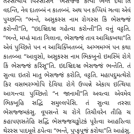
તસ્સત્થાય વિસ્સાસેન ‘‘ભેસજ્જં કત્વા ભન્તે દેથા’’તિ
વદન્તિ, નેવ દાતબ્બં ન કાતબ્બં. અથ પન કપ્પિયં ઞત્વા એવં
પુચ્છન્તિ ‘‘ભન્તે, અસુકસ્સ નામ રોગસ્સ કિં ભેસજ્જં
કરોન્તી’’તિ, ‘‘ઇદઞ્ચિદઞ્ચ ગહેત્વા કરોન્તી’’તિ વત્તું વટ્ટતિ.
‘‘ભન્તે, મય્હં માતા ગિલાના, ભેસજ્જં તાવ આચિક્ખથા’’તિ
એવં પુચ્છિતે પન ન આચિક્ખિતબ્બં, અઞ્ઞમઞ્ઞં પન કથા
કાતબ્બા
‘‘આવુસો, અસુકસ્સ નામ ભિક્ખુનો ઇમસ્મિં
રોગે
કિં ભેસજ્જં કરિંસૂ’’તિ. ઇદઞ્ચિદઞ્ચ ભેસજ્જં ભન્તેતિ. તં
સુત્વા ઇતરો માતુ ભેસજ્જં કરોતિ, વટ્ટતિ. મહાપદુમત્થેરો
કિર વસભરઞ્ઞોપિ દેવિયા રોગે ઉપ્પન્ને એકાય ઇત્થિયા
આગન્ત્વા પુચ્છિતો ‘‘ન જાનામી’’તિ અવત્વા એવમેવ
ભિક્ખૂહિ સદ્ધિં સમુલ્લપેસિ. તં સુત્વા તસ્સા
ભેસજ્જમકંસુ. વૂપસન્તે ચ રોગે તિચીવરેન તીહિ ચ
કહાપણસતેહિ સદ્ધિં ભેસજ્જચઙ્કોટકં પૂરેત્વા આહરિત્વા
થેરસ્સ પાદમૂલે ઠપેત્વા ‘‘ભન્તે, પુપ્ફપૂજં કરોથા’’તિ આહંસુ.