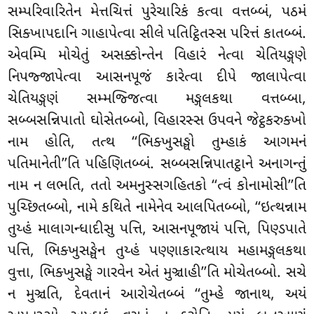
સમ્પરિવારિતેન મેત્તચિત્તં પુરેચારિકં કત્વા વત્તબ્બં, પઠમં
સિક્ખાપદાનિ ગાહાપેત્વા સીલે પતિટ્ઠિતસ્સ પરિત્તં કાતબ્બં.
એવમ્પિ મોચેતું અસક્કોન્તેન વિહારં નેત્વા ચેતિયઙ્ગણે
નિપજ્જાપેત્વા આસનપૂજં કારેત્વા દીપે જાલાપેત્વા
ચેતિયઙ્ગણં સમ્મજ્જિત્વા મઙ્ગલકથા વત્તબ્બા,
સબ્બસન્નિપાતો ઘોસેતબ્બો, વિહારસ્સ ઉપવને જેટ્ઠકરુક્ખો
નામ હોતિ, તત્થ ‘‘ભિક્ખુસઙ્ઘો તુમ્હાકં આગમનં
પતિમાનેતી’’તિ પહિણિતબ્બં. સબ્બસન્નિપાતટ્ઠાને અનાગન્તું
નામ ન લભતિ, તતો અમનુસ્સગહિતકો ‘‘ત્વં કોનામોસી’’તિ
પુચ્છિતબ્બો, નામે કથિતે નામેનેવ આલપિતબ્બો, ‘‘ઇત્થન્નામ
તુય્હં માલાગન્ધાદીસુ પત્તિ, આસનપૂજાયં પત્તિ, પિણ્ડપાતે
પત્તિ, ભિક્ખુસઙ્ઘેન તુય્હં પણ્ણાકારત્થાય મહામઙ્ગલકથા
વુત્તા, ભિક્ખુસઙ્ઘે ગારવેન એતં મુઞ્ચાહી’’તિ મોચેતબ્બો. સચે
ન મુઞ્ચતિ, દેવતાનં આરોચેતબ્બં ‘‘તુમ્હે જાનાથ, અયં