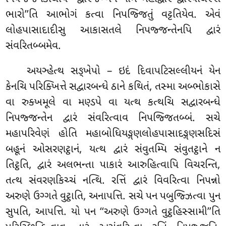
ભારો’’તિ આભોગં કત્વા નિપજ્જિતું વટ્ટતિયેવ. એવં
લોહપાસાદાદીસુ આકાસતલે નિપજ્જન્તેનપિ દ્વારં
સંવરિતબ્બમેવ.
અયઞ્હેત્થ સઙ્ખેપો – ઇદં દિવાપટિસલ્લીયનં યેન
કેનચિ પરિક્ખિત્તે સદ્વારબન્ધે ઠાને કથિતં, તસ્મા અબ્ભોકાસે
વા રુક્ખમૂલે વા મણ્ડપે વા યત્થ કત્થચિ સદ્વારબન્ધે
નિપજ્જન્તેન દ્વારં સંવરિત્વાવ નિપજ્જિતબ્બં. સચે
મહાપરિવેણં હોતિ મહાબોધિયઙ્ગણલોહપાસાદઙ્ગણસદિસં
બહૂનં ઓસરણટ્ઠાનં, યત્થ દ્વારં સંવુતમ્પિ સંવુતટ્ઠાને ન
તિટ્ઠતિ, દ્વારં અલભન્તા પાકારં આરુહિત્વાપિ વિચરન્તિ,
તત્થ સંવરણકિચ્ચં નત્થિ. રત્તિં દ્વારં વિવરિત્વા નિપન્નો
અરુણે ઉગ્ગતે વુટ્ઠાતિ, અનાપત્તિ. સચે પન પબુજ્ઝિત્વા
પુન
સુપતિ, આપત્તિ. યો પન ‘‘અરુણે ઉગ્ગતે વુટ્ઠહિસ્સામી’’તિ