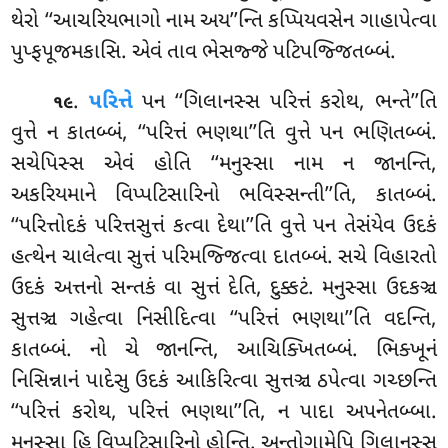
થેરો ‘‘આચરિયભાગો નામ અય’’ન્તિ કપ્પિયવસેન ગાહાપેત્વા
પુપ્ફપૂજમકાસિ. એવં તાવ ભેસજ્જે પટિપજ્જિતબ્બં.
.
પરિત્તે
પન ‘‘ગિલાનસ્સ પરિત્તં કરોથ, ભન્તે’’તિ
૧૯
વુત્તે ન કાતબ્બં, ‘‘પરિત્તં ભણથા’’તિ વુત્તે પન ભણિતબ્બં.
સચેપિસ્સ એવં હોતિ ‘‘મનુસ્સા નામ ન જાનન્તિ,
અકરિયમાને વિપ્પટિસારિનો ભવિસ્સન્તી’’તિ, કાતબ્બં.
‘‘પરિત્તોદકં પરિત્તસુત્તં કત્વા દેથા’’તિ વુત્તે પન તેસંયેવ ઉદકં
હત્થેન ચાલેત્વા સુત્તં પરિમજ્જિત્વા દાતબ્બં. સચે વિહારતો
ઉદકં અત્તનો સન્તકં વા સુત્તં દેતિ, દુક્કટં. મનુસ્સા ઉદકઞ્ચ
સુત્તઞ્ચ ગહેત્વા નિસીદિત્વા ‘‘પરિત્તં ભણથા’’તિ વદન્તિ,
કાતબ્બં. નો ચે જાનન્તિ, આચિક્ખિતબ્બં. ભિક્ખૂનં
નિસિન્નાનં પાદેસુ ઉદકં આકિરિત્વા સુત્તઞ્ચ ઠપેત્વા ગચ્છન્તિ
‘‘પરિત્તં કરોથ, પરિત્તં ભણથા’’તિ, ન પાદા અપનેતબ્બા.
મનુસ્સા હિ વિપ્પટિસારિનો હોન્તિ. અન્તોગામેપિ ગિલાનસ્સ