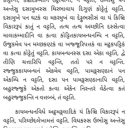
કોટ્ટેન્તિ, કક્કટક્ખીનિ ઉટ્ઠાપેન્તિ, ન વટ્ટતિ, ઉભોસુ પન
અન્તેસુ દસામુખસ્સ થિરભાવાય દિગુણં કોટ્ટેતું વટ્ટતિ.
દસામુખે પન ઘટકં વા મકરમુખં વા દેડ્ડુભસીસં વા યં કિઞ્ચિ
વિકારરૂપં કાતું ન વટ્ટતિ, તત્થ તત્થ અચ્છીનિ દસ્સેત્વા
માલાકમ્માદીનિ વા કત્વા કોટ્ટિતકાયબન્ધનમ્પિ ન વટ્ટતિ,
ઉજુકમેવ પન મચ્છકણ્ટકં વા ખજ્જૂરિપત્તકં વા મટ્ઠકપટ્ટિકં
વા કત્વા કોટ્ટેતું વટ્ટતિ. કાયબન્ધનસ્સ દસા એકા વટ્ટતિ, દ્વે
તીણિ ચત્તારિપિ વટ્ટન્તિ, તતો પરં ન વટ્ટન્તિ.
રજ્જુકકાયબન્ધનં એકમેવ વટ્ટતિ, પામઙ્ગસણ્ઠાનં પન
એકમ્પિ ન વટ્ટતિ, દસા પન પામઙ્ગસણ્ઠાનાપિ વટ્ટતિ,
બહુરજ્જુકે એકતો કત્વા એકેન નિરન્તરં વેઠેત્વા કતં
બહુરજ્જુકન્તિ ન વત્તબ્બં, તં વટ્ટતિ.
કાયબન્ધનવિધે
અટ્ઠમઙ્ગલાદિકં યં કિઞ્ચિ વિકારરૂપં ન
વટ્ટતિ, પરિચ્છેદલેખામત્તં વટ્ટતિ. વિધકસ્સ ઉભોસુ અન્તેસુ