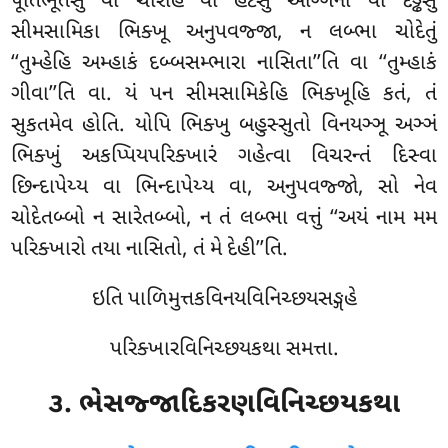
પૂતિભૂતેસુ વા ચોરેહિ વા હટેસુ અગ્ગિના વા દડ્ઢેસુ
સીમસામિકા ભિક્ખૂ અનુપવજ્જા, ન લબ્ભા ચોદેતું
‘‘તુમ્હેહિ અમ્હાકં દબ્બસમ્ભારા નાસિતા’’તિ વા ‘‘તુમ્હાકં
ગીવા’’તિ વા. યં પન સીમસામિકેહિ ભિક્ખૂહિ કતં, તં
સુકતમેવ હોતિ. યોપિ ભિક્ખુ બહુસ્સુતો વિનયઞ્ઞૂ અઞ્ઞં
ભિક્ખું અકપ્પિયપરિક્ખારં ગહેત્વા વિચરન્તં દિસ્વા
છિન્દાપેય્ય વા ભિન્દાપેય્ય વા, અનુપવજ્જો, સો નેવ
ચોદેતબ્બો ન સારેતબ્બો, ન તં લબ્ભા વત્તું ‘‘અયં નામ મમ
પરિક્ખારો તયા નાસિતો, તં મે દેહી’’તિ.
ઇતિ પાળિમુત્તકવિનયવિનિચ્છયસઙ્ગહે
પરિક્ખારવિનિચ્છયકથા સમત્તા.
૩. ભેસજ્જાદિકરણવિનિચ્છયકથા