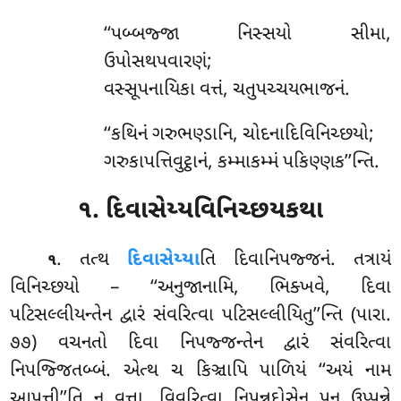
‘‘પબ્બજ્જા નિસ્સયો સીમા,
ઉપોસથપવારણં;
વસ્સૂપનાયિકા વત્તં, ચતુપચ્ચયભાજનં.
‘‘કથિનં ગરુભણ્ડાનિ, ચોદનાદિવિનિચ્છયો;
ગરુકાપત્તિવુટ્ઠાનં, કમ્માકમ્મં પકિણ્ણક’’ન્તિ.
૧. દિવાસેય્યવિનિચ્છયકથા
. તત્થ
દિવાસેય્યા
તિ દિવાનિપજ્જનં. તત્રાયં
૧
વિનિચ્છયો – ‘‘અનુજાનામિ, ભિક્ખવે, દિવા
પટિસલ્લીયન્તેન દ્વારં સંવરિત્વા પટિસલ્લીયિતુ’’ન્તિ (પારા.
૭૭) વચનતો દિવા નિપજ્જન્તેન દ્વારં સંવરિત્વા
નિપજ્જિતબ્બં. એત્થ ચ કિઞ્ચાપિ પાળિયં ‘‘અયં નામ
આપત્તી’’તિ ન વુત્તા, વિવરિત્વા નિપન્નદોસેન પન ઉપ્પન્ને