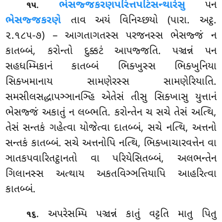
.
ભેસજ્જકરણપરિત્તપટિસન્થારેસુ
પન
૧૫
ભેસજ્જકરણે
તાવ અયં વિનિચ્છયો (પારા. અટ્ઠ.
૨.૧૮૫-૭) – આગતાગતસ્સ પરજનસ્સ ભેસજ્જં ન
કાતબ્બં, કરોન્તો દુક્કટં આપજ્જતિ. પઞ્ચન્નં પન
સહધમ્મિકાનં કાતબ્બં ભિક્ખુસ્સ ભિક્ખુનિયા
સિક્ખમાનાય સામણેરસ્સ સામણેરિયાતિ.
સમસીલસદ્ધાપઞ્ઞાનઞ્હિ એતેસં તીસુ સિક્ખાસુ યુત્તાનં
ભેસજ્જં અકાતું ન લબ્ભતિ. કરોન્તેન ચ સચે તેસં અત્થિ,
તેસં સન્તકં ગહેત્વા યોજેત્વા દાતબ્બં, સચે નત્થિ, અત્તનો
સન્તકં કાતબ્બં. સચે અત્તનોપિ નત્થિ, ભિક્ખાચારવત્તેન વા
ઞાતકપવારિતટ્ઠાનતો વા પરિયેસિતબ્બં, અલભન્તેન
ગિલાનસ્સ અત્થાય અકતવિઞ્ઞત્તિયાપિ આહરિત્વા
કાતબ્બં.
. અપરેસમ્પિ પઞ્ચન્નં કાતું વટ્ટતિ માતુ પિતુ
૧૬