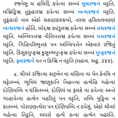
રજનેસુ ચ હલિદ્દિં ઠપેત્વા સબ્બં
મૂલરજનં
વટ્ટતિ,
મઞ્જિટ્ઠિઞ્ચ તુઙ્ગહારઞ્ચ ઠપેત્વા સબ્બં
ખન્ધરજનં
વટ્ટતિ.
તુઙ્ગહારો નામ એકો સકણ્ટકરુક્ખો, તસ્સ હરિતાલવણ્ણં
ખન્ધરજનં
હોતિ. લોદ્દઞ્ચ કણ્ડુલઞ્ચ ઠપેત્વા સબ્બં
તચરજનં
વટ્ટતિ. અલ્લિપત્તઞ્ચ નીલિપત્તઞ્ચ ઠપેત્વા સબ્બં
પત્તરજનં
વટ્ટતિ. ગિહિપરિભુત્તકં પન અલ્લિપત્તેન એકવારં રજિતું
વટ્ટતિ. કિંસુકપુપ્ફઞ્ચ કુસુમ્ભપુપ્ફઞ્ચ ઠપેત્વા સબ્બં
પુપ્ફરજનં
વટ્ટતિ.
ફલરજને
પન ન કિઞ્ચિ ન વટ્ટતિ (મહાવ. અટ્ઠ. ૩૪૪).
. ચીવરં રજિત્વા સઙ્ખેન વા મણિના વા યેન કેનચિ ન
૮
ઘટ્ટેતબ્બં, ભૂમિયં જાણુકાનિ નિહન્ત્વા હત્થેહિ ગહેત્વા
દોણિયમ્પિ ન ઘંસિતબ્બં. દોણિયં વા ફલકે વા ઠપેત્વા અન્તે
ગાહાપેત્વા હત્થેન પહરિતું પન
વટ્ટતિ, તમ્પિ મુટ્ઠિના ન
કાતબ્બં. પોરાણકત્થેરા પન દોણિયમ્પિ ન ઠપેસું. એકો ચીવરં
ગહેત્વા તિટ્ઠતિ, અપરો હત્થે કત્વા હત્થેન પહરતિ.