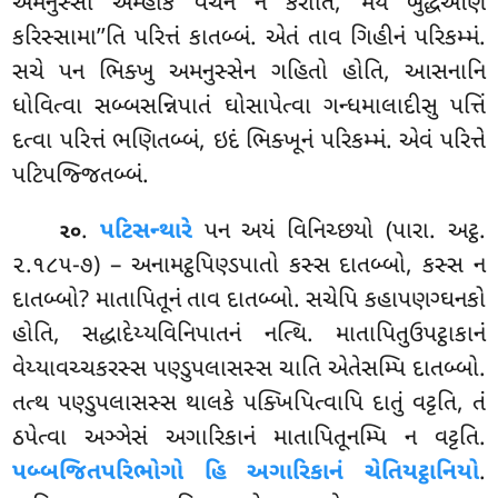
અમનુસ્સો અમ્હાકં વચનં ન કરોતિ, મયં બુદ્ધઆણં
કરિસ્સામા’’તિ પરિત્તં કાતબ્બં. એતં તાવ ગિહીનં પરિકમ્મં.
સચે પન ભિક્ખુ અમનુસ્સેન ગહિતો હોતિ, આસનાનિ
ધોવિત્વા સબ્બસન્નિપાતં ઘોસાપેત્વા ગન્ધમાલાદીસુ
પત્તિં
દત્વા પરિત્તં ભણિતબ્બં, ઇદં ભિક્ખૂનં પરિકમ્મં. એવં પરિત્તે
પટિપજ્જિતબ્બં.
.
પટિસન્થારે
પન અયં વિનિચ્છયો (પારા. અટ્ઠ.
૨૦
૨.૧૮૫-૭) – અનામટ્ઠપિણ્ડપાતો કસ્સ દાતબ્બો, કસ્સ ન
દાતબ્બો? માતાપિતૂનં તાવ દાતબ્બો. સચેપિ કહાપણગ્ઘનકો
હોતિ, સદ્ધાદેય્યવિનિપાતનં નત્થિ. માતાપિતુઉપટ્ઠાકાનં
વેય્યાવચ્ચકરસ્સ પણ્ડુપલાસસ્સ ચાતિ એતેસમ્પિ દાતબ્બો.
તત્થ પણ્ડુપલાસસ્સ થાલકે પક્ખિપિત્વાપિ દાતું વટ્ટતિ, તં
ઠપેત્વા અઞ્ઞેસં અગારિકાનં માતાપિતૂનમ્પિ ન વટ્ટતિ.
પબ્બજિતપરિભોગો હિ અગારિકાનં ચેતિયટ્ઠાનિયો
.