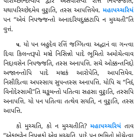
પરિચ્છિન્દિત્વાવ દ્વારં અસંવરિત્વા રત્તિં નિપજ્જતિ,
યથાપરિચ્છેદમેવ વુટ્ઠાતિ, તસ્સ આપત્તિયેવ.
મહાપચ્ચરિયં
પન ‘‘એવં નિપજ્જન્તો અનાદરિયદુક્કટાપિ ન મુચ્ચતી’’તિ
વુત્તં.
. યો
પન બહુદેવ રત્તિં જગ્ગિત્વા અદ્ધાનં વા ગન્ત્વા
૫
દિવા કિલન્તરૂપો મઞ્ચે નિસિન્નો પાદે ભૂમિતો અમોચેત્વાવ
નિદ્દાવસેન નિપજ્જતિ, તસ્સ અનાપત્તિ. સચે ઓક્કન્તનિદ્દો
અજાનન્તોપિ પાદે મઞ્ચકં આરોપેતિ, આપત્તિયેવ.
નિસીદિત્વા અપસ્સાય સુપન્તસ્સ અનાપત્તિ. યોપિ ચ ‘‘નિદ્દં
વિનોદેસ્સામી’’તિ ચઙ્કમન્તો પતિત્વા સહસા વુટ્ઠાતિ, તસ્સપિ
અનાપત્તિ. યો પન પતિત્વા તત્થેવ સયતિ, ન વુટ્ઠાતિ, તસ્સ
આપત્તિ.
કો મુચ્ચતિ, કો ન મુચ્ચતીતિ?
મહાપચ્ચરિયં
તાવ
‘‘એકભઙ્ગેન નિપન્નકો એવ મુચ્ચતિ. પાદે પન ભૂમિતો મોચેત્વા