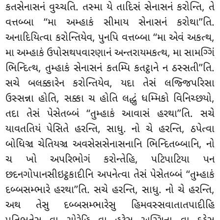
કતસેનાસનં વુચ્ચતિ. તસ્મા યે તાદિસં સેનાસનં કરોન્તિ, તે
વત્તબ્બા ‘‘મા અમ્હાકં સીમાય સેનાસનં કરોથા’’તિ.
અનાદિયિત્વા કરોન્તિયેવ, પુનપિ વત્તબ્બા ‘‘મા એવં અકત્થ,
મા અમ્હાકં ઉપોસથપવારણાનં અન્તરાયમકત્થ, મા સામગ્ગિં
ભિન્દિત્થ, તુમ્હાકં સેનાસનં કતમ્પિ કતટ્ઠાને ન ઠસ્સતી’’તિ.
સચે બલક્કારેન કરોન્તિયેવ, યદા તેસં લજ્જિપરિસા
ઉસ્સન્ના હોતિ, સક્કા ચ હોતિ લદ્ધું ધમ્મિકો વિનિચ્છયો,
તદા તેસં પેસેતબ્બં ‘‘તુમ્હાકં આવાસં હરથા’’તિ. સચે
યાવતતિયં પેસિતે હરન્તિ, સાધુ. નો ચે હરન્તિ, ઠપેત્વા
બોધિઞ્ચ ચેતિયઞ્ચ અવસેસસેનાસનાનિ ભિન્દિતબ્બાનિ, નો
ચ ખો અપરિભોગં કરોન્તેહિ, પટિપાટિયા પન
છદનગોપાનસીઇટ્ઠકાદીનિ અપનેત્વા તેસં પેસેતબ્બં ‘‘તુમ્હાકં
દબ્બસમ્ભારે હરથા’’તિ. સચે હરન્તિ, સાધુ. નો ચે હરન્તિ,
અથ તેસુ દબ્બસમ્ભારેસુ હિમવસ્સવાતાતપાદીહિ