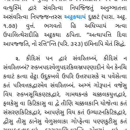
વત્થુસ્મિં દ્વારં સંવરિત્વા નિપજ્જિતું અનુઞ્ઞાતત્તા
અસંવરિત્વા નિપજ્જન્તસ્સ
અટ્ઠકથાયં
દુક્કટં (પારા. અટ્ઠ.
૧.૭૭) વુત્તં. ભગવતો હિ અધિપ્પાયં ઞત્વા
ઉપાલિત્થેરાદીહિ અટ્ઠકથા ઠપિતા. ‘‘અત્થાપત્તિ દિવા
આપજ્જતિ, નો રત્તિ’’ન્તિ (પરિ. ૩૨૩) ઇમિનાપિ ચેતં સિદ્ધં.
. કીદિસં પન દ્વારં સંવરિતબ્બં, કીદિસં ન
૨
સંવરિતબ્બં? રુક્ખપદરવેળુપદરકિલઞ્જપણ્ણાદીનં યેન કેનચિ
કવાટં કત્વા હેટ્ઠા ઉદુક્ખલે ઉપરિ ઉત્તરપાસકે ચ પવેસેત્વા
કતં પરિવત્તકદ્વારમેવ સંવરિતબ્બં. અઞ્ઞં ગોરૂપાનં વજેસુ
વિય રુક્ખસૂચિકણ્ટકદ્વારં, ગામથકનકં ચક્કલકયુત્તદ્વારં,
ફલકેસુ વા કિટિકાસુ વા દ્વે તીણિ ચક્કલકાનિ યોજેત્વા કતં
સંસરણકિટિકદ્વારં, આપણેસુ વિય કતં ઉગ્ઘાટનકિટિકદ્વારં,
દ્વીસુ તીસુ ઠાનેસુ વેળુસલાકા ગોપ્ફેત્વા પણ્ણકુટીસુ કતં