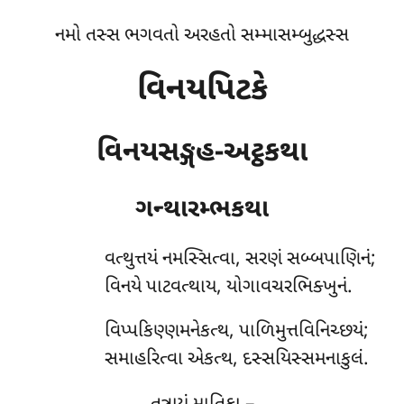
નમો તસ્સ ભગવતો અરહતો સમ્માસમ્બુદ્ધસ્સ
વિનયપિટકે
વિનયસઙ્ગહ-અટ્ઠકથા
ગન્થારમ્ભકથા
વત્થુત્તયં
નમસ્સિત્વા, સરણં સબ્બપાણિનં;
વિનયે પાટવત્થાય, યોગાવચરભિક્ખુનં.
વિપ્પકિણ્ણમનેકત્થ, પાળિમુત્તવિનિચ્છયં;
સમાહરિત્વા એકત્થ, દસ્સયિસ્સમનાકુલં.