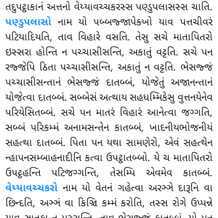
તદુપટ્ઠાકાનં અત્તનો વેય્યાવચ્ચકરસ્સ પણ્ડુપલાસસ્સ ચાતિ.
પણ્ડુપલાસો
નામ યો પબ્બજ્જાપેક્ખો યાવ પત્તચીવરં
પટિયાદિયતિ, તાવ વિહારે વસતિ. તેસુ સચે માતાપિતરો
ઇસ્સરા હોન્તિ ન પચ્ચાસીસન્તિ, અકાતું વટ્ટતિ. સચે પન
રજ્જેપિ ઠિતા પચ્ચાસીસન્તિ, અકાતું ન વટ્ટતિ. ભેસજ્જં
પચ્ચાસીસન્તાનં ભેસજ્જં દાતબ્બં, યોજેતું અજાનન્તાનં
યોજેત્વા દાતબ્બં. સબ્બેસં અત્થાય સહધમ્મિકેસુ વુત્તનયેનેવ
પરિયેસિતબ્બં. સચે પન માતરં વિહારં આનેત્વા જગ્ગતિ,
સબ્બં પરિકમ્મં અનામસન્તેન કાતબ્બં, ખાદનીયભોજનીયં
સહત્થા દાતબ્બં. પિતા પન યથા સામણેરો, એવં સહત્થેન
ન્હાપનસમ્બાહનાદીનિ કત્વા ઉપટ્ઠાતબ્બો. યે ચ માતાપિતરો
ઉપટ્ઠહન્તિ પટિજગ્ગન્તિ, તેસમ્પિ એવમેવ કાતબ્બં.
વેય્યાવચ્ચકરો
નામ યો વેતનં ગહેત્વા અરઞ્ઞે દારૂનિ વા
છિન્દતિ, અઞ્ઞં વા કિઞ્ચિ કમ્મં કરોતિ, તસ્સ રોગે ઉપ્પન્ને