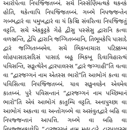
આરોપેત્વા નિપજ્જિતબ્બં. સચે નિસ્સેણિમત્થકે થકનકં
હોતિ, થકેત્વાપિ નિપજ્જિતબ્બં. ગબ્ભે નિપજ્જન્તેન
ગબ્ભદ્વારં વા પમુખદ્વારં વા યં કિઞ્ચિ સંવરિત્વા નિપજ્જિતું
વટ્ટતિ. સચે એકકુટ્ટકે ગેહે દ્વીસુ પસ્સેસુ દ્વારાનિ કત્વા
વળઞ્જન્તિ, દ્વેપિ દ્વારાનિ જગ્ગિતબ્બાનિ, તિભૂમકેપિ પાસાદે
દ્વારં જગ્ગિતબ્બમેવ. સચે ભિક્ખાચારા પટિક્કમ્મ
લોહપાસાદસદિસં પાસાદં બહૂ ભિક્ખૂ દિવાવિહારત્થં
પવિસન્તિ, સઙ્ઘત્થેરેન દ્વારપાલસ્સ ‘‘દ્વારં જગ્ગાહી’’તિ વત્વા
વા ‘‘દ્વારજગ્ગનં નામ એતસ્સ ભારો’’તિ આભોગં કત્વા વા
પવિસિત્વા નિપજ્જિતબ્બં. યાવ સઙ્ઘનવકેન એવમેવ
કાતબ્બં. પુરે પવિસન્તાનં ‘‘દ્વારજગ્ગનં નામ પચ્છિમાનં
ભારો’’તિ એવં આભોગં કાતુમ્પિ વટ્ટતિ. અનાપુચ્છા વા
આભોગં અકત્વા વા અન્તોગબ્ભે વા અસંવુતદ્વારે બહિ વા
નિપજ્જન્તાનં આપત્તિ. ગબ્ભે વા બહિ વા
નિપજ્જનકાલેપિ ‘‘દ્વારજગ્ગનં નામ મહાદ્વારે દ્વારપાલસ્સ