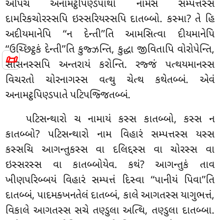
અપિચ અનામટ્ઠપિણ્ડપાથો નામેસ સમ્પત્તસ્સ
દામરિકચોરસ્સપિ ઇસ્સરિયસ્સપિ દાતબ્બો. કસ્મા? તે હિ
અદીયમાનેપિ ‘‘ન દેન્તી’’તિ આમસિત્વા દીયમાનેપિ
‘‘ઉચ્છિટ્ઠકં દેન્તી’’તિ કુજ્ઝન્તિ, કુદ્ધા જીવિતાપિ વોરોપેન્તિ,
📜
સાસનસ્સપિ અન્તરાયં કરોન્તિ. રજ્જં પત્થયમાનસ્સ
વિચરતો ચોરનાગસ્સ વત્થુ ચેત્થ કથેતબ્બં. એવં
અનામટ્ઠપિણ્ડપાતે પટિપજ્જિતબ્બં.
પટિસન્થારો
ચ નામાયં કસ્સ કાતબ્બો, કસ્સ ન
કાતબ્બો? પટિસન્થારો નામ વિહારં સમ્પત્તસ્સ યસ્સ
કસ્સચિ આગન્તુકસ્સ વા દલિદ્દસ્સ વા ચોરસ્સ વા
ઇસ્સરસ્સ વા કાતબ્બોયેવ. કથં? આગન્તુકં તાવ
ખીણપરિબ્બયં વિહારં સમ્પત્તં દિસ્વા ‘‘પાનીયં પિવા’’તિ
દાતબ્બં, પાદમક્ખનતેલં દાતબ્બં, કાલે આગતસ્સ યાગુભત્તં,
વિકાલે આગતસ્સ સચે તણ્ડુલા અત્થિ, તણ્ડુલા દાતબ્બા.