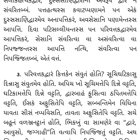
સલાકહત્થકદ્વારં, દુસ્સસાણિદ્વારન્તિ એવરૂપં દ્વારં ન
સંવરિતબ્બં. પત્તહત્થસ્સ કવાટપ્પણામને પન એકં
દુસ્સસાણિદ્વારમેવ અનાપત્તિકરં, અવસેસાનિ પણામેન્તસ્સ
આપત્તિ. દિવા પટિસલ્લીયન્તસ્સ પન પરિવત્તકદ્વારમેવ
આપત્તિકરં, સેસાનિ સંવરિત્વા વા અસંવરિત્વા વા
નિપજ્જન્તસ્સ આપત્તિ નત્થિ, સંવરિત્વા પન
નિપજ્જિતબ્બં, એતં વત્તં.
. પરિવત્તકદ્વારં કિત્તકેન સંવુતં હોતિ? સૂચિઘટિકાસુ
૩
દિન્નાસુ સંવુતમેવ હોતિ. અપિચ ખો સૂચિમત્તેપિ દિન્ને વટ્ટતિ,
ઘટિકામત્તેપિ દિન્ને વટ્ટતિ, દ્વારબાહં ફુસિત્વા ઠપિતમત્તેપિ
વટ્ટતિ, ઈસકં અફુસિતેપિ વટ્ટતિ, સબ્બન્તિમેન વિધિના
યાવતા સીસં નપ્પવિસતિ, તાવતા અફુસિતેપિ વટ્ટતિ. સચે
બહૂનં વળઞ્જનટ્ઠાનં હોતિ, ભિક્ખું વા સામણેરં વા ‘‘દ્વારં,
આવુસો, જગ્ગાહી’’તિ વત્વાપિ નિપજ્જિતું વટ્ટતિ. અથ