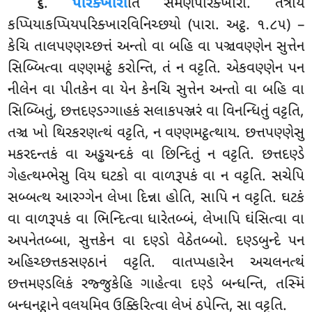
.
પરિક્ખારો
તિ
સમણપરિક્ખારો. તત્રાયં
૬
કપ્પિયાકપ્પિયપરિક્ખારવિનિચ્છયો (પારા. અટ્ઠ. ૧.૮૫) –
કેચિ તાલપણ્ણચ્છત્તં અન્તો વા બહિ વા પઞ્ચવણ્ણેન સુત્તેન
સિબ્બિત્વા વણ્ણમટ્ઠં કરોન્તિ, તં ન વટ્ટતિ. એકવણ્ણેન પન
નીલેન વા પીતકેન વા યેન કેનચિ સુત્તેન અન્તો વા બહિ વા
સિબ્બિતું
, છત્તદણ્ડગ્ગાહકં સલાકપઞ્જરં વા વિનન્ધિતું વટ્ટતિ,
તઞ્ચ ખો થિરકરણત્થં વટ્ટતિ, ન વણ્ણમટ્ઠત્થાય. છત્તપણ્ણેસુ
મકરદન્તકં વા અડ્ઢચન્દકં વા છિન્દિતું ન વટ્ટતિ. છત્તદણ્ડે
ગેહત્થમ્ભેસુ વિય ઘટકો વા વાળરૂપકં વા ન વટ્ટતિ. સચેપિ
સબ્બત્થ આરગ્ગેન લેખા દિન્ના હોતિ, સાપિ ન વટ્ટતિ. ઘટકં
વા વાળરૂપકં વા ભિન્દિત્વા ધારેતબ્બં, લેખાપિ ઘંસિત્વા વા
અપનેતબ્બા, સુત્તકેન વા દણ્ડો વેઠેતબ્બો. દણ્ડબુન્દે પન
અહિચ્છત્તકસણ્ઠાનં વટ્ટતિ. વાતપ્પહારેન અચલનત્થં
છત્તમણ્ડલિકં રજ્જુકેહિ ગાહેત્વા દણ્ડે બન્ધન્તિ, તસ્મિં
બન્ધનટ્ઠાને વલયમિવ ઉક્કિરિત્વા લેખં ઠપેન્તિ, સા વટ્ટતિ.