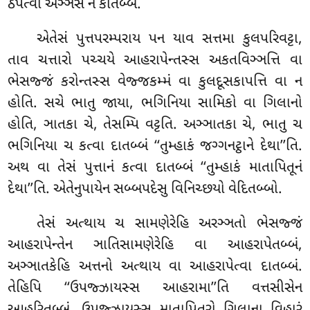
ઠપેત્વા અઞ્ઞેસં ન કાતબ્બં.
એતેસં પુત્તપરમ્પરાય પન યાવ સત્તમા કુલપરિવટ્ટા,
તાવ ચત્તારો પચ્ચયે આહરાપેન્તસ્સ અકતવિઞ્ઞત્તિ વા
ભેસજ્જં કરોન્તસ્સ વેજ્જકમ્મં વા કુલદૂસકાપત્તિ વા ન
હોતિ. સચે ભાતુ જાયા, ભગિનિયા સામિકો વા ગિલાનો
હોતિ, ઞાતકા ચે, તેસમ્પિ વટ્ટતિ. અઞ્ઞાતકા ચે, ભાતુ ચ
ભગિનિયા ચ કત્વા દાતબ્બં ‘‘તુમ્હાકં જગ્ગનટ્ઠાને દેથા’’તિ.
અથ વા તેસં પુત્તાનં કત્વા દાતબ્બં ‘‘તુમ્હાકં માતાપિતૂનં
દેથા’’તિ. એતેનુપાયેન સબ્બપદેસુ વિનિચ્છયો વેદિતબ્બો.
તેસં અત્થાય ચ સામણેરેહિ અરઞ્ઞતો ભેસજ્જં
આહરાપેન્તેન ઞાતિસામણેરેહિ વા આહરાપેતબ્બં,
અઞ્ઞાતકેહિ અત્તનો અત્થાય વા આહરાપેત્વા દાતબ્બં.
તેહિપિ ‘‘ઉપજ્ઝાયસ્સ આહરામા’’તિ વત્તસીસેન
આહરિતબ્બં. ઉપજ્ઝાયસ્સ માતાપિતરો ગિલાના વિહારં