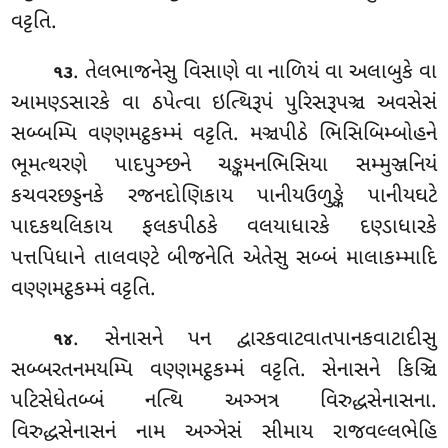
વટ્ટતિ.
. તેલભાજનેસુ વિસાણે વા નાળિયં વા અલાબુકે વા
૧૩
આમણ્ડસારકે વા ઠપેત્વા ઇત્થિરૂપં પુરિસરૂપઞ્ચ અવસેસં
સબ્બમ્પિ વણ્ણમટ્ઠકમ્મં વટ્ટતિ. મઞ્ચપીઠે ભિસિબિમ્બોહને
ભૂમત્થરણે પાદપુઞ્છને ચઙ્કમનભિસિયા સમ્મુઞ્જનિયં
કચવરછડ્ડનકે રજનદોણિકાય પાનીયઉળુઙ્કે
પાનીયઘટે
પાદકથલિકાય ફલકપીઠકે વલયાધારકે દણ્ડાધારકે
પત્તપિધાને તાલવણ્ટે બીજનેતિ એતેસુ સબ્બં માલાકમ્માદિ
વણ્ણમટ્ઠકમ્મં વટ્ટતિ.
. સેનાસને પન દ્વારકવાટવાતપાનકવાટાદીસુ
૧૪
સબ્બરતનમયમ્પિ વણ્ણમટ્ઠકમ્મં વટ્ટતિ. સેનાસને કિઞ્ચિ
પટિસેધેતબ્બં નત્થિ અઞ્ઞત્ર વિરુદ્ધસેનાસના
.
વિરુદ્ધસેનાસનં નામ અઞ્ઞેસં સીમાય રાજવલ્લભેહિ