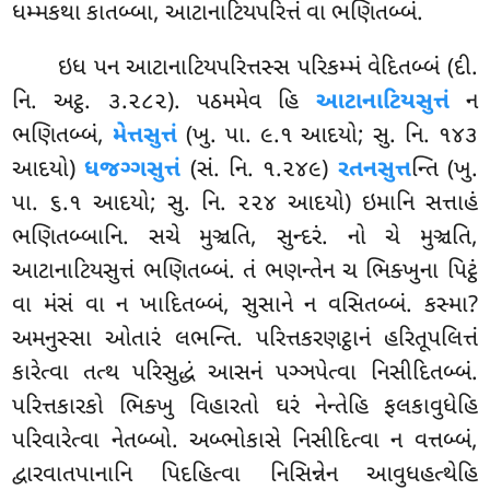
ધમ્મકથા કાતબ્બા, આટાનાટિયપરિત્તં વા ભણિતબ્બં.
ઇધ પન આટાનાટિયપરિત્તસ્સ પરિકમ્મં વેદિતબ્બં (દી.
નિ. અટ્ઠ. ૩.૨૮૨). પઠમમેવ હિ
આટાનાટિયસુત્તં
ન
ભણિતબ્બં,
મેત્તસુત્તં
(ખુ. પા. ૯.૧ આદયો; સુ. નિ. ૧૪૩
આદયો)
ધજગ્ગસુત્તં
(સં. નિ. ૧.૨૪૯)
રતનસુત્ત
ન્તિ (ખુ.
પા. ૬.૧ આદયો; સુ. નિ. ૨૨૪ આદયો) ઇમાનિ
સત્તાહં
ભણિતબ્બાનિ. સચે મુઞ્ચતિ, સુન્દરં. નો ચે મુઞ્ચતિ,
આટાનાટિયસુત્તં ભણિતબ્બં. તં ભણન્તેન ચ ભિક્ખુના પિટ્ઠં
વા મંસં વા ન ખાદિતબ્બં, સુસાને ન વસિતબ્બં. કસ્મા?
અમનુસ્સા ઓતારં લભન્તિ. પરિત્તકરણટ્ઠાનં હરિતૂપલિત્તં
કારેત્વા તત્થ પરિસુદ્ધં આસનં પઞ્ઞપેત્વા નિસીદિતબ્બં.
પરિત્તકારકો ભિક્ખુ વિહારતો ઘરં નેન્તેહિ ફલકાવુધેહિ
પરિવારેત્વા નેતબ્બો. અબ્ભોકાસે નિસીદિત્વા ન વત્તબ્બં,
દ્વારવાતપાનાનિ પિદહિત્વા નિસિન્નેન આવુધહત્થેહિ