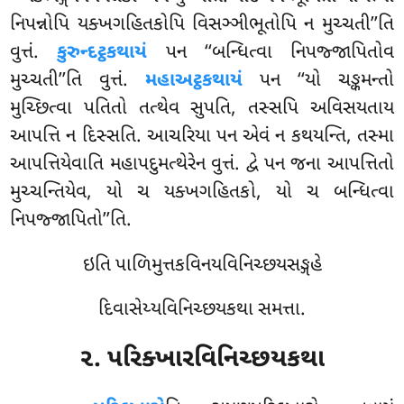
નિપન્નોપિ યક્ખગહિતકોપિ વિસઞ્ઞીભૂતોપિ ન મુચ્ચતી’’તિ
વુત્તં.
કુરુન્દટ્ઠકથાયં
પન ‘‘બન્ધિત્વા નિપજ્જાપિતોવ
મુચ્ચતી’’તિ વુત્તં.
મહાઅટ્ઠકથાયં
પન ‘‘યો ચઙ્કમન્તો
મુચ્છિત્વા પતિતો તત્થેવ સુપતિ, તસ્સપિ અવિસયતાય
આપત્તિ ન દિસ્સતિ. આચરિયા પન એવં ન કથયન્તિ, તસ્મા
આપત્તિયેવાતિ મહાપદુમત્થેરેન વુત્તં. દ્વે પન જના આપત્તિતો
મુચ્ચન્તિયેવ, યો ચ યક્ખગહિતકો, યો ચ બન્ધિત્વા
નિપજ્જાપિતો’’તિ.
ઇતિ પાળિમુત્તકવિનયવિનિચ્છયસઙ્ગહે
દિવાસેય્યવિનિચ્છયકથા સમત્તા.
૨. પરિક્ખારવિનિચ્છયકથા