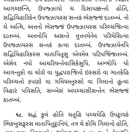
આગચ્છન્તિ, ઉપજ્ઝાયો ચ દિસાપક્કન્તો હોતિ,
સદ્ધિવિહારિકેન ઉપજ્ઝાયસ્સ સન્તકં ભેસજ્જં દાતબ્બં. નો
ચે અત્થિ, અત્તનો ભેસજ્જં ઉપજ્ઝાયસ્સ પરિચ્ચજિત્વા
દાતબ્બં. અત્તનોપિ અસન્તે વુત્તનયેનેવ પરિયેસિત્વા
ઉપજ્ઝાયસ્સ સન્તકં કત્વા દાતબ્બં. ઉપજ્ઝાયેનપિ
સદ્ધિવિહારિકસ્સ માતાપિતૂસુ એવમેવ પટિપજ્જિતબ્બં.
એસેવ નયો આચરિયન્તેવાસિકેસુપિ. અઞ્ઞોપિ યો
આગન્તુકો વા ચોરો વા યુદ્ધપરાજિતો ઇસ્સરો વા ઞાતકેહિ
પરિચ્ચત્તો કપણો વા ગમિયમનુસ્સો વા ગિલાનો હુત્વા
વિહારં પવિસતિ, સબ્બેસં અપચ્ચાસીસન્તેન ભેસજ્જં
કાતબ્બં.
. સદ્ધં કુલં હોતિ ચતૂહિ પચ્ચયેહિ ઉપટ્ઠાયકં
૧૮
ભિક્ખુસઙ્ઘસ્સ માતાપિતુટ્ઠાનિયં, તત્ર ચે કોચિ ગિલાનો હોતિ,