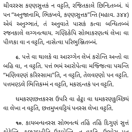
ચીવરસ્સ કણ્ણસુત્તકં ન વટ્ટતિ, રજિતકાલે છિન્દિતબ્બં. યં
પન ‘‘અનુજાનામિ, ભિક્ખવે, કણ્ણસુત્તક’’ન્તિ (મહાવ. ૩૪૪)
એવં અનુઞ્ઞાતં, તં અનુવાતે પાસકં કત્વા બન્ધિતબ્બં
રજનકાલે લગ્ગનત્થાય. ગણ્ઠિકેપિ સોભાકરણત્થં લેખા વા
પીળકા વા ન વટ્ટતિ, નાસેત્વા પરિભુઞ્જિતબ્બં.
. પત્તે વા થાલકે વા આરગ્ગેન લેખં કરોન્તિ અન્તો વા
૯
બહિ વા, ન વટ્ટતિ. પત્તં ભમં આરોપેત્વા મજ્જિત્વા પચન્તિ
‘‘મણિવણ્ણં કરિસ્સામા’’તિ, ન વટ્ટતિ, તેલવણ્ણો પન વટ્ટતિ.
પત્તમણ્ડલે ભિત્તિકમ્મં ન વટ્ટતિ, મકરદન્તકં પન વટ્ટતિ.
ધમકરણછત્તકસ્સ ઉપરિ વા હેટ્ઠા વા ધમકરણકુચ્છિયં
વા લેખા ન વટ્ટતિ, છત્તમુખવટ્ટિયં પનસ્સ લેખા વટ્ટતિ.
. કાયબન્ધનસ્સ સોભનત્થં તહિં તહિં દિગુણં સુત્તં
૧૦