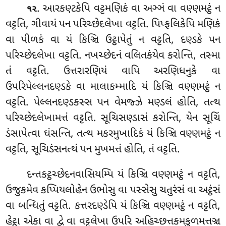
. આરકણ્ટકેપિ વટ્ટમણિકં વા અઞ્ઞં વા વણ્ણમટ્ઠં ન
૧૨
વટ્ટતિ, ગીવાયં પન પરિચ્છેદલેખા વટ્ટતિ. પિપ્ફલિકેપિ મણિકં
વા પીળકં વા યં કિઞ્ચિ ઉટ્ઠાપેતું ન વટ્ટતિ, દણ્ડકે પન
પરિચ્છેદલેખા વટ્ટતિ. નખચ્છેદનં વલિતકંયેવ કરોન્તિ, તસ્મા
તં વટ્ટતિ. ઉત્તરારણિયં વાપિ અરણિધનુકે વા
ઉપરિપેલ્લનદણ્ડકે વા માલાકમ્માદિ યં કિઞ્ચિ વણ્ણમટ્ઠં ન
વટ્ટતિ. પેલ્લનદણ્ડકસ્સ પન વેમજ્ઝે મણ્ડલં હોતિ, તત્થ
પરિચ્છેદલેખામત્તં વટ્ટતિ. સૂચિસણ્ડાસં કરોન્તિ, યેન સૂચિં
ડંસાપેત્વા ઘંસન્તિ, તત્થ મકરમુખાદિકં યં કિઞ્ચિ વણ્ણમટ્ઠં ન
વટ્ટતિ, સૂચિડંસનત્થં પન મુખમત્તં હોતિ, તં વટ્ટતિ.
દન્તકટ્ઠચ્છેદનવાસિયમ્પિ યં કિઞ્ચિ વણ્ણમટ્ઠં ન વટ્ટતિ,
ઉજુકમેવ કપ્પિયલોહેન ઉભોસુ વા પસ્સેસુ ચતુરંસં વા અટ્ઠંસં
વા બન્ધિતું વટ્ટતિ. કત્તરદણ્ડેપિ યં કિઞ્ચિ વણ્ણમટ્ઠં ન વટ્ટતિ,
હેટ્ઠા એકા વા દ્વે વા વટ્ટલેખા ઉપરિ અહિચ્છત્તકમકુળમત્તઞ્ચ