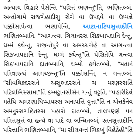
અત્થાય વિહારં પેસેન્તિ ‘‘પરિત્તં ભણન્તૂ’’તિ, ભણિતબ્બં.
અન્તોગામે રાજગેહાદીસુ રોગે વા ઉપદ્દવે વા ઉપ્પન્ને
પક્કોસાપેત્વા ભણાપેન્તિ,
આટાનાટિયસુત્તાદીનિ
ભણિતબ્બાનિ. ‘‘આગન્ત્વા ગિલાનસ્સ સિક્ખાપદાનિ દેન્તુ,
ધમ્મં કથેન્તુ, રાજન્તેપુરે વા અમચ્ચગેહે વા આગન્ત્વા
સિક્ખાપદાનિ દેન્તુ, ધમ્મં કથેન્તૂ’’તિ પેસિતેપિ ગન્ત્વા
સિક્ખાપદાનિ દાતબ્બાનિ, ધમ્મો કથેતબ્બો. ‘‘મતાનં
પરિવારત્થં આગચ્છન્તૂ’’તિ પક્કોસન્તિ, ન ગન્તબ્બં.
‘‘સીવથિકદસ્સને અસુભદસ્સને ચ મરણસ્સતિં
પટિલભિસ્સામા’’તિ કમ્મટ્ઠાનસીસેન ગન્તું વટ્ટતિ. ‘‘પહારેદિન્ને
મતેપિ અમરણાધિપ્પાયસ્સ અનાપત્તિ વુત્તા’’તિ ન એત્તકેનેવ
અમનુસ્સગહિતસ્સ પહારો દાતબ્બો
, તાલપણ્ણં પન
પરિત્તસુત્તં વા હત્થે વા પાદે વા બન્ધિતબ્બં, રતનસુત્તાદીનિ
પરિત્તાનિ ભણિતબ્બાનિ, ‘‘મા સીલવન્તં ભિક્ખું વિહેઠેહી’’તિ