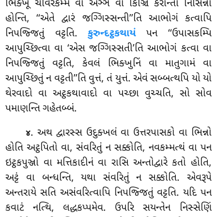
ભિક્ખૂ ચીવરકમ્મં વા અઞ્ઞં વા કિઞ્ચિ કરોન્તા નિસિન્ના
હોન્તિ, ‘‘એતે દ્વારં જગ્ગિસ્સન્તી’’તિ
આભોગં કત્વાપિ
નિપજ્જિતું વટ્ટતિ.
કુરુન્દટ્ઠકથાયં
પન ‘‘ઉપાસકમ્પિ
આપુચ્છિત્વા વા ‘એસ
જગ્ગિસ્સતી’તિ આભોગં કત્વા વા
નિપજ્જિતું વટ્ટતિ, કેવલં ભિક્ખુનિં વા માતુગામં વા
આપુચ્છિતું ન વટ્ટતી’’તિ વુત્તં, તં યુત્તં. એવં સબ્બત્થપિ યો યો
થેરવાદો વા અટ્ઠકથાવાદો વા પચ્છા વુચ્ચતિ, સો સોવ
પમાણન્તિ ગહેતબ્બં.
. અથ દ્વારસ્સ ઉદુક્ખલં વા ઉત્તરપાસકો વા ભિન્નો
૪
હોતિ અટ્ઠપિતો વા, સંવરિતું ન સક્કોતિ, નવકમ્મત્થં વા પન
ઇટ્ઠકપુઞ્જો વા મત્તિકાદીનં વા રાસિ અન્તોદ્વારે કતો હોતિ,
અટ્ટં વા બન્ધન્તિ, યથા સંવરિતું ન સક્કોતિ. એવરૂપે
અન્તરાયે સતિ અસંવરિત્વાપિ નિપજ્જિતું વટ્ટતિ. યદિ પન
કવાટં નત્થિ, લદ્ધકપ્પમેવ. ઉપરિ સયન્તેન નિસ્સેણિં