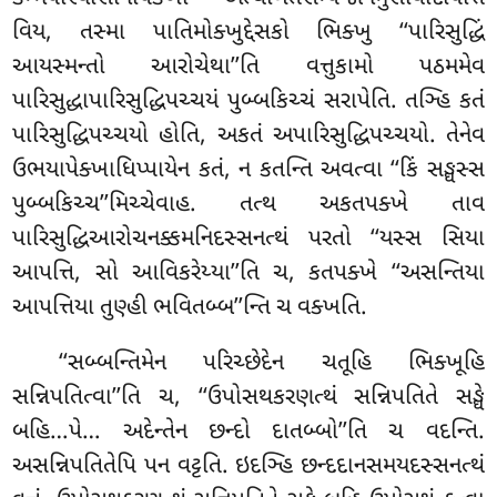
વિય, તસ્મા પાતિમોક્ખુદ્દેસકો ભિક્ખુ ‘‘પારિસુદ્ધિં
આયસ્મન્તો આરોચેથા’’તિ વત્તુકામો પઠમમેવ
પારિસુદ્ધાપારિસુદ્ધિપચ્ચયં પુબ્બકિચ્ચં સરાપેતિ. તઞ્હિ કતં
પારિસુદ્ધિપચ્ચયો હોતિ, અકતં અપારિસુદ્ધિપચ્ચયો. તેનેવ
ઉભયાપેક્ખાધિપ્પાયેન કતં, ન કતન્તિ અવત્વા ‘‘કિં સઙ્ઘસ્સ
પુબ્બકિચ્ચ’’મિચ્ચેવાહ. તત્થ અકતપક્ખે તાવ
પારિસુદ્ધિઆરોચનક્કમનિદસ્સનત્થં પરતો
‘‘યસ્સ
સિયા
આપત્તિ, સો આવિકરેય્યા’’તિ ચ, કતપક્ખે ‘‘અસન્તિયા
આપત્તિયા તુણ્હી ભવિતબ્બ’’ન્તિ ચ વક્ખતિ.
‘‘સબ્બન્તિમેન પરિચ્છેદેન ચતૂહિ ભિક્ખૂહિ
સન્નિપતિત્વા’’તિ ચ, ‘‘ઉપોસથકરણત્થં સન્નિપતિતે સઙ્ઘે
બહિ…પે… અદેન્તેન છન્દો દાતબ્બો’’તિ ચ વદન્તિ.
અસન્નિપતિતેપિ પન વટ્ટતિ. ઇદઞ્હિ છન્દદાનસમયદસ્સનત્થં