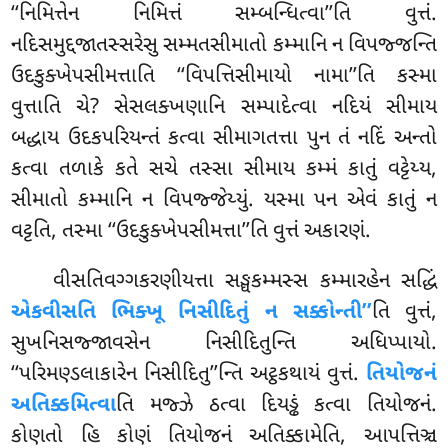
‘‘નિમિત્તેન નિમિત્તં સમ્બન્ધિત્વા’’તિ વુત્તં.
નદિસમુદ્દજાતસ્સરેસુ સમ્મતસીમાતો કમ્માનિ ન વિપજ્જન્તિ
ઉદકુક્ખેપસીમત્તાતિ ‘‘વિપત્તિસીમાયો નામા’’તિ કસ્મા
વુત્તાતિ ચે? સેસલક્ખણાનિ સમ્પાદેત્વા નદિયં સીમાય
બદ્ધાય ઉદકપરિયન્તં કત્વા સીમાગતત્તા પુન તં નદિં અન્તો
કત્વા તળાકે કતે સચે તસ્સા સીમાય કમ્મં કાતું વટ્ટેય્ય,
સીમાતો કમ્માનિ ન વિપજ્જેય્યું. યસ્મા પન એવં કાતું ન
વટ્ટતિ, તસ્મા ‘‘ઉદકુક્ખેપસીમત્તા’’તિ વુત્તં અકારણં.
વીસતિવગ્ગકરણીયત્તા સઙ્ઘકમ્મસ્સ કમ્મારહેન સદ્ધિં
એકવીસતિ ભિક્ખૂ નિસીદિતું ન સક્કોન્તી’’
તિ વુત્તં,
સુખનિસજ્જાવસેન નિસીદિતુન્તિ અધિપ્પાયો.
‘‘પરિમણ્ડલાકારેન નિસીદિતુ’’ન્તિ અટ્ઠકથાયં વુત્તં.
તિયોજનં
અતિક્કમિત્વા
તિ મજ્ઝે ઠત્વા દિયડ્ઢં કત્વા તિયોજનં.
કોણતો
હિ કોણં તિયોજનં અતિક્કામેતિ, આપત્તિઞ્ચ