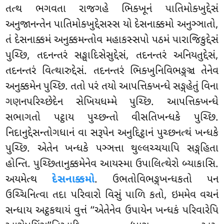
તત્થ ભગવતા રાજગહે ભિક્ખૂનં પાતિમોક્ખુદ્દેસં
અનુજાનન્તેન પાતિમોક્ખુદ્દેસસ્સ યો દેસનાક્કમો અનુઞ્ઞાતો,
તં દેસનાક્કમં અનુક્કમન્તોવ મહાકસ્સપો પઠમં પારાજિકુદ્દેસં
પુચ્છિ, તદનન્તરં સઙ્ઘાદિસેસુદ્દેસં, તદનન્તરં અનિયતુદ્દેસં,
તદનન્તરં વિત્થારુદ્દેસં. તદનન્તરં ભિક્ખુનિવિભઙ્ગઞ્ચ તેનેવ
અનુક્કમેન પુચ્છિ. તતો પરં તયો આપત્તિક્ખન્ધે સઙ્ગહેતું વિના
ગણનપરિચ્છેદેન સેખિયધમ્મે પુચ્છિ. આપત્તિક્ખન્ધે
સભાગતો પટ્ઠાય પુચ્છન્તો વીસતિખન્ધકે પુચ્છિ.
નિદાનુદ્દેસન્તોગધાનં વા સરૂપેન અનુદ્દિટ્ઠાનં પુચ્છનત્થં ખન્ધકે
પુચ્છિ. એતેન ખન્ધકે પઞ્ઞત્તા થુલ્લચ્ચયાપિ સઙ્ગહિતા
હોન્તિ. પુચ્છિતાનુક્કમેનેવ આયસ્મા ઉપાલિત્થેરો બ્યાકાસિ.
અયમેત્થ
દેસનાક્કમો
. ઉભતોવિભઙ્ગખન્ધકતો પન
ઉચ્ચિનિત્વા તદા પરિવારો વિસું પાળિ કતો, ઇમમેવ વચનં
સન્ધાય અટ્ઠકથાયં વુત્તં ‘‘એતેનેવ ઉપાયેન ખન્ધકં પરિવારેપિ