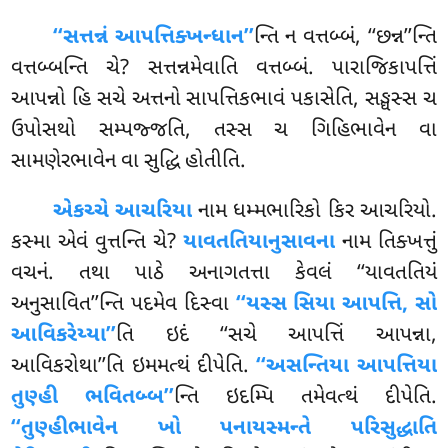
‘‘સત્તન્નં આપત્તિક્ખન્ધાન’’
ન્તિ ન વત્તબ્બં, ‘‘છન્ન’’ન્તિ
વત્તબ્બન્તિ ચે? સત્તન્નમેવાતિ વત્તબ્બં. પારાજિકાપત્તિં
આપન્નો હિ સચે અત્તનો સાપત્તિકભાવં પકાસેતિ, સઙ્ઘસ્સ ચ
ઉપોસથો સમ્પજ્જતિ, તસ્સ ચ ગિહિભાવેન વા
સામણેરભાવેન વા સુદ્ધિ હોતીતિ.
એકચ્ચે આચરિયા
નામ ધમ્મભારિકો કિર આચરિયો.
કસ્મા એવં વુત્તન્તિ ચે?
યાવતતિયાનુસાવના
નામ તિક્ખત્તું
વચનં. તથા પાઠે અનાગતત્તા કેવલં ‘‘યાવતતિયં
અનુસાવિત’’ન્તિ પદમેવ દિસ્વા
‘‘યસ્સ સિયા આપત્તિ, સો
આવિકરેય્યા’’
તિ ઇદં ‘‘સચે આપત્તિં આપન્ના,
આવિકરોથા’’તિ ઇમમત્થં દીપેતિ.
‘‘અસન્તિયા આપત્તિયા
તુણ્હી ભવિતબ્બ’’
ન્તિ ઇદમ્પિ તમેવત્થં દીપેતિ.
‘‘તુણ્હીભાવેન ખો પનાયસ્મન્તે પરિસુદ્ધાતિ