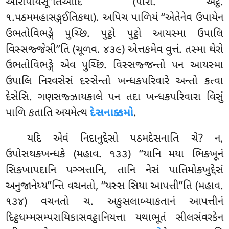
આરોપયિંસૂ’’તિઆદિ (પારા. અટ્ઠ.
૧.પઠમમહાસઙ્ગઈતિકથા). અપિચ પાળિયં ‘‘એતેનેવ ઉપાયેન
ઉભતોવિભઙ્ગે પુચ્છિ. પુટ્ઠો પુટ્ઠો આયસ્મા ઉપાલિ
વિસ્સજ્જેસી’’તિ (ચૂળવ. ૪૩૯) એત્તકમેવ વુત્તં. તસ્મા થેરો
ઉભતોવિભઙ્ગે એવ પુચ્છિ. વિસ્સજ્જન્તો પન આયસ્મા
ઉપાલિ નિરવસેસં દસ્સેન્તો ખન્ધકપરિવારે અન્તો કત્વા
દેસેસિ. ગણસજ્ઝાયકાલે પન તદા ખન્ધકપરિવારા વિસું
પાળિ કતાતિ અયમેત્થ
દેસનાક્કમો
.
યદિ એવં નિદાનુદ્દેસો પઠમદેસનાતિ ચે? ન,
ઉપોસથક્ખન્ધકે (મહાવ. ૧૩૩) ‘‘યાનિ મયા ભિક્ખૂનં
સિક્ખાપદાનિ પઞ્ઞત્તાનિ, તાનિ નેસં પાતિમોક્ખુદ્દેસં
અનુજાનેય્ય’’ન્તિ
વચનતો, ‘‘યસ્સ સિયા આપત્તી’’તિ (મહાવ.
૧૩૪) વચનતો ચ. અકુસલાબ્યાકતાનં આપત્તીનં
દિટ્ઠધમ્મસમ્પરાયિકાસવટ્ઠાનિયત્તા યથાભૂતં સીલસંવરકેન