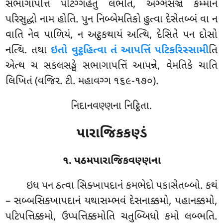
સભાગાપત્તિં પટિગ્ગહેતું લભતિ, અઞ્ઞેસઞ્ચ કમ્માનં
પરિસુદ્ધો નામ હોતિ. પુન નિબ્બેમતિકો હુત્વા દેસેતબ્બં વા ન
વાતિ નેવ પાળિયં, ન અટ્ઠકથાયં અત્થિ, દેસિતે પન દોસો
નત્થિ. તથા
ઇતો વુટ્ઠહિત્વા તં આપત્તિં પટિકરિસ્સામી
તિ
એત્થ ચ સકલસઙ્ઘે સભાગાપત્તિં આપન્ને, વેમતિકે ચાતિ
લિખિતં (વજિર. ટી. મહાવગ્ગ ૧૬૯-૧૭૦).
નિદાનવણ્ણના નિટ્ઠિતા.
પારાજિકકણ્ડં
૧. પઠમપારાજિકવણ્ણના
ઇધ
પન ઠત્વા સિક્ખાપદાનં કમભેદો પકાસેતબ્બો. કથં
– સબ્બસિક્ખાપદાનં યથાસમ્ભવં દેસનાક્કમો, પહાનક્કમો,
પટિપત્તિક્કમો, ઉપ્પત્તિક્કમોતિ ચતુબ્બિધો કમો લબ્ભતિ.