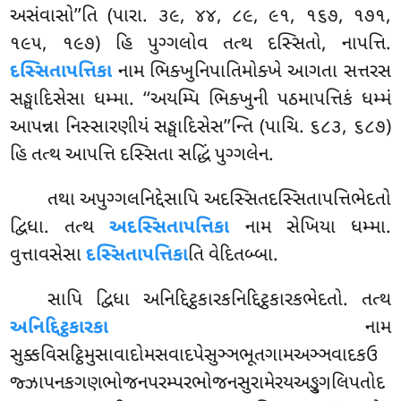
અસંવાસો’’તિ (પારા. ૩૯, ૪૪, ૮૯, ૯૧, ૧૬૭, ૧૭૧,
૧૯૫, ૧૯૭) હિ પુગ્ગલોવ તત્થ દસ્સિતો, નાપત્તિ.
દસ્સિતાપત્તિકા
નામ ભિક્ખુનિપાતિમોક્ખે આગતા સત્તરસ
સઙ્ઘાદિસેસા ધમ્મા. ‘‘અયમ્પિ ભિક્ખુની પઠમાપત્તિકં ધમ્મં
આપન્ના નિસ્સારણીયં સઙ્ઘાદિસેસ’’ન્તિ (પાચિ. ૬૮૩, ૬૮૭)
હિ તત્થ આપત્તિ દસ્સિતા સદ્ધિં પુગ્ગલેન.
તથા અપુગ્ગલનિદ્દેસાપિ અદસ્સિતદસ્સિતાપત્તિભેદતો
દ્વિધા. તત્થ
અદસ્સિતાપત્તિકા
નામ સેખિયા ધમ્મા.
વુત્તાવસેસા
દસ્સિતાપત્તિકા
તિ વેદિતબ્બા.
સાપિ
દ્વિધા અનિદ્દિટ્ઠકારકનિદ્દિટ્ઠકારકભેદતો. તત્થ
અનિદ્દિટ્ઠકારકા
નામ
સુક્કવિસટ્ઠિમુસાવાદોમસવાદપેસુઞ્ઞભૂતગામઅઞ્ઞવાદકઉ
જ્ઝાપનકગણભોજનપરમ્પરભોજનસુરામેરયઅઙ્ગુલિપતોદ