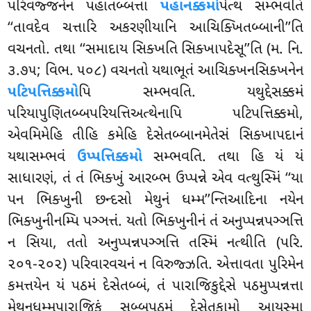
પરિવજ્જનેન પહાતબ્બત્તા
પહાનક્કમો
પેત્થ સમ્ભવતિ
‘‘તાવદેવ ચત્તારિ અકરણીયાનિ આચિક્ખિતબ્બાની’’તિ
વચનતો. તથા ‘‘સમાદાય સિક્ખતિ સિક્ખાપદેસૂ’’તિ (મ. નિ.
૩.૭૫; વિભ. ૫૦૮) વચનતો યથાભૂતં આચિક્ખનસિક્ખનેન
પટિપત્તિક્કમો
પિ સમ્ભવતિ. યથુદ્દેસક્કમં
પરિયાપુણિતબ્બપરિયત્તિઅત્થેનાપિ પટિપત્તિક્કમો,
એવમિમેહિ તીહિ કમેહિ દેસેતબ્બાનમેતેસં સિક્ખાપદાનં
યથાસમ્ભવં
ઉપ્પત્તિક્કમો
સમ્ભવતિ. તથા હિ યં યં
સાધારણં, તં તં ભિક્ખું આરબ્ભ ઉપ્પન્ને એવ વત્થુસ્મિં ‘‘યા
પન ભિક્ખુની છન્દસો મેથુનં ધમ્મ’’ન્તિઆદિના નયેન
ભિક્ખુનીનમ્પિ પઞ્ઞત્તં. યતો ભિક્ખુનીનં તં અનુપ્પન્નપઞ્ઞત્તિ
ન સિયા, તતો અનુપ્પન્નપઞ્ઞત્તિ તસ્મિં નત્થીતિ (પરિ.
૨૦૧-૨૦૨) પરિવારવચનં ન વિરુજ્ઝતિ. એત્તાવતા પુરિમેન
કમત્તયેન યં પઠમં દેસેતબ્બં, તં પારાજિકુદ્દેસે પઠમુપ્પન્નત્તા
મેથુનધમ્મપારાજિકં સબ્બપઠમં દેસેતુકામો આયસ્મા