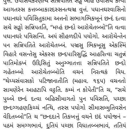
વુત્તં. ઉપોસથકરણત્થં સન્નિપતિતે સઙ્ઘે બહિ ઉપોસથં કત્વા
આગતસ્સ કત્તબ્બાકારદસ્સનત્થઞ્ચ વુત્તં. પધાનઘરવાસિનો
પધાનઘરં પવિસિતુકામા અત્તનો સભાગભિક્ખૂનં છન્દં દત્વા
સચે સઙ્ઘો સન્નિપતતિ, ‘‘મય્હં છન્દો આરોચેતબ્બો’’તિ વત્વા
પધાનઘરં પવિસન્તિ. અયં સીહળદીપે પયોગો. આરોચેન્તેન
પન સન્નિપતિતે આરોચેતબ્બં. પઞ્ચસુ ભિક્ખૂસુ એકસ્મિં
વિહારે વસન્તેસુ એકસ્સ છન્દપારિસુદ્ધિં આહરિત્વા ચતુન્નં
પાતિમોક્ખં ઉદ્દિસિતું અનુઞ્ઞાતત્તા સન્નિપતિતે છન્દો
ગહેતબ્બો આરોચેતબ્બોતિ વચનં નિરત્થકં વિય.
‘‘થેય્યસંવાસકો પટિજાનાતીતિ (મહાવ. ૧૬૫) વચનતો
સામણેરેન આહટાપિ વટ્ટતિ. કમ્મં ન કોપેતી’’તિ ચ, ‘‘સચે
પુબ્બે છન્દં દત્વા બહિસીમાગતો પુન પવિસતિ, પચ્છા
છન્દગ્ગહણકિચ્ચં નત્થિ, તસ્સ પયોગો સીમાસમ્મુતિવસેન
વેદિતબ્બો’’તિ ચ ‘‘છન્દદાને તિક્ખત્તું વચને ઇદં પયોજનં –
પઠમં સમગ્ગભાવં, દુતિયં પચ્છા વિધાતબ્બભાવં, તતિયં