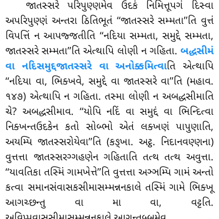
જાતસ્સરે પરિપુણ્ણમેવ ઉદકં નિમિત્તૂપગં દિસ્વા
અપરિપુણ્ણં અન્તરા ઠિતિભૂતં ‘‘જાતસ્સરે સમ્મતા’’તિ વુત્તં
વિપત્તિં ન આપજ્જતીતિ ‘‘નદિયા સમ્મતા, સમુદ્દે સમ્મતા,
જાતસ્સરે સમ્મતા’’તિ એત્થાપિ લોણી ન ગહિતા.
બદ્ધસીમં
વા નદિસમુદ્દજાતસ્સરે વા અનોક્કમિત્વા
તિ એત્થાપિ
‘‘નદિયા વા, ભિક્ખવે, સમુદ્દે વા જાતસ્સરે વા’’તિ (મહાવ.
૧૪૭) એત્થાપિ ન ગહિતા. તસ્મા લોણી ન અબદ્ધસીમાતિ
ચે? અબદ્ધસીમાવ. ‘‘યોપિ નદિં વા સમુદ્દં વા ભિન્દિત્વા
નિક્ખન્તઉદકેન કતો સોબ્ભો એતં લક્ખણં પાપુણાતિ,
અયમ્પિ
જાતસ્સરોયેવા’’તિ (કઙ્ખા. અટ્ઠ. નિદાનવણ્ણના)
વુત્તત્તા જાતસ્સરગ્ગહણેન ગહિતાતિ તત્થ તત્થ અવુત્તા.
‘‘યાવતિકા તસ્મિં ગામખેત્તે’’તિ વુત્તત્તા અઞ્ઞમ્પિ ગામં અન્તો
કત્વા સમાનસંવાસકસીમાસમ્મન્નનકાલે તસ્મિં ગામે ભિક્ખૂ
આગચ્છન્તુ વા મા વા, વટ્ટતિ.
અવિપ્પવાસસીમાસમ્મન્નનકાલે આગન્તબ્બમેવ.