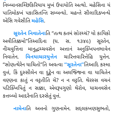
નિબ્બાનસચ્છિકિરિયાય મુખં ઉપાયોતિ અત્થો. મહેસિના યં
પાતિમોક્ખં પકાસિતન્તિ સમ્બન્ધો. મહન્તે સીલાદિક્ખન્ધે
એસિ ગવેસીતિ
મહેસિ
.
સૂરતેન નિવાતેના
તિ ‘‘તત્થ કતમં સોરચ્ચં? યો કાયિકો
અવીતિક્કમો’’તિઆદિના (ધ. સ. ૧૩૪૯) સૂરતેન,
નીચવુત્તિના માનુદ્ધચ્ચવસેન અત્તાનં અનુક્ખિપનભાવેન
નિવાતેન.
વિનયાચારયુત્તેન
ચારિત્તવારિત્તેહિ યુત્તેન.
‘‘સોણત્થેરેન યાચિતો’’તિ અવત્વા
‘‘સૂરતેના’’
તિઆદિ
કસ્મા
વુત્તં, કિં દુસ્સીલેન વા દુટ્ઠેન વા અલજ્જિના વા યાચિતેન
વણ્ણના કાતું ન વટ્ટતીતિ ચે? ન ન વટ્ટતિ. થેરસ્સ વચનં
પટિક્ખિપિતું ન સક્કા, એવરૂપગુણો થેરોવ, યાચનવસેન
કત્તબ્બો આદરેનાતિ દસ્સેતું વુત્તં.
નામેના
તિ અત્તનો ગુણનામેન. સદ્દલક્ખણસુભતો,