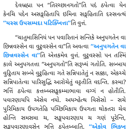
દેવબ્રહ્મા
પન ‘‘તિરચ્છાનગતો’’તિ પદં ઠપેત્વા યેન
કેનચિ પદેન અસઙ્ગહિતાપિ ઇમિના સઙ્ગહિતાતિ દસ્સનત્થં
‘‘યસ્સ ઉપસમ્પદા પટિક્ખિત્તા’’
તિ વુત્તં.
‘‘ચાતુમાસિનિયં પન પવારિતાનં સન્તિકે અનુપગતેન વા
છિન્નવસ્સેન વા વુટ્ઠવસ્સેન વા’’તિ અવત્વા
‘‘અનુપગતેન વા
છિન્નવસ્સેન વા’’
તિ એત્તકમેવ વુત્તં. વુટ્ઠવસ્સો પન તસ્મિં
કાલે અનુપગતત્તા ‘‘અનુપગતો’’તિ સઙ્ખ્યં ગતોતિ. સબ્બાય
વુટ્ઠિતાય સબ્બે વુટ્ઠહિત્વા ગતે સન્નિપાતેતું ન સક્કા, એકચ્ચે
સન્નિપાતેત્વા પારિસુદ્ધિં આરોચેતું વટ્ટતીતિ વદન્તિ. કસ્મા?
ઞત્તિં ઠપેત્વા કત્તબ્બસઙ્ઘકમ્માભાવા વગ્ગં ન હોતીતિ.
પવારણાયપિ એસેવ નયો. અયઞ્હેત્થ વિસેસો – સચે
પુરિમિકાય ઉપગતેહિ પચ્છિમિકાય ઉપગતા થોકતરા ચેવ
હોન્તિ સમસમા ચ, સઙ્ઘપવારણાય ચ ગણં પૂરેન્તિ,
સઙ્ઘપવારણાવસેન ઞત્તિ ઠપેતબ્બાતિ.
‘‘એકોવ ભિક્ખુ