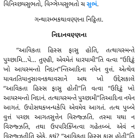
વિનિચ્છયસુભતો, વિઞ્ઞેય્યસુભતો ચ
સુભં
.
ગન્થારમ્ભકથાવણ્ણના નિટ્ઠિતા.
નિદાનવણ્ણના
‘‘આવિકતા હિસ્સ ફાસુ હોતિ, તત્થાયસ્મન્તે
પુચ્છામિ…પે… તુણ્હી, એવમેતં ધારયામી’’તિ વત્વા ‘‘ઉદ્દિટ્ઠં
ખો આયસ્મન્તો નિદાન’’ન્તિઆદિના નયેન વુત્તં. એત્થેવ
યાવતતિયાનુસાવનકથાવસાને અથ
ખો ઉદ્દેસકાલે
‘‘આવિકતા હિસ્સ ફાસુ હોતી’’તિ વત્વા ‘‘ઉદ્દિટ્ઠં ખો
આયસ્મન્તો નિદાનં. તત્થાયસ્મન્તે પુચ્છામી’’તિઆદિના નયેન
આગતં. ઉપોસથક્ખન્ધકેપિ એવમેવ આગતં. તત્થ પુબ્બે
વુત્તં પચ્છા આગતસુત્તેન વિરુજ્ઝતિ. તસ્મા યથા ન
વિરુજ્ઝતિ, તથા ઉપપરિક્ખિત્વા ગહેતબ્બં. એવં ન
વિરુજ્ઝતીતિ એકે. કથં? ‘‘આવિકતા હિસ્સ ફાસુ હોતી’’તિ