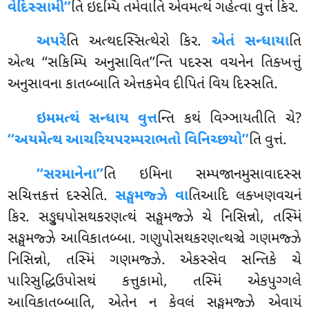
વેદિસ્સામી’’
તિ ઇદમ્પિ તમેવાતિ એવમત્થં ગહેત્વા વુત્તં કિર.
અપરે
તિ અત્થદસ્સિત્થેરો કિર.
એતં સન્ધાયા
તિ
એત્થ ‘‘સકિમ્પિ અનુસાવિત’’ન્તિ પદસ્સ વચનેન તિક્ખત્તું
અનુસાવના કાતબ્બાતિ એત્તકમેવ દીપિતં વિય દિસ્સતિ.
ઇમમત્થં સન્ધાય વુત્ત
ન્તિ કથં વિઞ્ઞાયતીતિ ચે?
‘‘અયમેત્થ આચરિયપરમ્પરાભતો વિનિચ્છયો’’
તિ વુત્તં.
‘‘સરમાનેના’’
તિ
ઇમિના સમ્પજાનમુસાવાદસ્સ
સચિત્તકત્તં દસ્સેતિ.
સઙ્ઘમજ્ઝે વા
તિઆદિ લક્ખણવચનં
કિર. સઙ્ઘુપોસથકરણત્થં સઙ્ઘમજ્ઝે ચે નિસિન્નો, તસ્મિં
સઙ્ઘમજ્ઝે આવિકાતબ્બા. ગણુપોસથકરણત્થઞ્ચે ગણમજ્ઝે
નિસિન્નો, તસ્મિં ગણમજ્ઝે. એકસ્સેવ સન્તિકે ચે
પારિસુદ્ધિઉપોસથં કત્તુકામો, તસ્મિં એકપુગ્ગલે
આવિકાતબ્બાતિ, એતેન ન કેવલં સઙ્ઘમજ્ઝે એવાયં