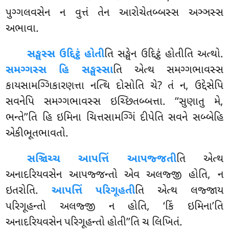
પુગ્ગલવસેન ન વુત્તં તેન આરોચેતબ્બસ્સ અઞ્ઞસ્સ
અભાવા.
સઙ્ઘસ્સ ઉદ્દિટ્ઠં હોતી
તિ સઙ્ઘેન ઉદ્દિટ્ઠં હોતીતિ અત્થો.
સમગ્ગસ્સ હિ સઙ્ઘસ્સા
તિ એત્થ સમગ્ગભાવસ્સ
કાયસામગ્ગિકારણત્તા નત્થિ દોસોતિ ચે? તં ન, ઉદ્દેસેપિ
સવનેપિ સમગ્ગભાવસ્સ
ઇચ્છિતબ્બત્તા. ‘‘સુણાતુ મે,
ભન્તે’’તિ હિ ઇમિના ચિત્તસામગ્ગિં દીપેતિ સવને સબ્બેહિ
એકીભૂતભાવતો.
સઞ્ચિચ્ચ આપત્તિં આપજ્જતી
તિ એત્થ
અનાદરિયવસેન આપજ્જન્તો એવ અલજ્જી હોતિ, ન
ઇતરોતિ.
આપત્તિં પરિગૂહતી
તિ એત્થ લજ્જાય
પરિગૂહન્તો અલજ્જી ન હોતિ, ‘કિં ઇમિના’તિ
અનાદરિયવસેન પરિગૂહન્તો હોતી’’તિ ચ લિખિતં.