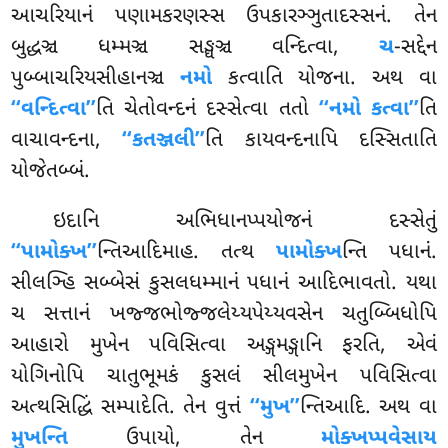
આચરિયાનં પણામકરણસ્સ ઉપકારઞ્ઞુતાદસ્સનં. તેન
બુદ્ધઞ્ચ ધમ્મઞ્ચ સઙ્ઘઞ્ચ વન્દિત્વા,
ચ
-સદ્દેન
પુબ્બાચરિયસીહાનઞ્ચ
નમો
કત્વાતિ યોજના. અથ વા
‘‘વન્દિત્વા’’
તિ ચેતોવન્દનં દસ્સેત્વા તતો
‘‘નમો કત્વા’’
તિ
વાચાવન્દના,
‘‘કતઞ્જલી’’
તિ કાયવન્દનાપિ દસ્સિતાતિ
યોજેતબ્બં.
ઇદાનિ અભિધાનપ્પયોજનં દસ્સેતું
‘‘પામોક્ખ’’
ન્તિઆદિમાહ. તત્થ
પામોક્ખ
ન્તિ પધાનં.
સીલઞ્હિ સબ્બેસં કુસલધમ્માનં પધાનં આદિભાવતો. યથા
ચ સત્તાનં ખજ્જભોજ્જલેય્યપેય્યવસેન ચતુબ્બિધોપિ
આહારો મુખેન પવિસિત્વા અઙ્ગમઙ્ગાનિ ફરતિ, એવં
યોગિનોપિ ચાતુભૂમકં કુસલં સીલમુખેન પવિસિત્વા
અત્થસિદ્ધિં સમ્પાદેતિ. તેન વુત્તં
‘‘મુખ’’
ન્તિઆદિ. અથ વા
મુખન્તિ
ઉપાયો, તેન
મોક્ખપ્પવેસાય