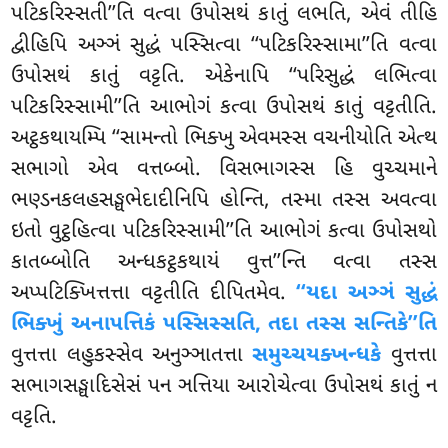
પટિકરિસ્સતી’’તિ વત્વા ઉપોસથં કાતું લભતિ, એવં તીહિ
દ્વીહિપિ અઞ્ઞં સુદ્ધં પસ્સિત્વા ‘‘પટિકરિસ્સામા’’તિ વત્વા
ઉપોસથં કાતું વટ્ટતિ. એકેનાપિ ‘‘પરિસુદ્ધં લભિત્વા
પટિકરિસ્સામી’’તિ આભોગં કત્વા ઉપોસથં કાતું વટ્ટતીતિ.
અટ્ઠકથાયમ્પિ ‘‘સામન્તો ભિક્ખુ એવમસ્સ વચનીયોતિ એત્થ
સભાગો એવ વત્તબ્બો. વિસભાગસ્સ હિ વુચ્ચમાને
ભણ્ડનકલહસઙ્ઘભેદાદીનિપિ હોન્તિ, તસ્મા તસ્સ અવત્વા
ઇતો વુટ્ઠહિત્વા
પટિકરિસ્સામી’’તિ આભોગં કત્વા ઉપોસથો
કાતબ્બોતિ અન્ધકટ્ઠકથાયં વુત્ત’’ન્તિ વત્વા તસ્સ
અપ્પટિક્ખિત્તત્તા વટ્ટતીતિ દીપિતમેવ.
‘‘યદા અઞ્ઞં સુદ્ધં
ભિક્ખું અનાપત્તિકં પસ્સિસ્સતિ, તદા તસ્સ સન્તિકે’’તિ
વુત્તત્તા લહુકસ્સેવ અનુઞ્ઞાતત્તા
સમુચ્ચયક્ખન્ધકે
વુત્તત્તા
સભાગસઙ્ઘાદિસેસં પન ઞત્તિયા આરોચેત્વા ઉપોસથં કાતું ન
વટ્ટતિ.