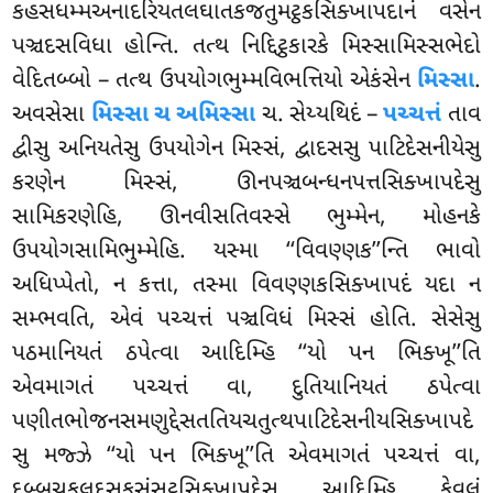
કહસધમ્મઅનાદરિયતલઘાતકજતુમટ્ઠકસિક્ખાપદાનં વસેન
પઞ્ચદસવિધા હોન્તિ. તત્થ નિદ્દિટ્ઠકારકે મિસ્સામિસ્સભેદો
વેદિતબ્બો – તત્થ ઉપયોગભુમ્મવિભત્તિયો એકંસેન
મિસ્સા
.
અવસેસા
મિસ્સા ચ અમિસ્સા
ચ. સેય્યથિદં –
પચ્ચત્તં
તાવ
દ્વીસુ અનિયતેસુ ઉપયોગેન મિસ્સં, દ્વાદસસુ પાટિદેસનીયેસુ
કરણેન મિસ્સં, ઊનપઞ્ચબન્ધનપત્તસિક્ખાપદેસુ
સામિકરણેહિ, ઊનવીસતિવસ્સે ભુમ્મેન, મોહનકે
ઉપયોગસામિભુમ્મેહિ. યસ્મા ‘‘વિવણ્ણક’’ન્તિ ભાવો
અધિપ્પેતો, ન કત્તા, તસ્મા વિવણ્ણકસિક્ખાપદં યદા ન
સમ્ભવતિ, એવં પચ્ચત્તં પઞ્ચવિધં મિસ્સં હોતિ. સેસેસુ
પઠમાનિયતં ઠપેત્વા આદિમ્હિ ‘‘યો પન ભિક્ખૂ’’તિ
એવમાગતં પચ્ચત્તં વા, દુતિયાનિયતં ઠપેત્વા
પણીતભોજનસમણુદ્દેસતતિયચતુત્થપાટિદેસનીયસિક્ખાપદે
સુ મજ્ઝે ‘‘યો પન ભિક્ખૂ’’તિ એવમાગતં પચ્ચત્તં વા,
દુબ્બચકુલદૂસકસંસટ્ઠસિક્ખાપદેસુ આદિમ્હિ કેવલં