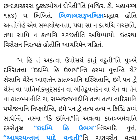
છન્દહારકસ્સ દુક્કટમોચનં દીપેતી’’તિ (વજિર. ટી. મહાવગ્ગ
૧૬૪) ચ લિખિતં.
બિળાલસઙ્ખલિકા
બદ્ધાવ હોતિ
અન્તોગેહે એવ સમ્પયોજનત્તા, યથા સા ન કત્થચિ ગચ્છતિ,
તથા સાપિ ન કત્થચિ ગચ્છતીતિ અધિપ્પાયો. ઇતરથા
વિસેસનં નિરત્થકં હોતીતિ આચરિયેન ગહિતં.
‘‘ન હિ તં અકત્વા ઉપોસથં કાતું વટ્ટતી’’તિ પુબ્બે
દસ્સિતત્તા ‘‘ઇદમ્પિ હિ ઉભય’’ન્તિ કસ્મા વુત્તન્તિ ચે?
સેસાનિ થેરેન આણત્તેન કાતબ્બાનિ દસ્સિતાનિ, ઇમે પન દ્વે
થેરેન વા પાતિમોક્ખુદ્દેસકેન વા ઞત્તિટ્ઠપનકેન વા યેન વા તેન
વા કાતબ્બાનીતિ ચ, સમ્મજ્જનાદીનિ તત્થ તત્થ તાદિસાનિ
પયોજનાનિ નિપ્ફાદેન્તિ, ઇમે પન દ્વે તત્થ તત્થ ન કિઞ્ચિ કમ્મં
સાધેન્તિ, તસ્મા ‘‘કિં ઇમિના’’તિ અવત્વા કાતબ્બમેવાતિ
દસ્સેતુઞ્ચ
‘‘ઇદમ્પિ હિ ઉભય’’
ન્તિઆદિ વુત્તં.
‘‘આયસ્મન્તાનં પાદે વન્દતી’’
તિ
ગણવસેન વત્વા