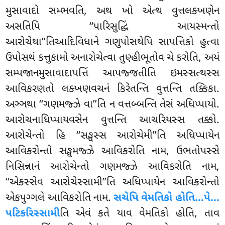
મુસાવાદો સમ્ભવતિ, અથ ખો એત્થ વુત્તલક્ખણેન
અસતિપિ ‘‘પારિસુદ્ધિં આયસ્મન્તો
આરોચેથા’’તિઆદિવિધાને ગણુપોસથેપિ સાપત્તિકો હુત્વા
ઉપોસથં
કત્તુકામો અનારોચેત્વા તુણ્હીભૂતોવ ચે કરોતિ, અયં
સમ્પજાનમુસાવાદાપત્તિં આપજ્જતીતિ ઇમસ્સત્થસ્સ
આવિકરણતો લક્ખણવચનં કિરેતન્તિ વુત્તન્તિ તક્કિકા.
અઞ્ઞથા ‘‘ગણમજ્ઝે વા’’તિ ન વત્તબ્બન્તિ તેસં અધિપ્પાયો.
આરોચનાધિપ્પાયવસેન વુત્તન્તિ આચરિયસ્સ તક્કો.
આરોચેન્તો હિ ‘‘સઙ્ઘસ્સ આરોચેમી’’તિ અધિપ્પાયેન
આવિકરોન્તો સઙ્ઘમજ્ઝે આવિકરોતિ નામ, ઉભતોપસ્સે
નિસિન્નાનં આરોચેન્તો ગણમજ્ઝે આવિકરોતિ નામ,
‘‘એકસ્સેવ આરોચેસ્સામી’’તિ અધિપ્પાયેન આવિકરોન્તો
એકપુગ્ગલે આવિકરોતિ નામ.
સચેપિ વેમતિકો હોતિ…પે…
પટિકરિસ્સામી
તિ એવં કતે યાવ વેમતિકો હોતિ, તાવ