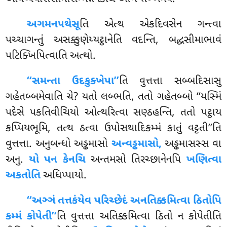
અગમનપથેસૂ
તિ એત્થ એકદિવસેન ગન્ત્વા
પચ્ચાગન્તું અસક્કુણેય્યટ્ઠાનેતિ વદન્તિ, બદ્ધસીમાભાવં
પટિક્ખિપિત્વાતિ અત્થો.
‘‘સમન્તા ઉદકુક્ખેપા’’
તિ વુત્તત્તા સબ્બદિસાસુ
ગહેતબ્બમેવાતિ ચે? યતો લબ્ભતિ, તતો ગહેતબ્બો ‘‘યસ્મિં
પદેસે પકતિવીચિયો ઓત્થરિત્વા
સણ્ઠહન્તિ, તતો પટ્ઠાય
કપ્પિયભૂમિ, તત્થ ઠત્વા ઉપોસથાદિકમ્મં કાતું વટ્ટતી’’તિ
વુત્તત્તા. અનુબન્ધો અડ્ઢમાસો
અન્વડ્ઢમાસો,
અડ્ઢમાસસ્સ વા
અનુ.
યો પન કેનચિ
અન્તમસો તિરચ્છાનેનપિ
ખણિત્વા
અકતોતિ
અધિપ્પાયો.
‘‘અઞ્ઞં તત્તકંયેવ પરિચ્છેદં અનતિક્કમિત્વા ઠિતોપિ
કમ્મં કોપેતી’’
તિ વુત્તત્તા અતિક્કમિત્વા ઠિતો ન કોપેતીતિ