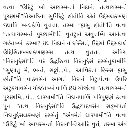
વત્વા ‘‘ઉદ્દિટ્ઠં ખો આયસ્મન્તો નિદાનં. તત્થાયસ્મન્તે
પુચ્છામી’’તિઆદિના સુઉદ્દિટ્ઠં હોતીતિ એતં ઉદ્દેસલક્ખણં
ઇધાપિ ખન્ધકેપિ વુત્તત્તા. તસ્મા ‘‘ફાસુ હોતી’’તિ વત્વા
‘‘તત્થાયસ્મન્તે પુચ્છામી’’તિ વુત્તટ્ઠાને અવુત્તમ્પિ આનેત્વા
ગહેતબ્બં. કસ્મા? ઇધ નિદાનં ન દસ્સિતં, ઉદ્દેસો ઉદ્દેસકાલે
ઉદ્દિસિતબ્બલક્ખણસ્સ તત્થ વુત્તત્તા. અપિચ
‘‘નિદાનુદ્દેસો’’તિ પદં ઉદ્ધરિત્વા નિદાનુદ્દેસં દસ્સેતુકામોપિ
‘‘સુણાતુ મે, ભન્તે, સઙ્ઘો…પે… આવિકતા હિસ્સ ફાસુ
હોતી’’તિ પાઠવસેન આગતં નિદાનં નિટ્ઠાપેત્વા ઉપરિ
અટ્ઠકથાવસેન યોજેતબ્બં પાળિં ઇધ યોજેત્વા ‘‘તત્થાયસ્મન્તે
પુચ્છામિ…પે… ધારયામી’’તિ નિદાનપાળિં પરિપુણ્ણં કત્વા
પુન ‘‘તત્થ નિદાનુદ્દેસો’’તિ ઉદ્ધટપદવસેન સઙ્ખેપતો
નિદાનુદ્દેસલક્ખણં દસ્સેતું ‘‘એવમેતં ધારયામી’’તિ વત્વા
‘‘ઉદ્દિટ્ઠં ખો આયસ્મન્તો નિદાન’’ન્તિઆદિ વુત્તં, તસ્મા એવં