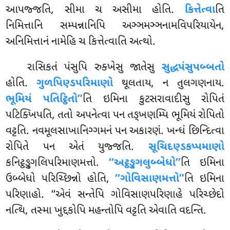
આપજ્જતિ, સીમા ચ અસીમા હોતિ.
કિત્તેત્વા
તિ
નિમિત્તાનિ સમ્પન્નાનિપિ અઞ્ઞમઞ્ઞનામવિપરિયાયેન,
અનિમિત્તાનં નામેહિ ચ કિત્તેત્વાતિ અત્થો.
રાસિકતં પંસુપિ રુક્ખેસુ જાતેસુ
સુદ્ધપંસુપબ્બતો
હોતિ.
ગુળપિણ્ડપરિમાણો
થૂલતાય, ન તુલગણનાય.
ભૂમિયં પતિટ્ઠિતો’’
તિ ઇમિના કુટસરાવાદીસુ રોપિતં
પટિક્ખિપતિ, તતો અપનેત્વા પન તઙ્ખણમ્પિ ભૂમિયં રોપિતો
વટ્ટતિ. નવમૂલસાખાનિગ્ગમનં પન અકારણં. ખન્ધં છિન્દિત્વા
રોપિતે પન એતં યુજ્જતિ.
સૂચિદણ્ડકપ્પમાણો
કનિટ્ઠઙ્ગુલિપરિમાણમત્તો.
‘‘અટ્ઠઙ્ગુલુબ્બેધો’’
તિ ઇમિના
ઉબ્બેધો પરિચ્છિન્નો હોતિ,
‘‘ગોવિસાણમત્તો’’
તિ ઇમિના
પરિણાહો. ‘‘એવં સન્તેપિ ગોવિસાણપરિણાહે પરિચ્છેદો
નત્થિ, તસ્મા ખુદ્દકોપિ મહન્તોપિ વટ્ટતિ એવાતિ વદન્તિ.