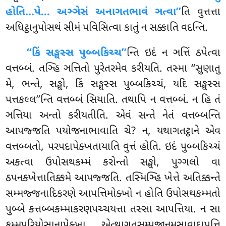
હોતિ…પે… અઞ્ઞેસં અનાગતભાવં ઞત્વા’’
તિ વુત્તત્તા
અધિટ્ઠાનુપોસથં સીમં પવિસિત્વા કાતું ન સક્કાતિ વદન્તિ.
‘‘કિં સઙ્ઘસ્સ પુબ્બકિચ્ચ’’
ન્તિ ઇદં ન ઞત્તિં ઠપેત્વા
વત્તબ્બં. તઞ્હિ ઞત્તિતો પુરેતરમેવ કરીયતિ. તસ્મા ‘‘સુણાતુ
મે, ભન્તે, સઙ્ઘો, કિં સઙ્ઘસ્સ પુબ્બકિચ્ચં, યદિ સઙ્ઘસ્સ
પત્તકલ્લ’’ન્તિ વત્તબ્બં સિયાતિ. તથાપિ ન વત્તબ્બં. ન હિ તં
ઞત્તિયા અન્તો કરીયતીતિ. એવં સન્તે નેતં વત્તબ્બન્તિ
આપજ્જતિ પયોજનાભાવાતિ ચે? ન, યથાગતટ્ઠાને એવ
વત્તબ્બતો, પરપદાપેક્ખતાયાતિ વુત્તં હોતિ. ઇદં પુબ્બકિચ્ચં
અકત્વા ઉપોસથકમ્મં કરોન્તો સઙ્ઘો, પુગ્ગલો વા
ઠપનક્ખેત્તાતિક્કમે આપજ્જતિ. તસ્મિઞ્હિ ખેત્તે અતિક્કન્તે
સમ્મજ્જનાદિકરણે આપત્તિમોક્ખો ન હોતિ ઉપોસથકમ્મતો
પુબ્બે કત્તબ્બકમ્માકરણપચ્ચયત્તા તસ્સા આપત્તિયા. ન સા
કમ્મપરિયોસાનાપેક્ખા એત્થાગતસમ્પજાનમુસાવાદાપત્તિ