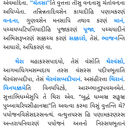
એવમાદિના.
‘‘ચેતસા’’
તિ વુત્તત્તા તીસુ વન્દનાસુ ચેતોવન્દના
અધિપ્પેતા. તન્નિન્નતાદિવસેન કાયાદીહિ પણામકરણં
વન્દના,
ગુણવસેન મનસાપિ તથાવ કરણં
માનં,
પચ્ચયપ્પટિપત્તિયાદીહિ પૂજાકરણં
પૂજા,
પચ્ચયાદીનં
અભિસઙ્ખરણં સક્કચ્ચ કરણં
સક્કારો,
તેસં.
ભાજન
ન્તિ
આધારો, અધિકરણં વા.
થેરા
મહાકસ્સપાદયો, તેસં વંસોતિ
થેરવંસો,
આગમાધિગમસમ્પદાય તસ્સ વંસસ્સ પદીપભૂતાતિ
થેરવંસપ્પદીપા, તેસં
થેરવંસપ્પદીપાનં
. અસંહીરત્તા
થિરાનં
.
વિનયક્કમે
તિ વિનયપિટકે, આરમ્ભાનુરૂપવચનમેતં.
સુત્તાભિધમ્મેસુપિ તે થિરા એવ. ‘‘બુદ્ધં ધમ્મઞ્ચ સઙ્ઘઞ્ચ
પુબ્બાચરિયસીહાનઞ્ચા’’તિ અવત્વા કસ્મા વિસું વુત્તન્તિ ચે?
પયોજનવિસેસદસ્સનત્થં. વત્થુત્તયસ્સ હિ પણામકરણસ્સ
અન્તરાયનિવારણં પયોજનં
અત્તનો નિસ્સયભૂતાનં