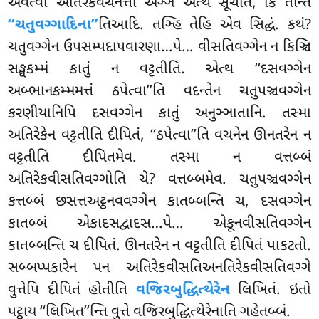
અવત્વા અતિરેકવચનત્તા અઞ્ઞં અત્થં સૂચેતિ, કિં તન્તિ
‘‘ચતુવગ્ગાદિના’’
તિઆદિ. તઞ્હિ તેહિ એવ સિદ્ધં. કથં?
ચતુવગ્ગેન ઉપસમ્પદાપવારણા…પે… વીસતિવગ્ગેન
ન કિઞ્ચિ
સઙ્ઘકમ્મં કાતું ન વટ્ટતીતિ. એત્થ ‘‘દસવગ્ગેન
અબ્ભાનકમ્મમત્તં ઠપેત્વા’’તિ વદન્તેન ચતુપઞ્ચવગ્ગેન
કરણીયાનિપિ દસવગ્ગેન કાતું અનુઞ્ઞાતાનિ. તસ્મા
અતિરેકેન વટ્ટતીતિ દીપિતં, ‘‘ઠપેત્વા’’તિ વચનેન ઊનતરેન ન
વટ્ટતીતિ દીપિતમેવ. તસ્મા ન વત્તબ્બં
અતિરેકવીસતિવગ્ગોતિ ચે? વત્તબ્બમેવ. ચતુપઞ્ચવગ્ગેન
કત્તબ્બં છસત્તઅટ્ઠનવવગ્ગેન કાતબ્બન્તિ ચ, દસવગ્ગેન
કાતબ્બં એકાદસદ્વાદસ…પે… એકૂનવીસતિવગ્ગેન
કાતબ્બન્તિ ચ દીપિતં. ઊનતરેન ન વટ્ટતીતિ દીપિતં પાકટતો.
સબ્બપ્પકારેન પન અતિરેકવીસતિઅનતિરેકવીસતિવગ્ગે
વુત્તેપિ દીપિતં હોતીતિ
વજિરબુદ્ધિત્થેરેન
લિખિતં. ઇતો
પટ્ઠાય ‘‘લિખિત’’ન્તિ વુત્તે વજિરબુદ્ધિત્થેરેનાતિ ગહેતબ્બં.