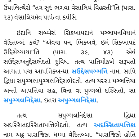
ઉપાલિત્થેરો ‘‘તત્ર સુદં ભગવા વેસાલિયં વિહરતી’’તિ (પારા.
૨૩) વેસાલિયમેવ પાપેત્વા ઠપેસિ.
ઇદાનિ સબ્બેસં સિક્ખાપદાનં પઞ્ઞાપનવિધાનં
વેદિતબ્બં. કથં? ‘‘એવઞ્ચ પન, ભિક્ખવે, ઇમં સિક્ખાપદં
ઉદ્દિસેય્યાથા’’તિ (પારા. ૩૯, ૪૩) એવં
સઉદ્દેસઅનુદ્દેસભેદતો દુવિધં. તત્થ પાતિમોક્ખે સરૂપતો
આગતા પઞ્ચ આપત્તિક્ખન્ધા
સઉદ્દેસપઞ્ઞત્તિ
નામ. સાપિ
દ્વિધા સપુગ્ગલાપુગ્ગલનિદ્દેસભેદતો. તત્થ યસ્સા પઞ્ઞત્તિયા
અન્તો આપત્તિયા સહ, વિના વા પુગ્ગલો દસ્સિતો, સા
સપુગ્ગલનિદ્દેસા
. ઇતરા
અપુગ્ગલનિદ્દેસા
.
તત્થ સપુગ્ગલનિદ્દેસા દ્વિધા
અદસ્સિતદસ્સિતાપત્તિભેદતો. તત્થ
અદસ્સિતાપત્તિકા
નામ અટ્ઠ પારાજિકા ધમ્મા વેદિતબ્બા. ‘‘પારાજિકો હોતિ