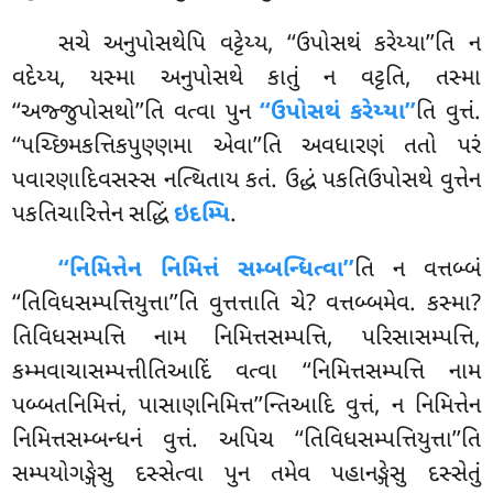
સચે અનુપોસથેપિ વટ્ટેય્ય, ‘‘ઉપોસથં કરેય્યા’’તિ ન
વદેય્ય, યસ્મા અનુપોસથે કાતું ન વટ્ટતિ, તસ્મા
‘‘અજ્જુપોસથો’’તિ વત્વા પુન
‘‘ઉપોસથં કરેય્યા’’
તિ વુત્તં.
‘‘પચ્છિમકત્તિકપુણ્ણમા એવા’’તિ અવધારણં તતો પરં
પવારણાદિવસસ્સ નત્થિતાય કતં. ઉદ્ધં પકતિઉપોસથે વુત્તેન
પકતિચારિત્તેન સદ્ધિં
ઇદમ્પિ
.
‘‘નિમિત્તેન નિમિત્તં સમ્બન્ધિત્વા’’
તિ ન વત્તબ્બં
‘‘તિવિધસમ્પત્તિયુત્તા’’તિ વુત્તત્તાતિ ચે? વત્તબ્બમેવ. કસ્મા?
તિવિધસમ્પત્તિ નામ નિમિત્તસમ્પત્તિ, પરિસાસમ્પત્તિ,
કમ્મવાચાસમ્પત્તીતિઆદિં વત્વા ‘‘નિમિત્તસમ્પત્તિ નામ
પબ્બતનિમિત્તં, પાસાણનિમિત્ત’’ન્તિઆદિ
વુત્તં, ન નિમિત્તેન
નિમિત્તસમ્બન્ધનં વુત્તં. અપિચ ‘‘તિવિધસમ્પત્તિયુત્તા’’તિ
સમ્પયોગઙ્ગેસુ દસ્સેત્વા પુન તમેવ પહાનઙ્ગેસુ દસ્સેતું