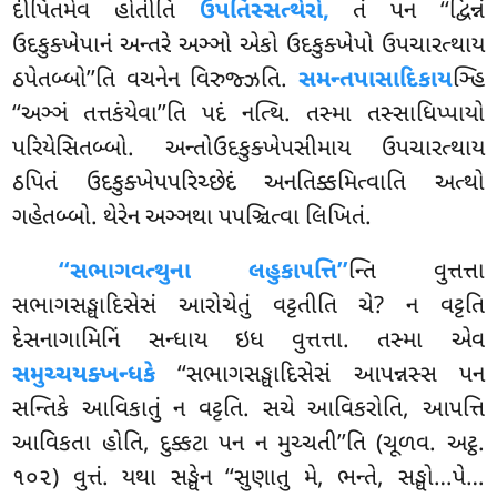
દીપિતમેવ હોતીતિ
ઉપતિસ્સત્થેરો,
તં પન ‘‘દ્વિન્નં
ઉદકુક્ખેપાનં અન્તરે અઞ્ઞો એકો ઉદકુક્ખેપો ઉપચારત્થાય
ઠપેતબ્બો’’તિ વચનેન વિરુજ્ઝતિ.
સમન્તપાસાદિકાય
ઞ્હિ
‘‘અઞ્ઞં તત્તકંયેવા’’તિ પદં નત્થિ. તસ્મા તસ્સાધિપ્પાયો
પરિયેસિતબ્બો. અન્તોઉદકુક્ખેપસીમાય ઉપચારત્થાય
ઠપિતં ઉદકુક્ખેપપરિચ્છેદં અનતિક્કમિત્વાતિ અત્થો
ગહેતબ્બો. થેરેન અઞ્ઞથા પપઞ્ચિત્વા લિખિતં.
‘‘સભાગવત્થુના લહુકાપત્તિ’’
ન્તિ વુત્તત્તા
સભાગસઙ્ઘાદિસેસં આરોચેતું વટ્ટતીતિ ચે? ન વટ્ટતિ
દેસનાગામિનિં સન્ધાય ઇધ વુત્તત્તા. તસ્મા એવ
સમુચ્ચયક્ખન્ધકે
‘‘સભાગસઙ્ઘાદિસેસં આપન્નસ્સ પન
સન્તિકે આવિકાતું ન વટ્ટતિ. સચે આવિકરોતિ, આપત્તિ
આવિકતા હોતિ, દુક્કટા પન ન મુચ્ચતી’’તિ (ચૂળવ. અટ્ઠ.
૧૦૨) વુત્તં. યથા સઙ્ઘેન ‘‘સુણાતુ મે, ભન્તે, સઙ્ઘો…પે…