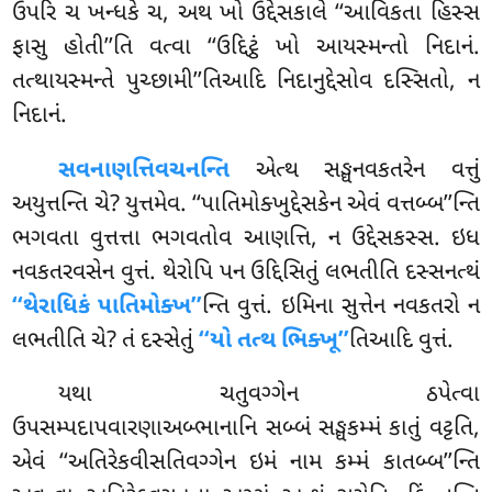
ઉપરિ ચ ખન્ધકે ચ, અથ ખો ઉદ્દેસકાલે ‘‘આવિકતા હિસ્સ
ફાસુ હોતી’’તિ વત્વા ‘‘ઉદ્દિટ્ઠં ખો આયસ્મન્તો નિદાનં.
તત્થાયસ્મન્તે પુચ્છામી’’તિઆદિ નિદાનુદ્દેસોવ દસ્સિતો, ન
નિદાનં.
સવનાણત્તિવચનન્તિ
એત્થ સઙ્ઘનવકતરેન વત્તું
અયુત્તન્તિ ચે? યુત્તમેવ. ‘‘પાતિમોક્ખુદ્દેસકેન એવં વત્તબ્બ’’ન્તિ
ભગવતા વુત્તત્તા ભગવતોવ આણત્તિ, ન ઉદ્દેસકસ્સ. ઇધ
નવકતરવસેન વુત્તં. થેરોપિ પન ઉદ્દિસિતું લભતીતિ દસ્સનત્થં
‘‘થેરાધિકં પાતિમોક્ખ’’
ન્તિ વુત્તં. ઇમિના સુત્તેન નવકતરો ન
લભતીતિ ચે? તં દસ્સેતું
‘‘યો તત્થ ભિક્ખૂ’’
તિઆદિ વુત્તં.
યથા ચતુવગ્ગેન ઠપેત્વા
ઉપસમ્પદાપવારણાઅબ્ભાનાનિ સબ્બં સઙ્ઘકમ્મં કાતું વટ્ટતિ,
એવં ‘‘અતિરેકવીસતિવગ્ગેન ઇમં નામ કમ્મં કાતબ્બ’’ન્તિ