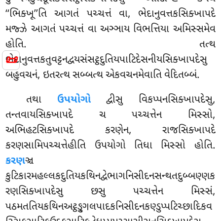
‘‘ભિક્ખૂ’’તિ આગતં પચ્ચત્તં વા, ભેદાનુવત્તકસિક્ખાપદે
મજ્ઝે આગતં પચ્ચત્તં વા અઞ્ઞાય વિભત્તિયા અમિસ્સમેવ
હોતિ. તત્થ
📜
ભેદાનુવત્તકતુવટ્ટનદ્વયસંસટ્ઠદુતિયપાટિદેસનીયસિક્ખાપદેસુ
બહુવચનં, ઇતરત્થ સબ્બત્થ એકવચનમેવાતિ વેદિતબ્બં.
તથા
ઉપયોગો
દ્વીસુ વિકપ્પનસિક્ખાપદેસુ,
તન્તવાયસિક્ખાપદે ચ પચ્ચત્તેન મિસ્સો,
અભિહટસિક્ખાપદે કરણેન, રાજસિક્ખાપદે
કરણસામિપચ્ચત્તેહીતિ ઉપયોગો તિધા મિસ્સો હોતિ.
કરણ
ઞ્ચ
કુટિકારમહલ્લકદુતિયકથિનદ્વેભાગનિસીદનસન્થતદુબ્બણ્ણક
રણસિક્ખાપદેસુ છસુ પચ્ચત્તેન મિસ્સં,
પઠમતતિયકથિનઅટ્ઠઙ્ગુલપાદકનિસીદનકણ્ડુપ્પટિચ્છાદિકવ