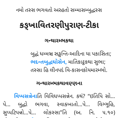
નમો તસ્સ ભગવતો અરહતો સમ્માસમ્બુદ્ધસ્સ
કઙ્ખાવિતરણીપુરાણ-ટીકા
ગન્થારમ્ભકથા
બુદ્ધં
ધમ્મઞ્ચ સઙ્ઘન્તિ-આદિના યા પકાસિતા;
ભદન્તબુદ્ધઘોસેન,
માતિકાટ્ઠકથા સુભા;
તસ્સા હિ લીનપદં વિ-કાસનકોયમારમ્ભો.
ગન્થારમ્ભકથાવણ્ણના
વિપ્પસન્નેના
તિ
વિવિધપ્પસન્નેન. કથં? ‘‘ઇતિપિ સો…
પે… બુદ્ધો ભગવા, સ્વાક્ખાતો…પે… વિઞ્ઞૂહિ,
સુપ્પટિપન્નો…પે… લોકસ્સા’’તિ (અ. નિ. ૫.૧૦)