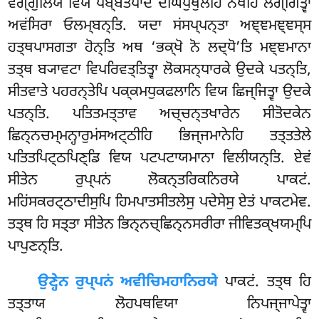
ਵਗ੍ਗੁਲਿਯੋ ਵਿਯ ਪਬ੍ਬਤਪਾਦੇ ਦੀਘਪੁਥੁਲੇਹਿ ਨਖੇਹਿ ਲਗ੍ਗਿਤ੍ਵਾ
ਅਵਂਸਿਰਾ ਓਲਮ੍ਬਨ੍ਤਿ. ਯਦਾ ਸਂਸਪ੍ਪਨ੍ਤਾ ਅਞ੍ਞਮਞ੍ਞਸ੍ਸ
ਹਤ੍ਥਪਾਸਗਤਾ ਹੋਨ੍ਤਿ ਅਥ ‘ਭਕ੍ਖੋ ਨੋ ਲਦ੍ਧੋ’ਤਿ ਮਞ੍ਞਮਾਨਾ
ਤਤ੍ਥ ਬ੍ਯਾਵਟਾ ਵਿਪਰਿਵਤ੍ਤਿਤ੍ਵਾ ਲੋਕਸਨ੍ਧਾਰਕੇ ਉਦਕੇ ਪਤਨ੍ਤਿ,
ਸੀਤਵਾਤੇ ਪਹਰਨ੍ਤੇਪਿ ਪਕ੍ਕਮਧੁਕਫਲਾਨਿ ਵਿਯ ਛਿਜ੍ਜਿਤ੍ਵਾ ਉਦਕੇ
ਪਤਨ੍ਤਿ. ਪਤਿਤਮਤ੍ਤਾਵ ਅਚ੍ਚਨ੍ਤਖਾਰੇਨ ਸੀਤੋਦਕੇਨ
ਛਿਨ੍ਨਚਮ੍ਮਨ੍ਹਾਰੁਮਂਸਅਟ੍ਠੀਹਿ ਭਿਜ੍ਜਮਾਨੇਹਿ ਤਤ੍ਤਤੇਲੇ
ਪਤਿਤਪਿਟ੍ਠਪਿਣ੍ਡਿ ਵਿਯ ਪਟਪਟਾਯਮਾਨਾ ਵਿਲੀਯਨ੍ਤਿ. ਏਵਂ
ਸੀਤੇਨ ਰੁਪ੍ਪਨਂ ਲੋਕਨ੍ਤਰਿਕਨਿਰਯੇ ਪਾਕਟਂ.
ਮਹਿਂਸਕਰਟ੍ਠਾਦੀਸੁਪਿ ਹਿਮਪਾਤਸੀਤਲੇਸੁ ਪਦੇਸੇਸੁ ਏਤਂ ਪਾਕਟਮੇਵ.
ਤਤ੍ਥ ਹਿ ਸਤ੍ਤਾ ਸੀਤੇਨ ਭਿਨ੍ਨਚ੍ਛਿਨ੍ਨਸਰੀਰਾ ਜੀਵਿਤਕ੍ਖਯਮ੍ਪਿ
ਪਾਪੁਣਨ੍ਤਿ.
ਉਣ੍ਹੇਨ ਰੁਪ੍ਪਨਂ ਅਵੀਚਿਮਹਾਨਿਰਯੇ
ਪਾਕਟਂ. ਤਤ੍ਥ ਹਿ
ਤਤ੍ਤਾਯ ਲੋਹਪਥਵਿਯਾ ਨਿਪਜ੍ਜਾਪੇਤ੍ਵਾ