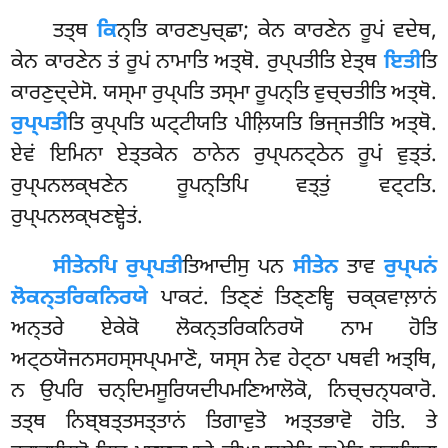
ਤਤ੍ਥ
ਕਿ
ਨ੍ਤਿ ਕਾਰਣਪੁਚ੍ਛਾ; ਕੇਨ ਕਾਰਣੇਨ ਰੂਪਂ ਵਦੇਥ,
ਕੇਨ ਕਾਰਣੇਨ ਤਂ ਰੂਪਂ ਨਾਮਾਤਿ ਅਤ੍ਥੋ. ਰੁਪ੍ਪਤੀਤਿ ਏਤ੍ਥ
ਇਤੀ
ਤਿ
ਕਾਰਣੁਦ੍ਦੇਸੋ. ਯਸ੍ਮਾ ਰੁਪ੍ਪਤਿ ਤਸ੍ਮਾ ਰੂਪਨ੍ਤਿ ਵੁਚ੍ਚਤੀਤਿ ਅਤ੍ਥੋ.
ਰੁਪ੍ਪਤੀ
ਤਿ ਕੁਪ੍ਪਤਿ ਘਟ੍ਟੀਯਤਿ ਪੀਲ਼ਿਯਤਿ ਭਿਜ੍ਜਤੀਤਿ ਅਤ੍ਥੋ.
ਏਵਂ ਇਮਿਨਾ ਏਤ੍ਤਕੇਨ ਠਾਨੇਨ ਰੁਪ੍ਪਨਟ੍ਠੇਨ ਰੂਪਂ ਵੁਤ੍ਤਂ.
ਰੁਪ੍ਪਨਲਕ੍ਖਣੇਨ ਰੂਪਨ੍ਤਿਪਿ ਵਤ੍ਤੁਂ ਵਟ੍ਟਤਿ.
ਰੁਪ੍ਪਨਲਕ੍ਖਣਞ੍ਹੇਤਂ.
ਸੀਤੇਨਪਿ
ਰੁਪ੍ਪਤੀ
ਤਿਆਦੀਸੁ ਪਨ
ਸੀਤੇਨ
ਤਾਵ
ਰੁਪ੍ਪਨਂ
ਲੋਕਨ੍ਤਰਿਕਨਿਰਯੇ
ਪਾਕਟਂ. ਤਿਣ੍ਣਂ ਤਿਣ੍ਣਞ੍ਹਿ ਚਕ੍ਕਵਾਲ਼ਾਨਂ
ਅਨ੍ਤਰੇ ਏਕੇਕੋ ਲੋਕਨ੍ਤਰਿਕਨਿਰਯੋ ਨਾਮ ਹੋਤਿ
ਅਟ੍ਠਯੋਜਨਸਹਸ੍ਸਪ੍ਪਮਾਣੋ, ਯਸ੍ਸ ਨੇਵ ਹੇਟ੍ਠਾ ਪਥਵੀ ਅਤ੍ਥਿ,
ਨ ਉਪਰਿ ਚਨ੍ਦਿਮਸੂਰਿਯਦੀਪਮਣਿਆਲੋਕੋ, ਨਿਚ੍ਚਨ੍ਧਕਾਰੋ.
ਤਤ੍ਥ ਨਿਬ੍ਬਤ੍ਤਸਤ੍ਤਾਨਂ ਤਿਗਾਵੁਤੋ ਅਤ੍ਤਭਾਵੋ ਹੋਤਿ. ਤੇ