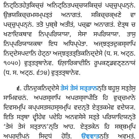
ਨਿਟ੍ਠਿਤਹੇਤੁਕਿਚ੍ਚਂ ਅਨਿਟ੍ਠਿਤਪਚ੍ਚਯਕਿਚ੍ਚਂ ਪਚ੍ਚੁਪ੍ਪਨ੍ਨਂ.
ਉਭਯਕਿਚ੍ਚਮਸਮ੍ਪਤ੍ਤਂ ਅਨਾਗਤਂ. ਸਕਿਚ੍ਚਕ੍ਖਣੇ ਵਾ
ਪਚ੍ਚੁਪ੍ਪਨ੍ਨਂ. ਤਤੋ ਪੁਬ੍ਬੇ ਅਤੀਤਂ, ਪਚ੍ਛਾ ਅਨਾਗਤਂ. ਏਤ੍ਥ ਚ
ਖਣਾਦਿਕਥਾਵ ਨਿਪ੍ਪਰਿਯਾਯਾ, ਸੇਸਾ ਸਪਰਿਯਾਯਾ. ਤਾਸੁ
ਨਿਪ੍ਪਰਿਯਾਯਕਥਾ ਇਧ ਅਧਿਪ੍ਪੇਤਾ. ਅਜ੍ਝਤ੍ਤਦੁਕਸ੍ਸਾਪਿ
ਨਿਦ੍ਦੇਸਪਦਾਨਿ ਹੇਟ੍ਠਾ ਅਜ੍ਝਤ੍ਤਤ੍ਤਿਕਨਿਦ੍ਦੇਸੇ (ਧ. ਸ. ਅਟ੍ਠ.
੧੦੫੦) ਵੁਤ੍ਤਤ੍ਥਾਨੇਵ. ਓਲ਼ਾਰਿਕਾਦੀਨਿ ਰੂਪਕਣ੍ਡਵਣ੍ਣਨਾਯਂ
(ਧ. ਸ. ਅਟ੍ਠ. ੬੭੪) ਵੁਤ੍ਤਤ੍ਥਾਨੇਵ.
. ਹੀਨਦੁਕਨਿਦ੍ਦੇਸੇ
ਤੇਸਂ ਤੇਸਂ ਸਤ੍ਤਾਨ
ਨ੍ਤਿ ਬਹੂਸੁ ਸਤ੍ਤੇਸੁ
੬
ਸਾਮਿਵਚਨਂ. ਅਪਰਸ੍ਸਾਪਿ ਅਪਰਸ੍ਸਾਪੀਤਿ ਹਿ ਵੁਚ੍ਚਮਾਨੇ
ਦਿਵਸਮ੍ਪਿ ਕਪ੍ਪਸਤਸਹਸ੍ਸਮ੍ਪਿ ਵਦਨ੍ਤੋ ਏਤ੍ਤਕਮੇਵ ਵਦੇਯ੍ਯ.
ਇਤਿ ਸਤ੍ਥਾ ਦ੍ਵੀਹੇਵ ਪਦੇਹਿ ਅਨਵਸੇਸੇ ਸਤ੍ਤੇ ਪਰਿਯਾਦਿਯਨ੍ਤੋ
‘ਤੇਸਂ ਤੇਸਂ ਸਤ੍ਤਾਨ’ਨ੍ਤਿ ਆਹ. ਏਤ੍ਤਕੇਨ ਹਿ ਸਬ੍ਬਮ੍ਪਿ
ਅਪਰਦੀਪਨਂ
ਸਿਦ੍ਧਂ ਹੋਤਿ.
ਉਞ੍ਞਾਤ
ਨ੍ਤਿ ਅਵਮਤਂ.