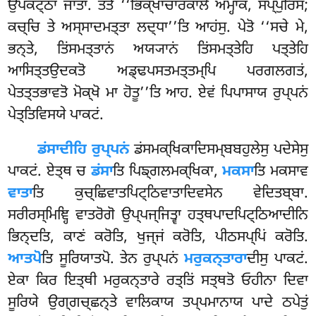
ਉਪਕਟ੍ਠਾ ਜਾਤਾ. ਤਤੋ ‘‘ਭਿਕ੍ਖਾਚਾਰਕਾਲੋ ਅਮ੍ਹਾਕਂ, ਸਪ੍ਪੁਰਿਸ;
ਕਚ੍ਚਿ ਤੇ ਅਸ੍ਸਾਦਮਤ੍ਤਾ ਲਦ੍ਧਾ’’ਤਿ ਆਹਂਸੁ. ਪੇਤੋ ‘‘ਸਚੇ ਮੇ,
ਭਨ੍ਤੇ, ਤਿਂਸਮਤ੍ਤਾਨਂ ਅਯ੍ਯਾਨਂ ਤਿਂਸਮਤ੍ਤੇਹਿ ਪਤ੍ਤੇਹਿ
ਆਸਿਤ੍ਤਉਦਕਤੋ ਅਡ੍ਢਪਸਤਮਤ੍ਤਮ੍ਪਿ ਪਰਗਲਗਤਂ,
ਪੇਤਤ੍ਤਭਾਵਤੋ ਮੋਕ੍ਖੋ ਮਾ ਹੋਤੂ’’ਤਿ ਆਹ. ਏਵਂ ਪਿਪਾਸਾਯ ਰੁਪ੍ਪਨਂ
ਪੇਤ੍ਤਿਵਿਸਯੇ ਪਾਕਟਂ.
ਡਂਸਾਦੀਹਿ ਰੁਪ੍ਪਨਂ
ਡਂਸਮਕ੍ਖਿਕਾਦਿਸਮ੍ਬਬਹੁਲੇਸੁ ਪਦੇਸੇਸੁ
ਪਾਕਟਂ. ਏਤ੍ਥ ਚ
ਡਂਸਾ
ਤਿ ਪਿਙ੍ਗਲਮਕ੍ਖਿਕਾ,
ਮਕਸਾ
ਤਿ ਮਕਸਾਵ
ਵਾਤਾ
ਤਿ ਕੁਚ੍ਛਿਵਾਤਪਿਟ੍ਠਿਵਾਤਾਦਿਵਸੇਨ ਵੇਦਿਤਬ੍ਬਾ.
ਸਰੀਰਸ੍ਮਿਞ੍ਹਿ
ਵਾਤਰੋਗੋ ਉਪ੍ਪਜ੍ਜਿਤ੍ਵਾ ਹਤ੍ਥਪਾਦਪਿਟ੍ਠਿਆਦੀਨਿ
ਭਿਨ੍ਦਤਿ, ਕਾਣਂ ਕਰੋਤਿ, ਖੁਜ੍ਜਂ ਕਰੋਤਿ, ਪੀਠਸਪ੍ਪਿਂ ਕਰੋਤਿ.
ਆਤਪੋ
ਤਿ ਸੂਰਿਯਾਤਪੋ. ਤੇਨ ਰੁਪ੍ਪਨਂ
ਮਰੁਕਨ੍ਤਾਰਾ
ਦੀਸੁ ਪਾਕਟਂ.
ਏਕਾ ਕਿਰ ਇਤ੍ਥੀ ਮਰੁਕਨ੍ਤਾਰੇ ਰਤ੍ਤਿਂ ਸਤ੍ਥਤੋ ਓਹੀਨਾ ਦਿਵਾ
ਸੂਰਿਯੇ ਉਗ੍ਗਚ੍ਛਨ੍ਤੇ ਵਾਲਿਕਾਯ ਤਪ੍ਪਮਾਨਾਯ ਪਾਦੇ ਠਪੇਤੁਂ