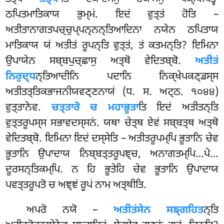
ਠਪਿਤਮਾਤਿਕਾਯ ਭੁਮ੍ਮਂ. ਇਦਂ ਵੁਤ੍ਤਂ ਹੋਤਿ –
ਅਤੀਤਾਨਾਗਤਪਚ੍ਚੁਪ੍ਪਨ੍ਨਨ੍ਤਿਆਦਿਨਾ
ਨਯੇਨ ਠਪਿਤਾਯ
ਮਾਤਿਕਾਯ ਯਂ ਅਤੀਤਂ ਰੂਪਨ੍ਤਿ ਵੁਤ੍ਤਂ, ਤਂ ਕਤਮਨ੍ਤਿ? ਇਮਿਨਾ
ਉਪਾਯੇਨ ਸਬ੍ਬਪੁਚ੍ਛਾਸੁ ਅਤ੍ਥੋ ਵੇਦਿਤਬ੍ਬੋ.
ਅਤੀਤਂ
ਨਿਰੁਦ੍ਧ
ਨ੍ਤਿਆਦੀਨਿ ਪਦਾਨਿ ਨਿਕ੍ਖੇਪਕਣ੍ਡਸ੍ਸ
ਅਤੀਤਤ੍ਤਿਕਭਾਜਨੀਯਵਣ੍ਣਨਾਯਂ (ਧ. ਸ. ਅਟ੍ਠ. ੧੦੪੪)
ਵੁਤ੍ਤਾਨੇਵ.
ਚਤ੍ਤਾਰੋ ਚ ਮਹਾਭੂਤਾ
ਤਿ ਇਦਂ ਅਤੀਤਨ੍ਤਿ
ਵੁਤ੍ਤਰੂਪਸ੍ਸ ਸਭਾਵਦਸ੍ਸਨਂ. ਯਥਾ ਚੇਤ੍ਥ ਏਵਂ ਸਬ੍ਬਤ੍ਥ ਅਤ੍ਥੋ
ਵੇਦਿਤਬ੍ਬੋ. ਇਮਿਨਾ ਇਦਂ ਦਸ੍ਸੇਤਿ – ਅਤੀਤਰੂਪਮ੍ਪਿ ਭੂਤਾਨਿ ਚੇਵ
ਭੂਤਾਨਿ ਉਪਾਦਾਯ ਨਿਬ੍ਬਤ੍ਤਰੂਪਞ੍ਚ, ਅਨਾਗਤਮ੍ਪਿ…ਪੇ…
ਦੂਰਸਨ੍ਤਿਕਮ੍ਪਿ
. ਨ ਹਿ ਭੂਤੇਹਿ ਚੇਵ ਭੂਤਾਨਿ ਉਪਾਦਾਯ
ਪਵਤ੍ਤਰੂਪਤੋ ਚ ਅਞ੍ਞਂ ਰੂਪਂ ਨਾਮ ਅਤ੍ਥੀਤਿ.
ਅਪਰੋ ਨਯੋ –
ਅਤੀਤਂਸੇਨ ਸਙ੍ਗਹਿਤ
ਨ੍ਤਿ