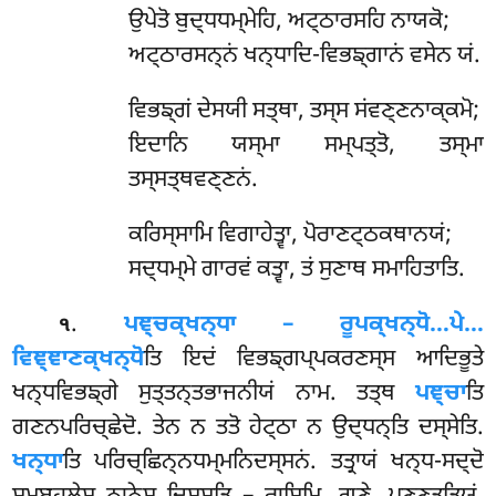
ਉਪੇਤੋ ਬੁਦ੍ਧਧਮ੍ਮੇਹਿ, ਅਟ੍ਠਾਰਸਹਿ ਨਾਯਕੋ;
ਅਟ੍ਠਾਰਸਨ੍ਨਂ ਖਨ੍ਧਾਦਿ-ਵਿਭਙ੍ਗਾਨਂ ਵਸੇਨ ਯਂ.
ਵਿਭਙ੍ਗਂ
ਦੇਸਯੀ ਸਤ੍ਥਾ, ਤਸ੍ਸ ਸਂਵਣ੍ਣਨਾਕ੍ਕਮੋ;
ਇਦਾਨਿ ਯਸ੍ਮਾ ਸਮ੍ਪਤ੍ਤੋ, ਤਸ੍ਮਾ
ਤਸ੍ਸਤ੍ਥਵਣ੍ਣਨਂ.
ਕਰਿਸ੍ਸਾਮਿ ਵਿਗਾਹੇਤ੍ਵਾ, ਪੋਰਾਣਟ੍ਠਕਥਾਨਯਂ;
ਸਦ੍ਧਮ੍ਮੇ ਗਾਰਵਂ ਕਤ੍ਵਾ, ਤਂ ਸੁਣਾਥ ਸਮਾਹਿਤਾਤਿ.
.
ਪਞ੍ਚਕ੍ਖਨ੍ਧਾ – ਰੂਪਕ੍ਖਨ੍ਧੋ…ਪੇ…
੧
ਵਿਞ੍ਞਾਣਕ੍ਖਨ੍ਧੋ
ਤਿ ਇਦਂ ਵਿਭਙ੍ਗਪ੍ਪਕਰਣਸ੍ਸ ਆਦਿਭੂਤੇ
ਖਨ੍ਧਵਿਭਙ੍ਗੇ ਸੁਤ੍ਤਨ੍ਤਭਾਜਨੀਯਂ ਨਾਮ. ਤਤ੍ਥ
ਪਞ੍ਚਾ
ਤਿ
ਗਣਨਪਰਿਚ੍ਛੇਦੋ. ਤੇਨ ਨ ਤਤੋ ਹੇਟ੍ਠਾ ਨ ਉਦ੍ਧਨ੍ਤਿ ਦਸ੍ਸੇਤਿ.
ਖਨ੍ਧਾ
ਤਿ ਪਰਿਚ੍ਛਿਨ੍ਨਧਮ੍ਮਨਿਦਸ੍ਸਨਂ. ਤਤ੍ਰਾਯਂ ਖਨ੍ਧ-ਸਦ੍ਦੋ