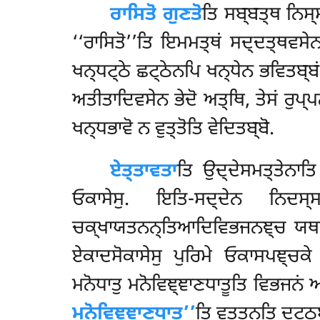
ਰਾਸਿਤੋ ਗੁਣਤੋ
ਤਿ ਸਬ੍ਬਤ੍ਥ ਨਿਸ
‘‘ਰਾਸਿਤੋ’’ਤਿ ਇਮਮਤ੍ਥਂ ਸਦ੍ਦਤ੍ਥਵਸ
ਖਨ੍ਧਟ੍ਠੇ ਛਟ੍ਠੇਨਪਿ ਖਨ੍ਧੇਨ ਭਵਿਤਬ੍ਬਂ. 
ਅਤੀਤਾਦਿਵਸੇਨ ਭੇਦੋ ਅਤ੍ਥਿ, ਤੇਸਂ ਰੁਪ
ਖਨ੍ਧਭਾਵੋ ਨ ਵੁਤ੍ਤੋਤਿ ਵੇਦਿਤਬ੍ਬੋ.
ਏਤ੍ਤਾਵਤਾ
ਤਿ ਉਦ੍ਦੇਸਮਤ੍ਤੇਨਾਤ
ਓਕਾਸੇਸੁ. ਇਤਿ-ਸਦ੍ਦੇਨ ਨਿਦਸ
ਚਕ੍ਖਾਯਤਨਨ੍ਤਿਆਦਿਵਿਭਜਨਞ੍ਚ ਯਥਾਸਮ੍ਭ
ਏਕਾਦਸੋਕਾਸੇਸੁ ਪੁਰਿਮੇ ਓਕਾਸਪਞ੍ਚਕੇ 
ਮਨੋਧਾਤੁ ਮਨੋਵਿਞ੍ਞਾਣਧਾਤੂਤਿ ਵਿਭਜਨਂ ਅ
ਮਨੋਵਿਞ੍ਞਾਣਧਾਤੂ’’
ਤਿ ਵੁਤ੍ਤਨ੍ਤਿ ਦਟ੍ਠਬ