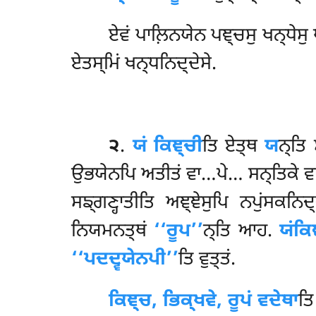
ਏਵਂ ਪਾਲ਼ਿਨਯੇਨ ਪਞ੍ਚਸੁ ਖਨ੍ਧੇਸੁ ਧ
ਏਤਸ੍ਮਿਂ ਖਨ੍ਧਨਿਦ੍ਦੇਸੇ.
੨
.
ਯਂ ਕਿਞ੍ਚੀ
ਤਿ ਏਤ੍ਥ
ਯ
ਨ੍ਤਿ
ਉਭਯੇਨਪਿ ਅਤੀਤਂ ਵਾ…ਪੇ… ਸਨ੍ਤਿਕੇ ਵਾ ਅਪ
ਸਙ੍ਗਣ੍ਹਾਤੀਤਿ ਅਞ੍ਞੇਸੁਪਿ
ਨਪੁਂਸਕਨਿਦ
ਨਿਯਮਨਤ੍ਥਂ
‘‘ਰੂਪ’’
ਨ੍ਤਿ ਆਹ.
ਯਂਕਿ
‘‘ਪਦਦ੍ਵਯੇਨਪੀ’’
ਤਿ ਵੁਤ੍ਤਂ.
ਕਿਞ੍ਚ, ਭਿਕ੍ਖਵੇ, ਰੂਪਂ ਵਦੇਥਾ
ਤਿ