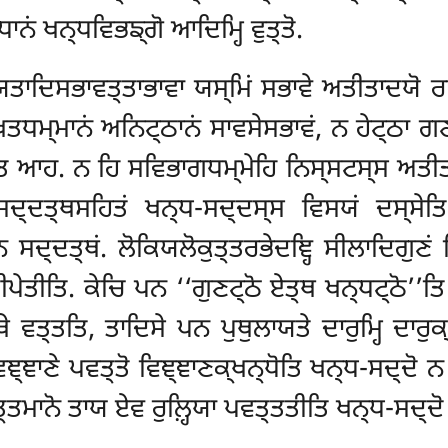
 ਖਨ੍ਧਵਿਭਙ੍ਗੋ ਆਦਿਮ੍ਹਿ ਵੁਤ੍ਤੋ.
ਿਤਾਦਿਸਭਾਵਤ੍ਤਾਭਾਵਾ ਯਸ੍ਮਿਂ ਸਭਾਵੇ ਅਤੀਤਾਦਯੋ ਰਾਸ
ਖਤਧਮ੍ਮਾਨਂ ਅਨਿਟ੍ਠਾਨਂ ਸਾਵਸੇਸਭਾਵਂ, ਨ ਹੇਟ੍ਠਾ ਗਣ
ਤਿ ਆਹ. ਨ ਹਿ ਸਵਿਭਾਗਧਮ੍ਮੇਹਿ ਨਿਸ੍ਸਟਸ੍ਸ ਅਤੀ
ਸਦ੍ਦਤ੍ਥਸਹਿਤਂ ਖਨ੍ਧ-ਸਦ੍ਦਸ੍ਸ ਵਿਸਯਂ ਦਸ੍ਸੇਤ
ਸਦ੍ਦਤ੍ਥਂ. ਲੋਕਿਯਲੋਕੁਤ੍ਤਰਭੇਦਞ੍ਹਿ ਸੀਲਾਦਿਗੁਣਂ ਨ
ੀਪੇਤੀਤਿ. ਕੇਚਿ ਪਨ ‘‘ਗੁਣਟ੍ਠੋ ਏਤ੍ਥ ਖਨ੍ਧਟ੍ਠੋ’’ਤ
ੇ ਵਤ੍ਤਤਿ, ਤਾਦਿਸੇ ਪਨ ਪੁਥੁਲਾਯਤੇ ਦਾਰੁਮ੍ਹਿ ਦਾਰੁਕ
ਿਞ੍ਞਾਣੇ
ਪਵਤ੍ਤੋ ਵਿਞ੍ਞਾਣਕ੍ਖਨ੍ਧੋਤਿ ਖਨ੍ਧ-ਸਦ੍ਦੋ ਨ 
੍ਤਮਾਨੋ ਤਾਯ ਏਵ ਰੁਲ਼੍ਹਿਯਾ ਪਵਤ੍ਤਤੀਤਿ ਖਨ੍ਧ-ਸਦ੍ਦੋ ਰ