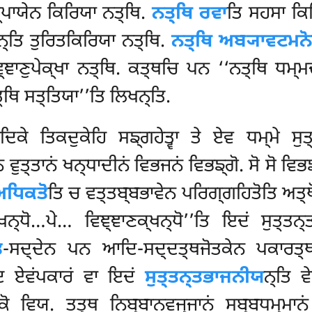
ਪ੍ਪਾਯੇਨ ਕਿਰਿਯਾ ਨਤ੍ਥਿ.
ਨਤ੍ਥਿ ਰਵਾ
ਤਿ ਸਹਸਾ ਕਿ
ਨ੍ਤਿ ਤੁਰਿਤਕਿਰਿਯਾ ਨਤ੍ਥਿ.
ਨਤ੍ਥਿ ਅਬ੍ਯਾਵਟਮਨ
੍ਞਾਣੁਪੇਕ੍ਖਾ ਨਤ੍ਥਿ. ਕਤ੍ਥਚਿ ਪਨ ‘‘ਨਤ੍ਥਿ ਧਮ੍ਮ
੍ਥਿ ਸਤ੍ਤਿਯਾ’’ਤਿ ਲਿਖਨ੍ਤਿ.
ਿਕੇ ਤਿਕਦੁਕੇਹਿ ਸਙ੍ਗਹੇਤ੍ਵਾ ਤੇ ਏਵ ਧਮ੍ਮੇ ਸੁਤ੍
ਨ ਵੁਤ੍ਤਾਨਂ ਖਨ੍ਧਾਦੀਨਂ ਵਿਭਜਨਂ ਵਿਭਙ੍ਗੋ. ਸੋ ਸੋ ਵ
ਅਧਿਕਤੋ
ਤਿ ਚ ਵਤ੍ਤਬ੍ਬਭਾਵੇਨ ਪਰਿਗ੍ਗਹਿਤੋਤਿ ਅਤ੍
੍ਖਨ੍ਧੋ…ਪੇ… ਵਿਞ੍ਞਾਣਕ੍ਖਨ੍ਧੋ’’ਤਿ ਇਦਂ ਸੁਤ੍
ਿ
-ਸਦ੍ਦੇਨ ਪਨ ਆਦਿ-ਸਦ੍ਦਤ੍ਥਜੋਤਕੇਨ ਪਕਾਰਤ੍ਥਜ
ਾਦਿ ਏਵਂਪਕਾਰਂ ਵਾ ਇਦਂ
ਸੁਤ੍ਤਨ੍ਤਭਾਜਨੀਯ
ਨ੍ਤਿ ਵ
ਸਕੋ ਵਿਯ. ਤਤ੍ਥ ਨਿਬ੍ਬਾਨਵਜ੍ਜਾਨਂ ਸਬ੍ਬਧਮ੍ਮਾਨ