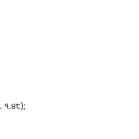
ਿ. ੧.੪੮);