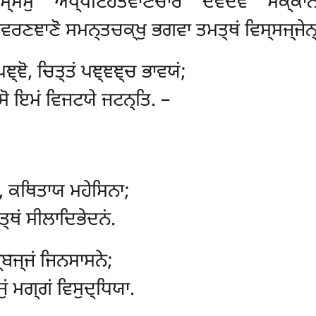
੍ਮੇਸੁ ਅਪ੍ਪਟਿਹਤਞਾਣਚਾਰੋ ਦੇਵਦੇਵੋ ਸਕ੍ਕਾਨਂ 
ਰਣਞਾਣੋ ਸਮਨ੍ਤਚਕ੍ਖੁ ਭਗਵਾ ਤਮਤ੍ਥਂ ਵਿਸ੍ਸਜ੍ਜੇਨ੍
੍ਞੋ, ਚਿਤ੍ਤਂ ਪਞ੍ਞਞ੍ਚ ਭਾਵਯਂ;
ਸੋ ਇਮਂ ਵਿਜਟਯੇ ਜਟਨ੍ਤਿ. –
, ਕਥਿਤਾਯ ਮਹੇਸਿਨਾ;
ਤ੍ਥਂ ਸੀਲਾਦਿਭੇਦਨਂ.
ਬ੍ਬਜ੍ਜਂ ਜਿਨਸਾਸਨੇ;
ੁਂ ਮਗ੍ਗਂ ਵਿਸੁਦ੍ਧਿਯਾ.