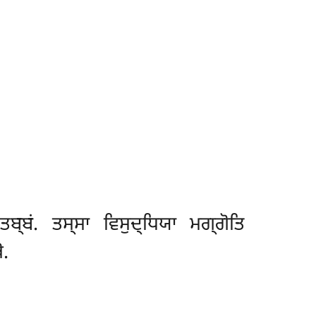
ਤਬ੍ਬਂ. ਤਸ੍ਸਾ ਵਿਸੁਦ੍ਧਿਯਾ ਮਗ੍ਗੋਤਿ
ੋ.