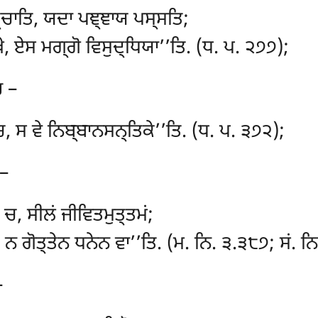
੍ਚਾਤਿ, ਯਦਾ ਪਞ੍ਞਾਯ ਪਸ੍ਸਤਿ;
ੇ, ਏਸ ਮਗ੍ਗੋ ਵਿਸੁਦ੍ਧਿਯਾ’’ਤਿ. (ਧ. ਪ. ੨੭੭);
ਹ –
ਚ, ਸ ਵੇ ਨਿਬ੍ਬਾਨਸਨ੍ਤਿਕੇ’’ਤਿ. (ਧ. ਪ. ੩੭੨);
 –
 ਚ, ਸੀਲਂ ਜੀਵਿਤਮੁਤ੍ਤਮਂ;
 ਨ ਗੋਤ੍ਤੇਨ ਧਨੇਨ ਵਾ’’ਤਿ. (ਮ. ਨਿ. ੩.੩੮੭; ਸਂ. ਨ
–