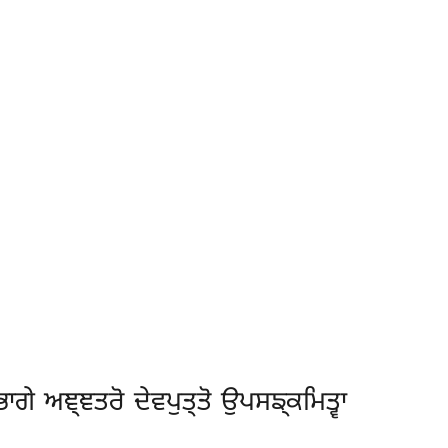
ਭਾਗੇ ਅਞ੍ਞਤਰੋ ਦੇਵਪੁਤ੍ਤੋ ਉਪਸਙ੍ਕਮਿਤ੍ਵਾ