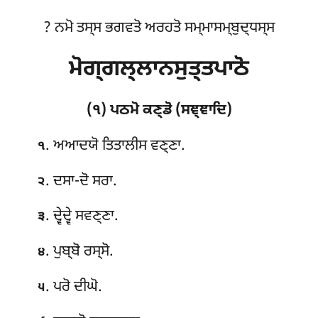
? ਨਮੋ ਤਸ੍ਸ ਭਗਵਤੋ ਅਰਹਤੋ ਸਮ੍ਮਾਸਮ੍ਬੁਦ੍ਧਸ੍ਸ
ਮੋਗ੍ਗਲ੍ਲਾਨਸੁਤ੍ਤਪਾਠੋ
(੧) ਪਠਮੋ ਕਣ੍ਡੋ (ਸਞ੍ਞਾਦਿ)
. ਅਆਦਯੋ
ਤਿਤਾਲੀਸ ਵਣ੍ਣਾ.
੧
. ਦਸਾ-ਦੋ ਸਰਾ.
੨
. ਦ੍ਵੇਦ੍ਵੇ ਸਵਣ੍ਣਾ.
੩
. ਪੁਬ੍ਬੋ ਰਸ੍ਸੋ.
੪
. ਪਰੋ ਦੀਘੋ.
੫