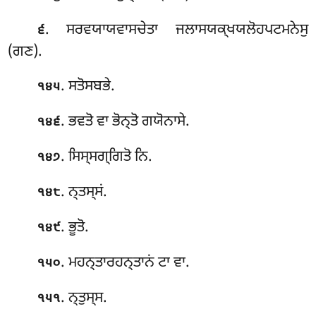
. ਸਰਵਯਾਯਵਾਸਚੇਤਾ ਜਲਾਸਯਕ੍ਖਯਲੋਹਪਟਮਨੇਸੁ
੬
(ਗਣ).
. ਸਤੋਸਬਭੇ.
੧੪੫
. ਭਵਤੋ ਵਾ ਭੋਨ੍ਤੋ ਗਯੋਨਾਸੇ.
੧੪੬
. ਸਿਸ੍ਸਗ੍ਗਿਤੋ ਨਿ.
੧੪੭
. ਨ੍ਤਸ੍ਸਂ.
੧੪੮
. ਭੂਤੋ.
੧੪੯
. ਮਹਨ੍ਤਾਰਹਨ੍ਤਾਨਂ ਟਾ ਵਾ.
੧੫੦
. ਨ੍ਤੁਸ੍ਸ.
੧੫੧