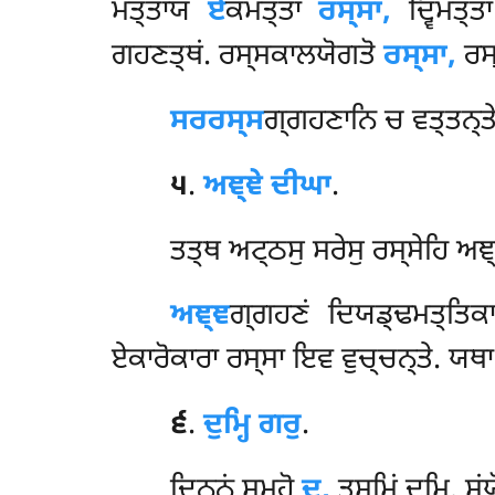
ਮਤ੍ਤਾਯ
ਏ
ਕਮਤ੍ਤਾ
ਰਸ੍ਸਾ,
ਦ੍ਵਿਮਤ੍
ਗਹਣਤ੍ਥਂ. ਰਸ੍ਸਕਾਲਯੋਗਤੋ
ਰਸ੍ਸਾ,
ਰਸ
ਸਰਰਸ੍ਸ
ਗ੍ਗਹਣਾਨਿ ਚ ਵਤ੍ਤਨ੍ਤੇ
੫
.
ਅਞ੍ਞੇ ਦੀਘਾ
.
ਤਤ੍ਥ ਅਟ੍ਠਸੁ ਸਰੇਸੁ ਰਸ੍ਸੇਹਿ ਅਞ
ਅਞ੍ਞ
ਗ੍ਗਹਣਂ ਦਿਯਡ੍ਢਮਤ੍ਤਿਕਾ
ਏਕਾਰੋਕਾਰਾ ਰਸ੍ਸਾ ਇਵ ਵੁਚ੍ਚਨ੍ਤੇ. ਯਥਾ –
੬
.
ਦੁਮ੍ਹਿ
ਗਰੁ
.
ਦ੍ਵਿਨ੍ਨਂ ਸਮੂਹੋ
ਦੁ,
ਤਸ੍ਮਿਂ ਦੁਮ੍ਹਿ. ਸਂ