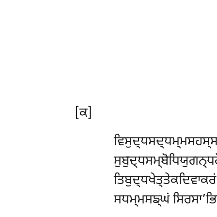
[ਕ]
ਵਿਸੁਦ੍ਧਸਦ੍ਧਮ੍ਮਸਹਸ੍ਸ
ਸੁਬੁਦ੍ਧਸਮ੍ਬੋਧਿਯੁਗਨ੍ਧਰ
ਤਿਬੁਦ੍ਧਖੇਤ੍ਤੇਕਦਿਵਾਕਰਂ
ਸਧਮ੍ਮਸਙ੍ਘਂ ਸਿਰਸਾ’ਭ