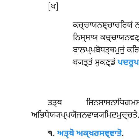
[ਖ]
ਕਚ੍ਚਾਯਨਞ੍ਚਾਚਰਿਯਂ ਨਮ
ਨਿਸ੍ਸਾਯ ਕਚ੍ਚਾਯਨਵਣ੍
ਬਾਲਪ੍ਪਬੋਧਤ੍ਥਮੁਜੁਂ ਕਰਿਸ
ਬ੍ਯਤ੍ਤਂ ਸੁਕਣ੍ਡਂ
ਪਦਰੂਪਸ
ਤਤ੍ਥ ਜਿਨਸਾਸਨਾਧਿਗਮਸ
ਅਭਿਧੇਯ੍ਯਪ੍ਪਯੋਜਨਵਾਕ੍ਯਮਿਦਮੁਚ੍ਚਤੇ
੧
.
ਅਤ੍ਥੋ ਅਕ੍ਖਰਸਞ੍ਞਾਤੋ
.