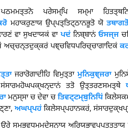
ਮਤ੍ਤਨੋ ਪਰੇਸਮ੍ਪਿ ਸਮ੍ਮਾ ਹਿਤਤ੍ਥਨਿਪ੍ਫ
ਕਰੋ
ਮਹਾਕਰੁਣਾਯ ਉਪ੍ਪਤ੍ਤਿਟ੍ਠਾਨਭੂਤੋ ਯੋ
ਤਥਾਗਤ
ਕਾਰਣਂ ਵਾ ਸੁਖਦਾਯਕਂ ਵਾ
ਪਦਂ
ਨਿਬ੍ਬਾਨਂ
ਓਸਜ੍ਜ
ਚਜ
ਸਂ ਅਚ੍ਚਨ੍ਤਦੁਕ੍ਕਰਂ ਪਞ੍ਚਵਿਧਪਰਿਚ੍ਚਾਗਾਦਿਕਂ
ਕਰ
ਤ੍ਤਾ
ਜਰਾਰੋਗਾਦੀਹਿ ਵਿਮੁਤ੍ਤਾ
ਮੁਨਿਕੁਞ੍ਜਰਾ
ਮੁਨਿ
ਸਂਸਾਰਮਹੋਘਪਕ੍ਖਨ੍ਦਾਨਂ ਤਤੋ ਉਤ੍ਤਰਣਸਮਤ੍ਥੇ
ਰਾ
ਮਨੁਸ੍ਸਾ ਚ ਦੇਵਾ ਚ
ਤਿਵਟ੍ਟਮ੍ਬੁਨਿਧਿਂ
ਕਿਲੇਸਕਮ੍
ਣ੍ਣਾ,
ਅਘਪ੍ਪਹਂ
ਕਿਲੇਸਪ੍ਪਹਾਨਕਰਂ, ਸਂਸਾਰਦੁਕ੍ਖਪ
ਉਰੇ ਸਮ੍ਭਵਧਮ੍ਮਦੇਸਨਾਯ ਅਰਿਯਭਾਵਪ੍ਪਤ੍ਤਤਾਯ ਮ