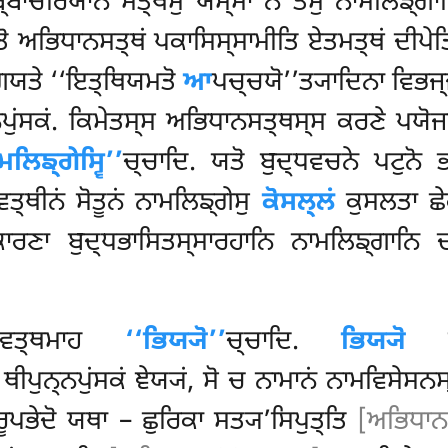
ੁਬ੍ਬਾਚਰਿਯਾਨਂ ਸਤ੍ਥੇਸੁ ਯਸ੍ਮਾ ਨ ਤੇਸੁ ਨਾਮਲਿਙ੍ਗਾ
ੋ ਅਭਿਧਾਨਸਤ੍ਥਂ ਪਕਾਸਿਸ੍ਸਾਮੀਤਿ ਏਤਮਤ੍ਥਂ ਦੀਪੇਤ
੍ਗਯਤੇ ‘‘ਇਤ੍ਥਿਯਮਤੋ
ਆ
ਪਚ੍ਚਯੋ’’ਤ੍ਯਾਦਿਨਾ ਵਿਭਜ੍
ੁਂਸਕਂ. ਕਿਮੇਤਸ੍ਸ ਅਭਿਧਾਨਸਤ੍ਥਸ੍ਸ ਕਰਣੇ ਪਯੋਜਨਨ੍
ਮਲਿਙ੍ਗੇਸ੍ਵਿ’’
ਚ੍ਚਾਦਿ. ਯਤੋ ਬੁਦ੍ਧਵਚਨੇ ਪਟੁਨੋ ਭ
ਤ੍ਥੀਨਂ ਸੋਤੂਨਂ ਨਾਮਲਿਙ੍ਗੇਸੁ
ਕੋਸਲ੍ਲਂ
ਕੁਸਲਤਾ ਛੇ
ਰਣਾ ਬੁਦ੍ਧਭਾਸਿਤਸ੍ਸਾਰਹਾਨਿ ਨਾਮਲਿਙ੍ਗਾਨਿ ਦ
ਾਵਤ੍ਥਮਾਹ
‘‘ਭਿਯ੍ਯੋ’’
ਚ੍ਚਾਦਿ.
ਭਿਯ੍ਯੋ
ਬਾ
ੀਪੁਨ੍ਨਪੁਂਸਕਂ ਞੇਯ੍ਯਂ, ਸੋ ਚ ਨਾਮਾਨਂ ਨਾਮਵਿਸੇ
 ਰੂਪਭੇਦੋ ਯਥਾ – ਛੁਰਿਕਾ ਸਤ੍ਯ’ਸਿਪੁਤ੍ਤਿ
[ਅਭਿਧਾਨ