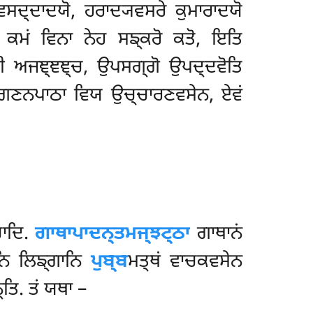
ਵਸਦ੍ਦਾਦਯੋ, ਹਰਾਦ੍ਯਵਸਰੇ ਕੁਮਾਰਾਦਯੋ
ਤੁ ਕਮਂ ਵਿਨਾ ਨੇਹ ਸਙ੍ਕਰੋ ਕਤੋ, ਇਤਿ
ਥੀ ਅਜਞ੍ਞਞ੍ਚ, ਉਪਸਗ੍ਗੋ ਉਪਦ੍ਦਵੋਤਿ
 ਨ ਗਣਨਪਾਠਾ ਵਿਯ ਉਚ੍ਚਾਰਣਵਸੇਨ, ਏਵਂ
ਚਾਦਿ.
ਗਾਥਾਪਾਦਨ੍ਤਮਜ੍ਝਟ੍ਠਾ
ਗਾਥਾਨਂ
ਨਿ ਲਿਙ੍ਗਾਨਿ
ਪੁਬ੍ਬ
ਮਤ੍ਥਂ ਵਾਚਕਵਸੇਨ
ਤਿ. ਤਂ ਯਥਾ –