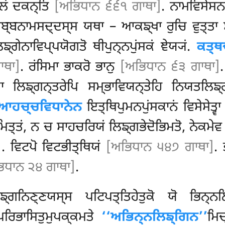
ਿਲਂ ਦਕਨ੍ਤਿ
[ਅਭਿਧਾਨ ੬੬੧ ਗਾਥਾ]
. ਨਾਮਵਿਸੇਸਨ
ਸਬ੍ਬਨਾਮਸਦ੍ਦਸ੍ਸ ਯਥਾ –
ਆਕਙ੍ਖਾ ਰੁਚਿ ਵੁਤ੍ਤਾ ਸ
ਗੇਨਾਵਿਪ੍ਪਯੋਗਤੋ ਥੀਪੁਨ੍ਨਪੁਂਸਕਂ ਞੇਯ੍ਯਂ.
ਕਤ੍ਥ
ਾਥਾ]
. ਰਂਸਿਮਾ ਭਾਕਰੋ ਭਾਨੁ
[ਅਭਿਧਾਨ ੬੩ ਗਾਥਾ]
ਾ ਲਿਙ੍ਗਨ੍ਤਰੇਪਿ ਸਮ੍ਭਾਵਿਯਨ੍ਤੇਹਿ ਨਿਯਤਲਿਙ੍
ਆਹਚ੍ਚਵਿਧਾਨੇਨ
ਇਤ੍ਥਿਪੁਮਨਪੁਂਸਕਾਨਂ ਵਿਸੇਸੇਤ੍ਵਾ
ਮਿਤ੍ਤਂ, ਨ ਚ ਸਾਹਚਰਿਯਂ ਲਿਙ੍ਗਭੇਦੋਭਿਮਤੋ, ਨੇਕਮੇਵ
]
. ਵਿਟਪੋ ਵਿਟਭੀਤ੍ਥਿਯਂ
[ਅਭਿਧਾਨ ੫੪੭ ਗਾਥਾ]
. 
ਿਧਾਨ ੨੪ ਗਾਥਾ]
.
ਗਨਿਣ੍ਣਯਸ੍ਸ ਪਟਿਪਤ੍ਤਿਹੇਤੁਕੋ ਯੋ ਭਿਨ੍ਨਲਿਙ
 ਪਰਿਭਾਸਿਤੁਮੁਪਕ੍ਕਮਤੇ
‘‘ਅਭਿਨ੍ਨਲਿਙ੍ਗਿਨ’’
ਮਿਚ