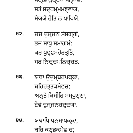
ਸਬ੍ਭਿ ਕੁਬ੍ਬੇਥ ਸਨ੍ਥਵਂ;
ਸਤਂ ਸਦ੍ਧਮ੍ਮਮਞ੍ਞਾਯ,
ਸੇਯ੍ਯੋ ਹੋਤਿ ਨ ਪਾਪਿਯੋ.
.
ਚਜ ਦੁਜ੍ਜਨ ਸਂਸਗ੍ਗਂ,
੪੨
ਭਜ ਸਾਧੁ ਸਮਾਗਮਂ;
ਕਰ ਪੁਞ੍ਞਮਹੋਰਤ੍ਤਿਂ,
ਸਰ ਨਿਚ੍ਚਮਨਿਚ੍ਚਤਂ.
.
ਯਥਾ
ਉਦੁਮ੍ਬਰਪਕ੍ਕਾ,
੪੩
ਬਹਿਰਤ੍ਤਕਮੇਵਚ;
ਅਨ੍ਤੋ ਕਿਮੀਹਿ ਸਮ੍ਪੁਣ੍ਣਾ,
ਏਵਂ ਦੁਜ੍ਜਨਹਦ੍ਦਯਾ.
.
ਯਥਾਪਿ ਪਨਸਾਪਕ੍ਕਾ,
੪੪
ਬਹਿ ਕਣ੍ਡਕਮੇਵ ਚ;