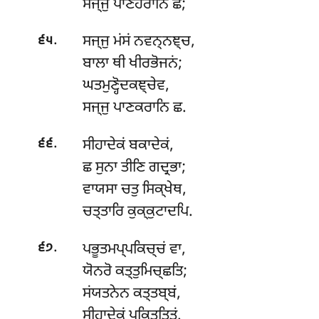
ਸਜ੍ਜੁ ਪਾਣਹਰਾਨਿ ਛ;
.
ਸਜ੍ਜੁ
ਮਂਸਂ ਨਵਨ੍ਨਞ੍ਚ,
੬੫
ਬਾਲਾ ਥੀ ਖੀਰਭੋਜਨਂ;
ਘਤਮੁਣ੍ਹੋਦਕਞ੍ਚੇਵ,
ਸਜ੍ਜੁ ਪਾਣਕਰਾਨਿ ਛ.
.
ਸੀਹਾਦੇਕਂ
ਬਕਾਦੇਕਂ,
੬੬
ਛ ਸੁਨਾ ਤੀਣਿ ਗਦ੍ਰਭਾ;
ਵਾਯਸਾ ਚਤੁ ਸਿਕ੍ਖੇਥ,
ਚਤ੍ਤਾਰਿ ਕੁਕ੍ਕੁਟਾਦਪਿ.
.
ਪਭੂਤਮਪ੍ਪਕਿਚ੍ਚਂ
ਵਾ,
੬੭
ਯੋਨਰੋ ਕਤ੍ਤੁਮਿਚ੍ਛਤਿ;
ਸਂਯਤਨੇਨ ਕਤ੍ਤਬ੍ਬਂ,
ਸੀਹਾਦੇਕਂ ਪਕਿਤ੍ਤਿਤਂ.