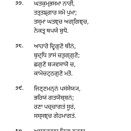
.
ਘਤਕੁਮ੍ਭਸਮਾ ਨਾਰੀ,
੭੭
ਤਤ੍ਤਙ੍ਗਾਰ ਸਮੋ ਪੁਮਾ;
ਤਸ੍ਮਾ ਘਤਞ੍ਚ ਅਗ੍ਗਿਞ੍ਚ,
ਨੇਕਤ੍ਰ ਥਪਯੇ ਬੁਧੋ.
.
ਆਹਾਰੋ
ਦ੍ਵਿਗੁਣੋ ਥੀਨਂ,
੭੮
ਬੁਦ੍ਧਿ ਤਾਸਂ ਚਤੁਗ੍ਗੁਣੋ;
ਛਗੁਣੋ ਬ੍ਯਵਸਾਯੋ ਚ,
ਕਾਮੋਚਟ੍ਠਗੁਣੋ ਮਤੋ.
.
ਜਿਣ੍ਣਮਨ੍ਨਂ
ਪਸਂਸੇਯ੍ਯ,
੭੯
ਭਰਿਯਂ ਗਤਯੋਬ੍ਬਨਂ;
ਰਣਾ ਪਚ੍ਚਾਗਤਂ ਸੂਰਂ,
ਸਸ੍ਸਞ੍ਚ ਗੇਹਮਾਗਤਂ.
.