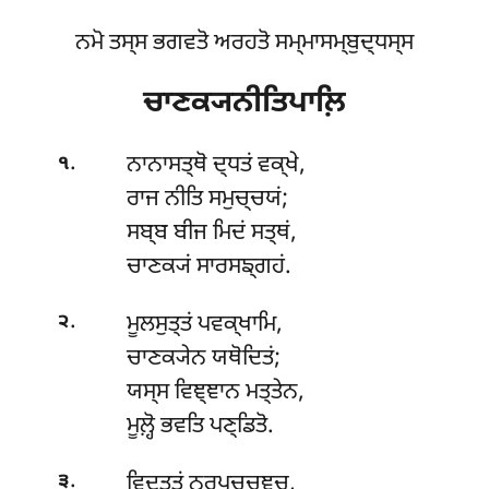
ਨਮੋ ਤਸ੍ਸ ਭਗਵਤੋ ਅਰਹਤੋ ਸਮ੍ਮਾਸਮ੍ਬੁਦ੍ਧਸ੍ਸ
ਚਾਣਕ੍ਯਨੀਤਿਪਾਲ਼ਿ
.
ਨਾਨਾਸਤ੍ਥੋ
ਦ੍ਧਤਂ ਵਕ੍ਖੇ,
੧
ਰਾਜ ਨੀਤਿ ਸਮੁਚ੍ਚਯਂ;
ਸਬ੍ਬ ਬੀਜ ਮਿਦਂ ਸਤ੍ਥਂ,
ਚਾਣਕ੍ਯਂ ਸਾਰਸਙ੍ਗਹਂ.
.
ਮੂਲਸੁਤ੍ਤਂ ਪਵਕ੍ਖਾਮਿ,
੨
ਚਾਣਕ੍ਯੇਨ ਯਥੋਦਿਤਂ;
ਯਸ੍ਸ ਵਿਞ੍ਞਾਨ ਮਤ੍ਤੇਨ,
ਮੂਲ਼੍ਹੋ ਭਵਤਿ ਪਣ੍ਡਿਤੋ.
.
ਵਿਦੁਤ੍ਤਂ
ਨਰਪਚ੍ਚਞ੍ਚ,
੩