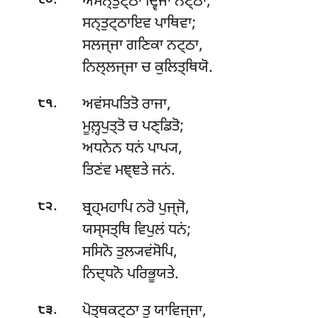
ਅਸਨ੍ਤੁਟ੍ਠਾ
ਦ੍ਵਿਜਾ ਨਟ੍ਠਾ,
੮੦
ਸਨ੍ਤੁਟ੍ਠਾਇਵ ਪਾਥਿਵਾ;
ਸਲਜ੍ਜਾ ਗਣਿਕਾ ਨਟ੍ਠਾ,
ਨਿਲ੍ਲਜ੍ਜਾ ਚ ਕੁਲਿਤ੍ਥਿਯੋ.
.
ਅਵਂਸਪਤਿਤੋ ਰਾਜਾ,
੮੧
ਮੂਲ਼੍ਹਪੁਤ੍ਤੋ ਚ ਪਣ੍ਡਿਤੋ;
ਅਧਨੇਨ ਧਨਂ ਪਾਪ੍ਯ,
ਤਿਣਂਵ ਮਞ੍ਞਤੇ ਜਨਂ.
.
ਬ੍ਰਹ੍ਮਹਾਪਿ
ਨਰੋ ਪੁਜ੍ਜੋ,
੮੨
ਯਸ੍ਸਤ੍ਥਿ ਵਿਪੁਲਂ ਧਨਂ;
ਸਸਿਨੋ ਤੁਲ੍ਯਵਂਸੋਪਿ,
ਨਿਦ੍ਧਨੋ ਪਰਿਭੂਯਤੇ.
.
ਪੋਤ੍ਥਕਟ੍ਠਾ
ਤੁ ਯਾਵਿਜ੍ਜਾ,
੮੩