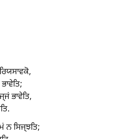
ਅਰਿਯਸਾਵਕੋ,
ਭਾਵੇਤਿ;
ਜਂ ਭਾਵੇਤਿ,
ਤਿ.
ਮਂ ਨ ਸਿਜ੍ਝਤਿ;