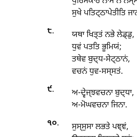
ਪੁਰਿਸਕਾਰੋ
ਨਾਮ ਨ ਨਸ੍ਸ
ਸੁਖੇ ਪਤਿਟ੍ਠਾਪੇਤੀਤਿ ਜਾ
੮
.
ਯਥਾ
ਖਿਤ੍ਤਂ ਨਭੇ ਲੇਡ੍ਡੁ,
ਧੁਵਂ ਪਤਤਿ ਭੂਮਿਯਂ;
ਤਥੇਵ ਬੁਦ੍ਧ-ਸੇਟ੍ਠਾਨਂ,
ਵਚਨਂ ਧੁਵ-ਸਸ੍ਸਤਂ.
੯
.
ਅ-ਦ੍ਵੇਜ੍ਝਵਚਨਾ
ਬੁਦ੍ਧਾ,
ਅ-ਮੋਘਵਚਨਾ ਜਿਨਾ.
੧੦
.
ਸੁਸ੍ਸੁਸਾ
ਲਭਤੇ ਪਞ੍ਞਂ,