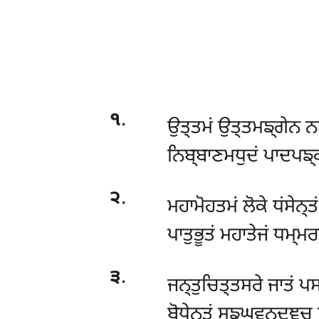
੧
.
ਉਤ੍ਤਮਂ ਉਤ੍ਤਮਙ੍ਗੇਨ ਨਮਸ
ਨਿਬ੍ਬਾਣਮਧੁਦਂ ਪਾਦਪਙ੍
੨
.
ਮਹਾਮੋਹਤਮਂ ਲੋਕੇ ਧਂਸੇਨ੍ਤ
ਪਾਤੁਭੂਤਂ ਮਹਾਤੇਜਂ ਧਮ੍ਮ
੩
.
ਜਨ੍ਤੁਚਿਤ੍ਤਸਰੇ ਜਾਤਂ ਪਸ
ਬੋਧੇਨ੍ਤਂ ਸਙ੍ਘਵਨ੍ਦਞ੍ਚ 