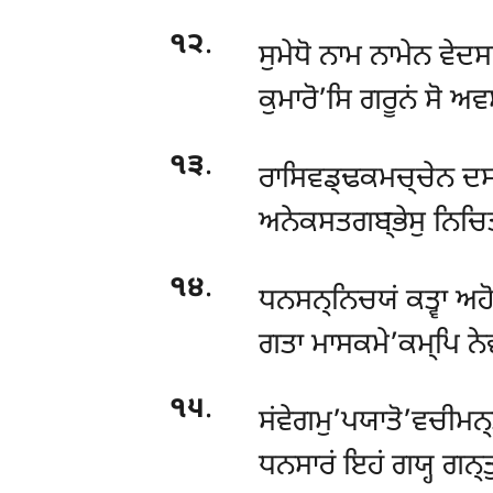
੧੨
.
ਸੁਮੇਧੋ ਨਾਮ ਨਾਮੇਨ ਵੇਦ
ਕੁਮਾਰੋ’ਸਿ ਗਰੂਨਂ ਸੋ ਅਵਸ
੧੩
.
ਰਾਸਿਵਡ੍ਢਕਮਚ੍ਚੇਨ ਦਸ੍
ਅਨੇਕਸਤਗਬ੍ਭੇਸੁ ਨਿਚਿਤ
੧੪
.
ਧਨਸਨ੍ਨਿਚਯਂ ਕਤ੍ਵਾ ਅਹੋ 
ਗਤਾ ਮਾਸਕਮੇ’ਕਮ੍ਪਿ ਨੇ
੧੫
.
ਸਂਵੇਗਮੁ’ਪਯਾਤੋ’ਵਚੀਮਨ੍
ਧਨਸਾਰਂ ਇਹਂ ਗਯ੍ਹ ਗਨ੍ਤੁ