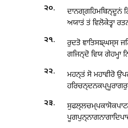
੨੦
.
ਦਾਨਗ੍ਗਹਿਮਬਿਨ੍ਦੂਨਂ ਨਿ
ਅਯਾਤਂ ਤਂ ਵਿਲੋਕੇਤ੍ਵਾ ਰ
੨੧
.
ਰੁਦਤੋ ਞਾਤਿਸਙ੍ਘਸ੍ਸ 
ਗਜਿਨ੍ਦੋ ਵਿਯ ਗੇਹਮ੍ਹਾ ਨ
੨੨
.
ਮਹਨ੍ਤਂ ਸੋ ਮਹਾਵੀਰੋ ਉ
ਹਰਿਚਨ੍ਦਨਕਪ੍ਪੂਰਾਗਰੁਗ
੨੩
.
ਸੁਫਲ੍ਲਚਮ੍ਪਕਾਸੋਕਪਾਟ
ਪੂਗਪੁਨ੍ਨਾਗਨਾਗਾਦਿਪਾਦ