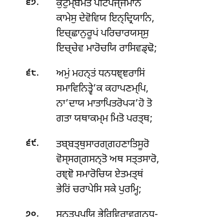
.
ਕੁਟੁਮ੍ਬਮੇਤਂ ਪਟਿਪਜ੍ਜਮਾਨੋ
੬੭
ਕਾਮੇਸੁ ਦੇਵੋਵਿਯ ਇਨ੍ਦ੍ਰਿਯਾਨਿ,
ਇਚ੍ਛਾਨੁਰੂਪਂ ਪਰਿਚਾਰਯਸ੍ਸੁ
ਇਚ੍ਚੇਵ ਮਾਰੋਚਯਿ ਰਾਸਿਵਡ੍ਢੋ;
.
ਅਮੁਂ ਮਹਨ੍ਤਂ ਧਨਧਞ੍ਞਰਾਸਿਂ
੬੮
ਸਮਾਵਿਨਿਤ੍ਵੇ’ਕ ਕਹਾਪਣਮ੍ਪਿ,
ਨਾ’ਦਾਯ ਮਾਤਾਪਿਤਰੋਪ੍ਯ’ਹੋ ਤੋ
ਗਤਾ ਯਥਾਕਮ੍ਮ ਮਿਤੋ ਪਰਤ੍ਥ;
.
ਤਬ੍ਬਤ੍ਥੁਸਾਰਗ੍ਗਹਣਾਤਿਸੂਰੋ
੬੯
ਵੋਸ੍ਸਗ੍ਗਸਨ੍ਤੋ ਅਥ ਸਤ੍ਤਸਾਰੋ,
ਰਞ੍ਞੋ ਸਮਾਰੋਚਿਯ ਏਤਮਤ੍ਥਂ
ਭੇਰਿਂ ਚਰਾਪੇਸਿ ਸਕੇ ਪੁਰਮ੍ਹਿ;
.
ਸਨ੍ਤਪ੍ਪਯਿ ਭੇਰਿਵਿਰਾਵਗਨ੍ਧ-
੭੦