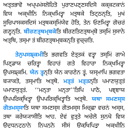
ਅਤ੍ਤਭਾਵੋ ਅਪ੍ਪਮਂਸਲੋਹਿਤੋ ਪੁਰਾਣਪਣ੍ਣਸਦਿਸੋ ਕਕ੍ਕਟਕਾਨਂ
ਵਿਯ ਅਕ੍ਖੀਨਿ ਨਿਕ੍ਖਮਿਤ੍ਵਾ ਮਤ੍ਥਕੇ ਤਿਟ੍ਠਨ੍ਤਿ, ਮੁਖਂ
ਸੂਚਿਪਾਸਕਸਦਿਸਂ ਮਤ੍ਥਕਸ੍ਮਿਂਯੇਵ ਹੋਤਿ, ਤੇਨ ਓਣਮਿਤ੍ਵਾ ਗੋਚਰਂ
ਗਣ੍ਹਨ੍ਤਿ.
ਬੀਰਣਤ੍ਥਮ੍ਬਕੇ
ਤਿ ਬੀਰਣਤਿਣਤ੍ਥਮ੍ਬੋ ਤਸ੍ਮਿਂ ਸੁਸਾਨੇ
ਅਤ੍ਥਿ, ਤਸ੍ਮਾ ਤਂ ਬੀਰਣਤ੍ਥਮ੍ਬਕਨ੍ਤਿ ਵੁਚ੍ਚਤਿ.
ਤੇਨੁਪਸਙ੍ਕਮੀ
ਤਿ ਭਗਵਤਿ ਏਤ੍ਤਕਂ ਵਤ੍ਵਾ ਤਸ੍ਮਿਂ ਗਾਮੇ
ਪਿਣ੍ਡਾਯ ਚਰਿਤ੍ਵਾ ਵਿਹਾਰਂ ਗਤੇ ਵਿਹਾਰਾ ਨਿਕ੍ਖਮਿਤ੍ਵਾ
ਉਪਸਙ੍ਕਮਿ.
ਯੇਨ ਤ੍ਵ
ਨ੍ਤਿ ਯੇਨ ਕਾਰਣੇਨ ਤ੍ਵਂ. ਯਸ੍ਮਾਪਿ ਭਗਵਤਾ
ਬ੍ਯਾਕਤੋ, ਤਸ੍ਮਾਤਿ ਅਤ੍ਥੋ.
ਮਤ੍ਤਂ
ਮਤ੍ਤ
ਨ੍ਤਿ ਪਮਾਣਯੁਤ੍ਤਂ
ਪਮਾਣਯੁਤ੍ਤਂ. ‘‘ਮਨ੍ਤਾ ਮਨ੍ਤਾ’’ਤਿਪਿ ਪਾਠੋ, ਪਞ੍ਞਾਯ
ਉਪਪਰਿਕ੍ਖਿਤ੍ਵਾ ਉਪਪਰਿਕ੍ਖਿਤ੍ਵਾਤਿ ਅਤ੍ਥੋ.
ਯਥਾ ਸਮਣਸ੍ਸ
ਗੋਤਮਸ੍ਸਾ
ਤਿ ਯਥਾ ਸਮਣਸ੍ਸ ਗੋਤਮਸ੍ਸ ਮਿਚ੍ਛਾ ਵਚਨਂ ਅਸ੍ਸ,
ਤਥਾ ਕਰੇਯ੍ਯਾਸੀਤਿ ਆਹ. ਏਵਂ ਵੁਤ੍ਤੇ ਅਚੇਲੋ ਸੁਨਖੋ ਵਿਯ
ਉਦ੍ਧਨਟ੍ਠਾਨੇ ਨਿਪਨ੍ਨੋ ਸੀਸਂ ਉਕ੍ਖਿਪਿਤ੍ਵਾ ਅਕ੍ਖੀਨਿ