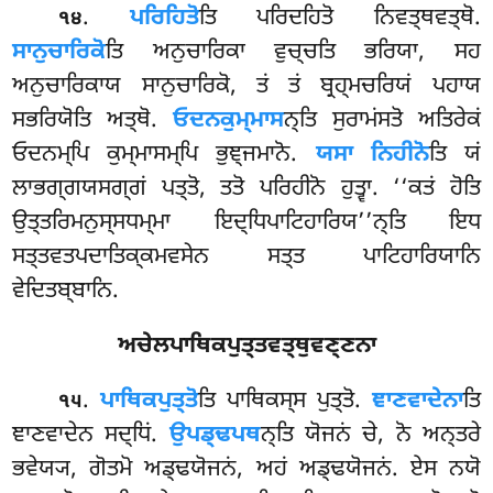
.
ਪਰਿਹਿਤੋ
ਤਿ ਪਰਿਦਹਿਤੋ ਨਿਵਤ੍ਥਵਤ੍ਥੋ.
੧੪
ਸਾਨੁਚਾਰਿਕੋ
ਤਿ ਅਨੁਚਾਰਿਕਾ ਵੁਚ੍ਚਤਿ ਭਰਿਯਾ, ਸਹ
ਅਨੁਚਾਰਿਕਾਯ ਸਾਨੁਚਾਰਿਕੋ, ਤਂ ਤਂ ਬ੍ਰਹ੍ਮਚਰਿਯਂ ਪਹਾਯ
ਸਭਰਿਯੋਤਿ ਅਤ੍ਥੋ.
ਓਦਨਕੁਮ੍ਮਾਸ
ਨ੍ਤਿ ਸੁਰਾਮਂਸਤੋ ਅਤਿਰੇਕਂ
ਓਦਨਮ੍ਪਿ ਕੁਮ੍ਮਾਸਮ੍ਪਿ ਭੁਞ੍ਜਮਾਨੋ.
ਯਸਾ ਨਿਹੀਨੋ
ਤਿ ਯਂ
ਲਾਭਗ੍ਗਯਸਗ੍ਗਂ ਪਤ੍ਤੋ, ਤਤੋ ਪਰਿਹੀਨੋ ਹੁਤ੍ਵਾ. ‘‘ਕਤਂ ਹੋਤਿ
ਉਤ੍ਤਰਿਮਨੁਸ੍ਸਧਮ੍ਮਾ ਇਦ੍ਧਿਪਾਟਿਹਾਰਿਯ’’ਨ੍ਤਿ ਇਧ
ਸਤ੍ਤਵਤਪਦਾਤਿਕ੍ਕਮਵਸੇਨ ਸਤ੍ਤ ਪਾਟਿਹਾਰਿਯਾਨਿ
ਵੇਦਿਤਬ੍ਬਾਨਿ.
ਅਚੇਲਪਾਥਿਕਪੁਤ੍ਤਵਤ੍ਥੁਵਣ੍ਣਨਾ
.
ਪਾਥਿਕਪੁਤ੍ਤੋ
ਤਿ
ਪਾਥਿਕਸ੍ਸ ਪੁਤ੍ਤੋ.
ਞਾਣਵਾਦੇਨਾ
ਤਿ
੧੫
ਞਾਣਵਾਦੇਨ ਸਦ੍ਧਿਂ.
ਉਪਡ੍ਢਪਥ
ਨ੍ਤਿ
ਯੋਜਨਂ ਚੇ, ਨੋ ਅਨ੍ਤਰੇ
ਭਵੇਯ੍ਯ, ਗੋਤਮੋ ਅਡ੍ਢਯੋਜਨਂ, ਅਹਂ ਅਡ੍ਢਯੋਜਨਂ. ਏਸ ਨਯੋ