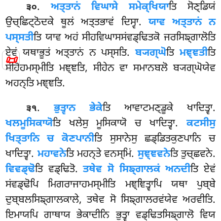
.
ਅਤ੍ਤਾਨਂ ਵਿਘਾਸੇ ਸਮੇਕ੍ਖਿਯਾ
ਤਿ ਸੋਣ੍ਡਿਯਂ
੩੦
ਉਚ੍ਛਿਟ੍ਠੋਦਕੇ ਥੂਲਂ ਅਤ੍ਤਭਾਵਂ ਦਿਸ੍ਵਾ.
ਯਾਵ ਅਤ੍ਤਾਨਂ ਨ
ਪਸ੍ਸਤੀ
ਤਿ ਯਾਵ ਅਹਂ ਸੀਹਵਿਘਾਸਸਂਵਡ੍ਢਿਤਕੋ ਜਰਸਿਙ੍ਗਾਲੋਤਿ
ਏਵਂ ਯਥਾਭੂਤਂ ਅਤ੍ਤਾਨਂ ਨ ਪਸ੍ਸਤਿ.
ਬ੍ਯਗ੍ਘੋ
ਤਿ
ਮਞ੍ਞਤੀ
ਤਿ
📜
ਸੀਹੋਹਮਸ੍ਮੀਤਿ ਮਞ੍ਞਤਿ, ਸੀਹੇਨ ਵਾ ਸਮਾਨਬਲੋ ਬ੍ਯਗ੍ਘੋਯੇਵ
ਅਹਨ੍ਤਿ ਮਞ੍ਞਤਿ.
.
ਭੁਤ੍ਵਾਨ ਭੇਕੇ
ਤਿ ਆਵਾਟਮਣ੍ਡੂਕੇ ਖਾਦਿਤ੍ਵਾ.
੩੧
ਖਲਮੂਸਿਕਾਯੋ
ਤਿ ਖਲੇਸੁ ਮੂਸਿਕਾਯੋ ਚ ਖਾਦਿਤ੍ਵਾ.
ਕਟਸੀਸੁ
ਖਿਤ੍ਤਾਨਿ ਚ ਕੋਣਪਾਨੀ
ਤਿ ਸੁਸਾਨੇਸੁ ਛਡ੍ਡਿਤਕੁਣਪਾਨਿ ਚ
ਖਾਦਿਤ੍ਵਾ.
ਮਹਾਵਨੇ
ਤਿ ਮਹਨ੍ਤੇ ਵਨਸ੍ਮਿਂ.
ਸੁਞ੍ਞਵਨੇ
ਤਿ ਤੁਚ੍ਛਵਨੇ.
ਵਿਵਡ੍ਢੋ
ਤਿ ਵਡ੍ਢਿਤੋ.
ਤਥੇਵ ਸੋ ਸਿਙ੍ਗਾਲਕਂ ਅਨਦੀ
ਤਿ ਏਵਂ
ਸਂਵਡ੍ਢੋਪਿ ਮਿਗਰਾਜਾਹਮਸ੍ਮੀਤਿ ਮਞ੍ਞਿਤ੍ਵਾਪਿ ਯਥਾ ਪੁਬ੍ਬੇ
ਦੁਬ੍ਬਲਸਿਙ੍ਗਾਲਕਾਲੇ, ਤਥੇਵ ਸੋ ਸਿਙ੍ਗਾਲਰਵਂਯੇਵ ਅਰਵੀਤਿ
.
ਇਮਾਯਪਿ ਗਾਥਾਯ ਭੇਕਾਦੀਨਿ ਭੁਤ੍ਵਾ ਵਡ੍ਢਿਤਸਿਙ੍ਗਾਲੋ ਵਿਯ