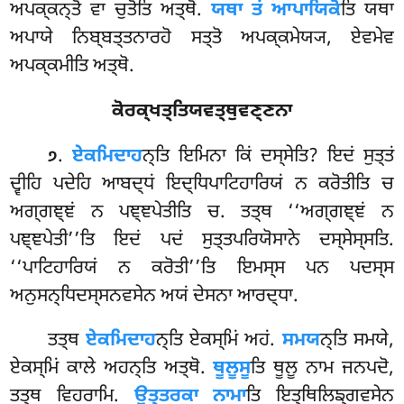
ਅਪਕ੍ਕਨ੍ਤੋ ਵਾ ਚੁਤੋਤਿ ਅਤ੍ਥੋ.
ਯਥਾ
ਤਂ ਆਪਾਯਿਕੋ
ਤਿ ਯਥਾ
ਅਪਾਯੇ ਨਿਬ੍ਬਤ੍ਤਨਾਰਹੋ ਸਤ੍ਤੋ ਅਪਕ੍ਕਮੇਯ੍ਯ, ਏਵਮੇਵ
ਅਪਕ੍ਕਮੀਤਿ ਅਤ੍ਥੋ.
ਕੋਰਕ੍ਖਤ੍ਤਿਯਵਤ੍ਥੁਵਣ੍ਣਨਾ
.
ਏਕਮਿਦਾਹ
ਨ੍ਤਿ
ਇਮਿਨਾ ਕਿਂ ਦਸ੍ਸੇਤਿ? ਇਦਂ ਸੁਤ੍ਤਂ
੭
ਦ੍ਵੀਹਿ ਪਦੇਹਿ ਆਬਦ੍ਧਂ ਇਦ੍ਧਿਪਾਟਿਹਾਰਿਯਂ ਨ ਕਰੋਤੀਤਿ ਚ
ਅਗ੍ਗਞ੍ਞਂ ਨ ਪਞ੍ਞਪੇਤੀਤਿ ਚ. ਤਤ੍ਥ ‘‘ਅਗ੍ਗਞ੍ਞਂ ਨ
ਪਞ੍ਞਪੇਤੀ’’ਤਿ ਇਦਂ ਪਦਂ ਸੁਤ੍ਤਪਰਿਯੋਸਾਨੇ ਦਸ੍ਸੇਸ੍ਸਤਿ.
‘‘ਪਾਟਿਹਾਰਿਯਂ ਨ ਕਰੋਤੀ’’ਤਿ ਇਮਸ੍ਸ ਪਨ ਪਦਸ੍ਸ
ਅਨੁਸਨ੍ਧਿਦਸ੍ਸਨਵਸੇਨ ਅਯਂ ਦੇਸਨਾ ਆਰਦ੍ਧਾ.
ਤਤ੍ਥ
ਏਕਮਿਦਾਹ
ਨ੍ਤਿ ਏਕਸ੍ਮਿਂ ਅਹਂ.
ਸਮਯ
ਨ੍ਤਿ ਸਮਯੇ,
ਏਕਸ੍ਮਿਂ ਕਾਲੇ ਅਹਨ੍ਤਿ ਅਤ੍ਥੋ.
ਥੂਲੂਸੂ
ਤਿ ਥੂਲੂ ਨਾਮ ਜਨਪਦੋ,
ਤਤ੍ਥ ਵਿਹਰਾਮਿ.
ਉਤ੍ਤਰਕਾ ਨਾਮਾ
ਤਿ ਇਤ੍ਥਿਲਿਙ੍ਗਵਸੇਨ