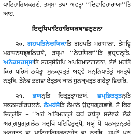
ਪਾਟਿਹਾਰਿਯਕਰਣਂ, ਤਸ੍ਮਾ ਤਥਾ ਅਵਤ੍ਵਾ ‘‘ਦਿਵਾਵਿਹਾਰਾਯਾ’’ਤਿ
ਆਹ.
ਇਦ੍ਧਿਪਾਟਿਹਾਰਿਯਕਥਾਵਣ੍ਣਨਾ
.
ਗਹਪਤਿਨੇਚਯਿਕਾ
ਤਿ ਗਹਪਤਿ ਮਹਾਸਾਲਾ. ਤੇਸਞ੍ਹਿ
੨੦
ਮਹਾਧਨਧਞ੍ਞਨਿਚਯੋ, ਤਸ੍ਮਾ ‘‘ਨੇਚਯਿਕਾ’’ਤਿ ਵੁਚ੍ਚਨ੍ਤਿ.
ਅਨੇਕਸਹਸ੍ਸਾ
ਤਿ ਸਹਸ੍ਸੇਹਿਪਿ ਅਪਰਿਮਾਣਗਣਨਾ. ਏਵਂ ਮਹਤਿਂ
ਕਿਰ ਪਰਿਸਂ ਠਪੇਤ੍ਵਾ ਸੁਨਕ੍ਖਤ੍ਤਂ ਅਞ੍ਞੋ ਸਨ੍ਨਿਪਾਤੇਤੁਂ ਸਮਤ੍ਥੋ
ਨਤ੍ਥਿ. ਤੇਨੇਵ ਭਗਵਾ ਏਤ੍ਤਕਂ ਕਾਲਂ ਸੁਨਕ੍ਖਤ੍ਤਂ ਗਹੇਤ੍ਵਾ ਵਿਚਰਿ.
.
ਭਯ
ਨ੍ਤਿ ਚਿਤ੍ਤੁਤ੍ਰਾਸਭਯਂ.
ਛਮ੍ਭਿਤਤ੍ਤ
ਨ੍ਤਿ
੨੧
ਸਕਲਸਰੀਰਚਲਨਂ.
ਲੋਮਹਂਸੋ
ਤਿ ਲੋਮਾਨਂ ਉਦ੍ਧਗ੍ਗਭਾਵੋ. ਸੋ ਕਿਰ
ਚਿਨ੍ਤੇਸਿ – ‘‘ਅਹਂ
ਅਤਿਮਹਨ੍ਤਂ ਕਥਂ ਕਥੇਤ੍ਵਾ ਸਦੇਵਕੇ ਲੋਕੇ
ਅਗ੍ਗਪੁਗ੍ਗਲੇਨ ਸਦ੍ਧਿਂ ਪਟਿਵਿਰੁਦ੍ਧੋ, ਮਯ੍ਹਂ ਖੋ ਪਨਬ੍ਭਨ੍ਤਰੇ
ਅਰਹਤ੍ਤਂ ਵਾ ਪਾਟਿਹਾਰਿਯਕਰਣਹੇਤੁ ਵਾ ਨਤ੍ਥਿ, ਸਮਣੋ ਪਨ