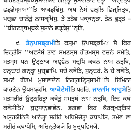
ਬੀਰਣਤ੍ਥਮ੍ਬਕਸੁਸਾਨਂਯੇਵ ਗਨ੍ਤ੍ਵਾ ਸੁਸਾਨਭਾਵਂ ਞਤ੍ਵਾ ‘‘ਅਞ੍ਞਤ੍ਥ
ਛਡ੍ਡੇਸ੍ਸਾਮਾ’’ਤਿ ਆਕਡ੍ਢਿਂਸੁ. ਅਥ
ਨੇਸਂ ਵਲ੍ਲਿ ਛਿਜ੍ਜਿਤ੍ਥ,
ਪਚ੍ਛਾ ਚਾਲੇਤੁਂ ਨਾਸਕ੍ਖਿਂਸੁ. ਤੇ ਤਤੋਵ ਪਕ੍ਕਨ੍ਤਾ. ਤੇਨ ਵੁਤ੍ਤਂ –
‘‘ਬੀਰਣਤ੍ਥਮ੍ਬਕੇ ਸੁਸਾਨੇ ਛਡ੍ਡੇਸੁ’’ਨ੍ਤਿ.
.
ਤੇਨੁਪਸਙ੍ਕਮੀ
ਤਿ ਕਸ੍ਮਾ ਉਪਸਙ੍ਕਮਿ? ਸੋ ਕਿਰ
੯
ਚਿਨ੍ਤੇਸਿ ‘‘ਅਵਸੇਸਂ ਤਾਵ ਸਮਣਸ੍ਸ ਗੋਤਮਸ੍ਸ ਵਚਨਂ ਸਮੇਤਿ,
ਮਤਸ੍ਸ ਪਨ ਉਟ੍ਠਾਯ ਅਞ੍ਞੇਨ ਸਦ੍ਧਿਂ ਕਥਨਂ ਨਾਮ ਨਤ੍ਥਿ,
ਹਨ੍ਦਾਹਂ ਗਨ੍ਤ੍ਵਾ ਪੁਚ੍ਛਾਮਿ. ਸਚੇ ਕਥੇਤਿ, ਸੁਨ੍ਦਰਂ. ਨੋ
ਚੇ ਕਥੇਤਿ,
ਸਮਣਂ ਗੋਤਮਂ ਮੁਸਾਵਾਦੇਨ ਨਿਗ੍ਗਣ੍ਹਿਸ੍ਸਾਮੀ’’ਤਿ ਇਮਿਨਾ
ਕਾਰਣੇਨ ਉਪਸਙ੍ਕਮਿ.
ਆਕੋਟੇਸੀ
ਤਿ ਪਹਰਿ.
ਜਾਨਾਮਿ ਆਵੁਸੋ
ਤਿ
ਮਤਸਰੀਰਂ ਉਟ੍ਠਹਿਤ੍ਵਾ ਕਥੇਤੁਂ ਸਮਤ੍ਥਂ ਨਾਮ ਨਤ੍ਥਿ, ਇਦਂ ਕਥਂ
ਕਥੇਸੀਤਿ? ਬੁਦ੍ਧਾਨੁਭਾਵੇਨ. ਭਗਵਾ ਕਿਰ ਕੋਰਕ੍ਖਤ੍ਤਿਯਂ
ਅਸੁਰਯੋਨਿਤੋ ਆਨੇਤ੍ਵਾ ਸਰੀਰੇ ਅਧਿਮੋਚੇਤ੍ਵਾ ਕਥਾਪੇਸਿ. ਤਮੇਵ ਵਾ
ਸਰੀਰਂ ਕਥਾਪੇਸਿ, ਅਚਿਨ੍ਤੇਯ੍ਯੋ ਹਿ ਬੁਦ੍ਧਵਿਸਯੋ.