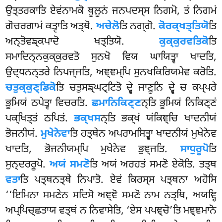
ਉਤ੍ਤਰਕਾਤਿ ਏਵਂਨਾਮਕੋ ਥੂਲੂਨਂ ਜਨਪਦਸ੍ਸ ਨਿਗਮੋ, ਤਂ ਨਿਗਮਂ
ਗੋਚਰਗਾਮਂ ਕਤ੍ਵਾਤਿ ਅਤ੍ਥੋ.
ਅਚੇਲੋ
ਤਿ ਨਗ੍ਗੋ.
ਕੋਰਕ੍ਖਤ੍ਤਿਯੋ
ਤਿ
ਅਨ੍ਤੋਵਙ੍ਕਪਾਦੋ ਖਤ੍ਤਿਯੋ.
ਕੁਕ੍ਕੁਰਵਤਿਕੋ
ਤਿ
ਸਮਾਦਿਨ੍ਨਕੁਕ੍ਕੁਰਵਤੋ ਸੁਨਖੋ ਵਿਯ ਘਾਯਿਤ੍ਵਾ ਖਾਦਤਿ,
ਉਦ੍ਧਨਨ੍ਤਰੇ ਨਿਪਜ੍ਜਤਿ, ਅਞ੍ਞਮ੍ਪਿ ਸੁਨਖਕਿਰਿਯਮੇਵ ਕਰੋਤਿ.
ਚਤੁਕ੍ਕੁਣ੍ਡਿਕੋ
ਤਿ ਚਤੁਸਙ੍ਘਟ੍ਟਿਤੋ ਦ੍ਵੇ ਜਾਣੂਨਿ ਦ੍ਵੇ ਚ ਕਪ੍ਪਰੇ
ਭੂਮਿਯਂ ਠਪੇਤ੍ਵਾ ਵਿਚਰਤਿ.
ਛਮਾਨਿਕਿਣ੍ਣ
ਨ੍ਤਿ ਭੂਮਿਯਂ ਨਿਕਿਣ੍ਣਂ
ਪਕ੍ਖਿਤ੍ਤਂ ਠਪਿਤਂ.
ਭਕ੍ਖਸ
ਨ੍ਤਿ ਭਕ੍ਖਂ ਯਂਕਿਞ੍ਚਿ ਖਾਦਨੀਯਂ
ਭੋਜਨੀਯਂ.
ਮੁਖੇਨੇਵਾ
ਤਿ ਹਤ੍ਥੇਨ ਅਪਰਾਮਸਿਤ੍ਵਾ ਖਾਦਨੀਯਂ ਮੁਖੇਨੇਵ
ਖਾਦਤਿ, ਭੋਜਨੀਯਮ੍ਪਿ ਮੁਖੇਨੇਵ ਭੁਞ੍ਜਤਿ.
ਸਾਧੁਰੂਪੋ
ਤਿ
ਸੁਨ੍ਦਰਰੂਪੋ.
ਅਯਂ ਸਮਣੋ
ਤਿ ਅਯਂ ਅਰਹਤਂ ਸਮਣੋ ਏਕੋਤਿ. ਤਤ੍ਥ
ਵਤਾ
ਤਿ ਪਤ੍ਥਨਤ੍ਥੇ ਨਿਪਾਤੋ. ਏਵਂ ਕਿਰਸ੍ਸ ਪਤ੍ਥਨਾ ਅਹੋਸਿ
‘‘ਇਮਿਨਾ ਸਮਣੇਨ ਸਦਿਸੋ ਅਞ੍ਞੋ ਸਮਣੋ ਨਾਮ ਨਤ੍ਥਿ, ਅਯਞ੍ਹਿ
ਅਪ੍ਪਿਚ੍ਛਤਾਯ ਵਤ੍ਥਂ ਨ ਨਿਵਾਸੇਤਿ, ‘ਏਸ ਪਪਞ੍ਚੋ’ਤਿ ਮਞ੍ਞਮਾਨੋ