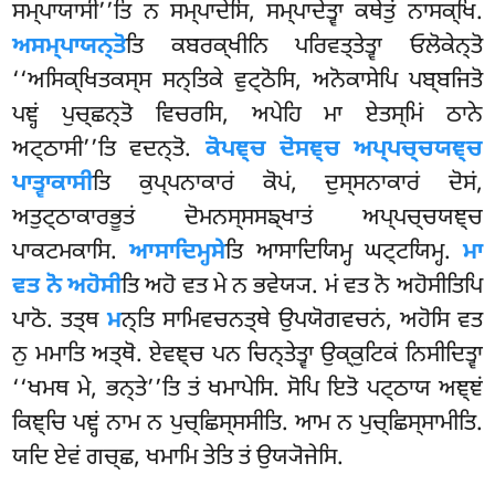
ਸਮ੍ਪਾਯਾਸੀ’’ਤਿ ਨ ਸਮ੍ਪਾਦੇਸਿ, ਸਮ੍ਪਾਦੇਤ੍ਵਾ ਕਥੇਤੁਂ ਨਾਸਕ੍ਖਿ.
ਅਸਮ੍ਪਾਯਨ੍ਤੋ
ਤਿ ਕਬਰਕ੍ਖੀਨਿ ਪਰਿਵਤ੍ਤੇਤ੍ਵਾ ਓਲੋਕੇਨ੍ਤੋ
‘‘ਅਸਿਕ੍ਖਿਤਕਸ੍ਸ ਸਨ੍ਤਿਕੇ ਵੁਟ੍ਠੋਸਿ, ਅਨੋਕਾਸੇਪਿ ਪਬ੍ਬਜਿਤੋ
ਪਞ੍ਹਂ ਪੁਚ੍ਛਨ੍ਤੋ ਵਿਚਰਸਿ, ਅਪੇਹਿ ਮਾ ਏਤਸ੍ਮਿਂ ਠਾਨੇ
ਅਟ੍ਠਾਸੀ’’ਤਿ ਵਦਨ੍ਤੋ.
ਕੋਪਞ੍ਚ ਦੋਸਞ੍ਚ ਅਪ੍ਪਚ੍ਚਯਞ੍ਚ
ਪਾਤ੍ਵਾਕਾਸੀ
ਤਿ ਕੁਪ੍ਪਨਾਕਾਰਂ ਕੋਪਂ, ਦੁਸ੍ਸਨਾਕਾਰਂ ਦੋਸਂ,
ਅਤੁਟ੍ਠਾਕਾਰਭੂਤਂ ਦੋਮਨਸ੍ਸਸਙ੍ਖਾਤਂ ਅਪ੍ਪਚ੍ਚਯਞ੍ਚ
ਪਾਕਟਮਕਾਸਿ.
ਆਸਾਦਿਮ੍ਹਸੇ
ਤਿ ਆਸਾਦਿਯਿਮ੍ਹ ਘਟ੍ਟਯਿਮ੍ਹ.
ਮਾ
ਵਤ ਨੋ ਅਹੋਸੀ
ਤਿ ਅਹੋ ਵਤ ਮੇ ਨ ਭਵੇਯ੍ਯ. ਮਂ ਵਤ ਨੋ ਅਹੋਸੀਤਿਪਿ
ਪਾਠੋ. ਤਤ੍ਥ
ਮ
ਨ੍ਤਿ ਸਾਮਿਵਚਨਤ੍ਥੇ ਉਪਯੋਗਵਚਨਂ, ਅਹੋਸਿ ਵਤ
ਨੁ ਮਮਾਤਿ ਅਤ੍ਥੋ. ਏਵਞ੍ਚ ਪਨ ਚਿਨ੍ਤੇਤ੍ਵਾ ਉਕ੍ਕੁਟਿਕਂ ਨਿਸੀਦਿਤ੍ਵਾ
‘‘ਖਮਥ ਮੇ, ਭਨ੍ਤੇ’’ਤਿ ਤਂ ਖਮਾਪੇਸਿ. ਸੋਪਿ ਇਤੋ ਪਟ੍ਠਾਯ ਅਞ੍ਞਂ
ਕਿਞ੍ਚਿ ਪਞ੍ਹਂ ਨਾਮ ਨ ਪੁਚ੍ਛਿਸ੍ਸਸੀਤਿ. ਆਮ ਨ ਪੁਚ੍ਛਿਸ੍ਸਾਮੀਤਿ.
ਯਦਿ ਏਵਂ ਗਚ੍ਛ, ਖਮਾਮਿ ਤੇਤਿ ਤਂ ਉਯ੍ਯੋਜੇਸਿ.