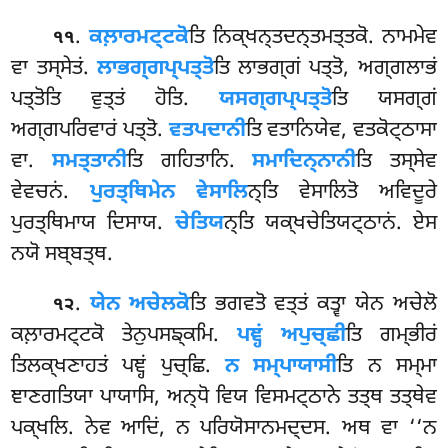
.
ਕਲ਼ਾਰਮਟ੍ਟਕੋ
ਤਿ ਨਿਕ੍ਖਨ੍ਤਦਨ੍ਤਮਤ੍ਤਕੋ. ਨਾਮਮੇਵ
੧੧
ਵਾ ਤਸ੍ਸੇਤਂ.
ਲਾਭਗ੍ਗਪ੍ਪਤ੍ਤੋ
ਤਿ ਲਾਭਗ੍ਗਂ ਪਤ੍ਤੋ, ਅਗ੍ਗਲਾਭਂ
ਪਤ੍ਤੋਤਿ ਵੁਤ੍ਤਂ ਹੋਤਿ.
ਯਸਗ੍ਗਪ੍ਪਤ੍ਤੋ
ਤਿ ਯਸਗ੍ਗਂ
ਅਗ੍ਗਪਰਿਵਾਰਂ ਪਤ੍ਤੋ.
ਵਤਪਦਾਨੀ
ਤਿ ਵਤਾਨਿਯੇਵ, ਵਤਕੋਟ੍ਠਾਸਾ
ਵਾ.
ਸਮਤ੍ਤਾਨੀ
ਤਿ ਗਹਿਤਾਨਿ.
ਸਮਾਦਿਨ੍ਨਾਨੀ
ਤਿ ਤਸ੍ਸੇਵ
ਵੇਵਚਨਂ.
ਪੁਰਤ੍ਥਿਮੇਨ ਵੇਸਾਲਿ
ਨ੍ਤਿ ਵੇਸਾਲਿਤੋ ਅਵਿਦੂਰੇ
ਪੁਰਤ੍ਥਿਮਾਯ ਦਿਸਾਯ.
ਚੇਤਿਯ
ਨ੍ਤਿ
ਯਕ੍ਖਚੇਤਿਯਟ੍ਠਾਨਂ. ਏਸ
ਨਯੋ ਸਬ੍ਬਤ੍ਥ.
.
ਯੇਨ ਅਚੇਲਕੋ
ਤਿ ਭਗਵਤੋ ਵਤ੍ਤਂ ਕਤ੍ਵਾ ਯੇਨ ਅਚੇਲੋ
੧੨
ਕਲ਼ਾਰਮਟ੍ਟਕੋ ਤੇਨੁਪਸਙ੍ਕਮਿ.
ਪਞ੍ਹਂ ਅਪੁਚ੍ਛੀ
ਤਿ ਗਮ੍ਭੀਰਂ
ਤਿਲਕ੍ਖਣਾਹਤਂ ਪਞ੍ਹਂ ਪੁਚ੍ਛਿ.
ਨ ਸਮ੍ਪਾਯਾਸੀ
ਤਿ ਨ ਸਮ੍ਮਾ
ਞਾਣਗਤਿਯਾ ਪਾਯਾਸਿ, ਅਨ੍ਧੋ ਵਿਯ ਵਿਸਮਟ੍ਠਾਨੇ ਤਤ੍ਥ ਤਤ੍ਥੇਵ
ਪਕ੍ਖਲਿ. ਨੇਵ ਆਦਿਂ, ਨ ਪਰਿਯੋਸਾਨਮਦ੍ਦਸ. ਅਥ
ਵਾ ‘‘ਨ