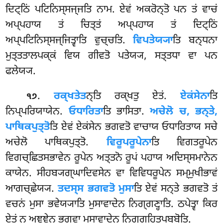
ਦਿਟ੍ਠਿਂ ਪਟਿਨਿਸ੍ਸਜ੍ਜਤਿ ਨਾਮ. ਏਵਂ ਅਕਰੋਨ੍ਤੋ ਪਨ ਤਂ ਵਾਚਂ
ਅਪ੍ਪਹਾਯ ਤਂ ਚਿਤ੍ਤਂ ਅਪ੍ਪਹਾਯ ਤਂ ਦਿਟ੍ਠਿਂ
ਅਪ੍ਪਟਿਨਿਸ੍ਸਜ੍ਜਿਤ੍ਵਾਤਿ ਵੁਚ੍ਚਤਿ.
ਵਿਪਤੇਯ੍ਯਾ
ਤਿ ਬਨ੍ਧਨਾ
ਮੁਤ੍ਤਤਾਲਪਕ੍ਕਂ ਵਿਯ ਗੀਵਤੋ ਪਤੇਯ੍ਯ, ਸਤ੍ਤਧਾ ਵਾ ਪਨ
ਫਲੇਯ੍ਯ.
.
ਰਕ੍ਖਤੇਤ
ਨ੍ਤਿ
ਰਕ੍ਖਤੁ ਏਤਂ.
ਏਕਂਸੇਨਾ
ਤਿ
੧੭
ਨਿਪ੍ਪਰਿਯਾਯੇਨ.
ਓਧਾਰਿਤਾ
ਤਿ ਭਾਸਿਤਾ.
ਅਚੇਲੋ
ਚ, ਭਨ੍ਤੇ,
ਪਾਥਿਕਪੁਤ੍ਤੋ
ਤਿ ਏਵਂ ਏਕਂਸੇਨ ਭਗਵਤੋ ਵਾਚਾਯ ਓਧਾਰਿਤਾਯ ਸਚੇ
ਅਚੇਲੋ ਪਾਥਿਕਪੁਤ੍ਤੋ.
ਵਿਰੂਪਰੂਪੇਨਾ
ਤਿ ਵਿਗਤਰੂਪੇਨ
ਵਿਗਚ੍ਛਿਤਸਭਾਵੇਨ ਰੂਪੇਨ ਅਤ੍ਤਨੋ ਰੂਪਂ ਪਹਾਯ ਅਦਿਸ੍ਸਮਾਨੇਨ
ਕਾਯੇਨ. ਸੀਹਬ੍ਯਗ੍ਘਾਦਿਵਸੇਨ ਵਾ ਵਿਵਿਧਰੂਪੇਨ ਸਮ੍ਮੁਖੀਭਾਵਂ
ਆਗਚ੍ਛੇਯ੍ਯ.
ਤਦਸ੍ਸ ਭਗਵਤੋ ਮੁਸਾ
ਤਿ ਏਵਂ ਸਨ੍ਤੇ ਭਗਵਤੋ ਤਂ
ਵਚਨਂ ਮੁਸਾ ਭਵੇਯ੍ਯਾਤਿ ਮੁਸਾਵਾਦੇਨ ਨਿਗ੍ਗਣ੍ਹਾਤਿ. ਠਪੇਤ੍ਵਾ ਕਿਰ
ਏਤਂ ਨ ਅਞ੍ਞੇਨ ਭਗਵਾ ਮੁਸਾਵਾਦੇਨ ਨਿਗ੍ਗਹਿਤਪੁਬ੍ਬੋਤਿ.