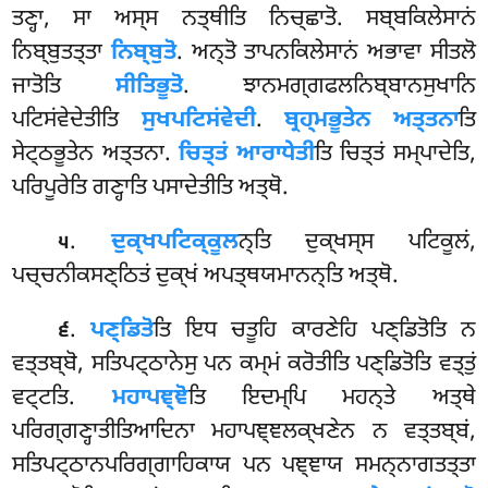
ਤਣ੍ਹਾ, ਸਾ ਅਸ੍ਸ ਨਤ੍ਥੀਤਿ ਨਿਚ੍ਛਾਤੋ. ਸਬ੍ਬਕਿਲੇਸਾਨਂ
ਨਿਬ੍ਬੁਤਤ੍ਤਾ
ਨਿਬ੍ਬੁਤੋ
. ਅਨ੍ਤੋ ਤਾਪਨਕਿਲੇਸਾਨਂ ਅਭਾਵਾ ਸੀਤਲੋ
ਜਾਤੋਤਿ
ਸੀਤਿਭੂਤੋ
. ਝਾਨਮਗ੍ਗਫਲਨਿਬ੍ਬਾਨਸੁਖਾਨਿ
ਪਟਿਸਂਵੇਦੇਤੀਤਿ
ਸੁਖਪਟਿਸਂਵੇਦੀ
.
ਬ੍ਰਹ੍ਮਭੂਤੇਨ ਅਤ੍ਤਨਾ
ਤਿ
ਸੇਟ੍ਠਭੂਤੇਨ ਅਤ੍ਤਨਾ.
ਚਿਤ੍ਤਂ ਆਰਾਧੇਤੀ
ਤਿ ਚਿਤ੍ਤਂ ਸਮ੍ਪਾਦੇਤਿ,
ਪਰਿਪੂਰੇਤਿ ਗਣ੍ਹਾਤਿ ਪਸਾਦੇਤੀਤਿ ਅਤ੍ਥੋ.
.
ਦੁਕ੍ਖਪਟਿਕ੍ਕੂਲ
ਨ੍ਤਿ ਦੁਕ੍ਖਸ੍ਸ ਪਟਿਕੂਲਂ,
੫
ਪਚ੍ਚਨੀਕਸਣ੍ਠਿਤਂ ਦੁਕ੍ਖਂ ਅਪਤ੍ਥਯਮਾਨਨ੍ਤਿ ਅਤ੍ਥੋ.
.
ਪਣ੍ਡਿਤੋ
ਤਿ ਇਧ ਚਤੂਹਿ ਕਾਰਣੇਹਿ ਪਣ੍ਡਿਤੋਤਿ ਨ
੬
ਵਤ੍ਤਬ੍ਬੋ, ਸਤਿਪਟ੍ਠਾਨੇਸੁ ਪਨ ਕਮ੍ਮਂ ਕਰੋਤੀਤਿ ਪਣ੍ਡਿਤੋਤਿ ਵਤ੍ਤੁਂ
ਵਟ੍ਟਤਿ.
ਮਹਾਪਞ੍ਞੋ
ਤਿ ਇਦਮ੍ਪਿ ਮਹਨ੍ਤੇ ਅਤ੍ਥੇ
ਪਰਿਗ੍ਗਣ੍ਹਾਤੀਤਿਆਦਿਨਾ ਮਹਾਪਞ੍ਞਲਕ੍ਖਣੇਨ ਨ ਵਤ੍ਤਬ੍ਬਂ,
ਸਤਿਪਟ੍ਠਾਨਪਰਿਗ੍ਗਾਹਿਕਾਯ ਪਨ ਪਞ੍ਞਾਯ ਸਮਨ੍ਨਾਗਤਤ੍ਤਾ