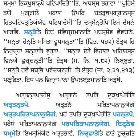
ਸਮ੍ਮਾ ਭਿਕ੍ਖੁਸਙ੍ਘੋ ਪਟਿਪਾਦਿਤੋ’’ਤਿ. ਅਥਸ੍ਸ ਭਗਵਾ ‘‘ਪੁਰਿਮੇ
ਤਯੋ ਪੁਗ੍ਗਲੇ ਪਹਾਯ ਉਪਰਿ ਚਤੁਤ੍ਥਪੁਗ੍ਗਲਸ੍ਸ
ਹਿਤਪਟਿਪਤ੍ਤਿਯਂਯੇਵ ਪਟਿਪਾਦੇਮੀ’’ਤਿ ਦਸ੍ਸੇਨ੍ਤੋਪਿ ਇਮਂ ਦੇਸਨਂ
ਆਰਭਿ.
ਸਨ੍ਤੋ
ਤਿ ਇਦਂ ਸਂਵਿਜ੍ਜਮਾਨਾਤਿ ਪਦਸ੍ਸੇਵ ਵੇਵਚਨਂ.
‘‘ਸਨ੍ਤਾ ਹੋਨ੍ਤਿ ਸਮਿਤਾ ਵੂਪਸਨ੍ਤਾ’’ਤਿ (ਵਿਭ. ੫੪੨) ਏਤ੍ਥ ਹਿ
ਨਿਰੁਦ੍ਧਾ ਸਨ੍ਤਾਤਿ ਵੁਤ੍ਤਾ. ‘‘ਸਨ੍ਤਾ ਏਤੇ ਵਿਹਾਰਾ ਅਰਿਯਸ੍ਸ
ਵਿਨਯੇ ਵੁਚ੍ਚਨ੍ਤੀ’’ਤਿ ਏਤ੍ਥ (ਮ. ਨਿ. ੧.੮੨) ਨਿਬ੍ਬੁਤਾ.
‘‘ਸਨ੍ਤੋ ਹਵੇ ਸਬ੍ਭਿ ਪਵੇਦਯਨ੍ਤੀ’’ਤਿ ਏਤ੍ਥ (ਜਾ. ੨.੨੧.੪੧੩)
ਪਣ੍ਡਿਤਾ. ਇਧ ਪਨ ਵਿਜ੍ਜਮਾਨਾ ਉਪਲਬ੍ਭਮਾਨਾਤਿ ਅਤ੍ਥੋ.
ਅਤ੍ਤਨ੍ਤਪਾਦੀਸੁ
ਅਤ੍ਤਾਨਂ ਤਪਤਿ ਦੁਕ੍ਖਾਪੇਤੀਤਿ
ਅਤ੍ਤਨ੍ਤਪੋ
. ਅਤ੍ਤਨੋ
ਪਰਿਤਾਪਨਾਨੁਯੋਗਂ
ਅਤ੍ਤਪਰਿਤਾਪਨਾਨੁਯੋਗਂ
. ਪਰਂ ਤਪਤਿ ਦੁਕ੍ਖਾਪੇਤੀਤਿ
ਪਰਨ੍ਤਪੋ
.
ਪਰੇਸਂ ਪਰਿਤਾਪਨਾਨੁਯੋਗਂ
ਪਰਪਰਿਤਾਪਨਾਨੁਯੋਗਂ
.
ਦਿਟ੍ਠੇਵ
ਧਮ੍ਮੇ
ਤਿ ਇਮਸ੍ਮਿਂਯੇਵ ਅਤ੍ਤਭਾਵੇ.
ਨਿਚ੍ਛਾਤੋ
ਤਿ ਛਾਤਂ ਵੁਚ੍ਚਤਿ