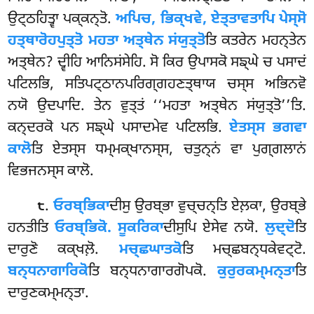
ਉਟ੍ਠਹਿਤ੍ਵਾ ਪਕ੍ਕਨ੍ਤੋ.
ਅਪਿਚ, ਭਿਕ੍ਖਵੇ, ਏਤ੍ਤਾਵਤਾਪਿ ਪੇਸ੍ਸੋ
ਹਤ੍ਥਾਰੋਹਪੁਤ੍ਤੋ ਮਹਤਾ ਅਤ੍ਥੇਨ ਸਂਯੁਤ੍ਤੋ
ਤਿ ਕਤਰੇਨ ਮਹਨ੍ਤੇਨ
ਅਤ੍ਥੇਨ? ਦ੍ਵੀਹਿ
ਆਨਿਸਂਸੇਹਿ. ਸੋ ਕਿਰ ਉਪਾਸਕੋ ਸਙ੍ਘੇ ਚ ਪਸਾਦਂ
ਪਟਿਲਭਿ, ਸਤਿਪਟ੍ਠਾਨਪਰਿਗ੍ਗਹਣਤ੍ਥਾਯ ਚਸ੍ਸ ਅਭਿਨਵੋ
ਨਯੋ ਉਦਪਾਦਿ. ਤੇਨ ਵੁਤ੍ਤਂ ‘‘ਮਹਤਾ ਅਤ੍ਥੇਨ ਸਂਯੁਤ੍ਤੋ’’ਤਿ.
ਕਨ੍ਦਰਕੋ ਪਨ ਸਙ੍ਘੇ ਪਸਾਦਮੇਵ
ਪਟਿਲਭਿ.
ਏਤਸ੍ਸ ਭਗਵਾ
ਕਾਲੋ
ਤਿ ਏਤਸ੍ਸ ਧਮ੍ਮਕ੍ਖਾਨਸ੍ਸ, ਚਤੁਨ੍ਨਂ ਵਾ ਪੁਗ੍ਗਲਾਨਂ
ਵਿਭਜਨਸ੍ਸ ਕਾਲੋ.
.
ਓਰਬ੍ਭਿਕਾ
ਦੀਸੁ ਉਰਬ੍ਭਾ ਵੁਚ੍ਚਨ੍ਤਿ ਏਲ਼ਕਾ, ਉਰਬ੍ਭੇ
੮
ਹਨਤੀਤਿ
ਓਰਬ੍ਭਿਕੋ. ਸੂਕਰਿਕਾ
ਦੀਸੁਪਿ ਏਸੇਵ ਨਯੋ.
ਲੁਦ੍ਦੋ
ਤਿ
ਦਾਰੁਣੋ ਕਕ੍ਖਲ਼ੋ.
ਮਚ੍ਛਘਾਤਕੋ
ਤਿ ਮਚ੍ਛਬਨ੍ਧਕੇਵਟ੍ਟੋ.
ਬਨ੍ਧਨਾਗਾਰਿਕੋ
ਤਿ ਬਨ੍ਧਨਾਗਾਰਗੋਪਕੋ.
ਕੁਰੁਰਕਮ੍ਮਨ੍ਤਾ
ਤਿ
ਦਾਰੁਣਕਮ੍ਮਨ੍ਤਾ.