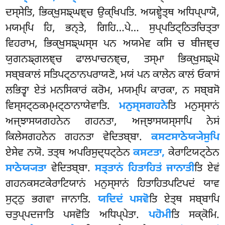
ਦਸ੍ਸੇਤਿ, ਭਿਕ੍ਖੁਸਙ੍ਘਞ੍ਚ ਉਕ੍ਖਿਪਤਿ. ਅਯਞ੍ਹੇਤ੍ਥ ਅਧਿਪ੍ਪਾਯੋ,
ਮਯਮ੍ਪਿ ਹਿ, ਭਨ੍ਤੇ, ਗਿਹਿ…ਪੇ… ਸੁਪ੍ਪਤਿਟ੍ਠਿਤਚਿਤ੍ਤਾ
ਵਿਹਰਾਮ, ਭਿਕ੍ਖੁਸਙ੍ਘਸ੍ਸ ਪਨ ਅਯਮੇਵ ਕਸਿ ਚ ਬੀਜਞ੍ਚ
ਯੁਗਨਙ੍ਗਲਞ੍ਚ ਫਾਲਪਾਚਨਞ੍ਚ, ਤਸ੍ਮਾ ਭਿਕ੍ਖੁਸਙ੍ਘੋ
ਸਬ੍ਬਕਾਲਂ ਸਤਿਪਟ੍ਠਾਨਪਰਾਯਣੋ, ਮਯਂ
ਪਨ ਕਾਲੇਨ ਕਾਲਂ ਓਕਾਸਂ
ਲਭਿਤ੍ਵਾ ਏਤਂ ਮਨਸਿਕਾਰਂ ਕਰੋਮ, ਮਯਮ੍ਪਿ ਕਾਰਕਾ, ਨ ਸਬ੍ਬਸੋ
ਵਿਸ੍ਸਟ੍ਠਕਮ੍ਮਟ੍ਠਾਨਾਯੇਵਾਤਿ.
ਮਨੁਸ੍ਸਗਹਨੇ
ਤਿ
ਮਨੁਸ੍ਸਾਨਂ
ਅਜ੍ਝਾਸਯਗਹਨੇਨ ਗਹਨਤਾ, ਅਜ੍ਝਾਸਯਸ੍ਸਾਪਿ ਨੇਸਂ
ਕਿਲੇਸਗਹਨੇਨ ਗਹਨਤਾ ਵੇਦਿਤਬ੍ਬਾ.
ਕਸਟਸਾਠੇਯ੍ਯੇਸੁਪਿ
ਏਸੇਵ ਨਯੋ. ਤਤ੍ਥ ਅਪਰਿਸੁਦ੍ਧਟ੍ਠੇਨ
ਕਸਟਤਾ,
ਕੇਰਾਟਿਯਟ੍ਠੇਨ
ਸਾਠੇਯ੍ਯਤਾ
ਵੇਦਿਤਬ੍ਬਾ.
ਸਤ੍ਤਾਨਂ ਹਿਤਾਹਿਤਂ ਜਾਨਾਤੀ
ਤਿ ਏਵਂ
ਗਹਨਕਸਟਕੇਰਾਟਿਯਾਨਂ ਮਨੁਸ੍ਸਾਨਂ ਹਿਤਾਹਿਤਪਟਿਪਦਂ ਯਾਵ
ਸੁਟ੍ਠੁ ਭਗਵਾ ਜਾਨਾਤਿ.
ਯਦਿਦਂ ਪਸਵੋ
ਤਿ ਏਤ੍ਥ ਸਬ੍ਬਾਪਿ
ਚਤੁਪ੍ਪਦਜਾਤਿ ਪਸਵੋਤਿ ਅਧਿਪ੍ਪੇਤਾ.
ਪਹੋਮੀ
ਤਿ ਸਕ੍ਕੋਮਿ.