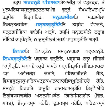
ਤਤ੍ਥ
ਅਰਹਨ੍ਤੋ ਖੀਣਾਸਵਾ
ਤਿਆਦੀਸੁ ਯਂ ਵਤ੍ਤਬ੍ਬਂ, ਤਂ
ਮੂਲਪਰਿਯਾਯਸੁਤ੍ਤਵਣ੍ਣਨਾਯਮੇਵ ਵੁਤ੍ਤਂ. ਸੇਖਪਟਿਪਦਮ੍ਪਿ
ਤਤ੍ਥੇਵ ਵਿਤ੍ਥਾਰਿਤਂ.
ਸਨ੍ਤਤਸੀਲਾ
ਤਿ ਸਤਤਸੀਲਾ
ਨਿਰਨ੍ਤਰਸੀਲਾ.
ਸਨ੍ਤਤਵੁਤ੍ਤਿਨੋ
ਤਿ
ਤਸ੍ਸੇਵ
ਵੇਵਚਨਂ,
ਸਨ੍ਤਤਜੀਵਿਕਾ ਵਾਤਿਪਿ ਅਤ੍ਥੋ. ਤਸ੍ਮਿਂ ਸਨ੍ਤਤਸੀਲੇ ਠਤ੍ਵਾਵ
ਜੀਵਿਕਂ ਕਪ੍ਪੇਨ੍ਤਿ, ਨ ਦੁਸ੍ਸੀਲ੍ਯਂ ਮਰਣਂ ਪਾਪੁਣਨ੍ਤੀਤਿ ਅਤ੍ਥੋ.
ਨਿਪਕਾ
ਤਿ ਨੇਪਕ੍ਕੇਨ ਸਮਨ੍ਨਾਗਤਾ ਪਞ੍ਞਵਨ੍ਤੋ.
ਨਿਪਕਵੁਤ੍ਤਿਨੋ
ਤਿ ਪਞ੍ਞਾਯ ਵੁਤ੍ਤਿਨੋ, ਪਞ੍ਞਾਯ ਠਤ੍ਵਾ ਜੀਵਿਕਂ
ਕਪ੍ਪੇਨ੍ਤਿ. ਯਥਾ ਏਕਚ੍ਚੋ ਸਾਸਨੇ ਪਬ੍ਬਜਿਤ੍ਵਾਪਿ
ਜੀਵਿਤਕਾਰਣਾ
ਛਸੁ ਅਗੋਚਰੇਸੁ ਚਰਤਿ, ਵੇਸਿਯਾਗੋਚਰੋ ਹੋਤਿ,
ਵਿਧਵਥੁਲ੍ਲਕੁਮਾਰਿਕਪਣ੍ਡਕਪਾਨਾਗਾਰਭਿਕ੍ਖੁਨਿਗੋਚਰੋ ਹੋਤਿ.
ਸਂਸਟ੍ਠੋ ਵਿਹਰਤਿ ਰਾਜੂਹਿ ਰਾਜਮਹਾਮਤ੍ਤੇਹਿ ਤਿਤ੍ਥਿਯੇਹਿ
ਤਿਤ੍ਥਿਯਸਾਵਕੇਹਿ ਅਨਨੁਲੋਮਿਕੇਨ ਗਿਹਿਸਂਸਗ੍ਗੇਨ (ਵਿਭ.
੫੧੪), ਵੇਜ੍ਜਕਮ੍ਮਂ ਕਰੋਤਿ, ਦੂਤਕਮ੍ਮਂ ਕਰੋਤਿ, ਪਹਿਣਕਮ੍ਮਂ