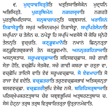
.
ਮੁਦ੍ਧਾਵਸਿਤ੍ਤੋ
ਤਿ
ਖਤ੍ਤਿਯਾਭਿਸੇਕੇਨ ਮੁਦ੍ਧਨਿ
੯
ਅਭਿਸਿਤ੍ਤੋ.
ਪੁਰਤ੍ਥਿਮੇਨ ਨਗਰਸ੍ਸਾ
ਤਿ ਨਗਰਤੋ
ਪੁਰਤ੍ਥਿਮਦਿਸਾਯ.
ਸਨ੍ਥਾਗਾਰ
ਨ੍ਤਿ ਯਞ੍ਞਸਾਲਂ.
ਖਰਾਜਿਨਂ
ਨਿਵਾਸੇਤ੍ਵਾ
ਤਿ ਸਖੁਰਂ ਅਜਿਨਚਮ੍ਮਂ ਨਿਵਾਸੇਤ੍ਵਾ.
ਸਪ੍ਪਿਤੇਲੇਨਾ
ਤਿ
ਸਪ੍ਪਿਨਾ ਚ ਤੇਲੇਨ ਚ. ਠਪੇਤ੍ਵਾ ਹਿ ਸਪ੍ਪਿਂ ਅਵਸੇਸੋ ਯੋ ਕੋਚਿ ਸ੍ਨੇਹੋ
ਤੇਲਨ੍ਤਿ ਵੁਚ੍ਚਤਿ.
ਕਣ੍ਡੂਵਮਾਨੋ
ਤਿ ਨਖਾਨਂ ਛਿਨ੍ਨਤ੍ਤਾ
ਕਣ੍ਡੂਵਿਤਬ੍ਬਕਾਲੇ ਤੇਨ ਕਣ੍ਡੂਵਮਾਨੋ.
ਅਨਨ੍ਤਰਹਿਤਾਯਾ
ਤਿ
ਅਸਨ੍ਥਤਾਯ.
ਸਰੂਪਵਚ੍ਛਾਯਾ
ਤਿ ਸਦਿਸਵਚ੍ਛਾਯ. ਸਚੇ ਗਾਵੀ
ਸੇਤਾ ਹੋਤਿ, ਵਚ੍ਛੋਪਿ ਸੇਤਕੋਵ. ਸਚੇ ਗਾਵੀ ਕਬਰਾ ਵਾ ਰਤ੍ਤਾ ਵਾ,
ਵਚ੍ਛੋਪਿ ਤਾਦਿਸੋ ਵਾਤਿ ਏਵਂ ਸਰੂਪਵਚ੍ਛਾਯ.
ਸੋ ਏਵਮਾਹਾ
ਤਿ ਸੋ
ਰਾਜਾ ਏਵਂ ਵਦੇਤਿ.
ਵਚ੍ਛਤਰਾ
ਤਿ ਤਰੁਣਵਚ੍ਛਕਭਾਵਂ ਅਤਿਕ੍ਕਨ੍ਤਾ
ਬਲਵਵਚ੍ਛਾ.
ਵਚ੍ਛਤਰੀ
ਸੁਪਿ ਏਸੇਵ ਨਯੋ.
ਬਰਿਹਿਸਤ੍ਥਾਯਾ
ਤਿ
ਪਰਿਕ੍ਖੇਪਕਰਣਤ੍ਥਾਯ ਚੇਵ ਯਞ੍ਞਭੂਮਿਯਂ ਅਤ੍ਥਰਣਤ੍ਥਾਯ ਚ.
ਸੇਸਂ ਹੇਟ੍ਠਾ ਤਤ੍ਥ ਤਤ੍ਥ ਵਿਤ੍ਥਾਰਿਤਤ੍ਤਾ ਉਤ੍ਤਾਨਮੇਵਾਤਿ.