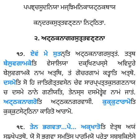
ਪਪਞ੍ਚਸੂਦਨਿਯਾ ਮਜ੍ਝਿਮਨਿਕਾਯਟ੍ਠਕਥਾਯ
ਕਨ੍ਦਰਕਸੁਤ੍ਤਵਣ੍ਣਨਾ ਨਿਟ੍ਠਿਤਾ.
੨. ਅਟ੍ਠਕਨਾਗਰਸੁਤ੍ਤਵਣ੍ਣਨਾ
.
ਏਵਂ
ਮੇ ਸੁਤ
ਨ੍ਤਿ ਅਟ੍ਠਕਨਾਗਰਸੁਤ੍ਤਂ. ਤਤ੍ਥ
੧੭
ਬੇਲੁਵਗਾਮਕੇ
ਤਿ ਵੇਸਾਲਿਯਾ ਦਕ੍ਖਿਣਪਸ੍ਸੇ ਅਵਿਦੂਰੇ
ਬੇਲੁਵਗਾਮਕੋ ਨਾਮ ਅਤ੍ਥਿ, ਤਂ ਗੋਚਰਗਾਮਂ ਕਤ੍ਵਾਤਿ ਅਤ੍ਥੋ.
ਦਸਮੋ
ਤਿ
ਸੋ ਹਿ ਜਾਤਿਗੋਤ੍ਤਵਸੇਨ ਚੇਵ
ਸਾਰਪ੍ਪਤ੍ਤਕੁਲਗਣਨਾਯ
ਚ ਦਸਮੇ ਠਾਨੇ ਗਣੀਯਤਿ, ਤੇਨਸ੍ਸ ਦਸਮੋਤ੍ਵੇਵ ਨਾਮਂ ਜਾਤਂ.
ਅਟ੍ਠਕਨਾਗਰੋ
ਤਿ ਅਟ੍ਠਕਨਗਰਵਾਸੀ.
ਕੁਕ੍ਕੁਟਾਰਾਮੋ
ਤਿ
ਕੁਕ੍ਕੁਟਸੇਟ੍ਠਿਨਾ ਕਾਰਿਤੋ ਆਰਾਮੋ.
.
ਤੇਨ ਭਗਵਤਾ…ਪੇ… ਅਕ੍ਖਾਤੋ
ਤਿ ਏਤ੍ਥ ਅਯਂ
੧੮
ਸਙ੍ਖੇਪਤ੍ਥੋ, ਯੋ ਸੋ ਭਗਵਾ ਸਮਤਿਂਸ ਪਾਰਮਿਯੋ ਪੂਰੇਤ੍ਵਾ ਸਬ੍ਬਕਿਲੇਸੇ