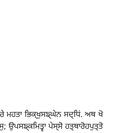
ੇ ਮਹਤਾ ਭਿਕ੍ਖੁਸਙ੍ਘੇਨ ਸਦ੍ਧਿਂ. ਅਥ ਖੋ
 ਉਪਸਙ੍ਕਮਿਤ੍ਵਾ ਪੇਸ੍ਸੋ ਹਤ੍ਥਾਰੋਹਪੁਤ੍ਤੋ