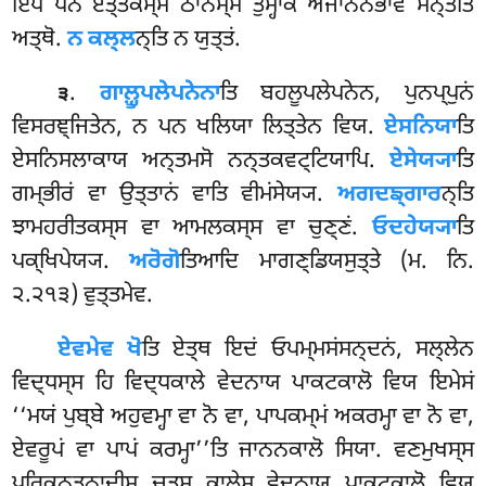
ਇਧ ਪਨ ਏਤ੍ਤਕਸ੍ਸ ਠਾਨਸ੍ਸ ਤੁਮ੍ਹਾਕਂ ਅਜਾਨਨਭਾਵੇ ਸਨ੍ਤੇਤਿ
ਅਤ੍ਥੋ.
ਨ ਕਲ੍ਲ
ਨ੍ਤਿ ਨ ਯੁਤ੍ਤਂ.
.
ਗਾਲ਼੍ਹੂਪਲੇਪਨੇਨਾ
ਤਿ
ਬਹਲੂਪਲੇਪਨੇਨ, ਪੁਨਪ੍ਪੁਨਂ
੩
ਵਿਸਰਞ੍ਜਿਤੇਨ, ਨ ਪਨ ਖਲਿਯਾ ਲਿਤ੍ਤੇਨ ਵਿਯ.
ਏਸਨਿਯਾ
ਤਿ
ਏਸਨਿਸਲਾਕਾਯ ਅਨ੍ਤਮਸੋ ਨਨ੍ਤਕਵਟ੍ਟਿਯਾਪਿ.
ਏਸੇਯ੍ਯਾ
ਤਿ
ਗਮ੍ਭੀਰਂ ਵਾ ਉਤ੍ਤਾਨਂ ਵਾਤਿ ਵੀਮਂਸੇਯ੍ਯ.
ਅਗਦਙ੍ਗਾਰ
ਨ੍ਤਿ
ਝਾਮਹਰੀਤਕਸ੍ਸ ਵਾ ਆਮਲਕਸ੍ਸ ਵਾ ਚੁਣ੍ਣਂ.
ਓਦਹੇਯ੍ਯਾ
ਤਿ
ਪਕ੍ਖਿਪੇਯ੍ਯ.
ਅਰੋਗੋ
ਤਿਆਦਿ ਮਾਗਣ੍ਡਿਯਸੁਤ੍ਤੇ (ਮ. ਨਿ.
੨.੨੧੩) ਵੁਤ੍ਤਮੇਵ.
ਏਵਮੇਵ ਖੋ
ਤਿ ਏਤ੍ਥ ਇਦਂ ਓਪਮ੍ਮਸਂਸਨ੍ਦਨਂ, ਸਲ੍ਲੇਨ
ਵਿਦ੍ਧਸ੍ਸ ਹਿ ਵਿਦ੍ਧਕਾਲੇ ਵੇਦਨਾਯ ਪਾਕਟਕਾਲੋ ਵਿਯ ਇਮੇਸਂ
‘‘ਮਯਂ ਪੁਬ੍ਬੇ ਅਹੁਵਮ੍ਹਾ ਵਾ ਨੋ ਵਾ, ਪਾਪਕਮ੍ਮਂ ਅਕਰਮ੍ਹਾ
ਵਾ ਨੋ ਵਾ,
ਏਵਰੂਪਂ ਵਾ ਪਾਪਂ ਕਰਮ੍ਹਾ’’ਤਿ ਜਾਨਨਕਾਲੋ ਸਿਯਾ. ਵਣਮੁਖਸ੍ਸ
ਪਰਿਕਨ੍ਤਨਾਦੀਸੁ ਚਤੂਸੁ ਕਾਲੇਸੁ ਵੇਦਨਾਯ ਪਾਕਟਕਾਲੋ ਵਿਯ