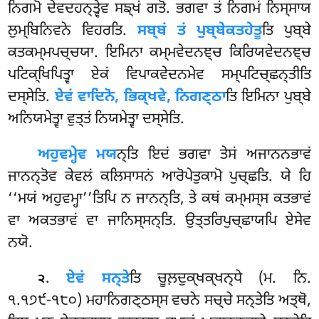
ਨਿਗਮੋ ਦੇਵਦਹਨ੍ਤ੍ਵੇਵ ਸਙ੍ਖਂ ਗਤੋ. ਭਗਵਾ ਤਂ ਨਿਗਮਂ ਨਿਸ੍ਸਾਯ
ਲੁਮ੍ਬਿਨਿਵਨੇ ਵਿਹਰਤਿ.
ਸਬ੍ਬਂ ਤਂ ਪੁਬ੍ਬੇਕਤਹੇਤੂ
ਤਿ ਪੁਬ੍ਬੇ
ਕਤਕਮ੍ਮਪਚ੍ਚਯਾ. ਇਮਿਨਾ ਕਮ੍ਮਵੇਦਨਞ੍ਚ ਕਿਰਿਯਵੇਦਨਞ੍ਚ
ਪਟਿਕ੍ਖਿਪਿਤ੍ਵਾ ਏਕਂ ਵਿਪਾਕਵੇਦਨਮੇਵ ਸਮ੍ਪਟਿਚ੍ਛਨ੍ਤੀਤਿ
ਦਸ੍ਸੇਤਿ.
ਏਵਂ ਵਾਦਿਨੋ, ਭਿਕ੍ਖਵੇ, ਨਿਗਣ੍ਠਾ
ਤਿ ਇਮਿਨਾ ਪੁਬ੍ਬੇ
ਅਨਿਯਮੇਤ੍ਵਾ ਵੁਤ੍ਤਂ ਨਿਯਮੇਤ੍ਵਾ ਦਸ੍ਸੇਤਿ.
ਅਹੁਵਮ੍ਹੇਵ
ਮਯ
ਨ੍ਤਿ ਇਦਂ ਭਗਵਾ ਤੇਸਂ ਅਜਾਨਨਭਾਵਂ
ਜਾਨਨ੍ਤੋਵ ਕੇਵਲਂ ਕਲਿਸਾਸਨਂ ਆਰੋਪੇਤੁਕਾਮੋ
ਪੁਚ੍ਛਤਿ. ਯੇ ਹਿ
‘‘ਮਯਂ ਅਹੁਵਮ੍ਹਾ’’ਤਿਪਿ ਨ ਜਾਨਨ੍ਤਿ, ਤੇ ਕਥਂ ਕਮ੍ਮਸ੍ਸ ਕਤਭਾਵਂ
ਵਾ ਅਕਤਭਾਵਂ ਵਾ ਜਾਨਿਸ੍ਸਨ੍ਤਿ. ਉਤ੍ਤਰਿਪੁਚ੍ਛਾਯਪਿ ਏਸੇਵ
ਨਯੋ.
.
ਏਵਂ ਸਨ੍ਤੇ
ਤਿ ਚੂਲ਼ਦੁਕ੍ਖਕ੍ਖਨ੍ਧੇ (ਮ. ਨਿ.
੨
੧.੧੭੯-੧੮੦) ਮਹਾਨਿਗਣ੍ਠਸ੍ਸ ਵਚਨੇ ਸਚ੍ਚੇ ਸਨ੍ਤੇਤਿ ਅਤ੍ਥੋ,