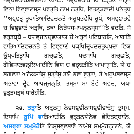
ਪਞ੍ਚਵੋਕਾਰਭਵਵਸੇਨ ਕਥਿਤੋ. ਪਞ੍ਚਵੋਕਾਰੇ ਹਿ ਏਤ੍ਤਕੇ ਖਨ੍ਧੇ
ਵਿਨਾ ਵਿਞ੍ਞਾਣਸ੍ਸ ਪਵਤ੍ਤਿ ਨਾਮ ਨਤ੍ਥਿ. ਵਿਤਣ੍ਡਵਾਦੀ ਪਨੇਤ੍ਥ
‘‘ਅਞ੍ਞਤ੍ਰ ਰੂਪਾਤਿਆਦਿਵਚਨਤੋ ਅਰੂਪਭਵੇਪਿ ਰੂਪਂ, ਅਸਞ੍ਞਾਭਵੇ
ਚ ਵਿਞ੍ਞਾਣਂ ਅਤ੍ਥਿ, ਤਥਾ ਨਿਰੋਧਸਮਾਪਨ੍ਨਸ੍ਸਾ’’ਤਿ ਵਦਤਿ. ਸੋ
ਵਤ੍ਤਬ੍ਬੋ – ਬ੍ਯਞ੍ਜਨਚ੍ਛਾਯਾਯ ਚੇ ਅਤ੍ਥਂ ਪਟਿਬਾਹਸਿ, ਆਗਤਿਂ
ਵਾਤਿਆਦਿਵਚਨਤੋ ਤਂ ਵਿਞ੍ਞਾਣਂ ਪਕ੍ਖਿਦ੍ਵਿਪਦਚਤੁਪ੍ਪਦਾ ਵਿਯ
ਉਪ੍ਪਤਿਤ੍ਵਾਪਿ ਗਚ੍ਛਤਿ, ਪਦਸਾਪਿ ਗਚ੍ਛਤਿ,
ਗੋਵਿਸਾਣਵਲ੍ਲਿਆਦੀਨਿ ਵਿਯ ਚ ਵਡ੍ਢਤੀਤਿ ਆਪਜ੍ਜਤਿ. ਯੇ ਚ
ਭਗਵਤਾ ਅਨੇਕਸਤੇਸੁ ਸੁਤ੍ਤੇਸੁ ਤਯੋ ਭਵਾ ਵੁਤ੍ਤਾ, ਤੇ ਅਰੂਪਭਵਸ੍ਸ
ਅਭਾਵਾ ਦ੍ਵੇਵ ਆਪਜ੍ਜਨ੍ਤਿ. ਤਸ੍ਮਾ ਮਾ ਏਵਂ ਅਵਚ, ਯਥਾ
ਵੁਤ੍ਤਮਤ੍ਥਂ ਧਾਰੇਹੀਤਿ.
.
ਤਤ੍ਰਾ
ਤਿ ਅਟ੍ਠਸੁ ਨੇਵਸਞ੍ਞੀਨਾਸਞ੍ਞੀਵਾਦੇਸੁ ਭੁਮ੍ਮਂ.
੨੪
ਇਧਾਪਿ
ਰੂਪਿਂ ਵਾ
ਤਿਆਦੀਨਿ ਵੁਤ੍ਤਨਯੇਨੇਵ ਵੇਦਿਤਬ੍ਬਾਨਿ.
ਅਸਞ੍ਞਾ ਸਮ੍ਮੋਹੋ
ਤਿ ਨਿਸ੍ਸਞ੍ਞਭਾਵੋ ਨਾਮੇਸ ਸਮ੍ਮੋਹਟ੍ਠਾਨਂ. ਯੋ