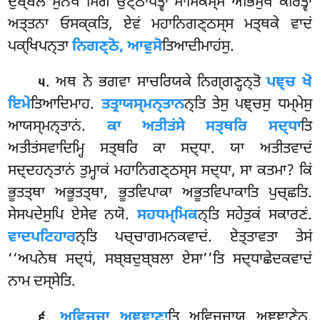
ਦੁਬ੍ਬਲੋ ਸੁਨਖੋ ਮਿਗਂ ਉਟ੍ਠਾਪੇਤ੍ਵਾ ਸਾਮਿਕਸ੍ਸ ਅਭਿਮੁਖਂ ਕਰਿਤ੍ਵਾ
ਅਤ੍ਤਨਾ ਓਸਕ੍ਕਤਿ, ਏਵਂ ਮਹਾਨਿਗਣ੍ਠਸ੍ਸ ਮਤ੍ਥਕੇ ਵਾਦਂ
ਪਕ੍ਖਿਪਨ੍ਤਾ
ਨਿਗਣ੍ਠੋ, ਆਵੁਸੋ
ਤਿਆਦੀਮਾਹਂਸੁ.
. ਅਥ ਨੇ
ਭਗਵਾ ਸਾਚਰਿਯਕੇ ਨਿਗ੍ਗਣ੍ਹਨ੍ਤੋ
ਪਞ੍ਚ ਖੋ
੫
ਇਮੇ
ਤਿਆਦਿਮਾਹ.
ਤਤ੍ਰਾਯਸ੍ਮਨ੍ਤਾਨ
ਨ੍ਤਿ
ਤੇਸੁ ਪਞ੍ਚਸੁ ਧਮ੍ਮੇਸੁ
ਆਯਸ੍ਮਨ੍ਤਾਨਂ.
ਕਾ ਅਤੀਤਂਸੇ ਸਤ੍ਥਰਿ ਸਦ੍ਧਾ
ਤਿ
ਅਤੀਤਂਸਵਾਦਿਮ੍ਹਿ ਸਤ੍ਥਰਿ ਕਾ ਸਦ੍ਧਾ. ਯਾ ਅਤੀਤਵਾਦਂ
ਸਦ੍ਦਹਨ੍ਤਾਨਂ ਤੁਮ੍ਹਾਕਂ ਮਹਾਨਿਗਣ੍ਠਸ੍ਸ ਸਦ੍ਧਾ, ਸਾ ਕਤਮਾ? ਕਿਂ
ਭੂਤਤ੍ਥਾ ਅਭੂਤਤ੍ਥਾ, ਭੂਤਵਿਪਾਕਾ ਅਭੂਤਵਿਪਾਕਾਤਿ ਪੁਚ੍ਛਤਿ.
ਸੇਸਪਦੇਸੁਪਿ ਏਸੇਵ ਨਯੋ.
ਸਹਧਮ੍ਮਿਕ
ਨ੍ਤਿ ਸਹੇਤੁਕਂ ਸਕਾਰਣਂ.
ਵਾਦਪਟਿਹਾਰ
ਨ੍ਤਿ ਪਚ੍ਚਾਗਮਨਕਵਾਦਂ. ਏਤ੍ਤਾਵਤਾ ਤੇਸਂ
‘‘ਅਪਨੇਥ ਸਦ੍ਧਂ, ਸਬ੍ਬਦੁਬ੍ਬਲਾ ਏਸਾ’’ਤਿ ਸਦ੍ਧਾਛੇਦਕਵਾਦਂ
ਨਾਮ ਦਸ੍ਸੇਤਿ.
.
ਅਵਿਜ੍ਜਾ ਅਞ੍ਞਾਣਾ
ਤਿ ਅਵਿਜ੍ਜਾਯ ਅਞ੍ਞਾਣੇਨ.
੬