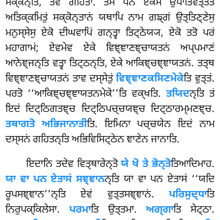
ਸਕ੍ਕੋਨ੍ਤਿ, ਤੇਵ ਗਹਿਤਾ. ਤੇਸਂ ਪਨ ਏਕੇਸਂ ਉਪਾਤਿਵਤ੍ਤਤਂ
ਅਤਿਕ੍ਕਮਿਤੁਂ ਸਕ੍ਕੋਨ੍ਤਾਨਂ ਯਥਾਪਿ ਨਾਮ ਗਙ੍ਗਂ ਉਤ੍ਤਿਣ੍ਣੇਸੁ
ਮਨੁਸ੍ਸੇਸੁ ਏਕੋ ਦੀਘਵਾਪਿਂ ਗਨ੍ਤ੍ਵਾ ਤਿਟ੍ਠੇਯ੍ਯ, ਏਕੋ ਤਤੋ ਪਰਂ
ਮਹਾਗਾਮਂ; ਏਵਮੇਵ ਏਕੇ ਵਿਞ੍ਞਾਣਞ੍ਚਾਯਤਨਂ ਅਪ੍ਪਮਾਣਂ
ਆਨੇਞ੍ਜਨ੍ਤਿ ਵਤ੍ਵਾ ਤਿਟ੍ਠਨ੍ਤਿ, ਏਕੇ ਆਕਿਞ੍ਚਞ੍ਞਾਯਤਨਂ. ਤਤ੍ਥ
ਵਿਞ੍ਞਾਣਞ੍ਚਾਯਤਨਂ ਤਾਵ ਦਸ੍ਸੇਤੁਂ
ਵਿਞ੍ਞਾਣਕਸਿਣਮੇਕੇ
ਤਿ ਵੁਤ੍ਤਂ.
ਪਰਤੋ ‘‘ਆਕਿਞ੍ਚਞ੍ਞਾਯਤਨਮੇਕੇ’’ਤਿ ਵਕ੍ਖਤਿ.
ਤਯਿਦ
ਨ੍ਤਿ ਤਂ
ਇਦਂ ਦਿਟ੍ਠਿਗਤਞ੍ਚ ਦਿਟ੍ਠਿਪਚ੍ਚਯਞ੍ਚ ਦਿਟ੍ਠਾਰਮ੍ਮਣਞ੍ਚ.
ਤਥਾਗਤੋ ਅਭਿਜਾਨਾਤੀ
ਤਿ. ਇਮਿਨਾ ਪਚ੍ਚਯੇਨ ਇਦਂ ਨਾਮ
ਦਸ੍ਸਨਂ ਗਹਿਤਨ੍ਤਿ ਅਭਿਵਿਸਿਟ੍ਠੇਨ ਞਾਣੇਨ ਜਾਨਾਤਿ.
ਇਦਾਨਿ ਤਦੇਵ ਵਿਤ੍ਥਾਰੇਨ੍ਤੋ
ਯੇ ਖੋ ਤੇ ਭੋਨ੍ਤੋ
ਤਿਆਦਿਮਾਹ.
ਯਾ ਵਾ ਪਨ ਏਤਾਸਂ ਸਞ੍ਞਾਨ
ਨ੍ਤਿ ਯਾ ਵਾ ਪਨ ਏਤਾਸਂ ‘‘ਯਦਿ
ਰੂਪਸਞ੍ਞਾਨ’’ਨ੍ਤਿ ਏਵਂ ਵੁਤ੍ਤਸਞ੍ਞਾਨਂ.
ਪਰਿਸੁਦ੍ਧਾ
ਤਿ
ਨਿਰੁਪਕ੍ਕਿਲੇਸਾ.
ਪਰਮਾ
ਤਿ ਉਤ੍ਤਮਾ.
ਅਗ੍ਗਾ
ਤਿ ਸੇਟ੍ਠਾ.