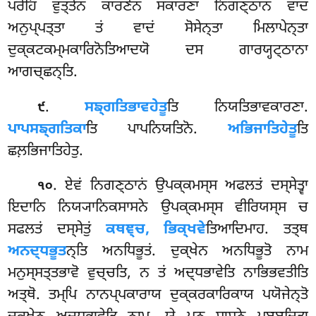
ਪਰੇਹਿ ਵੁਤ੍ਤੇਨ ਕਾਰਣੇਨ ਸਕਾਰਣਾ
ਨਿਗਣ੍ਠਾਨਂ ਵਾਦਂ
ਅਨੁਪ੍ਪਤ੍ਤਾ ਤਂ ਵਾਦਂ ਸੋਸੇਨ੍ਤਾ ਮਿਲਾਪੇਨ੍ਤਾ
ਦੁਕ੍ਕਟਕਮ੍ਮਕਾਰਿਨੋਤਿਆਦਯੋ ਦਸ ਗਾਰਯ੍ਹਟ੍ਠਾਨਾ
ਆਗਚ੍ਛਨ੍ਤਿ.
.
ਸਙ੍ਗਤਿਭਾਵਹੇਤੂ
ਤਿ ਨਿਯਤਿਭਾਵਕਾਰਣਾ.
੯
ਪਾਪਸਙ੍ਗਤਿਕਾ
ਤਿ ਪਾਪਨਿਯਤਿਨੋ.
ਅਭਿਜਾਤਿਹੇਤੂ
ਤਿ
ਛਲ਼ਭਿਜਾਤਿਹੇਤੁ.
. ਏਵਂ
ਨਿਗਣ੍ਠਾਨਂ ਉਪਕ੍ਕਮਸ੍ਸ ਅਫਲਤਂ ਦਸ੍ਸੇਤ੍ਵਾ
੧੦
ਇਦਾਨਿ ਨਿਯ੍ਯਾਨਿਕਸਾਸਨੇ ਉਪਕ੍ਕਮਸ੍ਸ ਵੀਰਿਯਸ੍ਸ ਚ
ਸਫਲਤਂ ਦਸ੍ਸੇਤੁਂ
ਕਥਞ੍ਚ, ਭਿਕ੍ਖਵੇ
ਤਿਆਦਿਮਾਹ. ਤਤ੍ਥ
ਅਨਦ੍ਧਭੂਤ
ਨ੍ਤਿ ਅਨਧਿਭੂਤਂ. ਦੁਕ੍ਖੇਨ ਅਨਧਿਭੂਤੋ ਨਾਮ
ਮਨੁਸ੍ਸਤ੍ਤਭਾਵੋ ਵੁਚ੍ਚਤਿ, ਨ ਤਂ ਅਦ੍ਧਭਾਵੇਤਿ ਨਾਭਿਭਵਤੀਤਿ
ਅਤ੍ਥੋ. ਤਮ੍ਪਿ ਨਾਨਪ੍ਪਕਾਰਾਯ ਦੁਕ੍ਕਰਕਾਰਿਕਾਯ ਪਯੋਜੇਨ੍ਤੋ