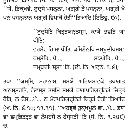
ਪੂਜਯਤੋ’’ਤਿਆਦਿ (ਧ. ਪ. ੧੯੫; ਅਪ. ਥੇਰ ੧.੧੦.੧), ਤਥਾ
‘‘ਯੇ, ਭਿਕ੍ਖਵੇ, ਬੁਦ੍ਧੇ ਪਸਨ੍ਨਾ, ਅਗ੍ਗੇ ਤੇ ਪਸਨ੍ਨਾ, ਅਗ੍ਗੇ ਖੋ
ਪਨ ਪਸਨ੍ਨਾਨਂ ਅਗ੍ਗੋ ਵਿਪਾਕੋ ਹੋਤੀ’’ਤਿਆਦਿ (ਇਤਿਵੁ. ੯੦).
‘‘ਬੁਦ੍ਧੋਤਿ
ਕਿਤ੍ਤਯਨ੍ਤਸ੍ਸ, ਕਾਯੇ ਭਵਤਿ ਯਾ
ਪੀਤਿ;
ਵਰਮੇਵ ਹਿ ਸਾ ਪੀਤਿ, ਕਸਿਣੇਨਪਿ ਜਮ੍ਬੁਦੀਪਸ੍ਸ;
ਧਮ੍ਮੋਤਿ…ਪੇ…, ਸਙ੍ਘੋਤਿ…ਪੇ…,
ਜਮ੍ਬੁਦੀਪਸ੍ਸਾ’’ਤਿ. (ਦੀ. ਨਿ. ਅਟ੍ਠ. ੧.੬);
ਤਥਾ ‘‘ਯਸ੍ਮਿਂ, ਮਹਾਨਾਮ, ਸਮਯੇ ਅਰਿਯਸਾਵਕੋ ਤਥਾਗਤਂ
ਅਨੁਸ੍ਸਰਤਿ, ਨੇਵਸ੍ਸ ਤਸ੍ਮਿਂ ਸਮਯੇ ਰਾਗਪਰਿਯੁਟ੍ਠਿਤਂ ਚਿਤ੍ਤਂ
ਹੋਤਿ, ਨ ਦੋਸ…ਪੇ… ਨ ਮੋਹਪਰਿਯੁਟ੍ਠਿਤਂ ਚਿਤ੍ਤਂ ਹੋਤੀ’’ਤਿਆਦਿ
(ਅ. ਨਿ. ੬.੧੦; ੧੧.੧੧). ‘‘ਅਰਞ੍ਞੇ ਰੁਕ੍ਖਮੂਲੇ ਵਾ…ਪੇ… ਭਯਂ
ਵਾ ਛਮ੍ਭਿਤਤ੍ਤਂ ਵਾ ਲੋਮਹਂਸੋ ਨ ਹੇਸ੍ਸਤੀ’’ਤਿ (ਸਂ. ਨਿ. ੧.੨੪੯)
ਚ.