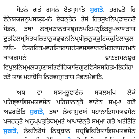
ਸੋਭਨਂ ਗਤਂ ਗਮਨਂ ਏਤਸ੍ਸਾਤਿ
ਸੁਗਤੋ
. ਭਗਵਤੋ ਹਿ
ਵੇਨੇਯ੍ਯਜਨੁਪਸਙ੍ਕਮਨਂ ਏਕਨ੍ਤੇਨ ਤੇਸਂ ਹਿਤਸੁਖਨਿਪ੍ਫਾਦਨਤੋ
ਸੋਭਨਂ, ਤਥਾ ਲਕ੍ਖਣਾਨੁਬ੍ਯਞ੍ਜਨਪਟਿਮਣ੍ਡਿਤਰੂਪਕਾਯਤਾਯ
ਦੁਤਵਿਲਮ੍ਬਿਤਖਲਿਤਾਨੁਕਡ੍ਢਨਨਿਪ੍ਪੀਲ਼ਨੁਕ੍ਕੁਟਿਕਕੁਟਿਲਾਕੁਲ
ਤਾਦਿ- ਦੋਸਰਹਿਤਮਵਹਸਿਤਰਾਜਹਂਸਵਸਭਵਾਰਣਮਿਗਰਾਜਗਮਨਂ
ਕਾਯਗਮਨਂ ਞਾਣਗਮਨਞ੍ਚ
ਵਿਪੁਲਨਿਮ੍ਮਲਕਰੁਣਾਸਤਿਵੀਰਿਯਾਦਿਗੁਣਵਿਸੇਸਸਹਿਤਮਭਿਨੀਹਾ
ਰਤੋ ਯਾਵ ਮਹਾਬੋਧਿ ਨਿਰਵਜ੍ਜਤਾਯ ਸੋਭਨਮੇਵਾਤਿ.
ਅਥ ਵਾ ਸਯਮ੍ਭੂਞਾਣੇਨ ਸਕਲਮਪਿ ਲੋਕਂ
ਪਰਿਞ੍ਞਾਭਿਸਮਯਵਸੇਨ ਪਰਿਜਾਨਨ੍ਤੋ ਞਾਣੇਨ ਸਮ੍ਮਾ ਗਤੋ
ਅਵਗਤੋਤਿ
ਸੁਗਤੋ,
ਤਥਾ ਲੋਕਸਮੁਦਯਂ ਪਹਾਨਾਭਿਸਮਯਵਸੇਨ
ਪਜਹਨ੍ਤੋ ਅਨੁਪ੍ਪਤ੍ਤਿਧਮ੍ਮਤਂ ਆਪਾਦੇਨ੍ਤੋ ਸਮ੍ਮਾ ਗਤੋ ਅਤੀਤੋਤਿ
ਸੁਗਤੋ,
ਲੋਕਨਿਰੋਧਂ ਨਿਬ੍ਬਾਨਂ ਸਚ੍ਛਿਕਿਰਿਯਾਭਿਸਮਯਵਸੇਨ