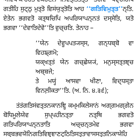
ਗਤੀਹਿ ਸੁਟ੍ਠੁ ਮੁਤ੍ਤੋ ਵਿਸਂਯੁਤ੍ਤੋਤਿ ਆਹ
‘‘ਗਤਿਵਿਮੁਤ੍ਤ’’
ਨ੍ਤਿ.
ਏਤੇਨ ਭਗਵਤੋ ਕਤ੍ਥਚਿਪਿ ਅਪਰਿਯਾਪਨ੍ਨਤਂ ਦਸ੍ਸੇਤਿ, ਯਤੋ
ਭਗਵਾ ‘‘ਦੇਵਾਤਿਦੇਵੋ’’ਤਿ ਵੁਚ੍ਚਤਿ. ਤੇਨਾਹ –
‘‘ਯੇਨ ਦੇਵੂਪਪਤ੍ਯਸ੍ਸ, ਗਨ੍ਧਬ੍ਬੋ ਵਾ
ਵਿਹਙ੍ਗਮੋ;
ਯਕ੍ਖਤ੍ਤਂ ਯੇਨ ਗਚ੍ਛੇਯ੍ਯਂ, ਮਨੁਸ੍ਸਤ੍ਤਞ੍ਚ
ਅਬ੍ਬਜੇ;
ਤੇ ਮਯ੍ਹਂ ਆਸਵਾ ਖੀਣਾ, ਵਿਦ੍ਧਸ੍ਤਾ
ਵਿਨਲ਼ੀਕਤਾ’’ਤਿ. (ਅ. ਨਿ. ੪.੩੬);
ਤਂਤਂਗਤਿਸਂਵਤ੍ਤਨਕਾਨਞ੍ਹਿ ਕਮ੍ਮਕਿਲੇਸਾਨਂ ਅਗ੍ਗਮਗ੍ਗੇਨ
ਬੋਧਿਮੂਲੇਯੇਵ ਸੁਪ੍ਪਹੀਨਤ੍ਤਾ ਨਤ੍ਥਿ ਭਗਵਤੋ
ਗਤਿਪਰਿਯਾਪਨ੍ਨਤਾਤਿ ਅਚ੍ਚਨ੍ਤਮੇਵ ਭਗਵਾ
ਸਬ੍ਬਭਵਯੋਨਿਗਤਿਵਿਞ੍ਞਾਣਟ੍ਠਿਤਿਸਤ੍ਤਾਵਾਸਸਤ੍ਤਨਿਕਾਯੇਹਿ