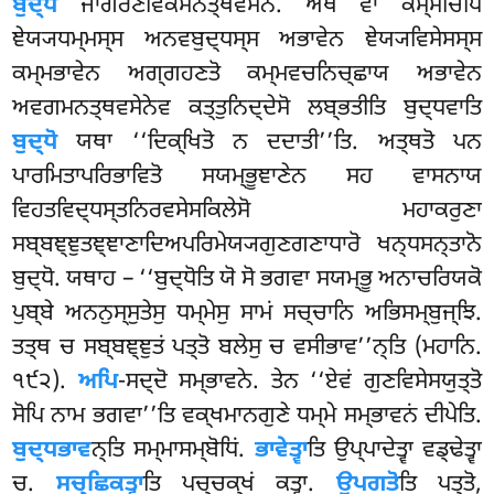
ਬੁਦ੍ਧੋ
ਜਾਗਰਣਵਿਕਸਨਤ੍ਥਵਸੇਨ. ਅਥ ਵਾ ਕਸ੍ਸਚਿਪਿ
ਞੇਯ੍ਯਧਮ੍ਮਸ੍ਸ ਅਨਵਬੁਦ੍ਧਸ੍ਸ ਅਭਾਵੇਨ ਞੇਯ੍ਯਵਿਸੇਸਸ੍ਸ
ਕਮ੍ਮਭਾਵੇਨ
ਅਗ੍ਗਹਣਤੋ ਕਮ੍ਮਵਚਨਿਚ੍ਛਾਯ ਅਭਾਵੇਨ
ਅਵਗਮਨਤ੍ਥਵਸੇਨੇਵ ਕਤ੍ਤੁਨਿਦ੍ਦੇਸੋ ਲਬ੍ਭਤੀਤਿ ਬੁਦ੍ਧਵਾਤਿ
ਬੁਦ੍ਧੋ
ਯਥਾ ‘‘ਦਿਕ੍ਖਿਤੋ ਨ ਦਦਾਤੀ’’ਤਿ. ਅਤ੍ਥਤੋ ਪਨ
ਪਾਰਮਿਤਾਪਰਿਭਾਵਿਤੋ ਸਯਮ੍ਭੂਞਾਣੇਨ ਸਹ ਵਾਸਨਾਯ
ਵਿਹਤਵਿਦ੍ਧਸ੍ਤਨਿਰਵਸੇਸਕਿਲੇਸੋ ਮਹਾਕਰੁਣਾ
ਸਬ੍ਬਞ੍ਞੁਤਞ੍ਞਾਣਾਦਿਅਪਰਿਮੇਯ੍ਯਗੁਣਗਣਾਧਾਰੋ ਖਨ੍ਧਸਨ੍ਤਾਨੋ
ਬੁਦ੍ਧੋ. ਯਥਾਹ – ‘‘ਬੁਦ੍ਧੋਤਿ ਯੋ ਸੋ ਭਗਵਾ ਸਯਮ੍ਭੂ ਅਨਾਚਰਿਯਕੋ
ਪੁਬ੍ਬੇ ਅਨਨੁਸ੍ਸੁਤੇਸੁ ਧਮ੍ਮੇਸੁ ਸਾਮਂ ਸਚ੍ਚਾਨਿ ਅਭਿਸਮ੍ਬੁਜ੍ਝਿ.
ਤਤ੍ਥ ਚ ਸਬ੍ਬਞ੍ਞੁਤਂ ਪਤ੍ਤੋ ਬਲੇਸੁ ਚ ਵਸੀਭਾਵ’’ਨ੍ਤਿ (ਮਹਾਨਿ.
੧੯੨).
ਅਪਿ
-ਸਦ੍ਦੋ ਸਮ੍ਭਾਵਨੇ. ਤੇਨ ‘‘ਏਵਂ ਗੁਣਵਿਸੇਸਯੁਤ੍ਤੋ
ਸੋਪਿ ਨਾਮ ਭਗਵਾ’’ਤਿ ਵਕ੍ਖਮਾਨਗੁਣੇ ਧਮ੍ਮੇ ਸਮ੍ਭਾਵਨਂ ਦੀਪੇਤਿ.
ਬੁਦ੍ਧਭਾਵ
ਨ੍ਤਿ ਸਮ੍ਮਾਸਮ੍ਬੋਧਿਂ.
ਭਾਵੇਤ੍ਵਾ
ਤਿ ਉਪ੍ਪਾਦੇਤ੍ਵਾ ਵਡ੍ਢੇਤ੍ਵਾ
ਚ.
ਸਚ੍ਛਿਕਤ੍ਵਾ
ਤਿ ਪਚ੍ਚਕ੍ਖਂ ਕਤ੍ਵਾ.
ਉਪਗਤੋ
ਤਿ ਪਤ੍ਤੋ,