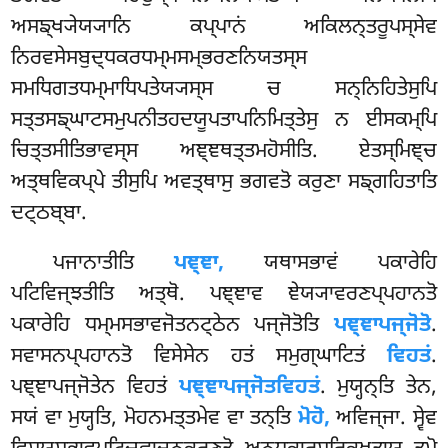
ਅਸਙ੍ਖ੍ਯੇਯ੍ਯਾਨਿ ਕਪ੍ਪਾਨਂ ਅਕਿਲਨ੍ਤਰੂਪਸ੍ਸੇਵ
ਨਿਰਵਸੇਸਬੁਦ੍ਧਕਰਧਮ੍ਮਸਮ੍ਭਰਣਨਿਯਤਸ੍ਸ
ਸਮਧਿਗਤਧਮ੍ਮਾਧਿਪਤੇਯ੍ਯਸ੍ਸ ਚ ਸਨ੍ਨਿਹਿਤੇਸੁਪਿ
ਸਤ੍ਤਸਙ੍ਘਾਟਸਮੁਪਨੀਤਹਦਯੂਪਤਾਪਨਿਮਿਤ੍ਤੇਸੁ ਨ ਈਸਕਮ੍ਪਿ
ਚਿਤ੍ਤਸੀਤਿਭਾਵਸ੍ਸ ਅਞ੍ਞਥਤ੍ਤਮਹੋਸੀਤਿ. ਏਤਸ੍ਮਿਞ੍ਚ
ਅਤ੍ਥਵਿਕਪ੍ਪੇ ਤੀਸੁਪਿ ਅਵਤ੍ਥਾਸੁ ਭਗਵਤੋ ਕਰੁਣਾ ਸਙ੍ਗਹਿਤਾਤਿ
ਦਟ੍ਠਬ੍ਬਾ.
ਪਜਾਨਾਤੀਤਿ
ਪਞ੍ਞਾ,
ਯਥਾਸਭਾਵਂ ਪਕਾਰੇਹਿ
ਪਟਿਵਿਜ੍ਝਤੀਤਿ ਅਤ੍ਥੋ. ਪਞ੍ਞਾਵ ਞੇਯ੍ਯਾਵਰਣਪ੍ਪਹਾਨਤੋ
ਪਕਾਰੇਹਿ ਧਮ੍ਮਸਭਾਵਜੋਤਨਟ੍ਠੇਨ ਪਜ੍ਜੋਤੋਤਿ
ਪਞ੍ਞਾਪਜ੍ਜੋਤੋ
.
ਸਵਾਸਨਪ੍ਪਹਾਨਤੋ ਵਿਸੇਸੇਨ ਹਤਂ ਸਮੁਗ੍ਘਾਟਿਤਂ
ਵਿਹਤਂ
.
ਪਞ੍ਞਾਪਜ੍ਜੋਤੇਨ ਵਿਹਤਂ
ਪਞ੍ਞਾਪਜ੍ਜੋਤਵਿਹਤਂ
. ਮੁਯ੍ਹਨ੍ਤਿ ਤੇਨ,
ਸਯਂ ਵਾ ਮੁਯ੍ਹਤਿ, ਮੋਹਨਮਤ੍ਤਮੇਵ ਵਾ ਤਨ੍ਤਿ
ਮੋਹੋ,
ਅਵਿਜ੍ਜਾ. ਸ੍ਵੇਵ