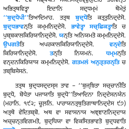
. ਏਵਂ ਸਙ੍ਖੇਪੇਨ ਸਕਲਸਬ੍ਬਞ੍ਞੁਗੁਣੇਹਿ ਭਗਵਨ੍ਤਂ
੨
ਅਭਿਤ੍ਥਵਿਤ੍ਵਾ ਇਦਾਨਿ ਸਦ੍ਧਮ੍ਮਂ ਥੋਮੇਤੁਂ
‘‘ਬੁਦ੍ਧੋਪੀ’’
ਤਿਆਦਿਮਾਹ. ਤਤ੍ਥ
ਬੁਦ੍ਧੋ
ਤਿ ਕਤ੍ਤੁਨਿਦ੍ਦੇਸੋ.
ਬੁਦ੍ਧਭਾਵ
ਨ੍ਤਿ ਕਮ੍ਮਨਿਦ੍ਦੇਸੋ.
ਭਾਵੇਤ੍ਵਾ ਸਚ੍ਛਿਕਤ੍ਵਾ
ਤਿ
ਚ
ਪੁਬ੍ਬਕਾਲਕਿਰਿਯਾਨਿਦ੍ਦੇਸੋ.
ਯ
ਨ੍ਤਿ ਅਨਿਯਮਤੋ ਕਮ੍ਮਨਿਦ੍ਦੇਸੋ.
ਉਪਗਤੋ
ਤਿ ਅਪਰਕਾਲਕਿਰਿਯਾਨਿਦ੍ਦੇਸੋ.
ਵਨ੍ਦੇ
ਤਿ
ਕਿਰਿਯਾਨਿਦ੍ਦੇਸੋ.
ਤ
ਨ੍ਤਿ ਨਿਯਮਨਂ.
ਧਮ੍ਮ
ਨ੍ਤਿ
ਵਨ੍ਦਨਕਿਰਿਯਾਯ ਕਮ੍ਮਨਿਦ੍ਦੇਸੋ.
ਗਤਮਲਂ ਅਨੁਤ੍ਤਰਨ੍ਤਿ
ਚ
ਤਬ੍ਬਿਸੇਸਨਂ.
ਤਤ੍ਥ ਬੁਦ੍ਧਸਦ੍ਦਸ੍ਸ ਤਾਵ – ‘‘ਬੁਜ੍ਝਿਤਾ ਸਚ੍ਚਾਨੀਤਿ
ਬੁਦ੍ਧੋ, ਬੋਧੇਤਾ ਪਜਾਯਾਤਿ ਬੁਦ੍ਧੋ’’ਤਿਆਦਿਨਾ ਨਿਦ੍ਦੇਸਨਯੇਨ
(ਮਹਾਨਿ. ੧੯੨; ਚੂਲ਼ਨਿ. ਪਾਰਾਯਨਤ੍ਥੁਤਿਗਾਥਾਨਿਦ੍ਦੇਸ ੯੭)
ਅਤ੍ਥੋ ਵੇਦਿਤਬ੍ਬੋ. ਅਥ ਵਾ ਸਵਾਸਨਾਯ ਅਞ੍ਞਾਣਨਿਦ੍ਦਾਯ
ਅਚ੍ਚਨ੍ਤਵਿਗਮਤੋ, ਬੁਦ੍ਧਿਯਾ ਵਾ ਵਿਕਸਿਤਭਾਵਤੋ ਬੁਦ੍ਧਵਾਤਿ