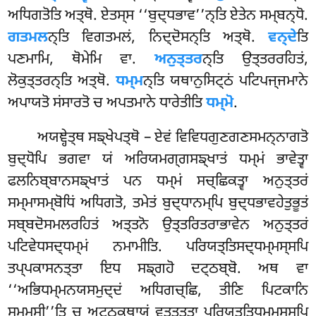
ਅਧਿਗਤੋਤਿ ਅਤ੍ਥੋ. ਏਤਸ੍ਸ ‘‘ਬੁਦ੍ਧਭਾਵ’’ਨ੍ਤਿ ਏਤੇਨ ਸਮ੍ਬਨ੍ਧੋ.
ਗਤਮਲ
ਨ੍ਤਿ ਵਿਗਤਮਲਂ, ਨਿਦ੍ਦੋਸਨ੍ਤਿ ਅਤ੍ਥੋ.
ਵਨ੍ਦੇ
ਤਿ
ਪਣਮਾਮਿ, ਥੋਮੇਮਿ ਵਾ.
ਅਨੁਤ੍ਤਰ
ਨ੍ਤਿ ਉਤ੍ਤਰਰਹਿਤਂ,
ਲੋਕੁਤ੍ਤਰਨ੍ਤਿ ਅਤ੍ਥੋ.
ਧਮ੍ਮ
ਨ੍ਤਿ ਯਥਾਨੁਸਿਟ੍ਠਂ ਪਟਿਪਜ੍ਜਮਾਨੇ
ਅਪਾਯਤੋ ਸਂਸਾਰਤੋ ਚ ਅਪਤਮਾਨੇ ਧਾਰੇਤੀਤਿ
ਧਮ੍ਮੋ
.
ਅਯਞ੍ਹੇਤ੍ਥ ਸਙ੍ਖੇਪਤ੍ਥੋ – ਏਵਂ ਵਿਵਿਧਗੁਣਗਣਸਮਨ੍ਨਾਗਤੋ
ਬੁਦ੍ਧੋਪਿ ਭਗਵਾ ਯਂ ਅਰਿਯਮਗ੍ਗਸਙ੍ਖਾਤਂ ਧਮ੍ਮਂ ਭਾਵੇਤ੍ਵਾ
ਫਲਨਿਬ੍ਬਾਨਸਙ੍ਖਾਤਂ ਪਨ ਧਮ੍ਮਂ ਸਚ੍ਛਿਕਤ੍ਵਾ ਅਨੁਤ੍ਤਰਂ
ਸਮ੍ਮਾਸਮ੍ਬੋਧਿਂ ਅਧਿਗਤੋ, ਤਮੇਤਂ ਬੁਦ੍ਧਾਨਮ੍ਪਿ ਬੁਦ੍ਧਭਾਵਹੇਤੁਭੂਤਂ
ਸਬ੍ਬਦੋਸਮਲਰਹਿਤਂ ਅਤ੍ਤਨੋ ਉਤ੍ਤਰਿਤਰਾਭਾਵੇਨ ਅਨੁਤ੍ਤਰਂ
ਪਟਿਵੇਧਸਦ੍ਧਮ੍ਮਂ ਨਮਾਮੀਤਿ. ਪਰਿਯਤ੍ਤਿਸਦ੍ਧਮ੍ਮਸ੍ਸਪਿ
ਤਪ੍ਪਕਾਸਨਤ੍ਤਾ ਇਧ ਸਙ੍ਗਹੋ ਦਟ੍ਠਬ੍ਬੋ. ਅਥ ਵਾ
‘‘ਅਭਿਧਮ੍ਮਨਯਸਮੁਦ੍ਦਂ ਅਧਿਗਚ੍ਛਿ, ਤੀਣਿ ਪਿਟਕਾਨਿ
ਸਮ੍ਮਸੀ’’ਤਿ ਚ ਅਟ੍ਠਕਥਾਯਂ ਵੁਤ੍ਤਤ੍ਤਾ ਪਰਿਯਤ੍ਤਿਧਮ੍ਮਸ੍ਸਪਿ