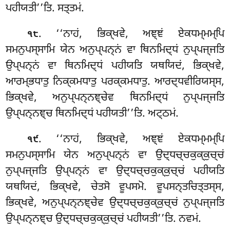
ਪਹੀਯਤੀ’’ਤਿ. ਸਤ੍ਤਮਂ.
. ‘‘ਨਾਹਂ, ਭਿਕ੍ਖਵੇ, ਅਞ੍ਞਂ ਏਕਧਮ੍ਮਮ੍ਪਿ
੧੮
ਸਮਨੁਪਸ੍ਸਾਮਿ ਯੇਨ ਅਨੁਪ੍ਪਨ੍ਨਂ ਵਾ ਥਿਨਮਿਦ੍ਧਂ ਨੁਪ੍ਪਜ੍ਜਤਿ
ਉਪ੍ਪਨ੍ਨਂ ਵਾ ਥਿਨਮਿਦ੍ਧਂ ਪਹੀਯਤਿ ਯਥਯਿਦਂ, ਭਿਕ੍ਖਵੇ,
ਆਰਮ੍ਭਧਾਤੁ ਨਿਕ੍ਕਮਧਾਤੁ ਪਰਕ੍ਕਮਧਾਤੁ. ਆਰਦ੍ਧਵੀਰਿਯਸ੍ਸ,
ਭਿਕ੍ਖਵੇ, ਅਨੁਪ੍ਪਨ੍ਨਞ੍ਚੇਵ ਥਿਨਮਿਦ੍ਧਂ ਨੁਪ੍ਪਜ੍ਜਤਿ
ਉਪ੍ਪਨ੍ਨਞ੍ਚ ਥਿਨਮਿਦ੍ਧਂ ਪਹੀਯਤੀ’’ਤਿ. ਅਟ੍ਠਮਂ.
. ‘‘ਨਾਹਂ, ਭਿਕ੍ਖਵੇ, ਅਞ੍ਞਂ ਏਕਧਮ੍ਮਮ੍ਪਿ
੧੯
ਸਮਨੁਪਸ੍ਸਾਮਿ ਯੇਨ ਅਨੁਪ੍ਪਨ੍ਨਂ ਵਾ ਉਦ੍ਧਚ੍ਚਕੁਕ੍ਕੁਚ੍ਚਂ
ਨੁਪ੍ਪਜ੍ਜਤਿ ਉਪ੍ਪਨ੍ਨਂ ਵਾ ਉਦ੍ਧਚ੍ਚਕੁਕ੍ਕੁਚ੍ਚਂ ਪਹੀਯਤਿ
ਯਥਯਿਦਂ, ਭਿਕ੍ਖਵੇ, ਚੇਤਸੋ ਵੂਪਸਮੋ. ਵੂਪਸਨ੍ਤਚਿਤ੍ਤਸ੍ਸ,
ਭਿਕ੍ਖਵੇ, ਅਨੁਪ੍ਪਨ੍ਨਞ੍ਚੇਵ ਉਦ੍ਧਚ੍ਚਕੁਕ੍ਕੁਚ੍ਚਂ ਨੁਪ੍ਪਜ੍ਜਤਿ
ਉਪ੍ਪਨ੍ਨਞ੍ਚ ਉਦ੍ਧਚ੍ਚਕੁਕ੍ਕੁਚ੍ਚਂ ਪਹੀਯਤੀ’’ਤਿ. ਨਵਮਂ.