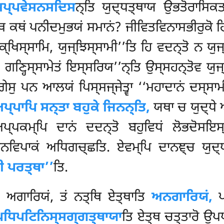
ਾਮਪ੍ਪਵੇਸਨਸਦਿਸ
ਨ੍ਤਿ ਯੁਦ੍ਧਤ੍ਥਾਯ ਉਭਤੋਰਾਸਿਕਤ
ਥ ਕਥਂ ਪਨੀਦਮੁਭਯਂ ਸਮਾਨਂ? ਜੀਵਿਤਵਿਨਾਸਭੀਰੁਕੋ ਹਿ 
ਕ੍ਖਿਸ੍ਸਾਮਿ, ਯੁਜ੍ਝਿਸ੍ਸਾਮੀ’’ਤਿ ਹਿ ਵਦਨ੍ਤੋ ਨ ਯੁ
, ਗਣ੍ਹਿਸ੍ਸਾਮੇਤਂ ਇਸ੍ਸਰਿਯ’’ਨ੍ਤਿ ਉਸ੍ਸਹਨ੍ਤੋਵ ਯੁਜ
ਗੇਸੁ ਪਨ ਆਲਯਂ ਪਿਸ੍ਸਜ੍ਜੇਤ੍ਵਾ ‘‘ਮਹਾਦਾਨਂ ਦਸ੍ਸਾਮ
ਪ੍ਪਾਪਿ ਸਨ੍ਤਾ ਬਹੁਕੇ ਜਿਨਨ੍ਤਿ,
ਯਥਾ ਚ ਯੁਦ੍ਧੇ ਅ
ਪ੍ਪਕਮ੍ਪਿ ਦਾਨਂ ਦਦਨ੍ਤੋ ਬਹੁਵਿਧਂ ਲੋਭਦੋਸਇਸ੍
ਾਨਵਿਪਾਕਂ ਅਧਿਗਚ੍ਛਤਿ. ਏਵਮ੍ਪਿ ਦਾਨਞ੍ਚ ਯੁਦ੍
ਖੀ ਪਰਤ੍ਥਾ’’
ਤਿ.
 ਅਗਾਰਿਯਂ, ਤਂ ਨਤ੍ਥਿ ਏਤ੍ਥਾਤਿ
ਅਨਗਾਰਿਯਂ,
ਪ
ਪਧਿਪਟਿਨਿਸ੍ਸਗ੍ਗਤ੍ਥਾਯਾ
ਤਿ ਏਤ੍ਥ ਚਤ੍ਤਾਰੋ ਉਪਧ