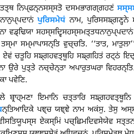
ਸੁ. ਤਤ੍ਥ ਨਿਪ੍ਫਨ੍ਨਸਸ੍ਸਤੋ ਦਸਮਭਾਗਗ੍ਗਹਣਂ
ਸਸ੍ਸਮ
ਤਨਾਨੁਪ੍ਪਦਾਨਂ
ਪੁਰਿਸਮੇਧਂ
ਨਾਮ, ਪੁਰਿਸਸਙ੍ਗਣ੍ਹਨੇ ਮ
 ਵਿਨਾ ਵਡ੍ਢਿਯਾ ਸਹਸ੍ਸਦ੍ਵਿਸਹਸ੍ਸਮਤ੍ਤਧਨਾਨੁਪ੍ਪਦਾਨ
, ਤਸ੍ਮਾ ਸਮ੍ਮਾਪਾਸਨ੍ਤਿ ਵੁਚ੍ਚਤਿ. ‘‘ਤਾਤ, ਮਾਤੁ
ਏਵਂ ਚਤੂਹਿ ਸਙ੍ਗਹਵਤ੍ਥੂਹਿ ਸਙ੍ਗਹਿਤਂ ਰਟ੍ਠਂ ਇਦ੍
ਮਾਨਾ ਉਰੇ ਪੁਤ੍ਤੇ ਨਚ੍ਚੇਨ੍ਤਾ ਅਪਾਰੁਤਘਰਾ ਵਿਹਰਨ੍
ਿਕਾ ਪਵੇਣਿ.
ੇ ਬ੍ਰਾਹ੍ਮਣਾ ਇਮਾਨਿ ਚਤ੍ਤਾਰਿ
ਸਙ੍ਗਹਵਤ੍ਥੂਨਿ 
ਧ
ਨ੍ਤਿਆਦਿਕੇ ਪਞ੍ਚ ਯਞ੍ਞੇ ਨਾਮ ਅਕਂਸੁ. ਤੇਸੁ ਅਸ੍
ਵੀਸਤਿਯੂਪਸ੍ਸ ਏਕਸ੍ਮਿਂ ਪਚ੍ਛਿਮਦਿਵਸੇਯੇਵ ਸਤ੍ਤਨ
੍ਖਿਣਸ੍ਸ ਯਞ੍ਞਸ੍ਸੇਤਂ ਅਧਿਵਚਨਂ. ਪੁਰਿਸਮੇਤ੍ਥ ਮੇ