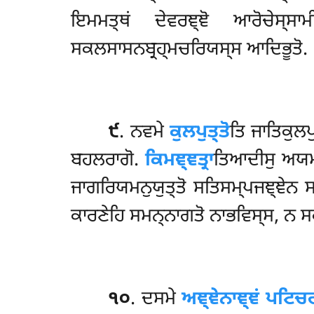
ਇਮਮਤ੍ਥਂ ਦੇਵਰਞ੍ਞੋ ਆਰੋਚੇਸ੍ਸ
ਸਕਲਸਾਸਨਬ੍ਰਹ੍ਮਚਰਿਯਸ੍ਸ ਆਦਿਭੂਤੋ.
੯
. ਨਵਮੇ
ਕੁਲਪੁਤ੍ਤੋ
ਤਿ ਜਾਤਿਕੁਲਪ
ਬਹਲਰਾਗੋ.
ਕਿਮਞ੍ਞਤ੍ਰਾ
ਤਿਆਦੀਸੁ ਅਯਮਤ
ਜਾਗਰਿਯਮਨੁਯੁਤ੍ਤੋ ਸਤਿਸਮ੍ਪਜਞ੍ਞੇਨ ਸਮਨ
ਕਾਰਣੇਹਿ ਸਮਨ੍ਨਾਗਤੋ ਨਾਭਵਿਸ੍ਸ, ਨ ਸਕ
੧੦
. ਦਸਮੇ
ਅਞ੍ਞੇਨਾਞ੍ਞਂ ਪਟਿਚ