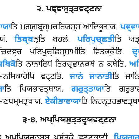
੨. ਪਞ੍ਞਾਸੁਤ੍ਤਵਣ੍ਣਨਾ
ਾਯਾ
ਤਿ ਮਗ੍ਗਬ੍ਰਹ੍ਮਚਰਿਯਸ੍ਸ ਆਦਿਭੂਤਾਯ.
ਪਞ੍ਞਾ
ੀਯਂ.
ਤਿਬ੍ਬ
ਨ੍ਤਿ ਬਹਲਂ.
ਪਰਿਪੁਚ੍ਛਤੀ
ਤਿ ਅਤ੍
ਚਿਦਞ੍ਚ ਪਟਿਪੁਚ੍ਛਿਸ੍ਸਾਮੀਤਿ ਵਿਤਕ੍ਕੇਤਿ.
ਦ੍
ਥਿਕੋ
ਤਿ ਨਾਨਾਵਿਧਂ ਤਿਰਚ੍ਛਾਨਕਥਂ ਨ ਕਥੇਤਿ.
ਅਰ
ਨਮਨਸਿਕਾਰੋਪਿ ਵਟ੍ਟਤਿ.
ਜਾਨਂ ਜਾਨਾਤੀ
ਤਿ ਜਾਨ
ਯਾ
ਤਿ
ਪਿਯਭਾਵਤ੍ਥਾਯ.
ਗਰੁਤ੍ਤਾਯਾ
ਤਿ ਗਰੁਭਾ
ਮਣਧਮ੍ਮਤ੍ਥਾਯ.
ਏਕੀਭਾਵਾਯਾ
ਤਿ ਨਿਰਨ੍ਤਰਭਾਵਤ੍ਥ
੩-੪. ਅਪ੍ਪਿਯਸੁਤ੍ਤਦ੍ਵਯਵਣ੍ਣਨਾ
ਿ ਅਪ੍ਪਿਯਜਨਸ੍ਸ ਪਸਂਸਕੋ ਵਣ੍ਣਭਾਣੀ.
ਪਿਯਗਰ