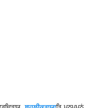
ਵਡ੍ਢਿਤਾਯ.
ਬਹੁਲੀਕਤਾਯਾ
ਤਿ ਪੁਨਪ੍ਪੁਨਂ