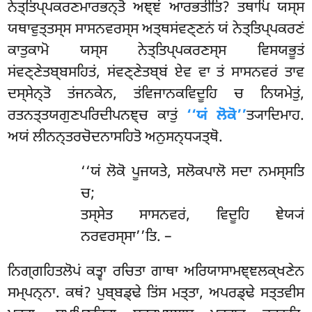
ਨੇਤ੍ਤਿਪ੍ਪਕਰਣਮਾਰਭਨ੍ਤੋ ਅਞ੍ਞਂ ਆਰਭਤੀਤਿ? ਤਥਾਪਿ ਯਸ੍ਸ
ਯਥਾਵੁਤ੍ਤਸ੍ਸ ਸਾਸਨਵਰਸ੍ਸ ਅਤ੍ਥਸਂਵਣ੍ਣਨਂ ਯਂ ਨੇਤ੍ਤਿਪ੍ਪਕਰਣਂ
ਕਾਤੁਕਾਮੋ ਯਸ੍ਸ ਨੇਤ੍ਤਿਪ੍ਪਕਰਣਸ੍ਸ ਵਿਸਯਭੂਤਂ
ਸਂਵਣ੍ਣੇਤਬ੍ਬਸਹਿਤਂ, ਸਂਵਣ੍ਣੇਤਬ੍ਬਂ ਏਵ ਵਾ ਤਂ ਸਾਸਨਵਰਂ ਤਾਵ
ਦਸ੍ਸੇਨ੍ਤੋ ਤਂਜਨਕੇਨ, ਤਂਵਿਜਾਨਕਵਿਦੂਹਿ ਚ ਨਿਯਮੇਤੁਂ,
ਰਤਨਤ੍ਤਯਗੁਣਪਰਿਦੀਪਨਞ੍ਚ ਕਾਤੁਂ
‘‘ਯਂ ਲੋਕੋ’’
ਤ੍ਯਾਦਿਮਾਹ.
ਅਯਂ ਲੀਨਨ੍ਤਰਚੋਦਨਾਸਹਿਤੋ ਅਨੁਸਨ੍ਧ੍ਯਤ੍ਥੋ.
‘‘ਯਂ
ਲੋਕੋ ਪੂਜਯਤੇ, ਸਲੋਕਪਾਲੋ ਸਦਾ ਨਮਸ੍ਸਤਿ
ਚ;
ਤਸ੍ਸੇਤ ਸਾਸਨਵਰਂ, ਵਿਦੂਹਿ ਞੇਯ੍ਯਂ
ਨਰਵਰਸ੍ਸਾ’’ਤਿ. –
ਨਿਗ੍ਗਹਿਤਲੋਪਂ ਕਤ੍ਵਾ ਰਚਿਤਾ ਗਾਥਾ ਅਰਿਯਾਸਾਮਞ੍ਞਲਕ੍ਖਣੇਨ
ਸਮ੍ਪਨ੍ਨਾ. ਕਥਂ? ਪੁਬ੍ਬਡ੍ਢੇ ਤਿਂਸ ਮਤ੍ਤਾ, ਅਪਰਡ੍ਢੇ ਸਤ੍ਤਵੀਸ