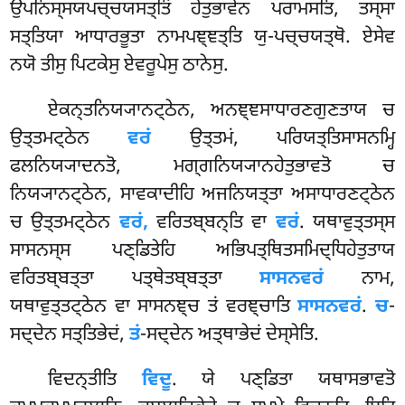
ਉਪਨਿਸ੍ਸਯਪਚ੍ਚਯਸਤ੍ਤਿਂ ਹੇਤੁਭਾਵੇਨ ਪਰਾਮਸਤਿ, ਤਸ੍ਸਾ
ਸਤ੍ਤਿਯਾ ਆਧਾਰਭੂਤਾ ਨਾਮਪਞ੍ਞਤ੍ਤਿ ਯੁ-ਪਚ੍ਚਯਤ੍ਥੋ. ਏਸੇਵ
ਨਯੋ ਤੀਸੁ ਪਿਟਕੇਸੁ ਏਵਰੂਪੇਸੁ ਠਾਨੇਸੁ.
ਏਕਨ੍ਤਨਿਯ੍ਯਾਨਟ੍ਠੇਨ, ਅਨਞ੍ਞਸਾਧਾਰਣਗੁਣਤਾਯ ਚ
ਉਤ੍ਤਮਟ੍ਠੇਨ
ਵਰਂ
ਉਤ੍ਤਮਂ, ਪਰਿਯਤ੍ਤਿਸਾਸਨਮ੍ਹਿ
ਫਲਨਿਯ੍ਯਾਦਨਤੋ, ਮਗ੍ਗਨਿਯ੍ਯਾਨਹੇਤੁਭਾਵਤੋ ਚ
ਨਿਯ੍ਯਾਨਟ੍ਠੇਨ, ਸਾਵਕਾਦੀਹਿ ਅਜਨਿਯਤ੍ਤਾ ਅਸਾਧਾਰਣਟ੍ਠੇਨ
ਚ ਉਤ੍ਤਮਟ੍ਠੇਨ
ਵਰਂ,
ਵਰਿਤਬ੍ਬਨ੍ਤਿ ਵਾ
ਵਰਂ
. ਯਥਾਵੁਤ੍ਤਸ੍ਸ
ਸਾਸਨਸ੍ਸ ਪਣ੍ਡਿਤੇਹਿ ਅਭਿਪਤ੍ਥਿਤਸਮਿਦ੍ਧਿਹੇਤੁਤਾਯ
ਵਰਿਤਬ੍ਬਤ੍ਤਾ ਪਤ੍ਥੇਤਬ੍ਬਤ੍ਤਾ
ਸਾਸਨਵਰਂ
ਨਾਮ,
ਯਥਾਵੁਤ੍ਤਟ੍ਠੇਨ ਵਾ ਸਾਸਨਞ੍ਚ ਤਂ ਵਰਞ੍ਚਾਤਿ
ਸਾਸਨਵਰਂ
.
ਚ
-
ਸਦ੍ਦੇਨ ਸਤ੍ਤਿਭੇਦਂ,
ਤਂ
-ਸਦ੍ਦੇਨ ਅਤ੍ਥਾਭੇਦਂ ਦੇਸ੍ਸੇਤਿ.
ਵਿਦਨ੍ਤੀਤਿ
ਵਿਦੂ
. ਯੇ ਪਣ੍ਡਿਤਾ ਯਥਾਸਭਾਵਤੋ