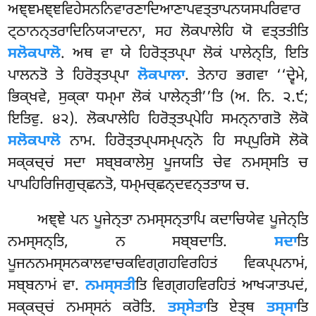
ਅਞ੍ਞਮਞ੍ਞਵਿਹੇਸਨਨਿਵਾਰਣਾਦਿਆਣਾਪਵਤ੍ਤਾਪਨਯਸਪਰਿਵਾਰ
ਟ੍ਠਾਨਨ੍ਤਰਾਦਿਨਿਯ੍ਯਾਦਨਾ, ਸਹ ਲੋਕਪਾਲੇਹਿ ਯੋ ਵਤ੍ਤਤੀਤਿ
ਸਲੋਕਪਾਲੋ
. ਅਥ ਵਾ ਯੇ ਹਿਰੋਤ੍ਤਪ੍ਪਾ ਲੋਕਂ ਪਾਲੇਨ੍ਤਿ, ਇਤਿ
ਪਾਲਨਤੋ ਤੇ ਹਿਰੋਤ੍ਤਪ੍ਪਾ
ਲੋਕਪਾਲਾ
. ਤੇਨਾਹ ਭਗਵਾ ‘‘ਦ੍ਵੇਮੇ,
ਭਿਕ੍ਖਵੇ, ਸੁਕ੍ਕਾ ਧਮ੍ਮਾ ਲੋਕਂ ਪਾਲੇਨ੍ਤੀ’’ਤਿ (ਅ. ਨਿ. ੨.੯;
ਇਤਿਵੁ. ੪੨). ਲੋਕਪਾਲੇਹਿ ਹਿਰੋਤ੍ਤਪ੍ਪੇਹਿ ਸਮਨ੍ਨਾਗਤੋ ਲੋਕੋ
ਸਲੋਕਪਾਲੋ
ਨਾਮ. ਹਿਰੋਤ੍ਤਪ੍ਪਸਮ੍ਪਨ੍ਨੋ ਹਿ ਸਪ੍ਪੁਰਿਸੋ ਲੋਕੋ
ਸਕ੍ਕਚ੍ਚਂ ਸਦਾ ਸਬ੍ਬਕਾਲੇਸੁ ਪੂਜਯਤਿ ਚੇਵ ਨਮਸ੍ਸਤਿ ਚ
ਪਾਪਹਿਰਿਜਿਗੁਚ੍ਛਨਤੋ, ਧਮ੍ਮਚ੍ਛਨ੍ਦਵਨ੍ਤਤਾਯ ਚ.
ਅਞ੍ਞੇ ਪਨ ਪੂਜੇਨ੍ਤਾ ਨਮਸ੍ਸਨ੍ਤਾਪਿ ਕਦਾਚਿਯੇਵ ਪੂਜੇਨ੍ਤਿ
ਨਮਸ੍ਸਨ੍ਤਿ, ਨ ਸਬ੍ਬਦਾਤਿ.
ਸਦਾ
ਤਿ
ਪੂਜਨਨਮਸ੍ਸਨਕਾਲਵਾਚਕਵਿਗ੍ਗਹਵਿਰਹਿਤਂ ਵਿਕਪ੍ਪਨਾਮਂ,
ਸਬ੍ਬਨਾਮਂ ਵਾ.
ਨਮਸ੍ਸਤੀ
ਤਿ ਵਿਗ੍ਗਹਵਿਰਹਿਤਂ ਆਖ੍ਯਾਤਪਦਂ,
ਸਕ੍ਕਚ੍ਚਂ ਨਮਸ੍ਸਨਂ ਕਰੋਤਿ.
ਤਸ੍ਸੇਤਾ
ਤਿ
ਏਤ੍ਥ
ਤਸ੍ਸਾ
ਤਿ