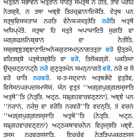
ਅਤ੍ਤਨੋ ਸਭਾਵੇਨ ਅਤ੍ਤਾਨਂ ਧਾਰੇਤੁਂ ਸਮਤ੍ਥੋ ਨ ਹੋਤਿ, ਤਾਵ ਪਰੇਹਿ
ਨੇਤਬ੍ਬੋ, ਨ ਤਥਾ ਅਞ੍ਞੋ ਤਿਰਚ੍ਛਾਨਾਦਿਕੋਤਿ. ਏਤ੍ਥ ਪਨ
ਸਤ੍ਥੁਵਿਸਯਤਾਯ ਨਰਤਿ ਵੇਨੇਯ੍ਯਸਤ੍ਤੇਤਿ
ਨਰੋ
ਤਿ ਅਤ੍ਥੋ
ਅਧਿਪ੍ਪੇਤੋ. ਸਤ੍ਥਾ ਹਿ ਸਤ੍ਤੇ ਅਪਾਯਾਦਿਤੋ ਸੁਗਤਿਂ ਵਾ
ਮਗ੍ਗਫਲਨਿਬ੍ਬਾਨਂ ਵਾ ਨੇਤੀਤਿ.
ਸਬ੍ਬਞ੍ਞੁਤਞ੍ਞਾਣਾਦਿਅਨੇਕਗੁਣਸਮਨ੍ਨਾਗਤਤ੍ਤਾ
ਵਰੋ
ਉਤ੍ਤਮੋ,
ਵਰਿਤਬ੍ਬੋ ਪਤ੍ਥੇਤਬ੍ਬੋਤਿ ਵਾ
ਵਰੋ,
ਤਿਲੋਕਗ੍ਗੋ. ਪਕਤਿਯਾ
ਉਚ੍ਚਟ੍ਠਾਨਟ੍ਠੋ
ਨਰੋ
ਗੁਣੁਤ੍ਤਮੇਨ ਸਮਨ੍ਨਾਗਤੋ
ਵਰੋ,
ਨਰੋ ਚ ਸੋ
ਵਰੋ ਚਾਤਿ
ਨਰਵਰੋ
. ਚ-ਤ-ਸਦ੍ਦਾਨਂ ਅਤ੍ਥਭੇਦੋ ਵੁਤ੍ਤੋਵ,
ਵਿਸੇਸਨਪਰਪਦਸਮਾਸੋਯਂ. ਯੇਨ ਵੁਤ੍ਤਂ ‘‘ਅਗ੍ਗਪੁਗ੍ਗਲਸ੍ਸਾਤਿ
ਅਤ੍ਥੋ’’ਤਿ (ਨੇਤ੍ਤਿ. ਅਟ੍ਠ. ਸਙ੍ਗਹਵਾਰਵਣ੍ਣਨਾ). ਅਞ੍ਞੇ ਪਨ
‘‘ਨਰਾਨਂ, ਨਰੇਸੁ ਵਾ ਵਰੋਤਿ ਨਰਵਰੋ’’ਤਿ ਵਦਨ੍ਤਿ, ਤਂ ਵਚਨਂ
‘‘ਅਗ੍ਗਪੁਗ੍ਗਲਸ੍ਸਾਤਿ ਅਤ੍ਥੋ’’ਤਿ (ਨੇਤ੍ਤਿ. ਅਟ੍ਠ.
ਸਙ੍ਗਹਵਾਰਵਣ੍ਣਨਾ) ਅਟ੍ਠਕਥਾਵਚਨੇਨ ਵਿਰੁਜ੍ਝਤਿ ਮਞ੍ਞੇ.
ਤਸ੍ਸ ਨਰਵਰਸ੍ਸਾਤਿ. ਇਚ੍ਚੇਵਂ ਨੇਤ੍ਤਿਪ੍ਪਕਰਣਸ੍ਸ