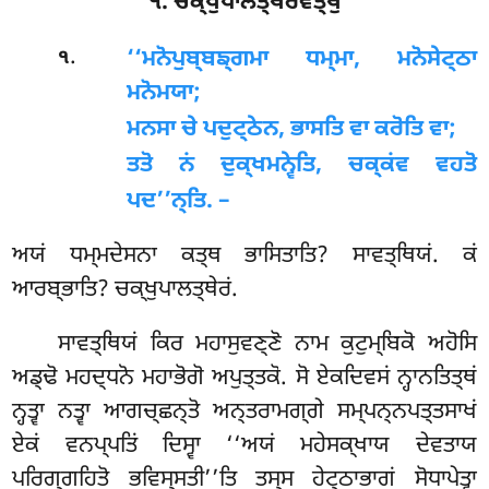
੧. ਚਕ੍ਖੁਪਾਲਤ੍ਥੇਰਵਤ੍ਥੁ
.
‘‘ਮਨੋਪੁਬ੍ਬਙ੍ਗਮਾ
ਧਮ੍ਮਾ, ਮਨੋਸੇਟ੍ਠਾ
੧
ਮਨੋਮਯਾ;
ਮਨਸਾ ਚੇ ਪਦੁਟ੍ਠੇਨ, ਭਾਸਤਿ ਵਾ ਕਰੋਤਿ ਵਾ;
ਤਤੋ ਨਂ ਦੁਕ੍ਖਮਨ੍ਵੇਤਿ, ਚਕ੍ਕਂਵ ਵਹਤੋ
ਪਦ’’ਨ੍ਤਿ. –
ਅਯਂ ਧਮ੍ਮਦੇਸਨਾ ਕਤ੍ਥ ਭਾਸਿਤਾਤਿ? ਸਾਵਤ੍ਥਿਯਂ. ਕਂ
ਆਰਬ੍ਭਾਤਿ? ਚਕ੍ਖੁਪਾਲਤ੍ਥੇਰਂ.
ਸਾਵਤ੍ਥਿਯਂ ਕਿਰ ਮਹਾਸੁਵਣ੍ਣੋ ਨਾਮ ਕੁਟੁਮ੍ਬਿਕੋ ਅਹੋਸਿ
ਅਡ੍ਢੋ ਮਹਦ੍ਧਨੋ ਮਹਾਭੋਗੋ ਅਪੁਤ੍ਤਕੋ. ਸੋ ਏਕਦਿਵਸਂ ਨ੍ਹਾਨਤਿਤ੍ਥਂ
ਨ੍ਹਤ੍ਵਾ ਨਤ੍ਵਾ ਆਗਚ੍ਛਨ੍ਤੋ ਅਨ੍ਤਰਾਮਗ੍ਗੇ ਸਮ੍ਪਨ੍ਨਪਤ੍ਤਸਾਖਂ
ਏਕਂ ਵਨਪ੍ਪਤਿਂ ਦਿਸ੍ਵਾ ‘‘ਅਯਂ ਮਹੇਸਕ੍ਖਾਯ ਦੇਵਤਾਯ
ਪਰਿਗ੍ਗਹਿਤੋ ਭਵਿਸ੍ਸਤੀ’’ਤਿ ਤਸ੍ਸ ਹੇਟ੍ਠਾਭਾਗਂ ਸੋਧਾਪੇਤ੍ਵਾ