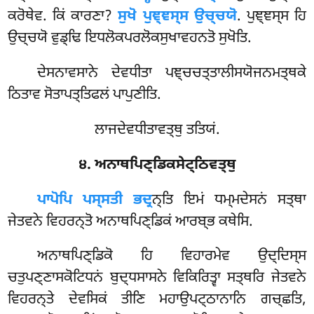
ਕਰੋਥੇਵ. ਕਿਂ ਕਾਰਣਾ?
ਸੁਖੋ ਪੁਞ੍ਞਸ੍ਸ ਉਚ੍ਚਯੋ
. ਪੁਞ੍ਞਸ੍ਸ ਹਿ
ਉਚ੍ਚਯੋ ਵੁਡ੍ਢਿ ਇਧਲੋਕਪਰਲੋਕਸੁਖਾਵਹਨਤੋ ਸੁਖੋਤਿ.
ਦੇਸਨਾਵਸਾਨੇ ਦੇਵਧੀਤਾ ਪਞ੍ਚਚਤ੍ਤਾਲੀਸਯੋਜਨਮਤ੍ਥਕੇ
ਠਿਤਾਵ ਸੋਤਾਪਤ੍ਤਿਫਲਂ ਪਾਪੁਣੀਤਿ.
ਲਾਜਦੇਵਧੀਤਾਵਤ੍ਥੁ ਤਤਿਯਂ.
੪. ਅਨਾਥਪਿਣ੍ਡਿਕਸੇਟ੍ਠਿਵਤ੍ਥੁ
ਪਾਪੋਪਿ
ਪਸ੍ਸਤੀ ਭਦ੍ਰ
ਨ੍ਤਿ ਇਮਂ ਧਮ੍ਮਦੇਸਨਂ ਸਤ੍ਥਾ
ਜੇਤਵਨੇ ਵਿਹਰਨ੍ਤੋ ਅਨਾਥਪਿਣ੍ਡਿਕਂ ਆਰਬ੍ਭ ਕਥੇਸਿ.
ਅਨਾਥਪਿਣ੍ਡਿਕੋ
ਹਿ ਵਿਹਾਰਮੇਵ ਉਦ੍ਦਿਸ੍ਸ
ਚਤੁਪਣ੍ਣਾਸਕੋਟਿਧਨਂ ਬੁਦ੍ਧਸਾਸਨੇ ਵਿਕਿਰਿਤ੍ਵਾ ਸਤ੍ਥਰਿ ਜੇਤਵਨੇ
ਵਿਹਰਨ੍ਤੇ ਦੇਵਸਿਕਂ ਤੀਣਿ ਮਹਾਉਪਟ੍ਠਾਨਾਨਿ ਗਚ੍ਛਤਿ,