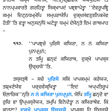
ਭਾਰਿਯਂ ਕਮ੍ਮਂ ਅਕਾਸਿ, ਅਨਨੁਚ੍ਛਵਿਕਂ ਮੋਘਪੁਰਿਸਾ’’ਤਿ
ਨਾਨਪ੍ਪਕਾਰਤੋ ਗਰਹਿਤ੍ਵਾ ਸਿਕ੍ਖਾਪਦਂ ਪਞ੍ਞਾਪੇਤ੍ਵਾ ‘‘ਏਵਰੂਪਞ੍ਹਿ
ਕਮ੍ਮਂ ਦਿਟ੍ਠਧਮ੍ਮੇਪਿ ਸਮ੍ਪਰਾਯੇਪਿ ਦੁਕ੍ਖਸਂਵਤ੍ਤਨਿਕਮੇਵ
ਹੋਤੀ’’ਤਿ ਵਤ੍ਵਾ ਅਨੁਸਨ੍ਧਿਂ ਘਟੇਤ੍ਵਾ ਧਮ੍ਮਂ ਦੇਸੇਨ੍ਤੋ ਇਮਂ ਗਾਥਮਾਹ
–
.
‘‘ਪਾਪਞ੍ਚੇ ਪੁਰਿਸੋ ਕਯਿਰਾ, ਨ ਨਂ ਕਯਿਰਾ
੧੧੭
ਪੁਨਪ੍ਪੁਨਂ;
ਨ ਤਮ੍ਹਿ ਛਨ੍ਦਂ ਕਯਿਰਾਥ, ਦੁਕ੍ਖੋ ਪਾਪਸ੍ਸ
ਉਚ੍ਚਯੋ’’ਤਿ.
ਤਸ੍ਸਤ੍ਥੋ – ਸਚੇ
ਪੁਰਿਸੋ
ਸਕਿਂ ਪਾਪਕਮ੍ਮਂ ਕਰੇਯ੍ਯ,
ਤਙ੍ਖਣੇਯੇਵ ਪਚ੍ਚਵੇਕ੍ਖਿਤ੍ਵਾ ‘‘ਇਦਂ ਅਪ੍ਪਤਿਰੂਪਂ
ਓਲ਼ਾਰਿਕ’’ਨ੍ਤਿ
ਨ ਨਂ ਕਯਿਰਾ ਪੁਨਪ੍ਪੁਨਂ
. ਯੋਪਿ
ਤਮ੍ਹਿ
ਛਨ੍ਦੋ
ਵਾ
ਰੁਚਿ ਵਾ ਉਪ੍ਪਜ੍ਜੇਯ੍ਯ, ਤਮ੍ਪਿ ਵਿਨੋਦੇਤ੍ਵਾ ਨ ਕਯਿਰਾਥੇਵ. ਕਿਂ
ਕਾਰਣਾ?
ਦੁਕ੍ਖੋ ਪਾਪਸ੍ਸ ਉਚ੍ਚਯੋ
. ਪਾਪਸ੍ਸ ਹਿ ਉਚ੍ਚਯੋ