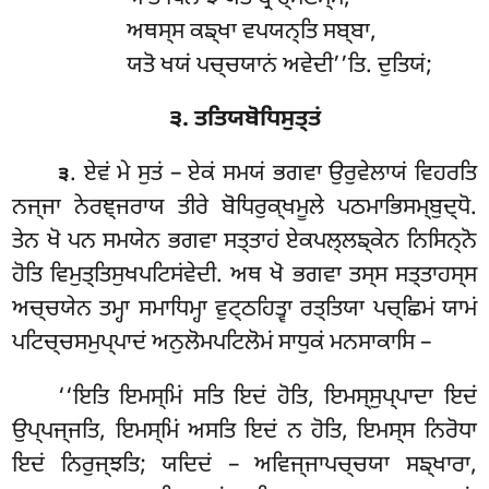
ਅਥਸ੍ਸ ਕਙ੍ਖਾ ਵਪਯਨ੍ਤਿ ਸਬ੍ਬਾ,
ਯਤੋ ਖਯਂ ਪਚ੍ਚਯਾਨਂ ਅਵੇਦੀ’’ਤਿ. ਦੁਤਿਯਂ;
੩. ਤਤਿਯਬੋਧਿਸੁਤ੍ਤਂ
. ਏਵਂ
ਮੇ ਸੁਤਂ – ਏਕਂ ਸਮਯਂ ਭਗਵਾ ਉਰੁਵੇਲਾਯਂ ਵਿਹਰਤਿ
੩
ਨਜ੍ਜਾ ਨੇਰਞ੍ਜਰਾਯ ਤੀਰੇ ਬੋਧਿਰੁਕ੍ਖਮੂਲੇ ਪਠਮਾਭਿਸਮ੍ਬੁਦ੍ਧੋ.
ਤੇਨ ਖੋ ਪਨ ਸਮਯੇਨ
ਭਗਵਾ ਸਤ੍ਤਾਹਂ ਏਕਪਲ੍ਲਙ੍ਕੇਨ ਨਿਸਿਨ੍ਨੋ
ਹੋਤਿ ਵਿਮੁਤ੍ਤਿਸੁਖਪਟਿਸਂਵੇਦੀ. ਅਥ ਖੋ ਭਗਵਾ ਤਸ੍ਸ ਸਤ੍ਤਾਹਸ੍ਸ
ਅਚ੍ਚਯੇਨ ਤਮ੍ਹਾ ਸਮਾਧਿਮ੍ਹਾ ਵੁਟ੍ਠਹਿਤ੍ਵਾ ਰਤ੍ਤਿਯਾ ਪਚ੍ਛਿਮਂ ਯਾਮਂ
ਪਟਿਚ੍ਚਸਮੁਪ੍ਪਾਦਂ ਅਨੁਲੋਮਪਟਿਲੋਮਂ ਸਾਧੁਕਂ ਮਨਸਾਕਾਸਿ –
‘‘ਇਤਿ ਇਮਸ੍ਮਿਂ ਸਤਿ ਇਦਂ ਹੋਤਿ, ਇਮਸ੍ਸੁਪ੍ਪਾਦਾ ਇਦਂ
ਉਪ੍ਪਜ੍ਜਤਿ, ਇਮਸ੍ਮਿਂ ਅਸਤਿ ਇਦਂ ਨ ਹੋਤਿ, ਇਮਸ੍ਸ ਨਿਰੋਧਾ
ਇਦਂ ਨਿਰੁਜ੍ਝਤਿ; ਯਦਿਦਂ – ਅਵਿਜ੍ਜਾਪਚ੍ਚਯਾ ਸਙ੍ਖਾਰਾ,