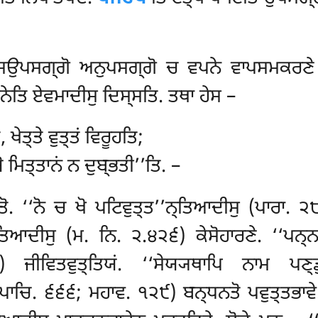
ਉਪਸਗ੍ਗੋ ਅਨੁਪਸਗ੍ਗੋ ਚ ਵਪਨੇ ਵਾਪਸਮਕਰਣੇ ਕੇਸੋ
ੇਤਿ ਏਵਮਾਦੀਸੁ ਦਿਸ੍ਸਤਿ. ਤਥਾ ਹੇਸ –
ਖੇਤ੍ਤੇ ਵੁਤ੍ਤਂ ਵਿਰੂਹਤਿ;
ੋ ਮਿਤ੍ਤਾਨਂ ਨ ਦੁਬ੍ਭਤੀ’’ਤਿ. –
. ‘‘ਨੋ ਚ ਖੋ ਪਟਿਵੁਤ੍ਤ’’ਨ੍ਤਿਆਦੀਸੁ (ਪਾਰਾ. 
’ਤਿਆਦੀਸੁ (ਮ. ਨਿ. ੨.੪੨੬) ਕੇਸੋਹਾਰਣੇ. ‘‘ਪਨ੍ਨ
 ਜੀਵਿਤਵੁਤ੍ਤਿਯਂ. ‘‘ਸੇਯ੍ਯਥਾਪਿ ਨਾਮ ਪਣ੍ਡ
ਾਚਿ. ੬੬੬; ਮਹਾਵ. ੧੨੯) ਬਨ੍ਧਨਤੋ ਪਵੁਤ੍ਤਭਾਵੇ. ‘