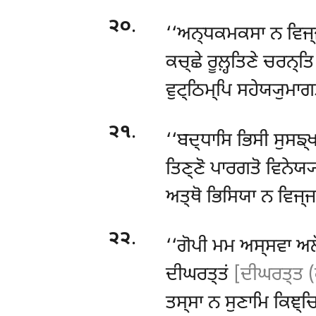
੨੦
.
‘‘ਅਨ੍ਧਕਮਕਸਾ
ਨ ਵਿਜ੍
ਕਚ੍ਛੇ ਰੂਲ਼੍ਹਤਿਣੇ ਚਰਨ੍ਤਿ
ਵੁਟ੍ਠਿਮ੍ਪਿ ਸਹੇਯ੍ਯੁਮਾ
੨੧
.
‘‘ਬਦ੍ਧਾਸਿ ਭਿਸੀ ਸੁਸਙ
ਤਿਣ੍ਣੋ ਪਾਰਗਤੋ ਵਿਨੇਯ੍
ਅਤ੍ਥੋ ਭਿਸਿਯਾ ਨ ਵਿਜ੍
੨੨
.
‘‘ਗੋਪੀ
ਮਮ ਅਸ੍ਸਵਾ ਅਲੋ
ਦੀਘਰਤ੍ਤਂ
[ਦੀਘਰਤ੍ਤ (
ਤਸ੍ਸਾ
ਨ ਸੁਣਾਮਿ ਕਿਞ੍ਚ