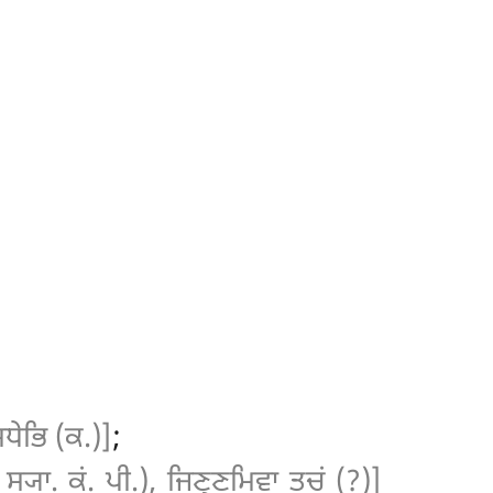
ਧੇਭਿ (ਕ.)]
;
ਸ੍ਯਾ. ਕਂ. ਪੀ.), ਜਿਣ੍ਣਮਿਵਾ ਤਚਂ (?)]