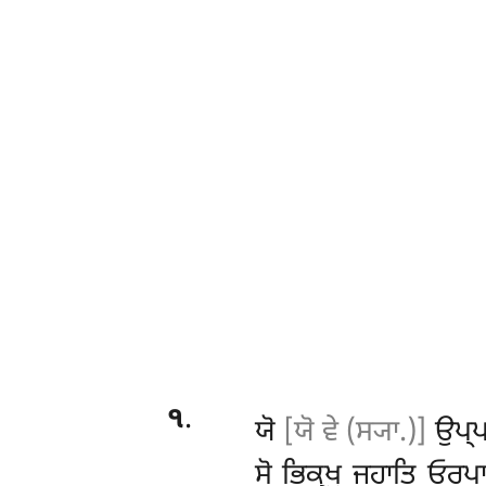
੧
.
ਯੋ
[ਯੋ ਵੇ (ਸ੍ਯਾ.)]
ਉਪ੍ਪਤ
ਸੋ ਭਿਕ੍ਖੁ ਜਹਾਤਿ ਓਰਪ