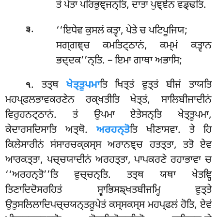
ਤਂ ਪੇਤਾ ਪਰਿਭੁਞ੍ਜਨ੍ਤਿ, ਦਾਤਾ ਪੁਞ੍ਞੇਨ ਵਡ੍ਢਤਿ.
.
‘‘ਇਧੇਵ
ਕੁਸਲਂ ਕਤ੍ਵਾ, ਪੇਤੇ ਚ ਪਟਿਪੂਜਿਯ;
੩
ਸਗ੍ਗਞ੍ਚ ਕਮਤਿਟ੍ਠਾਨਂ, ਕਮ੍ਮਂ ਕਤ੍ਵਾਨ
ਭਦ੍ਦਕ’’ਨ੍ਤਿ. – ਇਮਾ ਗਾਥਾ ਅਭਾਸਿ;
. ਤਤ੍ਥ
ਖੇਤ੍ਤੂਪਮਾ
ਤਿ ਖਿਤ੍ਤਂ ਵੁਤ੍ਤਂ ਬੀਜਂ ਤਾਯਤਿ
੧
ਮਹਪ੍ਫਲਭਾਵਕਰਣੇਨ ਰਕ੍ਖਤੀਤਿ ਖੇਤ੍ਤਂ, ਸਾਲਿਬੀਜਾਦੀਨਂ
ਵਿਰੁਹਨਟ੍ਠਾਨਂ. ਤਂ ਉਪਮਾ ਏਤੇਸਨ੍ਤਿ ਖੇਤ੍ਤੂਪਮਾ,
ਕੇਦਾਰਸਦਿਸਾਤਿ ਅਤ੍ਥੋ.
ਅਰਹਨ੍ਤੋ
ਤਿ ਖੀਣਾਸਵਾ. ਤੇ ਹਿ
ਕਿਲੇਸਾਰੀਨਂ ਸਂਸਾਰਚਕ੍ਕਸ੍ਸ ਅਰਾਨਞ੍ਚ ਹਤਤ੍ਤਾ, ਤਤੋ ਏਵ
ਆਰਕਤ੍ਤਾ, ਪਚ੍ਚਯਾਦੀਨਂ ਅਰਹਤ੍ਤਾ, ਪਾਪਕਰਣੇ ਰਹਾਭਾਵਾ ਚ
‘‘ਅਰਹਨ੍ਤੋ’’ਤਿ ਵੁਚ੍ਚਨ੍ਤਿ. ਤਤ੍ਥ ਯਥਾ ਖੇਤਞ੍ਹਿ
ਤਿਣਾਦਿਦੋਸਰਹਿਤਂ ਸ੍ਵਾਭਿਸਙ੍ਖਤਬੀਜਮ੍ਹਿ ਵੁਤ੍ਤੇ
ਉਤੁਸਲਿਲਾਦਿਪਚ੍ਚਯਨ੍ਤਰੂਪੇਤਂ ਕਸ੍ਸਕਸ੍ਸ ਮਹਪ੍ਫਲਂ ਹੋਤਿ, ਏਵਂ