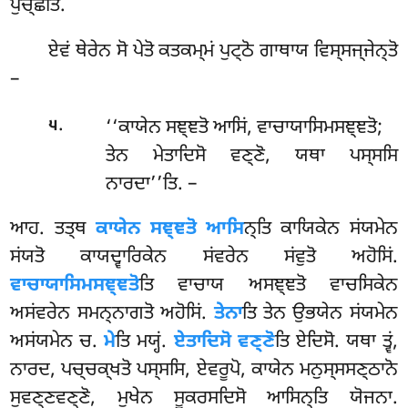
ਪੁਚ੍ਛਤਿ.
ਏਵਂ ਥੇਰੇਨ ਸੋ ਪੇਤੋ ਕਤਕਮ੍ਮਂ ਪੁਟ੍ਠੋ ਗਾਥਾਯ ਵਿਸ੍ਸਜ੍ਜੇਨ੍ਤੋ
–
.
‘‘ਕਾਯੇਨ ਸਞ੍ਞਤੋ ਆਸਿਂ, ਵਾਚਾਯਾਸਿਮਸਞ੍ਞਤੋ;
੫
ਤੇਨ ਮੇਤਾਦਿਸੋ ਵਣ੍ਣੋ, ਯਥਾ ਪਸ੍ਸਸਿ
ਨਾਰਦਾ’’ਤਿ. –
ਆਹ
. ਤਤ੍ਥ
ਕਾਯੇਨ ਸਞ੍ਞਤੋ ਆਸਿ
ਨ੍ਤਿ ਕਾਯਿਕੇਨ ਸਂਯਮੇਨ
ਸਂਯਤੋ ਕਾਯਦ੍ਵਾਰਿਕੇਨ ਸਂਵਰੇਨ ਸਂਵੁਤੋ ਅਹੋਸਿਂ.
ਵਾਚਾਯਾਸਿਮਸਞ੍ਞਤੋ
ਤਿ
ਵਾਚਾਯ ਅਸਞ੍ਞਤੋ ਵਾਚਸਿਕੇਨ
ਅਸਂਵਰੇਨ ਸਮਨ੍ਨਾਗਤੋ ਅਹੋਸਿਂ.
ਤੇਨਾ
ਤਿ ਤੇਨ ਉਭਯੇਨ ਸਂਯਮੇਨ
ਅਸਂਯਮੇਨ ਚ.
ਮੇ
ਤਿ ਮਯ੍ਹਂ.
ਏਤਾਦਿਸੋ ਵਣ੍ਣੋ
ਤਿ ਏਦਿਸੋ. ਯਥਾ ਤ੍ਵਂ,
ਨਾਰਦ, ਪਚ੍ਚਕ੍ਖਤੋ ਪਸ੍ਸਸਿ, ਏਵਰੂਪੋ, ਕਾਯੇਨ ਮਨੁਸ੍ਸਸਣ੍ਠਾਨੋ
ਸੁਵਣ੍ਣਵਣ੍ਣੋ, ਮੁਖੇਨ ਸੂਕਰਸਦਿਸੋ ਆਸਿਨ੍ਤਿ ਯੋਜਨਾ.