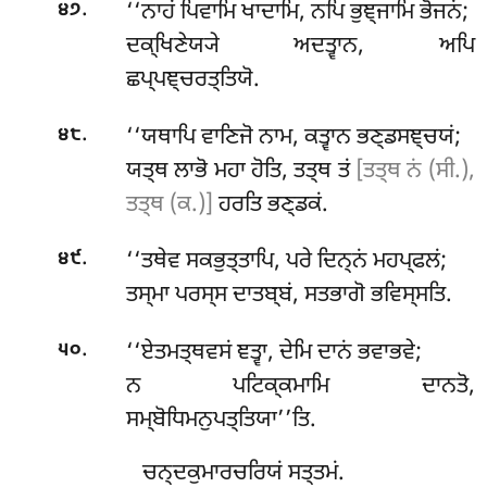
.
‘‘ਨਾਹਂ ਪਿਵਾਮਿ ਖਾਦਾਮਿ, ਨਪਿ ਭੁਞ੍ਜਾਮਿ ਭੋਜਨਂ;
੪੭
ਦਕ੍ਖਿਣੇਯ੍ਯੇ ਅਦਤ੍ਵਾਨ, ਅਪਿ
ਛਪ੍ਪਞ੍ਚਰਤ੍ਤਿਯੋ.
.
‘‘ਯਥਾਪਿ
ਵਾਣਿਜੋ ਨਾਮ, ਕਤ੍ਵਾਨ ਭਣ੍ਡਸਞ੍ਚਯਂ;
੪੮
ਯਤ੍ਥ ਲਾਭੋ ਮਹਾ ਹੋਤਿ, ਤਤ੍ਥ ਤਂ
[ਤਤ੍ਥ ਨਂ (ਸੀ.),
ਤਤ੍ਥ (ਕ.)]
ਹਰਤਿ ਭਣ੍ਡਕਂ.
.
‘‘ਤਥੇਵ ਸਕਭੁਤ੍ਤਾਪਿ, ਪਰੇ ਦਿਨ੍ਨਂ ਮਹਪ੍ਫਲਂ;
੪੯
ਤਸ੍ਮਾ ਪਰਸ੍ਸ ਦਾਤਬ੍ਬਂ, ਸਤਭਾਗੋ ਭਵਿਸ੍ਸਤਿ.
.
‘‘ਏਤਮਤ੍ਥਵਸਂ ਞਤ੍ਵਾ, ਦੇਮਿ ਦਾਨਂ ਭਵਾਭਵੇ;
੫੦
ਨ ਪਟਿਕ੍ਕਮਾਮਿ ਦਾਨਤੋ,
ਸਮ੍ਬੋਧਿਮਨੁਪਤ੍ਤਿਯਾ’’ਤਿ.
ਚਨ੍ਦਕੁਮਾਰਚਰਿਯਂ ਸਤ੍ਤਮਂ.