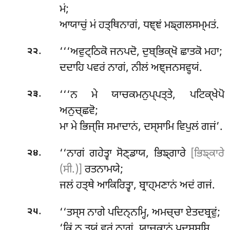
ਮਂ;
ਆਯਾਚੁਂ ਮਂ ਹਤ੍ਥਿਨਾਗਂ, ਧਞ੍ਞਂ ਮਙ੍ਗਲਸਮ੍ਮਤਂ.
.
‘‘‘ਅਵੁਟ੍ਠਿਕੋ ਜਨਪਦੋ, ਦੁਬ੍ਭਿਕ੍ਖੋ ਛਾਤਕੋ ਮਹਾ;
੨੨
ਦਦਾਹਿ ਪਵਰਂ ਨਾਗਂ, ਨੀਲਂ ਅਞ੍ਜਨਸਵ੍ਹਯਂ.
.
‘‘‘ਨ
ਮੇ ਯਾਚਕਮਨੁਪ੍ਪਤ੍ਤੇ, ਪਟਿਕ੍ਖੇਪੋ
੨੩
ਅਨੁਚ੍ਛਵੋ;
ਮਾ ਮੇ ਭਿਜ੍ਜਿ ਸਮਾਦਾਨਂ, ਦਸ੍ਸਾਮਿ ਵਿਪੁਲਂ ਗਜਂ’.
.
‘‘ਨਾਗਂ ਗਹੇਤ੍ਵਾ ਸੋਣ੍ਡਾਯ, ਭਿਙ੍ਗਾਰੇ
[ਭਿਙ੍ਕਾਰੇ
੨੪
(ਸੀ.)]
ਰਤਨਾਮਯੇ;
ਜਲਂ ਹਤ੍ਥੇ ਆਕਿਰਿਤ੍ਵਾ, ਬ੍ਰਾਹ੍ਮਣਾਨਂ ਅਦਂ ਗਜਂ.
.
‘‘ਤਸ੍ਸ ਨਾਗੇ ਪਦਿਨ੍ਨਮ੍ਹਿ, ਅਮਚ੍ਚਾ ਏਤਦਬ੍ਰਵੁਂ;
੨੫
‘ਕਿਂ ਨੁ ਤੁਯ੍ਹਂ ਵਰਂ ਨਾਗਂ, ਯਾਚਕਾਨਂ ਪਦਸ੍ਸਸਿ.