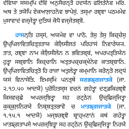
ਦੇਵਿਯਾ ਸਯਮ੍ਪਿ ਦੇਵਿਂ ਅਨੁਸੋਚਨ੍ਤੋ
ਹਦਯੇਨ ਫਲਿਤੇਨੇਵ ਮਰਿ.
ਅਥ ਤੇ ਤਯੋਪਿ ਏਕਆਲ਼ਾਹਨੇਵ ਝਾਪੇਸੁਂ. ਤਸ੍ਮਾ ਰਞ੍ਞਾ ਪਠਮਮੇਵ
ਮੁਸਾਵਾਦਂ ਵਜ੍ਜੇਤ੍ਵਾ ਦੁਤਿਯਂ ਕੋਧੋ ਵਜ੍ਜੇਤਬ੍ਬੋ.
ਹਾਸ
ਨ੍ਤਿ ਹਸ੍ਸਂ, ਅਯਮੇਵ ਵਾ ਪਾਠੋ. ਤੇਸੁ ਤੇਸੁ ਕਿਚ੍ਚੇਸੁ
ਉਪ੍ਪਿਲਾਵਿਤਚਿਤ੍ਤਤਾਯ ਕੇਲ਼ਿਸੀਲਤਂ ਪਰਿਹਾਸਂ ਨਿਵਾਰੇਯ੍ਯ.
ਤਾਤ, ਰਞ੍ਞਾ ਨਾਮ ਕੇਲ਼ਿਸੀਲੇਨ ਨ ਭਵਿਤਬ੍ਬਂ, ਅਪਰਪਤ੍ਤਿਯੇਨ
ਹੁਤ੍ਵਾ ਸਬ੍ਬਾਨਿ ਕਿਚ੍ਚਾਨਿ ਅਤ੍ਤਪਚ੍ਚਕ੍ਖੇਨੇਵ ਕਾਤਬ੍ਬਾਨਿ.
ਉਪ੍ਪਿਲਾਵਿਤਚਿਤ੍ਤੋ ਹਿ ਰਾਜਾ ਅਤੁਲੇਤ੍ਵਾ
ਕਮ੍ਮਾਨਿ ਕਰੋਨ੍ਤੋ ਲਦ੍ਧਂ
ਯਸਂ ਵਿਨਾਸੇਤਿ. ਇਮਸ੍ਮਿਂ ਪਨਤ੍ਥੇ
ਸਰਭਙ੍ਗਜਾਤਕੇ
(ਜਾ.
੨.੧੭.੫੦ ਆਦਯੋ) ਪੁਰੋਹਿਤਸ੍ਸ ਵਚਨਂ ਗਹੇਤ੍ਵਾ ਦਣ੍ਡਕਿਰਞ੍ਞੋ
ਕਿਸਵਚ੍ਛੇ ਅਪਰਜ੍ਝਿਤ੍ਵਾ ਸਹ ਰਟ੍ਠੇਨ ਉਚ੍ਛਿਜ੍ਜਿਤ੍ਵਾ
ਕੁਕ੍ਕੁਲ਼ਨਿਰਯੇ ਨਿਬ੍ਬਤ੍ਤਭਾਵੋ ਚ
ਮਾਤਙ੍ਗਜਾਤਕੇ
(ਜਾ.
੧.੧੫.੧ ਆਦਯੋ) ਮਜ੍ਝਰਞ੍ਞੋ ਬ੍ਰਾਹ੍ਮਣਾਨਂ ਕਥਂ ਗਹੇਤ੍ਵਾ
ਮਾਤਙ੍ਗਤਾਪਸੇ ਅਪਰਜ੍ਝਿਤ੍ਵਾ ਸਹ ਰਟ੍ਠੇਨ ਉਚ੍ਛਿਜ੍ਜਿਤ੍ਵਾ ਨਿਰਯੇ