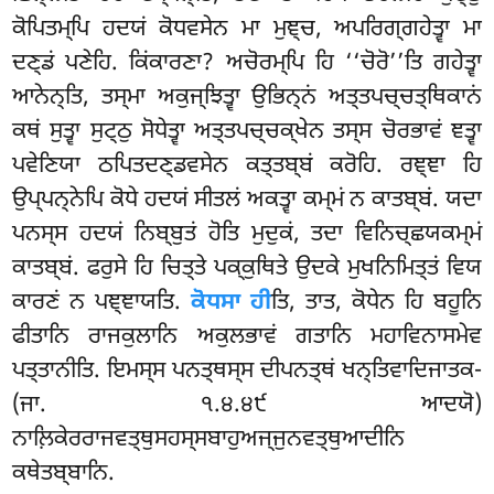
ਕੋਪਿਤਮ੍ਪਿ ਹਦਯਂ ਕੋਧਵਸੇਨ ਮਾ ਮੁਞ੍ਚ, ਅਪਰਿਗ੍ਗਹੇਤ੍ਵਾ ਮਾ
ਦਣ੍ਡਂ ਪਣੇਹਿ. ਕਿਂਕਾਰਣਾ? ਅਚੋਰਮ੍ਪਿ ਹਿ ‘‘ਚੋਰੋ’’ਤਿ ਗਹੇਤ੍ਵਾ
ਆਨੇਨ੍ਤਿ, ਤਸ੍ਮਾ ਅਕੁਜ੍ਝਿਤ੍ਵਾ ਉਭਿਨ੍ਨਂ ਅਤ੍ਤਪਚ੍ਚਤ੍ਥਿਕਾਨਂ
ਕਥਂ ਸੁਤ੍ਵਾ ਸੁਟ੍ਠੁ ਸੋਧੇਤ੍ਵਾ ਅਤ੍ਤਪਚ੍ਚਕ੍ਖੇਨ ਤਸ੍ਸ ਚੋਰਭਾਵਂ ਞਤ੍ਵਾ
ਪਵੇਣਿਯਾ ਠਪਿਤਦਣ੍ਡਵਸੇਨ ਕਤ੍ਤਬ੍ਬਂ ਕਰੋਹਿ. ਰਞ੍ਞਾ ਹਿ
ਉਪ੍ਪਨ੍ਨੇਪਿ ਕੋਧੇ ਹਦਯਂ ਸੀਤਲਂ ਅਕਤ੍ਵਾ ਕਮ੍ਮਂ ਨ ਕਾਤਬ੍ਬਂ. ਯਦਾ
ਪਨਸ੍ਸ ਹਦਯਂ ਨਿਬ੍ਬੁਤਂ ਹੋਤਿ ਮੁਦੁਕਂ, ਤਦਾ ਵਿਨਿਚ੍ਛਯਕਮ੍ਮਂ
ਕਾਤਬ੍ਬਂ. ਫਰੁਸੇ ਹਿ ਚਿਤ੍ਤੇ ਪਕ੍ਕੁਥਿਤੇ ਉਦਕੇ ਮੁਖਨਿਮਿਤ੍ਤਂ ਵਿਯ
ਕਾਰਣਂ ਨ ਪਞ੍ਞਾਯਤਿ.
ਕੋਧਸਾ ਹੀ
ਤਿ, ਤਾਤ, ਕੋਧੇਨ ਹਿ ਬਹੂਨਿ
ਫੀਤਾਨਿ ਰਾਜਕੁਲਾਨਿ ਅਕੁਲਭਾਵਂ ਗਤਾਨਿ ਮਹਾਵਿਨਾਸਮੇਵ
ਪਤ੍ਤਾਨੀਤਿ. ਇਮਸ੍ਸ ਪਨਤ੍ਥਸ੍ਸ ਦੀਪਨਤ੍ਥਂ ਖਨ੍ਤਿਵਾਦਿਜਾਤਕ-
(ਜਾ. ੧.੪.੪੯ ਆਦਯੋ)
ਨਾਲ਼ਿਕੇਰਰਾਜਵਤ੍ਥੁਸਹਸ੍ਸਬਾਹੁਅਜ੍ਜੁਨਵਤ੍ਥੁਆਦੀਨਿ
ਕਥੇਤਬ੍ਬਾਨਿ.