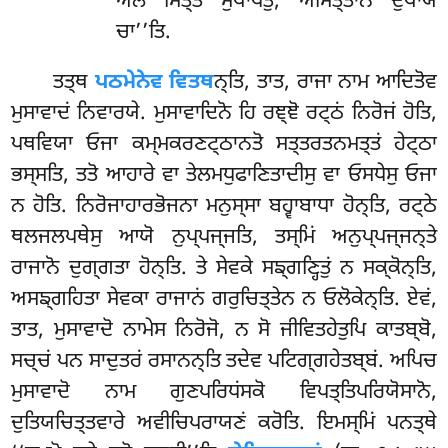
ਅਲਂ ਮਿਤ੍ਤੇ ਸੁਖਾਪੇਤੁਂ, ਅਮਿਤ੍ਤਾਨਂ ਦੁਖਾਯ
ਚਾ’’ਤਿ.
ਤਤ੍ਥ
ਪਠਮੇਨੇਵ ਵਿਤਥ
ਨ੍ਤਿ, ਤਾਤ, ਰਾਜਾ ਨਾਮ ਆਦਿਤੋਵ
ਮੁਸਾਵਾਦਂ ਨਿਵਾਰਯੇ. ਮੁਸਾਵਾਦਿਨੋ ਹਿ ਰਞ੍ਞੋ ਰਟ੍ਠਂ ਨਿਰੋਜਂ ਹੋਤਿ,
ਪਥਵਿਯਾ ਓਜਾ ਕਮ੍ਮਕਰਣਟ੍ਠਾਨਤੋ ਸਤ੍ਤਰਤਨਮਤ੍ਤਂ ਹੇਟ੍ਠਾ
ਭਸ੍ਸਤਿ, ਤਤੋ ਆਹਾਰੇ ਵਾ ਤੇਲਮਧੁਫਾਣਿਤਾਦੀਸੁ ਵਾ ਓਸਧੇਸੁ ਓਜਾ
ਨ ਹੋਤਿ. ਨਿਰੋਜਾਹਾਰਭੋਜਨਾ ਮਨੁਸ੍ਸਾ ਬਹ੍ਵਾਬਾਧਾ ਹੋਨ੍ਤਿ, ਰਟ੍ਠੇ
ਥਲਜਲਪਥੇਸੁ ਆਯੋ ਨੁਪ੍ਪਜ੍ਜਤਿ, ਤਸ੍ਮਿਂ ਅਨੁਪ੍ਪਜ੍ਜਨ੍ਤੇ
ਰਾਜਾਨੋ ਦੁਗ੍ਗਤਾ ਹੋਨ੍ਤਿ. ਤੇ ਸੇਵਕੇ ਸਙ੍ਗਣ੍ਹਿਤੁਂ ਨ ਸਕ੍ਕੋਨ੍ਤਿ,
ਅਸਙ੍ਗਹਿਤਾ ਸੇਵਕਾ ਰਾਜਾਨਂ ਗਰੁਚਿਤ੍ਤੇਨ ਨ ਓਲੋਕੇਨ੍ਤਿ. ਏਵਂ,
ਤਾਤ, ਮੁਸਾਵਾਦੋ ਨਾਮੇਸ ਨਿਰੋਜੋ, ਨ ਸੋ ਜੀਵਿਤਹੇਤੁਪਿ ਕਾਤਬ੍ਬੋ,
ਸਚ੍ਚਂ ਪਨ ਸਾਦੁਤਰਂ ਰਸਾਨਨ੍ਤਿ ਤਦੇਵ ਪਟਿਗ੍ਗਹੇਤਬ੍ਬਂ. ਅਪਿਚ
ਮੁਸਾਵਾਦੋ ਨਾਮ ਗੁਣਪਰਿਧਂਸਕੋ ਵਿਪਤ੍ਤਿਪਰਿਯੋਸਾਨੋ,
ਦੁਤਿਯਚਿਤ੍ਤਵਾਰੇ ਅਵੀਚਿਪਰਾਯਣਂ ਕਰੋਤਿ. ਇਮਸ੍ਮਿਂ ਪਨਤ੍ਥੇ