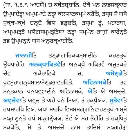
(ਜਾ. ੧.੩.੧ ਆਦਯੋ) ਚ ਕਥੇਤਬ੍ਬਾਨਿ. ਏਕੋ ਪਨ ਲਾਭਸਕ੍ਕਾਰਂ
ਉਪ੍ਪਾਦੇਤ੍ਵਾ ਅਪ੍ਪਮਾਦੇ ਠਤ੍ਵਾ ਕਲ੍ਯਾਣਕਮ੍ਮਂ ਕਰੋਤਿ, ਤਸ੍ਸ ਸੋ ਯਸੋ
ਸੁਕ੍ਕਪਕ੍ਖੇ ਚਨ੍ਦੋ ਵਿਯ ਵਡ੍ਢਤਿ, ਤਸ੍ਮਾ ਤ੍ਵਂ, ਮਹਾਰਾਜ,
ਅਪ੍ਪਮਤ੍ਤੋ ਪਯੋਗਸਮ੍ਪਤ੍ਤਿਯਾ ਠਤ੍ਵਾ ਧਮ੍ਮੇਨ ਰਜ੍ਜਂ ਕਾਰੇਨ੍ਤੋ
ਤਵ ਉਪ੍ਪਨ੍ਨਂ ਯਸਂ ਅਨੁਰਕ੍ਖਾਹੀਤਿ.
ਜਾਨਾਹੀ
ਤਿ ਭਣ੍ਡਾਗਾਰਿਕਕਮ੍ਮਾਦੀਨਂ ਕਰਣਤ੍ਥਂ
ਉਪਧਾਰੇਹਿ.
ਅਨਕ੍ਖਾਕਿਤਵੇ
ਤਿ ਅਨਕ੍ਖੇ ਅਕਿਤਵੇ ਅਜੁਤਕਰੇ
ਚੇਵ ਅਕੇਰਾਟਿਕੇ ਚ
.
ਅਸੋਣ੍ਡੇ
ਤਿ
ਪੂਵਸੁਰਾਗਨ੍ਧਮਾਲਾਸੋਣ੍ਡਭਾਵਰਹਿਤੇ.
ਅਵਿਨਾਸਕੇ
ਤਿ ਤਵ
ਸਨ੍ਤਕਾਨਂ ਧਨਧਞ੍ਞਾਦੀਨਂ ਅਵਿਨਾਸਕੇ.
ਯੋ
ਤਿ ਯੋ ਅਮਚ੍ਚੋ.
ਯਞ੍ਚੇਵਾ
ਤਿ ਯਞ੍ਚ ਤੇ ਘਰੇ ਧਨਂ ਸਿਯਾ, ਤਂ ਰਕ੍ਖੇਯ੍ਯ.
ਸੂਤੋਵਾ
ਤਿ
ਰਥਸਾਰਥਿ ਵਿਯ. ਯਥਾ ਸਾਰਥਿ ਵਿਸਮਮਗ੍ਗਨਿਵਾਰਣਤ੍ਥਂ ਅਸ੍ਸੇ
ਸਙ੍ਗਣ੍ਹਨ੍ਤੋ ਰਥਂ ਸਙ੍ਗਣ੍ਹੇਯ੍ਯ, ਏਵਂ ਯੋ ਸਹ ਭੋਗੇਹਿ ਤਂ ਰਕ੍ਖਿਤੁਂ
ਸਕ੍ਕੋਤਿ, ਸੋ ਤੇ ਅਮਚ੍ਚੋ ਨਾਮ ਤਾਦਿਸਂ ਸਙ੍ਗਹੇਤ੍ਵਾ