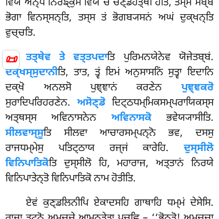
ਵਿਯ ਅਨ੍ਧੋ ਨਿਰਙ੍ਕੁਸੋ ਵਿਯ ਚ ਚਣ੍ਡਹਤ੍ਥੀ ਹੋਤਿ, ਤਸ੍ਸ ਸਬ੍ਬੇ
ਭੋਗਾ ਵਿਨਸ੍ਸਨ੍ਤਿ, ਤਸ੍ਸ ਤਂ ਭੋਗਬ੍ਯਸਨਂ ਅਘਂ ਦੁਕ੍ਖਨ੍ਤਿ
ਵੁਚ੍ਚਤਿ.
📜
ਤਤ੍ਥੇਵ ਤੇ ਵਤ੍ਤਪਦਾ
ਤਿ ਪੁਰਿਮਨਯੇਨੇਵ ਯੋਜੇਤਬ੍ਬਂ.
ਦਕ੍ਖਸ੍ਸੁਦਾਨੀ
ਤਿ, ਤਾਤ, ਤ੍ਵਂ ਇਮਂ ਅਨੁਸਾਸਨਿਂ ਸੁਤ੍ਵਾ ਇਦਾਨਿ
ਦਕ੍ਖੋ ਅਨਲਸੋ ਪੁਞ੍ਞਾਨਂ ਕਰਣੇਨ
ਪੁਞ੍ਞਕਰੋ
ਸੁਰਾਦਿਪਰਿਹਰਣੇਨ.
ਅਸੋਣ੍ਡੋ
ਦਿਟ੍ਠਧਮ੍ਮਿਕਸਮ੍ਪਰਾਯਿਕਸ੍ਸ
ਅਤ੍ਥਸ੍ਸ ਅਵਿਨਾਸਨੇਨ
ਅਵਿਨਾਸਕੋ
ਭਵੇਯ੍ਯਾਸੀਤਿ.
ਸੀਲਵਾਸ੍ਸੂ
ਤਿ ਸੀਲਵਾ ਆਚਾਰਸਮ੍ਪਨ੍ਨੋ ਭਵ, ਦਸਸੁ
ਰਾਜਧਮ੍ਮੇਸੁ ਪਤਿਟ੍ਠਾਯ ਰਜ੍ਜਂ ਕਾਰੇਹਿ.
ਦੁਸ੍ਸੀਲੋ
ਵਿਨਿਪਾਤਿਕੋ
ਤਿ ਦੁਸ੍ਸੀਲੋ ਹਿ, ਮਹਾਰਾਜ, ਅਤ੍ਤਾਨਂ ਨਿਰਯੇ
ਵਿਨਿਪਾਤੇਨ੍ਤੋ ਵਿਨਿਪਾਤਿਕੋ ਨਾਮ ਹੋਤੀਤਿ.
ਏਵਂ
ਕੁਣ੍ਡਲਿਨੀਪਿ ਏਕਾਦਸਹਿ ਗਾਥਾਹਿ ਧਮ੍ਮਂ ਦੇਸੇਸਿ.
ਰਾਜਾ ਤੁਟ੍ਠੋ ਅਮਚ੍ਚੇ ਆਮਨ੍ਤੇਤ੍ਵਾ ਪੁਚ੍ਛਿ – ‘‘ਭੋਨ੍ਤੋ! ਅਮਚ੍ਚਾ