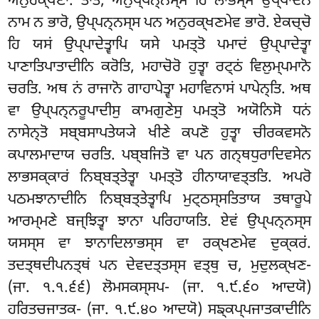
ਅਨੁਰਕ੍ਖਣਾ. ਤਾਤ, ਅਨੁਪ੍ਪਨ੍ਨਸ੍ਸ ਹਿ ਲਾਭਸ੍ਸ ਉਪ੍ਪਾਦਨਂ
ਨਾਮ ਨ ਭਾਰੋ, ਉਪ੍ਪਨ੍ਨਸ੍ਸ ਪਨ ਅਨੁਰਕ੍ਖਣਮੇਵ ਭਾਰੋ. ਏਕਚ੍ਚੋ
ਹਿ ਯਸਂ ਉਪ੍ਪਾਦੇਤ੍ਵਾਪਿ ਯਸੇ ਪਮਤ੍ਤੋ ਪਮਾਦਂ ਉਪ੍ਪਾਦੇਤ੍ਵਾ
ਪਾਣਾਤਿਪਾਤਾਦੀਨਿ ਕਰੋਤਿ, ਮਹਾਚੋਰੋ ਹੁਤ੍ਵਾ ਰਟ੍ਠਂ ਵਿਲੁਮ੍ਪਮਾਨੋ
ਚਰਤਿ. ਅਥ ਨਂ ਰਾਜਾਨੋ ਗਾਹਾਪੇਤ੍ਵਾ ਮਹਾਵਿਨਾਸਂ ਪਾਪੇਨ੍ਤਿ. ਅਥ
ਵਾ ਉਪ੍ਪਨ੍ਨਰੂਪਾਦੀਸੁ ਕਾਮਗੁਣੇਸੁ ਪਮਤ੍ਤੋ ਅਯੋਨਿਸੋ ਧਨਂ
ਨਾਸੇਨ੍ਤੋ ਸਬ੍ਬਸਾਪਤੇਯ੍ਯੇ ਖੀਣੇ ਕਪਣੋ ਹੁਤ੍ਵਾ ਚੀਰਕਵਸਨੋ
ਕਪਾਲਮਾਦਾਯ ਚਰਤਿ. ਪਬ੍ਬਜਿਤੋ ਵਾ ਪਨ ਗਨ੍ਥਧੁਰਾਦਿਵਸੇਨ
ਲਾਭਸਕ੍ਕਾਰਂ ਨਿਬ੍ਬਤ੍ਤੇਤ੍ਵਾ ਪਮਤ੍ਤੋ ਹੀਨਾਯਾਵਤ੍ਤਤਿ. ਅਪਰੋ
ਪਠਮਝਾਨਾਦੀਨਿ
ਨਿਬ੍ਬਤ੍ਤੇਤ੍ਵਾਪਿ ਮੁਟ੍ਠਸ੍ਸਤਿਤਾਯ ਤਥਾਰੂਪੇ
ਆਰਮ੍ਮਣੇ ਬਜ੍ਝਿਤ੍ਵਾ ਝਾਨਾ ਪਰਿਹਾਯਤਿ. ਏਵਂ ਉਪ੍ਪਨ੍ਨਸ੍ਸ
ਯਸਸ੍ਸ ਵਾ ਝਾਨਾਦਿਲਾਭਸ੍ਸ ਵਾ ਰਕ੍ਖਣਮੇਵ ਦੁਕ੍ਕਰਂ.
ਤਦਤ੍ਥਦੀਪਨਤ੍ਥਂ ਪਨ ਦੇਵਦਤ੍ਤਸ੍ਸ ਵਤ੍ਥੁ ਚ, ਮੁਦੁਲਕ੍ਖਣ-
(ਜਾ. ੧.੧.੬੬) ਲੋਮਸਕਸ੍ਸਪ- (ਜਾ. ੧.੯.੬੦ ਆਦਯੋ)
ਹਰਿਤਚਜਾਤਕ- (ਜਾ. ੧.੯.੪੦ ਆਦਯੋ) ਸਙ੍ਕਪ੍ਪਜਾਤਕਾਦੀਨਿ