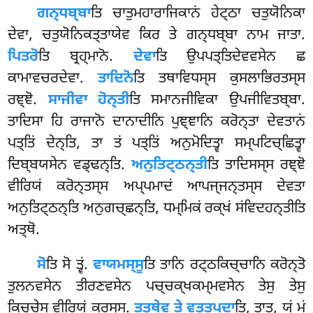
ਗਨ੍ਧਬ੍ਬਾ
ਤਿ ਚਾਤੁਮਹਾਰਾਜਿਕਾਨਂ ਹੇਟ੍ਠਾ ਚਤੁਯੋਨਿਕਾ
ਦੇਵਾ, ਚਤੁਯੋਨਿਕਤ੍ਤਾਯੇਵ ਕਿਰ ਤੇ ਗਨ੍ਧਬ੍ਬਾ ਨਾਮ ਜਾਤਾ.
ਪਿਤਰੋ
ਤਿ ਬ੍ਰਹ੍ਮਾਨੋ.
ਦੇਵਾ
ਤਿ ਉਪਪਤ੍ਤਿਦੇਵਵਸੇਨ ਛ
ਕਾਮਾਵਚਰਦੇਵਾ.
ਤਾਦਿਨੋ
ਤਿ ਤਥਾਵਿਧਸ੍ਸ ਕੁਸਲਾਭਿਰਤਸ੍ਸ
ਰਞ੍ਞੋ.
ਸਾਜੀਵਾ ਹੋਨ੍ਤੀ
ਤਿ ਸਮਾਨਜੀਵਿਕਾ ਉਪਜੀਵਿਤਬ੍ਬਾ.
ਤਾਦਿਸਾ ਹਿ ਰਾਜਾਨੋ ਦਾਨਾਦੀਨਿ ਪੁਞ੍ਞਾਨਿ ਕਰੋਨ੍ਤਾ ਦੇਵਤਾਨਂ
ਪਤ੍ਤਿਂ ਦੇਨ੍ਤਿ, ਤਾ ਤਂ ਪਤ੍ਤਿਂ ਅਨੁਮੋਦਿਤ੍ਵਾ ਸਮ੍ਪਟਿਚ੍ਛਿਤ੍ਵਾ
ਦਿਬ੍ਬਯਸੇਨ ਵਡ੍ਢਨ੍ਤਿ.
ਅਨੁਤਿਟ੍ਠਨ੍ਤੀ
ਤਿ ਤਾਦਿਸਸ੍ਸ ਰਞ੍ਞੋ
ਵੀਰਿਯਂ ਕਰੋਨ੍ਤਸ੍ਸ ਅਪ੍ਪਮਾਦਂ ਆਪਜ੍ਜਨ੍ਤਸ੍ਸ ਦੇਵਤਾ
ਅਨੁਤਿਟ੍ਠਨ੍ਤਿ ਅਨੁਗਚ੍ਛਨ੍ਤਿ, ਧਮ੍ਮਿਕਂ ਰਕ੍ਖਂ ਸਂਵਿਦਹਨ੍ਤੀਤਿ
ਅਤ੍ਥੋ.
ਸੋ
ਤਿ ਸੋ ਤ੍ਵਂ.
ਵਾਯਮਸ੍ਸੂ
ਤਿ ਤਾਨਿ ਰਟ੍ਠਕਿਚ੍ਚਾਨਿ ਕਰੋਨ੍ਤੋ
ਤੁਲਨਵਸੇਨ ਤੀਰਣਵਸੇਨ ਪਚ੍ਚਕ੍ਖਕਮ੍ਮਵਸੇਨ ਤੇਸੁ ਤੇਸੁ
ਕਿਚ੍ਚੇਸੁ ਵੀਰਿਯਂ ਕਰਸ੍ਸੁ.
ਤਤ੍ਥੇਵ ਤੇ ਵਤ੍ਤਪਦਾ
ਤਿ, ਤਾਤ, ਯਂ ਮਂ