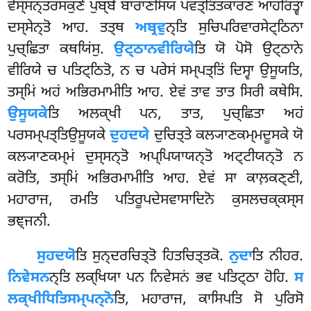
ਵੇਸ੍ਸਨ੍ਤਰਸਕੁਣੋ ਪੁਬ੍ਬੇ ਬਾਰਾਣਸਿਯਂ ਪਵਤ੍ਤਿਤਕਾਰਣਂ ਆਹਰਿਤ੍ਵਾ
ਦਸ੍ਸੇਨ੍ਤੋ ਆਹ. ਤਤ੍ਥ
ਅਬ੍ਰਵੁ
ਨ੍ਤਿ ਸੁਚਿਪਰਿਵਾਰਸੇਟ੍ਠਿਨਾ
ਪੁਚ੍ਛਿਤਾ ਕਥਯਿਂਸੁ.
ਉਟ੍ਠਾਨਵੀਰਿਯੇ
ਤਿ ਯੋ ਪੋਸੋ ਉਟ੍ਠਾਨੇ
ਵੀਰਿਯੇ ਚ ਪਤਿਟ੍ਠਿਤੋ, ਨ ਚ ਪਰੇਸਂ ਸਮ੍ਪਤ੍ਤਿਂ ਦਿਸ੍ਵਾ ਉਸੂਯਤਿ,
ਤਸ੍ਮਿਂ ਅਹਂ ਅਭਿਰਮਾਮੀਤਿ ਆਹ. ਏਵਂ ਤਾਵ ਤਾਤ ਸਿਰੀ ਕਥੇਸਿ.
ਉਸੂਯਕੇ
ਤਿ ਅਲਕ੍ਖੀ ਪਨ, ਤਾਤ, ਪੁਚ੍ਛਿਤਾ ਅਹਂ
ਪਰਸਮ੍ਪਤ੍ਤਿਉਸੂਯਕੇ
ਦੁਹਦਯੇ
ਦੁਚਿਤ੍ਤੇ ਕਲ੍ਯਾਣਕਮ੍ਮਦੂਸਕੇ ਯੋ
ਕਲ੍ਯਾਣਕਮ੍ਮਂ ਦੁਸ੍ਸਨ੍ਤੋ
ਅਪ੍ਪਿਯਾਯਨ੍ਤੋ ਅਟ੍ਟੀਯਨ੍ਤੋ ਨ
ਕਰੋਤਿ, ਤਸ੍ਮਿਂ ਅਭਿਰਮਾਮੀਤਿ ਆਹ. ਏਵਂ ਸਾ ਕਾਲ਼ਕਣ੍ਣੀ,
ਮਹਾਰਾਜ, ਰਮਤਿ ਪਤਿਰੂਪਦੇਸਵਾਸਾਦਿਨੋ ਕੁਸਲਚਕ੍ਕਸ੍ਸ
ਭਞ੍ਜਨੀ.
ਸੁਹਦਯੋ
ਤਿ ਸੁਨ੍ਦਰਚਿਤ੍ਤੋ ਹਿਤਚਿਤ੍ਤਕੋ.
ਨੁਦਾ
ਤਿ ਨੀਹਰ.
ਨਿਵੇਸਨ
ਨ੍ਤਿ ਲਕ੍ਖਿਯਾ ਪਨ ਨਿਵੇਸਨਂ ਭਵ ਪਤਿਟ੍ਠਾ ਹੋਹਿ.
ਸ
ਲਕ੍ਖੀਧਿਤਿਸਮ੍ਪਨ੍ਨੋ
ਤਿ, ਮਹਾਰਾਜ, ਕਾਸਿਪਤਿ ਸੋ ਪੁਰਿਸੋ