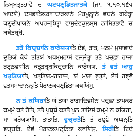
ਨਿਬ੍ਬਤ੍ਤਭਾਵੋ ਚ
ਘਟਪਣ੍ਡਿਤਜਾਤਕੇ
(ਜਾ. ੧.੧੦.੧੬੫
ਆਦਯੋ) ਦਸਭਾਤਿਕਰਾਜਦਾਰਕਾਨਂ ਮੋਹਮੂਲ਼੍ਹਾਨਂ ਵਚਨਂ ਗਹੇਤ੍ਵਾ
ਕਣ੍ਹਦੀਪਾਯਨੇ ਅਪਰਜ੍ਝਿਤ੍ਵਾ ਵਾਸੁਦੇਵਕੁਲਸ੍ਸ ਨਾਸਿਤਭਾਵੋ ਚ
ਕਥੇਤਬ੍ਬੋ.
ਤਤੋ ਕਿਚ੍ਚਾਨਿ ਕਾਰੇਯ੍ਯਾ
ਤਿ ਏਵਂ, ਤਾਤ, ਪਠਮਂ ਮੁਸਾਵਾਦਂ
ਦੁਤਿਯਂ ਕੋਧਂ ਤਤਿਯਂ ਅਧਮ੍ਮਹਾਸਂ ਵਜ੍ਜੇਤ੍ਵਾ ਤਤੋ ਪਚ੍ਛਾ ਰਾਜਾ
ਰਟ੍ਠਵਾਸੀਨਂ ਕਤ੍ਤਬ੍ਬਕਿਚ੍ਚਾਨਿ ਕਾਰੇਯ੍ਯ.
ਤਂ ਵਤਂ ਆਹੁ
ਖਤ੍ਤਿਯਾ
ਤਿ, ਖਤ੍ਤਿਯਮਹਾਰਾਜ, ਯਂ ਮਯਾ ਵੁਤ੍ਤਂ, ਏਤਂ ਰਞ੍ਞੋ
ਵਤਸਮਾਦਾਨਨ੍ਤਿ ਪੋਰਾਣਕਪਣ੍ਡਿਤਾ ਕਥਯਿਂਸੁ.
ਨ ਤਂ ਕਯਿਰਾ
ਤਿ ਯਂ ਤਯਾ ਰਾਗਾਦਿਵਸੇਨ ਪਚ੍ਛਾ ਤਾਪਕਰਂ
ਕਮ੍ਮਂ ਕਤਂ ਹੋਤਿ, ਤਤੋ ਪੁਬ੍ਬੇ ਕਤਤੋ ਪੁਨ ਤਾਦਿਸਂ ਕਮ੍ਮਂ ਨ ਕਯਿਰਾ,
ਮਾ ਕਰੇਯ੍ਯਾਸਿ, ਤਾਤਾਤਿ.
ਵੁਚ੍ਚਤੇ
ਤਿ ਤਂ ਰਞ੍ਞੋ ਅਘਨ੍ਤਿ
ਵੁਚ੍ਚਤਿ, ਏਵਂ ਪੋਰਾਣਕਪਣ੍ਡਿਤਾ ਕਥਯਿਂਸੁ.
ਸਿਰੀ
ਤਿ ਇਦਂ