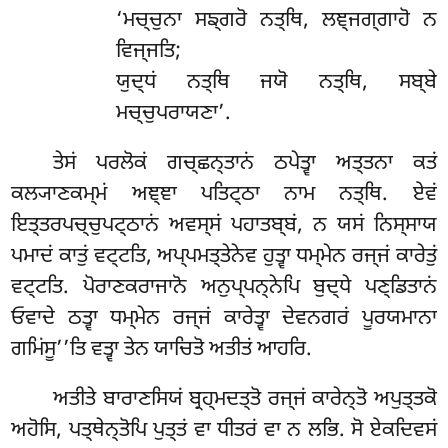
‘ਮਚ੍ਚੁਨਾ ਸਙ੍ਗਰੋ ਨਤ੍ਥਿ, ਲਞ੍ਜਗ੍ਗਾਹੋ ਨ
ਵਿਜ੍ਜਤਿ;
ਯੁਦ੍ਧਂ ਨਤ੍ਥਿ ਜਯੋ ਨਤ੍ਥਿ, ਸਬ੍ਬੇ
ਮਚ੍ਚੁਪਰਾਯਣਾ’.
ਤੇਸਂ ਪਰਲੋਕਂ ਗਚ੍ਛਨ੍ਤਾਨਂ ਠਪੇਤ੍ਵਾ ਅਤ੍ਤਨਾ ਕਤਂ
ਕਲ੍ਯਾਣਕਮ੍ਮਂ ਅਞ੍ਞਾ ਪਤਿਟ੍ਠਾ ਨਾਮ ਨਤ੍ਥਿ. ਏਵਂ
ਇਤ੍ਤਰਪਚ੍ਚੁਪਟ੍ਠਾਨਂ ਅਵਸ੍ਸਂ ਪਹਾਤਬ੍ਬਂ, ਨ ਯਸਂ ਨਿਸ੍ਸਾਯ
ਪਮਾਦਂ ਕਾਤੁਂ ਵਟ੍ਟਤਿ, ਅਪ੍ਪਮਤ੍ਤੇਨੇਵ ਹੁਤ੍ਵਾ ਧਮ੍ਮੇਨ ਰਜ੍ਜਂ ਕਾਰੇਤੁਂ
ਵਟ੍ਟਤਿ. ਪੋਰਾਣਕਰਾਜਾਨੋ ਅਨੁਪ੍ਪਨ੍ਨੇਪਿ ਬੁਦ੍ਧੇ ਪਣ੍ਡਿਤਾਨਂ
ਓਵਾਦੇ ਠਤ੍ਵਾ ਧਮ੍ਮੇਨ ਰਜ੍ਜਂ ਕਾਰੇਤ੍ਵਾ ਦੇਵਨਗਰਂ ਪੂਰਯਮਾਨਾ
ਗਮਿਂਸੂ’’ਤਿ ਵਤ੍ਵਾ ਤੇਨ ਯਾਚਿਤੋ ਅਤੀਤਂ ਆਹਰਿ.
ਅਤੀਤੇ ਬਾਰਾਣਸਿਯਂ ਬ੍ਰਹ੍ਮਦਤ੍ਤੋ ਰਜ੍ਜਂ ਕਾਰੇਨ੍ਤੋ ਅਪੁਤ੍ਤਕੋ
ਅਹੋਸਿ, ਪਤ੍ਥੇਨ੍ਤੋਪਿ ਪੁਤ੍ਤਂ ਵਾ ਧੀਤਰਂ ਵਾ ਨ ਲਭਿ. ਸੋ ਏਕਦਿਵਸਂ