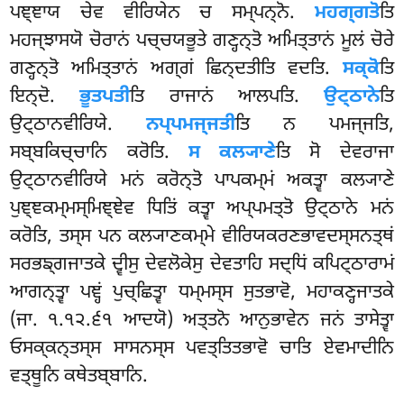
ਪਞ੍ਞਾਯ ਚੇਵ ਵੀਰਿਯੇਨ ਚ ਸਮ੍ਪਨ੍ਨੋ.
ਮਹਗ੍ਗਤੋ
ਤਿ
ਮਹਜ੍ਝਾਸਯੋ ਚੋਰਾਨਂ ਪਚ੍ਚਯਭੂਤੇ ਗਣ੍ਹਨ੍ਤੋ ਅਮਿਤ੍ਤਾਨਂ ਮੂਲਂ ਚੋਰੇ
ਗਣ੍ਹਨ੍ਤੋ ਅਮਿਤ੍ਤਾਨਂ ਅਗ੍ਗਂ ਛਿਨ੍ਦਤੀਤਿ ਵਦਤਿ.
ਸਕ੍ਕੋ
ਤਿ
ਇਨ੍ਦੋ.
ਭੂਤਪਤੀ
ਤਿ ਰਾਜਾਨਂ ਆਲਪਤਿ.
ਉਟ੍ਠਾਨੇ
ਤਿ
ਉਟ੍ਠਾਨਵੀਰਿਯੇ.
ਨਪ੍ਪਮਜ੍ਜਤੀ
ਤਿ ਨ ਪਮਜ੍ਜਤਿ,
ਸਬ੍ਬਕਿਚ੍ਚਾਨਿ ਕਰੋਤਿ.
ਸ ਕਲ੍ਯਾਣੇ
ਤਿ ਸੋ ਦੇਵਰਾਜਾ
ਉਟ੍ਠਾਨਵੀਰਿਯੇ ਮਨਂ ਕਰੋਨ੍ਤੋ ਪਾਪਕਮ੍ਮਂ ਅਕਤ੍ਵਾ
ਕਲ੍ਯਾਣੇ
ਪੁਞ੍ਞਕਮ੍ਮਸ੍ਮਿਞ੍ਞੇਵ ਧਿਤਿਂ ਕਤ੍ਵਾ ਅਪ੍ਪਮਤ੍ਤੋ ਉਟ੍ਠਾਨੇ ਮਨਂ
ਕਰੋਤਿ, ਤਸ੍ਸ ਪਨ ਕਲ੍ਯਾਣਕਮ੍ਮੇ ਵੀਰਿਯਕਰਣਭਾਵਦਸ੍ਸਨਤ੍ਥਂ
ਸਰਭਙ੍ਗਜਾਤਕੇ ਦ੍ਵੀਸੁ ਦੇਵਲੋਕੇਸੁ ਦੇਵਤਾਹਿ ਸਦ੍ਧਿਂ ਕਪਿਟ੍ਠਾਰਾਮਂ
ਆਗਨ੍ਤ੍ਵਾ ਪਞ੍ਹਂ ਪੁਚ੍ਛਿਤ੍ਵਾ ਧਮ੍ਮਸ੍ਸ ਸੁਤਭਾਵੋ, ਮਹਾਕਣ੍ਹਜਾਤਕੇ
(ਜਾ. ੧.੧੨.੬੧ ਆਦਯੋ) ਅਤ੍ਤਨੋ ਆਨੁਭਾਵੇਨ ਜਨਂ ਤਾਸੇਤ੍ਵਾ
ਓਸਕ੍ਕਨ੍ਤਸ੍ਸ ਸਾਸਨਸ੍ਸ ਪਵਤ੍ਤਿਤਭਾਵੋ ਚਾਤਿ ਏਵਮਾਦੀਨਿ
ਵਤ੍ਥੂਨਿ ਕਥੇਤਬ੍ਬਾਨਿ.